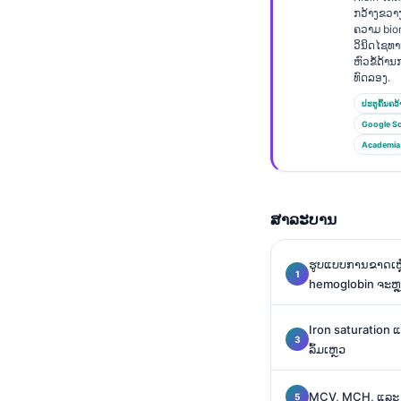
Euskara
ກວ້າງຂວາ
ຄວາມ bio
Македонски јазик
ວິນິດໄຊທ
Latviešu valoda
ຫົວຂໍ້ດ້
ທົດລອງ.
Galego
ປະຕູຄົ້ນຄວ້
অসমীয়া
Google Sc
Academia
සිංහල
سنڌي
پښتو
ສາລະບານ
ຮູບແບບການຂາດເຫຼັ
Slovenčina
hemoglobin ຈະຫຼຸ
Hrvatski
Suomi
Iron saturation ແ
ລົ້ມເຫຼວ
Қазақ тілі
Català
MCV, MCH, ແລະ M