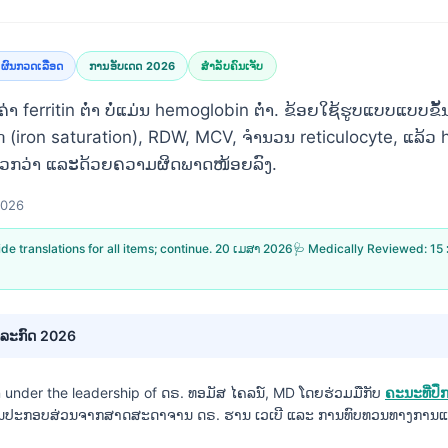
ຜົນກວດເລືອດ
ການອັບເດດ 2026
ສຳລັບຄົນເຈັບ
 ferritin ຕໍ່າ ບໍ່ແມ່ນ hemoglobin ຕໍ່າ. ຂ້ອຍໃຊ້ຮູບແບບແບບຂັ
ກ (iron saturation), RDW, MCV, ຈຳນວນ reticulocyte, ແລ້ວ
ກໄວກວ່າ ແລະດ້ວຍຄວາມຜິດພາດໜ້ອຍລົງ.
2026
vide translations for all items; continue.
20 ເມສາ 2026
🩺 Medically Reviewed:
15 
ໍລະກົດ 2026
n under the leadership of
ດຣ. ທອມັສ ໄຄລນ໌, MD
ໂດຍຮ່ວມມືກັບ
ຄະນະທີ່ປ
ານປະກອບສ່ວນຈາກສາດສະດາຈານ ດຣ. ຮານ ເວເບີ ແລະ ການທົບທວນທາງການແ