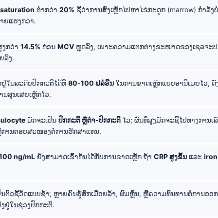
 saturation
ຕໍ່າກວ່າ
20%
ຊີ້ວ່າການສົ່ງເຫຼັກໄປຫາໄຂ່ກະດູກ (marrow) ກຳລັງບໍ
້າຍແຮງກວ່າ.
ູງກວ່າ
14.5%
ກ່ອນ
MCV
ຫຼຸດລົງ, ເພາະຄວາມແຕກຕ່າງຂະໜາດຂອງເຊລຈະປາກ
ຍລົງ.
ູ່ໃນລະດັບປົກກະຕິໄດ້ທີ່
80-100 ຟລໍຣີນ
ໃນການຂາດເຫຼັກແບບອານີເມຍໄວ, ດັ່ງ
ການສູນເສຍເຫຼັກໄວ.
culocyte
ມັກຈະເປັນ
ປົກກະຕິ ຫຼືຕໍ່າ-ປົກກະຕິ
ໄວ; ຜົນທີ່ສູງມັກຈະຊີ້ໄປທາງການເ
ຫຼືການຕອບສະໜອງຕໍ່ການຮັກສາແທນ.
-100 ng/mL
ຍັງສາມາດເຂົ້າກັນໄດ້ກັບການຂາດເຫຼັກ ຖ້າ
CRP ສູງຂຶ້ນ
ແລະ
iron
ັນຕົວຊີ້ວັດແບບຊ້າ; ຫຼາຍຄົນຮູ້ສຶກເມື່ອຍລ້າ, ຜົມຫຼົ່ນ, ຫຼືຄວາມທົນທານຕໍ່ການອອກ
ັງຢູ່ໃນຊ່ວງປົກກະຕິ.