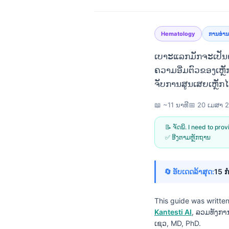
Hematology
ການອ່ານ
ເບາະແລກມັກຈະເປັນຄ່າ
ຄວາມອີ່ມຕົວຂອງເຫຼັ
ຈັບການສູນເສຍເຫຼັ
📖 ~11 ນາທີ
📅
20 ເມສາ 
📝 ຈັດພິ. I need to pro
✅ ອີງຕາມຫຼັກຖານ
🔄 ອັບເດດລ້າສຸດ:
15 ກ
This guide was writte
Norsk bokmål
Kantesti AI
, ລວມທັງກ
Ślōnskŏ gŏdka
ເຊວ, MD, PhD.