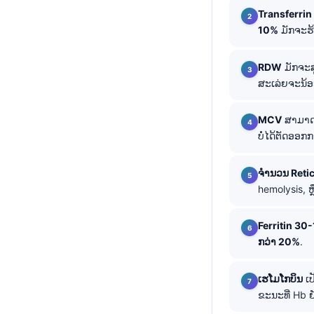
Transferrin
తెలుగు
10%
ມັກຈະຮ
मराठी
اردو
RDW
ມັກຈະສ
ສະເລ່ຍຈະນ້ອ
বাংলা
Shqip
MCV
ສາມາດຢ
ບໍ່ໄດ້ຕັດອອກ
Magyar
Slovenščina
ຈຳນວນ Reti
한국어
hemolysis, 
Polski
Ferritin 30
Lietuvių kalba
ກວ່າ 20%
.
Русский
ქართული
ເຮໂມໂກບິນ
ເປ
ຂະນະທີ່ Hb ຍ
Čeština