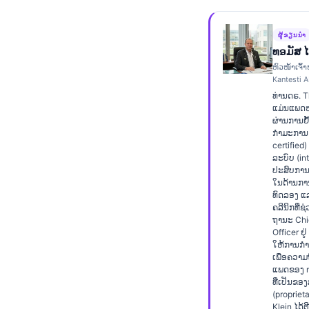
Frysk
Esperanto
ຜູ້ຂຽນນຳ
ທອມັສ 
Беларуская мова
ຫົວໜ້າເຈົ້າ
Kantesti A
Татар теле
ທ່ານດຣ. 
Кыргызча
ແມ່ນແພດຫມ
ຜ່ານການຢ
ئۇيغۇرچە
ກຳມະການ 
certified
Cebuano
ລະບົບ (inte
ປະສົບການຫ
Basa Jawa
ໃນດ້ານກ
ທົດລອງ ແ
Монгол
ຄລີນິກທີ່ຊ
Afrikaans
ຖານະ Chi
Officer ຢູ
العربية المغربية
ໃຫ້ການກຳກ
ເພື່ອຄວາ
Occitan
ແພດຂອງ n
ທີ່ເປັນຂອ
Gàidhlig
(proprieta
Klein ໄດ້ຕ