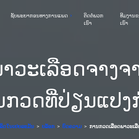
ຊັບພະຍາກອນທາງການແພດ
ຕິດຕໍ່ພວກ
ທີມງານ
ເຮົາ
ເຮົາ
າວະເລືອດຈາງຈາ
ກວດທີ່ປ່ຽນແປງ
ຜະລິດໃນເຢຍລະມັນ
>
ບລັອກ
>
ບົດຄວາມ
>
ການກວດເລືອດພາວະເລື