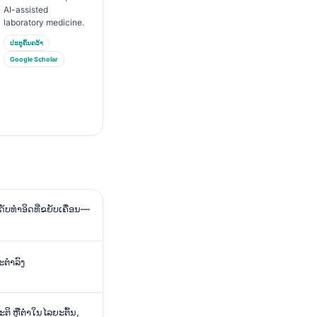
AI-assisted
laboratory medicine.
ປະຕູຄົ້ນຄວ້າ
Google Scholar
ດັບທຳອິດທີ່ຂຍັບເຄື່ອນ—
ໍ່າລົງ
ິ ຫຼືຕໍ່າໃນໄລຍະຕົ້ນ,