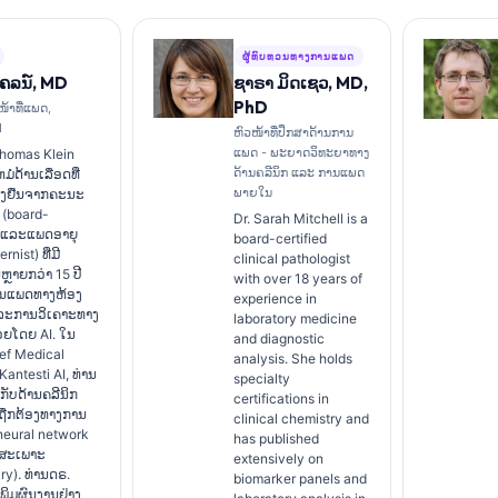
ຜູ້ທົບທວນທາງການແພດ
ໄຄລນ໌, MD
ຊາຣາ ມິດເຊວ, MD,
PhD
ໜ້າທີ່ແພດ,
I
ຫົວໜ້າທີ່ປຶກສາດ້ານການ
ແພດ - ພະຍາດວິທະຍາທາງ
Thomas Klein
ດ້ານຄລີນິກ ແລະ ການແພດ
ໍດ້ານເລືອດທີ່
ພາຍໃນ
ັ້ງຢືນຈາກຄະນະ
(board-
Dr. Sarah Mitchell is a
) ແລະແພດອາຍຸ
board-certified
rnist) ທີ່ມີ
clinical pathologist
ຼາຍກວ່າ 15 ປີ
with over 18 years of
ານແພດທາງຫ້ອງ
experience in
ລະການວິເຄາະທາງ
laboratory medicine
່ວຍໂດຍ AI. ໃນ
and diagnostic
ef Medical
analysis. She holds
່ Kantesti AI, ທ່ານ
specialty
ັບດ້ານຄລີນິກ
certifications in
ມຖືກຕ້ອງທາງການ
clinical chemistry and
eural network
has published
ງສະເພາະ
extensively on
ry). ທ່ານດຣ.
biomarker panels and
ີພິມຜົນງານຢ່າງ