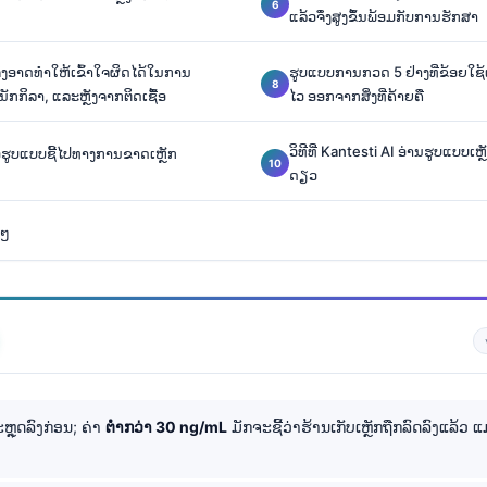
ແລ້ວຈຶ່ງສູງຂຶ້ນພ້ອມກັບການຮັກສາ
 ຈຶ່ງອາດທຳໃຫ້ເຂົ້າໃຈຜິດໄດ້ໃນການ
ຮູບແບບການກວດ 5 ຢ່າງທີ່ຂ້ອຍໃຊ
ນັກກິລາ, ແລະຫຼັງຈາກຕິດເຊື້ອ
ໄວ ອອກຈາກສິ່ງທີ່ຄ້າຍຄື
ວິທີທີ່ Kantesti AI ອ່ານຮູບແບບເຫຼ
່ອຮູບແບບຊີ້ໄປທາງການຂາດເຫຼັກ
ດຽວ
ຍໆ
ຫຼຸດລົງກ່ອນ; ຄ່າ
ຕໍ່າກວ່າ 30 ng/mL
ມັກຈະຊີ້ວ່າຮ້ານເກັບເຫຼັກຖືກລົດລົງແລ້ວ ແ