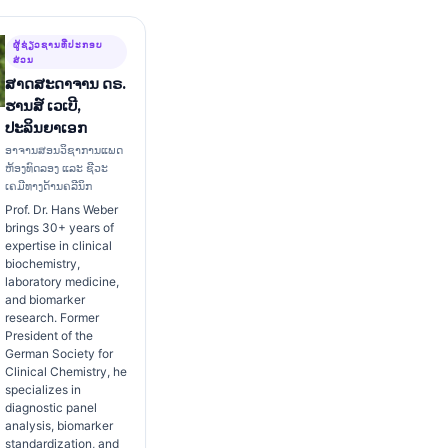
ຜູ້ຊ່ຽວຊານທີ່ປະກອບ
ສ່ວນ
ສາດສະດາຈານ ດຣ.
ຮານສ໌ ເວເບີ,
ປະລິນຍາເອກ
ອາຈານສອນວິຊາການແພດ
ຫ້ອງທົດລອງ ແລະ ຊີວະ
ເຄມີທາງດ້ານຄລີນິກ
Prof. Dr. Hans Weber
brings 30+ years of
expertise in clinical
biochemistry,
laboratory medicine,
and biomarker
research. Former
President of the
German Society for
Clinical Chemistry, he
specializes in
diagnostic panel
analysis, biomarker
standardization, and