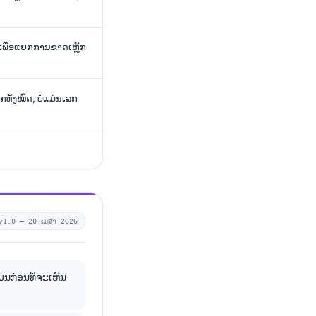
້ເພື່ອແຍກການຂາດເຫຼັກ
ັກທັງໝົດ, ບໍ່ແມ່ນເລກ
v1.0 —
20 ເມສາ 2026
ມ່ນກ່ອນທີ່ຈະເຫັນ