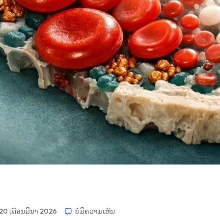
ີ 20 ເດືອນມີນາ 2026
ບໍ່​ມີ​ຄວາມ​ເຫັນ