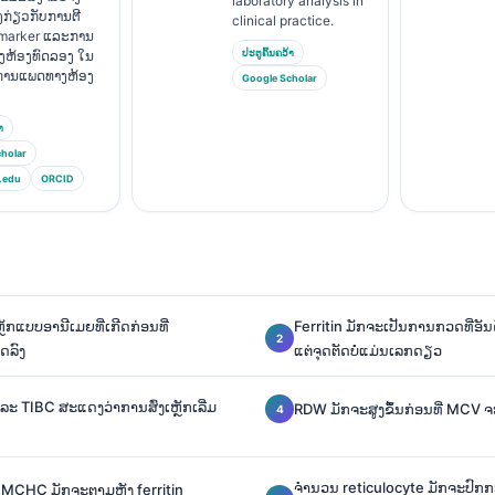
laboratory analysis in
ງກ່ຽວກັບການຕີ
clinical practice.
marker ແລະການ
ປະຕູຄົ້ນຄວ້າ
າງຫ້ອງທົດລອງ ໃນ
ານການແພດທາງຫ້ອງ
Google Scholar
າ
holar
.edu
ORCID
ກແບບອານີເມຍທີ່ເກີດກ່ອນທີ່
Ferritin ມັກຈະເປັນການກວດທີ່ອັນ
ດລົງ
ແຕ່ຈຸດຕັດບໍ່ແມ່ນເລກດຽວ
ລະ TIBC ສະແດງວ່າການສົ່ງເຫຼັກເລີ່ມ
RDW ມັກຈະສູງຂຶ້ນກ່ອນທີ່ MCV ຈະຕ
ຈຳນວນ reticulocyte ມັກຈະປົກກະຕ
CHC ມັກຈະຕາມຫຼັງ ferritin