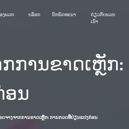
ຂອງພວກ
ບລັອກ
ນັກພັດທະນາ
ກ່ຽວກັບພວກ
ເຮົາ
ກການຂາດເຫຼັກ:
ກ່ອນ
ອດຈາງຈາກການຂາດເຫຼັກ: ການກວດທີ່ປ່ຽນແປງກ່ອນ