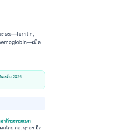
້ນຕອນ—ferritin,
 hemoglobin—ເພື່ອ
ກໍລະກົດ 2026
ຶກສາດ້ານການແພດ
ພດໂດຍ ດຣ. ຊາຣາ ມິດ