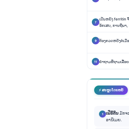
O‘zbekcha
Українська
ເປັນຫຍັງ ferritin
አማርኛ
ອັກເສບ, ການຖືພາ, 
Kiswahili
ຕ້ອງກວດຫຍັງຕໍ່ເມື
ភាសាខ្មែរ
ဗမာစာ
ไทย
ຄໍາຖາມທີ່ຖາມເລື້ອ
Tagalog
Tiếng Việt
Bahasa Melayu
⚡ ສະຫຼຸບໂດຍຫຍໍ້
മലയാളം
ಕನ್ನಡ
ເຟີຣິຕິນ
ມັກຈະ
ગુજરાતી
ອານີເມຍ.
தமிழ்