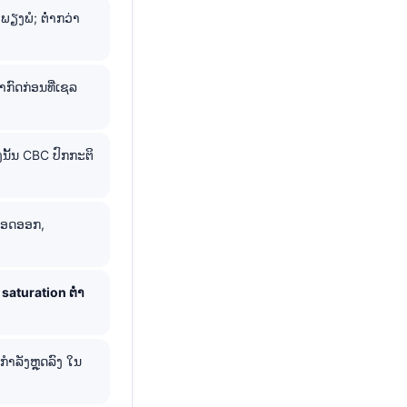
່ພຽງພໍ; ຕ່ຳກວ່າ
ົດກ່ອນທີ່ເຊລ
ນັ້ນ CBC ປົກກະຕິ
ລືອດອອກ,
 saturation ຕ່ຳ
ກຳລັງຫຼຸດລົງ ໃນ