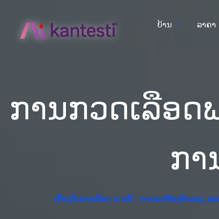
ບ້ານ
ລາຄາ
ການກວດເລືອດພ
ການ
ເຄື່ອງວິເຄາະເລືອດ AI ຟຣີ - ການແປຫ້ອງທົດລອງ, 