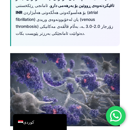
تاقیکردنەوەی ڕووتین بۆ بەرهەمی دارو.
ئامانجی ڕێکخستنی
简体中文
بۆ هەڵسوکەوتی هەڵکەوتی هەڵبژاردن (atrial
INR
Română
fibrillation) یان لەخۆبوونەوەی وریدی (venous
Türkçe
thrombosis) زۆرجار 2.0-3.0 ـە، بەڵام ڤاڵڤەی مەکانیکی
دەتوانێت ئامانجێکی بەرزتر پێویست بکات.
Ελληνικά
Português
Español
Italiano
עִבְרִית
Français
العربية
Deutsch
English