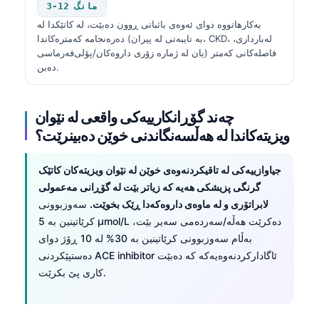
3-12 مانگ
بەکارهاتووە دوای ئەوەی باثباتی ڕوون دەبێت، لە کاتێکدا لە
دەرەنجامە کەمترەکاندا (بە تایبەتی لە پیران، CKD، لەبارداری،
یان لە ژمارە زۆری داروەکان/پۆلی‌فەرماسی) فاصلەکانی کەمتر
دەبن.
چەند گۆڕانکارییەکی واقعی لە نێوان
ویزیتەکاندا لە هەڵسەنگاندنی خوێن دەبینرێت؟
جیاوازییەکی لە تاقیکردنەوەی خوێن لە نێوان ویزیتەکان کاتێک
گرنگی پزیشکی هەیە کە زیاتر بێت لە گۆڕانی مەعمولی
لابراتۆری و لە ماوەی داروەکەدا ڕێک بخوێت.
سەوزبوونی
کرێاتینین بە 5 µmol/L دەکرێت هەڵە/سەردەمی سەیر بێت،
بەڵام سەوزبوونی کرێاتینین بە 30% لە 10 ڕۆژ دوای
دەستپێکردنی ACE inhibitor ئاگادارکردنەوەیەکە کە دەبێت
کاری پێ بکرێت.