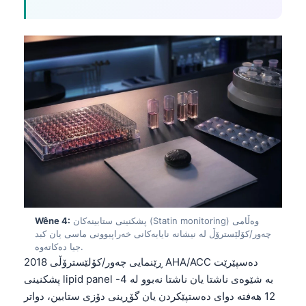
پشکنینی ستابینەکان (Statin monitoring) وەڵامی
Wêne 4:
چەور/کۆلێسترۆڵ لە نیشانە نایابەکانی خەراپبوونی ماسی یان کبد
جیا دەکاتەوە.
ڕێنمایی چەور/کۆلێسترۆڵی 2018 AHA/ACC دەسپێرێت
پشکنینی lipid panel بە شێوەی ناشتا یان ناشتا نەبوو لە 4-
12 هەفتە دوای دەستپێکردن یان گۆڕینی دۆزی ستابین، دواتر