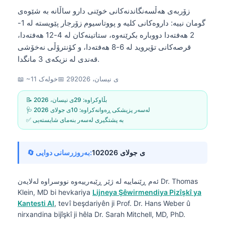
زۆربەی هەڵسەنگاندنەکانی خوێنی دارو ساڵانە بە شێوەی
گومان نییە: داروەکانی کلیە و پووتاسیوم زۆرجار پێویستە لە 1-
2 هەفتەدا دووبارە بکرێنەوە، ستاتینەکان لە 4-12 هەفتەدا،
قرصەکانی تۆیروید لە 6-8 هەفتەدا، و کۆنترۆڵی نەخۆشی
قەندی لە نزیکەی 3 مانگدا.
29ی نیسان، 2026
📅
📖 ~11 خولەک
📝 بڵاوکراوە:
29ی نیسان، 2026
🩺 لەسەر پزیشکی ڕەوانەکراوە:
10ی جولای 2026
✅ بە پشتگیری لەسەر بنەمای شایستەیی
10ی جولای 2026
🔄 بەروزرسانی دوایی:
Dr. Thomas
ئەم ڕێنماییە لە ژێر ڕێبەرییەوە نووسراوە لەلایەن
Klein, MD
bi hevkariya
Lijneya Şêwirmendiya Pizîşkî ya
Kantesti AI
, tevî beşdariyên ji Prof. Dr. Hans Weber û
nirxandina bijîşkî ji hêla Dr. Sarah Mitchell, MD, PhD.