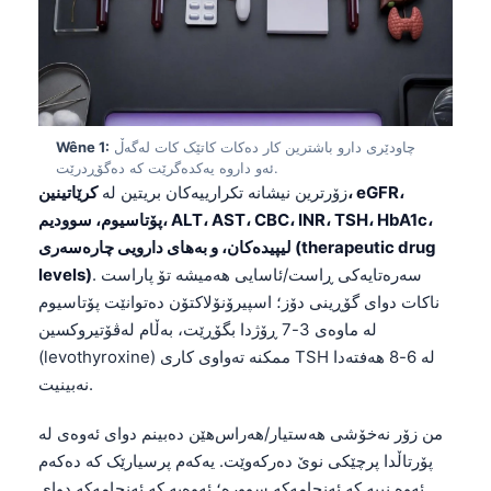
چاودێری دارو باشترین کار دەکات کاتێک کات لەگەڵ
Wêne 1:
ئەو داروە یەکدەگرێت کە دەگۆڕدرێت.
زۆرترین نیشانە تکرارییەکان بریتین لە
کرێاتینین، eGFR،
پۆتاسیوم، سوودیم، ALT، AST، CBC، INR، TSH، HbA1c،
لیپیدەکان، و بەهای دارویی چارەسەری (therapeutic drug
. سەرەتایەکی ڕاست/ئاسایی هەمیشە تۆ پاراست
levels)
ناکات دوای گۆڕینی دۆز؛ اسپیرۆنۆلاکتۆن دەتوانێت پۆتاسیوم
لە ماوەی 3-7 ڕۆژدا بگۆڕێت، بەڵام لەڤۆتیروکسین
(levothyroxine) ممکنە تەواوی کاری TSH لە 6-8 هەفتەدا
نەبینیت.
من زۆر نەخۆشی هەستیار/هەراس‌هێن دەبینم دوای ئەوەی لە
پۆرتاڵدا پرچێکی نوێ دەرکەوێت. یەکەم پرسیارێک کە دەکەم
ئەوە نییە کە ئەنجامەکە سوورە؛ ئەوەیە کە ئەنجامەکە دوای