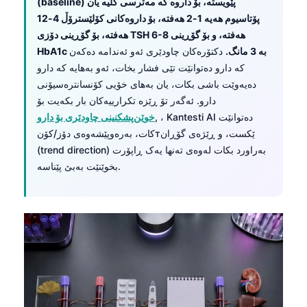
(baseline) پێویستە، بۆ داروە کە مەترسی کلیە یان
پۆتاسیوم هەیە 1-2 هەفتە، بۆ داروەکانی کۆلێسترۆڵ 4-12
هەفتە، بۆ گۆڕینی دۆزی TSH 6-8 هەفتە، و بۆ گۆڕینی
HbA1c بە 3 مانگ.
دکتۆرەکان چاودێری ئەو ئەندامە دەکەن
کە دارو دەتوانێت تێی فشار بخات، ئەو بەهایە کە دارو
دەیەوێت باشی بکات، یان بەهای خۆیی کۆنسانترەسیۆنی
دارو. ئەگەر تۆ ڕێزە تکرارییەکان بار بکەیت بۆ
, ، Kantesti AI دەتوانێت
خوێن‌پشکنینی چاودێری بۆ دارو
کات، بەرەوپێشەوەی دۆز/کۆنтێکست، و ڕێژەی گۆڕان
(trend direction) بەراورد بکات لەوەی تەنها یەک ڕاپۆرت
بخوێنێت بەبێ پێناسە.