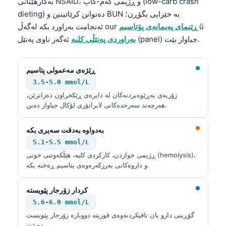
بەکارهێنانی NSAID، و ڕژیمی کەم-کاب (low-carb crash
dieting) دەتوانن کرێاتینین و BUN بە خێرایی بگۆڕن؛
û
ڕێنمای پەیمانەی پۆتاسیم
ئەنجامت بەراورد بکە لەگەڵ our
ئەگەر ناوی پەنێل (panel) جیاواز بێت.
بەراوردی پەنێڵی کلیە
ڕێژەی مەعمولی پتاسیم
3.5-5.0 mmol/L
زۆربەی بەڕێوەبردنەکان لە دایرەی ڕێکخراون دەزانرێن،
هەرچەند سەرحدەکانی لابراتۆری لۆکال جیاواز دەبن.
بەدواوە بەدقت سەیری بکە
5.1-5.5 mmol/L
ڕژیمی خواردن، کارکردی کلیە، هێڵکەوتنی خونی (hemolysis)،
و داروەکانی بەرزکەرەوەی پتاسیم ڕەخنە بکە.
کردار زۆرجار پێویستە
5.6-6.0 mmol/L
گۆڕینی دارو یان تاقیکردنەوەی فوریتە دووبارە زۆرجار پێویست
دەبێت.