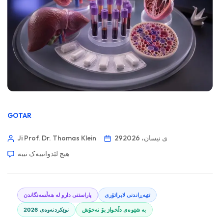
GOTAR
29ی نیسان، 2026
Ji Prof. Dr. Thomas Klein
هیچ لێدوانییەک نییە
تێپەڕاندنی لابراتۆری
پاراستنی دارو لە هەڵسەنگاندن
بە شێوەی دڵخواز بۆ نەخۆش
نوێکردنەوەی 2026