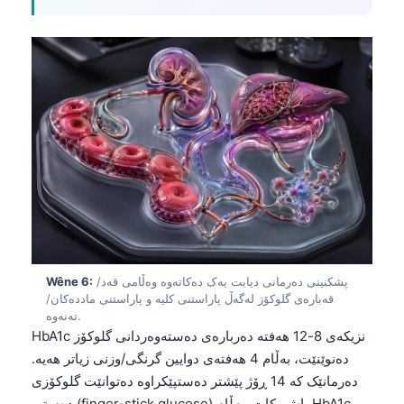
O‘zbekcha
Українська
አማርኛ
Kiswahili
ភាសាខ្មែរ
ဗမာစာ
ไทย
Tagalog
Tiếng Việt
Bahasa Melayu
پشکنینی دەرمانی دیابت یەک دەکاتەوە وەڵامی قەد/
Wêne 6:
قەبارەی گلوکۆز لەگەڵ پاراستنی کلیە و پاراستنی ماددەکان/
മലയാളം
تەنەوە.
HbA1c نزیکەی 8-12 هەفتە دەربارەی دەستەوەردانی گلوکۆز
ಕನ್ನಡ
دەنوێنێت، بەڵام 4 هەفتەی دوایین گرنگی/وزنی زیاتر هەیە.
ગુજરાતી
دەرمانێک کە 14 ڕۆژ پێشتر دەستپێکراوە دەتوانێت گلوکۆزی
தமிழ்
دەستی (finger-stick glucose) باش بکات، بەڵام HbA1c