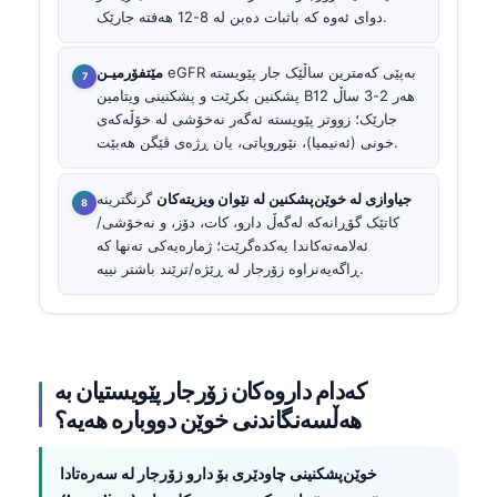
دوای ئەوە کە باثبات دەبن لە 8-12 هەفتە جارێک.
eGFR بەپێی کەمترین ساڵێک جار پێویستە
مێتفۆرمیـن
پشکنین بکرێت و پشکنینی ویتامین B12 هەر 2-3 ساڵ
جارێک؛ زووتر پێویستە ئەگەر نەخۆشی لە خۆڵەکەی
خونی (ئەنیمیا)، نێوروپاتی، یان ڕژەی ڤێگن هەبێت.
جیاوازی لە خوێن‌پشکنین لە نێوان ویزیتەکان
گرنگترینە
کاتێک گۆڕانەکە لەگەڵ دارو، کات، دۆز، و نەخۆشی/
ئەلامەتەکاندا یەکدەگرێت؛ ژمارەیەکی تەنها کە
ڕاگەیەنراوە زۆرجار لە ڕێژە/ترێند باشتر نییە.
کەدام داروەکان زۆرجار پێویستیان بە
هەڵسەنگاندنی خوێن دووبارە هەیە؟
خوێن‌پشکنینی چاودێری بۆ دارو زۆرجار لە سەرەتادا