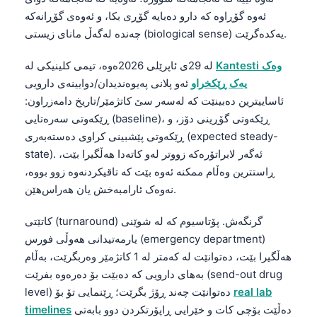
ئەوە گۆڕاوە کە دارو دەبایە گۆڕی بکا، و ئەوەی گۆڕانەکە
چەندە لەگەڵ مانای زیستی (biological sense) یەکدەگرێت.
Kantesti وەک
لە 29ی ئاپرێلی 2026ەوە، تیمی کلینیکی لە
یەک ڕێکخراو
ئەو پلانی پەیوەندیدان/دوایینەی دارویی
ئاساییترین دەبینێت کە لەسەر سێ کاتژمێر/تاریخ دامەزراون:
ڕێکەوتی سەرەتایی (baseline)، ڕێکەوتی گۆڕینی دۆز، و
ڕێکەوتی پێشبینی کراوی دەستەبەری (expected steady-
state). ئەگەر لابراتۆرەکە زووتر لەو کاتەدا هەڵگیرا بێت،
ڕاستترین وەڵام ممکنە ئەوە بێت کە تاقیکردنەوە زوو بووە،
نەوەک ئارامبەخش یان هەراس‌هێن.
کاتێتی (turnaround) گرنگەش. پۆتاسیوم کە لە شوێنی
یارمەتیدانی هەوڵی فورس (emergency department)
هەڵگیرا بێت، دەتوانێت لە کەمتر لە 1 کاتژمێر وەربگرێت، بەڵام
بەهای دارویی کە دەبێت بۆ دەرەوە بفرێت (send-out drug
real lab
level) دەتوانێت چەند ڕۆژ بگرێت؛ ڕێنمایی تۆ بۆ
دەڵێت بۆچی کات و خێرایی ڕاپۆرتکردن دوو بابەتی
timelines