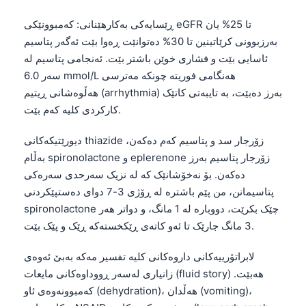
ڕێسایەکی بەکارهێنانی: کەمبوونێکی eGFR تا 25% یان
بەرزبوونی کرێاتینین تا 30% دەتوانێت ڕەوا بێت ئەگەر پتاسیم
ئاسایی بێت و فشاری خوێن باشتر بێت. ئەنجامی پتاسیم لە
سەر 6.0 mmol/L هەنگامی فوریتە چونکە مەترسی
هەڵوەشانی ڕیتیم (arrhythmia) بەرز دەبێت، بە تایبەتی کاتێک
کارکردی کلیە کەم بێت.
دیورێتیکەکانی thiazide زۆرجار سد و پتاسیم کەم دەکەن،
بەڵام spironolactone و eplerenone زۆرجار پتاسیم بەرز
دەکەن. بۆ نەخۆشانێک کە لە نزیک سەرحدی سەرەکی
پتاسیمانن، من پێم باشترە لە ڕۆژی 3-7 دوای دەستپێکردنی
spironolactone چێک بکرێت، دووبارە لە 1 مانگ، و دواتر هەر
3 مانگ جارێک تا ئەو کاتەی ڕێکخستەکە ڕێک و پێک بێت.
لابراتۆرییەکانی داروەکانی کلیە تفسیر مەکە بەبێ ئەوەی
زانیاری لەسەر ڕووداوەکانی مایعات (fluid story) هەبێت.
کەمبوونەوەی ئاو (dehydration)، هەڵدان (vomiting)،