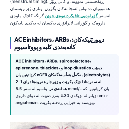
(menstrual timing)، ڕێکخستنی نموونە، و کاتی ڕۆژ
هەموویان دەتوانن ئەنجامەکان بگۆڕن. وتاری ژێرتریشمان
لەسەر
گۆڕاوەیی تاقیکردنەوەی خوێن
گرنگە کاتێک ماوەی
داروەکە و گۆڕانی لابراتۆری یەکسان لە یەکدی نایەکۆن.
ACE inhibitors، ARBs، دییورێتیکەکان:
کاتەبەندی کلیە و پووتاسیوم
ACE inhibitors، ARBs، spironolactone،
eplerenone، thiazides، و loop diuretics دەبێت
کرێاتینین یان eGFR بەگەڵ هەڵسەنگەکان (electrolytes)
لە سەرەتادا چێک بکرێت و زۆرجار هەروەها دوای 1-2
هەفتەی تر.
پتاسیم لە سەر 5.5 mmol/L یان کرێاتینین کە
زیاتر لە نزیکەی 30% بەرز دەبێت لە دوای داروی renin-
angiotensin، پێویستە بە خێرایی ڕەخنە بکرێت.