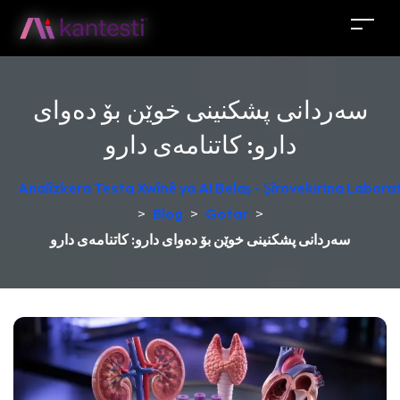
سەردانی پشکنینی خوێن بۆ دەوای
دارو: کاتنامەی دارو
Analîzkera Testa Xwînê ya AI Belaş - Şîrovekirina Laborat
>
Blog
>
Gotar
>
سەردانی پشکنینی خوێن بۆ دەوای دارو: کاتنامەی دارو