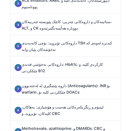
ACE inhibitors، ARBs، دییورێتیکەکان: کاتەبەندی کلیە و
پووتاسیوم
ستاتینەکان و داروەکانی چەربی: کاتێک پێویستە چەربیەکان،
ALT، و CK دووبارە هەڵسەنگێنرێنەوە
داروەکانی تۆیروید: بۆچی کاتەبەندی TSH کندترە لەوەی کە
نەخۆشەکان پێیان وایە
داروەکانی نەخۆشی قەندی: HbA1c، کارکردی کلیە، و
چێککردنی B12
داروە پێشگیری لە لەختەبوون (Anticoagulants): INR بۆ
warfarin، چێککردنی کلیە بۆ DOACs
لیتیۆم و ڕێگریکەرەکانی هەست و هۆشیاری: بەهاکان،
کلیەکان، تۆیروید، و CBC
Methotrexate، azathioprine، و DMARDs: CBC و