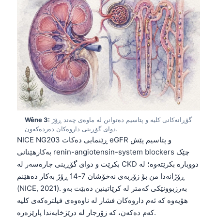
گۆڕانەکانی کلیە و پتاسیم دەتوانن لە ماوەی چەند ڕۆژ
Wêne 3:
دوای گۆڕینی داروەکان دەردەکەون.
NICE NG203 ڕێنمایی دەکات eGFR و پتاسیم پێش
بەکارهێنانی renin-angiotensin-system blockers چێک
بکرێت و دوای گۆڕینی چارەسەر لە CKD دووبارە بکرێتەوە؛ لە
ڕۆژانەدا من بۆ زۆربەی نەخۆشان 7-14 ڕۆژ بەکار دەهێنم
(NICE, 2021). بەرزبوونێکی کەمتر لە کرێاتینین دەبێت بەو
هۆیەوە کە ئەم داروەکان فشار لە ناوەوەی فیلترەکەی کلیە
کەم دەکەن، کە زۆرجار لە درێژخایەندا پارێزەرە.