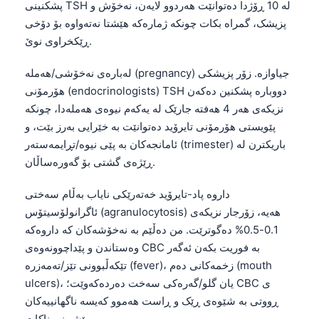
پشکنینی TSH لە 10 ڕۆژدا دەتوانێت هەردوو لایەن، نەخۆش و
Frysk
پزیشک، گمراه بکات چونکە ژمارەکە هێشتا نەتەواوە بۆ دۆخی
Esperanto
ڕێکخراوی نوێ.
Беларуская мова
لەبارەی نەخۆشی/هەملە (pregnancy) جیاوازە. زۆر پزیشکی
Татар теле
هۆرمۆنی (endocrinologists) TSH دووبارە پشکنین دەکەن
نزیکەی هەر 4 هەفتە جارێک لە یەکەم نیوەی هەملەدا، چونکە
Кыргызча
پێویستی هۆرمۆنی تایرۆید دەتوانێت بە خێرایی بەرز بێت، و
ئۇيغۇرچە
ئامانجەکان بە پێی نیوە/تڕایمەستەر (trimester) باریکترن لە
Cebuano
ڕێژەی گشتی بۆ گەورەساڵان.
Basa Jawa
داروە پاد-تایرۆید خەتەرێکی نایاب بەڵام سەختی
ພາສາລາວ
ئاگرانولۆسیتۆس (agranulocytosis) هەیە، زۆرجار نزیکەی
Монгол
0.1-0.5% دەگوترێت. من دەڵێم بە نەخۆشەکان کە داروەکە
وەستاندن و پێداچوونەوەی CBC بە فوریت بکەن ئەگەر
Afrikaans
تێکەڵبوونی تێز/تەمەزرە (fever)، زخمەکانی دەم (mouth
العربية المغربية
ulcers)، یان گلو/گەرەکی سەخت دەردەکەوێت؛ CBC ی
Occitan
ڕووتی بە شێوەی ڕێک و ڕاست هەموو کەیسە ناگهانییەکان
پێشبینی ناکات.