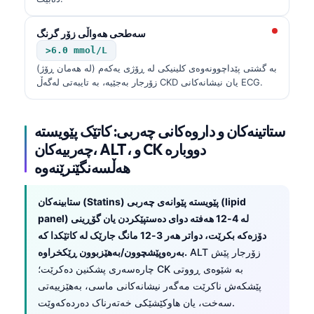
سەطحی هەواڵی زۆر گرنگ
>6.0 mmol/L
بە گشتی پێداچوونەوەی کلینیکی لە ڕۆژی یەکەم (لە هەمان ڕۆژ)
زۆرجار بەجێیە، بە تایبەتی لەگەڵ CKD یان نیشانەکانی ECG.
ستاتینەکان و داروەکانی چەربی: کاتێک پێویستە
چەربیەکان، ALT، و CK دووبارە
هەڵسەنگێنرێنەوە
ستابینەکان (Statins) پێویستە پێوانەی چەربی (lipid
panel) لە 4-12 هەفتە دوای دەستپێکردن یان گۆڕینی
دۆزەکە بکرێت، دواتر هەر 3-12 مانگ جارێک لە کاتێکدا کە
ALT زۆرجار پێش
بەرەوپێشچوون/بەهێزبوون ڕێکخراوە.
چارەسەری پشکنین دەکرێت؛ CK بە شێوەی ڕووتی
پێشکەش ناکرێت مەگەر نیشانەکانی ماسی، بەهێزییەتی
سەخت، یان هاوکێشێکی خەتەرناک دەردەکەوێت.