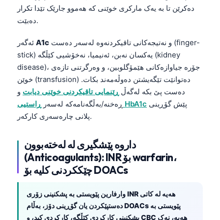
日本語
دەکرێن تا بە یەک مارکری خوێنی کە هەموو جارێک تێدا تکرار
دەبێت.
Eesti
Azərbaycan dili
و نەتیجەکانی تاقیکردنەوە لەسەر دەست (finger-
A1c
ئەگەر
Bosanski
stick) یەکسان نەبن، ئەنیمیا، نەخۆشیی کێڵگە (kidney
disease)، جۆرە جیاوازەکانی هێمۆگلوبین، و وەرگرتنی تازەی
Svenska
خوێن (transfusion) دەتوانێت تێگەیشتن دەوڵەمەند بکات.
Српски језик
دەست پێ بکە لەگەڵ
ڕێنمایی تاقیکردنی خوێنی دیابت
و
Íslenska
پێش گۆڕینی
ڕاستیی HbA1c
ڕەخنە/بەڵگەنامەکە لەسەر
پلانی چارەسەری کارکەر.
Հայերեն
Bahasa Indonesia
داروە پێشگیری لە لەختەبوون
हिन्दी
(Anticoagulants): INR بۆ warfarin،
Nederlands
چێککردنی کلیە بۆ DOACs
Dansk
هەیە لە کاتی
INR
وارفارین پێویستی بە پشکنینی زۆری
Български
پێویستی بە
DOACs
دەستپێکردن یان گۆڕینی دۆز، بەڵام
فارسی
هەیە، نەک
CBC
پشکنینی کارکردی کێڵگە، کارکردی کبد، و