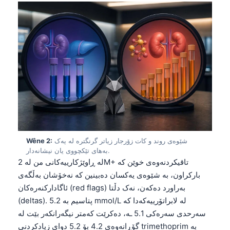
شێوەی روند و کات زۆرجار زیاتر گرنگترە لە یەک
Wêne 2:
بەهای تێکچووی یان نیشانەدار.
لە ڕاوێژکارییەکانی من لە 2M+ تاقیکردنەوەی خوێن کە
بارکراون، بە شێوەی یەکسان دەبینین کە نەخۆشان بەڵگەی
ئاگادارکنەرەکان (red flags) بەراورد دەکەن، نەک دڵتا
(deltas). پتاسیم بە 5.2 mmol/L لە لابراتۆرییەکەدا کە
سەرحدی سەرەکی 5.1 ـە، دەکرێت کەمتر نیگەرانکەر بێت لە
گۆڕانەوەی 4.2 بۆ 5.2 دوای زیادکردنی trimethoprim بە