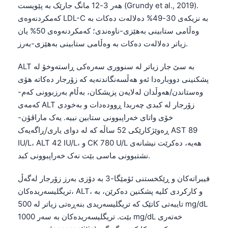
هەر 3-12 مانگ جارێک بە پێویست (Grundy et al., 2019).
کەمکردنەوەی LDL-C بە نزیکەی 30-49% دەلالەت دەکات بە
وەڵامی ستابینی بەهێزی-ناوەندی؛ کەمکردنەوەی 50% یان
زیاتر دەلالەت دەکات بە وەڵامی ستابینی بەهێزی-بەرز.
ALT بە سێ جار زیاتر لە سنووری سەرەکی ڕاستەوخۆ لە
پشکنینی دووبارەدا ئەو هەڵسەنگاندنەیە کە زۆرجار دەکاتە هۆی
وەستاندن/هەوڵدان لەلایەن پزیشکان، بەڵام بەرزبوونی کەم-
کەمەی ALT زۆرجار لە کبدی چەربدا ڕوودەدات و بەخودی
خۆی واتای خەراپبوونی ستابین نییە. یەک ماراڤۆن-
ڕەوێژکارێکی 52 ساڵە کە لە دوای یاری/ڕاگەیەک AST 89
IU/L، ALT 42 IU/L، و CK 780 U/L هەیە، دەکرێت نیشانەی
نشتبوونی ماسی بێت نەک خەراپبوونی کبد.
فیبراتەکان و ڕێکخستنی ئۆمێگا-3 بە دۆزی بەرز زۆرجار لەگەڵ
تریگلیسەریدەکان، ALT، و کارکردی کلیە پشکنین دەکرێن، بە
تایبەتی کاتێک کە تریگلیسەریدی بنەڕەتی زیاتر لە 500 mg/dL
بێت. تریگلیسەریدەکان بە سەر 1000 mg/dL خەتەری