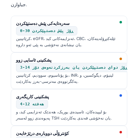
جیاوازن.
سەرەتایەکی پێش دەستپێکردن
0-30 ڕۆژ پێش دەستپێکردن
کرێاتینین، eGFR، ئەنزایمەکانی کبد، CBC، ئێلەکتڕۆلەیتەکان،
یان نیشانەی نەخۆشی بە پێی ئەو داروە.
پشکنینی ئاسایی زوو
3-14 ڕۆژ دوای دەستپێکردن یان بەرزکردنەوەی دۆز
بۆ پۆتاسیوم، سوودیم، کرێاتینین، INR، لیتیۆم، دیگوکسین، و
یەکگرتووەی مەترسی-بەرز بەکاردێت.
پشکنینی کاریگەری
4-12 هەفتە
بۆ لیپیدەکان، ئاسیدەی یوریک، هەندێک ئەنزایمی کبد، و
پەیوەندی زوو لەسەر TSH یان نەخۆشی قەندی بەکاردێت.
کۆنترۆڵی دووبارەی درێژخایەن