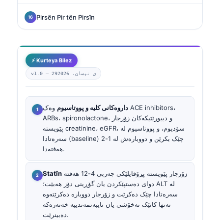
Pirsên Pir tên Pirsîn
⚡ Kurteya Bilez
29ی نیسان، 2026
v1.0 —
داروەکانی کلیە و پووتاسیوم
وەک ACE inhibitors،
ARBs، spironolactone، و دییورێتیکەکان زۆرجار
پێویستە creatinine، eGFR، سۆدیوم، و پووتاسیوم لە
سەرەتادا (baseline) چێک بکرێن و دووبارەش لە 1-2
هەفتەدا.
زۆرجار پێویستە پڕۆفایلێکی چەربی 4-12 هەفتە
Statîn
دوای دەستپێکردن یان گۆڕینی دۆز هەبێت؛ ALT لە
سەرەتادا چێک دەکرێت و زۆرجار دووبارە دەکرێتەوە
تەنها کاتێک نەخۆشی یان تایبەتمەندییە خەتەرەکە
دەبینرێت.