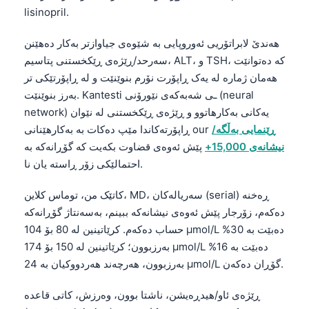
lisinopril.
هەندێ لابراتۆریی ئەوروپایی بە شێوەی جیاوازتر بەکار دەهێنن
سەرحد/ڕێژەی ڕێکخستنی پتاسیم، ALT، و TSH، کە دەتوانێت
هەمان ژمارە لە یەک ڕاپۆرت نۆرم بنوێنێت و لە ڕاپۆرتێکی تر
بەرز بنوێنێت. Kantesti ـی شەبەکەی نێورۆنی (neural
network) یەکانی بەکارهاتوو و ڕێژەی ڕێکخستنی لە نێوان
ڕێنمایی بەڵگە/
ڕاپۆرتەکاندا مێپ دەکات بە بەکارهێنانی our
نیشانەی 15,000+
پێش ئەوەی قضاوت بکەیت کە گۆڕانەکە بە
احتمالێکی زۆر ڕاستە یان نا.
کاتێک من، توماس کلاین، MD، سەریالەکان (serial) ڕەخنە
دەکەم، زۆرجار پێش ئەوەی نیشانەکە ببینم، بەسەنتاژ گۆڕانەکە
حساب دەکەم. کرێاتینین لە 80 بۆ 104 µmol/L دەبێت بە 30%
بەرزبوون؛ کرێاتینین لە 150 بۆ 174 µmol/L دەبێت بە 16%
بەرزبوون، هەرچەند هەردووکیان بە 24 µmol/L گۆڕان دەکەن.
ڕێژەی ئاو/هیدڕەیشن، ناشتا بوون، وەرزش، کاتی قاعدە