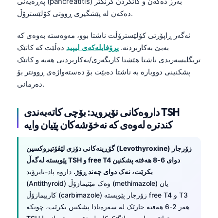
پەڕەیەنی (pancreatitis) بەرز دەکەن و کاتکردن گرنگتر
دەکەن لە پێشگیری ڕووتی کۆلێسترۆڵ.
ئەگەر ڕاپۆرتی کۆلێسترۆڵت ناشتا بوو، مەوەستە بەوەی کە
بەبێ بەکاربردنە.
پڕۆفایلەکەی لیپید
دەڵێت کە کاتێک
تریگلیسەریدی ناشتا هێشتا کاریگەری/بەکاربردنی هەیە و کاتێک
پشکنینی دووبارە بە ناشتا دەبێت بۆ دەستەواژەی ڕوونتر بۆ
دەرمانی.
داروەکانی تۆیروید: بۆچی کاتەبەندی TSH
کندترە لەوەی کە نەخۆشەکان پێیان وایە
گۆڕینەکانی دۆزی لێڤۆتیروکسین (Levothyroxine) زۆرجار
پێویستە لەگەڵ TSH و free T4 دوای 6-8 هەفتە پشکنین
بکرێت، نەک دوای چەند ڕۆژ.
داروە پاد-تایرۆید
(Antithyroid) وەک مێتیمازۆڵ (methimazole) یان
کاربیمازۆڵ (carbimazole) زۆرجار پێویستە free T4 و T3
هەر 2-6 هەفتە جارێک لە سەرەتادا پشکنین بکرێت، چونکە