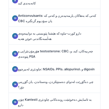
کاتەبەندی کبد
Anticonvulsants: کەتی کە بەهاکان یارمەتیدەرن و کەتی کە
CBC یان سۆدیوم گرنگترە
دارو کورت-ماوە کە هێشتا پێویستی بە دوایینەوەی
هەڵسەنگاندنی خوێن هەیە
هۆرمۆن‌تێراپی و testosterone: CBC، چەربیەکان، کبد، و
پێوەندی PSA
چاودێری لەبیرچوو: NSAIDs، PPIs، allopurinol، و digoxin
چی دەگۆڕێت لەدوای دەستپێکردن، وەستاندن، یان گۆڕینی
دۆز؟
چۆن Kantesti بە ئاسایش دەخوێنێت روندەکانی چاودێری
دارو