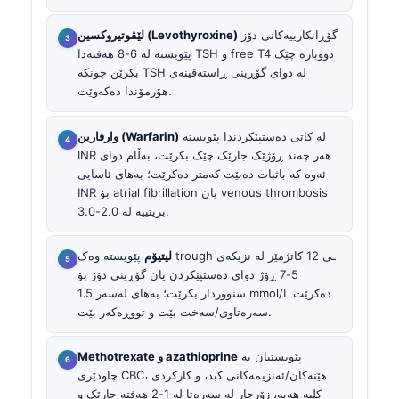
گۆڕانکارییەکانی دۆز
لێڤوتیروکسین (Levothyroxine)
پێویستە لە 6-8 هەفتەدا TSH و free T4 دووبارە چێک
بکرێن چونکە TSH لە دوای گۆڕینی ڕاستەقینەی
هۆرمۆندا دەکەوێت.
لە کاتی دەستپێکردندا پێویستە
وارفارین (Warfarin)
INR هەر چەند ڕۆژێک جارێک چێک بکرێت، بەڵام دوای
ئەوە کە باثبات دەبێت کەمتر دەکرێت؛ بەهای ئاسایی
INR بۆ atrial fibrillation یان venous thrombosis
بریتییە لە 2.0-3.0.
لیتیۆم
پێویستە وەک trough ـی 12 کاتژمێر لە نزیکەی
5-7 ڕۆژ دوای دەستپێکردن یان گۆڕینی دۆز بۆ
سنووردار بکرێت؛ بەهای لەسەر 1.5 mmol/L دەکرێت
سەرەتاوی/سەخت بێت و تووڕەکەر بێت.
پێویستیان بە
Methotrexate و azathioprine
چاودێری CBC، هێنەکان/ئەنزیمەکانی کبد، و کارکردی
کلیە هەیە، زۆرجار لە سەرەتا لە 1-2 هەفتە جارێک و