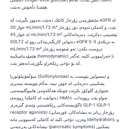
هێشتا دڵخۆش نەبێت.
తెలుగు
मराठी
مێتفۆرمیـن زۆرجار کاتێک دەبێت بەدوور بگیرێت کە eGFR لە
خوار 30 mL/min/1.73 m² بێت، و کەمکردنەوەی دۆز زۆرجار
اردو
لە خوار 45 mL/min/1.73 m² پێشبینی دەکرێت. دەرمانەکانی
বাংলা
SGLT2 دەتوانن کاریگەرییەکی زوو لە eGFR بە نزیکەی 3-5
Shqip
mL/min/1.73 m² دروست بکەن؛ ئەو شێوەیە زۆرجار
هێمۆدینامیکییە (hemodynamic) تا خەراپبوونی کلیە، ئەگەر
Magyar
کە بۆ دۆخی ڕێکخراو بگۆڕێت/بەهێز بێت.
Slovenščina
한국어
سۆڵفۆنیلۆئوریا (Sulfonylureas) و ئینسولین پێویست بە
پشکنینی دەرمانی لە خوێن نییە، بەڵام پێویستە سەیری
Polski
شێوازی گلوکۆز بکرێت چونکە هەڵکەوتنی هایپوگلیسەمی
Lietuvių kalba
دەتوانێت لە کاتێکدا ڕوونەی HbA1c تەواو بێت ڕووبدات.
Русский
ئاگۆنیستەکانی ڕێکخستنی وێنەی گیرەری GLP-1 (GLP-1
receptor agonists) زۆرجار زیاتر بە نیشانەکان، قورسایی/
ქართული
وەزن، دۆخی کلیە لە کاتێکی کەمبوونی مایە (dehydration)، و
Čeština
نیشانەکانی پەڕەیەنی (pancreatic symptoms) پشکنین