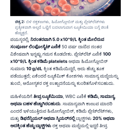
ಚಿತ್ರ 2:
ಬಿಳಿ ರಕ್ತಕಣಗಳು, ಹಿಮೋಗ್ಲೋಬಿನ್ ಮತ್ತು ಪ್ಲೇಟ್‌ಲೆಟ್‌ಗಳು
ಪ್ರತ್ಯೇಕವಾಗಿ ಅಲ್ಲದೆ ಒಟ್ಟಿಗೆ ಬದಲಾಗುವಾಗ ಲ್ಯೂಕೇಮಿಯಾ ಬಗ್ಗೆ ಚಿಂತೆ
ಹೆಚ್ಚುತ್ತದೆ.
ವಯಸ್ಕರಲ್ಲಿ,
ನಿರಂತರವಾಗಿ 5.0 x10^9/L ಕ್ಕಿಂತ ಮೇಲಿರುವ
ಸಂಪೂರ್ಣ ಲಿಂಫೋಸೈಟ್ ಎಣಿಕೆ
50 ವರ್ಷ ದಾಟಿದ ನಂತರ
ವಿಶೇಷವಾಗಿ ಇನ್ನಷ್ಟು ಗಮನ ಕೊಡಬೇಕು. ಪ್ಲೇಟ್‌ಲೆಟ್ ಎಣಿಕೆ
100
x10^9/L ಕ್ಕಿಂತ ಕಡಿಮೆ platelets
ಅಥವಾ ಹಿಮೋಗ್ಲೋಬಿನ್
ಸುಮಾರು
10 g/dL
ಕ್ಕಿಂತ ಕಡಿಮೆಯಿದ್ದರೆ, ಅದು ಹೆಚ್ಚು ತೂಕ
ಪಡೆಯುತ್ತದೆ; ಏಕೆಂದರೆ ಲ್ಯೂಕೆಮಿಕ್ ಕೋಶಗಳು ಸಾಮಾನ್ಯ ಮಜ್ಜೆಯನ್ನು
ತುಂಬಿ, ಆರೋಗ್ಯಕರ ರಕ್ತ ಉತ್ಪಾದನೆಯನ್ನು ಕುಂಠಿತಗೊಳಿಸಬಹುದು.
ಮಹಿಳೆಯರಿಗೆ
ತೀವ್ರ ಲ್ಯೂಕೆಮಿಯಾ
, WBC ಎಣಿಕೆ
ಕಡಿಮೆ, ಸಾಮಾನ್ಯ,
ಅಥವಾ ಬಹಳ ಹೆಚ್ಚಾಗಿರಬಹುದು
. ಸಾಮಾನ್ಯವಾಗಿ ಕಾಣುವ ಮಾದರಿ
ಎಂದರೆ ಇಳಿಯುತ್ತಿರುವ ಹಿಮೋಗ್ಲೋಬಿನ್, ಕಡಿಮೆ ಪ್ಲೇಟ್‌ಲೆಟ್‌ಗಳು,
ಮತ್ತು
ಡಿಫರೆನ್ಷಿಯಲ್ ಅಥವಾ ಸ್ಮಿಯರ್‌ನಲ್ಲಿ
ಬ್ಲಾಸ್ಟ್‌ಗಳು
20% ಅಥವಾ
ಅದಕ್ಕಿಂತ ಹೆಚ್ಚು ಬ್ಲಾಸ್ಟ್‌ಗಳು
ರಕ್ತ ಅಥವಾ ಮಜ್ಜೆಯಲ್ಲಿ ಇದ್ದರೆ ತೀವ್ರ