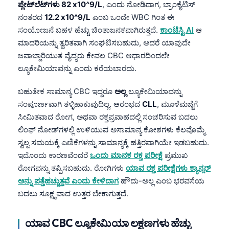
ಪ್ಲೇಟ್‌ಲೆಟ್‌ಗಳು 82 x10^9/L
, ಎಂದು ನೋಡಿದಾಗ, ಬ್ರಾಂಕೈಟಿಸ್
ನಂತರದ
12.2 x10^9/L
ಎಂಬ ಒಂದೇ WBC ಗಿಂತ ಈ
ಸಂಯೋಜನೆ ಬಹಳ ಹೆಚ್ಚು ಚಿಂತಾಜನಕವಾಗಿರುತ್ತದೆ.
ಕಾಂಟೆಸ್ಟಿ AI
ಆ
ಮಾದರಿಯನ್ನು ತ್ವರಿತವಾಗಿ ಸಂಘಟಿಸಬಹುದು, ಆದರೆ ಯಾವುದೇ
ಜವಾಬ್ದಾರಿಯುತ ವೈದ್ಯರು ಕೇವಲ CBC ಆಧಾರದಿಂದಲೇ
ಲ್ಯೂಕೇಮಿಯಾವನ್ನು ಎಂದು ಕರೆಯಬಾರದು.
ಬಹುತೇಕ ಸಾಮಾನ್ಯ CBC ಇದ್ದರೂ
ಅಲ್ಲ
ಲ್ಯೂಕೇಮಿಯಾವನ್ನು
ಸಂಪೂರ್ಣವಾಗಿ ತಳ್ಳಿಹಾಕುವುದಿಲ್ಲ. ಆರಂಭದ
CLL
, ಮೂಳೆಮಜ್ಜೆಗೆ
ಸೀಮಿತವಾದ ರೋಗ, ಅಥವಾ ರಕ್ತಪ್ರವಾಹದಲ್ಲಿ ಸಂಚರಿಸುವ ಬದಲು
ಲಿಂಫ್ ನೋಡ್‌ಗಳಲ್ಲಿ ಉಳಿಯುವ ಅಸಾಮಾನ್ಯ ಕೋಶಗಳು ಕೆಲವೊಮ್ಮೆ
ಸ್ವಲ್ಪ ಸಮಯಕ್ಕೆ ಎಣಿಕೆಗಳನ್ನು ಸಾಮಾನ್ಯಕ್ಕೆ ಹತ್ತಿರವಾಗಿಯೇ ಇಡಬಹುದು.
ಇದೊಂದು ಕಾರಣವೆಂದರೆ
ಒಂದು ಮಾನಕ ರಕ್ತ ಪರೀಕ್ಷೆ
ಪ್ರಮುಖ
ರೋಗವನ್ನು ತಪ್ಪಿಸಬಹುದು. ರೋಗಿಗಳು
ಯಾವ ರಕ್ತ ಪರೀಕ್ಷೆಗಳು ಕ್ಯಾನ್ಸರ್
ಅನ್ನು ಪತ್ತೆಹಚ್ಚುತ್ತವೆ ಎಂದು ಕೇಳಿದಾಗ
ಹೌದು-ಅಲ್ಲ ಎಂಬ ಭರವಸೆಯ
ಬದಲು ಸೂಕ್ಷ್ಮವಾದ ಉತ್ತರ ಬೇಕಾಗುತ್ತದೆ.
ಯಾವ CBC ಲ್ಯೂಕೇಮಿಯಾ ಲಕ್ಷಣಗಳು ಹೆಚ್ಚು