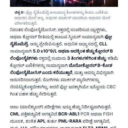
Gàidhlig
Euskara
ಚಿತ್ರ 6:
ಫ್ಲೋ ಸೈಟೊಮೆಟ್ರಿ ಅಸಾಮಾನ್ಯ ಕೋಶಗಳನ್ನು ಕೇವಲ ಎಣಿಕೆಯ
ಆಧಾರದ ಮೇಲೆ ಅಲ್ಲ, ಅವುಗಳ ಮಾರ್ಕರ್ ಮಾದರಿಯ ಆಧಾರದ ಮೇಲೆ
Македонски јазик
ವರ್ಗೀಕರಿಸುತ್ತದೆ.
Latviešu valoda
ನಿರಂತರ ಲಿಂಫೋಸೈಟೋಸಿಸ್, ರಕ್ತದಲ್ಲಿ ಸಂಚರಿಸುವ ಬ್ಲಾಸ್ಟ್‌ಗಳು,
ಅಥವಾ ಕ್ಲೋನಲ್ ರೀತಿಯಲ್ಲಿ ಕಾಣುವ ಸ್ಮಿಯರ್ ಸಾಮಾನ್ಯವಾಗಿ
ಫ್ಲೋ
Galego
ಸೈಟೊಮೆಟ್ರಿ
. ಅನ್ನು ಪ್ರೇರೇಪಿಸುತ್ತದೆ. ಆಧುನಿಕ ಅಭ್ಯಾಸದಲ್ಲಿ,
CLL
অসমীয়া
ಸಾಮಾನ್ಯವಾಗಿ
5.0 x10^9/L ಅಥವಾ ಅದಕ್ಕಿಂತ ಹೆಚ್ಚು ಕ್ಲೋನಲ್ B
සිංහල
ಲಿಂಫೋಸೈಟ್‌ಗಳು
ರಕ್ತದಲ್ಲಿ ಸುಮಾರು
3 ತಿಂಗಳುಗಳಿಗಿಂತ ಹೆಚ್ಚು
; ಕಡಿಮೆ
ಕ್ಲೋನಲ್ ಎಣಿಕೆಗಳನ್ನು ಸಾಮಾನ್ಯವಾಗಿ
ಮೊನೋಕ್ಲೋನಲ್ B-ಕೋಶ
سنڌي
ಲಿಂಫೋಸೈಟೋಸಿಸ್ ಎಂದು ಕರೆಯುತ್ತಾರೆ
, ಮತ್ತು ಅದನ್ನು ವಿಭಿನ್ನವಾಗಿ
پښتو
ಅನುಸರಿಸಲಾಗುತ್ತದೆ. ರೋಗಿಗಳು ಮಾರ್ಕರ್ ಪ್ಯಾನೆಲ್‌ಗಳನ್ನು
ನೆನಪಿಟ್ಟುಕೊಳ್ಳಬೇಕಾಗಿಲ್ಲ, ಆದರೆ ಫ್ಲೋ ಇದಕ್ಕಾಗಿಯೇ ಇನ್ನೊಂದು CBC
ಗಿಂತ ಬಹಳ ಹೆಚ್ಚು ಸೇರಿಸುತ್ತದೆ.
Slovenčina
Hrvatski
ಅಣು (ಮಾಲಿಕ್ಯುಲರ್) ಪರೀಕ್ಷೆಗಳು ಇನ್ನೂ ಹೆಚ್ಚು ನಿರ್ದಿಷ್ಟವಾಗಿರುತ್ತವೆ.
Suomi
CML
ಪತ್ತೆಹಚ್ಚುವಿಕೆ ಅಗತ್ಯವಿದೆ
BCR-ABL1
PCR ಅಥವಾ FISH
ಮೂಲಕ, ಶಂಕಿತ
APL
ತುರ್ತು
PML-RARA
ಪರೀಕ್ಷೆ ಅಗತ್ಯವಿದೆ,
Қазақ тілі