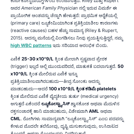
ಕಾರ್ಟಿಕೋಸ್ಟಿರಾಯ್ಡ್‌ಗಳಿಂದ ಉಂಟಾಗುತ್ತದೆ. Riley ಮತ್ತು Rupert
ಅವರ
American Family Physician
ನಲ್ಲಿ ಇರುವ ವಿಮರ್ಶೆ ಈ
ಪ್ರಾಯೋಗಿಕ ಅಂಶವನ್ನು ಚೆನ್ನಾಗಿ ಹೇಳುತ್ತದೆ: ಪ್ರಾಥಮಿಕ ಆರೈಕೆಯಲ್ಲಿ
(primary care) ಲ್ಯೂಕೇಮಿಯಾಗಿಂತ ಪ್ರತಿಕ್ರಿಯಾಶೀಲ ಕಾರಣಗಳು
(reactive causes) ಬಹಳ ಹೆಚ್ಚು ಸಾಮಾನ್ಯ (Riley & Rupert,
2015). ಅದನ್ನು ಮನೆಯಲ್ಲಿ ವಿಂಗಡಿಸಲು ನೀವು ಪ್ರಯತ್ನಿಸುತ್ತಿದ್ದರೆ, ನಮ್ಮ
high WBC patterns
ಇದು ಸರಿಯಾದ ಆರಂಭಿಕ ಬಿಂದು.
ಎಣಿಕೆ
25-30 x10^9/L
ಕ್ಕಿಂತ ಮೇಲಾಗಿ ಸ್ಪಷ್ಟವಾದ ಪ್ರೇರಕ
(trigger) ಇಲ್ಲದೆ ಅಲ್ಲಿ ಮುಂದುವರಿದರೆ, ಮಾತುಕತೆ ಬದಲಾಗುತ್ತದೆ.
50
x10^9/L
ಕ್ಕಿಂತ ಮೇಲಿರುವ ಎಣಿಕೆ ಇನ್ನೂ
ಪ್ರತಿಕ್ರಿಯಾಶೀಲವಾಗಿರಬಹುದು—ತೀವ್ರ ಸೋಂಕು ಅದನ್ನು
ಮಾಡಬಹುದು—ಆದರೆ
100 x10^9/L ಕ್ಕಿಂತ ಕಡಿಮೆ platelets
ಕ್ಕಿಂತ ಮೇಲಿರುವ ಎಣಿಕೆ ವೈದ್ಯಕೀಯ ತುರ್ತು (medical urgency)
ಆಗುತ್ತದೆ ಏಕೆಂದರೆ
ಲ್ಯೂಕೋಸ್ಟ್ಯಾಸಿಸ್
ಶ್ವಾಸಕೋಶ ಅಥವಾ ಮೆದುಳಿನ
ರಕ್ತಸಂಚಾರಕ್ಕೆ ಹಾನಿ ಮಾಡಬಹುದು, ವಿಶೇಷವಾಗಿ
AML
ಅಥವಾ
CML
. ರೋಗಿಗಳು ಸಾಮಾನ್ಯವಾಗಿ “ಲ್ಯೂಕೋಸ್ಟ್ಯಾಸಿಸ್” ಎಂಬ ಪದವನ್ನು
ಕೇಳುವ ಮೊದಲೇ ತಲೆನೋವು, ದೃಷ್ಟಿ ಮಸುಕಾಗುವುದು, ಉಸಿರಾಟದ
ತೊಂದರೆ, ಅಥವಾ ಗೊಂದಲವನ್ನು ವಿವರಿಸುತ್ತಾರೆ.