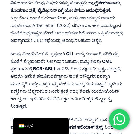
ತಿಳಿಯಲಾಗದ ಕೆಲವು ವಿಷಯಗಳನ್ನು ಹೇಳುತ್ತವೆ:
ಬ್ಲಾಸ್ಟ್ ಶೇಕಡಾವಾರು
,
简体中文
ಕೋಶಸಾಂದ್ರತೆ
,
ಫೈಬ್ರೋಸಿಸ್ ಬಗ್ಗೆ ಯೋಚಿಸಲು ಆರಂಭಿಸುತ್ತೇನೆ.
,
Română
ಕ್ರೋಮೋಸೋಮ್ ಬದಲಾವಣೆಗಳು, ಮತ್ತು ಅಣುಮಟ್ಟದ ಅಪಾಯ
ಸೂಚಕಗಳು. Arber et al. (2022) ವರ್ಗೀಕರಣ ಈಗ ರೂಪವಿಜ್ಞಾನ
Türkçe
ಜೊತೆಗೆ ಜನ್ಯಶಾಸ್ತ್ರದ ಮೇಲೆ ಅವಲಂಬಿತವಾಗಿದೆ ಎಂದು ಒತ್ತಿ ಹೇಳುತ್ತಾರೆ;
Ελληνικά
ಅದಕ್ಕಾಗಿಯೇ CBC ಕಥೆಯನ್ನು ಆರಂಭಿಸಬಹುದು ಅಷ್ಟೇ.
Português
ಕೆಲವು ವಿನಾಯಿತಿಗಳಿವೆ. ಸ್ಪಷ್ಟವಾಗಿ
CLL
ಅನ್ನು ಬಹುಸಾರಿ ಪರಿಧಿ ರಕ್ತ
Español
ಜೊತೆಗೆ ಫ್ಲೋದಿಂದಲೇ ನಿರ್ಣಯಿಸಬಹುದು, ಮತ್ತು ಕೆಲವು
CML
Italiano
ಪ್ರಕರಣಗಳಲ್ಲಿ
BCR-ABL1
ಪಾಸಿಟಿವ್ ಆದ ತಕ್ಷಣವೇ ಸ್ಪಷ್ಟವಾಗುತ್ತದೆ;
ಆದರೂ ಅನೇಕ ಹೆಮಟಾಲಜಿಸ್ಟ್‌ಗಳು ಹಂತ ಮೌಲ್ಯಮಾಪನಕ್ಕಾಗಿ
עִבְרִית
ಮೂಲಸ್ಥಿತಿಯಲ್ಲೇ ಮಜ್ಜೆಯನ್ನು ಬೇಕೆಂದು ಇನ್ನೂ ಬಯಸುತ್ತಾರೆ. ಸ್ಥಳೀಯ
Français
ಪದ್ಧತಿಗಳು ಭಿನ್ನವಾಗುವ ಒಂದು ಕ್ಷೇತ್ರ ಇದು; ಕೆಲವು ಯುರೋಪಿಯನ್
العربية
ಕೇಂದ್ರಗಳು ಇತರರಿಗಿಂತ ಪರಿಧಿ ರಕ್ತದ ಜನೋಮಿಕ್ಸ್‌ಗೆ ಹೆಚ್ಚು ಒತ್ತು
ನೀಡುತ್ತವೆ.
Deutsch
English
ರೋಗಿಗಳು ಸಾಮಾನ್ಯವಾಗಿ ಪ್ರಾಯೋಗಿಕ ವಿವರಗಳನ್ನು ಬಯಸುತ್ತಾರೆ.
ಕನ್ನಡ
ಮಾದರಿಯನ್ನು ಸಾಮಾನ್ಯವಾಗಿ
ಹಿಂಭಾಗದ ಇಲಿಯಾಕ್ ಕ್ರೆಸ್ಟ್
, ನಿಂದ