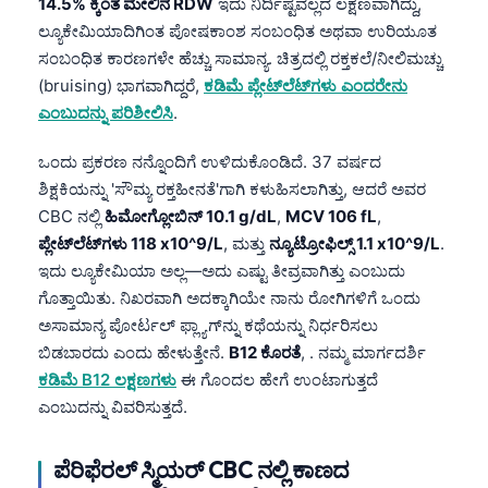
14.5% ಕ್ಕಿಂತ ಮೇಲಿನ RDW
ಇದು ನಿರ್ದಿಷ್ಟವಲ್ಲದ ಲಕ್ಷಣವಾಗಿದ್ದು,
ಲ್ಯೂಕೇಮಿಯಾದಿಗಿಂತ ಪೋಷಕಾಂಶ ಸಂಬಂಧಿತ ಅಥವಾ ಉರಿಯೂತ
ಸಂಬಂಧಿತ ಕಾರಣಗಳೇ ಹೆಚ್ಚು ಸಾಮಾನ್ಯ. ಚಿತ್ರದಲ್ಲಿ ರಕ್ತಕಲೆ/ನೀಲಿಮಚ್ಚು
(bruising) ಭಾಗವಾಗಿದ್ದರೆ,
ಕಡಿಮೆ ಪ್ಲೇಟ್‌ಲೆಟ್‌ಗಳು ಎಂದರೇನು
ಎಂಬುದನ್ನು ಪರಿಶೀಲಿಸಿ
.
ಒಂದು ಪ್ರಕರಣ ನನ್ನೊಂದಿಗೆ ಉಳಿದುಕೊಂಡಿದೆ. 37 ವರ್ಷದ
ಶಿಕ್ಷಕಿಯನ್ನು 'ಸೌಮ್ಯ ರಕ್ತಹೀನತೆ'ಗಾಗಿ ಕಳುಹಿಸಲಾಗಿತ್ತು, ಆದರೆ ಅವರ
CBC ನಲ್ಲಿ
ಹಿಮೋಗ್ಲೋಬಿನ್ 10.1 g/dL
,
MCV 106 fL
,
ಪ್ಲೇಟ್‌ಲೆಟ್‌ಗಳು 118 x10^9/L
, ಮತ್ತು
ನ್ಯೂಟ್ರೋಫಿಲ್ಸ್ 1.1 x10^9/L
.
ಇದು ಲ್ಯೂಕೇಮಿಯಾ ಅಲ್ಲ—ಅದು ಎಷ್ಟು ತೀವ್ರವಾಗಿತ್ತು ಎಂಬುದು
ಗೊತ್ತಾಯಿತು. ನಿಖರವಾಗಿ ಅದಕ್ಕಾಗಿಯೇ ನಾನು ರೋಗಿಗಳಿಗೆ ಒಂದು
ಅಸಾಮಾನ್ಯ ಪೋರ್ಟಲ್ ಫ್ಲ್ಯಾಗ್‌ನ್ನು ಕಥೆಯನ್ನು ನಿರ್ಧರಿಸಲು
ಬಿಡಬಾರದು ಎಂದು ಹೇಳುತ್ತೇನೆ.
B12 ಕೊರತೆ
, . ನಮ್ಮ ಮಾರ್ಗದರ್ಶಿ
ಕಡಿಮೆ B12 ಲಕ್ಷಣಗಳು
ಈ ಗೊಂದಲ ಹೇಗೆ ಉಂಟಾಗುತ್ತದೆ
ಎಂಬುದನ್ನು ವಿವರಿಸುತ್ತದೆ.
ಪೆರಿಫೆರಲ್ ಸ್ಮಿಯರ್ CBC ನಲ್ಲಿ ಕಾಣದ