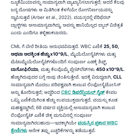
ಲ್ಯೂಕೆಮಿಯಾವನ್ನು ಸಾಮಾನ್ಯವಾಗಿ ವ್ಯಾಖ್ಯಾನಿಸಲಾಗುತ್ತದೆ; ಆದರೆ ಕೆಲವು
ಜನ್ಯ ದೋಷಗಳು ಆ ಮಿತಿಗಿಂತ ಕೆಳಗೆಯೇ ರೋಗನಿರ್ಣಯವನ್ನು
ಸ್ಥಾಪಿಸುತ್ತವೆ (Arber et al., 2022). ವಯಸ್ಕರಲ್ಲಿ ಪೆರಿಫೆರಲ್
ಬ್ಲಾಸ್ಟ್‌ಗಳು ಅಸಾಮಾನ್ಯವಾಗಿದ್ದು, ಅವನ್ನು ಹಾನಿಯಿಲ್ಲದ ಲ್ಯಾಬ್ ವಿಚಿತ್ರತೆ
ಎಂದು ಎಂದಿಗೂ ತಳ್ಳಿಹಾಕಬಾರದು.
CML ಗೆ ಬೇರೆ ರೀತಿಯ ಅನುಭವವಿರುತ್ತದೆ. WBC ಎಣಿಕೆ
25, 50,
ಅಥವಾ ಅದಕ್ಕಿಂತ ಹೆಚ್ಚು x10^9/L
, ಮೈಯೆಲೋಸೈಟ್‌ಗಳು ಮತ್ತು
ಮೆಟಾಮೈಯೆಲೋಸೈಟ್‌ಗಳೊಂದಿಗೆ ಸಂಪೂರ್ಣ ಎಡಕ್ಕೆ ಶಿಫ್ಟ್,
ಬಾಸೋಫಿಲಿಯಾ
, ಮತ್ತು ಕೆಲವೊಮ್ಮೆ ಪ್ಲೇಟ್‌ಲೆಟ್‌ಗಳು
450 x10^9/L
.
ಹೆಚ್ಚಾಗಿರುವುದರ ಬಗ್ಗೆ ನಾವು ಚಿಂತಿಸುತ್ತೇವೆ. ಇದಕ್ಕೆ ವಿರುದ್ಧವಾಗಿ,
CLL
ಸಾಮಾನ್ಯವಾಗಿ ಮೊದಲು ಪರಿಪಕ್ವವಾಗಿ ಕಾಣುವ ಲಿಂಫೋಸೈಟೋಸಿಸ್
ಅನ್ನು ತೋರಿಸುತ್ತದೆ; ಆದ್ದರಿಂದ
CBC ಡಿಫರೆನ್ಷಿಯಲ್ ಗೈಡ್
ಕೇವಲ
ಒಟ್ಟು ಎಣಿಕೆಯಿಗಿಂತ ಹೆಚ್ಚು ಉಪಯುಕ್ತವಾಗುತ್ತದೆ. ವಯಸ್ಸು ಕೂಡ
ಮಹತ್ವದ್ದಾಗಿದೆ; 68 ವರ್ಷದ ವ್ಯಕ್ತಿಯಲ್ಲಿ ಅಸಾಮಾನ್ಯವಾಗಿ ಕಾಣುವ
ಲಿಂಫೋಸೈಟ್ ಎಣಿಕೆ ಚಿಕ್ಕ ಮಗುವಿನಲ್ಲಿ ಸಂಪೂರ್ಣ
ಸಾಮಾನ್ಯವಾಗಿರಬಹುದು—ಇದಕ್ಕಾಗಿಯೇ
ವಯಸ್ಸಿನ ಪ್ರಕಾರ WBC
ಶ್ರೇಣಿಗಳು
ಅನೇಕ ತಪ್ಪು ಎಚ್ಚರಿಕೆಗಳನ್ನು ತಡೆಯುತ್ತವೆ.