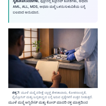
ಸೈಟೋಪೀನಿಯಾಗಳು
, ಫ್ಲೋನಲ್ಲಿ ಕ್ಲೋನಲ್ ಕೋಶಗಳು, ಅಥವಾ
日本語
AML, ALL, MDS, ಅಥವಾ ಮಜ್ಜೆ ಒಳನುಸುಳುವಿಕೆಯ ಬಗ್ಗೆ
Eesti
ಬಲವಾದ ಅನುಮಾನ.
Azərbaycan dili
Bosanski
Svenska
Српски језик
Íslenska
Հայերեն
Bahasa Indonesia
हिन्दी
Nederlands
Dansk
ಚಿತ್ರ 7:
ಮೂಳೆ ಮಜ್ಜೆ ಪರೀಕ್ಷೆ ಬ್ಲಾಸ್ಟ್ ಶೇಕಡಾವಾರು, ಕೋಶಸಾಂದ್ರತೆ,
Български
ಫೈಬ್ರೋಸಿಸ್ ಮತ್ತು ಜನ್ಯಶಾಸ್ತ್ರದ ಬಗ್ಗೆ ಇರುವ ಪ್ರಶ್ನೆಗಳಿಗೆ ಉತ್ತರ ನೀಡುತ್ತದೆ.
ಮೂಳೆ ಮಜ್ಜೆ ಆಸ್ಪಿರೇಟ್ ಮತ್ತು ಕೋರ್ ಮಾದರಿ ರಕ್ತ ಮಾತ್ರದಿಂದ
فارسی