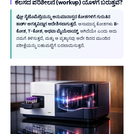
ಕೆಲಸದ ಪರಿಶೀಲನೆ (workup) ಯೊಳಗೆ ಬರುತ್ತವೆ?
Frysk
Esperanto
ಫ್ಲೋ ಸೈಟೊಮೆಟ್ರಿಯನ್ನು ಅನುಮಾನಾಸ್ಪದ ಕೋಶಗಳಿಗೆ ಗುರುತಿನ
ಕಾರ್ಡ್ ಅಗತ್ಯವಿದ್ದಾಗ ಆದೇಶಿಸಲಾಗುತ್ತದೆ.
ಅಸಾಮಾನ್ಯ ಕೋಶಗಳು
B-
Беларуская мова
ಕೋಶ, T-ಕೋಶ, ಅಥವಾ ಮೈಯೆಲಾಯ್ಡ್
, ಆಗಿದೆಯೇ ಎಂದು ಅದು
Татар теле
ನಮಗೆ ತಿಳಿಸುತ್ತದೆ, ಮತ್ತು ಆ ವ್ಯತ್ಯಾಸವು ಅದೇ ದಿನದ ಮುಂದಿನ
ಪರೀಕ್ಷೆಯನ್ನು ಬಹುಮಟ್ಟಿಗೆ ಬದಲಾಯಿಸುತ್ತದೆ.
Кыргызча
ئۇيغۇرچە
Cebuano
Basa Jawa
ພາສາລາວ
Монгол
Afrikaans
العربية المغربية
Occitan