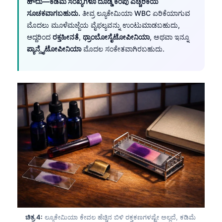
ಹೌದು—ಕಡಿಮೆ ಸಂಖ್ಯೆಗಳೂ ದೊಡ್ಡ ಕೆಂಪು ಎಚ್ಚರಿಕೆಯ
ಸೂಚಕವಾಗಬಹುದು.
ತೀವ್ರ ಲ್ಯೂಕೇಮಿಯಾ WBC ಏರಿಕೆಯಾಗುವ
ಮೊದಲು ಮೂಳೆಮಜ್ಜೆಯ ವೈಫಲ್ಯವನ್ನು ಉಂಟುಮಾಡಬಹುದು,
ಆದ್ದರಿಂದ
ರಕ್ತಹೀನತೆ
,
ಥ್ರಾಂಬೋಸೈಟೋಪೀನಿಯಾ
, ಅಥವಾ ಇನ್ನೂ
ಪ್ಯಾನ್ಸೈಟೋಪೀನಿಯಾ
ಮೊದಲ ಸಂಕೇತವಾಗಿರಬಹುದು.
ಚಿತ್ರ 4:
ಲ್ಯೂಕೇಮಿಯಾ ಕೇವಲ ಹೆಚ್ಚಿನ ಬಿಳಿ ರಕ್ತಕಣಗಳಷ್ಟೇ ಅಲ್ಲದೆ, ಕಡಿಮೆ