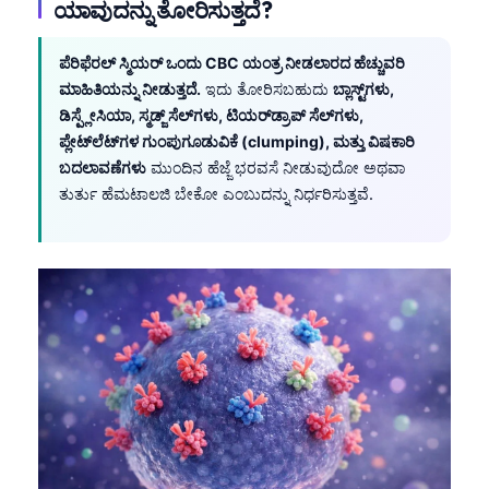
ಯಾವುದನ್ನು ತೋರಿಸುತ್ತದೆ?
ಪೆರಿಫೆರಲ್ ಸ್ಮಿಯರ್ ಒಂದು CBC ಯಂತ್ರ ನೀಡಲಾರದ ಹೆಚ್ಚುವರಿ
ಮಾಹಿತಿಯನ್ನು ನೀಡುತ್ತದೆ.
ಇದು ತೋರಿಸಬಹುದು
ಬ್ಲಾಸ್ಟ್‌ಗಳು,
ಡಿಸ್ಪ್ಲೇಸಿಯಾ, ಸ್ಮಡ್ಜ್ ಸೆಲ್‌ಗಳು, ಟಿಯರ್‌ಡ್ರಾಪ್ ಸೆಲ್‌ಗಳು,
ಪ್ಲೇಟ್‌ಲೆಟ್‌ಗಳ ಗುಂಪುಗೂಡುವಿಕೆ (clumping), ಮತ್ತು ವಿಷಕಾರಿ
ಬದಲಾವಣೆಗಳು
ಮುಂದಿನ ಹೆಜ್ಜೆ ಭರವಸೆ ನೀಡುವುದೋ ಅಥವಾ
ತುರ್ತು ಹೆಮಟಾಲಜಿ ಬೇಕೋ ಎಂಬುದನ್ನು ನಿರ್ಧರಿಸುತ್ತವೆ.