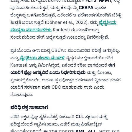
ಮತ್ತು AML ಮೌಲ್ಯಮಾಪನಗಳು ಸಾಮಾನ್ಯವಾಗಿ
FLT3
,
NPM1
, ನಲ್ಲಿ
Català
ಪುನರಾವರ್ತಿಸಲಾಗುತ್ತದೆ, ಮತ್ತು ಕೆಲವೊಮ್ಮೆ
CEBPA
ಇಂತಹ
O‘zbekcha
ಜೀನ್ಗಳನ್ನು ಒಳಗೊಂಡಿರುತ್ತವೆ, ಏಕೆಂದರೆ ಆ ಫಲಿತಾಂಶಗಳೊಂದಿಗೆ ಚಿಕಿತ್ಸೆ
ತೀವ್ರತೆ ಬದಲಾಗುತ್ತದೆ (Döhner et al., 2022). ನಮ್ಮ
ವೈದ್ಯಕೀಯ
Українська
ಮಾನ್ಯತಾ ಮಾನದಂಡಗಳು
Kantesti ಈ ಮಾದರಿಗಳನ್ನು
አማርኛ
ಸಂಯಮದಿಂದ ಹೇಗೆ ಅರ್ಥೈಸುತ್ತದೆ ಎಂಬುದನ್ನು ವಿವರಿಸುತ್ತೇವೆ.
Kiswahili
ಪ್ರತಿಯೊಂದು ಅಸಾಮಾನ್ಯ CBCಗೂ ಮುಂದುವರಿದ ಪರೀಕ್ಷೆ ಅಗತ್ಯವಿಲ್ಲ.
ភាសាខ្មែរ
ನಮ್ಮ
ವೈದ್ಯಕೀಯ ಸಲಹಾ ಮಂಡಳಿ
ವೈದ್ಯರ ಮೇಲ್ವಿಚಾರಣೆಯೊಂದಿಗೆ
ဗမာစာ
Kantesti ಅನ್ನು ನಿರ್ಮಿಸಿದ್ದೇವೆ, ಏಕೆಂದರೆ ಕಠಿಣ ಭಾಗವೆಂದರೆ
ಈಗ
ಯಾರಿಗೆ ಫ್ಲೋ ಅಗತ್ಯವಿದೆ ಎಂದು ನಿರ್ಧರಿಸುವುದು
ಮತ್ತು ಸೋಂಕು,
ไทย
ಸ್ಟೆರಾಯ್ಡ್ ಕೋರ್ಸ್, ಅಥವಾ ಪ್ರಸವೋತ್ತರ ಬದಲಾವಣೆ ಸ್ಥಿರವಾದ ನಂತರ
Tagalog
ಯಾರಿಗೆ ಸರಳವಾಗಿ ಪುನಃ CBC ಮಾಡುವುದು ಸಾಕು ಎಂದು
Tiếng Việt
ನೋಡುವುದು.
Bahasa Melayu
ಪರಿಧಿ ರಕ್ತ ಸಾಕಾದಾಗ
മലയാളം
ಪರಿಧಿ ರಕ್ತದ ಫ್ಲೋ ಸೈಟೊಮೆಟ್ರಿ ಬಹುಸಾರಿ
CLL
ತಕ್ಷಣದ ಮಜ್ಜೆ
ગુજરાતી
ಪರೀಕ್ಷೆಯಿಲ್ಲದೆ ಸ್ಥಾಪಿಸಬಹುದು, ಎಣಿಕೆ ಮತ್ತು ಫೀನೋಟೈಪ್
தமிழ்
ಹೊಂದಿಕೆಯಾಗಿದ್ದರೆ. ಈ ತ್ವರಿತ ಮಾರ್ಗವು
AML
,
ALL
, ಅಥವಾ ಮಿಶ್ರ