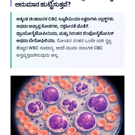
ಅನುಮಾನ ಹುಟ್ಟಿಸುತ್ತವೆ?
ಅತ್ಯಂತ ಚಿಂತಾಜನಕ CBC ಲ್ಯೂಕೇಮಿಯಾ ಲಕ್ಷಣಗಳು ಬ್ಲಾಸ್ಟ್‌ಗಳು
ಅಥವಾ ಅಪ್ರಾಪ್ತ ಕೋಶಗಳು, ರಕ್ತಹೀನತೆ ಜೊತೆಗೆ
ಥ್ರಾಂಬೋಸೈಟೋಪೀನಿಯಾ, ಮತ್ತು ನಿರಂತರ ಲಿಂಫೋಸೈಟೋಸಿಸ್
ಅಥವಾ ಬೇಸೋಫಿಲಿಯಾ.
ಸೋಂಕಿನ ನಂತರ ಒಂದೇ ಬಾರಿ ಸ್ವಲ್ಪ
ಹೆಚ್ಚಾದ WBC ಸಾಮಾನ್ಯ. ಆದರೆ ಮೂರು ಸಾಲುಗಳ CBC
ಅಸ್ತವ್ಯಸ್ತವಾಗಿರುವುದು ಅಲ್ಲ.