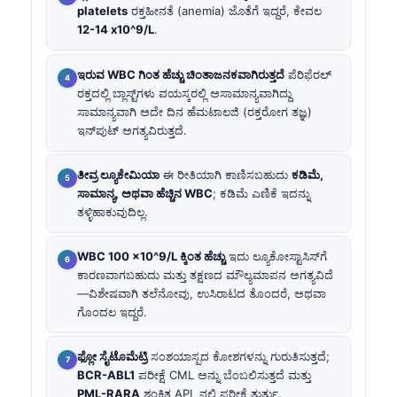
platelets
ರಕ್ತಹೀನತೆ (anemia) ಜೊತೆಗೆ ಇದ್ದರೆ, ಕೇವಲ
12-14 x10^9/L
.
ಇರುವ WBC ಗಿಂತ ಹೆಚ್ಚು ಚಿಂತಾಜನಕವಾಗಿರುತ್ತದೆ
ಪೆರಿಫೆರಲ್
ರಕ್ತದಲ್ಲಿ ಬ್ಲಾಸ್ಟ್‌ಗಳು ವಯಸ್ಕರಲ್ಲಿ ಅಸಾಮಾನ್ಯವಾಗಿದ್ದು
ಸಾಮಾನ್ಯವಾಗಿ ಅದೇ ದಿನ ಹೆಮಟಾಲಜಿ (ರಕ್ತರೋಗ ತಜ್ಞ)
ಇನ್‌ಪುಟ್ ಅಗತ್ಯವಿರುತ್ತದೆ.
ತೀವ್ರ ಲ್ಯೂಕೇಮಿಯಾ
ಈ ರೀತಿಯಾಗಿ ಕಾಣಿಸಬಹುದು
ಕಡಿಮೆ,
ಸಾಮಾನ್ಯ, ಅಥವಾ ಹೆಚ್ಚಿನ WBC
; ಕಡಿಮೆ ಎಣಿಕೆ ಇದನ್ನು
ತಳ್ಳಿಹಾಕುವುದಿಲ್ಲ.
WBC 100 x10^9/L ಕ್ಕಿಂತ ಹೆಚ್ಚು
ಇದು ಲ್ಯೂಕೋಸ್ಟಾಸಿಸ್‌ಗೆ
ಕಾರಣವಾಗಬಹುದು ಮತ್ತು ತಕ್ಷಣದ ಮೌಲ್ಯಮಾಪನ ಅಗತ್ಯವಿದೆ
—ವಿಶೇಷವಾಗಿ ತಲೆನೋವು, ಉಸಿರಾಟದ ತೊಂದರೆ, ಅಥವಾ
ಗೊಂದಲ ಇದ್ದರೆ.
ಫ್ಲೋ ಸೈಟೊಮೆಟ್ರಿ
ಸಂಶಯಾಸ್ಪದ ಕೋಶಗಳನ್ನು ಗುರುತಿಸುತ್ತದೆ;
BCR-ABL1
ಪರೀಕ್ಷೆ CML ಅನ್ನು ಬೆಂಬಲಿಸುತ್ತದೆ ಮತ್ತು
PML-RARA
ಶಂಕಿತ APL ನಲ್ಲಿ ಪರೀಕ್ಷೆ ತುರ್ತು.