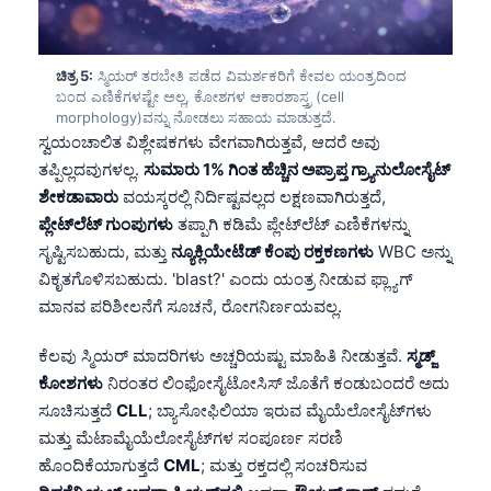
ಚಿತ್ರ 5:
ಸ್ಮಿಯರ್ ತರಬೇತಿ ಪಡೆದ ವಿಮರ್ಶಕರಿಗೆ ಕೇವಲ ಯಂತ್ರದಿಂದ
ಬಂದ ಎಣಿಕೆಗಳಷ್ಟೇ ಅಲ್ಲ, ಕೋಶಗಳ ಆಕಾರಶಾಸ್ತ್ರ (cell
morphology)ವನ್ನು ನೋಡಲು ಸಹಾಯ ಮಾಡುತ್ತದೆ.
ಸ್ವಯಂಚಾಲಿತ ವಿಶ್ಲೇಷಕಗಳು ವೇಗವಾಗಿರುತ್ತವೆ, ಆದರೆ ಅವು
ತಪ್ಪಿಲ್ಲದವುಗಳಲ್ಲ.
ಸುಮಾರು 1% ಗಿಂತ ಹೆಚ್ಚಿನ ಅಪ್ರಾಪ್ತ ಗ್ರ್ಯಾನುಲೋಸೈಟ್
ಶೇಕಡಾವಾರು
ವಯಸ್ಕರಲ್ಲಿ ನಿರ್ದಿಷ್ಟವಲ್ಲದ ಲಕ್ಷಣವಾಗಿರುತ್ತದೆ,
ಪ್ಲೇಟ್‌ಲೆಟ್ ಗುಂಪುಗಳು
ತಪ್ಪಾಗಿ ಕಡಿಮೆ ಪ್ಲೇಟ್‌ಲೆಟ್ ಎಣಿಕೆಗಳನ್ನು
ಸೃಷ್ಟಿಸಬಹುದು, ಮತ್ತು
ನ್ಯೂಕ್ಲಿಯೇಟೆಡ್ ಕೆಂಪು ರಕ್ತಕಣಗಳು
WBC ಅನ್ನು
ವಿಕೃತಗೊಳಿಸಬಹುದು. 'blast?' ಎಂದು ಯಂತ್ರ ನೀಡುವ ಫ್ಲ್ಯಾಗ್
ಮಾನವ ಪರಿಶೀಲನೆಗೆ ಸೂಚನೆ, ರೋಗನಿರ್ಣಯವಲ್ಲ.
ಕೆಲವು ಸ್ಮಿಯರ್ ಮಾದರಿಗಳು ಅಚ್ಚರಿಯಷ್ಟು ಮಾಹಿತಿ ನೀಡುತ್ತವೆ.
ಸ್ಮಡ್ಜ್
ಕೋಶಗಳು
ನಿರಂತರ ಲಿಂಫೋಸೈಟೋಸಿಸ್ ಜೊತೆಗೆ ಕಂಡುಬಂದರೆ ಅದು
ಸೂಚಿಸುತ್ತದೆ
CLL
; ಬ್ಯಾಸೋಫಿಲಿಯಾ ಇರುವ ಮೈಯೆಲೋಸೈಟ್‌ಗಳು
ಮತ್ತು ಮೆಟಾಮೈಯೆಲೋಸೈಟ್‌ಗಳ ಸಂಪೂರ್ಣ ಸರಣಿ
ಹೊಂದಿಕೆಯಾಗುತ್ತದೆ
CML
; ಮತ್ತು ರಕ್ತದಲ್ಲಿ ಸಂಚರಿಸುವ