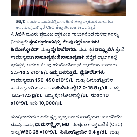
ಚಿತ್ರ 1:
ಒಂದೇ ಸಮಯದಲ್ಲಿ ಒಂದಕ್ಕಿಂತ ಹೆಚ್ಚು ರಕ್ತಕೋಶ ಸಾಲುಗಳು
ಅಸಾಮಾನ್ಯವಾಗಿದ್ದರೆ CBC ಹೆಚ್ಚು ಚಿಂತಾಜನಕವಾಗುತ್ತದೆ.
A
ಸಿಬಿಸಿ
ಮೂರು ಪ್ರಮುಖ ರಕ್ತಕೋಶ ಸಾಲುಗಳಿಂದ ಸುಳಿವುಗಳನ್ನು
ನೀಡುತ್ತದೆ:
ಶ್ವೇತ ರಕ್ತಕಣಗಳನ್ನು
,
ಕೆಂಪು ರಕ್ತಕೋಶಗಳು/
ಹಿಮೋಗ್ಲೋಬಿನ್
, ಮತ್ತು
ಪ್ಲೇಟ್‌ಲೆಟ್‌ಗಳು
. ವಯಸ್ಕರ
ಡಬ್ಲ್ಯೂಬಿಸಿ
ಶ್ರೇಣಿ
ಸಾಮಾನ್ಯವಾಗಿ
ಸಾಮಾನ್ಯ ಶ್ರೇಣಿ ಸಾಮಾನ್ಯವಾಗಿ
ಹೆಚ್ಚಿನ ಲ್ಯಾಬ್‌ಗಳಲ್ಲಿ
ಇರುತ್ತದೆ, ಆದರೂ ಕೆಲವು ಯುರೋಪಿಯನ್ ಲ್ಯಾಬ್‌ಗಳು ಸುಮಾರು
3.5-10.5 x10^9/L ಅನ್ನು ಬಳಸುತ್ತವೆ.
.
ಪ್ಲೇಟ್‌ಲೆಟ್‌ಗಳು
ಸಾಮಾನ್ಯವಾಗಿ
150-450 x10^9/L
, ಮತ್ತು ಹಿಮೋಗ್ಲೋಬಿನ್
ಸಾಮಾನ್ಯವಾಗಿ ಸುಮಾರು
ಮಹಿಳೆಯರಲ್ಲಿ 12.0-15.5 g/dL
ಮತ್ತು
13.5-17.5 g/dL
. ನಿಮ್ಮ ಪೋರ್ಟಲ್‌ನಲ್ಲಿ
/µL
, ನಂತರ
10
x10^9/L
ಇದು
10,000/µL
.
ಮುಖ್ಯವಾದುದು ಒಂದೇ ಸ್ವಲ್ಪ ವ್ಯತ್ಯಾಸವಾದ ಸಂಖ್ಯೆಯಲ್ಲ; ಮಾದರಿಯೇ
ಮುಖ್ಯ. ನಾನು,
ಥಾಮಸ್ ಕ್ಲೈನ್, MD
,
ಸಂಪೂರ್ಣ ರಕ್ತ ಎಣಿಕೆ (CBC)
ಅನ್ನು
WBC 28 x10^9/L
,
ಹಿಮೋಗ್ಲೋಬಿನ್ 9.4 g/dL
, ಮತ್ತು