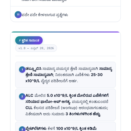
ಪದೇ ಪದೇ ಕೇಳಲಾಗುವ ಪ್ರಶ್ನೆಗಳು
⚡ ತ್ವರಿತ ಸಾರಾಂಶ
v1.0 —
ಏಪ್ರಿಲ್ 20, 2026
ಡಬ್ಲ್ಯೂಬಿಸಿ
ಸಾಮಾನ್ಯ ವಯಸ್ಕರ ಶ್ರೇಣಿ ಸಾಮಾನ್ಯವಾಗಿ
ಸಾಮಾನ್ಯ
ಶ್ರೇಣಿ ಸಾಮಾನ್ಯವಾಗಿ
; ನಿರಂತರವಾಗಿ ಎಣಿಕೆಗಳು
25-30
x10^9/L
ವೈದ್ಯರ ಪರಿಶೀಲನೆಗೆ ಅರ್ಹ.
ALC
ಮೇಲಿನ
5.0 x10^9/L ಕ್ಕಿಂತ ಮೇಲಿರುವ ಎಣಿಕೆಗಳಿಗೆ
ಸರಿಯಾದ ಫಾಲೋ-ಅಪ್ ಅಗತ್ಯ.
ವಯಸ್ಕರಲ್ಲಿ ಕಂಡುಬಂದರೆ
CLL
ಕೆಲಸದ ಪರಿಶೀಲನೆ (workup) ಆರಂಭವಾಗಬಹುದು;
ವಿಶೇಷವಾಗಿ ಅದು ಸುಮಾರು
3 ತಿಂಗಳುಗಳಿಗಿಂತ ಹೆಚ್ಚು
.
ಪ್ಲೇಟ್‌ಲೆಟ್‌ಗಳು
ಕೆಳಗೆ
100 x10^9/L ಕ್ಕಿಂತ ಕಡಿಮೆ