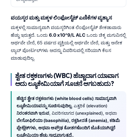
ವಯಸ್ಕರ ಮತ್ತು ಮಕ್ಕಳ ಲಿಂಫೋಸೈಟ್ ಎಣಿಕೆಗಳ ವ್ಯತ್ಯಾಸ
ಮಕ್ಕಳಲ್ಲಿ ಸಾಮಾನ್ಯವಾಗಿ ವಯಸ್ಕರಿಗಿಂತ ಲಿಂಫೋಸೈಟ್ ಶೇಕಡಾವಾರು
ಹೆಚ್ಚು ಇರುತ್ತದೆ. ಒಂದು
6.0 x10^9/L ALC
ಒಂದು ಚಿಕ್ಕ ಮಗುವಿನಲ್ಲಿ
ಅರ್ಥವೇ ಬೇರೆ, 65 ವರ್ಷದ ವ್ಯಕ್ತಿಯಲ್ಲಿ ಅರ್ಥವೇ ಬೇರೆ, ಮತ್ತು ಅನೇಕ
ಲ್ಯಾಬ್ ಪೋರ್ಟಲ್‌ಗಳು ಅದನ್ನು ವಿವರಿಸುವಲ್ಲಿ ಸರಿಯಾಗಿ ಕೆಲಸ
ಮಾಡುವುದಿಲ್ಲ.
ಶ್ವೇತ ರಕ್ತಕಣಗಳು (WBC) ಹೆಚ್ಚಾದಾಗ ಯಾವಾಗ
ಅದು ಲ್ಯೂಕೇಮಿಯಾಗೆ ಸೂಚನೆ ಆಗಬಹುದು?
ಹೆಚ್ಚಿನ ಶ್ವೇತ ರಕ್ತಕಣಗಳು (white blood cells) ಸಾಮಾನ್ಯವಾಗಿ
ಲ್ಯೂಕೇಮಿಯಾವನ್ನು ಸೂಚಿಸುವುದಿಲ್ಲ.
ಎತ್ತರಿಕೆ (elevation)
ನಿರಂತರವಾಗಿ ಇರುವ
, ವಿವರಿಸಲಾಗದ (unexplained), ಅಥವಾ
ಬೇಸೋಫಿಲಿಯಾ (basophilia), ರಕ್ತಹೀನತೆ (anemia), ಕಡಿಮೆ
ಪ್ಲೇಟ್ಲೆಟ್‌ಗಳು, ಅಥವಾ ಅಪ್ರೌಢ ಕೋಶಗಳೊಂದಿಗೆ ಜೊತೆಯಾಗಿದ್ದರೆ
ಲ್ಯೂಕೇಮಿಯಾ ಹೆಚ್ಚು ಸಾಧ್ಯವಾಗುತ್ತದೆ.
.