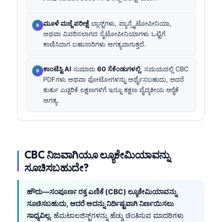
ಮೂಳೆ ಮಜ್ಜೆ ಪರೀಕ್ಷೆ
ಬ್ಲಾಸ್ಟ್‌ಗಳು, ಪ್ಯಾನ್ಸೈಟೋಪೀನಿಯಾ,
ಅಥವಾ ವಿವರಿಸಲಾಗದ ಸೈಟೋಪೀನಿಯಾಗಳು ಒಟ್ಟಿಗೆ
ಕಾಣಿಸಿದಾಗ ಬಹುಸಾರಿಗಳು ಅಗತ್ಯವಾಗುತ್ತದೆ.
ಕಾಂಟೆಸ್ಟಿ AI
ಸುಮಾರು
60 ಸೆಕೆಂಡುಗಳಲ್ಲಿ
, ಸಮಯದಲ್ಲಿ CBC
PDFಗಳು ಅಥವಾ ಫೋಟೋಗಳನ್ನು ಅರ್ಥೈಸಬಹುದು, ಆದರೆ
ತುರ್ತು ಎಚ್ಚರಿಕೆ ಲಕ್ಷಣಗಳಿಗೆ ಇನ್ನೂ ತಕ್ಷಣ ವೈದ್ಯಕೀಯ ಆರೈಕೆ
ಅಗತ್ಯ.
CBC ನಿಜವಾಗಿಯೂ ಲ್ಯೂಕೇಮಿಯಾವನ್ನು
ಸೂಚಿಸಬಹುದೇ?
ಹೌದು—ಸಂಪೂರ್ಣ ರಕ್ತ ಎಣಿಕೆ (CBC) ಲ್ಯೂಕೇಮಿಯಾವನ್ನು
ಸೂಚಿಸಬಹುದು, ಆದರೆ ಅದನ್ನು ನಿರ್ದಿಷ್ಟವಾಗಿ ನಿರ್ಣಯಿಸಲು
ಸಾಧ್ಯವಿಲ್ಲ.
ಹೆಮಟಾಲಜಿಸ್ಟ್‌ಗಳನ್ನು ಹೆಚ್ಚು ಚಿಂತಿಸುವ ಮಾದರಿಗಳು