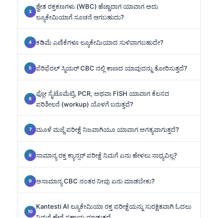
ಶ್ವೇತ ರಕ್ತಕಣಗಳು (WBC) ಹೆಚ್ಚಾದಾಗ ಯಾವಾಗ ಅದು
ಲ್ಯೂಕೇಮಿಯಾಗೆ ಸೂಚನೆ ಆಗಬಹುದು?
ಕಡಿಮೆ ಎಣಿಕೆಗಳೂ ಲ್ಯೂಕೇಮಿಯಾದ ಸುಳಿವಾಗಬಹುದೇ?
ಪೆರಿಫೆರಲ್ ಸ್ಮಿಯರ್ CBC ನಲ್ಲಿ ಕಾಣದ ಯಾವುದನ್ನು ತೋರಿಸುತ್ತದೆ?
ಫ್ಲೋ ಸೈಟೊಮೆಟ್ರಿ, PCR, ಅಥವಾ FISH ಯಾವಾಗ ಕೆಲಸದ
ಪರಿಶೀಲನೆ (workup) ಯೊಳಗೆ ಬರುತ್ತವೆ?
ಮೂಳೆ ಮಜ್ಜೆ ಪರೀಕ್ಷೆ ನಿಜವಾಗಿಯೂ ಯಾವಾಗ ಅಗತ್ಯವಾಗುತ್ತದೆ?
ಸಾಮಾನ್ಯ ರಕ್ತ ಕ್ಯಾನ್ಸರ್ ಪರೀಕ್ಷೆ ನಿಮಗೆ ಏನು ಹೇಳಲು ಸಾಧ್ಯವಿಲ್ಲ?
ಅಸಾಮಾನ್ಯ CBC ನಂತರ ನೀವು ಏನು ಮಾಡಬೇಕು?
Kantesti AI ಲ್ಯೂಕೇಮಿಯಾ ರಕ್ತ ಪರೀಕ್ಷೆಯನ್ನು ಸುರಕ್ಷಿತವಾಗಿ ಓದಲು
ನಿಮಗೆ ಹೇಗೆ ಸಹಾಯ ಮಾಡುತ್ತದೆ