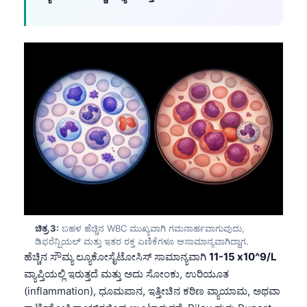
ಚಿತ್ರ 3:
ಬಹಳ ಹೆಚ್ಚಿನ WBC ಮುಖ್ಯವಾಗಿ ಗಮನಾರ್ಹವಾಗುವುದು,
ಡಿಫರೆನ್ಷಿಯಲ್ ಮತ್ತು ಇತರ ರಕ್ತ ಎಣಿಕೆಗಳೂ ಅಸಾಮಾನ್ಯವಾಗಿದ್ದಾಗ.
ಹೆಚ್ಚಿನ ಸೌಮ್ಯ ಲ್ಯೂಕೋಸೈಟೋಸಿಸ್ ಸಾಮಾನ್ಯವಾಗಿ
11-15 x10^9/L
ವ್ಯಾಪ್ತಿಯಲ್ಲಿ ಇರುತ್ತದೆ ಮತ್ತು ಅದು ಸೋಂಕು, ಉರಿಯೂತ
(inflammation), ಧೂಮಪಾನ, ಇತ್ತೀಚಿನ ಕಠಿಣ ವ್ಯಾಯಾಮ, ಅಥವಾ