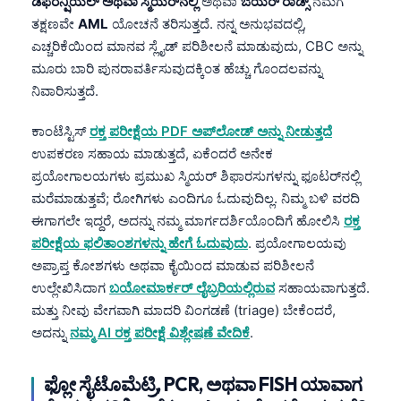
ಡಿಫರೆನ್ಷಿಯಲ್ ಅಥವಾ ಸ್ಮಿಯರ್‌ನಲ್ಲಿ
ಅಥವಾ
ಔಯರ್ ರಾಡ್ಸ್
ನಮಗೆ
ತಕ್ಷಣವೇ
AML
ಯೋಚನೆ ತರಿಸುತ್ತದೆ. ನನ್ನ ಅನುಭವದಲ್ಲಿ,
ಎಚ್ಚರಿಕೆಯಿಂದ ಮಾನವ ಸ್ಲೈಡ್ ಪರಿಶೀಲನೆ ಮಾಡುವುದು, CBC ಅನ್ನು
ಮೂರು ಬಾರಿ ಪುನರಾವರ್ತಿಸುವುದಕ್ಕಿಂತ ಹೆಚ್ಚು ಗೊಂದಲವನ್ನು
ನಿವಾರಿಸುತ್ತದೆ.
ಕಾಂಟೆಸ್ಟಿಸ್
ರಕ್ತ ಪರೀಕ್ಷೆಯ PDF ಅಪ್‌ಲೋಡ್ ಅನ್ನು ನೀಡುತ್ತದೆ
ಉಪಕರಣ ಸಹಾಯ ಮಾಡುತ್ತದೆ, ಏಕೆಂದರೆ ಅನೇಕ
ಪ್ರಯೋಗಾಲಯಗಳು ಪ್ರಮುಖ ಸ್ಮಿಯರ್ ಶಿಫಾರಸುಗಳನ್ನು ಫೂಟರ್‌ನಲ್ಲಿ
ಮರೆಮಾಡುತ್ತವೆ; ರೋಗಿಗಳು ಎಂದಿಗೂ ಓದುವುದಿಲ್ಲ. ನಿಮ್ಮ ಬಳಿ ವರದಿ
ಈಗಾಗಲೇ ಇದ್ದರೆ, ಅದನ್ನು ನಮ್ಮ ಮಾರ್ಗದರ್ಶಿಯೊಂದಿಗೆ ಹೋಲಿಸಿ
ರಕ್ತ
ಪರೀಕ್ಷೆಯ ಫಲಿತಾಂಶಗಳನ್ನು ಹೇಗೆ ಓದುವುದು
. ಪ್ರಯೋಗಾಲಯವು
ಅಪ್ರಾಪ್ತ ಕೋಶಗಳು ಅಥವಾ ಕೈಯಿಂದ ಮಾಡುವ ಪರಿಶೀಲನೆ
ಉಲ್ಲೇಖಿಸಿದಾಗ
ಬಯೋಮಾರ್ಕರ್ ಲೈಬ್ರರಿಯಲ್ಲಿರುವ
ಸಹಾಯವಾಗುತ್ತದೆ.
ಮತ್ತು ನೀವು ವೇಗವಾಗಿ ಮಾದರಿ ವಿಂಗಡಣೆ (triage) ಬೇಕೆಂದರೆ,
ಅದನ್ನು
ನಮ್ಮ AI ರಕ್ತ ಪರೀಕ್ಷೆ ವಿಶ್ಲೇಷಣೆ ವೇದಿಕೆ
.
Norsk bokmål
ಫ್ಲೋ ಸೈಟೊಮೆಟ್ರಿ, PCR, ಅಥವಾ FISH ಯಾವಾಗ
Ślōnskŏ gŏdka