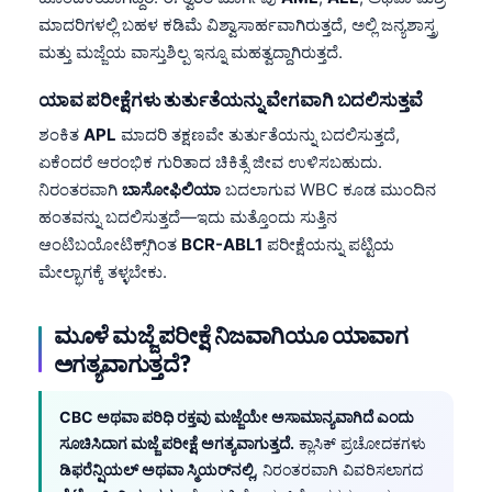
ಮಾದರಿಗಳಲ್ಲಿ ಬಹಳ ಕಡಿಮೆ ವಿಶ್ವಾಸಾರ್ಹವಾಗಿರುತ್ತದೆ, ಅಲ್ಲಿ ಜನ್ಯಶಾಸ್ತ್ರ
తెలుగు
ಮತ್ತು ಮಜ್ಜೆಯ ವಾಸ್ತುಶಿಲ್ಪ ಇನ್ನೂ ಮಹತ್ವದ್ದಾಗಿರುತ್ತದೆ.
मराठी
ಯಾವ ಪರೀಕ್ಷೆಗಳು ತುರ್ತುತೆಯನ್ನು ವೇಗವಾಗಿ ಬದಲಿಸುತ್ತವೆ
اردو
ಶಂಕಿತ
APL
ಮಾದರಿ ತಕ್ಷಣವೇ ತುರ್ತುತೆಯನ್ನು ಬದಲಿಸುತ್ತದೆ,
বাংলা
ಏಕೆಂದರೆ ಆರಂಭಿಕ ಗುರಿತಾದ ಚಿಕಿತ್ಸೆ ಜೀವ ಉಳಿಸಬಹುದು.
Shqip
ನಿರಂತರವಾಗಿ
ಬಾಸೋಫಿಲಿಯಾ
ಬದಲಾಗುವ WBC ಕೂಡ ಮುಂದಿನ
Magyar
ಹಂತವನ್ನು ಬದಲಿಸುತ್ತದೆ—ಇದು ಮತ್ತೊಂದು ಸುತ್ತಿನ
ಆಂಟಿಬಯೋಟಿಕ್ಸ್‌ಗಿಂತ
BCR-ABL1
ಪರೀಕ್ಷೆಯನ್ನು ಪಟ್ಟಿಯ
Slovenščina
ಮೇಲ್ಭಾಗಕ್ಕೆ ತಳ್ಳಬೇಕು.
한국어
Polski
ಮೂಳೆ ಮಜ್ಜೆ ಪರೀಕ್ಷೆ ನಿಜವಾಗಿಯೂ ಯಾವಾಗ
Lietuvių kalba
ಅಗತ್ಯವಾಗುತ್ತದೆ?
Русский
CBC ಅಥವಾ ಪರಿಧಿ ರಕ್ತವು ಮಜ್ಜೆಯೇ ಅಸಾಮಾನ್ಯವಾಗಿದೆ ಎಂದು
ქართული
ಸೂಚಿಸಿದಾಗ ಮಜ್ಜೆ ಪರೀಕ್ಷೆ ಅಗತ್ಯವಾಗುತ್ತದೆ.
ಕ್ಲಾಸಿಕ್ ಪ್ರಚೋದಕಗಳು
Čeština
ಡಿಫರೆನ್ಷಿಯಲ್ ಅಥವಾ ಸ್ಮಿಯರ್‌ನಲ್ಲಿ
, ನಿರಂತರವಾಗಿ ವಿವರಿಸಲಾಗದ