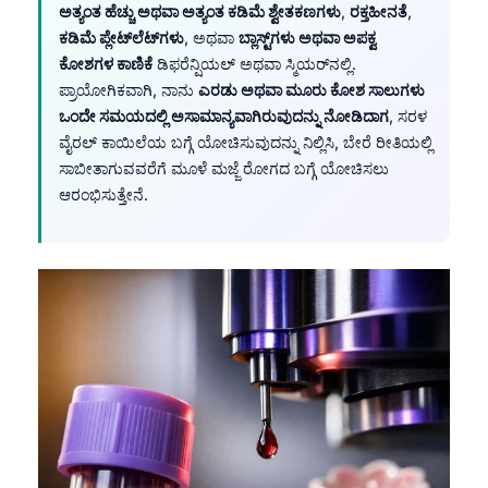
ಅತ್ಯಂತ ಹೆಚ್ಚು ಅಥವಾ ಅತ್ಯಂತ ಕಡಿಮೆ ಶ್ವೇತಕಣಗಳು
,
ರಕ್ತಹೀನತೆ
,
ಕಡಿಮೆ ಪ್ಲೇಟ್‌ಲೆಟ್‌ಗಳು
, ಅಥವಾ
ಬ್ಲಾಸ್ಟ್‌ಗಳು ಅಥವಾ ಅಪಕ್ವ
ಕೋಶಗಳ ಕಾಣಿಕೆ
ಡಿಫರೆನ್ಷಿಯಲ್ ಅಥವಾ ಸ್ಮಿಯರ್‌ನಲ್ಲಿ.
ಪ್ರಾಯೋಗಿಕವಾಗಿ, ನಾನು
ಎರಡು ಅಥವಾ ಮೂರು ಕೋಶ ಸಾಲುಗಳು
ಒಂದೇ ಸಮಯದಲ್ಲಿ ಅಸಾಮಾನ್ಯವಾಗಿರುವುದನ್ನು ನೋಡಿದಾಗ
, ಸರಳ
ವೈರಲ್ ಕಾಯಿಲೆಯ ಬಗ್ಗೆ ಯೋಚಿಸುವುದನ್ನು ನಿಲ್ಲಿಸಿ, ಬೇರೆ ರೀತಿಯಲ್ಲಿ
ಸಾಬೀತಾಗುವವರೆಗೆ ಮೂಳೆ ಮಜ್ಜೆ ರೋಗದ ಬಗ್ಗೆ ಯೋಚಿಸಲು
ಆರಂಭಿಸುತ್ತೇನೆ.