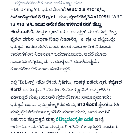
ರಕ್ತಗಣನೆಗಳೊಂದಿಗೆ ಕೂಡ ಕಾಣಿಸಿಕೊಳ್ಳಬಹುದು.
HDL 67 mg/dL ಇರುವ ರೋಗಿಗೆ
WBC 2.8 x10^9/L
,
ಹಿಮೋಗ್ಲೋಬಿನ್ 8.9 g/dL
, ಮತ್ತು
ಪ್ಲೇಟ್‌ಲೆಟ್ಸ್ 34 x10^9/L
WBC
13 x10^9/L ಇರುವ ಅನೇಕ ರೋಗಿಗಳಿಗಿಂತ ನನಗೆ ಹೆಚ್ಚು
ಚಿಂತೆಯಾಗಿದೆ.
. ತೀವ್ರ ಲ್ಯೂಕೇಮಿಯಾ, ಅಪ್ಲಾಸ್ಟಿಕ್ ಮೂಳೆಮಜ್ಜೆ, ತೀವ್ರ
ವೈರಲ್ ದಮನ, ಅಥವಾ ಔಷಧ ವಿಷಕಾರಿತ್ವ—allವೂ ಆ ಪಟ್ಟಿಯಲ್ಲೇ
ಇರುತ್ತವೆ. ಕಾರಣ ಸರಳ: ಒಂದು ಕೋಶ ಸಾಲು ಅನೇಕ ನಿರಪಾಯ
ಕಾರಣಗಳಿಂದ ನಿಧಾನವಾಗಿ ಬದಲಾಗಬಹುದು, ಆದರೆ ಮೂರು
ಸಾಲುಗಳು ಕುಗ್ಗಿರುವುದು ಸಾಮಾನ್ಯವಾಗಿ ಮೂಳೆಮಜ್ಜೆಯೇ
ತೊಂದರೆಯಲ್ಲಿದೆ ಎಂದು ಸೂಚಿಸುತ್ತದೆ.
ಇಲ್ಲಿ “ಮಿಮಿಕ್ಸ್” (ಹೋಲಿಕೆಯ ಸ್ಥಿತಿಗಳು) ಮಹತ್ವ ಪಡೆಯುತ್ತವೆ.
ಕಬ್ಬಿಣದ
ಕೊರತೆ
ಸಾಮಾನ್ಯವಾಗಿ ಮೊದಲು ಹಿಮೋಗ್ಲೋಬಿನ್ ಅನ್ನು ಕಡಿಮೆ
ಮಾಡುತ್ತದೆ ಮತ್ತು ಬಹುಸಾರಿ ಪ್ಲೇಟ್‌ಲೆಟ್‌ಗಳು ಸಾಮಾನ್ಯವಾಗಿಯೇ
ಇರುತ್ತವೆ ಅಥವಾ ಇನ್ನೂ ಹೆಚ್ಚಾಗಿರಬಹುದು;
B12 ಕೊರತೆ
ಶ್ವೇತಕಣಗಳು
ಮತ್ತು ಪ್ಲೇಟ್‌ಲೆಟ್‌ಗಳನ್ನೂ ಕಡಿಮೆ ಮಾಡಬಹುದು, ಆದರೆ
ಎಂಸಿವಿ
ಬಹುಸಾರಿ ಹೆಚ್ಚಿರುತ್ತದೆ ಮತ್ತು
ರೆಟಿಕ್ಯುಲೋಸೈಟ್ ಎಣಿಕೆ
ಚಿಕಿತ್ಸೆ
ಆರಂಭವಾಗುವವರೆಗೆ ಸಾಮಾನ್ಯವಾಗಿ ಕಡಿಮೆಯೇ ಇರುತ್ತದೆ.
ಸುಮಾರು