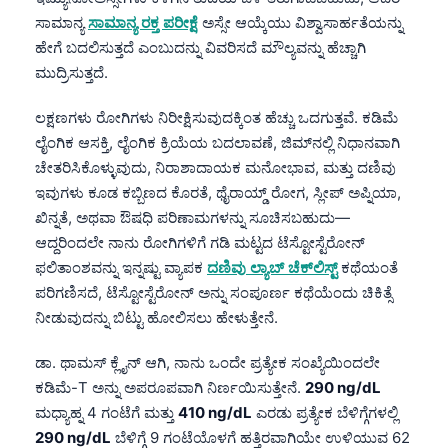
ಸಾಮಾನ್ಯ
ಸಾಮಾನ್ಯ ರಕ್ತ ಪರೀಕ್ಷೆ
ಅಸ್ಸೇ ಆಯ್ಕೆಯು ವಿಶ್ವಾಸಾರ್ಹತೆಯನ್ನು
ಹೇಗೆ ಬದಲಿಸುತ್ತದೆ ಎಂಬುದನ್ನು ವಿವರಿಸದೆ ಮೌಲ್ಯವನ್ನು ಹೆಚ್ಚಾಗಿ
ಮುದ್ರಿಸುತ್ತದೆ.
ಲಕ್ಷಣಗಳು ರೋಗಿಗಳು ನಿರೀಕ್ಷಿಸುವುದಕ್ಕಿಂತ ಹೆಚ್ಚು ಒದಗುತ್ತವೆ. ಕಡಿಮೆ
ಲೈಂಗಿಕ ಆಸಕ್ತಿ, ಲೈಂಗಿಕ ಕ್ರಿಯೆಯ ಬದಲಾವಣೆ, ಜಿಮ್‌ನಲ್ಲಿ ನಿಧಾನವಾಗಿ
ಚೇತರಿಸಿಕೊಳ್ಳುವುದು, ನಿರಾಶಾದಾಯಕ ಮನೋಭಾವ, ಮತ್ತು ದಣಿವು
ಇವುಗಳು ಕೂಡ ಕಬ್ಬಿಣದ ಕೊರತೆ, ಥೈರಾಯ್ಡ್ ರೋಗ, ಸ್ಲೀಪ್ ಅಪ್ನಿಯಾ,
ಖಿನ್ನತೆ, ಅಥವಾ ಔಷಧಿ ಪರಿಣಾಮಗಳನ್ನು ಸೂಚಿಸಬಹುದು—
ಆದ್ದರಿಂದಲೇ ನಾನು ರೋಗಿಗಳಿಗೆ ಗಡಿ ಮಟ್ಟದ ಟೆಸ್ಟೋಸ್ಟೆರೋನ್
ಫಲಿತಾಂಶವನ್ನು ಇನ್ನಷ್ಟು ವ್ಯಾಪಕ
ದಣಿವು ಲ್ಯಾಬ್ ಚೆಕ್‌ಲಿಸ್ಟ್
ಕಥೆಯಂತೆ
ಪರಿಗಣಿಸದೆ, ಟೆಸ್ಟೋಸ್ಟೆರೋನ್ ಅನ್ನು ಸಂಪೂರ್ಣ ಕಥೆಯೆಂದು ಚಿಕಿತ್ಸೆ
ನೀಡುವುದನ್ನು ಬಿಟ್ಟು ಹೋಲಿಸಲು ಹೇಳುತ್ತೇನೆ.
ಡಾ. ಥಾಮಸ್ ಕ್ಲೈನ್ ಆಗಿ, ನಾನು ಒಂದೇ ಪ್ರತ್ಯೇಕ ಸಂಖ್ಯೆಯಿಂದಲೇ
ಕಡಿಮೆ-T ಅನ್ನು ಅಪರೂಪವಾಗಿ ನಿರ್ಣಯಿಸುತ್ತೇನೆ.
290 ng/dL
ಮಧ್ಯಾಹ್ನ 4 ಗಂಟೆಗೆ ಮತ್ತು
410 ng/dL
ಎರಡು ಪ್ರತ್ಯೇಕ ಬೆಳಿಗ್ಗೆಗಳಲ್ಲಿ
290 ng/dL
ಬೆಳಿಗ್ಗೆ 9 ಗಂಟೆಯೊಳಗೆ ಹತ್ತಿರವಾಗಿಯೇ ಉಳಿಯುವ 62