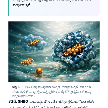
ಸಂಭವಿಸುತ್ತವೆ.
ಚಿತ್ರ 5:
SHBG ಅನ್ನು ಮುಖ್ಯವಾಗಿ ಯಕೃತ್ ಉತ್ಪಾದಿಸುತ್ತದೆ, ಆದ್ದರಿಂದ
ಮೆಟಾಬಾಲಿಕ್ ಮತ್ತು ಥೈರಾಯ್ಡ್ ಸ್ಥಿತಿಗಳು ಒಟ್ಟು ಟೆಸ್ಟೋಸ್ಟೆರೋನ್‌ ಅನ್ನು
ವಕ್ರಗೊಳಿಸಬಹುದು.
ಕಡಿಮೆ SHBG
ಸಾಮಾನ್ಯವಾಗಿ ಉಚಿತ ಟೆಸ್ಟೋಸ್ಟೆರೋನ್‌ಗಿಂತ ಹೆಚ್ಚು
ಪ್ರಮಾಣದಲ್ಲಿ ಒಟ್ಟು ಟೆಸ್ಟೋಸ್ಟೆರೋನ್‌ ಅನ್ನು ಕಡಿಮೆ ಮಾಡುತ್ತದೆ.