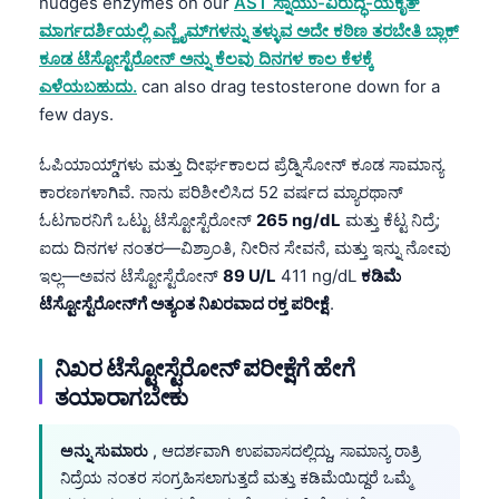
nudges enzymes on our
AST ಸ್ನಾಯು-ವಿರುದ್ಧ-ಯಕೃತ್
日本語
ಮಾರ್ಗದರ್ಶಿಯಲ್ಲಿ ಎನ್ಜೈಮ್‌ಗಳನ್ನು ತಳ್ಳುವ ಅದೇ ಕಠಿಣ ತರಬೇತಿ ಬ್ಲಾಕ್
Eesti
ಕೂಡ ಟೆಸ್ಟೋಸ್ಟೆರೋನ್ ಅನ್ನು ಕೆಲವು ದಿನಗಳ ಕಾಲ ಕೆಳಕ್ಕೆ
Azərbaycan dili
ಎಳೆಯಬಹುದು.
can also drag testosterone down for a
few days.
Bosanski
Svenska
ಓಪಿಯಾಯ್ಡ್‌ಗಳು ಮತ್ತು ದೀರ್ಘಕಾಲದ ಪ್ರೆಡ್ನಿಸೋನ್ ಕೂಡ ಸಾಮಾನ್ಯ
ಕಾರಣಗಳಾಗಿವೆ. ನಾನು ಪರಿಶೀಲಿಸಿದ 52 ವರ್ಷದ ಮ್ಯಾರಥಾನ್
Српски језик
ಓಟಗಾರನಿಗೆ ಒಟ್ಟು ಟೆಸ್ಟೋಸ್ಟೆರೋನ್
265 ng/dL
ಮತ್ತು ಕೆಟ್ಟ ನಿದ್ರೆ;
Íslenska
ಐದು ದಿನಗಳ ನಂತರ—ವಿಶ್ರಾಂತಿ, ನೀರಿನ ಸೇವನೆ, ಮತ್ತು ಇನ್ನು ನೋವು
Հայերեն
ಇಲ್ಲ—ಅವನ ಟೆಸ್ಟೋಸ್ಟೆರೋನ್
89 U/L
411 ng/dL
ಕಡಿಮೆ
ಟೆಸ್ಟೋಸ್ಟೆರೋನ್‌ಗೆ ಅತ್ಯಂತ ನಿಖರವಾದ ರಕ್ತ ಪರೀಕ್ಷೆ
.
Bahasa Indonesia
हिन्दी
ನಿಖರ ಟೆಸ್ಟೋಸ್ಟೆರೋನ್ ಪರೀಕ್ಷೆಗೆ ಹೇಗೆ
Nederlands
ತಯಾರಾಗಬೇಕು
Dansk
ಅನ್ನು ಸುಮಾರು
, ಆದರ್ಶವಾಗಿ ಉಪವಾಸದಲ್ಲಿದ್ದು, ಸಾಮಾನ್ಯ ರಾತ್ರಿ
Български
ನಿದ್ರೆಯ ನಂತರ ಸಂಗ್ರಹಿಸಲಾಗುತ್ತದೆ ಮತ್ತು ಕಡಿಮೆಯಿದ್ದರೆ ಒಮ್ಮೆ
فارسی