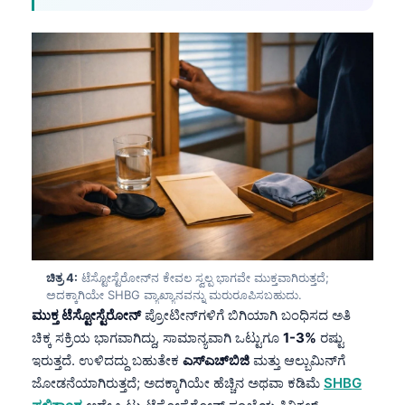
ಚಿತ್ರ 4:
ಟೆಸ್ಟೋಸ್ಟೆರೋನ್‌ನ ಕೇವಲ ಸ್ವಲ್ಪ ಭಾಗವೇ ಮುಕ್ತವಾಗಿರುತ್ತದೆ;
ಅದಕ್ಕಾಗಿಯೇ SHBG ವ್ಯಾಖ್ಯಾನವನ್ನು ಮರುರೂಪಿಸಬಹುದು.
ಮುಕ್ತ ಟೆಸ್ಟೋಸ್ಟೆರೋನ್
ಪ್ರೋಟೀನ್‌ಗಳಿಗೆ ಬಿಗಿಯಾಗಿ ಬಂಧಿಸದ ಅತಿ
ಚಿಕ್ಕ ಸಕ್ರಿಯ ಭಾಗವಾಗಿದ್ದು, ಸಾಮಾನ್ಯವಾಗಿ ಒಟ್ಟುಗೂ
1-3%
ರಷ್ಟು
ಇರುತ್ತದೆ. ಉಳಿದದ್ದು ಬಹುತೇಕ
ಎಸ್‌ಎಚ್‌ಬಿಜಿ
ಮತ್ತು ಆಲ್ಬುಮಿನ್‌ಗೆ
ಜೋಡನೆಯಾಗಿರುತ್ತದೆ; ಅದಕ್ಕಾಗಿಯೇ ಹೆಚ್ಚಿನ ಅಥವಾ ಕಡಿಮೆ
SHBG