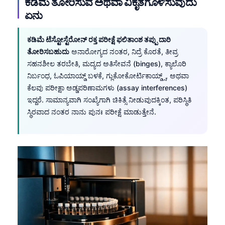
ಕಡಿಮೆ ತೋರಿಸುವ ಅಥವಾ ವಿಕೃತಗೊಳಿಸುವುದು
Català
ಏನು
O‘zbekcha
ಕಡಿಮೆ ಟೆಸ್ಟೋಸ್ಟೆರೋನ್ ರಕ್ತ ಪರೀಕ್ಷೆ ಫಲಿತಾಂಶ ತಪ್ಪು ದಾರಿ
Українська
ತೋರಿಸಬಹುದು
ಅನಾರೋಗ್ಯದ ನಂತರ, ನಿದ್ರೆ ಕೊರತೆ, ತೀವ್ರ
አማርኛ
ಸಹನಶೀಲ ತರಬೇತಿ, ಮದ್ಯದ ಅತಿಸೇವನೆ (binges), ಕ್ಯಾಲೊರಿ
Kiswahili
ನಿರ್ಬಂಧ, ಓಪಿಯಾಯ್ಡ್ ಬಳಕೆ, ಗ್ಲುಕೋಕೋರ್ಟಿಕಾಯ್ಡ್ಸ್, ಅಥವಾ
ಕೆಲವು ಪರೀಕ್ಷಾ ಅಡ್ಡಪರಿಣಾಮಗಳು (assay interferences)
ភាសាខ្មែរ
ಇದ್ದರೆ. ಸಾಮಾನ್ಯವಾಗಿ ಸಂಖ್ಯೆಗಾಗಿ ಚಿಕಿತ್ಸೆ ನೀಡುವುದಕ್ಕಿಂತ, ಪರಿಸ್ಥಿತಿ
ဗမာစာ
ಸ್ಥಿರವಾದ ನಂತರ ನಾನು ಪುನಃ ಪರೀಕ್ಷೆ ಮಾಡುತ್ತೇನೆ.
ไทย
Tagalog
Tiếng Việt
Bahasa Melayu
മലയാളം
ગુજરાતી
தமிழ்