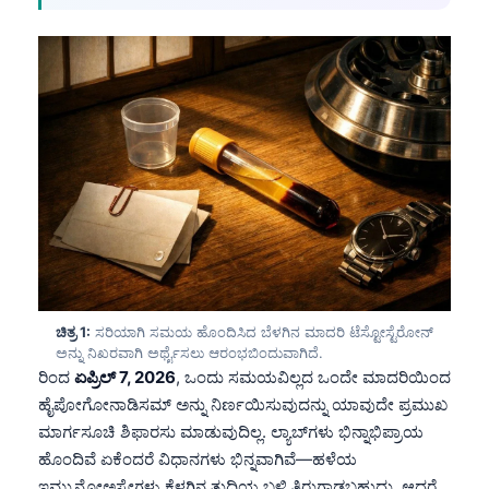
ಚಿತ್ರ 1:
ಸರಿಯಾಗಿ ಸಮಯ ಹೊಂದಿಸಿದ ಬೆಳಗಿನ ಮಾದರಿ ಟೆಸ್ಟೋಸ್ಟೆರೋನ್
ಅನ್ನು ನಿಖರವಾಗಿ ಅರ್ಥೈಸಲು ಆರಂಭಬಿಂದುವಾಗಿದೆ.
ರಿಂದ
ಏಪ್ರಿಲ್ 7, 2026
, ಒಂದು ಸಮಯವಿಲ್ಲದ ಒಂದೇ ಮಾದರಿಯಿಂದ
ಹೈಪೋಗೋನಾಡಿಸಮ್ ಅನ್ನು ನಿರ್ಣಯಿಸುವುದನ್ನು ಯಾವುದೇ ಪ್ರಮುಖ
ಮಾರ್ಗಸೂಚಿ ಶಿಫಾರಸು ಮಾಡುವುದಿಲ್ಲ. ಲ್ಯಾಬ್‌ಗಳು ಭಿನ್ನಾಭಿಪ್ರಾಯ
ಹೊಂದಿವೆ ಏಕೆಂದರೆ ವಿಧಾನಗಳು ಭಿನ್ನವಾಗಿವೆ—ಹಳೆಯ
ಇಮ್ಯುನೋಅಸ್ಸೇಗಳು ಕೆಳಗಿನ ತುದಿಯ ಬಳಿ ತಿರುಗಾಡಬಹುದು, ಆದರೆ