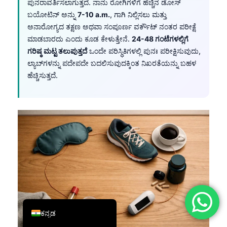
ಪುನರಾವರ್ತಿಸಲಾಗುತ್ತದೆ. ನಾನು ರೋಗಿಗಳಿಗೆ ಹೆಚ್ಚಿನ ಡೋಸ್
简体中文
ಬಯೋಟಿನ್ ಅನ್ನು
7-10 a.m.
, ಗಾಗಿ ನಿಲ್ಲಿಸಲು ಮತ್ತು
ಅನಾರೋಗ್ಯದ ತಕ್ಷಣ ಅಥವಾ ಸಂಪೂರ್ಣ ವರ್ಕೌಟ್ ನಂತರ ಪರೀಕ್ಷೆ
Română
ಮಾಡಬಾರದು ಎಂದು ಕೂಡ ಕೇಳುತ್ತೇನೆ.
24-48 ಗಂಟೆಗಳಲ್ಲಿಗೆ
Türkçe
ಗರಿಷ್ಠ ಮಟ್ಟ ತಲುಪುತ್ತದೆ
ಒಂದೇ ಪರಿಸ್ಥಿತಿಗಳಲ್ಲಿ ಪುನಃ ಪರೀಕ್ಷಿಸುವುದು,
Ελληνικά
ಲ್ಯಾಬ್‌ಗಳನ್ನು ಪದೇಪದೇ ಬದಲಿಸುವುದಕ್ಕಿಂತ ನಿಖರತೆಯನ್ನು ಬಹಳ
ಹೆಚ್ಚಿಸುತ್ತದೆ.
Português
Español
Italiano
עִבְרִית
Français
العربية
Deutsch
English
ಕನ್ನಡ