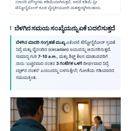
ಸರಾಸರಿ ಮೌಲ್ಯಗಳು ಕಡಿಮೆಯಾಗಿರುತ್ತವೆ, ಆದರೆ ಕಡಿಮೆ ಫ್ರೀ
ಟೆಸ್ಟೋಸ್ಟೆರೋನ್ ಕೂಡ ವೈದ್ಯಕೀಯವಾಗಿ ಮಹತ್ವದ್ದಾಗಿರಬಹುದು.
ಬೆಳಗಿನ ಸಮಯ ಸಂಖ್ಯೆಯನ್ನು ಏಕೆ ಬದಲಿಸುತ್ತದೆ
ಬೆಳಗಿನ ಮಾದರಿ ಸಂಗ್ರಹಣೆ ಮುಖ್ಯ
ಏಕೆಂದರೆ ಟೆಸ್ಟೋಸ್ಟೆರೋನ್ ಸ್ರವಣೆ
ನಿದ್ರೆ ಮತ್ತು ದೈನಂದಿನ (circadian) ಲಯವನ್ನು ಅನುಸರಿಸುತ್ತದೆ.
ಸಾಮಾನ್ಯ ಗುರಿ
7-10 a.m.
, ಮತ್ತು ಶಿಫ್ಟ್ ಕೆಲಸ ಮಾಡುವವರಿಗೆ
ನಾನು 'ಎಚ್ಚರವಾದ ನಂತರ
3 ಗಂಟೆಗಳ ಒಳಗೆ
ದೀರ್ಘವಾದ ನಿದ್ರೆ
ಬ್ಲಾಕ್‌ನ ನಂತರ' ಎಂಬುದನ್ನು ಬಳಸುತ್ತೇನೆ; ಗೋಡೆಯ ಗಡಿಯಾರದ
ಸಮಯಕ್ಕಿಂತ.