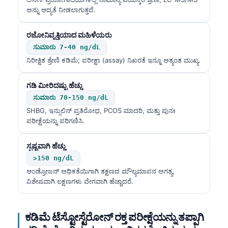
Gàidhlig
ಅನ್ನು ಆದ್ಯತೆ ನೀಡಲಾಗುತ್ತದೆ.
Euskara
Македонски јазик
ರಜೋನಿವೃತ್ತಿಯಾದ ಮಹಿಳೆಯರು
ಸುಮಾರು 7-40 ng/dL
Latviešu valoda
ನಿರೀಕ್ಷಿತ ಶ್ರೇಣಿ ಕಡಿಮೆ; ಪರೀಕ್ಷಾ (assay) ನಿಖರತೆ ಇನ್ನೂ ಅತ್ಯಂತ ಮುಖ್ಯ.
Galego
অসমীয়া
ಗಡಿ ಮೀರಿದಷ್ಟು ಹೆಚ್ಚು
ಸುಮಾರು 70-150 ng/dL
සිංහල
SHBG, ಇನ್ಸುಲಿನ್ ಪ್ರತಿರೋಧ, PCOS ಮಾದರಿ, ಮತ್ತು ಪುನಃ
سنڌي
ಪರೀಕ್ಷೆಯನ್ನು ಪರಿಗಣಿಸಿ.
پښتو
ಸ್ಪಷ್ಟವಾಗಿ ಹೆಚ್ಚು
>150 ng/dL
Slovenčina
ಆಂಡ್ರೋಜನ್ ಅಧಿಕತೆಯಿಗಾಗಿ ತಕ್ಷಣದ ಮೌಲ್ಯಮಾಪನ ಅಗತ್ಯ,
ವಿಶೇಷವಾಗಿ ಲಕ್ಷಣಗಳು ವೇಗವಾಗಿ ಹೆಚ್ಚಾದರೆ.
Hrvatski
Suomi
ಕಡಿಮೆ ಟೆಸ್ಟೋಸ್ಟೆರೋನ್ ರಕ್ತ ಪರೀಕ್ಷೆಯನ್ನು ತಪ್ಪಾಗಿ
Қазақ тілі