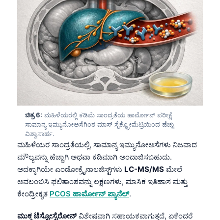
ಚಿತ್ರ 6:
ಮಹಿಳೆಯರಲ್ಲಿ ಕಡಿಮೆ ಸಾಂದ್ರತೆಯ ಹಾರ್ಮೋನ್ ಪರೀಕ್ಷೆ
ಸಾಮಾನ್ಯ ಇಮ್ಯುನೋಅಸೆಗಿಂತ ಮಾಸ್ ಸ್ಪೆಕ್ಟ್ರೋಮೆಟ್ರಿಯಿಂದ ಹೆಚ್ಚು
ವಿಶ್ವಾಸಾರ್ಹ.
ಮಹಿಳೆಯರ ಸಾಂದ್ರತೆಯಲ್ಲಿ, ಸಾಮಾನ್ಯ ಇಮ್ಯುನೋಅಸೆಗಳು ನಿಜವಾದ
ಮೌಲ್ಯವನ್ನು ಹೆಚ್ಚಾಗಿ ಅಥವಾ ಕಡಿಮಾಗಿ ಅಂದಾಜಿಸಬಹುದು.
ಅದಕ್ಕಾಗಿಯೇ ಎಂಡೋಕ್ರೈನಾಲಜಿಸ್ಟ್‌ಗಳು
LC-MS/MS
ಮೇಲೆ
ಅವಲಂಬಿಸಿ ಫಲಿತಾಂಶವನ್ನು ಲಕ್ಷಣಗಳು, ಮಾಸಿಕ ಇತಿಹಾಸ ಮತ್ತು
ಕೇಂದ್ರೀಕೃತ
PCOS ಹಾರ್ಮೋನ್ ಪ್ಯಾನೆಲ್
.
Norsk bokmål
Ślōnskŏ gŏdka
ಮುಕ್ತ ಟೆಸ್ಟೋಸ್ಟೆರೋನ್
ವಿಶೇಷವಾಗಿ ಸಹಾಯಕವಾಗುತ್ತದೆ, ಏಕೆಂದರೆ