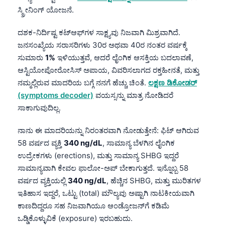
ಸ್ಕ್ರೀನಿಂಗ್ ಯೋಜನೆ.
ದಶಕ-ನಿರ್ದಿಷ್ಟ ಕಟ್‌ಆಫ್‌ಗಳ ಸಾಕ್ಷ್ಯವು ನಿಜವಾಗಿ ಮಿಶ್ರವಾಗಿದೆ.
ಜನಸಂಖ್ಯೆಯ ಸರಾಸರಿಗಳು 30ರ ಅಥವಾ 40ರ ನಂತರ ವರ್ಷಕ್ಕೆ
ಸುಮಾರು
1%
ಇಳಿಯುತ್ತವೆ, ಆದರೆ ಲೈಂಗಿಕ ಆಸಕ್ತಿಯ ಬದಲಾವಣೆ,
ಆಸ್ಟಿಯೋಪೋರೋಸಿಸ್ ಅಪಾಯ, ವಿವರಿಸಲಾಗದ ರಕ್ತಹೀನತೆ, ಮತ್ತು
ನಮ್ಮಲ್ಲಿರುವ ಮಾದರಿಯ ಬಗ್ಗೆ ನನಗೆ ಹೆಚ್ಚು ಚಿಂತೆ.
ಲಕ್ಷಣ ಡಿಕೋಡರ್
(symptoms decoder)
ವಯಸ್ಸನ್ನು ಮಾತ್ರ ನೋಡಿದರೆ
ಸಾಕಾಗುವುದಿಲ್ಲ.
ನಾನು ಈ ಮಾದರಿಯನ್ನು ನಿರಂತರವಾಗಿ ನೋಡುತ್ತೇನೆ: ಫಿಟ್ ಆಗಿರುವ
58 ವರ್ಷದ ವ್ಯಕ್ತಿ
340 ng/dL
, ಸಾಮಾನ್ಯ ಬೆಳಗಿನ ಲೈಂಗಿಕ
ಉದ್ರೇಕಗಳು (erections), ಮತ್ತು ಸಾಮಾನ್ಯ SHBG ಇದ್ದರೆ
ಸಾಮಾನ್ಯವಾಗಿ ಕೇವಲ ಫಾಲೋ-ಅಪ್ ಬೇಕಾಗುತ್ತದೆ. ಇನ್ನೊಬ್ಬ 58
ವರ್ಷದ ವ್ಯಕ್ತಿಯಲ್ಲಿ
340 ng/dL
, ಹೆಚ್ಚಿನ SHBG, ಮತ್ತು ಮುರಿತಗಳ
ಇತಿಹಾಸ ಇದ್ದರೆ, ಒಟ್ಟು (total) ಮೌಲ್ಯವು ಅಷ್ಟಾಗಿ ನಾಟಕೀಯವಾಗಿ
ಕಾಣದಿದ್ದರೂ ಸಹ ನಿಜವಾಗಿಯೂ ಆಂಡ್ರೋಜನ್‌ಗೆ ಕಡಿಮೆ
ಒಡ್ಡಿಕೊಳ್ಳುವಿಕೆ (exposure) ಇರಬಹುದು.