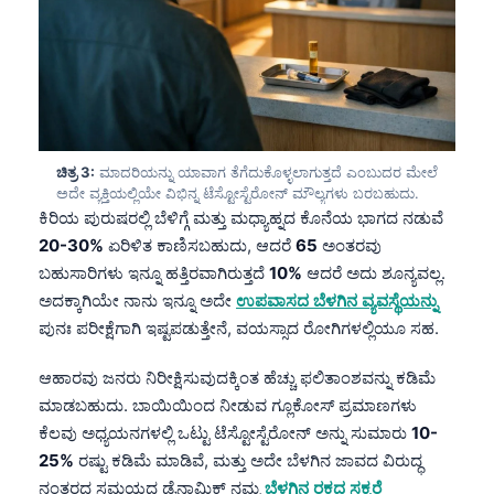
ಚಿತ್ರ 3:
ಮಾದರಿಯನ್ನು ಯಾವಾಗ ತೆಗೆದುಕೊಳ್ಳಲಾಗುತ್ತದೆ ಎಂಬುದರ ಮೇಲೆ
ಅದೇ ವ್ಯಕ್ತಿಯಲ್ಲಿಯೇ ವಿಭಿನ್ನ ಟೆಸ್ಟೋಸ್ಟೆರೋನ್ ಮೌಲ್ಯಗಳು ಬರಬಹುದು.
ಕಿರಿಯ ಪುರುಷರಲ್ಲಿ ಬೆಳಿಗ್ಗೆ ಮತ್ತು ಮಧ್ಯಾಹ್ನದ ಕೊನೆಯ ಭಾಗದ ನಡುವೆ
20-30%
ಏರಿಳಿತ ಕಾಣಿಸಬಹುದು, ಆದರೆ
65
ಅಂತರವು
ಬಹುಸಾರಿಗಳು ಇನ್ನೂ ಹತ್ತಿರವಾಗಿರುತ್ತದೆ
10%
ಆದರೆ ಅದು ಶೂನ್ಯವಲ್ಲ.
ಅದಕ್ಕಾಗಿಯೇ ನಾನು ಇನ್ನೂ ಅದೇ
ಉಪವಾಸದ ಬೆಳಗಿನ ವ್ಯವಸ್ಥೆಯನ್ನು
ಪುನಃ ಪರೀಕ್ಷೆಗಾಗಿ ಇಷ್ಟಪಡುತ್ತೇನೆ, ವಯಸ್ಸಾದ ರೋಗಿಗಳಲ್ಲಿಯೂ ಸಹ.
ಆಹಾರವು ಜನರು ನಿರೀಕ್ಷಿಸುವುದಕ್ಕಿಂತ ಹೆಚ್ಚು ಫಲಿತಾಂಶವನ್ನು ಕಡಿಮೆ
ಮಾಡಬಹುದು. ಬಾಯಿಯಿಂದ ನೀಡುವ ಗ್ಲೂಕೋಸ್ ಪ್ರಮಾಣಗಳು
ಕೆಲವು ಅಧ್ಯಯನಗಳಲ್ಲಿ ಒಟ್ಟು ಟೆಸ್ಟೋಸ್ಟೆರೋನ್ ಅನ್ನು ಸುಮಾರು
10-
25%
ರಷ್ಟು ಕಡಿಮೆ ಮಾಡಿವೆ, ಮತ್ತು ಅದೇ ಬೆಳಗಿನ ಜಾವದ ವಿರುದ್ಧ
ನಂತರದ ಸಮಯದ ಡೈನಾಮಿಕ್ ನಮ್ಮ
ಬೆಳಗಿನ ರಕ್ತದ ಸಕ್ಕರೆ