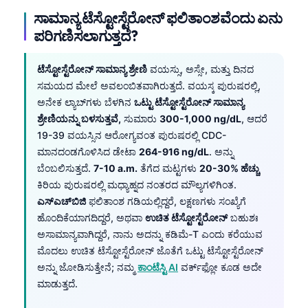
ಸಾಮಾನ್ಯ ಟೆಸ್ಟೋಸ್ಟೆರೋನ್ ಫಲಿತಾಂಶವೆಂದು ಏನು
ಪರಿಗಣಿಸಲಾಗುತ್ತದೆ?
ಟೆಸ್ಟೋಸ್ಟೆರೋನ್ ಸಾಮಾನ್ಯ ಶ್ರೇಣಿ
ವಯಸ್ಸು, ಅಸ್ಸೇ, ಮತ್ತು ದಿನದ
ಸಮಯದ ಮೇಲೆ ಅವಲಂಬಿತವಾಗಿರುತ್ತದೆ. ವಯಸ್ಕ ಪುರುಷರಲ್ಲಿ,
ಅನೇಕ ಲ್ಯಾಬ್‌ಗಳು ಬೆಳಗಿನ
ಒಟ್ಟು ಟೆಸ್ಟೋಸ್ಟೆರೋನ್ ಸಾಮಾನ್ಯ
ಶ್ರೇಣಿಯನ್ನು ಬಳಸುತ್ತವೆ,
ಸುಮಾರು
300-1,000 ng/dL
, ಆದರೆ
19-39 ವಯಸ್ಸಿನ ಆರೋಗ್ಯವಂತ ಪುರುಷರಲ್ಲಿ CDC-
ಮಾನದಂಡಗೊಳಿಸಿದ ಡೇಟಾ
264-916 ng/dL
. ಅನ್ನು
ಬೆಂಬಲಿಸುತ್ತದೆ.
7-10 a.m.
ತೆಗೆದ ಮಟ್ಟಗಳು
20-30% ಹೆಚ್ಚು
ಕಿರಿಯ ಪುರುಷರಲ್ಲಿ ಮಧ್ಯಾಹ್ನದ ನಂತರದ ಮೌಲ್ಯಗಳಿಗಿಂತ.
ಎಸ್‌ಎಚ್‌ಬಿಜಿ
ಫಲಿತಾಂಶ ಗಡಿಯಲ್ಲಿದ್ದರೆ, ಲಕ್ಷಣಗಳು ಸಂಖ್ಯೆಗೆ
ಹೊಂದಿಕೆಯಾಗದಿದ್ದರೆ, ಅಥವಾ
ಉಚಿತ ಟೆಸ್ಟೋಸ್ಟೆರೋನ್
ಬಹುಶಃ
ಅಸಾಮಾನ್ಯವಾಗಿದ್ದರೆ, ನಾನು ಅದನ್ನು ಕಡಿಮೆ-T ಎಂದು ಕರೆಯುವ
ಮೊದಲು ಉಚಿತ ಟೆಸ್ಟೋಸ್ಟೆರೋನ್ ಜೊತೆಗೆ ಒಟ್ಟು ಟೆಸ್ಟೋಸ್ಟೆರೋನ್
ಅನ್ನು ಜೋಡಿಸುತ್ತೇನೆ; ನಮ್ಮ
ಕಾಂಟೆಸ್ಟಿ AI
ವರ್ಕ್‌ಫ್ಲೋ ಕೂಡ ಅದೇ
ಮಾಡುತ್ತದೆ.