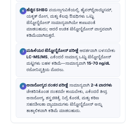
ಹೆಚ್ಚಿನ SHBG
ವಯಸ್ಸಾಗುವಿಕೆಯಲ್ಲಿ, ಹೈಪರ್‌ಥೈರಾಯ್ಡಿಸಮ್,
ಯಕೃತ್ ರೋಗ, ಮತ್ತು ಕೆಲವು ಔಷಧಿಗಳು ಒಟ್ಟು
ಟೆಸ್ಟೋಸ್ಟೆರೋನ್ ಸಾಮಾನ್ಯವಾಗಿಯೇ ಕಾಣುವಂತೆ
ಮಾಡಬಹುದು; ಆದರೆ ಉಚಿತ ಟೆಸ್ಟೋಸ್ಟೆರೋನ್ ವಾಸ್ತವವಾಗಿ
ಕಡಿಮೆಯಾಗಿರುತ್ತದೆ.
ಮಹಿಳೆಯರ ಟೆಸ್ಟೋಸ್ಟೆರೋನ್ ಪರೀಕ್ಷೆ
ಆದರ್ಶವಾಗಿ ಬಳಸಬೇಕು
LC-MS/MS
, ಏಕೆಂದರೆ ಸಾಮಾನ್ಯ ಒಟ್ಟು ಟೆಸ್ಟೋಸ್ಟೆರೋನ್
ಮಟ್ಟಗಳು ಬಹಳ ಕಡಿಮೆ—ಸಾಮಾನ್ಯವಾಗಿ
15-70 ng/dL
ರಜೋನಿವೃತ್ತಿಯ ಮೊದಲು.
ಅನಾರೋಗ್ಯದ ನಂತರ ಪರೀಕ್ಷೆ
ಸಾಮಾನ್ಯವಾಗಿ
2-4 ವಾರಗಳು
ಚೇತರಿಸಿಕೊಂಡ ನಂತರವೇ ಕಾಯಬೇಕು, ಏಕೆಂದರೆ ತೀವ್ರ
ಅನಾರೋಗ್ಯ, ಶಸ್ತ್ರಚಿಕಿತ್ಸೆ, ನಿದ್ರೆ ಕೊರತೆ, ಮತ್ತು ಕಠಿಣ
ಸಹನಶೀಲತಾ ವ್ಯಾಯಾಮಗಳು ಟೆಸ್ಟೋಸ್ಟೆರೋನ್ ಅನ್ನು
ತಾತ್ಕಾಲಿಕವಾಗಿ ಕಡಿಮೆ ಮಾಡಬಹುದು.