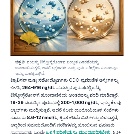
ಚಿತ್ರ 2:
ವಯಸ್ಸು ಟೆಸ್ಟೋಸ್ಟೆರೋನ್‌ನ ನಿರೀಕ್ಷಿತ ವಿತರಣೆಯನ್ನು
ಬದಲಾಯಿಸುತ್ತದೆ, ಆದರೆ ಲಕ್ಷಣಗಳು ಮತ್ತು ಪುನಃ ಪರೀಕ್ಷೆಯ ಸಮಯವೂ
ಇನ್ನೂ ಮಹತ್ವದ್ದಾಗಿದೆ.
ಟ್ರಾವಿಸನ್ ಮತ್ತು ಸಹೋದ್ಯೋಗಿಗಳು CDC-ಪ್ರಮಾಣಿತ ಅಸ್ಸೇಗಳನ್ನು
ಬಳಸಿ,
264-916 ng/dL
ವಯಸ್ಸಿನ ಪುರುಷರಲ್ಲಿ ಒಟ್ಟು
ಟೆಸ್ಟೋಸ್ಟೆರೋನ್‌ಗೆ ಹೊಂದಾಣಿಕೆಯ ಅಂತರವನ್ನು ವರದಿ ಮಾಡಿದ್ದಾರೆ.
19-39
ವಯಸ್ಸಿನ ಪುರುಷರಲ್ಲಿ
300-1,000 ng/dL
, ಇನ್ನೂ ಕೆಲವು
ಲ್ಯಾಬ್‌ಗಳು ಮುದ್ರಿಸುತ್ತವೆ, ಆದರೆ ಕೆಲವು ಯುರೋಪಿಯನ್ ಸೇವೆಗಳು
ಸುಮಾರು
8.6-12 nmol/L
, ಕ್ಕಿಂತ ಕಡಿಮೆ ಮಿತಿಗಳನ್ನು ಬಳಸುತ್ತವೆ;
ಆದ್ದರಿಂದ ಸಮಯದೊಂದಿಗೆ ವರದಿಗಳನ್ನು ಹೋಲಿಸುವ ಪುರುಷರು
ಸಾಧ್ಯವಾದಷ್ಟು ಒಂದೇ
ಒಳಗೆ ಪರೀಕ್ಷೆಯನ್ನು ಮುಂದುವರಿಸಬೇಕು.
50+