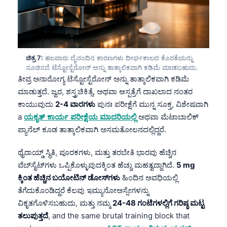
తెలుగు
मराठी
اردو
ಚಿತ್ರ 7:
ಹಲವಾರು ದೈನಂದಿನ ಕಾರಣಗಳು ದೀರ್ಘಕಾಲದ ಕೊರತೆಯನ್ನು
বাংলা
ಸೂಚಿಸದೆ ಟೆಸ್ಟೋಸ್ಟೆರೋನ್ ಅನ್ನು ತಾತ್ಕಾಲಿಕವಾಗಿ ಕಡಿಮೆ ಮಾಡಬಹುದು.
ತೀವ್ರ ಅನಾರೋಗ್ಯ ಟೆಸ್ಟೋಸ್ಟೆರೋನ್ ಅನ್ನು ತಾತ್ಕಾಲಿಕವಾಗಿ ಕಡಿಮೆ
Shqip
ಮಾಡುತ್ತದೆ. ಜ್ವರ, ಶಸ್ತ್ರಚಿಕಿತ್ಸೆ, ಅಥವಾ ಆಸ್ಪತ್ರೆಗೆ ದಾಖಲಾದ ನಂತರ
Magyar
ಕಾಯುವುದು
2-4 ವಾರಗಳು
ಪುನಃ ಪರೀಕ್ಷೆಗೆ ಮುನ್ನ ಸೂಕ್ತ, ವಿಶೇಷವಾಗಿ
Slovenščina
a
ಯಕೃತ್ ಕಾರ್ಯ ಪರೀಕ್ಷೆಯ ಮಾದರಿಯಲ್ಲಿ
ಅಥವಾ ಮೆಟಾಬಾಲಿಕ್
ಪ್ಯಾನೆಲ್ ಕೂಡ ತಾತ್ಕಾಲಿಕವಾಗಿ ಅಸಮತೋಲನದಲ್ಲಿದ್ದರೆ.
한국어
Polski
ಥೈರಾಯ್ಡ್ ಸ್ಥಿತಿ, ಪೂರಕಗಳು, ಮತ್ತು ತರಬೇತಿ ಭಾರವು ಹೆಚ್ಚಿನ
ವೆಬ್‌ಸೈಟ್‌ಗಳು ಒಪ್ಪಿಕೊಳ್ಳುವುದಕ್ಕಿಂತ ಹೆಚ್ಚು ಮಹತ್ವದ್ದಾಗಿದೆ.
5 mg
Lietuvių kalba
ಕ್ಕಿಂತ ಹೆಚ್ಚಿನ ಬಯೋಟಿನ್ ಡೋಸ್‌ಗಳು
ಹಿಂದಿನ ಅವಧಿಯಲ್ಲಿ
Русский
ತೆಗೆದುಕೊಂಡಿದ್ದರೆ ಕೆಲವು ಇಮ್ಯುನೋಅಸ್ಸೇಗಳನ್ನು
ქართული
ವಿಕೃತಗೊಳಿಸಬಹುದು, ಮತ್ತು ನಮ್ಮ
24-48 ಗಂಟೆಗಳಲ್ಲಿಗೆ ಗರಿಷ್ಠ ಮಟ್ಟ
ತಲುಪುತ್ತದೆ
, and the same brutal training block that
Čeština