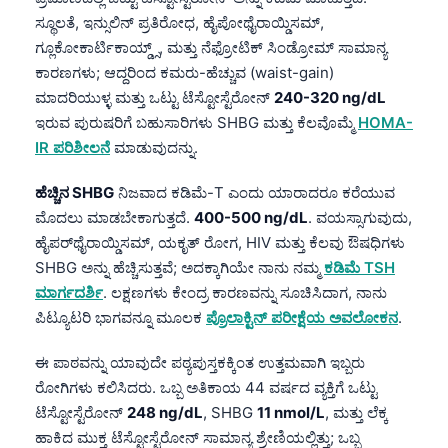
ಸ್ಥೂಲತೆ, ಇನ್ಸುಲಿನ್ ಪ್ರತಿರೋಧ, ಹೈಪೋಥೈರಾಯ್ಡಿಸಮ್,
ಗ್ಲೂಕೋಕಾರ್ಟಿಕಾಯ್ಡ್ಸ್, ಮತ್ತು ನೆಫ್ರೋಟಿಕ್ ಸಿಂಡ್ರೋಮ್‌ ಸಾಮಾನ್ಯ
ಕಾರಣಗಳು; ಆದ್ದರಿಂದ ಕಮರು-ಹೆಚ್ಚುವ (waist-gain)
ಮಾದರಿಯುಳ್ಳ ಮತ್ತು ಒಟ್ಟು ಟೆಸ್ಟೋಸ್ಟೆರೋನ್‌
240-320 ng/dL
ಇರುವ ಪುರುಷರಿಗೆ ಬಹುಸಾರಿಗಳು SHBG ಮತ್ತು ಕೆಲವೊಮ್ಮೆ
HOMA-
IR ಪರಿಶೀಲನೆ
ಮಾಡುವುದನ್ನು.
ಹೆಚ್ಚಿನ SHBG
ನಿಜವಾದ ಕಡಿಮೆ-T ಎಂದು ಯಾರಾದರೂ ಕರೆಯುವ
ಮೊದಲು ಮಾಡಬೇಕಾಗುತ್ತದೆ.
400-500 ng/dL
. ವಯಸ್ಸಾಗುವುದು,
ಹೈಪರ್‌ಥೈರಾಯ್ಡಿಸಮ್, ಯಕೃತ್ ರೋಗ, HIV ಮತ್ತು ಕೆಲವು ಔಷಧಿಗಳು
SHBG ಅನ್ನು ಹೆಚ್ಚಿಸುತ್ತವೆ; ಅದಕ್ಕಾಗಿಯೇ ನಾನು ನಮ್ಮ
ಕಡಿಮೆ TSH
ಮಾರ್ಗದರ್ಶಿ
. ಲಕ್ಷಣಗಳು ಕೇಂದ್ರ ಕಾರಣವನ್ನು ಸೂಚಿಸಿದಾಗ, ನಾನು
ಪಿಟ್ಯೂಟರಿ ಭಾಗವನ್ನೂ ಮೂಲಕ
ಪ್ರೊಲಾಕ್ಟಿನ್ ಪರೀಕ್ಷೆಯ ಅವಲೋಕನ
.
ಈ ಪಾಠವನ್ನು ಯಾವುದೇ ಪಠ್ಯಪುಸ್ತಕಕ್ಕಿಂತ ಉತ್ತಮವಾಗಿ ಇಬ್ಬರು
ರೋಗಿಗಳು ಕಲಿಸಿದರು. ಒಬ್ಬ ಅತಿಕಾಯ 44 ವರ್ಷದ ವ್ಯಕ್ತಿಗೆ ಒಟ್ಟು
ಟೆಸ್ಟೋಸ್ಟೆರೋನ್
248 ng/dL
, SHBG
11 nmol/L
, ಮತ್ತು ಲೆಕ್ಕ
ಹಾಕಿದ ಮುಕ್ತ ಟೆಸ್ಟೋಸ್ಟೆರೋನ್ ಸಾಮಾನ್ಯ ಶ್ರೇಣಿಯಲ್ಲಿತ್ತು; ಒಬ್ಬ