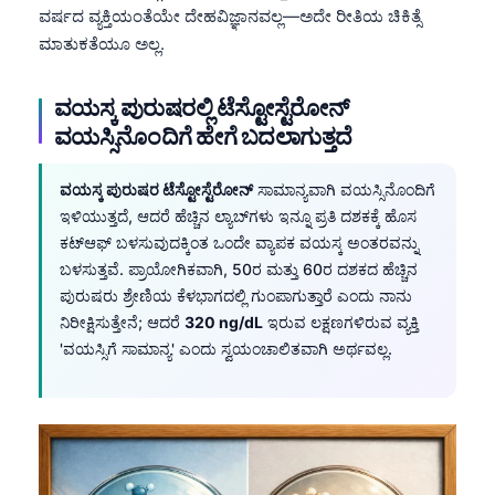
ವರ್ಷದ ವ್ಯಕ್ತಿಯಂತೆಯೇ ದೇಹವಿಜ್ಞಾನವಲ್ಲ—ಅದೇ ರೀತಿಯ ಚಿಕಿತ್ಸೆ
ಮಾತುಕತೆಯೂ ಅಲ್ಲ.
ವಯಸ್ಕ ಪುರುಷರಲ್ಲಿ ಟೆಸ್ಟೋಸ್ಟೆರೋನ್
ವಯಸ್ಸಿನೊಂದಿಗೆ ಹೇಗೆ ಬದಲಾಗುತ್ತದೆ
ವಯಸ್ಕ ಪುರುಷರ ಟೆಸ್ಟೋಸ್ಟೆರೋನ್
ಸಾಮಾನ್ಯವಾಗಿ ವಯಸ್ಸಿನೊಂದಿಗೆ
ಇಳಿಯುತ್ತದೆ, ಆದರೆ ಹೆಚ್ಚಿನ ಲ್ಯಾಬ್‌ಗಳು ಇನ್ನೂ ಪ್ರತಿ ದಶಕಕ್ಕೆ ಹೊಸ
ಕಟ್‌ಆಫ್‌ ಬಳಸುವುದಕ್ಕಿಂತ ಒಂದೇ ವ್ಯಾಪಕ ವಯಸ್ಕ ಅಂತರವನ್ನು
ಬಳಸುತ್ತವೆ. ಪ್ರಾಯೋಗಿಕವಾಗಿ, 50ರ ಮತ್ತು 60ರ ದಶಕದ ಹೆಚ್ಚಿನ
ಪುರುಷರು ಶ್ರೇಣಿಯ ಕೆಳಭಾಗದಲ್ಲಿ ಗುಂಪಾಗುತ್ತಾರೆ ಎಂದು ನಾನು
ನಿರೀಕ್ಷಿಸುತ್ತೇನೆ; ಆದರೆ
320 ng/dL
ಇರುವ ಲಕ್ಷಣಗಳಿರುವ ವ್ಯಕ್ತಿ
'ವಯಸ್ಸಿಗೆ ಸಾಮಾನ್ಯ' ಎಂದು ಸ್ವಯಂಚಾಲಿತವಾಗಿ ಅರ್ಥವಲ್ಲ.