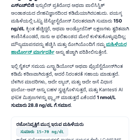
ಎಸ್‌ಎಚ್‌ಬಿಜಿ
ಇನ್ಸುಲಿನ್ ಪ್ರತಿರೋಧ ಅಥವಾ ಪಾಲಿಸಿಸ್ಟಿಕ್
Frysk
ಅಂಡಾಶಯದ ದೇಹವಿಜ್ಞಾನದಿಂದ ಕಡಿಮೆಯಾಗಿರಬಹುದು. ವಯಸ್ಕ
Esperanto
ಮಹಿಳೆಯಲ್ಲಿ ಒಟ್ಟು ಟೆಸ್ಟೋಸ್ಟೆರೋನ್ ನಿರಂತರವಾಗಿ ಸುಮಾರು
150
Беларуская мова
ng/dL
ಕ್ಕಿಂತ ಹೆಚ್ಚಿದ್ದರೆ, ಅಥವಾ ಆಂಡ್ರೋಜೆನಿಕ್ ಲಕ್ಷಣಗಳು ತ್ವರಿತವಾಗಿ
ಕಾಣಿಸಿಕೊಂಡರೆ, ನಾನು ಆ ಫಲಿತಾಂಶದ ಮೇಲೆ ಕುಳಿತುಕೊಳ್ಳುವುದಿಲ್ಲ;
Татар теле
ಮೌಲ್ಯಮಾಪನವನ್ನು ಹೆಚ್ಚಿಸಿ ಮತ್ತು ರೋಗಿಯೊಂದಿಗೆ ನಮ್ಮ
ಮಹಿಳೆಯರ
Кыргызча
ಹಾರ್ಮೋನ್ ಮಾರ್ಗದರ್ಶಿ
ಅನ್ನು ಹೆಚ್ಚಾಗಿ ಪರಿಶೀಲಿಸುತ್ತೇನೆ.
ئۇيغۇرچە
ಇಲ್ಲಿ ಸೈಕಲ್ ಸಮಯ ಎಸ್ಟ್ರಾಡಿಯೋಲ್ ಅಥವಾ ಪ್ರೊಜೆಸ್ಟೆರೋನ್‌ಗಿಂತ
Cebuano
ಕಡಿಮೆ ಕಠಿಣವಾಗಿರುತ್ತದೆ, ಆದರೆ ನಿರಂತರತೆ ಸಹಾಯ ಮಾಡುತ್ತದೆ.
Basa Jawa
ಬೆಳಗಿನ ಮಾದರಿಗಳು, ಅದೇ ಲ್ಯಾಬ್, ಮತ್ತು ಅದೇ ಅಸೆ ವಿಧಾನ
ພາສາລາວ
ಫಾಲೋ-ಅಪ್ ಅನ್ನು ಬಹಳ ಸ್ವಚ್ಛಗೊಳಿಸುತ್ತದೆ, ಮತ್ತು Kantesti AI
ಘಟಕ ಮಿಶ್ರಣಗಳನ್ನು ಫ್ಲ್ಯಾಗ್ ಮಾಡುತ್ತದೆ ಏಕೆಂದರೆ
1 nmol/L
Монгол
ಸುಮಾರು 28.8 ng/dL ಗೆ ಸಮಾನ
.
Afrikaans
العربية المغربية
ರಜೋನಿವೃತ್ತಿಗೆ ಮುನ್ನ ಇರುವ ಮಹಿಳೆಯರು
Occitan
ಸುಮಾರು 15-70 ng/dL
ಅನೇಕ ಪ್ರಯೋಗಾಲಯಗಳಲ್ಲಿ ಸಾಮಾನ್ಯ ವಯಸ್ಕರ ಶ್ರೇಣಿ; LC-MS/MS