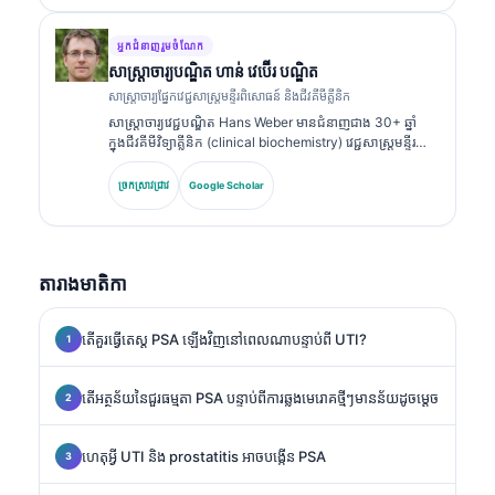
ហើយបានបោះពុម្ពយ៉ាងទូលំទូលាយលើបន្ទះសញ្ញាសម្គាល់ជីវសាស្ត្រ
និងការវិភាគក្នុងមន្ទីរពិសោធន៍ក្នុងការអនុវត្តព្យាបាល។.
អ្នកជំនាញរួមចំណែក
សាស្ត្រាចារ្យ​បណ្ឌិត ហាន់ វេប៊ើរ បណ្ឌិត
សាស្ត្រាចារ្យផ្នែកវេជ្ជសាស្ត្រមន្ទីរពិសោធន៍ និងជីវគីមីគ្លីនិក
សាស្ត្រាចារ្យវេជ្ជបណ្ឌិត Hans Weber មានជំនាញជាង 30+ ឆ្នាំ
ក្នុងជីវគីមីវិទ្យាគ្លីនិក (clinical biochemistry) វេជ្ជសាស្ត្រមន្ទីរ
ពិសោធន៍ និងការស្រាវជ្រាវសញ្ញាសម្គាល់ជីវសាស្ត្រ (biomarker
research)។ អតីតប្រធានសមាគមគីមីវិទ្យាគ្លីនិកអាល្លឺម៉ង់
ច្រកស្រាវជ្រាវ
Google Scholar
(German Society for Clinical Chemistry) លោកមានជំនាញ
ពិសេសលើការវិភាគបន្ទះរោគវិនិច្ឆ័យ (diagnostic panel
analysis) ការធ្វើស្តង់ដារសញ្ញាសម្គាល់ជីវសាស្ត្រ (biomarker
standardization) និងការវិភាគវេជ្ជសាស្ត្រមន្ទីរពិសោធន៍ដែលជួយ
តារាងមាតិកា
ដោយ AI។.
តើគួរធ្វើតេស្ត PSA ឡើងវិញនៅពេលណាបន្ទាប់ពី UTI?
តើអត្ថន័យនៃជួរធម្មតា PSA បន្ទាប់ពីការឆ្លងមេរោគថ្មីៗមានន័យដូចម្តេច
ហេតុអ្វី UTI និង prostatitis អាចបង្កើន PSA