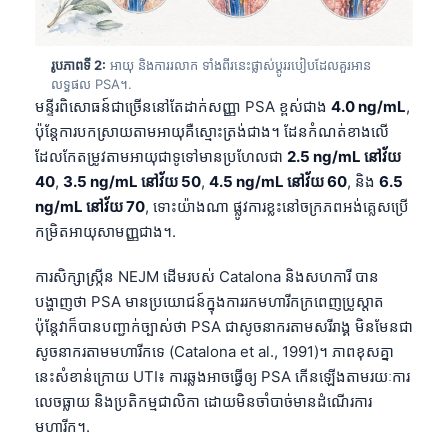
រូបភាពទី 2:
អាយុ និងការរលាក ទាំងពីរនេះផ្លាស់ប្តូររបៀបដែលគួរអាន
លទ្ធផល PSA។.
មន្ទីរពិសោធន៍ជាច្រើននៅតែដាក់សញ្ញា PSA ខ្ពស់ជាង
4.0 ng/mL
,
ប៉ុន្តែការបកស្រាយតាមអាយុគឺស្មោះត្រង់ជាង។ ដែនកំណត់ខាងលើ
ដែលកែតម្រូវតាមអាយុជាទូទៅមានប្រហែលជា
2.5 ng/mL នៅវ័យ
40
,
3.5 ng/mL នៅវ័យ 50
,
4.5 ng/mL នៅវ័យ 60
, និង
6.5
ng/mL នៅវ័យ 70
, ទោះយ៉ាងណា ផ្លូវការខ្លះនៅចក្រភពអង់គ្លេសប្រើ
កម្រិតអាយុសាមញ្ញជាង។.
ការសិក្សាស្ក្រីន NEJM ដើមរបស់ Catalona និងសហការី បាន
បង្ហាញថា PSA មានប្រយោជន៍ក្នុងការរកមហារីកក្រពេញប្រូស្តាត
ប៉ុន្តែវាក៏បានបញ្ជាក់ច្បាស់ថា PSA ជាសូចនាករតាមសរីរាង្គ មិនមែនជា
សូចនាករតាមមហារីកទេ (Catalona et al., 1991)។ ភាពខុសគ្នា
នេះសំខាន់ក្រោយ UTI៖ ការឆ្លងអាចធ្វើឲ្យ PSA កើនឡើងតាមរយៈការ
លេចធ្លាយ និងប្រតិកម្មជាលិកា ដោយមិនចាំបាច់មានដំណើរការ
មហារីក។.