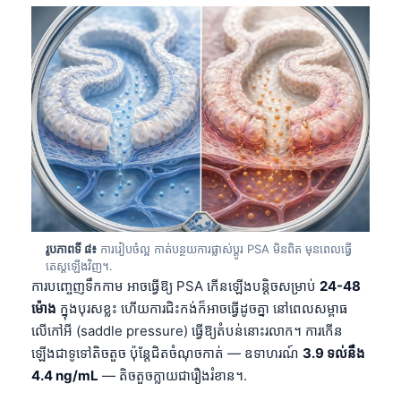
Català
O‘zbekcha
Українська
አማርኛ
Kiswahili
ဗမာစာ
ไทย
Tagalog
រូបភាពទី ៨៖
ការរៀបចំល្អ កាត់បន្ថយការផ្លាស់ប្តូរ PSA មិនពិត មុនពេលធ្វើ
Tiếng Việt
តេស្តឡើងវិញ។.
Bahasa Melayu
ការបញ្ចេញទឹកកាម អាចធ្វើឱ្យ PSA កើនឡើងបន្តិចសម្រាប់
24-48
ម៉ោង
ក្នុងបុរសខ្លះ ហើយការជិះកង់ក៏អាចធ្វើដូចគ្នា នៅពេលសម្ពាធ
മലയാളം
លើកៅអី (saddle pressure) ធ្វើឱ្យតំបន់នោះរលាក។ ការកើន
ಕನ್ನಡ
ឡើងជាទូទៅតិចតួច ប៉ុន្តែជិតចំណុចកាត់ — ឧទាហរណ៍
3.9 ទល់នឹង
ગુજરાતી
4.4 ng/mL
— តិចតួចក្លាយជារឿងរំខាន។.
தமிழ்