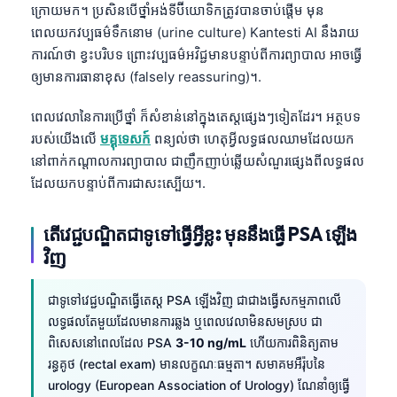
ក្រោយមក។ ប្រសិនបើថ្នាំអង់ទីប៊ីយោទិកត្រូវបានចាប់ផ្តើម មុន
ពេលយកវប្បធម៌ទឹកនោម (urine culture) Kantesti AI នឹងរាយ
ការណ៍ថា ខ្វះបរិបទ ព្រោះវប្បធម៌អវិជ្ជមានបន្ទាប់ពីការព្យាបាល អាចធ្វើ
ឲ្យមានការធានាខុស (falsely reassuring)។.
ពេលវេលានៃការប្រើថ្នាំ ក៏សំខាន់នៅក្នុងតេស្តផ្សេងៗទៀតដែរ។ អត្ថបទ
របស់យើងលើ
មគ្គុទេសក៍
ពន្យល់ថា ហេតុអ្វីលទ្ធផលឈាមដែលយក
នៅពាក់កណ្តាលការព្យាបាល ជាញឹកញាប់ឆ្លើយសំណួរផ្សេងពីលទ្ធផល
ដែលយកបន្ទាប់ពីការជាសះស្បើយ។.
តើវេជ្ជបណ្ឌិតជាទូទៅធ្វើអ្វីខ្លះ មុននឹងធ្វើ PSA ឡើង
វិញ
ជាទូទៅវេជ្ជបណ្ឌិតធ្វើតេស្ត PSA ឡើងវិញ ជាជាងធ្វើសកម្មភាពលើ
លទ្ធផលតែមួយដែលមានការឆ្លង ឬពេលវេលាមិនសមស្រប ជា
ពិសេសនៅពេលដែល PSA
3-10 ng/mL
ហើយការពិនិត្យតាម
រន្ធគូថ (rectal exam) មានលក្ខណៈធម្មតា។ សមាគមអឺរ៉ុបនៃ
urology (European Association of Urology) ណែនាំឲ្យធ្វើ