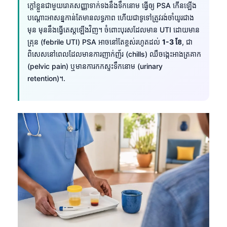
ក្តៅខ្លួនជាមួយរោគសញ្ញាទាក់ទងនឹងទឹកនោម ធ្វើឲ្យ PSA កើនឡើង
បណ្តោះអាសន្នកាន់តែមានលទ្ធភាព ហើយជាទូទៅត្រូវរង់ចាំយូរជាង
មុន មុននឹងធ្វើតេស្តឡើងវិញ។ ចំពោះបុរសដែលមាន UTI ដោយមាន
គ្រុន (febrile UTI) PSA អាចនៅតែខ្ពស់រហូតដល់
1-3 ខែ
, ជា
ពិសេសនៅពេលដែលមានការញាក់ញ័រ (chills) ឈឺចង្កេះអាងត្រគាក
(pelvic pain) ឬមានការកកស្ទះទឹកនោម (urinary
retention)។.