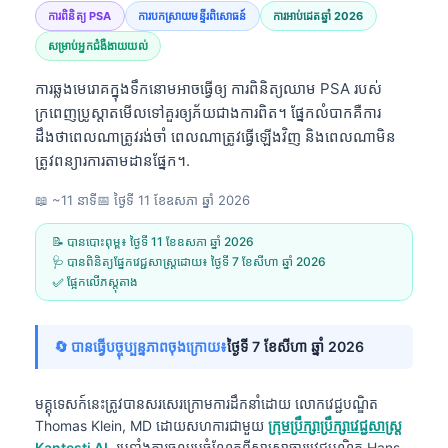
ការពិនិត្យ PSA
ការបកស្រាយមន្ទីរពិសោធន៍
ការអាប់ដេតឆ្នាំ 2026
សម្រាប់អ្នកជំងឺងាយយល់
ការឆ្លងមេរោគក្នុងទឹកនោមអាចធ្វើឲ្យ ការពិនិត្យឈាម PSA របស់
ក្រពេញប្រូស្តាតមើលទៅគួរឲ្យភ័យជាងការពិត។ ផ្នែកលំបាកគឺការ
ដឹងថាពេលណាត្រូវរង់ចាំ ពេលណាត្រូវធ្វើឡើងវិញ និងពេលណាមិន
ត្រូវពន្យារការតាមដានផ្នែក។.
📖 ~11 នាទី
📅
ថ្ងៃទី 11 ខែឧសភា ឆ្នាំ 2026
📝 បានបោះពុម្ព៖
ថ្ងៃទី 11 ខែឧសភា ឆ្នាំ 2026
🩺 បានពិនិត្យផ្នែកវេជ្ជសាស្ត្រដោយ៖
ថ្ងៃទី 7 ខែសីហា ឆ្នាំ 2026
✅ ផ្អែកលើភស្តុតាង
🔄 បានធ្វើបច្ចុប្បន្នភាពចុងក្រោយ៖
ថ្ងៃទី 7 ខែសីហា ឆ្នាំ 2026
មគ្គុទេសក៍នេះត្រូវបានសរសេរក្រោមការដឹកនាំដោយ
លោកវេជ្ជបណ្ឌិត
Thomas Klein, MD
ដោយសហការជាមួយ
ក្រុមប្រឹក្សាប្រឹក្សាវេជ្ជសាស្ត្រ
Kantesti AI
, រួមទាំងការចូលរួមចំណែកពីសាស្ត្រាចារ្យវេជ្ជបណ្ឌិត Hans