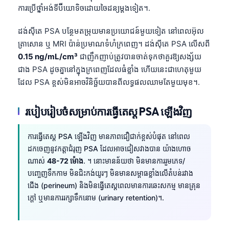
Gàidhlig
ការប្រើថ្នាំអង់ទីប៊ីយោទិចដោយចៃដន្យម្តងទៀត។.
Euskara
ដង់ស៊ីតេ PSA បន្ថែមតម្រុយមានប្រយោជន៍មួយទៀត នៅពេលអ៊ុល
Македонски јазик
ត្រាសោន ឬ MRI ប៉ាន់ប្រមាណទំហំក្រពេញ។ ដង់ស៊ីតេ PSA លើសពី
Latviešu valoda
0.15 ng/mL/cm³
ជាញឹកញាប់ត្រូវបានចាត់ទុកថាគួរឱ្យសង្ស័យ
Galego
ជាង PSA ដូចគ្នានៅក្នុងក្រពេញដែលធំខ្លាំង ហើយនេះជាហេតុមួយ
ដែល PSA ខ្ពស់មិនអាចវិនិច្ឆ័យបានពីលទ្ធផលឈាមតែមួយមុខ។.
অসমীয়া
සිංහල
របៀបរៀបចំសម្រាប់ការធ្វើតេស្ត PSA ឡើងវិញ
سنڌي
پښتو
ការធ្វើតេស្ត PSA ឡើងវិញ មានភាពជឿជាក់ខ្ពស់បំផុត នៅពេល
ដកចេញនូវកត្តាជំរុញ PSA ដែលអាចជៀសវាងបាន យ៉ាងហោច
ណាស់
48-72 ម៉ោង
. ។ នោះមានន័យថា មិនមានការរួមភេទ/
Slovenčina
បញ្ចេញទឹកកាម មិនជិះកង់យូរៗ មិនមានសម្ពាធខ្លាំងលើតំបន់រវាង
ជើង (perineum) និងមិនធ្វើតេស្តពេលមានការឆេះសកម្ម មានគ្រុន
Hrvatski
ក្តៅ ឬមានការរក្សាទឹកនោម (urinary retention)។.
Suomi
Қазақ тілі