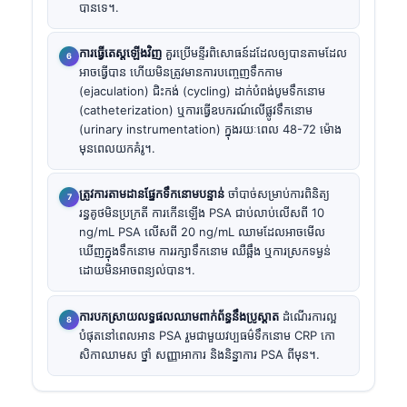
បានទេ។.
ការធ្វើតេស្តឡើងវិញ
គួរប្រើមន្ទីរពិសោធន៍ដដែលឲ្យបានតាមដែល
អាចធ្វើបាន ហើយមិនត្រូវមានការបញ្ចេញទឹកកាម
(ejaculation) ជិះកង់ (cycling) ដាក់បំពង់បូមទឹកនោម
(catheterization) ឬការធ្វើឧបករណ៍លើផ្លូវទឹកនោម
(urinary instrumentation) ក្នុងរយៈពេល 48-72 ម៉ោង
មុនពេលយកគំរូ។.
ត្រូវការតាមដានផ្នែកទឹកនោមបន្ទាន់
ចាំបាច់សម្រាប់ការពិនិត្យ
រន្ធគូថមិនប្រក្រតី ការកើនឡើង PSA ជាប់លាប់លើសពី 10
ng/mL PSA លើសពី 20 ng/mL ឈាមដែលអាចមើល
ឃើញក្នុងទឹកនោម ការរក្សាទឹកនោម ឈឺឆ្អឹង ឬការស្រកទម្ងន់
ដោយមិនអាចពន្យល់បាន។.
ការបកស្រាយលទ្ធផលឈាមពាក់ព័ន្ធនឹងប្រូស្តាត
ដំណើរការល្អ
បំផុតនៅពេលអាន PSA រួមជាមួយវប្បធម៌ទឹកនោម CRP កោ
សិកាឈាមស ថ្នាំ សញ្ញាអាការ និងនិន្នាការ PSA ពីមុន។.