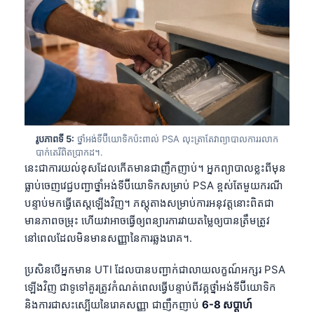
រូបភាពទី 5:
ថ្នាំអង់ទីប៊ីយោទិកប៉ះពាល់ PSA លុះត្រាតែវាព្យាបាលការរលាក
បាក់តេរីពិតប្រាកដ។.
នេះជាការយល់ខុសដែលកើតមានជាញឹកញាប់។ អ្នកព្យាបាលខ្លះពីមុន
ធ្លាប់ចេញវេជ្ជបញ្ជាថ្នាំអង់ទីប៊ីយោទិកសម្រាប់ PSA ខ្ពស់តែមួយករណី
បន្ទាប់មកធ្វើតេស្តឡើងវិញ។ ភស្តុតាងសម្រាប់ការអនុវត្តនោះពិតជា
មានភាពចម្រុះ ហើយវាអាចធ្វើឲ្យពន្យារការវាយតម្លៃឲ្យបានត្រឹមត្រូវ
នៅពេលដែលមិនមានសញ្ញានៃការឆ្លងរោគ។.
ប្រសិនបើអ្នកមាន UTI ដែលបានបញ្ជាក់ជាលាយលក្ខណ៍អក្សរ PSA
ឡើងវិញ ជាទូទៅគួរត្រូវកំណត់ពេលធ្វើបន្ទាប់ពីវគ្គថ្នាំអង់ទីប៊ីយោទិក
និងការជាសះស្បើយនៃរោគសញ្ញា ជាញឹកញាប់
6-8 សប្តាហ៍