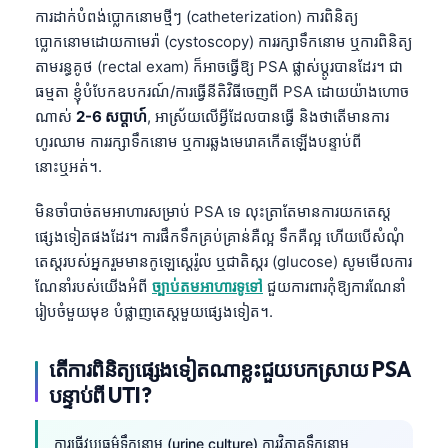
ការដាក់បំពង់ប្លោកនោមថ្មីៗ (catheterization) ការពិនិត្យ
తెలుగు
ប្លោកនោមដោយកាមេរ៉ា (cystoscopy) ការរក្សាទឹកនោម ឬការពិនិត្យ
मराठी
តាមរន្ធគូថ (rectal exam) ក៏អាចធ្វើឱ្យ PSA ផ្លាស់ប្តូរបានដែរ។ ជា
ធម្មតា ខ្ញុំបំបែកឧបករណ៍/ការធ្វើនីតិវិធីចេញពី PSA ដោយយ៉ាងហោច
اردو
ណាស់
2-6 សប្តាហ៍
, អាស្រ័យលើអ្វីដែលបានធ្វើ និងថាតើមានការ
বাংলা
ហូរឈាម ការរក្សាទឹកនោម ឬការឆ្លងមេរោគកើតឡើងបន្ទាប់ពី
Shqip
នោះឬអត់។.
Magyar
មិនចាំបាច់តមអាហារសម្រាប់ PSA ទេ លុះត្រាតែមានការយកតេស្ត
Slovenščina
ផ្សេងទៀតផងដែរ។ ការផឹកទឹកគ្រប់គ្រាន់គឺល្អ ទឹកគឺល្អ ហើយបើសំណុំ
한국어
តេស្តរបស់អ្នករួមមានកូឡេស្តេរ៉ូល ឬជាតិស្ករ (glucose) សូមមើលការ
ណែនាំរបស់យើងអំពី
ច្បាប់តមអាហារទូទៅ
ជួយការពារកុំឱ្យការណែនាំ
Polski
រៀបចំមួយមុខ បំផ្លាញតេស្តមួយផ្សេងទៀត។.
Lietuvių kalba
Русский
តើការពិនិត្យផ្សេងទៀតណាខ្លះជួយបកស្រាយ PSA
បន្ទាប់ពី UTI?
ქართული
Čeština
ការធ្វើវប្បធម៌ទឹកនោម (urine culture) ការវិភាគទឹកនោម