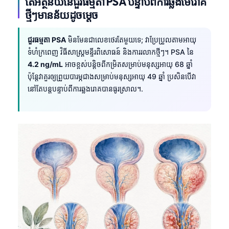
តើអត្ថន័យនៃជួរធម្មតា PSA បន្ទាប់ពីការឆ្លងមេរោគ
ថ្មីៗមានន័យដូចម្តេច
ជួរធម្មតា PSA
មិនមែនជាលេខថេរតែមួយទេ; វាប្រែប្រួលតាមអាយុ
ទំហំក្រពេញ វិធីសាស្ត្រមន្ទីរពិសោធន៍ និងការរលាកថ្មីៗ។ PSA នៃ
4.2 ng/mL
អាចខ្ពស់បន្តិចពីកម្រិតសម្រាប់មនុស្សអាយុ 68 ឆ្នាំ
ប៉ុន្តែវាគួរឲ្យព្រួយបារម្ភជាងសម្រាប់មនុស្សអាយុ 49 ឆ្នាំ ប្រសិនបើវា
នៅតែបន្តបន្ទាប់ពីការឆ្លងរោគបានធូរស្រាល។.