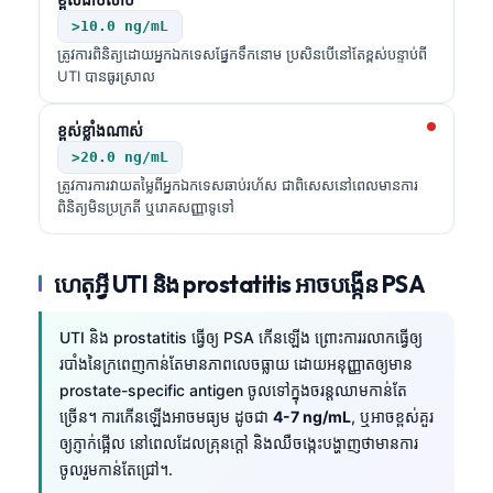
>10.0 ng/mL
ត្រូវការពិនិត្យដោយអ្នកឯកទេសផ្នែកទឹកនោម ប្រសិនបើនៅតែខ្ពស់បន្ទាប់ពី
UTI បានធូរស្រាល
ខ្ពស់ខ្លាំងណាស់
>20.0 ng/mL
ត្រូវការការវាយតម្លៃពីអ្នកឯកទេសឆាប់រហ័ស ជាពិសេសនៅពេលមានការ
ពិនិត្យមិនប្រក្រតី ឬរោគសញ្ញាទូទៅ
ហេតុអ្វី UTI និង prostatitis អាចបង្កើន PSA
UTI និង prostatitis ធ្វើឲ្យ PSA កើនឡើង ព្រោះការរលាកធ្វើឲ្យ
របាំងនៃក្រពេញកាន់តែមានភាពលេចធ្លាយ ដោយអនុញ្ញាតឲ្យមាន
prostate-specific antigen ចូលទៅក្នុងចរន្តឈាមកាន់តែ
ច្រើន។ ការកើនឡើងអាចមធ្យម ដូចជា
4-7 ng/mL
, ឬអាចខ្ពស់គួរ
ឲ្យភ្ញាក់ផ្អើល នៅពេលដែលគ្រុនក្តៅ និងឈឺចង្កេះបង្ហាញថាមានការ
ចូលរួមកាន់តែជ្រៅ។.