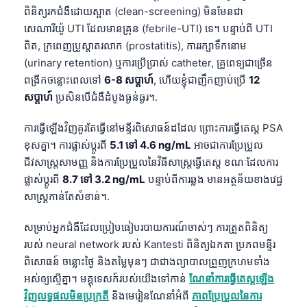
ពិនិត្យរកជំងឺដោយស្អាត (clean-screening) មិនមែនជា
សេណារីយ៉ូ UTI ដែលមានគ្រុន (febrile-UTI) ទេ។ បន្ទាប់ពី UTI
ពិត, ក្រពេញប្រូស្តាតរលាក (prostatitis), ការរក្សាទឹកនោម
(urinary retention) ឬការប្រើប្រាស់ catheter, គ្រូពេទ្យជាច្រើន
ពង្រីកចន្លោះពេលទៅ
6-8 សប្តាហ៍
, ហើយខ្ញុំជាញឹកញាប់ប្រើ
12
សប្តាហ៍
ប្រសិនបើជំងឺដំបូងធ្ងន់ធ្ងរ។.
ការធ្វើឡើងវិញគួរតែធ្វើនៅមន្ទីរពិសោធន៍ដដែល ព្រោះការធ្វើតេស្ត PSA
ខុសគ្នា។ ការផ្លាស់ប្តូរពី
5.1 ទៅ 4.6 ng/mL
អាចជាការប្រែប្រួល
ជីវសាស្ត្រសាមញ្ញ និងការប្រែប្រួលនៃវិធីសាស្ត្រធ្វើតេស្ត ខណៈដែលការ
ផ្លាស់ប្តូរពី
8.7 ទៅ 3.2 ng/mL
បន្ទាប់ពីការឆ្លង មានអត្ថន័យខាងវេជ្ជ
សាស្ត្រកាន់តែសំខាន់។.
សម្រាប់អ្នកជំងឺដែលប្រៀបធៀបរបាយការណ៍ចាស់ៗ ការត្រួតពិនិត្យ
របស់ neural network របស់ Kantesti ពិនិត្យឯកតា ប្រភពមន្ទីរ
ពិសោធន៍ ចន្លោះថ្ងៃ និងតម្លៃមុនៗ ជាជាងព្យាបាលព្រួញក្រហមទាំង
អស់ឲ្យស្មើគ្នា។ មគ្គុទេសក៍របស់យើងទៅកាន់
ណែនាំការធ្វើតេស្តឡើង
វិញលទ្ធផលមិនប្រក្រតី
និងមេរៀនណែនាំអំពី
ភាពប្រែប្រួលនៃការ