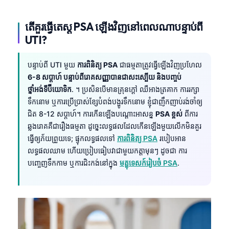
តើគួរធ្វើតេស្ត PSA ឡើងវិញនៅពេលណាបន្ទាប់ពី
UTI?
បន្ទាប់ពី UTI មួយ
ការពិនិត្យ PSA
ជាធម្មតាត្រូវធ្វើឡើងវិញប្រហែល
6-8 សប្តាហ៍ បន្ទាប់ពីរោគសញ្ញាបានជាសះស្បើយ និងបញ្ចប់
ថ្នាំអង់ទីប៊ីយោទិក
. ។ ប្រសិនបើមានគ្រុនក្តៅ ឈឺអាងត្រគាក ការរក្សា
ទឹកនោម ឬការប្រើប្រាស់ខ្សែបំពង់បង្ហូរទឹកនោម ខ្ញុំជាញឹកញាប់រង់ចាំឲ្យ
ជិត 8-12 សប្តាហ៍។ ការកើនឡើងបណ្តោះអាសន្ន
PSA ខ្ពស់
ពីការ
ឆ្លងរោគគឺជារឿងធម្មតា ដូច្នេះលទ្ធផលដែលកើនឡើងមួយលើកមិនគួរ
ធ្វើឲ្យភ័យព្រួយទេ; ផ្ទុកលទ្ធផលទៅ
ការពិនិត្យ PSA
របៀបអាន
លទ្ធផលឈាម ហើយប្រៀបធៀបវាជាមួយកត្តាមុនៗ ដូចជា ការ
បញ្ចេញទឹកកាម ឬការជិះកង់នៅក្នុង
មគ្គុទេសក៍រៀបចំ PSA
.