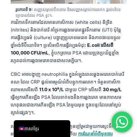
简体中文
រូបភាពទី 9:
សញ្ញាសម្គាល់ទឹកនោម និងសញ្ញាសម្គាល់ការរលាក ផ្តល់បរិបទ
ព្យាបាលដែល PSA ខ្វះ។.
Română
ការវិភាគទឹកនោមដែលមានកោសិកាស (white cells) នីទ្រីត
Türkçe
(nitrites) និងបាក់តេរី គាំទ្រការឆ្លងមេរោគផ្លូវទឹកនោម (UTI) ប៉ុន្តែ
ការធ្វើវប្បធម៌ (culture) បង្ហាញប្រភេទមេរោគ និងភាពងាយទទួល
Ελληνικά
ថ្នាំអង់ទីប៊ីយោទិច។ ប្រសិនបើការធ្វើវប្បធម៌ដុះ
E. coli លើសពី
Português
100,000 CFU/mL
, ខ្ញុំបកស្រាយ PSA ដោយប្រុងប្រយ័ត្នខ្លាំង
Español
រហូតដល់ការឆ្លងមេរោគបានជាសះស្បើយ។.
Italiano
CBC អាចបង្ហាញ neutrophilia ក្នុងអំឡុងពេលឆ្លងមេរោគបាក់តេរី
עִבְרִית
ខណៈដែល CRP ផ្តល់អារម្មណ៍អំពីបន្ទុកការរលាក។ ចំនួនកោសិកា
Français
ឈាមសលើសពី
11.0 x 10⁹/L
ជាមួយ CRP លើសពី
30 mg/L
ធ្វើឲ្យការកើនឡើង PSA ដែលទាក់ទងនឹងការឆ្លងរោគ មានភាពសម
العربية
ហេតុផលជាងការកើនឡើង PSA តែមួយមុខ ក្នុងបន្ទះដែលនៅស្ងប់
Deutsch
ស្ងាត់ផ្សេងៗ។.
English
លទ្ធផលតម្រងនោមក៏សំខាន់ដែរ។ គ្រុនក្តៅរួមជាមួយការស្ទះទឹកនោម
ភាសាខ្មែរ
អាចធ្វើឲ្យ creatinine កើនឡើង ហើយ
ការណែនាំអំពីមុខងារ