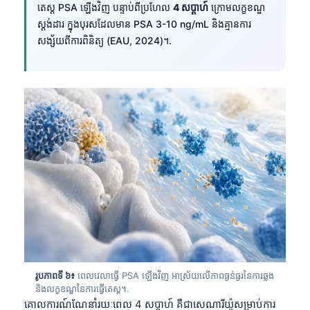
តេស្ត PSA ឡើងវិញ បន្ទាប់ពីប្រហែល
4 សប្តាហ៍
ក្រោមលក្ខខណ្ឌ
ស្តង់ដារ ក្នុងបុរសដែលមាន PSA 3-10 ng/mL និងគ្មានការ
សង្ស័យពីការពិនិត្យ (EAU, 2024)។.
រូបភាពទី ៦៖
ពេលវេលាធ្វើ PSA ឡើងវិញ អាស្រ័យលើភាពធ្ងន់ធ្ងរនៃការឆ្លង
និងលក្ខខណ្ឌនៃការធ្វើតេស្ត។.
គោលការណ៍ណែនាំរយៈពេល 4 សប្តាហ៍ គឺជាសេណារីយ៉ូសម្រាប់ការ