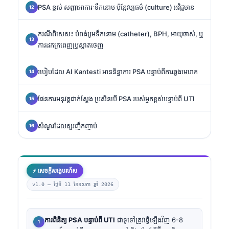
PSA ខ្ពស់ សញ្ញាអាការៈទឹកនោម ប៉ុន្តែវប្បធម៌ (culture) អវិជ្ជមាន
ករណីពិសេស៖ បំពង់បូមទឹកនោម (catheter), BPH, អាយុចាស់, ឬ
ការដកក្រពេញប្រូស្តាតចេញ
របៀបដែល AI Kantesti អាននិន្នាការ PSA បន្ទាប់ពីការឆ្លងមេរោគ
ផែនការអនុវត្តជាក់ស្តែង ប្រសិនបើ PSA របស់អ្នកខ្ពស់បន្ទាប់ពី UTI
សំណួរដែលសួរញឹកញាប់
⚡ សេចក្តីសង្ខេបរហ័ស
v1.0 —
ថ្ងៃទី 11 ខែឧសភា ឆ្នាំ 2026
ការពិនិត្យ PSA បន្ទាប់ពី UTI
ជាទូទៅត្រូវធ្វើឡើងវិញ 6-8