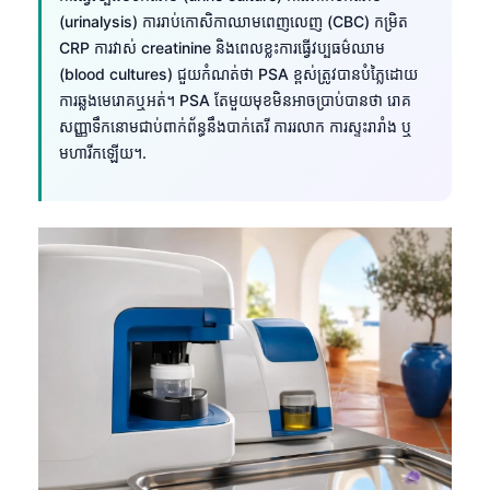
日本語
(urinalysis) ការរាប់កោសិកាឈាមពេញលេញ (CBC) កម្រិត
Eesti
CRP ការវាស់ creatinine និងពេលខ្លះការធ្វើវប្បធម៌ឈាម
(blood cultures) ជួយកំណត់ថា PSA ខ្ពស់ត្រូវបានបំភ្លៃដោយ
Azərbaycan dili
ការឆ្លងមេរោគឬអត់។ PSA តែមួយមុខមិនអាចប្រាប់បានថា រោគ
Bosanski
សញ្ញាទឹកនោមជាប់ពាក់ព័ន្ធនឹងបាក់តេរី ការរលាក ការស្ទះរារាំង ឬ
មហារីកឡើយ។.
Svenska
Српски језик
Íslenska
Հայերեն
Bahasa Indonesia
हिन्दी
Nederlands
Dansk
Български
فارسی