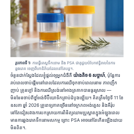
រូបភាពទី 1:
ការធ្វើតេស្តទឹកនោម និង PSA ជាគូជួយបំបែកឥទ្ធិពលនៃការ
ឆ្លងរោគ ចេញពីហានិភ័យដែលនៅតែបន្ត។.
ចំនួនជាក់ស្តែងដែលខ្ញុំផ្តល់ឲ្យអ្នកជំងឺគឺ
យ៉ាងតិច 6 សប្តាហ៍
, ប៉ុន្តែការ
រាប់ពេលចាប់ផ្តើមនៅពេលដែលការឈឺចុកចាប់ពេលនោម ភាពញឹក
ញាប់ គ្រុនក្តៅ និងការឈឺស្រង់នៅអាងត្រគាកបានធូរស្រាល —
មិនមែនចាប់ពីថ្នាំអង់ទីប៊ីយោទិកគ្រាប់ដំបូងឡើយ។ គិតត្រឹមថ្ងៃទី 11 ខែ
ឧសភា ឆ្នាំ 2026 គ្រូពេទ្យភាគច្រើននៅចក្រភពអង់គ្លេស និងអឺរ៉ុប
នៅតែជៀសវាងការបកស្រាយការពិនិត្យឈាមប្រូស្តាតក្នុងអំឡុងពេល
មានការឆ្លងរោគទឹកនោមសកម្ម ព្រោះ PSA អាចនៅតែកើនឡើងដោយ
មិនពិត។.