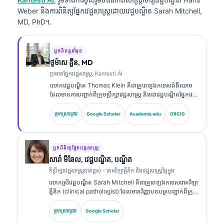
Weber និងការពិនិត្យផ្នែកវេជ្ជសាស្ត្រដោយវេជ្ជបណ្ឌិត Sarah Mitchell,
MD, PhD។.
អ្នកនិពន្ធនាំមុខ
ថូម៉ាស គ្លីន, MD
ប្រធានផ្នែកវេជ្ជសាស្ត្រ, Kantesti AI
លោកវេជ្ជបណ្ឌិត Thomas Klein គឺជាគ្រូពេទ្យឯកទេសជំងឺឈាម
ដែលមានការបញ្ជាក់ពីក្រុមប្រឹក្សាវេជ្ជសាស្ត្រ និងជាវេជ្ជបណ្ឌិតផ្នែកវេជ្ជ
សាស្ត្រផ្ទៃក្នុង ដែលមានបទពិសោធន៍ជាង 15 ឆ្នាំក្នុងវិស័យវេជ្ជ
សាស្ត្រមន្ទីរពិសោធន៍ និងការវិភាគផ្នែកព្យាបាលដែលជួយដោយ AI។
ច្រកស្រាវជ្រាវ
Google Scholar
Academia.edu
ORCID
ក្នុងតួនាទីជានាយកវេជ្ជសាស្ត្រនៅ Kantesti AI លោកផ្តល់ការត្រួត
ពិនិត្យផ្នែកវេជ្ជសាស្ត្រលើភាពត្រឹមត្រូវនៃការវិភាគផ្នែកវេជ្ជសាស្ត្ររបស់
បណ្តាញសរសៃប្រសាទដែលជាកម្មសិទ្ធិ។ លោកវេជ្ជបណ្ឌិត Klein
បានបោះពុម្ពផ្សាយយ៉ាងទូលំទូលាយលើការបកស្រាយសញ្ញា
អ្នកពិនិត្យផ្នែកវេជ្ជសាស្ត្រ
សម្គាល់ជីវសាស្ត្រ និងការធ្វើរោគវិនិច្ឆ័យក្នុងមន្ទីរពិសោធន៍លើប្រធានប
សារ៉ា មីឆែល, វេជ្ជបណ្ឌិត, បណ្ឌិត
ទទាក់ទងនឹងវេជ្ជសាស្ត្រមន្ទីរពិសោធន៍។.
ទីប្រឹក្សាវេជ្ជសាស្ត្រជាន់ខ្ពស់ - រោគវិទ្យាគ្លីនិក និងវេជ្ជសាស្ត្រផ្ទៃក្នុង
លោកស្រីវេជ្ជបណ្ឌិត Sarah Mitchell គឺជាគ្រូពេទ្យឯកទេសរោគវិទ្យា
គ្លីនិក (clinical pathologist) ដែលមានវិញ្ញាបនបត្របញ្ជាក់ពីក្រុម
ប្រឹក្សាវេជ្ជសាស្ត្រ និងមានបទពិសោធន៍ជាង 18 ឆ្នាំក្នុងវិស័យវេជ្ជ
សាស្ត្រមន្ទីរពិសោធន៍ និងការវិភាគផ្នែករោគវិនិច្ឆ័យ។ លោកស្រីមាន
ច្រកស្រាវជ្រាវ
Google Scholar
វិញ្ញាបនបត្រឯកទេសក្នុងគីមីវិទ្យាគ្លីនិក (clinical chemistry)