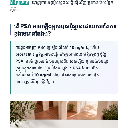
ពិនិត្យឈាម
បង្ហាញថាហេតុអ្វីលទ្ធផលធ្វើឡើងវិញត្រូវការបរិបទផ្នែក
ស្ថិតិ។.
តើ PSA អាចឡើងខ្ពស់បានប៉ុន្មាន ដោយសារតែការ
ឆ្លងមេរោគតែឯង?
ការឆ្លងអាចរុញ PSA ឲ្យឡើងលើសពី
10 ng/mL
, ហើយ
prostatitis ធ្ងន់ធ្ងរអាចបង្កើតតម្លៃខ្ពស់ជាងនេះបន្តិចម្ដងៗ ប៉ុន្តែ
PSA កាន់តែខ្ពស់នៅតែបន្តបន្ទាប់ពីជាសះស្បើយ ខ្ញុំកាន់តែមិនសូវ
ស្រួលក្នុងការហៅថា “គ្រាន់តែការឆ្លង”។ PSA ដែលនៅតែ
ខ្ពស់លើសពី
10 ng/mL
ជាទូទៅគួរតែឲ្យអ្នកឯកទេសផ្នែក
urology ពិនិត្យឡើងវិញ។.
Norsk bokmål
Ślōnskŏ gŏdka