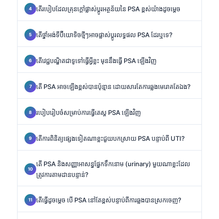
តើរបៀបដែលគ្រុនក្តៅផ្លាស់ប្តូរអត្ថន័យនៃ PSA ខ្ពស់យ៉ាងដូចម្តេច
តើថ្នាំអង់ទីប៊ីយោទិចថ្មីៗអាចផ្លាស់ប្តូរលទ្ធផល PSA ដែរឬទេ?
តើវេជ្ជបណ្ឌិតជាទូទៅធ្វើអ្វីខ្លះ មុននឹងធ្វើ PSA ឡើងវិញ
តើ PSA អាចឡើងខ្ពស់បានប៉ុន្មាន ដោយសារតែការឆ្លងមេរោគតែឯង?
របៀបរៀបចំសម្រាប់ការធ្វើតេស្ត PSA ឡើងវិញ
តើការពិនិត្យផ្សេងទៀតណាខ្លះជួយបកស្រាយ PSA បន្ទាប់ពី UTI?
តើ PSA និងសញ្ញាអាសន្នផ្នែកទឹកនោម (urinary) មួយណាខ្លះដែល
ត្រូវការតាមដានបន្ទាន់?
តើធ្វើដូចម្តេច បើ PSA នៅតែខ្ពស់បន្ទាប់ពីការឆ្លងបានស្រកចេញ?