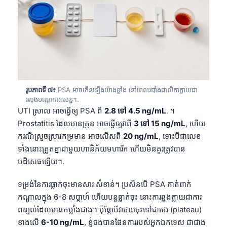
Frysk
Esperanto
Беларуская мова
Татар теле
Кыргызча
រូបភាពទី ៧៖
PSA អាចកើនឡើងយ៉ាងខ្លាំង នៅពេលរបាំងជាលិកាក្លាយជា
ئۇيغۇرچە
រលុងបណ្តោះអាសន្ន។.
UTI ស្រាល អាចធ្វើឲ្យ PSA ពី
2.8 ទៅ 4.5 ng/mL
. ។
Cebuano
Prostatitis ដែលមានគ្រុន អាចធ្វើឲ្យវាពី
3 ទៅ 15 ng/mL
, ហើយ
Basa Jawa
ករណីស្រួចស្រាវកម្រមាន អាចលើសពី
20 ng/mL
, ទោះបីជាលេខ
ພາສາລາວ
ទាំងនោះត្រួតគ្នាជាមួយហានិភ័យមហារីក ហើយមិនគួរត្រូវបាន
Монгол
បដិសេធឡើយ។.
Afrikaans
ទម្រង់នៃការធ្លាក់ចុះមានសារៈសំខាន់។ ប្រសិនបើ PSA កាត់ពាក់
العربية المغربية
កណ្តាលក្នុង 6-8 សប្តាហ៍ ហើយបន្តធ្លាក់ចុះ នោះការឆ្លងក្លាយជាការ
ពន្យល់ដែលមានកម្លាំងជាង។ ប៉ុន្តែបើវាថយចុះទៅជាថេរ (plateau)
Occitan
ខាងលើ
6-10 ng/mL
, ខ្ញុំចង់បានផែនការរបស់អ្នកឯកទេស ជាជាង