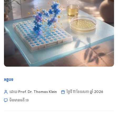
អត្ថបទ
ដោយ Prof. Dr. Thomas Klein
ថ្ងៃទី 11 ខែឧសភា ឆ្នាំ 2026
មិនមាន​មតិ​
ទេ