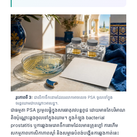
រូបភាពទី 3:
ជាលិកាទឹកនោមដែលរលាកអាចលេច PSA ចូលទៅក្នុង
ចរន្តឈាមជាបណ្តោះអាសន្ន។.
ជាធម្មតា PSA ប្រមូលផ្តុំក្នុងសារធាតុរាវបន្តពូជ ដោយមានតែបរិមាណ
តិចប៉ុណ្ណោះឆ្លងចូលទៅក្នុងឈាម។ ក្នុងកំឡុង bacterial
prostatitis ឬការឆ្លងមេរោគទឹកនោមដែលមានគ្រុនក្តៅ ការហើម
សកម្មភាពកោសិកាភាពស៊ាំ និងសម្ពាធបំពង់បង្កើនការឆ្លងកាត់នេះ