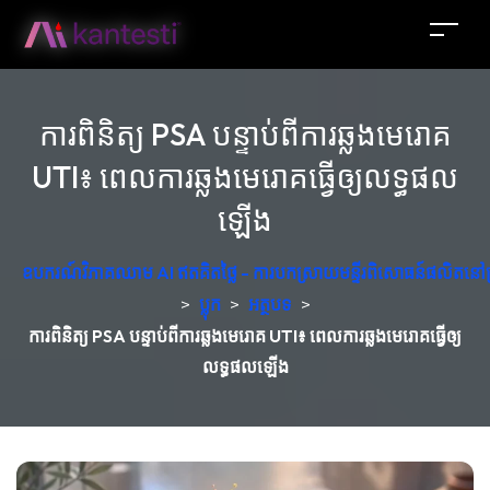
ការពិនិត្យ PSA បន្ទាប់ពីការឆ្លងមេរោគ
UTI៖ ពេលការឆ្លងមេរោគធ្វើឲ្យលទ្ធផល
ឡើង
ឧបករណ៍វិភាគឈាម AI ឥតគិតថ្លៃ - ការបកស្រាយមន្ទីរពិសោធន៍ផលិតនៅប
>
ប្លុក
>
អត្ថបទ
>
ការពិនិត្យ PSA បន្ទាប់ពីការឆ្លងមេរោគ UTI៖ ពេលការឆ្លងមេរោគធ្វើឲ្យ
លទ្ធផលឡើង