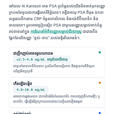
នៅពេល AI Kantesti អាន PSA ប្រព័ន្ធរបស់យើងមិនចាត់ទុកសញ្ញា
ក្រហមតែមួយជាការធ្វើរោគវិនិច្ឆ័យទេ។ វាថ្លឹងអាយុ PSA ពីមុន ឯកតា
លទ្ធផលទឹកនោម CRP ចំនួនកោសិកាស និងអង់ទីប៊ីយោទិក និង
ពេលវេលា។ អ្នកអាចប្រៀបធៀប PSA ជាមួយសញ្ញាសម្គាល់ពាក់ព័ន្ធ
រាប់ពាន់នៅក្នុង
ការណែនាំអំពីសញ្ញាសម្គាល់ជីវសាស្រ្ត
ជាជាងពឹង
ផ្អែកតែលើសញ្ញា “ខ្ពស់-ទាប” របស់មន្ទីរពិសោធន៍។.
ជាញឹកញាប់អាចទទួលយកបាន
<2.5-4.0 ng/mL អាស្រ័យលើអាយុ
ជាទូទៅមានហានិភ័យទាប ប្រសិនបើមានស្ថិរភាព និងគ្មានការពិនិត្យរក
ឃើញមិនប្រក្រតី
កើនឡើងបន្តិច
4.0-10.0 ng/mL
អាចជាការឆ្លងមេរោគ ជាការរីកធំមិនមែនមហារីក ការបញ្ចេញទឹកកាមថ្មីៗ ឬ
មហារីក; ធ្វើឡើងវិញក្រោយពេលជាសះស្បើយជារឿងធម្មតា
ខ្ពស់ជាប់លាប់