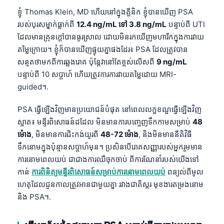
ខ្ញុំ Thomas Klein, MD ហើយនៅក្នុងគ្លីនិក ខ្ញុំបានឃើញ PSA
របស់បុរសម្នាក់ធ្លាក់ពី
12.4 ng/mL ទៅ 3.8 ng/mL
បន្ទាប់ពី UTI
ដែលមានគ្រុនក្តៅបានធូរស្រាល ដោយមិនរកឃើញមហារីកក្នុងការវាយ
តម្លៃក្រោយ។ ខ្ញុំក៏បានឃើញផ្ទុយគ្នាផងដែរ៖ PSA ដែលត្រូវបាន
សន្មតថាមកពីការឆ្លងរោគ ប៉ុន្តែវានៅតែខ្ពស់លើសពី
9 ng/mL
បន្ទាប់ពី 10 សប្តាហ៍ ហើយត្រូវការការវាយតម្លៃដោយ MRI-
guided។.
PSA ធ្វើឡើងវិញមានប្រយោជន៍បំផុត នៅពេលលក្ខខណ្ឌធ្វើឡើងវិញ
ស្អាត៖ មន្ទីរពិសោធន៍ដដែល មិនមានការបញ្ចេញទឹកកាមសម្រាប់
48
ម៉ោង
, មិនមានការជិះកង់យូរពី
48-72 ម៉ោង
, និងមិនមាននីតិវិធី
ទឹកនោមក្នុងប៉ុន្មានសប្តាហ៍មុន។ ប្រសិនបើរោគសញ្ញារបស់អ្នករួមមាន
ការនោមពេលយប់ ជាជាងការឈឺចុកចាប់ ពីការណែនាំរបស់យើងទៅ
កាន់
ការពិនិត្យមន្ទីរពិសោធន៍សម្រាប់ការនោមពេលយប់
ពន្យល់ពីមូល
ហេតុដែលជួនកាលត្រូវអានជាមួយគ្នា រវាងជាតិស្ករ មុខងារតម្រងនោម
និង PSA។.