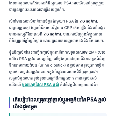
ដែលជាមូលហេតុដែលការពិនិត្យឈាម PSA អាចមើលទៅគួរឲ្យព្រួយ
បារម្ភសម្រាប់រយៈពេលជាច្រើនសប្តាហ៍។.
លំនាំមានសារៈសំខាន់ជាងចំនួនតែមួយ។ PSA នៃ
7.6 ng/mL
ជាមួយគ្រុនក្តៅ វប្បធម៌ទឹកនោមវិជ្ជមាន CRP កើនឡើង និងឈឺចង្កេះ
មានអាកប្បកិរិយាខុសពី
7.6 ng/mL
បានរកឃើញក្នុងអំឡុងពេល
ពិនិត្យប្រចាំឆ្នាំស្ងប់ស្ងាត់ ដោយគ្មានរោគសញ្ញាទាក់ទងនឹងទឹកនោម។.
ខ្ញុំឃើញលំនាំនេះជាញឹកញាប់ក្នុងការវិភាគលទ្ធផលឈាម 2M+ របស់
យើង៖ PSA ត្រូវបានបញ្ជាទិញនៅថ្ងៃតែមួយជាមួយនឹងការត្រួតពិនិត្យ
ទឹកនោមដោយដំបង (urine dipstick) បន្ទាប់មកមនុស្សភាគច្រើន
ភ្លេចថា លទ្ធផលត្រូវបានយកក្នុងអំឡុងពេលមានជំងឺស្រួចស្រាវ។
សម្រាប់មូលហេតុទូលំទូលាយក្រៅពីការឆ្លងរោគ ការពន្យល់របស់
យើងលើ
មូលហេតុដែល PSA ខ្ពស់
គឺជាដៃគូដ៏មានប្រយោជន៍។.
តើរបៀបដែលគ្រុនក្តៅផ្លាស់ប្តូរអត្ថន័យនៃ PSA ខ្ពស់
យ៉ាងដូចម្តេច