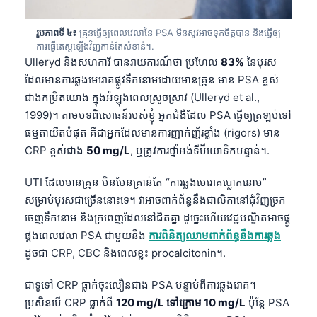
រូបភាពទី ៤៖
គ្រុនធ្វើឲ្យពេលវេលានៃ PSA មិនសូវអាចទុកចិត្តបាន និងធ្វើឲ្យ
ការធ្វើតេស្តឡើងវិញកាន់តែសំខាន់។.
Ulleryd និងសហការី បានរាយការណ៍ថា ប្រហែល
83%
នៃបុរស
ដែលមានការឆ្លងមេរោគផ្លូវទឹកនោមដោយមានគ្រុន មាន PSA ខ្ពស់
ជាងកម្រិតយោង ក្នុងអំឡុងពេលស្រួចស្រាវ (Ulleryd et al.,
1999)។ តាមបទពិសោធន៍របស់ខ្ញុំ អ្នកជំងឺដែល PSA ធ្វើឲ្យត្រឡប់ទៅ
ធម្មតាយឺតបំផុត គឺជាអ្នកដែលមានការញាក់ញ័រខ្លាំង (rigors) មាន
CRP ខ្ពស់ជាង
50 mg/L
, ឬត្រូវការថ្នាំអង់ទីប៊ីយោទិកបន្ទាន់។.
UTI ដែលមានគ្រុន មិនមែនគ្រាន់តែ “ការឆ្លងមេរោគប្លោកនោម”
សម្រាប់បុរសជាច្រើននោះទេ។ វាអាចពាក់ព័ន្ធនឹងជាលិកានៅជុំវិញច្រក
ចេញទឹកនោម និងក្រពេញដែលនៅជិតគ្នា ដូច្នេះហើយវេជ្ជបណ្ឌិតអាចផ្គូ
ផ្គងពេលវេលា PSA ជាមួយនឹង
ការពិនិត្យឈាមពាក់ព័ន្ធនឹងការឆ្លង
ដូចជា CRP, CBC និងពេលខ្លះ procalcitonin។.
ជាទូទៅ CRP ធ្លាក់ចុះលឿនជាង PSA បន្ទាប់ពីការឆ្លងរោគ។
ប្រសិនបើ CRP ធ្លាក់ពី
120 mg/L ទៅក្រោម 10 mg/L
ប៉ុន្តែ PSA