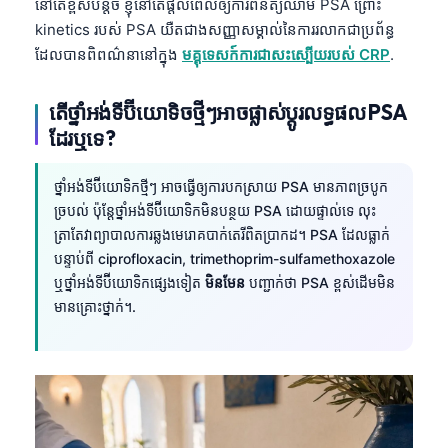
នៅតែខ្ពស់បន្តិច ខ្ញុំនៅតែផ្តល់ពេលឲ្យការពិនិត្យឈាម PSA ព្រោះ
kinetics របស់ PSA យឺតជាងសញ្ញាសម្គាល់នៃការរលាកជាប្រព័ន្ធ
ដែលបានពិពណ៌នានៅក្នុង
មគ្គុទេសក៍ការជាសះស្បើយរបស់ CRP
.
តើថ្នាំអង់ទីប៊ីយោទិចថ្មីៗអាចផ្លាស់ប្តូរលទ្ធផល PSA
ដែរឬទេ?
ថ្នាំអង់ទីប៊ីយោទិកថ្មីៗ អាចធ្វើឲ្យការបកស្រាយ PSA មានភាពច្របូក
ច្របល់ ប៉ុន្តែថ្នាំអង់ទីប៊ីយោទិកមិនបន្ថយ PSA ដោយផ្ទាល់ទេ លុះ
ត្រាតែវាព្យាបាលការឆ្លងមេរោគបាក់តេរីពិតប្រាកដ។ PSA ដែលធ្លាក់
បន្ទាប់ពី ciprofloxacin, trimethoprim-sulfamethoxazole
ឬថ្នាំអង់ទីប៊ីយោទិកផ្សេងទៀត
មិនមែន
បញ្ជាក់ថា PSA ខ្ពស់ដើមមិន
មានគ្រោះថ្នាក់។.