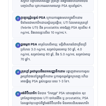
សប្តាហ៍ បន្ទាប់ពីរោគសញ្ញា គ្រុនក្តៅ និងថ្នាំអង់ទីប៊ីយោទិចបាន
បញ្ចប់ហើយ ព្រោះការរលាកអាចរក្សា PSA ឲ្យនៅខ្ពស់។.
កូឡេស្តេរ៉ូលខ្ពស់ PSA
ក្រោយការឆ្លងមេរោគក្នុងទឹកនោម
មិនមែនជាមហារីកដោយស្វ័យប្រវត្តិទេ; UTI ដែលមានគ្រុនក្តៅ
(febrile UTI) និង prostatitis អាចជំរុញ PSA ឲ្យលើស 4
ng/mL និងពេលខ្លះលើស 10 ng/mL។.
ជួរធម្មតា PSA
អាស្រ័យលើអាយុ; មន្ទីរពិសោធន៍ជាច្រើនប្រើ
ប្រហែល 3.0 ng/mL សម្រាប់បុរសអាយុ 50 ឆ្នាំ, 4.0
ng/mL សម្រាប់អាយុ 60 ឆ្នាំ, និង 5.0 ng/mL សម្រាប់អាយុ
70 ឆ្នាំ។.
គ្រុនក្តៅ រួមជាមួយនឹងរោគសញ្ញាទឹកនោម
បង្ហាញថាមានការចូល
រួមជ្រៅជាងនៅក្នុងផ្លូវទឹកនោម ឬការចូលរួមផ្នែកក្រពេញ ហើយ
អាចធ្វើឲ្យ PSA ខ្ពស់បន្តរយៈពេល 1-3 ខែ។.
អង់ទីប៊ីយោទិក
មិនបាន “កែតម្រូវ” PSA ដោយផ្ទាល់ទេ លុះ
ត្រាតែពួកវាព្យាបាល UTI បាក់តេរីពិត ឬ prostatitis; PSA
ដែលធ្លាក់ចុះបន្ទាប់ពីថ្នាំអង់ទីប៊ីយោទិច មិនអាចបដិសេធមហារីក