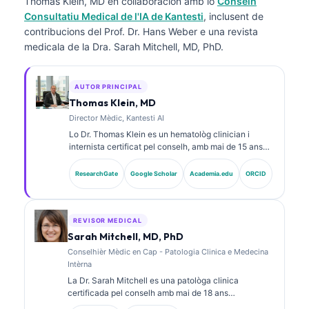
Thomas Klein, MD
en collaboracion amb lo
Conselh
Consultatiu Medical de l'IA de Kantesti
, inclusent de
contribucions del Prof. Dr. Hans Weber e una revista
medicala de la Dra. Sarah Mitchell, MD, PhD.
AUTOR PRINCIPAL
Thomas Klein, MD
Director Mèdic, Kantesti AI
Lo Dr. Thomas Klein es un hematològ clinician i
internista certificat pel conselh, amb mai de 15 ans
d’experiència en medicina de laboratòri e anàlisi
clinica assistida per IA. Com a director mèdic a
ResearchGate
Google Scholar
Academia.edu
ORCID
Kantesti AI, proveís una supervisió clinica de
l’exactitud medica de la xarxa neurala proprietària. Lo
Dr. Klein a publicat fòrça sus l’interpretacion de
biomarcadors e los diagnòstics de laboratòri en
REVISOR MEDICAL
temes de medicina de laboratòri.
Sarah Mitchell, MD, PhD
Conselhièr Mèdic en Cap - Patologia Clinica e Medecina
Intèrna
La Dr. Sarah Mitchell es una patològa clinica
certificada pel conselh amb mai de 18 ans
d’experiéncia en medicina de laboratòri e analisi