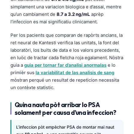
Euskara
simplament una variacion biologica e d’assai, mentre
Македонски јазик
qu’un cambiament de
8.7 a 3.2 ng/mL
aprèp
Latviešu valoda
l’infeccion es mai significatiu clinicament.
Galego
Per los pacients que comparan de rapòrts ancians, la
অসমীয়া
ret neural de Kantesti verifica las unitats, la font del
සිංහල
laboratòri, los buits de data e los valors precedents,
en luòc de tractar cada fletcha roja egalament. Nòstra
سنڌي
guia a
guia per tornar far d’analisi anormalas
e lo
پښتو
primièr sus
la variabilitat de las analisis de sang
mòstran perqué un resultat de repeticion necessita
un contèxte statistic.
Slovenčina
Hrvatski
Quina nauta pòt arribar lo PSA
Suomi
solament per causa d’una infeccion?
Қазақ тілі
L’infeccion pòt empèchar PSA de montar mai naut
Català