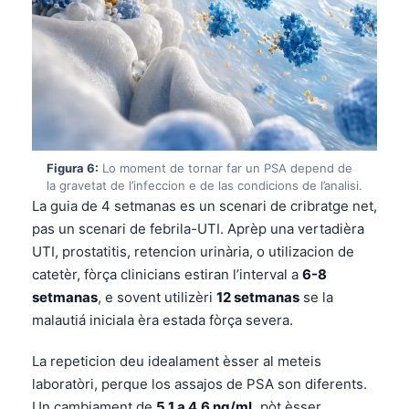
Frysk
Esperanto
Беларуская мова
Татар теле
Кыргызча
Figura 6:
Lo moment de tornar far un PSA depend de
ئۇيغۇرچە
la gravetat de l’infeccion e de las condicions de l’analisi.
Cebuano
La guia de 4 setmanas es un scenari de cribratge net,
pas un scenari de febrila-UTI. Aprèp una vertadièra
Basa Jawa
UTI, prostatitis, retencion urinària, o utilizacion de
ພາສາລາວ
catetèr, fòrça clinicians estiran l’interval a
6-8
Монгол
setmanas
, e sovent utilizèri
12 setmanas
se la
malautiá iniciala èra estada fòrça severa.
Afrikaans
العربية المغربية
La repeticion deu idealament èsser al meteis
Gàidhlig
laboratòri, perque los assajos de PSA son diferents.
Un cambiament de
5.1 a 4.6 ng/mL
pòt èsser