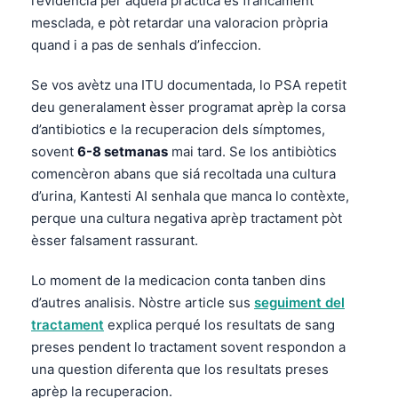
l’evidéncia per aquela practica es francament
mesclada, e pòt retardar una valoracion pròpria
quand i a pas de senhals d’infeccion.
Se vos avètz una ITU documentada, lo PSA repetit
deu generalament èsser programat aprèp la corsa
d’antibiotics e la recuperacion dels símptomes,
sovent
6-8 setmanas
mai tard. Se los antibiòtics
comencèron abans que siá recoltada una cultura
d’urina, Kantesti AI senhala que manca lo contèxte,
perque una cultura negativa aprèp tractament pòt
èsser falsament rassurant.
Lo moment de la medicacion conta tanben dins
d’autres analisis. Nòstre article sus
seguiment del
tractament
explica perqué los resultats de sang
preses pendent lo tractament sovent respondon a
una question diferenta que los resultats preses
aprèp la recuperacion.