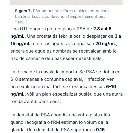
తెలుగు
Figura 7:
PSA pòt montar fòrça rapidament quandas
barrèras tissularas devenon temporàriament pus
मराठी
“lequi”.
اردو
Una UTI leugièra pòt desplaçar PSA de
2.8 a 4.5
ng/mL
. Una prostatitis febrila pòt lo desplaçar de
3 a
বাংলা
15 ng/mL
, e de cas aguts rars depassan
20 ng/mL
,
Shqip
encara que aqueles nombres se recavalcan amb lo
Magyar
risc de cancer e deu pas èsser desestimats.
Slovenščina
La forma de la davalada importa. Se PSA se dobla en
한국어
6-8 setmanas e contunha cap aval, l’infeccion ven
una explicacion mai fòrt; se s’estanca dessús
6-10
Polski
ng/mL
, vòli un plan especializat puslèu que una autra
Lietuvių kalba
ronda d’antibiotics cècs.
Русский
La densitat de PSA apondís una autra pista utila
ქართული
quand l’ecografia o l’RM estiman lo volum de la
Čeština
glanda. Una densitat de PSA superiora a
0.15