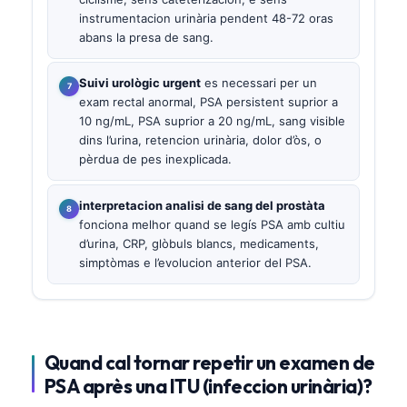
instrumentacion urinària pendent 48-72 oras
abans la presa de sang.
Suivi urològic urgent
es necessari per un
exam rectal anormal, PSA persistent suprior a
10 ng/mL, PSA suprior a 20 ng/mL, sang visible
dins l’urina, retencion urinària, dolor d’òs, o
pèrdua de pes inexplicada.
interpretacion analisi de sang del prostàta
fonciona melhor quand se legís PSA amb cultiu
d’urina, CRP, glòbuls blancs, medicaments,
simptòmas e l’evolucion anterior del PSA.
Quand cal tornar repetir un examen de
PSA après una ITU (infeccion urinària)?