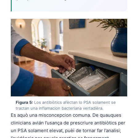
Figura 5:
Los antibiòtics afèctan lo PSA solament se
tractan una inflamacion bacteriana vertadièra.
Es aquò una misconcepcion comuna. De quauques
clinicians avián l’usança de prescriure antibiòtics per
un PSA solament elevat, puèi de tornar far l’analisi;