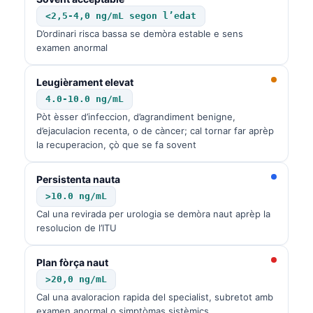
<2,5-4,0 ng/mL segon l’edat
D’ordinari risca bassa se demòra estable e sens
examen anormal
Leugièrament elevat
4.0-10.0 ng/mL
Pòt èsser d’infeccion, d’agrandiment benigne,
d’ejaculacion recenta, o de càncer; cal tornar far aprèp
la recuperacion, çò que se fa sovent
Persistenta nauta
>10.0 ng/mL
Cal una revirada per urologia se demòra naut aprèp la
resolucion de l’ITU
Plan fòrça naut
>20,0 ng/mL
Cal una avaloracion rapida del specialist, subretot amb
examen anormal o simptòmas sistèmics