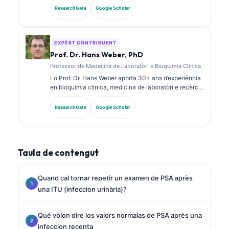
diagnostica. Tèn de certificacions d’especialitat en
ResearchGate
Google Scholar
quimia clinica e a publicat fòrça sus de panèls de
biomarcadors e sus l’analisi de laboratòri dins la
practica clinica.
EXPÈRT CONTRIBUENT
Prof. Dr. Hans Weber, PhD
Professor de Medecina de Laboratòri e Bioquimia Clinica
Lo Prof. Dr. Hans Weber aporta 30+ ans d’experiéncia
en bioquimia clinica, medicina de laboratòri e recèrca
sus biomarcadors. Ancià President de la Societat
Alemana de Quimia Clinica, se especializa dins
ResearchGate
Google Scholar
l’analisi de panèls diagnostics, la standardizacion dels
biomarcadors e la medicina de laboratòri ajudada per
IA.
Taula de contengut
Quand cal tornar repetir un examen de PSA après
una ITU (infeccion urinària)?
Qué vòlon dire los valors normalas de PSA après una
infeccion recenta