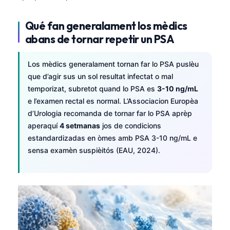
Qué fan generalament los mèdics
abans de tornar repetir un PSA
Los mèdics generalament tornan far lo PSA puslèu
que d’agir sus un sol resultat infectat o mal
temporizat, subretot quand lo PSA es
3-10 ng/mL
e l’examen rectal es normal. L’Associacion Europèa
d’Urologia recomanda de tornar far lo PSA aprèp
aperaquí
4 setmanas
jos de condicions
estandardizadas en òmes amb PSA 3-10 ng/mL e
sensa examèn suspièitós (EAU, 2024).
Norsk bokmål
Ślōnskŏ gŏdka