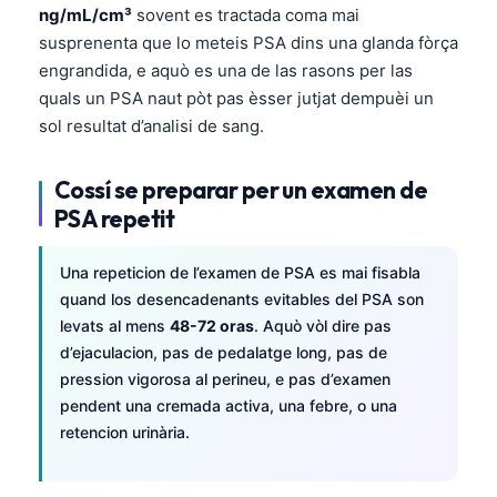
日本語
ng/mL/cm³
sovent es tractada coma mai
susprenenta que lo meteis PSA dins una glanda fòrça
Eesti
engrandida, e aquò es una de las rasons per las
Azərbaycan dili
quals un PSA naut pòt pas èsser jutjat dempuèi un
Bosanski
sol resultat d’analisi de sang.
Svenska
Cossí se preparar per un examen de
Српски језик
PSA repetit
Íslenska
Հայերեն
Una repeticion de l’examen de PSA es mai fisabla
quand los desencadenants evitables del PSA son
Bahasa Indonesia
levats al mens
48-72 oras
. Aquò vòl dire pas
हिन्दी
d’ejaculacion, pas de pedalatge long, pas de
Nederlands
pression vigorosa al perineu, e pas d’examen
pendent una cremada activa, una febre, o una
Dansk
retencion urinària.
Български
فارسی