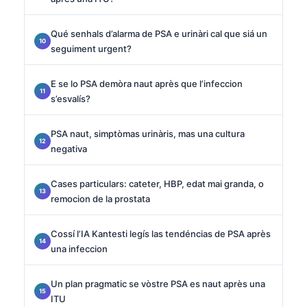
Qué senhals d’alarma de PSA e urinàri cal que siá un
seguiment urgent?
E se lo PSA demòra naut après que l’infeccion
s’esvalís?
PSA naut, simptòmas urinàris, mas una cultura
negativa
Cases particulars: cateter, HBP, edat mai granda, o
remocion de la prostata
Cossí l’IA Kantesti legís las tendéncias de PSA après
una infeccion
Un plan pragmatic se vòstre PSA es naut après una
ITU