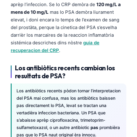
aprèp l’infeccion. Se lo CRP demòra de
120 mg/L a
mens de 10 mg/L
mas lo PSA demòra liurament
elevat, i doni encara lo temps de l’examen de sang
del prostàta, perque la cinetica del PSA s’esvelha
darrièr los marcaires de la reaccion inflamatòria
sistémica descriches dins nòstre
guia de
recuperacion del CRP
.
Los antibiòtics recents cambian los
resultats de PSA?
Los antibiòtics recents pòdon tornar l’interpretacion
del PSA mai confusa, mas los antibiòtics baissen
pas directament lo PSA, levat se tractan una
vertadièra infeccion bacteriana. Un PSA que
s’abaisse aprèp ciprofloxacina, trimetoprim-
sulfametoxazol, o un autre antibiotic
pas
prombièra
pas que lo PSA naut original èra innocu.