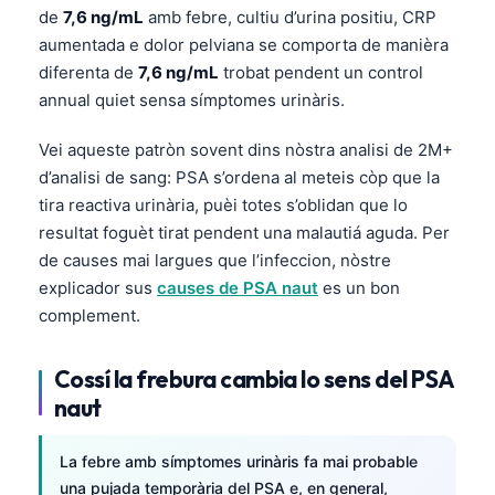
de
7,6 ng/mL
amb febre, cultiu d’urina positiu, CRP
aumentada e dolor pelviana se comporta de manièra
diferenta de
7,6 ng/mL
trobat pendent un control
annual quiet sensa símptomes urinàris.
Vei aqueste patròn sovent dins nòstra analisi de 2M+
d’analisi de sang: PSA s’ordena al meteis còp que la
tira reactiva urinària, puèi totes s’oblidan que lo
resultat foguèt tirat pendent una malautiá aguda. Per
de causes mai largues que l’infeccion, nòstre
explicador sus
causes de PSA naut
es un bon
complement.
Cossí la frebura cambia lo sens del PSA
naut
La febre amb símptomes urinàris fa mai probable
una pujada temporària del PSA e, en general,