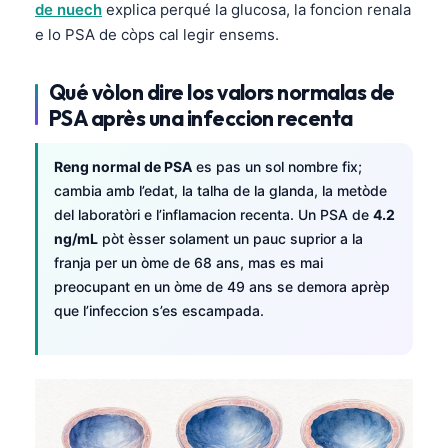
de nuech
explica perqué la glucosa, la foncion renala
e lo PSA de còps cal legir ensems.
Qué vòlon dire los valors normalas de
PSA après una infeccion recenta
Reng normal de PSA
es pas un sol nombre fix;
cambia amb l’edat, la talha de la glanda, la metòde
del laboratòri e l’inflamacion recenta. Un PSA de
4.2
ng/mL
pòt èsser solament un pauc suprior a la
franja per un òme de 68 ans, mas es mai
preocupant en un òme de 49 ans se demora aprèp
que l’infeccion s’es escampada.