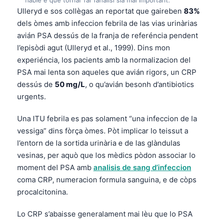
Ulleryd e sos collègas an reportat que gaireben
83%
dels òmes amb infeccion febrila de las vias urinàrias
avián PSA dessús de la franja de referéncia pendent
l’episòdi agut (Ulleryd et al., 1999). Dins mon
experiéncia, los pacients amb la normalizacion del
PSA mai lenta son aqueles que avián rigors, un CRP
dessús de
50 mg/L
, o qu’avián besonh d’antibiotics
urgents.
Una ITU febrila es pas solament “una infeccion de la
vessiga” dins fòrça òmes. Pòt implicar lo teissut a
l’entorn de la sortida urinària e de las glàndulas
vesinas, per aquò que los mèdics pòdon associar lo
moment del PSA amb
analisis de sang d’infeccion
coma CRP, numeracion formula sanguina, e de còps
procalcitonina.
Lo CRP s’abaisse generalament mai lèu que lo PSA