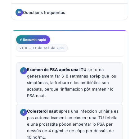
Questions frequentas
⚡ Resumit rapid
v1.0 —
11 de mai de 2026
Examen de PSA après una ITU
se torna
generalament far 6-8 setmanas aprèp que los
simptòmas, la frebura e los antibiòtics son
acabats, perque l’inflamacion pòt mantenir lo
PSA naut.
Colesteròl naut
après una infeccion urinària es
pas automaticament un càncer; una ITU febrila
e una prostatita pòdon empentar lo PSA per
dessús de 4 ng/mL e de còps per dessús de
10 ng/mL.