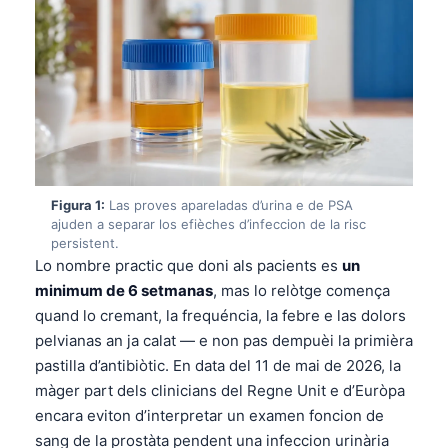
Figura 1:
Las proves apareladas d’urina e de PSA
ajuden a separar los efièches d’infeccion de la risc
persistent.
Lo nombre practic que doni als pacients es
un
minimum de 6 setmanas
, mas lo relòtge comença
quand lo cremant, la frequéncia, la febre e las dolors
pelvianas an ja calat — e non pas dempuèi la primièra
pastilla d’antibiòtic. En data del 11 de mai de 2026, la
màger part dels clinicians del Regne Unit e d’Euròpa
encara eviton d’interpretar un examen foncion de
sang de la prostàta pendent una infeccion urinària