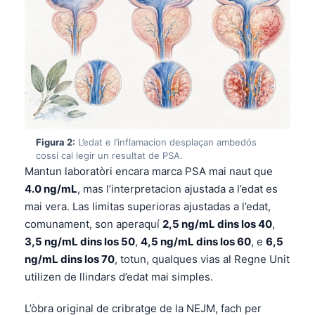
Figura 2:
L’edat e l’inflamacion desplaçan ambedós
cossí cal legir un resultat de PSA.
Mantun laboratòri encara marca PSA mai naut que
4.0 ng/mL
, mas l’interpretacion ajustada a l’edat es
mai vera. Las limitas superioras ajustadas a l’edat,
comunament, son aperaquí
2,5 ng/mL dins los 40
,
3,5 ng/mL dins los 50
,
4,5 ng/mL dins los 60
, e
6,5
ng/mL dins los 70
, totun, qualques vias al Regne Unit
utilizen de llindars d’edat mai simples.
L’òbra original de cribratge de la NEJM, fach per