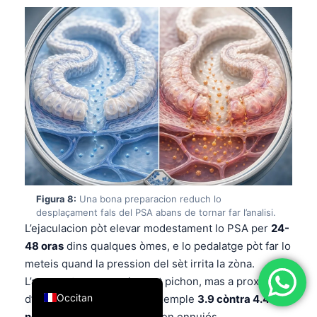
简体中文
Română
Türkçe
Ελληνικά
Português
Español
Italiano
עִבְרִית
Figura 8:
Una bona preparacion reduch lo
Français
desplaçament fals del PSA abans de tornar far l’analisi.
العربية
L’ejaculacion pòt elevar modestament lo PSA per
24-
48 oras
dins qualques òmes, e lo pedalatge pòt far lo
Deutsch
meteis quand la pression del sèt irrita la zòna.
English
L’augment es generalament pichon, mas a proximitat
Occitan
d’un punt de corta — per exemple
3.9 còntra 4.4
ng/mL
— çò qu’es pichon ven ennuiós.