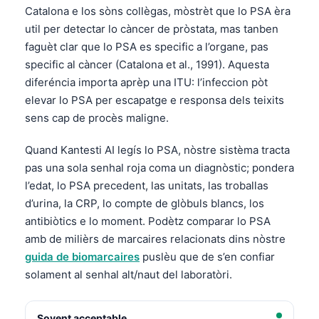
Catalona e los sòns collègas, mòstrèt que lo PSA èra
util per detectar lo càncer de pròstata, mas tanben
faguèt clar que lo PSA es specific a l’organe, pas
specific al càncer (Catalona et al., 1991). Aquesta
diferéncia importa aprèp una ITU: l’infeccion pòt
elevar lo PSA per escapatge e responsa dels teixits
sens cap de procès maligne.
Quand Kantesti AI legís lo PSA, nòstre sistèma tracta
pas una sola senhal roja coma un diagnòstic; pondera
l’edat, lo PSA precedent, las unitats, las troballas
d’urina, la CRP, lo compte de glòbuls blancs, los
antibiòtics e lo moment. Podètz comparar lo PSA
amb de milièrs de marcaires relacionats dins nòstre
guida de biomarcaires
puslèu que de s’en confiar
solament al senhal alt/naut del laboratòri.
Sovent acceptable