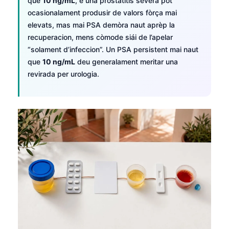
que
10 ng/mL
, e una prostatitis severa pòt
O‘zbekcha
ocasionalament produsir de valors fòrça mai
Українська
elevats, mas mai PSA demòra naut aprèp la
recuperacion, mens còmode siái de l’apelar
አማርኛ
“solament d’infeccion”. Un PSA persistent mai naut
Kiswahili
que
10 ng/mL
deu generalament meritar una
revirada per urologia.
ភាសាខ្មែរ
ဗမာစာ
ไทย
Tagalog
Tiếng Việt
Bahasa Melayu
മലയാളം
ಕನ್ನಡ
ગુજરાતી
தமிழ்