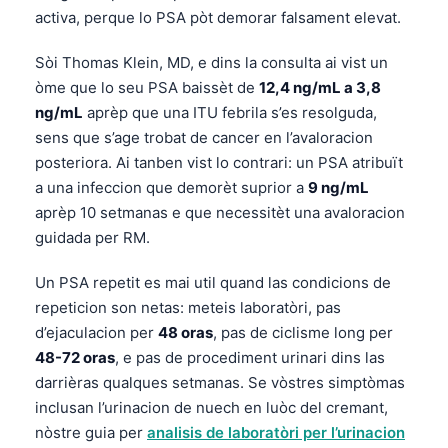
activa, perque lo PSA pòt demorar falsament elevat.
Sòi Thomas Klein, MD, e dins la consulta ai vist un
òme que lo seu PSA baissèt de
12,4 ng/mL a 3,8
ng/mL
aprèp que una ITU febrila s’es resolguda,
sens que s’age trobat de cancer en l’avaloracion
posteriora. Ai tanben vist lo contrari: un PSA atribuït
a una infeccion que demorèt suprior a
9 ng/mL
aprèp 10 setmanas e que necessitèt una avaloracion
guidada per RM.
Un PSA repetit es mai util quand las condicions de
repeticion son netas: meteis laboratòri, pas
d’ejaculacion per
48 oras
, pas de ciclisme long per
48-72 oras
, e pas de procediment urinari dins las
darrièras qualques setmanas. Se vòstres simptòmas
inclusan l’urinacion de nuech en luòc del cremant,
nòstre guia per
analisis de laboratòri per l’urinacion