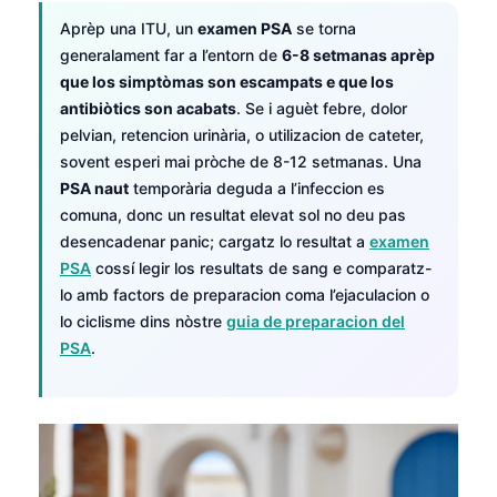
Aprèp una ITU, un
examen PSA
se torna
generalament far a l’entorn de
6-8 setmanas aprèp
que los simptòmas son escampats e que los
antibiòtics son acabats
. Se i aguèt febre, dolor
pelvian, retencion urinària, o utilizacion de cateter,
sovent esperi mai pròche de 8-12 setmanas. Una
PSA naut
temporària deguda a l’infeccion es
comuna, donc un resultat elevat sol no deu pas
desencadenar panic; cargatz lo resultat a
examen
PSA
cossí legir los resultats de sang e comparatz-
lo amb factors de preparacion coma l’ejaculacion o
lo ciclisme dins nòstre
guia de preparacion del
PSA
.