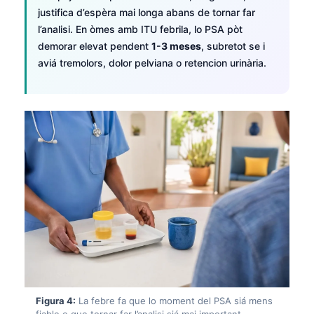
justifica d’espèra mai longa abans de tornar far
l’analisi. En òmes amb ITU febrila, lo PSA pòt
demorar elevat pendent
1-3 meses
, subretot se i
aviá tremolors, dolor pelviana o retencion urinària.
Figura 4:
La febre fa que lo moment del PSA siá mens
fiable e que tornar far l’analisi siá mai important.