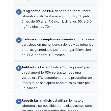
Reng normal de PSA
depend de l’edat; fòrça
laboratoris utilizant aperaquí 3,0 ng/mL pels
òmes de 50 ans, 4,0 ng/mL dins los 60, e 5,0
ng/mL dins los 70.
Frebura amb simptòmas urinàris
suggerís una
participacion mai prigonda de las vias urinàrias
o de las glàndulas e pòt prolongar l’elevacion
del PSA pendent 1-3 meses.
Antibiotics
los antibiòtics “corregisson” pas
directament lo PSA se tractan pas una
vertadièra ITU bacteriana o una prostatita; un
PSA que baissa après antibiòtics exclutz pas
un càncer.
Repetir las analisis
cal utilizar lo meteis
laboratòri, se possible, sens ejaculacion, sens
ciclisme, sens cateterizacion, e sens