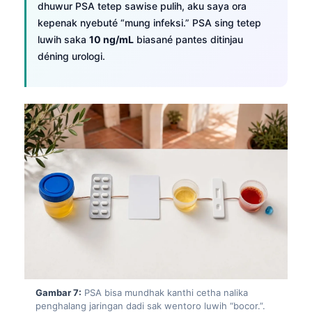
Euskara
dhuwur PSA tetep sawise pulih, aku saya ora
kepenak nyebuté “mung infeksi.” PSA sing tetep
Македонски јазик
luwih saka
10 ng/mL
biasané pantes ditinjau
Latviešu valoda
déning urologi.
Galego
অসমীয়া
සිංහල
سنڌي
پښتو
Slovenčina
Hrvatski
Suomi
Қазақ тілі
Gambar 7:
PSA bisa mundhak kanthi cetha nalika
Català
penghalang jaringan dadi sak wentoro luwih “bocor.”.