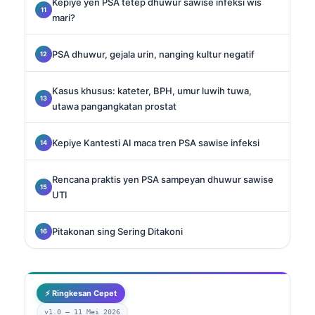
Kepiye yen PSA tetep dhuwur sawise infeksi wis
mari?
PSA dhuwur, gejala urin, nanging kultur negatif
Kasus khusus: kateter, BPH, umur luwih tuwa,
utawa pangangkatan prostat
Kepiye Kantesti AI maca tren PSA sawise infeksi
Rencana praktis yen PSA sampeyan dhuwur sawise
UTI
Pitakonan sing Sering Ditakoni
⚡ Ringkesan Cepet
v1.0 —
11 Mei 2026