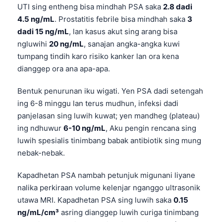
UTI sing entheng bisa mindhah PSA saka
2.8 dadi
O‘zbekcha
4.5 ng/mL
. Prostatitis febrile bisa mindhah saka
3
Українська
dadi 15 ng/mL
, lan kasus akut sing arang bisa
አማርኛ
ngluwihi
20 ng/mL
, sanajan angka-angka kuwi
tumpang tindih karo risiko kanker lan ora kena
Kiswahili
dianggep ora ana apa-apa.
ភាសាខ្មែរ
ဗမာစာ
Bentuk penurunan iku wigati. Yen PSA dadi setengah
ing 6-8 minggu lan terus mudhun, infeksi dadi
ไทย
panjelasan sing luwih kuwat; yen mandheg (plateau)
Tagalog
ing ndhuwur
6-10 ng/mL
, Aku pengin rencana sing
Tiếng Việt
luwih spesialis tinimbang babak antibiotik sing mung
nebak-nebak.
Bahasa Melayu
മലയാളം
Kapadhetan PSA nambah petunjuk migunani liyane
nalika perkiraan volume kelenjar nganggo ultrasonik
ಕನ್ನಡ
utawa MRI. Kapadhetan PSA sing luwih saka
0.15
ગુજરાતી
ng/mL/cm³
asring dianggep luwih curiga tinimbang
தமிழ்