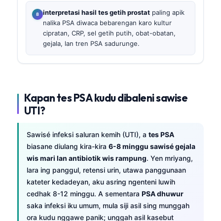
interpretasi hasil tes getih prostat
paling apik
nalika PSA diwaca bebarengan karo kultur
cipratan, CRP, sel getih putih, obat-obatan,
gejala, lan tren PSA sadurunge.
Kapan tes PSA kudu dibaleni sawise
UTI?
Sawisé infeksi saluran kemih (UTI), a
tes PSA
biasane diulang kira-kira
6-8 minggu sawisé gejala
wis mari lan antibiotik wis rampung
. Yen mriyang,
lara ing panggul, retensi urin, utawa panggunaan
kateter kedadeyan, aku asring ngenteni luwih
cedhak 8-12 minggu. A sementara
PSA dhuwur
saka infeksi iku umum, mula siji asil sing munggah
ora kudu nggawe panik; unggah asil kasebut