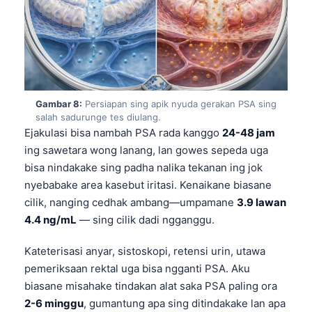
日本語
Eesti
Azərbaycan dili
Bosanski
Svenska
Gambar 8:
Persiapan sing apik nyuda gerakan PSA sing
salah sadurunge tes diulang.
Српски језик
Ejakulasi bisa nambah PSA rada kanggo
24-48 jam
Íslenska
ing sawetara wong lanang, lan gowes sepeda uga
bisa nindakake sing padha nalika tekanan ing jok
Հայերեն
nyebabake area kasebut iritasi. Kenaikane biasane
Bahasa Indonesia
cilik, nanging cedhak ambang—umpamane
3.9 lawan
हिन्दी
4.4 ng/mL
— sing cilik dadi ngganggu.
Nederlands
Kateterisasi anyar, sistoskopi, retensi urin, utawa
Dansk
pemeriksaan rektal uga bisa ngganti PSA. Aku
Български
biasane misahake tindakan alat saka PSA paling ora
2-6 minggu
, gumantung apa sing ditindakake lan apa
فارسی