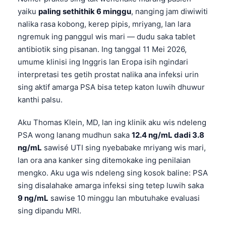
yaiku
paling sethithik 6 minggu
, nanging jam diwiwiti
nalika rasa kobong, kerep pipis, mriyang, lan lara
ngremuk ing panggul wis mari — dudu saka tablet
antibiotik sing pisanan. Ing tanggal 11 Mei 2026,
umume klinisi ing Inggris lan Eropa isih ngindari
interpretasi tes getih prostat nalika ana infeksi urin
sing aktif amarga PSA bisa tetep katon luwih dhuwur
kanthi palsu.
Aku Thomas Klein, MD, lan ing klinik aku wis ndeleng
PSA wong lanang mudhun saka
12.4 ng/mL dadi 3.8
ng/mL
sawisé UTI sing nyebabake mriyang wis mari,
lan ora ana kanker sing ditemokake ing penilaian
mengko. Aku uga wis ndeleng sing kosok baline: PSA
sing disalahake amarga infeksi sing tetep luwih saka
9 ng/mL
sawise 10 minggu lan mbutuhake evaluasi
sing dipandu MRI.