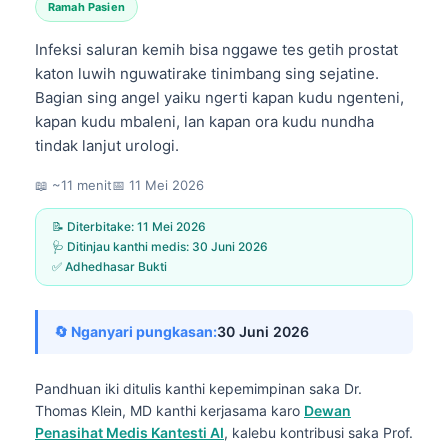
Ramah Pasien
Infeksi saluran kemih bisa nggawe tes getih prostat
katon luwih nguwatirake tinimbang sing sejatine.
Bagian sing angel yaiku ngerti kapan kudu ngenteni,
kapan kudu mbaleni, lan kapan ora kudu nundha
tindak lanjut urologi.
📖 ~11 menit
📅
11 Mei 2026
📝 Diterbitake:
11 Mei 2026
🩺 Ditinjau kanthi medis:
30 Juni 2026
✅ Adhedhasar Bukti
🔄 Nganyari pungkasan:
30 Juni 2026
Pandhuan iki ditulis kanthi kepemimpinan saka
Dr.
Thomas Klein, MD
kanthi kerjasama karo
Dewan
Penasihat Medis Kantesti AI
, kalebu kontribusi saka Prof.