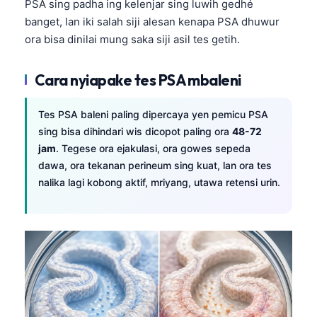
PSA sing padha ing kelenjar sing luwih gedhé
తెలుగు
banget, lan iki salah siji alesan kenapa PSA dhuwur
ora bisa dinilai mung saka siji asil tes getih.
मराठी
اردو
Cara nyiapake tes PSA mbaleni
বাংলা
Shqip
Tes PSA baleni paling dipercaya yen pemicu PSA
sing bisa dihindari wis dicopot paling ora
48-72
Magyar
jam
. Tegese ora ejakulasi, ora gowes sepeda
Slovenščina
dawa, ora tekanan perineum sing kuat, lan ora tes
nalika lagi kobong aktif, mriyang, utawa retensi urin.
한국어
Polski
Lietuvių kalba
Русский
ქართული
Čeština