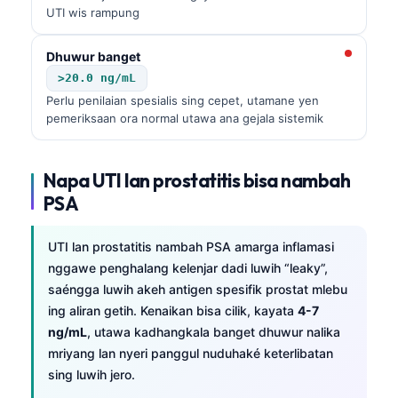
UTI wis rampung
Dhuwur banget
>20.0 ng/mL
Perlu penilaian spesialis sing cepet, utamane yen
pemeriksaan ora normal utawa ana gejala sistemik
Napa UTI lan prostatitis bisa nambah
PSA
UTI lan prostatitis nambah PSA amarga inflamasi
nggawe penghalang kelenjar dadi luwih “leaky”,
saéngga luwih akeh antigen spesifik prostat mlebu
ing aliran getih. Kenaikan bisa cilik, kayata
4-7
ng/mL
, utawa kadhangkala banget dhuwur nalika
mriyang lan nyeri panggul nuduhaké keterlibatan
sing luwih jero.