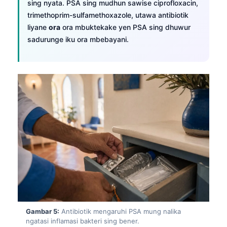
sing nyata. PSA sing mudhun sawise ciprofloxacin,
trimethoprim-sulfamethoxazole, utawa antibiotik
liyane
ora
ora mbuktekake yen PSA sing dhuwur
sadurunge iku ora mbebayani.
Gambar 5:
Antibiotik mengaruhi PSA mung nalika
ngatasi inflamasi bakteri sing bener.