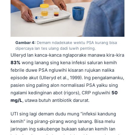
Gambar 4:
Demam ndadekake wektu PSA kurang bisa
dipercaya lan tes ulang dadi luwih penting.
Ulleryd lan kanca-kanca nglaporake manawa kira-kira
83%
wong lanang sing kena infeksi saluran kemih
febrile duwe PSA ngluwihi kisaran rujukan nalika
episode akut (Ulleryd et al., 1999). Ing pengalamanku,
pasien sing paling alon normalisasi PSA yaiku sing
ngalami kedinginan abot (rigors), CRP ngluwihi
50
mg/L
, utawa butuh antibiotik darurat.
UTI sing lagi demam dudu mung “infeksi kandung
kemih” ing pirang-pirang wong lanang. Bisa melu
jaringan ing sakubenge bukaan saluran kemih lan