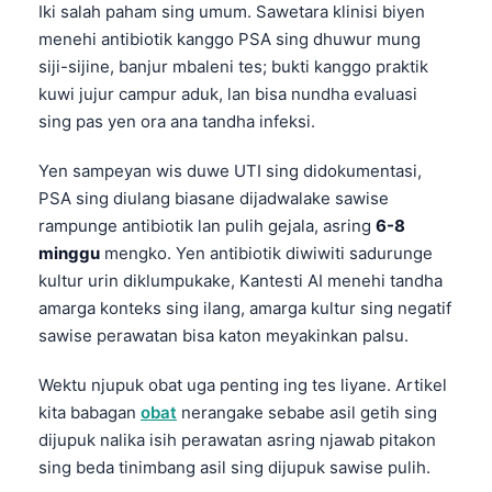
Iki salah paham sing umum. Sawetara klinisi biyen
menehi antibiotik kanggo PSA sing dhuwur mung
siji-sijine, banjur mbaleni tes; bukti kanggo praktik
kuwi jujur campur aduk, lan bisa nundha evaluasi
sing pas yen ora ana tandha infeksi.
Yen sampeyan wis duwe UTI sing didokumentasi,
PSA sing diulang biasane dijadwalake sawise
rampunge antibiotik lan pulih gejala, asring
6-8
minggu
mengko. Yen antibiotik diwiwiti sadurunge
kultur urin diklumpukake, Kantesti AI menehi tandha
amarga konteks sing ilang, amarga kultur sing negatif
sawise perawatan bisa katon meyakinkan palsu.
Wektu njupuk obat uga penting ing tes liyane. Artikel
kita babagan
obat
nerangake sebabe asil getih sing
dijupuk nalika isih perawatan asring njawab pitakon
sing beda tinimbang asil sing dijupuk sawise pulih.