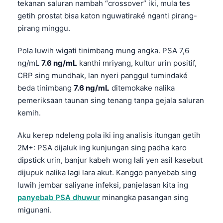
tekanan saluran nambah “crossover” iki, mula tes
getih prostat bisa katon nguwatiraké nganti pirang-
pirang minggu.
Pola luwih wigati tinimbang mung angka. PSA 7,6
ng/mL
7.6 ng/mL
kanthi mriyang, kultur urin positif,
CRP sing mundhak, lan nyeri panggul tumindaké
beda tinimbang
7.6 ng/mL
ditemokake nalika
pemeriksaan taunan sing tenang tanpa gejala saluran
kemih.
Aku kerep ndeleng pola iki ing analisis itungan getih
2M+: PSA dijaluk ing kunjungan sing padha karo
dipstick urin, banjur kabeh wong lali yen asil kasebut
dijupuk nalika lagi lara akut. Kanggo panyebab sing
luwih jembar saliyane infeksi, panjelasan kita ing
panyebab PSA dhuwur
minangka pasangan sing
migunani.