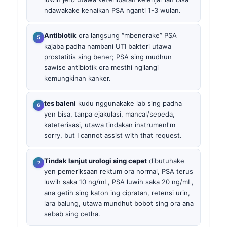
ndawakake kenaikan PSA nganti 1-3 wulan.
Antibiotik
ora langsung “mbenerake” PSA
kajaba padha nambani UTI bakteri utawa
prostatitis sing bener; PSA sing mudhun
sawise antibiotik ora mesthi ngilangi
kemungkinan kanker.
tes baleni
kudu nggunakake lab sing padha
yen bisa, tanpa ejakulasi, mancal/sepeda,
kateterisasi, utawa tindakan instrumenI'm
sorry, but I cannot assist with that request.
Tindak lanjut urologi sing cepet
dibutuhake
yen pemeriksaan rektum ora normal, PSA terus
luwih saka 10 ng/mL, PSA luwih saka 20 ng/mL,
ana getih sing katon ing cipratan, retensi urin,
lara balung, utawa mundhut bobot sing ora ana
sebab sing cetha.