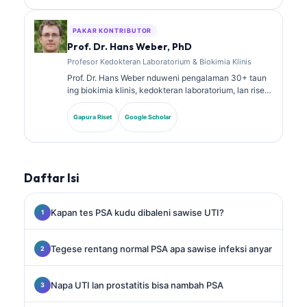
babagan panel biomarker lan analisis laboratorium ing
praktik klinis.
PAKAR KONTRIBUTOR
Prof. Dr. Hans Weber, PhD
Profesor Kedokteran Laboratorium & Biokimia Klinis
Prof. Dr. Hans Weber nduweni pengalaman 30+ taun
ing biokimia klinis, kedokteran laboratorium, lan riset
biomarker. Mantan Presiden saka German Society for
Clinical Chemistry, dheweke spesialis ing analisis
Gapura Riset
Google Scholar
panel diagnostik, standarisasi biomarker, lan
kedokteran laboratorium sing dibantu AI.
Daftar Isi
Kapan tes PSA kudu dibaleni sawise UTI?
Tegese rentang normal PSA apa sawise infeksi anyar
Napa UTI lan prostatitis bisa nambah PSA