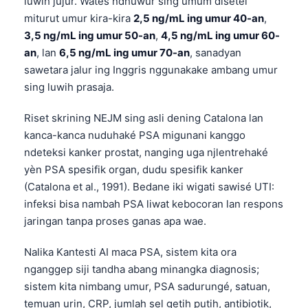
luwih jujur. Wates ndhuwur sing umum disetel
miturut umur kira-kira
2,5 ng/mL ing umur 40-an
,
3,5 ng/mL ing umur 50-an
,
4,5 ng/mL ing umur 60-
an
, lan
6,5 ng/mL ing umur 70-an
, sanadyan
sawetara jalur ing Inggris nggunakake ambang umur
sing luwih prasaja.
Riset skrining NEJM sing asli dening Catalona lan
kanca-kanca nuduhaké PSA migunani kanggo
ndeteksi kanker prostat, nanging uga njlentrehaké
yèn PSA spesifik organ, dudu spesifik kanker
(Catalona et al., 1991). Bedane iki wigati sawisé UTI:
infeksi bisa nambah PSA liwat kebocoran lan respons
jaringan tanpa proses ganas apa wae.
Nalika Kantesti AI maca PSA, sistem kita ora
nganggep siji tandha abang minangka diagnosis;
sistem kita nimbang umur, PSA sadurungé, satuan,
temuan urin, CRP, jumlah sel getih putih, antibiotik,