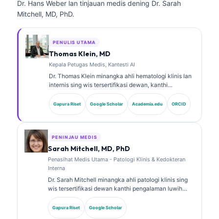
Dr. Hans Weber lan tinjauan medis dening Dr. Sarah
Mitchell, MD, PhD.
PENULIS UTAMA
Thomas Klein, MD
Kepala Petugas Medis, Kantesti AI
Dr. Thomas Klein minangka ahli hematologi klinis lan
internis sing wis tersertifikasi dewan, kanthi
pengalaman luwih saka 15 taun ing bidang
kedokteran laboratorium lan analisis klinis sing
Gapura Riset
Google Scholar
Academia.edu
ORCID
dibantu AI. Minangka Chief Medical Officer ing
Kantesti AI, dheweke menehi pengawasan klinis
marang ketepatan medis saka jaringan saraf
kepemilikan kasebut. Dr. Klein wis nerbitake akeh
PENINJAU MEDIS
babagan interpretasi biomarker lan diagnostik
Sarah Mitchell, MD, PhD
laboratorium ing topik kedokteran laboratorium.
Penasihat Medis Utama - Patologi Klinis & Kedokteran
Interna
Dr. Sarah Mitchell minangka ahli patologi klinis sing
wis tersertifikasi dewan kanthi pengalaman luwih
saka 18 taun ing bidang kedokteran laboratorium lan
analisis diagnostik. Dheweke nduweni sertifikasi
Gapura Riset
Google Scholar
spesialis ing kimia klinis lan wis akeh nerbitake