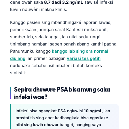
dene owah saka
8.7 dadi 3.2 ng/mL
sawisé infeksi
Frysk
luwih nduwèni makna klinis.
Esperanto
Kanggo pasien sing mbandhingaké laporan lawas,
Беларуская мова
pemeriksaan jaringan saraf Kantesti mriksa unit,
Татар теле
sumber lab, sela tanggal, lan nilai sadurungé
tinimbang nambani saben panah abang kanthi padha.
Кыргызча
Panuntunku kanggo
kanggo lab sing ora normal
ئۇيغۇرچە
diulang
lan primer babagan
variasi tes getih
Cebuano
nuduhaké sebabe asil mbaleni butuh konteks
ພາສາລາວ
statistik.
Монгол
Sepira dhuwure PSA bisa mung saka
Afrikaans
infeksi wae?
العربية المغربية
Occitan
Infeksi bisa ngangkat PSA ngluwihi
10 ng/mL
, lan
prostatitis sing abot kadhangkala bisa ngasilaké
Gàidhlig
nilai sing luwih dhuwur banget, nanging saya