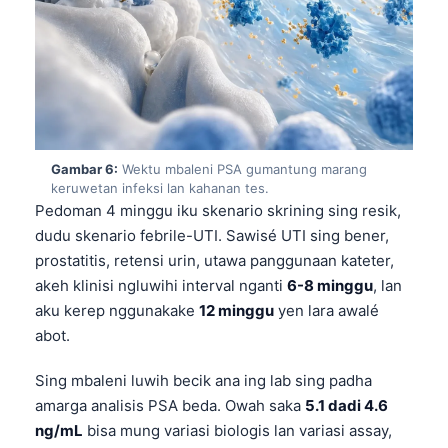
Gambar 6:
Wektu mbaleni PSA gumantung marang
keruwetan infeksi lan kahanan tes.
Pedoman 4 minggu iku skenario skrining sing resik,
dudu skenario febrile-UTI. Sawisé UTI sing bener,
prostatitis, retensi urin, utawa panggunaan kateter,
akeh klinisi ngluwihi interval nganti
6-8 minggu
, lan
aku kerep nggunakake
12 minggu
yen lara awalé
abot.
Sing mbaleni luwih becik ana ing lab sing padha
Norsk bokmål
amarga analisis PSA beda. Owah saka
5.1 dadi 4.6
ng/mL
bisa mung variasi biologis lan variasi assay,
Ślōnskŏ gŏdka