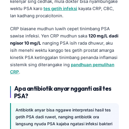
kelenjar sing cedhak, mula dokter bisa nyambungake
wektu PSA karo
tes getih infeksi
kayata CRP, CBC,
lan kadhang procalcitonin.
CRP biasane mudhun luwih cepet tinimbang PSA
sawise infeksi. Yen CRP mudhun saka
120 mg/L dadi
ngisor 10 mg/L
nanging PSA isih rada dhuwur, aku
isih menehi wektu kanggo tes getih prostat amarga
kinetik PSA ketinggalan tinimbang penanda inflamasi
sistemik sing diterangake ing
pandhuan pemulihan
CRP
.
Apa antibiotik anyar ngganti asil tes
PSA?
Antibiotik anyar bisa nggawe interpretasi hasil tes
getih PSA dadi ruwet, nanging antibiotik ora
langsung nyuda PSA kajaba ngatasi infeksi bakteri