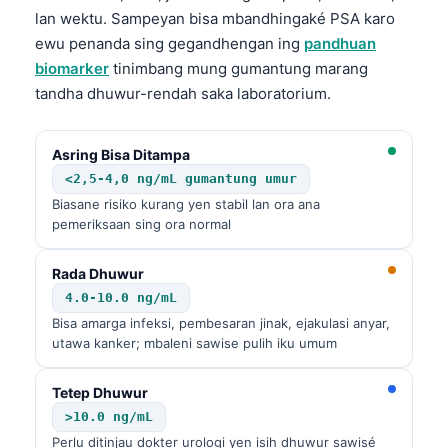
lan wektu. Sampeyan bisa mbandhingaké PSA karo
ewu penanda sing gegandhengan ing
pandhuan
biomarker
tinimbang mung gumantung marang
tandha dhuwur-rendah saka laboratorium.
Asring Bisa Ditampa
<2,5-4,0 ng/mL gumantung umur
Biasane risiko kurang yen stabil lan ora ana
pemeriksaan sing ora normal
Rada Dhuwur
4.0-10.0 ng/mL
Bisa amarga infeksi, pembesaran jinak, ejakulasi anyar,
utawa kanker; mbaleni sawise pulih iku umum
Tetep Dhuwur
>10.0 ng/mL
Perlu ditinjau dokter urologi yen isih dhuwur sawisé