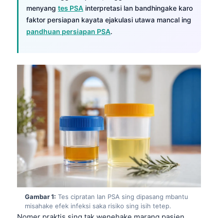
menyang
tes PSA
interpretasi lan bandhingake karo
faktor persiapan kayata ejakulasi utawa mancal ing
pandhuan persiapan PSA
.
Gambar 1:
Tes cipratan lan PSA sing dipasang mbantu
misahake efek infeksi saka risiko sing isih tetep.
Nomer praktis sing tak wenehake marang pasien