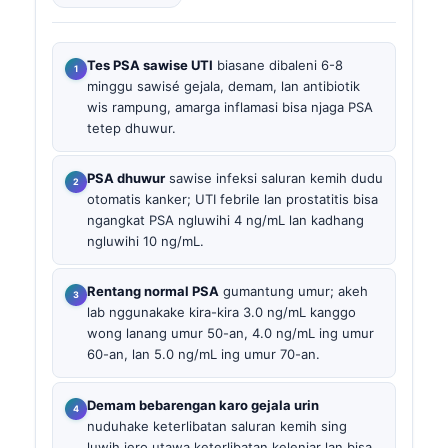
Tes PSA sawise UTI
biasane dibaleni 6-8
minggu sawisé gejala, demam, lan antibiotik
wis rampung, amarga inflamasi bisa njaga PSA
tetep dhuwur.
PSA dhuwur
sawise infeksi saluran kemih dudu
otomatis kanker; UTI febrile lan prostatitis bisa
ngangkat PSA ngluwihi 4 ng/mL lan kadhang
ngluwihi 10 ng/mL.
Rentang normal PSA
gumantung umur; akeh
lab nggunakake kira-kira 3.0 ng/mL kanggo
wong lanang umur 50-an, 4.0 ng/mL ing umur
60-an, lan 5.0 ng/mL ing umur 70-an.
Demam bebarengan karo gejala urin
nuduhake keterlibatan saluran kemih sing
luwih jero utawa keterlibatan kelenjar lan bisa