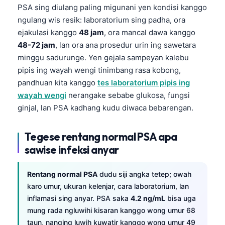
PSA sing diulang paling migunani yen kondisi kanggo
ngulang wis resik: laboratorium sing padha, ora
ejakulasi kanggo
48 jam
, ora mancal dawa kanggo
48-72 jam
, lan ora ana prosedur urin ing sawetara
minggu sadurunge. Yen gejala sampeyan kalebu
pipis ing wayah wengi tinimbang rasa kobong,
pandhuan kita kanggo
tes laboratorium pipis ing
wayah wengi
nerangake sebabe glukosa, fungsi
ginjal, lan PSA kadhang kudu diwaca bebarengan.
Tegese rentang normal PSA apa
sawise infeksi anyar
Rentang normal PSA
dudu siji angka tetep; owah
karo umur, ukuran kelenjar, cara laboratorium, lan
inflamasi sing anyar. PSA saka
4.2 ng/mL
bisa uga
mung rada ngluwihi kisaran kanggo wong umur 68
taun, nanging luwih kuwatir kanggo wong umur 49