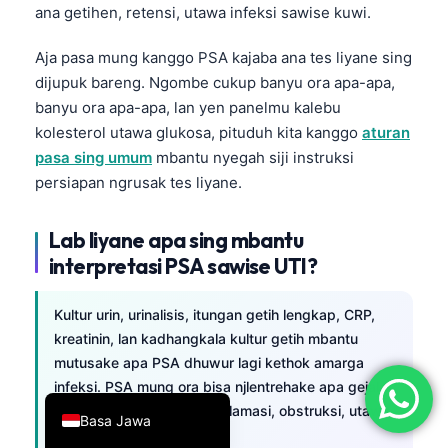
ana getihen, retensi, utawa infeksi sawise kuwi.
简体中文
Aja pasa mung kanggo PSA kajaba ana tes liyane sing
Română
dijupuk bareng. Ngombe cukup banyu ora apa-apa,
Türkçe
banyu ora apa-apa, lan yen panelmu kalebu
Ελληνικά
kolesterol utawa glukosa, pituduh kita kanggo
aturan
Português
pasa sing umum
mbantu nyegah siji instruksi
persiapan ngrusak tes liyane.
Español
Italiano
Lab liyane apa sing mbantu
עִבְרִית
interpretasi PSA sawise UTI?
Français
Kultur urin, urinalisis, itungan getih lengkap, CRP,
العربية
kreatinin, lan kadhangkala kultur getih mbantu
Deutsch
mutusake apa PSA dhuwur lagi kethok amarga
infeksi. PSA mung ora bisa njlentrehake apa gejala
English
urin iku amarga bakteri, inflamasi, obstruksi, utawa
Basa Jawa
kanker.