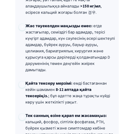
алаңдаушылыққа айналады
>150 нг/мл
,
әсіресе кальций жоғары болған 경우.
Жас тәуекелден маңызды емес:
егде
жастағылар, семіздігі бар адамдар, терісі
күңгірт адамдар, күн сәулесінің әсері шектеулі
адамдар, бүйрек ауруы, бауыр ауруы,
целиакия, бариатриялық хирургия және
құрысуға қарсы дәрілерді қолданатындар D
дәруменінің төмен деңгейін жиірек
дамытады.
Қайта тексеру мерзімі:
емді бастағаннан
кейін шамамен
8-12 аптада қайта
тексеріңіз.
; бұл әдетте жаңа тұрақты күйді
көру үшін жеткілікті уақыт.
Тек санның өзіне қарап ем жасамаңыз:
кальций, фосфор, сілтілік фосфатаза, PTH,
бүйрек қызметі және симптомдар көбіне