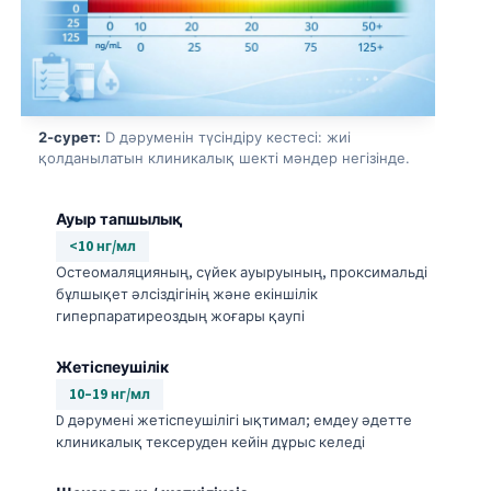
2-сурет:
D дәруменін түсіндіру кестесі: жиі
қолданылатын клиникалық шекті мәндер негізінде.
Ауыр тапшылық
<10 нг/мл
Остеомаляцияның, сүйек ауыруының, проксимальді
бұлшықет әлсіздігінің және екіншілік
гиперпаратиреоздың жоғары қаупі
Жетіспеушілік
10–19 нг/мл
D дәрумені жетіспеушілігі ықтимал; емдеу әдетте
клиникалық тексеруден кейін дұрыс келеді