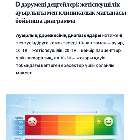
D дәрумені деңгейлері: жетіспеушілік
ауырлығы мен клиникалық мағынасы
бойынша диаграмма
Ауырлық дәрежесінің диапазондары
нәтижені
тез түсіндіруге көмектеседі: 10-нан төмен — ауыр,
10–19 — жетіспеушілік, 20–29 — кейбір пациенттер
үшін шекаралық, ал 30–50 — жоғары қауіп
тобындағы көптеген ересектер үшін қолайлы
мақсат.