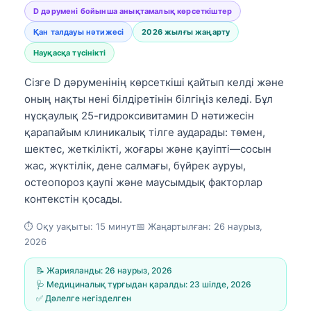
D дәрумені бойынша анықтамалық көрсеткіштер
Қан талдауы нәтижесі
2026 жылғы жаңарту
Науқасқа түсінікті
Сізге D дәруменінің көрсеткіші қайтып келді және
оның нақты нені білдіретінін білгіңіз келеді. Бұл
нұсқаулық 25-гидроксивитамин D нәтижесін
қарапайым клиникалық тілге аударады: төмен,
шектес, жеткілікті, жоғары және қауіпті—сосын
жас, жүктілік, дене салмағы, бүйрек ауруы,
остеопороз қаупі және маусымдық факторлар
контекстін қосады.
⏱️ Оқу уақыты: 15 минут📅 Жаңартылған: 26 наурыз,
2026
📝 Жарияланды: 26 наурыз, 2026
🩺 Медициналық тұрғыдан қаралды: 23 шілде, 2026
✅ Дәлелге негізделген