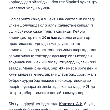
көрінеді деп ойлайды — бұл тек бірлікті ауыстыру
мәселесі болуы мүмкін.
Сол себепті
20 нг/мл
шекті мән сақталып келеді:
үлкен шолуларда ол жалпы халықтың көпшілігі
үшін сүйекке қажеттілікті қамтиды. Кейбір
клиницистер неге
30 нг/мл
идеологиядан гөрі
практикалық тұрғыдан маңызды: сынық
клиникаларында, остеопороз мамандарында және
гериатриялық топтарда адамдар сол межеден
асқаннан кейін екіншілік ауытқулардың саны жиі
азаяды. Менің ойымша, бәрі 40 немесе 50-ге дейін
қууы міндетті емес. Бірақ құлауы бар, созылмалы
бүйрек ауруы бар немесе глюкокортикоидтар
әсеріне ұшыраған әлсіз егде жастағы адам 21-де
отырып, «бәрі тамаша» деп айтылмауы керек.
Біз түсіндіруді негіздегенде
Кантесті А.И
, біздің