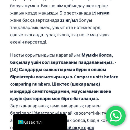
болуы мүмкін. Бұл шешім қабылдау шектеріне
简体中文
жақын кезде маңызды. Бір зертханада
19 нг/мл
Română
және басқа зертханада
23 нг/мл
болуы
Türkçe
таңқаларлық емес; уақыт өте нәтижелерді
салыстырғанда тұрақтылықтың неге маңызды
Ελληνικά
екенін көрсетеді.
Português
Нақты қорытындысы қарапайым:
Мүмкін болса,
Español
бақылау үшін сол зертхананы пайдаланыңыз. -
Italiano
[10] Сандарды салыстырмас бұрын өлшем
עִבְרִית
бірліктерін салыстырыңыз.
Compare units before
Français
comparing numbers.
Шектес (шекаралық)
мәндерді симптомдармен, маусыммен және
العربية
қауіп факторларымен бірге бағалаңыз.
Deutsch
Зертханалар анықтамалық аралықтар мен
English
белгілерді (флагтарды) қалай көрсететінін түсінуге
арналған кеңірек негіз керек болса, біздің команда
Қазақ тілі
оны
осы қан анализін қалай оқу керек