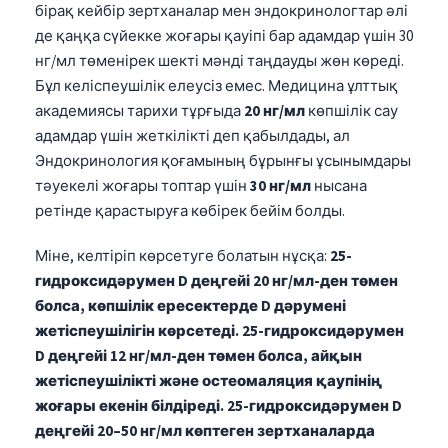
бірақ кейбір зертханалар мен эндокринологтар әлі
де қаңқа сүйекке жоғары қауіпі бар адамдар үшін 30
нг/мл төменірек шекті мәнді таңдауды жөн көреді.
Бұл келіспеушілік елеусіз емес. Медицина ұлттық
академиясы тарихи тұрғыда
20 нг/мл
көпшілік сау
адамдар үшін жеткілікті деп қабылдады, ал
Эндокринология қоғамының бұрынғы ұсынымдары
тәуекелі жоғары топтар үшін
30 нг/мл
нысана
ретінде қарастыруға көбірек бейім болды.
Міне, келтіріп көрсетуге болатын нұсқа:
25-
гидроксидәрумен D деңгейі 20 нг/мл-ден төмен
болса, көпшілік ересектерде D дәрумені
жетіспеушілігін көрсетеді.
25-гидроксидәрумен
D деңгейі 12 нг/мл-ден төмен болса, айқын
жетіспеушілікті және остеомаляция қаупінің
жоғары екенін білдіреді.
25-гидроксидәрумен D
деңгейі 20–50 нг/мл көптеген зертханаларда