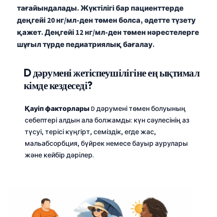
тағайындалады.
Жүктілігі бар пациенттерде
деңгейі 20 нг/мл-ден төмен болса, әдетте түзету
қажет.
Деңгейі 12 нг/мл-ден төмен нәрестелерге
шұғыл түрде педиатриялық бағалау.
D дәрумені жетіспеушілігіне ең ықтимал
кімде кездеседі?
Қауіп факторлары
D дәрумені төмен болуының
себептері алдын ала болжамды: күн сәулесінің аз
түсуі, терісі күңгірт, семіздік, егде жас,
мальабсорбция, бүйрек немесе бауыр аурулары
және кейбір дәрілер.