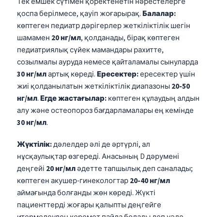
Тек емшек сүтімен қоректенетін нәрестелерге
қоспа берілмесе, қауіп жоғарырақ.
Балалар:
көптеген педиатр дәрігерлер жеткіліктілік шегін
шамамен
20 нг/мл
, қолданады, бірақ көптеген
педиатриялық сүйек мамандары рахитте,
созылмалы ауруда немесе қайталамалы сынуларда
30 нг/мл
артық көреді.
Ересектер:
ересектер үшін
жиі қолданылатын жеткіліктілік диапазоны
20-50
нг/мл
.
Егде жастағылар:
көптеген құлаудың алдын
алу және остеопороз бағдарламалары ең кемінде
30 нг/мл
.
Жүктілік:
дәлелдер әлі де әртүрлі, ал
нұсқаулықтар өзгереді. Анасының D дәрумені
деңгейі
20 нг/мл
әдетте тапшылық деп саналады;
көптеген акушер-гинекологтар
20-40 нг/мл
аймағында болғанды жөн көреді. Жүкті
пациенттерді жоғары қалыпты деңгейге