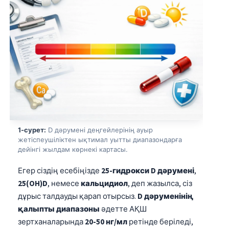
1-сурет:
D дәрумені деңгейлерінің ауыр
жетіспеушіліктен ықтимал уытты диапазондарға
дейінгі жылдам көрнекі картасы.
Егер сіздің есебіңізде
25-гидрокси D дәрумені
,
25(OH)D
, немесе
кальцидиол
, деп жазылса, сіз
дұрыс талдауды қарап отырсыз.
D дәруменінің
қалыпты диапазоны
әдетте АҚШ
зертханаларында
20-50 нг/мл
ретінде беріледі,