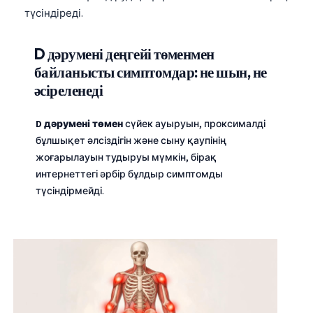
түсіндіреді.
D дәрумені деңгейі төменмен
байланысты симптомдар: не шын, не
әсіреленеді
D дәрумені төмен
сүйек ауыруын, проксималді
бұлшықет әлсіздігін және сыну қаупінің
жоғарылауын тудыруы мүмкін, бірақ
интернеттегі әрбір бұлдыр симптомды
түсіндірмейді.
Norsk bokmål
Ślōnskŏ gŏdka