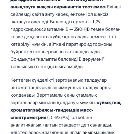
日本語
анықтауға жақсы скринингтік тест емес.
Екінші
Eesti
сөйлемді қайта айту керек, өйткені ол шексіз
шатасуға әкеледі. Белсенді гормон — 1,25-
Azərbaycan dili
гидроксидиоксивитамин D — 25(OH)D төмен болған
Bosanski
кезде де қалыпты күйде қала алады немесе тіпті
Svenska
көтерілуі мүмкін, өйткені паратироид гормоны
бүйректегі конверсияны ынталандырады.
Српски језик
Сондықтан “қалыпты белсенді D дәрумені”
Íslenska
тапшылықты жоққа шығармайды.
Հայերեն
Көптеген күнделікті зертханалық талдаулар
Bahasa Indonesia
автоматтандырылған иммундық талдауларды
हिन्दी
қолданады. Зерттамалық анықтамалық
Nederlands
зертханалар мынаны қолдануы мүмкін:
сұйықтық
хроматографиясы-тандемдік масс-
Dansk
спектрометрия
(LC-MS/MS), ол көбіне
Български
аналитикалық «алтын стандарт» деп саналады.
فارسی
Әдістер арасында бірнеше нг/мл айырмашылық