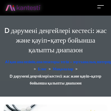
D дәрумені деңгейлері кестесі: жас
және қауіп-қатер бойынша
қалыпты диапазон
AI қан анализінің анализаторы тегін – зертханалық интер
>
Блог
>
Мақалалар
>
D дәрумені деңгейлері кестесі: жас және қауіп-қатер
бойынша қалыпты диапазон