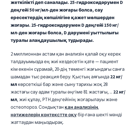
жеткілікті деп саналады.
25-гидроксидәрумен D
деңгейі 50 нг/мл-ден жоғары болса, сау
ересектердің көпшілігіне қажет мөлшерден
жоғары.
25-гидроксидәрумен D деңгейі 150 нг/
мл-ден жоғары болса, D дәрумені уыттылығы
туралы алаңдаушылық тудырады.
2 миллионнан астам қан анализін қалай оқу керек
талдауымызда ең жиі кездесетін қате — пациент
кім екенін сұрамай, 20-дің төменгі жағындағы санға
шамадан тыс реакция беру. Қыстың аяғында
22 нг/
мл
көрсеткіші бар және сыну тарихы жоқ 28
жастағы сау адам туралы әңгіме 81 жастағы, ...
22 нг/
мл
, жиі құлау, PTH деңгейінің жоғарылауы және
остеопороз. Сондықтан
қан анализінің
нәтижелерін контекстте оқу
бір ғана шекті мәнді
жаттаудан маңыздырақ.