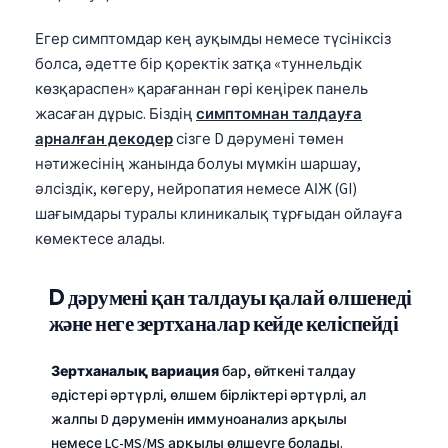
O‘zbekcha
Егер симптомдар кең ауқымды немесе түсініксіз
Українська
болса, әдетте бір қоректік затқа «туннельдік
አማርኛ
көзқараспен» қарағаннан гөрі кеңірек панель
жасаған дұрыс. Біздің
симптомнан талдауға
Kiswahili
арналған декодер
сізге D дәрумені төмен
ភាសាខ្មែរ
нәтижесінің жанында болуы мүмкін шаршау,
ဗမာစာ
әлсіздік, көгеру, нейропатия немесе АІЖ (GI)
шағымдары туралы клиникалық тұрғыдан ойлауға
ไทย
көмектесе алады.
Tagalog
Tiếng Việt
D дәрумені қан талдауы қалай өлшенеді
Bahasa Melayu
және неге зертханалар кейде келіспейді
മലയാളം
Зертханалық вариация
бар, өйткені талдау
ಕನ್ನಡ
әдістері әртүрлі, өлшем бірліктері әртүрлі, ал
ગુજરાતી
жалпы D дәруменін иммуноанализ арқылы
немесе LC-MS/MS арқылы өлшеуге болады.
தமிழ்