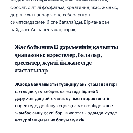
моделіміз D дәруменінің шикі мәнін кальций,
фосфат, сілтілі фосфатаза, креатинин, жас, жыныс,
дәрілік сигналдар және хабарланған
симптомдармен бірге бағалайды. Бір ғана сан
пайдалы. Ал панель жақсырақ.
Жас бойынша D дәруменінің қалыпты
диапазоны: нәрестелер, балалар,
ересектер, жүктілік және егде
жастағылар
Жасқа байланысты түсіндіру
анықтамадан гөрі
шұғылдықты көбірек өзгертеді. Бірдей D
дәрумені деңгейі емшек сүтімен қоректенетін
нәрестеде, дені сау кеңсе қызметкерінде және
жамбас сыну қаупі бар 84 жастағы адамда мүлде
әртүрлі маңызға ие болуы мүмкін.