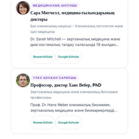
ретінде ол меншікті нейрожелінің медициналық
дәлдігін клиникалық тұрғыдан қадағалайды.
МЕДИЦИНАЛЫҚ ШОЛУШЫ
Сара Митчелл, медицина ғылымдарының
докторы
Бас клиникалық кеңесші – Клиникалық патология және
ішкі медицина
Dr. Sarah Mitchell — зертханалық медицина және
диагностикалық талдау саласында 18 жылдан
астам тәжірибесі бар, сертификатталған
клиникалық патолог. Оның клиникалық химия
ResearchGate
Google Scholar
бойынша мамандандырылған сертификаттары бар
және биомаркерлік панельдер мен зертханалық
талдаулар бойынша кеңінен жариялады.
ҮЛЕС ҚОСҚАН САРАПШЫ
Профессор, доктор Ханс Вебер, PhD
Зертханалық медицина және клиникалық биохимия
профессоры
Проф. Dr. Hans Weber клиникалық биохимия,
зертханалық медицина және биомаркерлерді
зерттеу саласында 30+ жылдық тәжірибесін
ұсынады. Германияның клиникалық химия
ResearchGate
Google Scholar
қоғамының бұрынғы президенті бола отырып, ол
диагностикалық панельдерді талдауға және AI
көмегімен зертханалық медицинаға