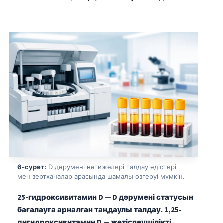
తెలుగు
मराठी
اردو
বাংলা
Shqip
Magyar
Slovenščina
한국어
Polski
Lietuvių kalba
6-сурет:
D дәрумені нәтижелері талдау әдістері
мен зертханалар арасында шамалы өзгеруі мүмкін.
Русский
ქართული
25-гидроксивитамин D — D дәрумені статусын
бағалауға арналған таңдаулы талдау.
1,25-
Čeština
дигидроксивитамин D — жетіспеушілікті