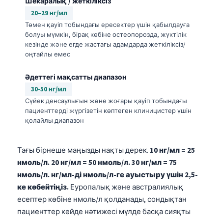
Шекаралық / жеткіліксіз
20–29 нг/мл
Төмен қауіп тобындағы ересектер үшін қабылдауға
болуы мүмкін, бірақ көбіне остеопорозда, жүктілік
кезінде және егде жастағы адамдарда жеткіліксіз/
оңтайлы емес
Әдеттегі мақсатты диапазон
30-50 нг/мл
Сүйек денсаулығын және жоғары қауіп тобындағы
пациенттерді жүргізетін көптеген клиницистер үшін
қолайлы диапазон
Тағы бірнеше маңызды нақты дерек.
10 нг/мл = 25
нмоль/л.
20 нг/мл = 50 нмоль/л.
30 нг/мл = 75
нмоль/л.
нг/мл-ді нмоль/л-ге ауыстыру үшін 2,5-
ке көбейтіңіз.
Еуропалық және австралиялық
есептер көбіне нмоль/л қолданады, сондықтан
пациенттер кейде нәтижесі мүлде басқа сияқты