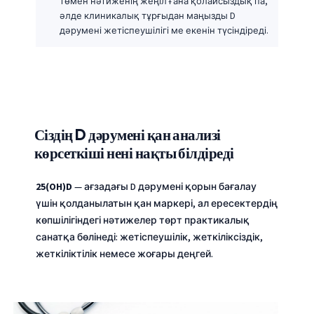
төмен нәтиженің жеңіл ғана қолайсыздық па,
әлде клиникалық тұрғыдан маңызды D
дәрумені жетіспеушілігі ме екенін түсіндіреді.
Сіздің D дәрумені қан анализі
көрсеткіші нені нақты білдіреді
25(OH)D
— ағзадағы D дәрумені қорын бағалау
үшін қолданылатын қан маркері, ал ересектердің
көпшілігіндегі нәтижелер төрт практикалық
санатқа бөлінеді: жетіспеушілік, жеткіліксіздік,
жеткіліктілік немесе жоғары деңгей.