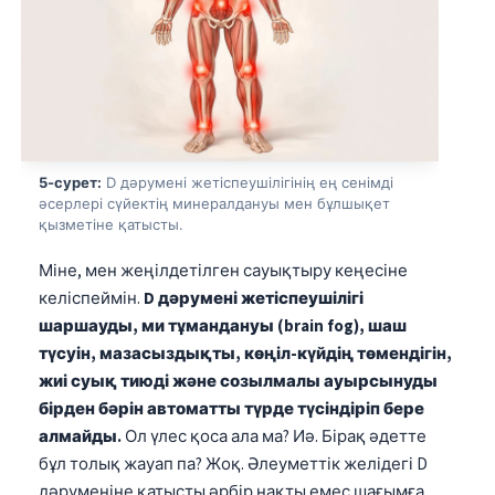
Frysk
Esperanto
Беларуская мова
Татар теле
Кыргызча
5-сурет:
D дәрумені жетіспеушілігінің ең сенімді
әсерлері сүйектің минералдануы мен бұлшықет
ئۇيغۇرچە
қызметіне қатысты.
Cebuano
Міне, мен жеңілдетілген сауықтыру кеңесіне
Basa Jawa
келіспеймін.
D дәрумені жетіспеушілігі
ພາສາລາວ
шаршауды, ми тұмандануы (brain fog), шаш
Монгол
түсуін, мазасыздықты, көңіл-күйдің төмендігін,
жиі суық тиюді және созылмалы ауырсынуды
Afrikaans
бірден бәрін автоматты түрде түсіндіріп бере
العربية المغربية
алмайды.
Ол үлес қоса ала ма? Иә. Бірақ әдетте
Occitan
бұл толық жауап па? Жоқ. Әлеуметтік желідегі D
дәруменіне қатысты әрбір нақты емес шағымға