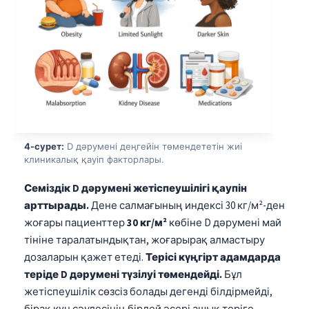
4-сурет:
D дәрумені деңгейін төмендететін жиі
клиникалық қауіп факторлары.
Семіздік D дәрумені жетіспеушілігі қаупін
арттырады.
Дене салмағының индексі 30 кг/м²-ден
жоғары пациенттер
30 кг/м²
көбіне D дәрумені май
тініне таралатындықтан, жоғарырақ алмастыру
дозаларын қажет етеді.
Терісі күңгірт адамдарда
теріде D дәрумені түзілуі төмендейді.
Бұл
жетіспеушілік сөзсіз болады дегенді білдірмейді,