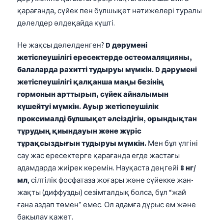
Gàidhlig
қарағанда, сүйек пен бұлшықет нәтижелері туралы
Euskara
дәлелдер әлдеқайда күшті.
Македонски јазик
Не жақсы дәлелденген?
D дәрумені
Latviešu valoda
жетіспеушілігі ересектерде остеомаляцияны,
Galego
балаларда рахитті тудыруы мүмкін.
D дәрумені
жетіспеушілігі қалқанша маңы безінің
অসমীয়া
гормонын арттырып, сүйек айналымын
සිංහල
күшейтуі мүмкін.
Ауыр жетіспеушілік
سنڌي
проксималді бұлшықет әлсіздігін, орындықтан
پښتو
тұрудың қиындауын және жүріс
тұрақсыздығын тудыруы мүмкін.
Мен бұл үлгіні
сау жас ересектерге қарағанда егде жастағы
Slovenčina
адамдарда жиірек көремін. Науқаста деңгейі
8 нг/
Hrvatski
мл
, сілтілік фосфатаза жоғары және сүйекке жан-
жақты (диффузды) сезімталдық болса, бұл “жай
Suomi
ғана аздап төмен” емес. Ол адамға дұрыс ем және
Català
бақылау қажет.