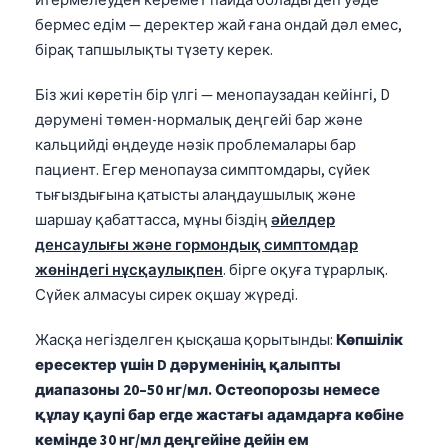
итермелеуден керемет пайда болады деп уәде
бермес едім — деректер жай ғана ондай дәл емес,
бірақ тапшылықты түзету керек.
Біз жиі көретін бір үлгі — менопаузадан кейінгі, D
дәрумені төмен-нормалық деңгейі бар және
кальцийді өңдеуде нәзік проблемалары бар
пациент. Егер менопауза симптомдары, сүйек
тығыздығына қатысты алаңдаушылық және
шаршау қабаттасса, мұны біздің
әйелдер
денсаулығы және гормондық симптомдар
жөніндегі нұсқаулықпен
. бірге оқуға тұрарлық.
Сүйек алмасуы сирек оқшау жүреді.
Жасқа негізделген қысқаша қорытынды:
Көпшілік
ересектер үшін D дәруменінің қалыпты
диапазоны 20–50 нг/мл.
Остеопорозы немесе
құлау қаупі бар егде жастағы адамдарға көбіне
кемінде 30 нг/мл деңгейіне дейін ем