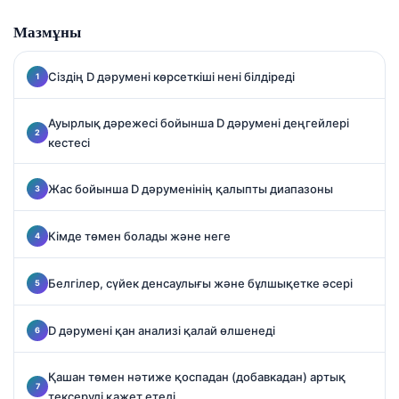
маманданған.
Мазмұны
Сіздің D дәрумені көрсеткіші нені білдіреді
Ауырлық дәрежесі бойынша D дәрумені деңгейлері
кестесі
Жас бойынша D дәруменінің қалыпты диапазоны
Кімде төмен болады және неге
Белгілер, сүйек денсаулығы және бұлшықетке әсері
D дәрумені қан анализі қалай өлшенеді
Қашан төмен нәтиже қоспадан (добавкадан) артық
тексеруді қажет етеді