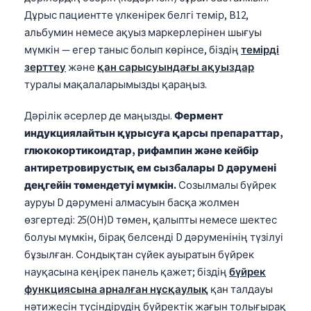
Дұрыс пациентте үлкенірек белгі темір, B12,
альбумин немесе ақуыз маркерлерінен шығуы
мүмкін — егер таныс болып көрінсе, біздің
темірді
зерттеу
және
қан сарысуындағы ақуыздар
туралы мақалаларымызды қараңыз.
Дәрілік әсерлер де маңызды.
Фермент
индукциялайтын құрысуға қарсы препараттар,
глюкокортикоидтар, рифампин және кейбір
антиретровирустық ем сызбалары D дәрумені
деңгейін төмендетуі мүмкін.
Созылмалы бүйрек
ауруы D дәрумені алмасуын басқа жолмен
өзгертеді: 25(OH)D төмен, қалыпты немесе шектес
болуы мүмкін, бірақ белсенді D дәруменінің түзілуі
бұзылған. Сондықтан сүйек ауыратын бүйрек
науқасына кеңірек панель қажет; біздің
бүйрек
функциясына арналған нұсқаулық
қан талдауы
нәтижесін түсіндірудің бүйректік жағын толығырақ