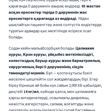
бірақ күн сәулесінің бірдей әсері ашық теріге
қарағанда D дәруменін азырақ өндіреді.
65 жастан
асқан ересектер теріде D дәруменін жас
ересектерге қарағанда аз өндіреді.
Үйден
шықпайтын пациенттер және солтүстік ендіктерде
тұратын адамдар қыс мезгілінде әсіресе осал
болады.
Содан кейін мальабсорбция болады.
Целиакия
ауруы, Крон ауруы, ұйқыбез жеткіліксіздігі,
холестаздық бауыр ауруы және бариатриялық
хирургияның бәрі D дәруменінің сіңуін
төмендетуі мүмкін.
Бұл — қоспа құтысы бүкіл
мәселені шешпейтін сол жағдайлардың бірі. Егер
біреу бірнеше ай бойы күн сайын 2,000 ХБ қабылдап,
деңгейі
14 нг/мл
, күйінде қалса, мен целиакияға
қарсы антиденелерді, созылмалы диареяны,
нәжістің өзгерістерін, салмақ жоғалтуды және
дәрілердің әсерін (кедергісін) сұрай бастаймын.