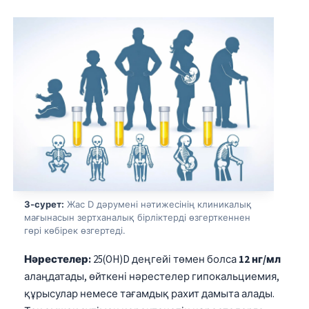
3-сурет:
Жас D дәрумені нәтижесінің клиникалық
мағынасын зертханалық бірліктерді өзгерткеннен
гөрі көбірек өзгертеді.
Нәрестелер:
25(OH)D деңгейі төмен болса
12 нг/мл
алаңдатады, өйткені нәрестелер гипокальциемия,
құрысулар немесе тағамдық рахит дамыта алады.