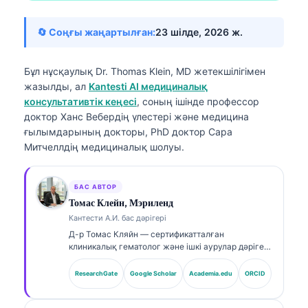
🔄 Соңғы жаңартылған:
23 шілде, 2026 ж.
Бұл нұсқаулық Dr. Thomas Klein, MD жетекшілігімен
жазылды, ал
Kantesti AI медициналық
консультативтік кеңесі
, соның ішінде профессор
доктор Ханс Вебердің үлестері және медицина
ғылымдарының докторы, PhD доктор Сара
Митчеллдің медициналық шолуы.
БАС АВТОР
Томас Клейн, Мэриленд
Кантести А.И. бас дәрігері
Д-р Томас Кляйн — сертификатталған
клиникалық гематолог және ішкі аурулар дәрігері,
зертханалық медицина және ЖИ-мен (AI)
көмектесетін клиникалық талдау саласында 15
ResearchGate
Google Scholar
Academia.edu
ORCID
жылдан астам тәжірибесі бар. Kantesti AI
компаниясының Бас медициналық офицері