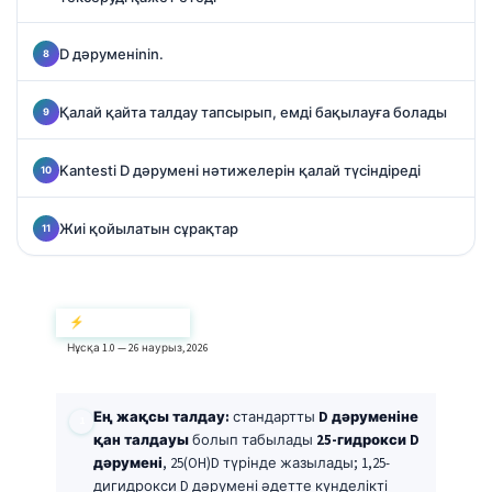
D дәруменinin.
Қалай қайта талдау тапсырып, емді бақылауға болады
Kantesti D дәрумені нәтижелерін қалай түсіндіреді
Жиі қойылатын сұрақтар
⚡ Қысқаша шолу
Нұсқа 1.0 — 26 наурыз, 2026
Ең жақсы талдау:
стандартты
D дәруменіне
қан талдауы
болып табылады
25-гидрокси D
дәрумені
, 25(OH)D түрінде жазылады; 1,25-
дигидрокси D дәрумені әдетте күнделікті