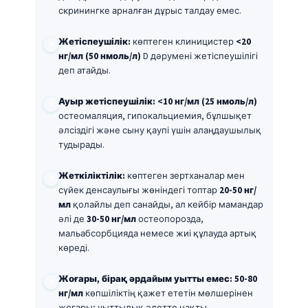
скринингке арналған дұрыс талдау емес.
Жетіспеушілік:
көптеген клиницистер
<20
нг/мл (50 нмоль/л)
D дәрумені жетіспеушілігі
деп атайды.
Ауыр жетіспеушілік:
<10 нг/мл (25 нмоль/л)
остеомаляция, гипокальциемия, бұлшықет
әлсіздігі және сыну қаупі үшін алаңдаушылық
тудырады.
Жеткіліктілік:
көптеген зертханалар мен
сүйек денсаулығы жөніндегі топтар
20-50 нг/
мл
қолайлы деп санайды, ал кейбір мамандар
әлі де
30-50 нг/мл
остеопорозда,
мальабсорбцияда немесе жиі құлауда артық
көреді.
Жоғары, бірақ әрдайым уытты емес:
50-80
нг/мл
көпшіліктің қажет ететін мөлшерінен
жоғары; уыттылық әдетте нақты