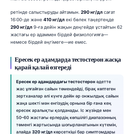
ретінде салыстыруды айтамын.
290 нг/дл
сағат
16:00-де және
410 нг/дл
екі бөлек таңертеңде
290 нг/дл
9-ға дейін жақын деңгейде ұстайтын 62
жастағы ер адаммен бірдей физиологияға—
немесе бірдей әңгімеге—ие емес.
Ересек ер адамдарда тестостерон жасқа
қарай қалай өзгереді
Ересек ер адамдардағы тестостерон
әдетте
жас ұлғайған сайын төмендейді, бірақ көптеген
зертханалар әлі күнге дейін әр онжылдық сайын
жаңа шекті мән енгізудің орнына бір ғана кең
ересек аралықты қолданады. Іс жүзінде мен
50–60 жастағы ерлердің көпшілігі диапазонның
төменгі жартысында шоғырланатынын күтемін,
алайда
320 нг/дл
көрсеткіші бар симптомдары