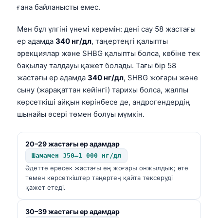
ғана байланысты емес.
Мен бұл үлгіні үнемі көремін: дені сау 58 жастағы
ер адамда
340 нг/дл
, таңертеңгі қалыпты
эрекциялар және SHBG қалыпты болса, көбіне тек
бақылау талдауы қажет болады. Тағы бір 58
жастағы ер адамда
340 нг/дл
, SHBG жоғары және
сыну (жарақаттан кейінгі) тарихы болса, жалпы
көрсеткіші айқын көрінбесе де, андрогендердің
шынайы әсері төмен болуы мүмкін.
20–29 жастағы ер адамдар
Шамамен 350–1 000 нг/дл
Әдетте ересек жастағы ең жоғары онжылдық; өте
төмен көрсеткіштер таңертең қайта тексеруді
қажет етеді.
30–39 жастағы ер адамдар