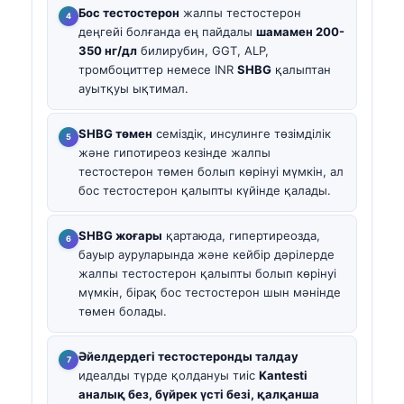
Бос тестостерон
жалпы тестостерон
деңгейі болғанда ең пайдалы
шамамен 200-
350 нг/дл
билирубин, GGT, ALP,
тромбоциттер немесе INR
SHBG
қалыптан
ауытқуы ықтимал.
SHBG төмен
семіздік, инсулинге төзімділік
және гипотиреоз кезінде жалпы
тестостерон төмен болып көрінуі мүмкін, ал
бос тестостерон қалыпты күйінде қалады.
SHBG жоғары
қартаюда, гипертиреозда,
бауыр ауруларында және кейбір дәрілерде
жалпы тестостерон қалыпты болып көрінуі
мүмкін, бірақ бос тестостерон шын мәнінде
төмен болады.
Әйелдердегі тестостеронды талдау
идеалды түрде қолдануы тиіс
Kantesti
аналық без, бүйрек үсті безі, қалқанша