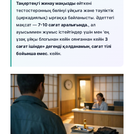
Таңертеңгі жинау маңызды
өйткені
тестостеронның бөлінуі ұйқыға және тәуліктік
(циркадиялық) ырғаққа байланысты. Әдеттегі
мақсат —
7-10 сағат аралығында.
, ал
ауысыммен жұмыс істейтіндер үшін мен 'ең
ұзақ ұйқы блогынан кейін оянғаннан кейін
3
сағат ішінде» дегенді қолданамын, сағат тілі
бойынша емес.
кейін.