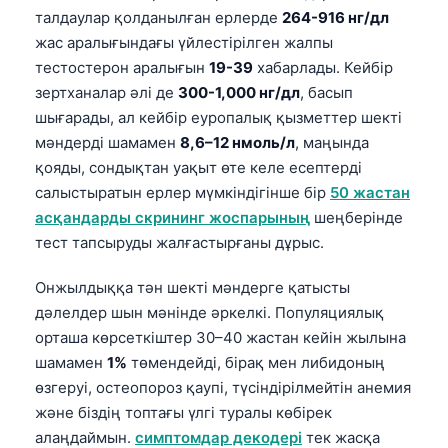
талдаулар қолданылған ерлерде
264-916 нг/дл
жас аралығындағы үйлестірілген жалпы
тестостерон аралығын
19-39
хабарлады. Кейбір
зертханалар әлі де
300-1,000 нг/дл
, басып
шығарады, ал кейбір еуропалық қызметтер шекті
мәндерді шамамен
8,6–12 нмоль/л
, маңында
қояды, сондықтан уақыт өте келе есептерді
салыстыратын ерлер мүмкіндігінше бір
50 жастан
асқандарды скрининг жоспарының
шеңберінде
тест тапсыруды жалғастырғаны дұрыс.
Онжылдыққа тән шекті мәндерге қатысты
дәлелдер шын мәнінде әркелкі. Популяциялық
орташа көрсеткіштер 30–40 жастан кейін жылына
шамамен
1%
төмендейді, бірақ мен либидоның
өзгеруі, остеопороз қаупі, түсіндірілмейтін анемия
және біздің топтағы үлгі туралы көбірек
алаңдаймын.
симптомдар декодері
тек жасқа