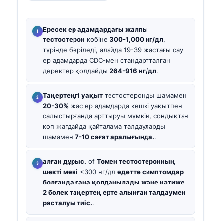
Ересек ер адамдардағы жалпы
тестостерон
көбіне
300-1,000 нг/дл
,
түрінде беріледі, алайда 19-39 жастағы сау
ер адамдарда CDC-мен стандартталған
деректер қолдайды
264-916 нг/дл
.
Таңертеңгі уақыт
тестостеронды шамамен
20-30%
жас ер адамдарда кешкі уақытпен
салыстырғанда арттыруы мүмкін, сондықтан
көп жағдайда қайталама талдауларды
шамамен
7-10 сағат аралығында.
.
алған дұрыс.
of
Төмен тестостеронның
шекті мәні
<300 нг/дл
әдетте симптомдар
болғанда ғана қолданылады және нәтиже
2 бөлек таңертең ерте алынған талдаумен
расталуы тиіс.
.