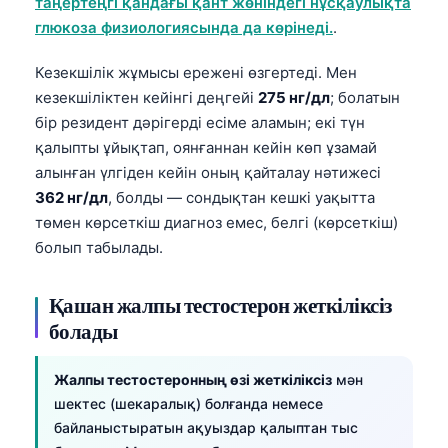
таңертеңгі қандағы қант жөніндегі нұсқаулықта
глюкоза физиологиясында да көрінеді.
.
Кезекшілік жұмысы ережені өзгертеді. Мен
кезекшіліктен кейінгі деңгейі
275 нг/дл
; болатын
бір резидент дәрігерді есіме аламын; екі түн
қалыпты ұйықтап, оянғаннан кейін көп ұзамай
алынған үлгіден кейін оның қайталау нәтижесі
362 нг/дл
, болды — сондықтан кешкі уақытта
төмен көрсеткіш диагноз емес, белгі (көрсеткіш)
болып табылады.
Қашан жалпы тестостерон жеткіліксіз
болады
Жалпы тестостеронның өзі жеткіліксіз
мән
шектес (шекаралық) болғанда немесе
байланыстыратын ақуыздар қалыптан тыс