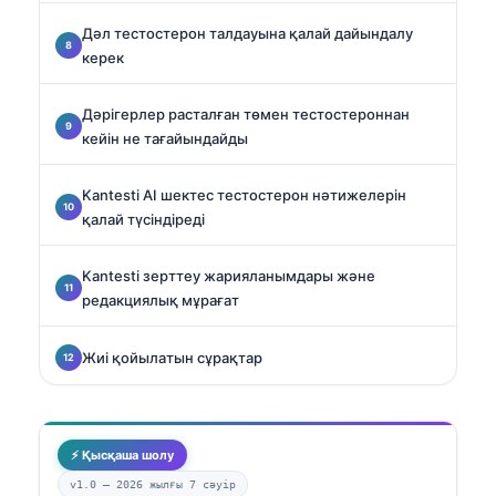
Дәл тестостерон талдауына қалай дайындалу
керек
Дәрігерлер расталған төмен тестостероннан
кейін не тағайындайды
Kantesti AI шектес тестостерон нәтижелерін
қалай түсіндіреді
Kantesti зерттеу жарияланымдары және
редакциялық мұрағат
Жиі қойылатын сұрақтар
⚡ Қысқаша шолу
v1.0 —
2026 жылғы 7 сәуір