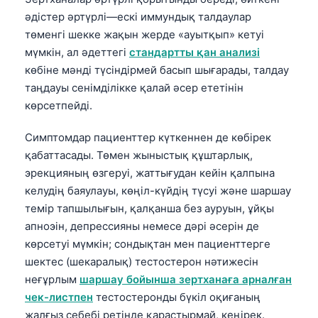
әдістер әртүрлі—ескі иммундық талдаулар
төменгі шекке жақын жерде «ауытқып» кетуі
мүмкін, ал әдеттегі
стандартты қан анализі
көбіне мәнді түсіндірмей басып шығарады, талдау
таңдауы сенімділікке қалай әсер ететінін
көрсетпейді.
Симптомдар пациенттер күткеннен де көбірек
қабаттасады. Төмен жыныстық құштарлық,
эрекцияның өзгеруі, жаттығудан кейін қалпына
келудің баяулауы, көңіл-күйдің түсуі және шаршау
темір тапшылығын, қалқанша без ауруын, ұйқы
апноэін, депрессияны немесе дәрі әсерін де
көрсетуі мүмкін; сондықтан мен пациенттерге
шектес (шекаралық) тестостерон нәтижесін
неғұрлым
шаршау бойынша зертханаға арналған
чек-листпен
тестостеронды бүкіл оқиғаның
жалғыз себебі ретінде қарастырмай, кеңірек.