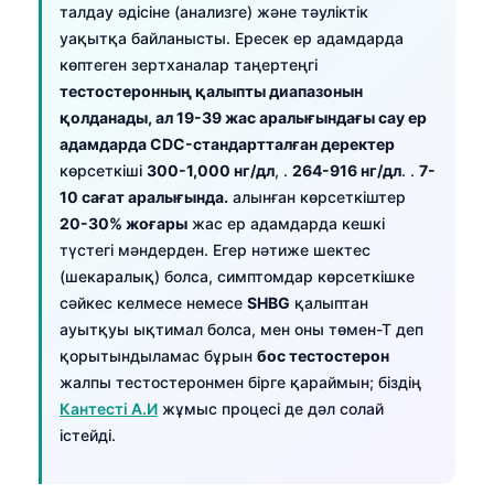
талдау әдісіне (анализге) және тәуліктік
уақытқа байланысты. Ересек ер адамдарда
көптеген зертханалар таңертеңгі
тестостеронның қалыпты диапазонын
қолданады, ал 19-39 жас аралығындағы сау ер
адамдарда CDC-стандартталған деректер
көрсеткіші
300-1,000 нг/дл
, .
264-916 нг/дл
. .
7-
10 сағат аралығында.
алынған көрсеткіштер
20-30% жоғары
жас ер адамдарда кешкі
түстегі мәндерден. Егер нәтиже шектес
(шекаралық) болса, симптомдар көрсеткішке
сәйкес келмесе немесе
SHBG
қалыптан
ауытқуы ықтимал болса, мен оны төмен-Т деп
қорытындыламас бұрын
бос тестостерон
жалпы тестостеронмен бірге қараймын; біздің
Кантесті А.И
жұмыс процесі де дәл солай
істейді.