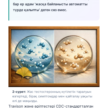
бар ер адам 'жасқа байланысты автоматты
түрде қалыпты' деген сөз емес.
2-сурет:
Жас тестостеронның күтілетін таралуын
өзгертеді, бірақ симптомдар мен қайталау уақыты
әлі де маңызды.
Travison және әріптестері CDC-стандартталған