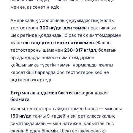
мен ең аз сенетін әдіс.
Америкалық урологиялық қауымдастық жалпы
тестостерон
300 нг/дл-ден төмен
практикалық
шек ретінде қолданады, бірақ тек симптомдармен
және
екі таңертеңгі ерте нәтижемен
. Жалпы
тестостероны шамамен
230–317 нг/дл
, болатын
ер адамдарда немесе симптомдармен
қайшылыққа түсетін төмен-нормальды жалпы
көрсеткіші барларда бос тестостерон көбіне
әңгімені өзгертеді.
Егер маған алдымен бос тестостерон қажет
болмаса
жалпы тестостерон айқын төмен болса — мысалы
150 нг/дл
таңғы 9-ға дейін екі рет классикалық
симптомдармен — мен нәтижені қалыптан тыс
екенін бірден білемін. Шектес (шекаралық)