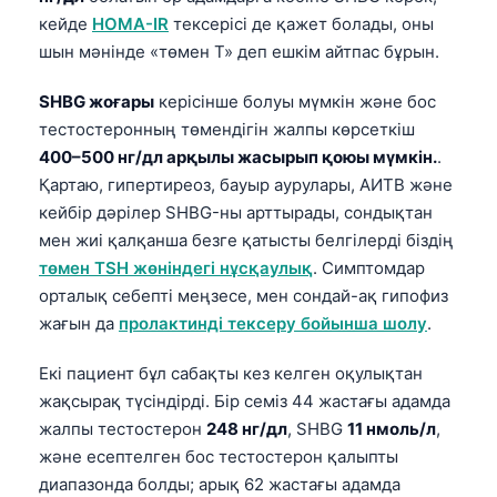
Frysk
кейде
HOMA-IR
тексерісі де қажет болады, оны
шын мәнінде «төмен Т» деп ешкім айтпас бұрын.
Esperanto
Беларуская мова
SHBG жоғары
керісінше болуы мүмкін және бос
тестостеронның төмендігін жалпы көрсеткіш
Татар теле
400–500 нг/дл арқылы жасырып қоюы мүмкін.
.
Кыргызча
Қартаю, гипертиреоз, бауыр аурулары, АИТВ және
ئۇيغۇرچە
кейбір дәрілер SHBG-ны арттырады, сондықтан
мен жиі қалқанша безге қатысты белгілерді біздің
Cebuano
төмен TSH жөніндегі нұсқаулық
. Симптомдар
Basa Jawa
орталық себепті меңзесе, мен сондай-ақ гипофиз
ພາສາລາວ
жағын да
пролактинді тексеру бойынша шолу
.
Монгол
Екі пациент бұл сабақты кез келген оқулықтан
Afrikaans
жақсырақ түсіндірді. Бір семіз 44 жастағы адамда
العربية المغربية
жалпы тестостерон
248 нг/дл
, SHBG
11 нмоль/л
,
және есептелген бос тестостерон қалыпты
Occitan
диапазонда болды; арық 62 жастағы адамда