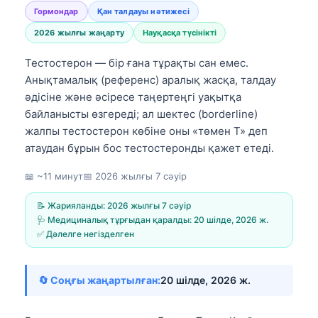
Гормондар
Қан талдауы нәтижесі
2026 жылғы жаңарту
Науқасқа түсінікті
Тестостерон — бір ғана тұрақты сан емес.
Анықтамалық (референс) аралық жасқа, талдау
әдісіне және әсіресе таңертеңгі уақытқа
байланысты өзгереді; ал шектес (borderline)
жалпы тестостерон көбіне оны «төмен Т» деп
атаудан бұрын бос тестостеронды қажет етеді.
📖 ~11 минут
📅
2026 жылғы 7 сәуір
📝 Жарияланды:
2026 жылғы 7 сәуір
🩺 Медициналық тұрғыдан қаралды:
20 шілде, 2026 ж.
✅ Дәлелге негізделген
🔄 Соңғы жаңартылған:
20 шілде, 2026 ж.