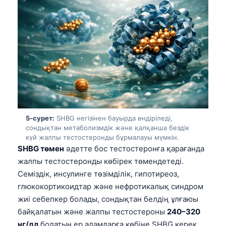
5-сурет:
SHBG негізінен бауырда өндіріледі,
сондықтан метаболизмдік және қалқанша бездік
күй жалпы тестостеронды бұрмалауы мүмкін.
SHBG төмен
әдетте бос тестостеронға қарағанда
жалпы тестостеронды көбірек төмендетеді.
Семіздік, инсулинге төзімділік, гипотиреоз,
глюкокортикоидтар және нефротикалық синдром
жиі себепкер болады, сондықтан белдің ұлғаюы
Norsk bokmål
байқалатын және жалпы тестостероны
240–320
Ślōnskŏ gŏdka
нг/дл
болатын ер адамдарға көбіне SHBG керек,