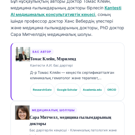
Бұл нұсқаулықтың авторы
Доктор Томас Клейн,
медицина ғылымдарының докторы
бірлесіп
Kantesti
AI медициналық консультативтік кеңесі
, соның
ішінде профессор доктор Ханс Вебердің үлестері
және медицина ғылымдарының докторы, PhD доктор
Сара Митчеллдің медициналық шолуы.
БАС АВТОР
Томас Клейн, Мэриленд
Кантести А.И. бас дәрігері
Д-р Томас Кляйн — кеңестік сертификатталған
клиникалық гематолог және терапевт,
зертханалық медицина саласында және ЖИ-мен
(AI) сүйемелденген клиникалық талдауда 15
ResearchGate
Google Scholar
Academia.edu
ORCID
жылдан астам тәжірибесі бар. Kantesti AI
компаниясының Бас медициналық офицері
ретінде ол меншікті нейрожелінің медициналық
дәлдігін қамтамасыз етуге қатысты клиникалық
МЕДИЦИНАЛЫҚ ШОЛУШЫ
қадағалауды жүзеге асырады. Д-р Кляйн
Сара Митчелл, медицина ғылымдарының
биомаркерлерді түсіндіру және зертханалық
докторы
диагностика бойынша зертханалық медицина
Бас дәрігерлік кеңесші - Клиникалық патология және
тақырыптарында кеңінен жариялады.