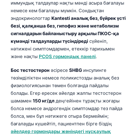
иммундық талдаулар нақты мәнді асыра бағалауы
తెలుగు
немесе кем бағалауы мүмкін. Сондықтан
эндокринологтар
Kantesti аналық без, бүйрек үсті
मराठी
безі, қалқанша без, гипофиз және метаболизм
اردو
сигналдарын байланыстыру арқылы ПКОС-қа
বাংলা
күмәнді талдауларды түсіндіреді
сүйеніп,
нәтижені симптомдармен, етеккір тарихымен
Shqip
және нақты
PCOS гормондық панелі
.
Magyar
Slovenščina
Бос тестостерон
әсіресе
SHBG
инсулинге
төзімділіктен немесе поликистозды аналық без
한국어
физиологиясынан төмен болғанда пайдалы
Polski
болады. Егер ересек әйелде жалпы тестостерон
Lietuvių kalba
шамамен
150 нг/дл
деңгейінен тұрақты жоғары
болса немесе андрогендік симптомдар тез пайда
Русский
болса, мен бұл нәтижеге отыра бермеймін;
ქართული
бағалауды күшейтіп, пациентпен бірге біздің
Čeština
әйелдер гормондары жөніндегі нұсқаулық