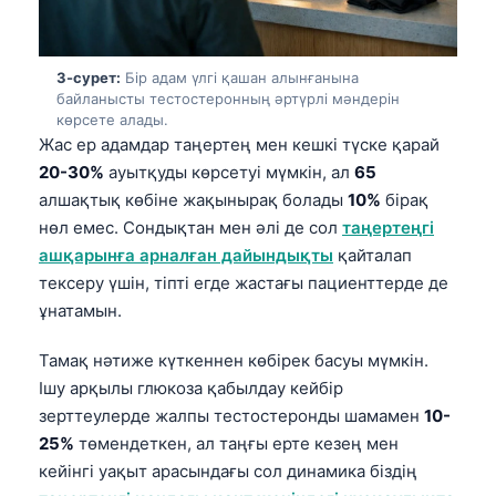
3-сурет:
Бір адам үлгі қашан алынғанына
байланысты тестостеронның әртүрлі мәндерін
көрсете алады.
Жас ер адамдар таңертең мен кешкі түске қарай
20-30%
ауытқуды көрсетуі мүмкін, ал
65
алшақтық көбіне жақынырақ болады
10%
бірақ
нөл емес. Сондықтан мен әлі де сол
таңертеңгі
ашқарынға арналған дайындықты
қайталап
тексеру үшін, тіпті егде жастағы пациенттерде де
ұнатамын.
Тамақ нәтиже күткеннен көбірек басуы мүмкін.
Ішу арқылы глюкоза қабылдау кейбір
зерттеулерде жалпы тестостеронды шамамен
10-
25%
төмендеткен, ал таңғы ерте кезең мен
кейінгі уақыт арасындағы сол динамика біздің