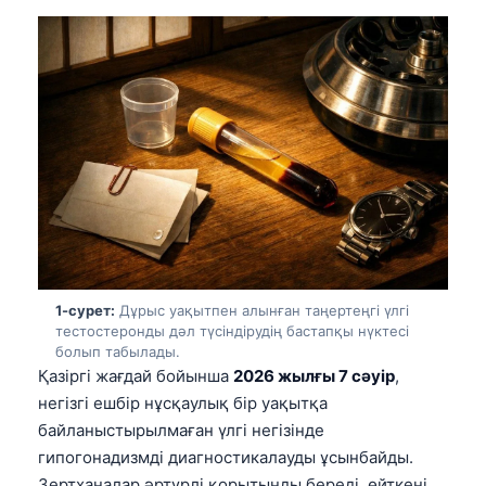
1-сурет:
Дұрыс уақытпен алынған таңертеңгі үлгі
тестостеронды дәл түсіндірудің бастапқы нүктесі
болып табылады.
Қазіргі жағдай бойынша
2026 жылғы 7 сәуір
,
негізгі ешбір нұсқаулық бір уақытқа
байланыстырылмаған үлгі негізінде
гипогонадизмді диагностикалауды ұсынбайды.
Зертханалар әртүрлі қорытынды береді, өйткені