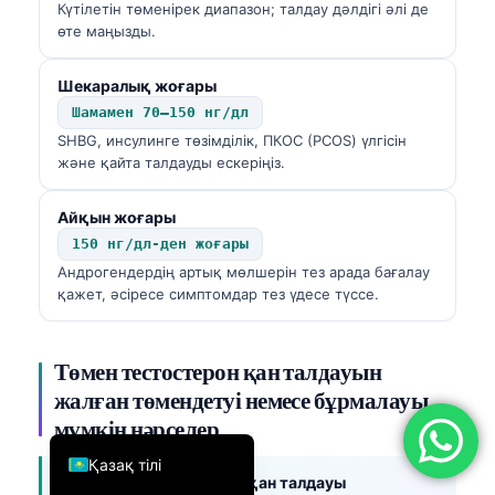
Күтілетін төменірек диапазон; талдау дәлдігі әлі де
简体中文
өте маңызды.
Română
Шекаралық жоғары
Türkçe
Шамамен 70–150 нг/дл
Ελληνικά
SHBG, инсулинге төзімділік, ПКОС (PCOS) үлгісін
және қайта талдауды ескеріңіз.
Português
Español
Айқын жоғары
150 нг/дл-ден жоғары
Italiano
Андрогендердің артық мөлшерін тез арада бағалау
עִבְרִית
қажет, әсіресе симптомдар тез үдесе түссе.
Français
العربية
Төмен тестостерон қан талдауын
Deutsch
жалған төмендетуі немесе бұрмалауы
мүмкін нәрселер
English
Қазақ тілі
Тестостеронның төмен қан талдауы