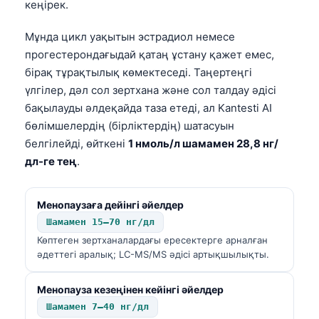
кеңірек.
日本語
Eesti
Мұнда цикл уақытын эстрадиол немесе
прогестерондағыдай қатаң ұстану қажет емес,
Azərbaycan dili
бірақ тұрақтылық көмектеседі. Таңертеңгі
Bosanski
үлгілер, дәл сол зертхана және сол талдау әдісі
Svenska
бақылауды әлдеқайда таза етеді, ал Kantesti AI
Српски језик
бөлімшелердің (бірліктердің) шатасуын
белгілейді, өйткені
1 нмоль/л шамамен 28,8 нг/
Íslenska
дл-ге тең
.
Հայերեն
Bahasa Indonesia
Менопаузаға дейінгі әйелдер
हिन्दी
Шамамен 15–70 нг/дл
Көптеген зертханалардағы ересектерге арналған
Nederlands
әдеттегі аралық; LC-MS/MS әдісі артықшылықты.
Dansk
Български
Менопауза кезеңінен кейінгі әйелдер
Шамамен 7–40 нг/дл
فارسی