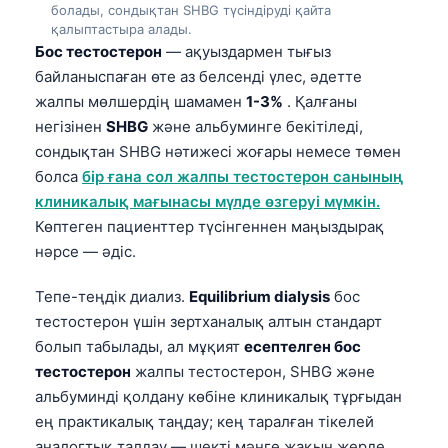
болады, сондықтан SHBG түсіндіруді қайта
қалыптастыра алады.
Бос тестостерон
— ақуыздармен тығыз
байланыспаған өте аз белсенді үлес, әдетте
жалпы мөлшердің шамамен
1-3%
. Қалғаны
негізінен
SHBG
және альбуминге бекітіледі,
сондықтан SHBG нәтижесі жоғары немесе төмен
болса
бір ғана сол жалпы тестостерон санының
клиникалық мағынасы мүлде өзгеруі мүмкін.
Көптеген пациенттер түсінгеннен маңыздырақ
нәрсе — әдіс.
Тепе-теңдік диализ.
Equilibrium dialysis
бос
тестостерон үшін зертханалық алтын стандарт
болып табылады, ал мұқият
есептелген бос
тестостерон
жалпы тестостерон, SHBG және
альбуминді қолдану көбіне клиникалық тұрғыдан
ең практикалық таңдау; кең таралған тікелей
аналогтық талдау — шекті мәнге жақын жерде