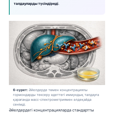
талдауларды түсіндіреді
.
O‘zbekcha
Українська
አማርኛ
Kiswahili
ភាសាខ្មែរ
ဗမာစာ
ไทย
Tagalog
Tiếng Việt
Bahasa Melayu
മലയാളം
6-сурет:
Әйелдерде төмен концентрациялы
гормондарды тексеру әдеттегі иммундық талдауға
ಕನ್ನಡ
қарағанда масс-спектрометриямен әлдеқайда
сенімді.
ગુજરાતી
Әйелдердегі концентрацияларда стандартты
தமிழ்