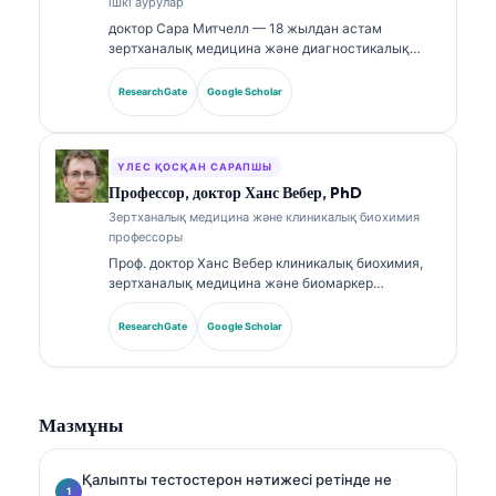
ішкі аурулар
доктор Сара Митчелл — 18 жылдан астам
зертханалық медицина және диагностикалық
талдау саласында тәжірибесі бар, біліктілігі
расталған клиникалық патологоанатом. Ол
ResearchGate
Google Scholar
клиникалық химия бойынша мамандандырылған
сертификаттарға ие және клиникалық тәжірибеде
биомаркер панельдері мен зертханалық талдауға
қатысты кеңінен жариялады.
ҮЛЕС ҚОСҚАН САРАПШЫ
Профессор, доктор Ханс Вебер, PhD
Зертханалық медицина және клиникалық биохимия
профессоры
Проф. доктор Ханс Вебер клиникалық биохимия,
зертханалық медицина және биомаркер
зерттеулері саласында 30+ жылдық тәжірибесін
ұсынады. Германияның клиникалық химия
ResearchGate
Google Scholar
қоғамының бұрынғы президенті бола отырып, ол
диагностикалық панельдерді талдауға,
биомаркерлерді стандарттауға және AI-мен
күшейтілген зертханалық медицинаға
Мазмұны
маманданған.
Қалыпты тестостерон нәтижесі ретінде не