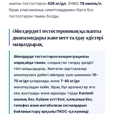
Gàidhlig
жалпы тестостерон
426 нг/дл
, SHBG
78 нмоль/л
,
Euskara
бірақ классикалық симптомдармен бірге бос
тестостерон төмен болды.
Македонски јазик
Latviešu valoda
Әйелдердегі тестостеронның қалыпты
Galego
диапазондары және неге талдау әдістері
অসমীয়া
маңыздырақ
සිංහල
Әйелдерде тестостерон концентрациясы
سنڌي
әлдеқайда төмен
, сондықтан талдау дәлдігі
پښتو
тіпті маңыздырақ. Көптеген зертханалар
менопаузаға дейінгі әйелдер үшін шамамен
15–
70 нг/дл
қолданады және
7-40 нг/дл
Slovenčina
менопаузадан кейін, бірақ бұл аралықтар өте
Hrvatski
кең ауытқиды және идеалды түрде
Kantesti
аналық без, бүйрек үсті безі, қалқанша без,
Suomi
гипофиз және метаболизм сигналдарын
Català
байланыстыру арқылы ПКОС-қа күмәнді