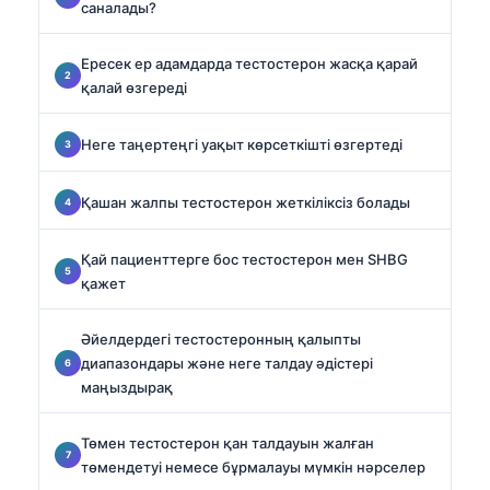
саналады?
Ересек ер адамдарда тестостерон жасқа қарай
қалай өзгереді
Неге таңертеңгі уақыт көрсеткішті өзгертеді
Қашан жалпы тестостерон жеткіліксіз болады
Қай пациенттерге бос тестостерон мен SHBG
қажет
Әйелдердегі тестостеронның қалыпты
диапазондары және неге талдау әдістері
маңыздырақ
Төмен тестостерон қан талдауын жалған
төмендетуі немесе бұрмалауы мүмкін нәрселер