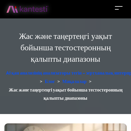
Жас және таңертеңгі уақыт
бойынша тестостеронның
қалыпты диапазоны
AI қан анализінің анализаторы тегін – зертханалық интер
>
Блог
>
Мақалалар
>
Жас және таңертеңгі уақыт бойынша тестостеронның
қалыпты диапазоны