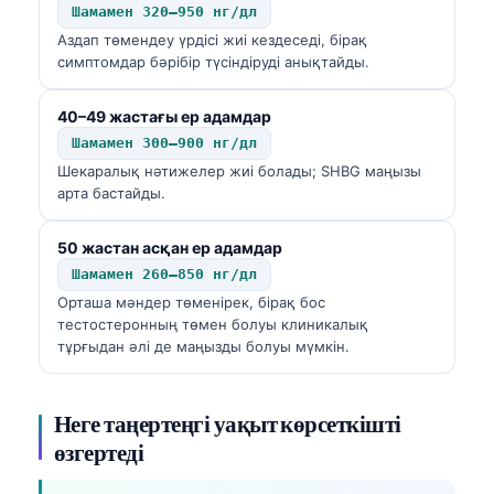
Шамамен 320–950 нг/дл
Аздап төмендеу үрдісі жиі кездеседі, бірақ
симптомдар бәрібір түсіндіруді анықтайды.
40–49 жастағы ер адамдар
Шамамен 300–900 нг/дл
Шекаралық нәтижелер жиі болады; SHBG маңызы
арта бастайды.
50 жастан асқан ер адамдар
Шамамен 260–850 нг/дл
Орташа мәндер төменірек, бірақ бос
тестостеронның төмен болуы клиникалық
тұрғыдан әлі де маңызды болуы мүмкін.
Неге таңертеңгі уақыт көрсеткішті
өзгертеді