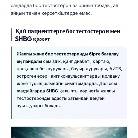
сандарда бос тестостерон өз орнын табады, ал
айқын төмен көрсеткіштерде емес.
Қай пациенттерге бос тестостерон мен
SHBG қажет
Жалпы және бос тестостеронды бірге бағалау
ең пайдалы
семіздік, қант диабеті, қартаю,
қалқанша без аурулары, бауыр аурулары, АИТВ,
эстроген әсері, антиконвульсанттарды қолдану
және түсіндірілмейтін симптомдарда. Дәл осы
жағдайларда
SHBG
қалыпты көрінетін жалпы
тестостеронды адастыратындай деңгей
ауытқулары болады.