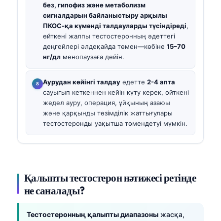
без, гипофиз және метаболизм
сигналдарын байланыстыру арқылы
ПКОС-қа күмәнді талдауларды түсіндіреді
,
өйткені жалпы тестостеронның әдеттегі
деңгейлері әлдеқайда төмен—көбіне
15–70
нг/дл
менопаузаға дейін.
Аурудан кейінгі талдау
әдетте
2-4 апта
сауығып кеткеннен кейін күту керек, өйткені
жедел ауру, операция, ұйқының азаюы
және қарқынды төзімділік жаттығулары
тестостеронды уақытша төмендетуі мүмкін.
Қалыпты тестостерон нәтижесі ретінде
не саналады?
Тестостеронның қалыпты диапазоны
жасқа,