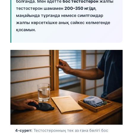
болғанда. Мен әдетте
бос тестостерон
жалпы
тестостерон шамамен
200–350 нг/дл
,
маңайында тұрғанда немесе симптомдар
жалпы көрсеткішке анық сәйкес келмегенде
қосамын.
4-сурет:
Тестостеронның тек аз ғана бөлігі бос