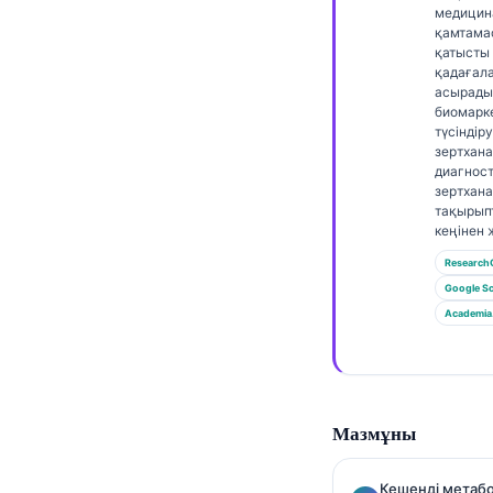
Gàidhlig
медицина
қамтама
Euskara
қатысты
қадағал
Македонски јазик
асырады
Latviešu valoda
биомарк
түсіндір
Galego
зертхан
диагнос
অসমীয়া
зертхан
тақырып
සිංහල
кеңінен 
سنڌي
Research
Google Sc
پښتو
Academia
Slovenčina
Hrvatski
Мазмұны
Suomi
Català
Кешенді метабо