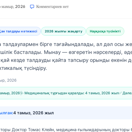
4 мамыр, 2026
Комментариев
нет
Қан талдауы нәтижесі
2026 жылғы жаңарту
Науқасқа түсінікті
а талдаулармен бірге тағайындалады, ал дәл осы ж
шілік басталады. Мынау — өзгеретін нәрселерді, әд
 қай кезде талдауды қайта тапсыру орынды екенін д
ктикалық түсіндіру.
ыр, 2026
мамыр, 2026
🩺 Медициналық тұрғыдан қаралды:
4 тамыз, 2026 жыл
✅ Дәле
ылған:
4 тамыз, 2026 жыл
вторы
Доктор Томас Клейн, медицина ғылымдарының докторы
б