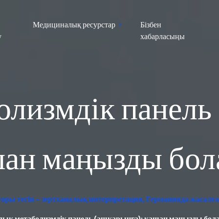
Медициналық ресурстар
Бізбен
у
хабарласыңы
олизмдік панель 
ан маңызды бо
аторы тегін – зертханалық интерпретация, Германияда жасалғ
лық метаболизмдік панель (ашқарынға): қашан маңызды бол