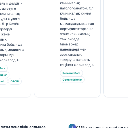
клиникалық
лық дәлдігін
патологоанатом. Ол
сыз етуге
клиникалық химия
 клиникалық
бойынша
ауды жүзеге
мамандандырылған
. Д-р Кляйн
сертификаттарға ие
ерлерді
және клиникалық
у және
тәжірибеде
алық
биомаркер
тика бойынша
панельдері мен
алық медицина
зертханалық
тарында
талдауға қатысты
жариялады.
кеңінен жариялады.
Gate
ResearchGate
holar
Google Scholar
.edu
ORCID
лизм панелінің алдында
CMP қан талдауы нені қамт