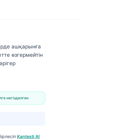
ерде ашқарынға
етте өзгермейтін
әрігер
лге негізделген
ірлесіп
Kantesti AI