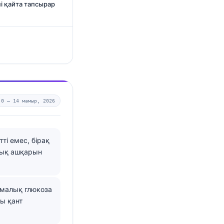
і қайта тапсырар
.0 —
14 мамыр, 2026
ті емес, бірақ
ттық ашқарын
змалық глюкоза
ы қант