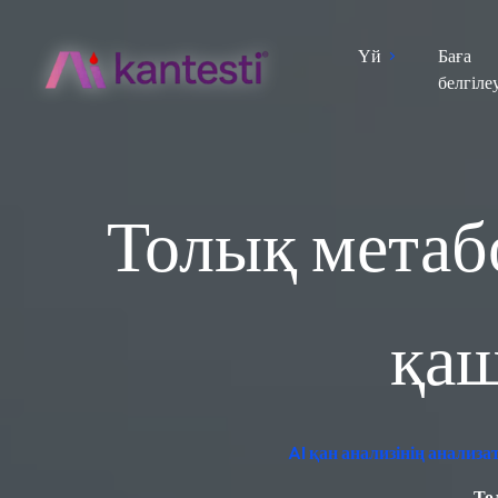
Үй
Баға
белгіле
Толық метаб
қаш
AI қан анализінің анализ
То