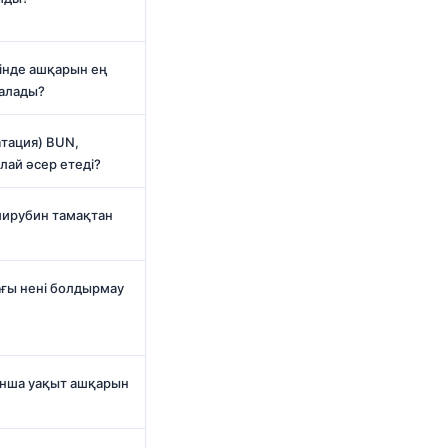
інде ашқарын ең
алады?
атация) BUN,
лай әсер етеді?
лирубин тамақтан
ағы нені болдырмау
анша уақыт ашқарын