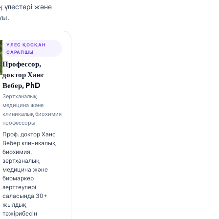
ң үлестері және
уы.
ҮЛЕС ҚОСҚАН
САРАПШЫ
Профессор,
доктор Ханс
Вебер, PhD
Зертханалық
медицина және
клиникалық биохимия
профессоры
Проф. доктор Ханс
Вебер клиникалық
биохимия,
зертханалық
медицина және
биомаркер
зерттеулері
саласында 30+
жылдық
тәжірибесін