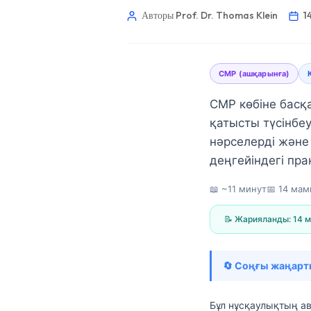
Авторы Prof. Dr. Thomas Klein
1
CMP (ашқарынға)
CMP көбіне басқ
қатысты түсінбеу
нәрселерді және
деңгейіндегі пра
📖 ~11 минут
📅
14 мам
📝 Жарияланды:
14 
🔄 Соңғы жаңарт
Norsk bokmål
Ślōnskŏ gŏdka
Бұл нұсқаулықтың а