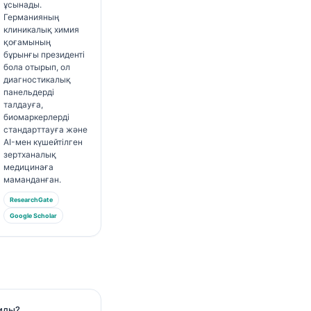
ұсынады.
Германияның
клиникалық химия
қоғамының
бұрынғы президенті
бола отырып, ол
диагностикалық
панельдерді
талдауға,
биомаркерлерді
стандарттауға және
AI-мен күшейтілген
зертханалық
медицинаға
маманданған.
ResearchGate
Google Scholar
иды?