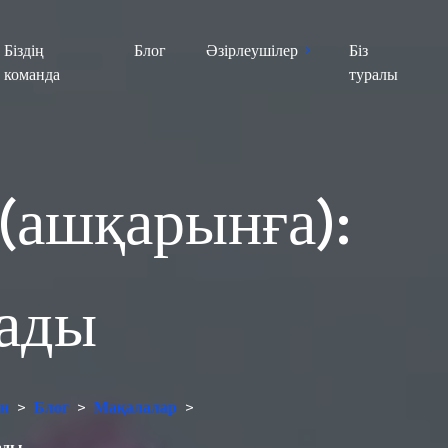
Біздің
Блог
Әзірлеушілер
Біз
команда
туралы
(ашқарынға):
лады
ан
>
Блог
>
Мақалалар
>
ады