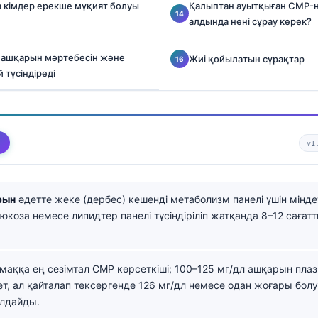
 кімдер ерекше мұқият болуы
Қалыптан ауытқыған CMP-н
алдында нені сұрау керек?
P ашқарын мәртебесін және
Жиі қойылатын сұрақтар
й түсіндіреді
v1
рын
әдетте жеке (дербес) кешенді метаболизм панелі үшін міндет
юкоза немесе липидтер панелі түсіндіріліп жатқанда 8–12 саға
маққа ең сезімтал CMP көрсеткіші; 100–125 мг/дл ашқарын пла
т, ал қайталап тексергенде 126 мг/дл немесе одан жоғары болу
олдайды.