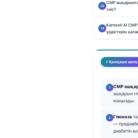
CMP ашқарынға
తెలుగు
тиіс?
मराठी
Kantesti AI CM
اردو
үрдістерін қала
বাংলা
Shqip
Magyar
⚡ Қысқаша шолу
Slovenščina
한국어
CMP ашқа
Polski
ашқарын гл
Lietuvių kalba
маңызды.
Русский
Глюкоза
та
ქართული
— предиабе
диабетін қ
Čeština