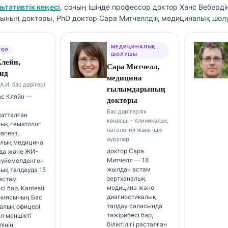
ьтативтік кеңесі
, соның ішінде профессор доктор Ханс Веберді
ның докторы, PhD доктор Сара Митчеллдің медициналық шол
МЕДИЦИНАЛЫҚ
ТОР
ШОЛУШЫ
Клейн,
Сара Митчелл,
нд
медицина
А.И. бас дәрігері
ғылымдарының
ас Кляйн —
докторы
Бас дәрігерлік
катталған
кеңесші - Клиникалық
лық гематолог
патология және ішкі
апевт,
аурулар
алық медицина
доктор Сара
да және ЖИ-
Митчелл — 18
 сүйемелденген
жылдан астам
ық талдауда 15
зертханалық
астам
медицина және
і бар. Kantesti
диагностикалық
аниясының Бас
талдау саласында
алық офицері
тәжірибесі бар,
ол меншікті
біліктілігі расталған
лінің