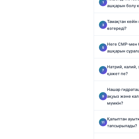
O‘zbekcha
ашқарын болу к
Українська
Тамақтан кейін
አማርኛ
өзгереді?
Kiswahili
Неге CMP-мен б
ភាសាខ្មែរ
ашқарын сұрал
ဗမာစာ
ไทย
Натрий, калий,
қажет пе?
Tagalog
Tiếng Việt
Нашар гидратац
ақуыз және ка
Bahasa Melayu
мүмкін?
മലയാളം
ಕನ್ನಡ
Қалыптан ауыт
тапсырылады?
ગુજરાતી
தமிழ்