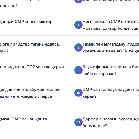
ерек пе?
 қандай CMP көрсеткіштері
Неге глюкоза CMP нәтижес
маңызды фактор болып сан
ірге липидтер тағайындалса,
Тамақ пен ылғалдану (гидр
ады?
креатинин және eGFR-ге қа
 хлорид және CO2 үшін ашқарын
Бауыр ферменттері мен би
кейін өзгере ме?
иядан кейін альбумин, жалпы
CMP қан талдауына дейін т
льций неге жаңылыстыруы
керек?
қыған CMP қашан қайта
Дәрігер ашқарын сұраса, қ
болу керек?