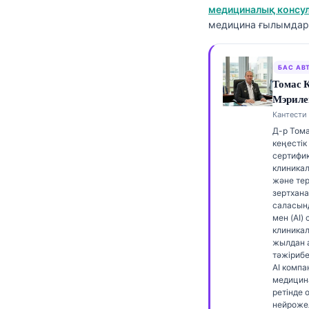
медициналық консул
Frysk
медицина ғылымдары
Esperanto
Беларуская мова
БАС АВ
Татар теле
Томас 
Мэриле
Кыргызча
Кантести 
ئۇيغۇرچە
Д-р Том
кеңестік
Cebuano
сертифи
клиника
Basa Jawa
және тер
зертхан
ພາສາລາວ
саласын
мен (AI)
Монгол
клиникал
Afrikaans
жылдан 
тәжірибес
العربية المغربية
AI комп
медицин
Occitan
ретінде 
нейроже