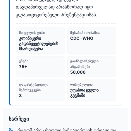
თავდაპირველად არასწორად იყო
კლასიფიცირებული პრეზენტაციისას.
ᲛᲝᲓᲣᲚᲘᲡ ᲢᲘᲞᲘ
ᲨᲔᲡᲐᲑᲐᲛᲘᲡᲝᲑᲐᲨᲘᲐ
კლინიკური
CDC · WHO
გადაწყვეტილებების
მხარდაჭერა
ᲔᲜᲔᲑᲘ
ᲒᲐᲐᲜᲐᲚᲘᲖᲔᲑᲣᲚᲘ
75+
ᲐᲜᲒᲐᲠᲘᲨᲔᲑᲘ
50,000
ᲓᲐᲓᲐᲡᲢᲣᲠᲔᲑᲣᲚᲘ
ᲦᲘᲠᲔᲑᲣᲚᲔᲑᲐ
უფასოა ყველა
ᲨᲔᲛᲗᲮᲕᲔᲕᲔᲑᲘ
გეგმაში
3
სარჩევი
რატომ არის რთული ჰანტავირუსის ტრიაჟი და