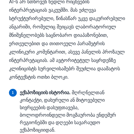
AI-ს არ სთხოვენ ნედლი რიცხვების
தமிழ்
ინტერპრეტაციას ვაკუუმში. მას ეძლევა
სტრუქტურირებული, წინასწარ უკვე დაკურირებული
తెలుగు
ანგარიში, რომელიც შეიცავს ლაბორატორიულ
मराठी
მნიშვნელობებს საცნობარო დიაპაზონებით,
اردو
ერთეულებით და თითოეული პარამეტრის
বাংলা
კლინიკური კომენტარით, ასევე პანელის პროზაულ
Shqip
ინტერპრეტაციას. ამ ავტორიტეტულ საყრდენზე
Magyar
კლინიცისტს სურვილისამებრ შეუძლია დაამატოს
კონტექსტის ოთხი ბლოკი.
Slovenščina
한국어
ექსპოზიციის ისტორია.
მღრღნელთან
Polski
კონტაქტი, დახურული ან მიტოვებული
სივრცეების დასუფთავება,
Lietuvių kalba
ბოლოდროინდელი მოგზაურობა ენდემურ
Русский
რეგიონებში და დღეები სავარაუდო
Čeština
ექსპოზიციიდან.