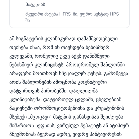
მატულობს
Frysk
მკვეთრი მატება HFRS-ში, უფრო სუსტად HPS-
Esperanto
ში
Беларуская мова
Татар теле
ამ სიგნატურის კლინიკურად დამამშვიდებელი
თვისება ისაა, რომ ის თავსდება ნებისმიერ
Кыргызча
კვლევაში, რომელიც უკვე აქვს დანიშნული
ئۇيغۇرچە
ნებისმიერ კლინიცისტს. პროდრომულ შაბლონში
Cebuano
არაფერი მოითხოვს სპეციალურ ტესტს. გამოწვევა
Basa Jawa
არის შაბლონების ამოცნობა კოგნიტიური
ພາສາລາວ
დატვირთვის პირობებში. დაღლილმა
Монгол
კლინიცისტმა, დატვირთულ ცვლაში, ცხელებიან
პაციენტში თრომბოციტოპენიისა და კრეატინინის
Afrikaans
მსუბუქი „მცოცავი“ მატების დანახვისას შეიძლება
العربية المغربية
მიმართოს სეფსისს, ვირუსულ ჰეპატიტს ან ატიპიურ
Occitan
პნევმონიას ბევრად ადრე, ვიდრე ჰანტავირუსის