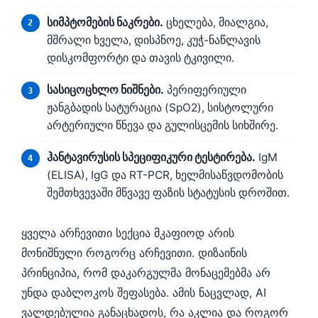
日本語
სიმპტომების ნაკრები.
ცხელება, მიალგია,
Eesti
მშრალი ხველა, დისპნოე, კუჭ-ნაწლავის
Azərbaycan dili
დისკომფორტი და თავის ტკივილი.
Bosanski
სასიცოცხლო ნიშნები.
პერიფერიული
Svenska
ჟანგბადის სატურაცია (SpO2), სისტოლური
Српски језик
არტერიული წნევა და გულისცემის სიხშირე.
Íslenska
ჰანტავირუსის სპეციფიკური ტესტირება.
IgM
Հայերեն
(ELISA), IgG და RT-PCR, ხელმისაწვდომობის
შემთხვევაში მწვავე ფაზის სტატუსის დროშით.
Bahasa Indonesia
हिन्दी
ყველა არჩევითი სექცია მკაფიოდ არის
Nederlands
მონიშნული როგორც არჩევითი. დიზაინის
Dansk
პრინციპია, რომ დაკარგულმა მონაცემებმა არ
Български
უნდა დაბლოკოს შეფასება. ამის ნაცვლად, AI
ვალდებულია განაცხადოს, რა აკლია და როგორ
فارسی