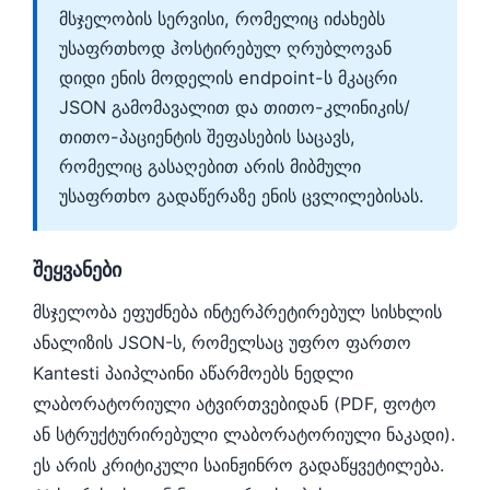
Català
მსჯელობის სერვისი, რომელიც იძახებს
უსაფრთხოდ ჰოსტირებულ ღრუბლოვან
O‘zbekcha
დიდი ენის მოდელის endpoint-ს მკაცრი
Українська
JSON გამომავალით და თითო-კლინიკის/
አማርኛ
თითო-პაციენტის შეფასების საცავს,
Kiswahili
რომელიც გასაღებით არის მიბმული
უსაფრთხო გადაწერაზე ენის ცვლილებისას.
ភាសាខ្មែរ
ဗမာစာ
შეყვანები
ไทย
Tagalog
მსჯელობა ეფუძნება ინტერპრეტირებულ სისხლის
ანალიზის JSON-ს, რომელსაც უფრო ფართო
Tiếng Việt
Kantesti პაიპლაინი აწარმოებს ნედლი
Bahasa Melayu
ლაბორატორიული ატვირთვებიდან (PDF, ფოტო
മലയാളം
ან სტრუქტურირებული ლაბორატორიული ნაკადი).
ಕನ್ನಡ
ეს არის კრიტიკული საინჟინრო გადაწყვეტილება.
ગુજરાતી