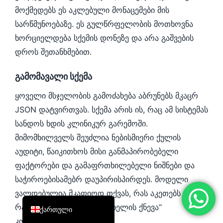
მოქმედებს ეს აკლებული მონაცემები მის
简体中文
სარწმუნოებაზე. ეს გულწრფელობის მოთხოვნა
Română
ხორციელდება სქემის დონეზე და არა გაშვების
Türkçe
დროს შეთანხმებით.
Ελληνικά
გამომავალი სქემა
Português
Español
ყოველი მსჯელობის გამოძახება აბრუნებს მკაცრ
JSON დატვირთვას. სქემა არის ის, რაც ამ სისტემას
Italiano
სანდოს ხდის კლინიკურ გარემოში.
עִבְרִית
მიმომხილველს შეუძლია ნებისმიერი ქულის
Français
აუდიტი, წაიკითხოს მისი განმაპირობებელი
العربية
ფაქტორები და გამაფრთხილებელი ნიშნები და
Deutsch
საჭიროებისამებრ დაუპირისპირდეს. მოდელი
ვალდებულია მკაფიოდ თქვას, რას აკეთებს და
English
რას არ იცის. ბუნდოვანი „ხელის ქნევა“
ქართული
კონტრაქტში არ შედის.