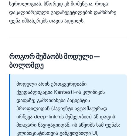
Gàidhlig
სეროლოგიას. სწორედ ეს მომენტია, როცა
Euskara
დაკალიბრებული გადაწყვეტილების დამხმარე
ფენა იმსახურებს თავის ადგილს.
Македонски јазик
Latviešu valoda
Galego
অসমীয়া
როგორ მუშაობს მოდული —
සිංහල
ბოლომდე
سنڌي
پښتو
მოდული არის ერთგვერდიანი
ქვედაპლიკაცია Kantesti-ის კლინიკის
დაფაზე; გამოიძახება პაციენტის
Slovenčina
პროფილიდან (პაციენტი ავტომატურად
Hrvatski
ირჩევა deep-link-ის მეშვეობით) ან დაფის
Suomi
მთავარი ნავიგაციიდან. ის აწყობს სამ ფენას:
Қазақ тілі
კლინიცისტისთვის განკუთვნილი UI,