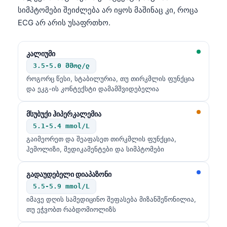
Català
სიმპტომები შეიძლება არ იყოს მაშინაც კი, როცა
ECG არ არის უსაფრთხო.
O‘zbekcha
Українська
კალიუმი
አማርኛ
3.5-5.0 მმოლ/ლ
Kiswahili
როგორც წესი, სტაბილურია, თუ თირკმლის ფუნქცია
და ეკგ-ის კონტექსტი დამამშვიდებელია
ភាសាខ្មែរ
ဗမာစာ
მსუბუქი ჰიპერკალემია
ไทย
5.1-5.4 mmol/L
გაიმეორეთ და შეაფასეთ თირკმლის ფუნქცია,
Tagalog
ჰემოლიზი, მედიკამენტები და სიმპტომები
Tiếng Việt
გადაუდებელი დიაპაზონი
Bahasa Melayu
5.5-5.9 mmol/L
മലയാളം
იმავე დღის სამედიცინო შეფასება მიზანშეწონილია,
ಕನ್ನಡ
თუ ეჭვობთ რაბდომიოლიზს
ગુજરાતી