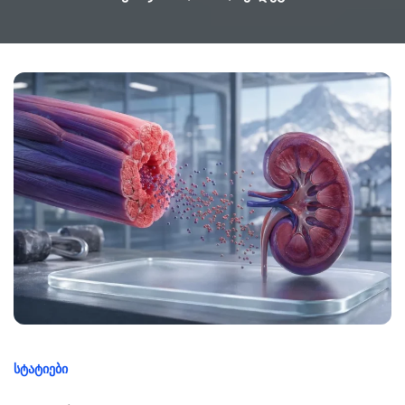
ᲡᲢᲐᲢᲘᲔᲑᲘ