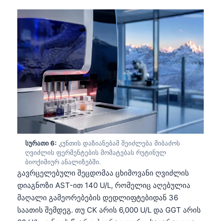
日本語
Eesti
Azərbaycan dili
Bosanski
Svenska
Српски језик
Íslenska
Հայերեն
Bahasa Indonesia
სურათი 6:
კუნთის დაზიანებამ შეიძლება მიბაძოს
हिन्दी
ღვიძლის ფერმენტების მომატებას რუტინულ
ბიოქიმიურ ანალიზებში.
Nederlands
გავრცელებული შეცდომაა ცხიმოვანი ღვიძლის
Dansk
დიაგნოზი AST-ით 140 U/L, რომელიც აღებულია
მაღალი გამეორებების დედლიფტებიდან 36
Български
საათის შემდეგ. თუ CK არის 6,000 U/L და GGT არის
فارسی