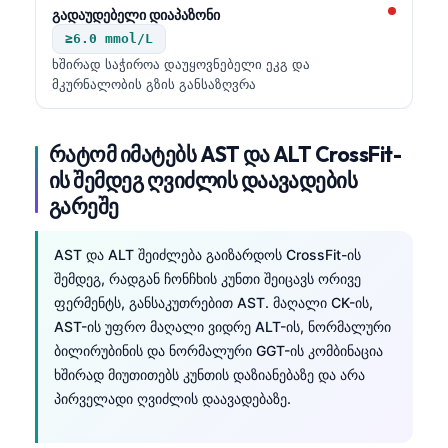
გადაუდებელი დიაპაზონი
தமிழ்
≥6.0 mmol/L
తెలుగు
ხშირად საჭიროა დაუყოვნებელი ეკგ და
მკურნალობის გზის განსაზღვრა
मराठी
اردو
რატომ იმატებს AST და ALT CrossFit-
বাংলা
ის შემდეგ ღვიძლის დაავადების
Shqip
გარეშე
Magyar
AST და ALT შეიძლება გაიზარდოს CrossFit-ის
Slovenščina
შემდეგ, რადგან ჩონჩხის კუნთი შეიცავს ორივე
한국어
ფერმენტს, განსაკუთრებით AST. მაღალი CK-ის,
Polski
AST-ის უფრო მაღალი ვიდრე ALT-ის, ნორმალური
ბილირუბინის და ნორმალური GGT-ის კომბინაცია
Lietuvių kalba
ხშირად მიუთითებს კუნთის დაზიანებაზე და არა
Русский
პირველადი ღვიძლის დაავადებაზე.
Čeština