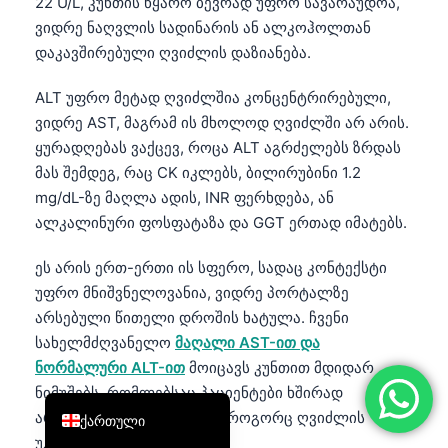
22 U/L, კუნთის წყარო ბევრად უფრო სავარაუდოა,
简体中文
ვიდრე ნაღვლის სადინარის ან ალკოჰოლთან
დაკავშირებული ღვიძლის დაზიანება.
Română
Türkçe
ALT უფრო მეტად ღვიძლშია კონცენტრირებული,
ვიდრე AST, მაგრამ ის მხოლოდ ღვიძლში არ არის.
Ελληνικά
ყურადღებას ვაქცევ, როცა ALT აგრძელებს ზრდას
Português
მას შემდეგ, რაც CK იკლებს, ბილირუბინი 1.2
Español
mg/dL-ზე მაღლა ადის, INR ფერხდება, ან
ალკალინური ფოსფატაზა და GGT ერთად იმატებს.
Italiano
עִבְרִית
ეს არის ერთ-ერთი ის სფერო, სადაც კონტექსტი
Français
უფრო მნიშვნელოვანია, ვიდრე პორტალზე
არსებული წითელი დროშის ხატულა. ჩვენი
العربية
სახელმძღვანელო
მაღალი AST-ით და
Deutsch
ნორმალური ALT-ით
მოიცავს კუნთით მდიდარ
English
ნიმუშებს, რომლებსაც პაციენტები ხშირად
არასწორად კითხულობენ როგორც ღვიძლის
ქართული
უკმარისობას.