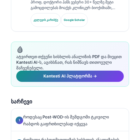
პროფ. დოქტორი ჰანს ვებერი 30+ წელზე მეტი
გამოცდილებას მოაქვს კლინიკურ ბიოქიმიაში,
ლაბორატორიულ მედიცინაში და ბიომარკერების
კვლევაში. ის იყო გერმანიის კლინიკური ქიმიის
კვლევის კარიბჭე
Google Scholar
საზოგადოების ყოფილი პრეზიდენტი და
სპეციალიზდება დიაგნოსტიკური პანელების
ანალიზში, ბიომარკერების სტანდარტიზაციაში და
AI-ით მხარდაჭერილ ლაბორატორიულ მედიცინაში.
🩸
ატვირთეთ თქვენი სისხლის ანალიზის PDF და მიეცით
Kantesti AI-ს, აგიხსნათ, რას ნიშნავს თითოეული
მაჩვენებელი.
Kantesti AI პლატფორმა →
სარჩევი
როდესაც Post-WOD-ის შემდგომი ტკივილი
რაბდოს გაფრთხილებად იქცევა
რომელი რაბდომიოლიზის სისხლის ანალიზების