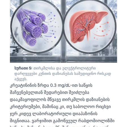
Frysk
Esperanto
Беларуская мова
Татар теле
Кыргызча
ئۇيغۇرچە
Cebuano
სურათი 5:
თირკმლისა და ელექტროლიტური
Basa Jawa
დარღვევები კუნთის დაზიანებას სამედიცინო რისკად
აქცევს.
ພາສາລາວ
კრეატინინის ზრდა 0.3 mg/dL-ით საწყის
Монгол
მაჩვენებელთან შედარებით შეიძლება
დააკმაყოფილოს მწვავე თირკმლის დაზიანების
Afrikaans
კრიტერიუმები, მაშინაც კი, თუ საბოლოო რიცხვი
العربية المغربية
ჯერ კიდევ ლაბორატორიული დიაპაზონის
Occitan
შიგნითაა. ვარჯიშით გამოწვეულ რაბდომიოლიზში