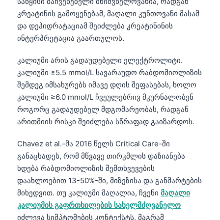
Gàidhlig
საწყისი მაჩვენებელი მნიშვნელოვანია, რადგან
კრეატინის გამოყენებამ, მაღალი კუნთოვანი მასამ
Euskara
და დეჰიდრატაციამ შეიძლება კრეატინინის
Македонски јазик
ინტერპრეტაცია გაართულოს.
Latviešu valoda
კალიუმი არის გადაუდებელი ელექტროლიტი.
Galego
კალიუმი ≥5.5 mmol/L სავარაუდო რაბდომიოლიზის
অসমীয়া
შემდეგ იმსახურებს იმავე დღის შეფასებას, ხოლო
კალიუმი ≥6.0 mmol/L ჩვეულებრივ მკურნალობენ
සිංහල
როგორც გადაუდებელ მდგომარეობას, რადგან
سنڌي
არითმიის რისკი შეიძლება სწრაფად გაიზარდოს.
پښتو
Chavez et al.-მა 2016 წელს Critical Care-ში
განაცხადეს, რომ მწვავე თირკმლის დაზიანება
Slovenčina
ხდება რაბდომიოლიზის შემთხვევების
Hrvatski
დაახლოებით 13-50%-ში, მიზეზისა და განმარტების
მიხედვით. თუ კალიუმი მაღალია, ჩვენი
მაღალი
Suomi
კალიუმის გაფრთხილების სახელმძღვანელო
Қазақ тілі
იძლევა სიმპტომების კონტექსტს, მაგრამ