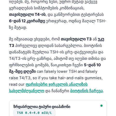
იღებენ. მე, როგორც წესი, უფრო მეტად ვაქცევ
ყურადღებას სიმპტომების კომბინაციას,
თავისუფალი T4-ის
, და განმეორებით ტესტირებას
6-დან 12 კვირამდე
ერთჯერად, ოდნავ მაღალ TSH-
ზე მეტად.
მე იშვიათად ვხვდები, რომ
თავისუფალი T3
ან
უკუ
T3
პირველივე დღიდან სასარგებლოა. ბიოტინის
დანამატებს შეუძლია TSH-ის ცრუ-დაქვეითება და
T4/T3-ის ცრუ-გაზრდა, ამიტომ თუ იღებთ თმისა და
ფრჩხილების გომებს, წაიკითხეთ ჩვენი
5-დან 10
მგ-მდე დღეში
can falsely lower TSH and falsely
raise T4/T3, so if you take hair-and-nails gummies,
read our
ფარისებრი ჯირკვლის ანალიზის
სახელმძღვანელო
და ჩანაწერი
ბიოტინის ჩარევა
.
ზრდასრულთა ტიპური დიაპაზონი
TSH 0.4-4.0 mIU/L