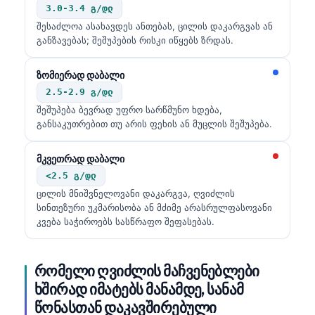
3.0-3.4 გ/დლ
Català
შესაძლოა ასახავდეს ანთებას, ცილის დაკარგვას ან
O‘zbekcha
განზავებას; შეშუპების რისკი იწყებს ზრდას.
Українська
ზომიერად დაბალი
አማርኛ
2.5-2.9 გ/დლ
Kiswahili
შეშუპება ბევრად უფრო სარწმუნო ხდება,
განსაკუთრებით თუ არის ფეხის ან მუცლის შეშუპება.
ភាសាខ្មែរ
ဗမာစာ
მკვეთრად დაბალი
ไทย
<2.5 გ/დლ
ცილის მნიშვნელოვანი დაკარგვა, ღვიძლის
Tagalog
სინთეზური უკმარისობა ან მძიმე არასრულფასოვანი
Tiếng Việt
კვება საჭიროებს სასწრაფო შეფასებას.
Bahasa Melayu
മലയാളം
რომელი ღვიძლის მაჩვენებლები
ხშირად იმატებს მანამდე, სანამ
ಕನ್ನಡ
წონასთან დაკავშირებული
ગુજરાતી