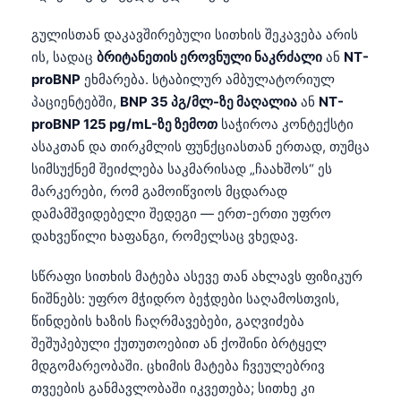
Frysk
გულისთან დაკავშირებული სითხის შეკავება არის
Esperanto
ის, სადაც
ბრიტანეთის ეროვნული ნაკრძალი
ან
NT-
Беларуская мова
proBNP
ეხმარება. სტაბილურ ამბულატორიულ
პაციენტებში,
BNP 35 პგ/მლ-ზე მაღალია
ან
NT-
Татар теле
proBNP 125 pg/mL-ზე ზემოთ
საჭიროა კონტექსტი
Кыргызча
ასაკთან და თირკმლის ფუნქციასთან ერთად, თუმცა
ئۇيغۇرچە
სიმსუქნემ შეიძლება საკმარისად „ჩაახშოს“ ეს
მარკერები, რომ გამოიწვიოს მცდარად
Cebuano
დამამშვიდებელი შედეგი — ერთ-ერთი უფრო
Basa Jawa
დახვეწილი ხაფანგი, რომელსაც ვხედავ.
ພາສາລາວ
სწრაფი სითხის მატება ასევე თან ახლავს ფიზიკურ
Монгол
ნიშნებს: უფრო მჭიდრო ბეჭდები საღამოსთვის,
Afrikaans
წინდების ხაზის ჩაღრმავებები, გაღვიძება
შეშუპებული ქუთუთოებით ან ქოშინი ბრტყელ
العربية المغربية
მდგომარეობაში. ცხიმის მატება ჩვეულებრივ
Occitan
თვეების განმავლობაში იკვეთება; სითხე კი