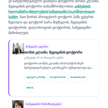
ეს სახელმძღვანელო დაიწერა
დოქტორი თომას კლაინი,
მედიცინის დოქტორი
თანამშრომლობით
კანტესტის
ხელოვნური ინტელექტის სამედიცინო საკონსულტაციო
საბჭო
, მათ შორის პროფესორ დოქტორ ჰანს ვებერის
წვლილი და დოქტორ სარა მიტჩელის, მედიცინის
დოქტორის, ფილოსოფიის დოქტორის, სამედიცინო
მიმოხილვის.
ᲬᲐᲛᲧᲕᲐᲜᲘ ᲐᲕᲢᲝᲠᲘ
თომას კლაინი, მედიცინის დოქტორი
კანტესტი AI-ის მთავარი ექიმი
დოქტორი თომას კლაინი არის საბჭოს მიერ
სერტიფიცირებული კლინიკური ჰემატოლოგი და
ინტერნისტი, რომელსაც აქვს 15 წელზე მეტი
გამოცდილება ლაბორატორიულ მედიცინაში და AI-
კვლევის კარიბჭე
Google Scholar
Academia.edu
ით მხარდაჭერილ კლინიკურ ანალიზში. როგორც
Kantesti AI-ის მთავარი სამედიცინო ოფიცერი, ის
ORCID
უზრუნველყოფს საკუთრებაში არსებული
ნეირონული ქსელის სამედიცინო სიზუსტის
კლინიკურ ზედამხედველობას. დოქტორ კლაინს
ფართოდ აქვს გამოქვეყნებული ბიომარკერების
ᲡᲐᲛᲔᲓᲘᲪᲘᲜᲝ ᲛᲘᲛᲝᲛᲮᲘᲚᲕᲔᲚᲘ
ინტერპრეტაციისა და ლაბორატორიული