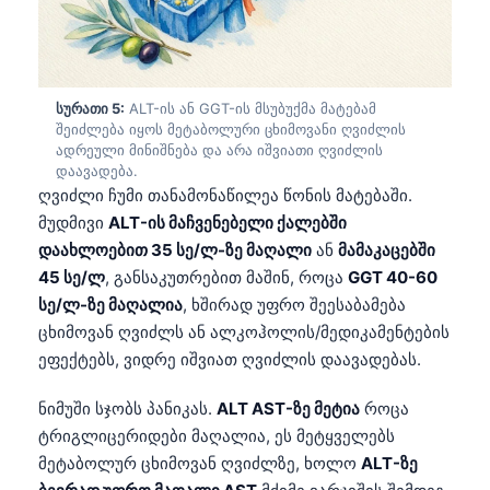
日本語
Eesti
Azərbaycan dili
სურათი 5:
ALT-ის ან GGT-ის მსუბუქმა მატებამ
Bosanski
შეიძლება იყოს მეტაბოლური ცხიმოვანი ღვიძლის
ადრეული მინიშნება და არა იშვიათი ღვიძლის
Svenska
დაავადება.
Српски језик
ღვიძლი ჩუმი თანამონაწილეა წონის მატებაში.
მუდმივი
ALT-ის მაჩვენებელი ქალებში
Íslenska
დაახლოებით 35 სე/ლ-ზე მაღალი
ან
მამაკაცებში
Հայերեն
45 სე/ლ
, განსაკუთრებით მაშინ, როცა
GGT 40-60
Bahasa Indonesia
სე/ლ-ზე მაღალია
, ხშირად უფრო შეესაბამება
ცხიმოვან ღვიძლს ან ალკოჰოლის/მედიკამენტების
हिन्दी
ეფექტებს, ვიდრე იშვიათ ღვიძლის დაავადებას.
Nederlands
ნიმუში სჯობს პანიკას.
ALT AST-ზე მეტია
როცა
Dansk
ტრიგლიცერიდები მაღალია, ეს მეტყველებს
Български
მეტაბოლურ ცხიმოვან ღვიძლზე, ხოლო
ALT-ზე
فارسی