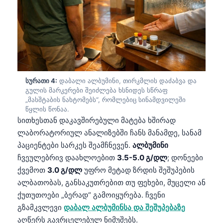
სურათი 4:
დაბალი ალბუმინი, თირკმლის დაძაბვა და
გულის მარკერები შეიძლება ხსნიდეს სწრაფ
„მასშტაბის ნახტომებს“, რომლებიც სინამდვილეში
წყლის წონაა.
სითხესთან დაკავშირებული მატება ხშირად
ლაბორატორიულ ანალიზებში ჩანს მანამდე, სანამ
პაციენტები სარკეს შეამჩნევენ.
ალბუმინი
ჩვეულებრივ დაახლოებით
3.5-5.0 გ/დლ
; დონეები
ქვემოთ
3.0 გ/დლ
უფრო მეტად ზრდის შეშუპების
ალბათობას, განსაკუთრებით თუ ფეხები, მუცელი ან
ქუთუთოები „ბერად“ გამოიყურება. ჩვენი
Norsk bokmål
გზამკვლევი
დაბალ ალბუმინსა და შეშუპებაზე
Ślōnskŏ gŏdka
აღწერს გავრცელებულ ნიმუშებს.