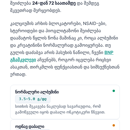
Gàidhlig
შეიძლება
24-დან 72 საათამდე
და შემდეგ
Euskara
მკვეთრად მერყეობდეს.
Македонски јазик
კალციუმის არხის ბლოკატორები, NSAID-ები,
Latviešu valoda
სტეროიდები და პიოგლიტაზონი შეიძლება
დაამატოს წყლის წონა მაშინაც კი, როცა ალბუმინი
Galego
და კრეატინინი ნორმალურად გამოიყურება. თუ
অসমীয়া
გულის დაძაბვა არის პასუხის ნაწილი, ჩვენი
BNP
සිංහල
გზამკვლევი
აჩვენებს, როგორ იცვლება რიცხვი
ასაკთან, თირკმლის ფუნქციასთან და სიმსუქნესთან
سنڌي
ერთად.
پښتو
ნორმალური ალბუმინი
Slovenčina
3.5-5.0 გ/დლ
Hrvatski
სითხის შეკავება ნაკლებად სავარაუდოა, რომ
გამოწვეული იყოს დაბალი ონკოტიკური წნევით.
Suomi
Қазақ тілі
ოდნავ დაბალი