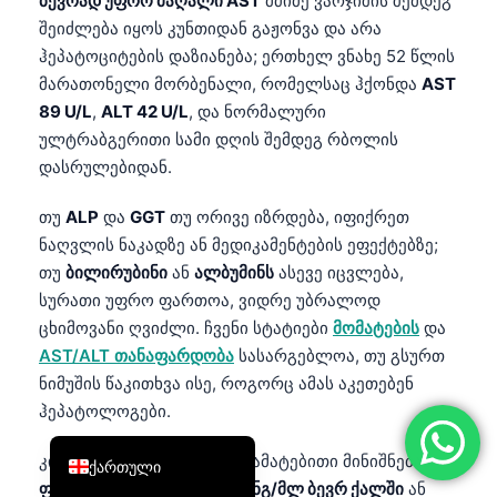
ბევრად უფრო მაღალი AST
მძიმე ვარჯიშის შემდეგ
简体中文
შეიძლება იყოს კუნთიდან გაჟონვა და არა
ჰეპატოციტების დაზიანება; ერთხელ ვნახე 52 წლის
Română
მარათონელი მორბენალი, რომელსაც ჰქონდა
AST
Türkçe
89 U/L
,
ALT 42 U/L
, და ნორმალური
Ελληνικά
ულტრაბგერითი სამი დღის შემდეგ რბოლის
დასრულებიდან.
Português
Español
თუ
ALP
და
GGT
თუ ორივე იზრდება, იფიქრეთ
ნაღვლის ნაკადზე ან მედიკამენტების ეფექტებზე;
Italiano
თუ
ბილირუბინი
ან
ალბუმინს
ასევე იცვლება,
עִבְרִית
სურათი უფრო ფართოა, ვიდრე უბრალოდ
Français
ცხიმოვანი ღვიძლი. ჩვენი სტატიები
მომატების
და
AST/ALT თანაფარდობა
სასარგებლოა, თუ გსურთ
العربية
ნიმუშის წაკითხვა ისე, როგორც ამას აკეთებენ
Deutsch
ჰეპატოლოგები.
English
კიდევ ერთი მზაკვრული დამატებითი მინიშნებაა
ქართული
ფერიტინი
. ფერიტინი
200 ნგ/მლ ბევრ ქალში
ან