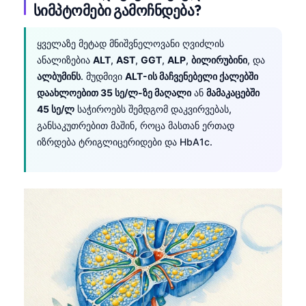
სიმპტომები გამოჩნდება?
தமிழ்
తెలుగు
ყველაზე მეტად მნიშვნელოვანი ღვიძლის
ანალიზებია
ALT
,
AST
,
GGT
,
ALP
,
ბილირუბინი
, და
मराठी
ალბუმინს
. მუდმივი
ALT-ის მაჩვენებელი ქალებში
اردو
დაახლოებით 35 სე/ლ-ზე მაღალი
ან
მამაკაცებში
45 სე/ლ
საჭიროებს შემდგომ დაკვირვებას,
বাংলা
განსაკუთრებით მაშინ, როცა მასთან ერთად
Shqip
იზრდება ტრიგლიცერიდები და HbA1c.
Magyar
Slovenščina
한국어
Polski
Lietuvių kalba
Русский
Čeština