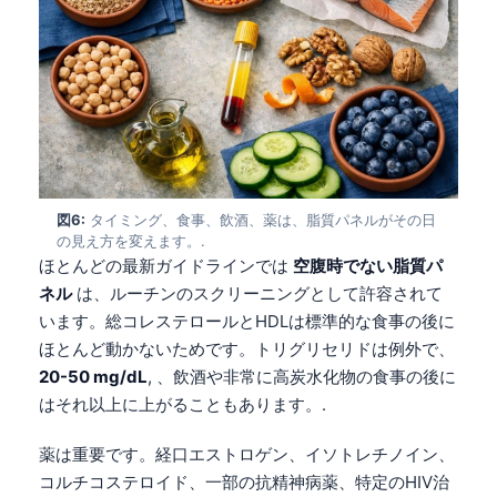
Čeština
Eesti
Azərbaycan dili
Bosanski
Svenska
Српски језик
図6:
タイミング、食事、飲酒、薬は、脂質パネルがその日
Íslenska
の見え方を変えます。.
ほとんどの最新ガイドラインでは
空腹時でない脂質パ
Հայերեն
ネル
は、ルーチンのスクリーニングとして許容されて
Bahasa Indonesia
います。総コレステロールとHDLは標準的な食事の後に
हिन्दी
ほとんど動かないためです。トリグリセリドは例外で、
20-50 mg/dL
, 、飲酒や非常に高炭水化物の食事の後に
Nederlands
はそれ以上に上がることもあります。.
Dansk
Български
薬は重要です。経口エストロゲン、イソトレチノイン、
コルチコステロイド、一部の抗精神病薬、特定のHIV治
فارسی