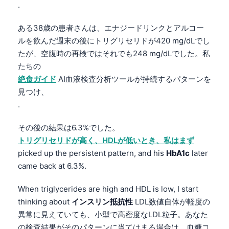
.
ある38歳の患者さんは、エナジードリンクとアルコー
ルを飲んだ週末の後にトリグリセリドが420 mg/dLでし
たが、空腹時の再検ではそれでも248 mg/dLでした。私
たちの
絶食ガイド
AI血液検査分析ツールが持続するパターンを
見つけ、
.
その後の結果は6.3%でした。
トリグリセリドが高く、HDLが低いとき、私はまず
picked up the persistent pattern, and his
HbA1c
later
came back at 6.3%.
When triglycerides are high and HDL is low, I start
thinking about
インスリン抵抗性
LDL数値自体が軽度の
異常に見えていても、小型で高密度なLDL粒子。あなた
の検査結果がそのパターンに当てはまる場合は、血糖コ