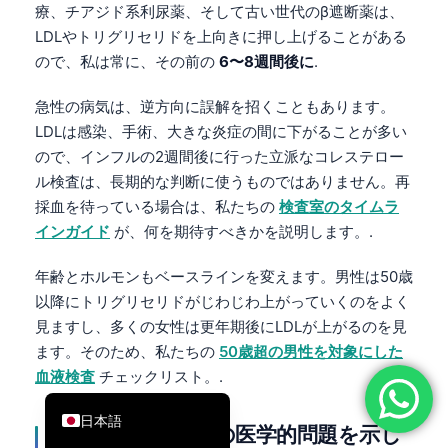
療、チアジド系利尿薬、そして古い世代のβ遮断薬は、
简体中文
LDLやトリグリセリドを上向きに押し上げることがある
Română
ので、私は常に、その前の
6〜8週間後に
.
Türkçe
急性の病気は、逆方向に誤解を招くこともあります。
Ελληνικά
LDLは感染、手術、大きな炎症の間に下がることが多い
ので、インフルの2週間後に行った立派なコレステロー
Português
ル検査は、長期的な判断に使うものではありません。再
Español
採血を待っている場合は、私たちの
検査室のタイムラ
Italiano
インガイド
が、何を期待すべきかを説明します。.
עִבְרִית
年齢とホルモンもベースラインを変えます。男性は50歳
Français
以降にトリグリセリドがじわじわ上がっていくのをよく
العربية
見ますし、多くの女性は更年期後にLDLが上がるのを見
ます。そのため、私たちの
50歳超の男性を対象にした
Deutsch
血液検査
チェックリスト。.
English
日本語
脂質検査結果が別の医学的問題を示し