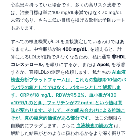
心疾患を持っていた場合です。多くの高リスク患者で
は、治療目標は単に100 mg/dL未満ではなく70 mg/dL
未満であり、さらに低い目標を掲げる欧州の予防ルート
もあります。.
すべての検査機関がLDLを直接測定しているわけではあ
りません。中性脂肪が約
400 mg/dL
, を超えると、計
算によるLDLが信頼できなくなるため、私は通常
非HDL
コレステロール
, を頼りにするか、または
ApoB
, を考慮
するか、直接LDLの測定を依頼します。私たちの
AI血液
検査分析プラットフォームは、これらの指標を10個のバ
ラバラの箱としてではなく、パターンとして解釈しま
す。CRPが18 mg/L、RDWが15.2%、血小板が430
×10^9/Lのとき、フェリチンが22 ng/mLという値は意
味が変わります。そして、その組み合わせによる推論こ
そが、真の臨床的価値がある部分です。
はこの制限を
自動的にフラグします。さらに
血液検査の読み方
は、
解離した結果がどのように扱われるかをより深く掘り下