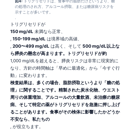
図4:
トリグリセリドは、食事中の脂肪だけというより、糖
の処理のされ方、アルコール摂取、または糖尿病リスクを
示すことが多いです。
.
トリグリセリドが
150 mg/dL
未満なら正常、
,
150-199 mg/dL
は境界域の高値、
,
200〜499 mg/dL
は高く、そして
500 mg/dL以上な
ら膵炎の懸念が高まります。トリグリセリドが約
1,000 mg/dLを超えると、膵炎リスクは非常に現実的に
なり、方針の時間軸は「早めに最適化」から「今すぐ行
動」に変わります。
検査結果は、多くの場合、脂肪摂取というより「糖の処
理」に関することです。精製された炭水化物、ウエスト
周りの体重増加、アルコールの大量飲酒、未治療の糖尿
病、そして特定の薬がトリグリセリドを急激に押し上げ
ることがあります。食事がその検体に影響したかどうか
不安なら、私たちの
, が役立ちます。