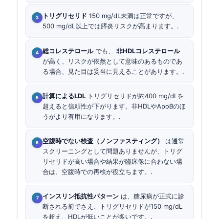
トリグリセリド
150 mg/dL未満は正常ですが、
500 mg/dL以上では膵炎リスクが高まります。.
総コレステロール
でも、
非HDLコレステロール
が高く、リスクが依然として意味のあるものであ
る場合、見た目は妥当に見えることがあります。.
計算によるLDL
トリグリセリドが約400 mg/dLを
超えると信頼性が下がります。非HDLやApoBのほ
うがより有用になります。.
空腹時でない検査（ノンファスティング）
は通常
スクリーニングとして問題ありませんが、トリグ
リセリドが高い場合や結果が臨床像に合わない場
合は、空腹時での再検が役立ちます。.
インスリン抵抗性パターン
は、糖尿病が正式に診
断される前でさえ、トリグリセリドが150 mg/dL
を超え、HDLが低いことが多いです。.