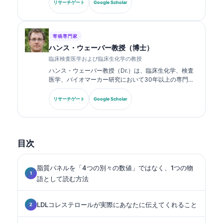
バイオマーカーパネルおよび検査分析について、幅広く
リサーチゲート
Google Scholar
発表しています。.
寄稿専門家
ハンス・ウェーバー教授（博士）
臨床検査医学および臨床生化学の教授
ハンス・ウェーバー教授（Dr.）は、臨床生化学、検査
医学、バイオマーカー研究において30年以上の専門知
識を持ちます。ドイツ臨床化学会の元会長であり、診断
パネル解析、バイオマーカーの標準化、AI支援による検
リサーチゲート
Google Scholar
査医学を専門としています。.
目次
脂質パネルを「4つの別々の数値」ではなく、1つの物
語として読む方法
LDLコレステロールが実際にあなたに伝えてくれること