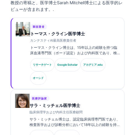
教授の寄稿と、医学博士Sarah Mitchell博士による医学的レ
ビューが含まれます。.
筆頭著者
トーマス・クライン医学博士
カンテスティAI最高医療責任者
トーマス・クライン博士は、15年以上の経験を持つ臨
床血液専門医（ボード認定）および内科医であり、検
査医学およびAI支援による臨床解析に関する豊富な経
験を有しています。Kantesti AIにおける最高医療責任
リサーチゲート
Google Scholar
アカデミア.edu
者（CMO）として、同社の独自のニューラルネットワ
ークの医療的正確性に関する臨床的監督を行っていま
オーシド
す。クライン博士は、バイオマーカーの解釈および検
査医学に関する研究・論文を幅広く発表しています。.
医療評論家
サラ・ミッチェル医学博士
臨床病理学および内科主任医療顧問
サラ・ミッチェル博士は、認定臨床病理専門医であり、
検査医学および診断分析において18年以上の経験を持
ちます。臨床化学の専門資格を有し、臨床現場における