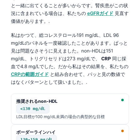
Gàidhlig
と一緒に出てくることが多いからです。腎疾患がこの状
Euskara
況に含まれている場合は、私たちの
eGFRガイド
見直す
価値があります。.
Македонски јазик
Latviešu valoda
私はかつて、総コレステロール191 mg/dL、LDL 96
Galego
mg/dLのパネルを一度確認したことがあります。ぱっと
見は問題なさそうに見えました。non-HDLは151
অসমীয়া
mg/dL、トリグリセリドは273 mg/dLで、
CRP
同じ採
සිංහල
血で4.8 mg/Lでした。だから私はその結果を、私たちの
سنڌي
CRPの範囲ガイド
と組み合わせて、パッと見の数値で
はなくパターンとして扱いました。.
پښتو
推奨されるnon-HDL
Slovenčina
<130 mg/dL
Hrvatski
LDL目標が100 mg/dL未満の場合の典型的な目標
Suomi
ボーダーラインハイ
Қазақ тілі
130-159 mg/dL