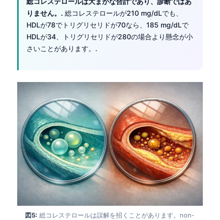
総コレステロールは大まかな合計であり、診断ではあ
りません。.
総コレステロールが210 mg/dLでも、
HDLが78でトリグリセリドが70なら、185 mg/dLで
HDLが34、トリグリセリドが280の場合より懸念が小
さいことがあります。.
Norsk bokmål
Ślōnskŏ gŏdka
図5:
総コレステロールは誤解を招くことがあります。non-