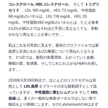
コレステロール
,
HDLコレステロール
、 そして
トリグリ
セリド
. 。LDL 165 mg/dL、HDL 72 mg/dL、中性脂肪
68 mg/dLのパネルは、LDL 118 mg/dL、HDL 35
mg/dL、中性脂肪260 mg/dLのパネルとは、たとえ後者
のLDLが紙の上ではそれほど不安に見えなくても、挙動
がかなり異なることが多いです。.
私はこれを日常的に見ます。最初のプロファイルでは家
族歴と生涯にわたるLDL曝露について尋ねたくなりま
す。2つ目では、腹部の体重増加、上がっていく血糖、
睡眠の質、飲酒量、そしてじわじわ上がるHbA1cを探し
ます。.
2026年3月29日時点で、ほとんどのリスクモデルは依
然として
LDL負荷
をプラークの主な駆動因子として扱
っていますが、
中性脂肪に富むレムナント
そして
HDL
低値
は、多くの一般的な検査ポータルではしない形で
物語をより精緻にします。そのためKantestiのAIはまず