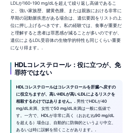
LDLが160-190 mg/dLを超えて繰り返し高値であるこ
と、強い家族歴、腱黄色腫、または親族における非常に
早期の冠動脈疾患がある場合は、遺伝要因をリストの上
位に押し上げるべきです。私の経験では、食事が重要だ
と理解すると患者は罪悪感が減ることが多いのですが、
遺伝によるLDL受容体の生物学的特性も同じくらい重要
になり得ます。.
HDLコレステロール：役に立つが、免
罪符ではない
HDLコレステロールはコレステロールを肝臓へ戻すの
に役立ちますが、高いHDLが高いLDLによるリスクを
相殺するわけではありません。.
男性でHDLが40
mg/dL未満、女性で50 mg/dL未満は一般に低値で
す。一方で、HDLが非常に高く（おおむね90 mg/dL
を超える）場合は、自動的に防御的というより中立、
あるいは時に誤解を招くことがあります。.