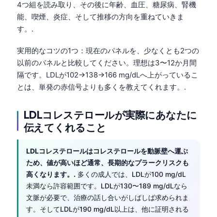
4つ組を読み取り、その後に年齢、血圧、糖尿病、腎機
能、喫煙、炎症、そして推移の方向を重ねていきま
す。.
実用的なコツの1つ：現在のパネルを、少なくとも2つの
以前のパネルと比較してください。理想は3〜12か月間
隔です。LDLが102→138→166 mg/dLへ上がっているこ
とは、単発の赤信号よりも多くを教えてくれます。.
LDLコレステロールが実際にあなたに
伝えてくれること
LDLコレステロールはコレステロールを動脈壁へ運ぶ
ため、値が高いほど通常、長期的なプラークリスクも
高くなります。.
多くの成人では、LDLが100 mg/dL
未満なら許容範囲です。LDLが130〜189 mg/dLなら
文脈が必要で、治療の話し合いがしばしば求められま
す。そしてLDLが190 mg/dL以上は、他に証明される