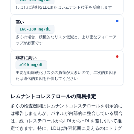
Català
しばしば過剰なLDLまたはレムナント粒子を反映します
O‘zbekcha
高い
Українська
160-189 mg/dL
አማርኛ
多くの場合、積極的なリスク低減と、より密なフォローア
ップが必要です
Kiswahili
ភាសាខ្មែរ
非常に高い
ဗမာစာ
≥190 mg/dL
主要な動脈硬化リスクの負荷が大きいので、二次的要因ま
ไทย
たは遺伝的要因を評価してください
Tagalog
Tiếng Việt
レムナントコレステロールの簡易推定
Bahasa Melayu
多くの検査機関はレムナントコレステロールを明示的に
は報告しませんが、パネルが内部的に整合している場合
മലയാളം
は、総コレステロールからLDLからHDLを差し引いて推
ಕನ್ನಡ
定できます。特に、LDLは許容範囲に見えるのにトリグ
ગુજરાતી