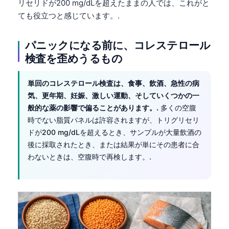
リセリドが200 mg/dLを超えたままの人では、これがと
தமிழ்
ても役立つと感じています。.
తెలుగు
パニックになる前に、コレステロール
मराठी
検査を歪めうるもの
اردو
বাংলা
単回のコレステロール検査は、食事、飲酒、急性の病
気、更年期、妊娠、激しい運動、そしていくつかの一
Shqip
般的な薬の影響で偏ることがあります。.
多くの空腹
Magyar
時でない脂質パネルは許容されますが、トリグリセリ
ドが200 mg/dLを超えるとき、サンプルが大量飲酒の
Slovenščina
後に採取されたとき、または結果が単にその患者に合
한국어
わないときは、空腹時で再検します。.
Polski
Lietuvių kalba
Русский
ქართული