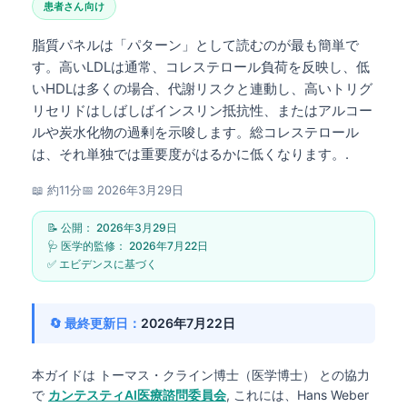
患者さん向け
脂質パネルは「パターン」として読むのが最も簡単で
す。高いLDLは通常、コレステロール負荷を反映し、低
いHDLは多くの場合、代謝リスクと連動し、高いトリグ
リセリドはしばしばインスリン抵抗性、またはアルコー
ルや炭水化物の過剰を示唆します。総コレステロール
は、それ単独では重要度がはるかに低くなります。.
📖 約11分
📅
2026年3月29日
📝 公開：
2026年3月29日
🩺 医学的監修：
2026年7月22日
✅ エビデンスに基づく
🔄 最終更新日：
2026年7月22日
本ガイドは
トーマス・クライン博士（医学博士）
との協力
で
カンテスティAI医療諮問委員会
, これには、Hans Weber