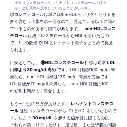
HDLコレステロールやレムナントコレステロールのほう
Frysk
が、より実態を反映していることが多いです。.
総コレステロールは単にLDL＋HDL＋トリグリセリドを
Esperanto
多く含むリポ蛋白の一部なので、見えている以上に隠れ
Беларуская мова
ているものがある可能性があります。.
non-HDLコレス
Татар теле
テロール
は総コレステロールからHDLを引いたもの
で、1つの数値でLDLとレムナント粒子をまとめて捉え
Кыргызча
られます。.
ئۇيغۇرچە
Cebuano
目安としては、
非HDLコレステロール
目標は通常
LDL
目標より30 mg/dL高め
です。LDL目標が100 mg/dL未
Basa Jawa
満なら、non-HDL目標は130 mg/dL未満が妥当です。
ພາສາລາວ
LDL目標が70 mg/dL未満なら、non-HDL目標は100
Монгол
mg/dL未満がよく整合します。.
Afrikaans
もう一つ別の見方があります。
レムナントコレステロ
العربية المغربية
ール
は総コレステロールからLDLとHDLを引いたもので
す。およそ
30 mg/dL
を超える値が目に留まるのは、
Occitan
それらが高トリグリセリド、脂肪肝、または腎臓の問題