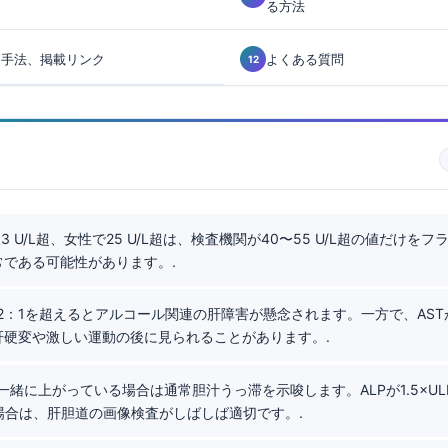
る方法
連手法、掲載リンク
よくある質問
3 U/L超、女性で25 U/L超は、検査機関が40〜55 U/L超の値だけを
常である可能性があります。.
2：1を超えるとアルコール関連の肝障害が懸念されます。一方で、ASTが
肝硬変や激しい運動の後に見られることがあります。.
一緒に上がっている場合は通常胆汁うっ滞を示唆します。ALPが1.5×U
場合は、肝胆道の画像検査がしばしば適切です。.