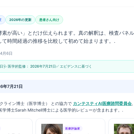
釈
2026年の更新
患者さん向け
酵素が高い」とだけ伝えられます。真の解釈は、検査パネ
して時間経過の推移を比較して初めて始まります。.
年4月6日
6日
🩺 医学的監修：
2026年7月21日
✅ エビデンスに基づく
26年7月21日
クライン博士（医学博士）
との協力で
カンテスティAI医療諮問委員会
学博士Sarah Mitchell博士による医学的レビューが含まれます。.
医療評論家