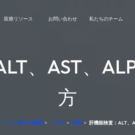
医療リソース
お問い合わせ
私たちのチーム
LT、AST、AL
方
 – ドイツ製ラボ解釈
>
ブログ
>
記事
>
肝機能検査：ALT、A