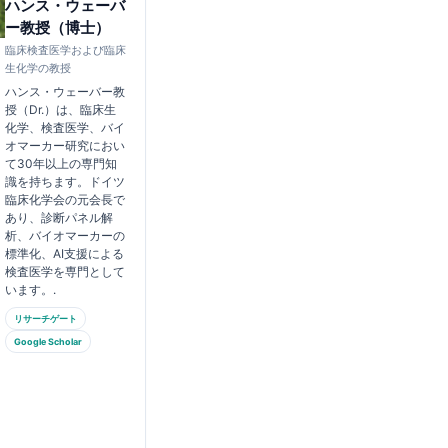
ハンス・ウェーバ
ー教授（博士）
臨床検査医学および臨床
生化学の教授
ハンス・ウェーバー教
授（Dr.）は、臨床生
化学、検査医学、バイ
オマーカー研究におい
て30年以上の専門知
識を持ちます。ドイツ
臨床化学会の元会長で
あり、診断パネル解
析、バイオマーカーの
標準化、AI支援による
検査医学を専門として
います。.
リサーチゲート
Google Scholar