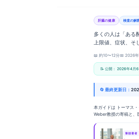
肝臓の健康
検査の解
多くの人は「ある
上限値、症状、そ
📖 約10〜12分
📅
2026
📝 公開：
2026年4月
🔄 最終更新日：
20
本ガイドは
トーマス・
Weber教授の寄稿と、医
Norsk bokmål
筆頭著者
Ślōnskŏ gŏdka