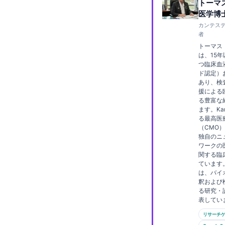
トーマ
Frysk
医学博
カンテステ
Esperanto
者
Беларуская мова
トーマス
は、15
Татар теле
つ臨床血
ド認定）
Кыргызча
あり、検
援による
ئۇيغۇرچە
る豊富な
Cebuano
ます。Kan
る最高医
Basa Jawa
（CMO
独自のニ
ພາສາລາວ
ワークの
関する臨
Монгол
ています
は、バイ
Afrikaans
釈および
る研究・
العربية المغربية
表してい
Occitan
リサーチ