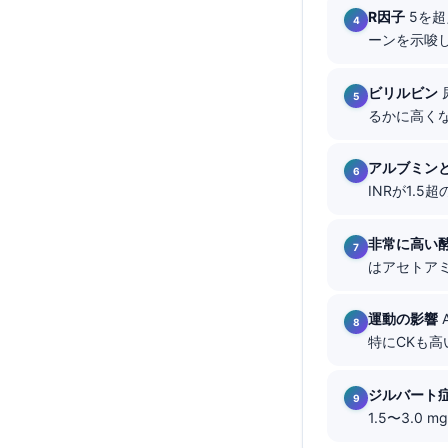
R因子
5を超
தமிழ்
ーンを示唆し
తెలుగు
ビリルビン
मराठी
るかに高くな
اردو
বাংলা
アルブミンと
INRが1.
Shqip
Magyar
非常に高い
Slovenščina
はアセトア
한국어
運動の影響
Polski
特にCKも高
Lietuvių kalba
Русский
ジルバート
1.5〜3.
ქართული