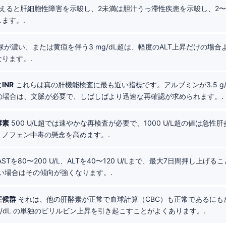
えると肝細胞性障害を示唆し、2未満は胆汁うっ滞性疾患を示唆し、2〜
ます。.
尿が濃い、または黄疸を伴う3 mg/dL超は、軽度のALT上昇だけの場
ります。.
INR
これらは真の肝機能検査に最も近い指標です。アルブミンが3.5 g/
5超の場合は、文脈が必要で、しばしばより迅速な再確認が求められます。.
酵素
500 U/L超では速やかな再検査が必要で、1000 U/L超の値は急性
ミノフェン中毒の懸念を高めます。.
ASTを80〜200 U/L、ALTを40〜120 U/Lまで、最大7日間押し上げ
い場合はその傾向が強くなります。.
症候群
それは、他の肝酵素が正常で血球計算（CBC）も正常であるにも
0 mg/dL の単独のビリルビン上昇を引き起こすことがよくあります。.