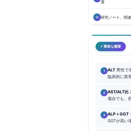
査
Català
O‘zbekcha
研究ノート、関
Українська
አማርኛ
Kiswahili
⚡ 簡単な概要
ភាសាខ្មែរ
ဗမာစာ
ALT
男性で3
ไทย
臨床的に異
Tagalog
Tiếng Việt
AST/ALT比
場合でも、
Bahasa Melayu
മലയാളം
ALP＋GGT
ಕನ್ನಡ
GGTが高い
ગુજરાતી