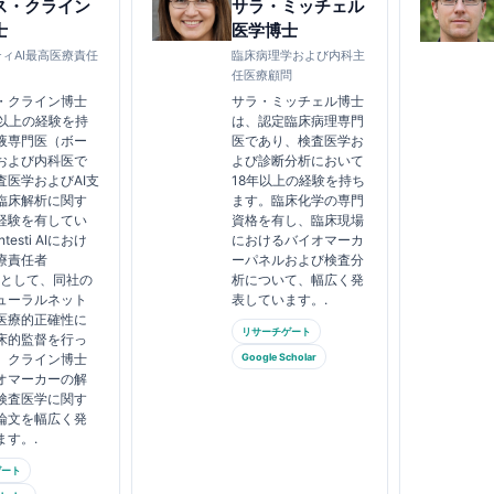
ス・クライン
サラ・ミッチェル
士
医学博士
ィAI最高医療責任
臨床病理学および内科主
任医療顧問
・クライン博士
サラ・ミッチェル博士
年以上の経験を持
は、認定臨床病理専門
液専門医（ボー
医であり、検査医学お
および内科医で
よび診断分析において
査医学およびAI支
18年以上の経験を持ち
臨床解析に関す
ます。臨床化学の専門
経験を有してい
資格を有し、臨床現場
testi AIにおけ
におけるバイオマーカ
療責任者
ーパネルおよび検査分
）として、同社の
析について、幅広く発
ューラルネット
表しています。.
医療的正確性に
リサーチゲート
床的監督を行っ
。クライン博士
Google Scholar
オマーカーの解
検査医学に関す
論文を幅広く発
ます。.
ゲート