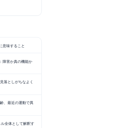
きに意味すること
R：障害か真の機能か
が見落としがちなよく
齢、最近の運動で異
をパネル全体として解釈す