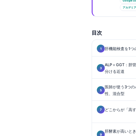
Gàidhlig
Google Sc
アカデミア.
Euskara
Македонски јазик
Latviešu valoda
目次
Galego
肝機能検査を1つ
অসমীয়া
සිංහල
ALP＋GGT：
سنڌي
分ける近道
پښتو
医師が使う3つの
性、混合型
Slovenčina
どこからが「高
Hrvatski
Suomi
Қазақ тілі
肝酵素が高いと