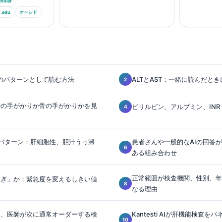
holar
edu
オーシド
のパターンとして読む方法
ALTとAST：一緒に読んだと
胆管の手がかりか骨の手がかりかを見
ビリルビン、アルブミン、IN
パターン：肝細胞性、胆汁うっ滞
患者さんや一般的なAIの回答
ある組み合わせ
正常範囲が検査機関、性別、年
すぎ」か：緊急度を変えるしきい値
なる理由
き、医師が次に通常オーダーする検
Kantesti AIが肝機能検査