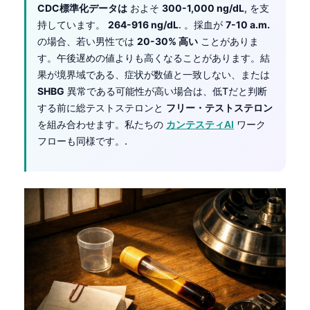
CDC標準化データは
およそ
300-1,000 ng/dL
, を支
持しています。
264-916 ng/dL
. 。採血が
7-10 a.m.
の場合、若い男性では
20-30% 高い
ことがありま
す。午後遅めの値よりも高くなることがあります。結
果が境界域である、症状が数値と一致しない、または
SHBG
異常である可能性が高い場合は、低Tだと判断
する前に総テストステロンと
フリー・テストステロン
を組み合わせます。私たちの
カンテスティAI
ワーク
フローも同様です。.