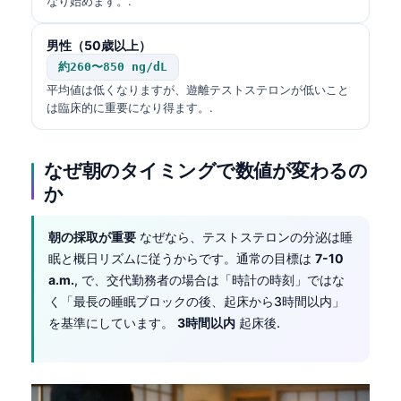
なり始めます。.
男性（50歳以上）
約260〜850 ng/dL
平均値は低くなりますが、遊離テストステロンが低いこと
は臨床的に重要になり得ます。.
なぜ朝のタイミングで数値が変わるの
か
朝の採取が重要
なぜなら、テストステロンの分泌は睡
眠と概日リズムに従うからです。通常の目標は
7-10
a.m.
, で、交代勤務者の場合は「時計の時刻」ではな
く「最長の睡眠ブロックの後、起床から3時間以内」
を基準にしています。
3時間以内
起床後.