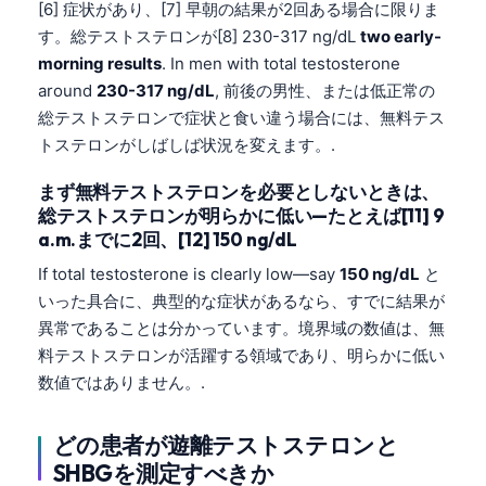
[6] 症状があり、[7] 早朝の結果が2回ある場合に限りま
す。総テストステロンが[8] 230-317 ng/dL
two early-
morning results
. In men with total testosterone
around
230-317 ng/dL
, 前後の男性、または低正常の
総テストステロンで症状と食い違う場合には、無料テス
トステロンがしばしば状況を変えます。.
まず無料テストステロンを必要としないときは、
総テストステロンが明らかに低い—たとえば[11] 9
a.m.までに2回、[12] 150 ng/dL
If total testosterone is clearly low—say
150 ng/dL
と
いった具合に、典型的な症状があるなら、すでに結果が
異常であることは分かっています。境界域の数値は、無
料テストステロンが活躍する領域であり、明らかに低い
数値ではありません。.
どの患者が遊離テストステロンと
SHBGを測定すべきか