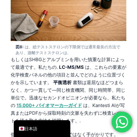
简体中文
Română
Türkçe
Ελληνικά
図8:
は、総テストステロンの下限側では通常最良の方法で
Português
あり、遊離テストステロンは.
Español
もしくはSHBGとアルブミンを用いた慎重な計算によっ
て最適です。私たちの.
LC-MS/MS
は、これらの要素が
Italiano
化学検査パネルの他の項目と並んでどのように位置づく
עִבְרִית
かを示しています。
平衡透析
書類は退屈なほどつまら
Français
なく、かつ一貫して—同じ検査機関、同じ時間帯、同じ
単位で。迅速なセカンドオピニオンが必要なら、私たち
العربية
の
15,000+ バイオマーカ―ガイド
は、Kantesti AIが写
Deutsch
真またはPDFから採取時刻の文脈を失わずに検査レポー
English
トを読み取る方法を説明します。.
日本語
低値が1つあることは、診断ではなく手がかりです。