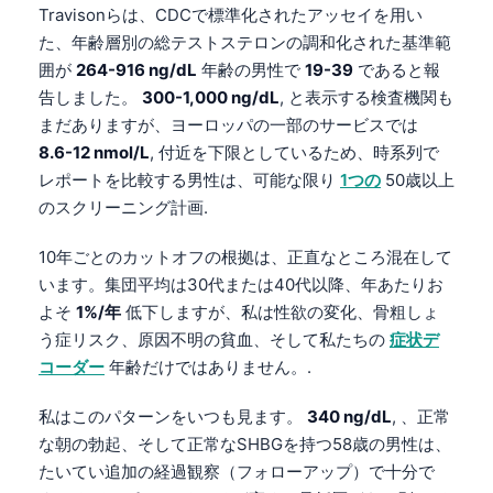
Travisonらは、CDCで標準化されたアッセイを用い
た、年齢層別の総テストステロンの調和化された基準範
囲が
264-916 ng/dL
年齢の男性で
19-39
であると報
告しました。
300-1,000 ng/dL
, と表示する検査機関も
まだありますが、ヨーロッパの一部のサービスでは
8.6-12 nmol/L
, 付近を下限としているため、時系列で
レポートを比較する男性は、可能な限り
1つの
50歳以上
のスクリーニング計画.
10年ごとのカットオフの根拠は、正直なところ混在して
います。集団平均は30代または40代以降、年あたりお
よそ
1%/年
低下しますが、私は性欲の変化、骨粗しょ
う症リスク、原因不明の貧血、そして私たちの
症状デ
コーダー
年齢だけではありません。.
私はこのパターンをいつも見ます。
340 ng/dL
, 、正常
な朝の勃起、そして正常なSHBGを持つ58歳の男性は、
たいてい追加の経過観察（フォローアップ）で十分で