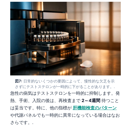
Català
O‘zbekcha
Українська
አማርኛ
Kiswahili
ភាសាខ្មែរ
ဗမာစာ
ไทย
図7:
日常的ないくつかの要因によって、慢性的な欠乏を示
Tagalog
さずにテストステロンが一時的に下がることがあります。.
Tiếng Việt
急性の病気はテストステロンを一時的に抑制します。発
熱、手術、入院の後は、再検査まで
2～4週間
待つこと
Bahasa Melayu
は妥当です。特に、他の指標が
肝機能検査のパターン
മലയാളം
や代謝パネルでも一時的に異常になっている場合はなお
ಕನ್ನಡ
さらです。.
ગુજરાતી