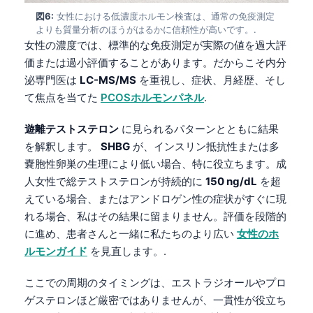
図6:
女性における低濃度ホルモン検査は、通常の免疫測定
よりも質量分析のほうがはるかに信頼性が高いです。.
女性の濃度では、標準的な免疫測定が実際の値を過大評
価または過小評価することがあります。だからこそ内分
泌専門医は
LC-MS/MS
を重視し、症状、月経歴、そし
て焦点を当てた
PCOSホルモンパネル
.
遊離テストステロン
に見られるパターンとともに結果
を解釈します。
SHBG
が、インスリン抵抗性または多
嚢胞性卵巣の生理により低い場合、特に役立ちます。成
人女性で総テストステロンが持続的に
150 ng/dL
を超
えている場合、またはアンドロゲン性の症状がすぐに現
れる場合、私はその結果に留まりません。評価を段階的
に進め、患者さんと一緒に私たちのより広い
女性のホ
ルモンガイド
を見直します。.
Norsk bokmål
ここでの周期のタイミングは、エストラジオールやプロ
ゲステロンほど厳密ではありませんが、一貫性が役立ち
Ślōnskŏ gŏdka