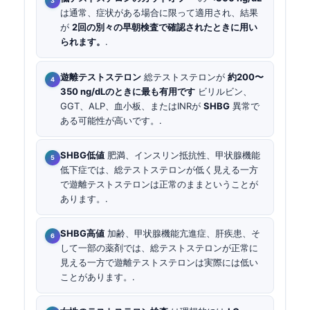
は通常、症状がある場合に限って適用され、結果
が
2回の別々の早朝検査で確認されたときに用い
られます。
.
遊離テストステロン
総テストステロンが
約200〜
350 ng/dLのときに最も有用です
ビリルビン、
GGT、ALP、血小板、またはINRが
SHBG
異常で
ある可能性が高いです。.
SHBG低値
肥満、インスリン抵抗性、甲状腺機能
低下症では、総テストステロンが低く見える一方
で遊離テストステロンは正常のままということが
あります。.
SHBG高値
加齢、甲状腺機能亢進症、肝疾患、そ
して一部の薬剤では、総テストステロンが正常に
見える一方で遊離テストステロンは実際には低い
ことがあります。.