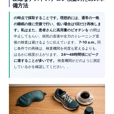
Čeština
備方法
Eesti
の時点で採取することです。理想的には、通常の一晩
Azərbaycan dili
の睡眠の後に空腹で行い、低い場合は1回だけ再検しま
Bosanski
す。私はまた、患者さんに高用量のビオチンを
の間は
中止してもらい、病気の直後や全力のトレーニング直
Svenska
後の検査は避けるように伝えています。
7-10 a.m.
, 同
Српски језик
じ条件での再検は、検査機関を何度も変えるよりも、
Íslenska
はるかに精度が上がります。
24〜48時間頃にピーク
に達することが多いです。
検査機関がどのように測定
Հայերեն
しているかを確認してください。.
Bahasa Indonesia
हिन्दी
Nederlands
Dansk
Български
فارسی