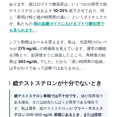
あります。経口のブドウ糖負荷は、いくつかの研究で総
テストステロンをおよそ
10-25%
低下させており、同
じ「夜明け時と後の時間帯の違い」というダイナミクス
が、私たちの
朝の血糖ガイドにおけるブドウ糖生理で
も見られます。
.
シフト勤務はルールを変えます。私は、当直明けのレベ
ルが
275 ng/dL
; の研修医を覚えています。通常の睡眠
を2晩とり、起床後すぐに採血したところ、再検査の結
果は
362 ng/dL
, でした。だから「遅い時間帯の低値」
は手がかりであって診断ではありません。.
総テストステロンが十分でないとき
総テストステロン単独では不十分です。
値が境界域で
ある場合、または結合たんぱくが異常である場合で
す。私は通常、総テストステロンが
フリー・テストス
テロン
200-350 ng/dL
前後にあるとき、または症状