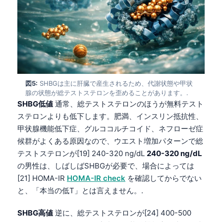
図5:
SHBGは主に肝臓で産生されるため、代謝状態や甲状
腺の状態が総テストステロンを歪めることがあります。.
SHBG低値
通常、総テストステロンのほうが無料テスト
ステロンよりも低下します。肥満、インスリン抵抗性、
甲状腺機能低下症、グルココルチコイド、ネフローゼ症
候群がよくある原因なので、ウエスト増加パターンで総
テストステロンが[19] 240-320 ng/dL
240-320 ng/dL
の男性は、しばしばSHBGが必要で、場合によっては
[21] HOMA-IR
HOMA-IR check
を確認してからでない
と、「本当の低T」とは言えません。.
SHBG高値
逆に、総テストステロンが[24] 400-500