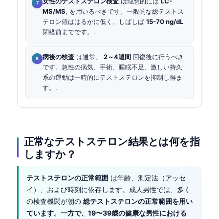
女性のテストステロン検査
は理想的には
LC-
MS/MS
, を用いるべきです。一般的な総テストス
テロン値ははるかに低く、しばしば
15-70 ng/dL
閉経前までです。.
病後の検査
は通常、
2～4週間
回復後に行うべき
です。急性の病気、手術、睡眠不足、激しい持久
系の運動は一時的にテストステロンを抑制し得ま
す。.
正常なテストステロン結果とは何を指
しますか？
テストステロンの正常範囲
は年齢、測定法（アッセ
イ）、および時刻に依存します。成人男性では、多く
の検査機関が朝の
総テストステロンの正常範囲を用い
ています。一方で、19〜39歳の健康な男性における