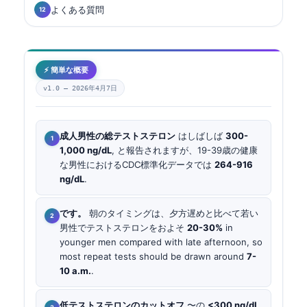
よくある質問
⚡ 簡単な概要
v1.0 —
2026年4月7日
成人男性の総テストステロン
はしばしば
300-
1,000 ng/dL
, と報告されますが、19-39歳の健康
な男性におけるCDC標準化データでは
264-916
ng/dL
.
です。
朝のタイミングは、夕方遅めと比べて若い
男性でテストステロンをおよそ
20-30%
in
younger men compared with late afternoon, so
most repeat tests should be drawn around
7-
10 a.m.
.
低テストステロンのカットオフ
〜の
<300 ng/dL