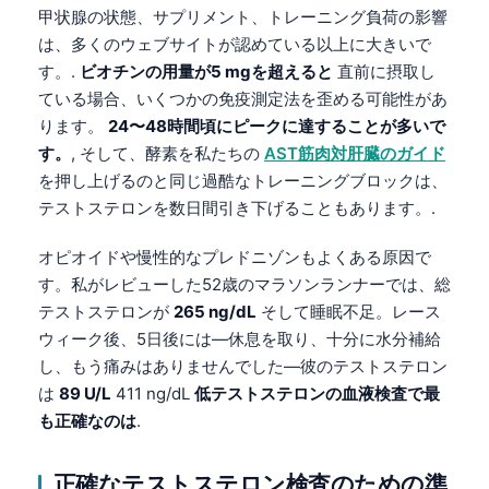
甲状腺の状態、サプリメント、トレーニング負荷の影響
தமிழ்
は、多くのウェブサイトが認めている以上に大きいで
తెలుగు
す。.
ビオチンの用量が5 mgを超えると
直前に摂取し
ている場合、いくつかの免疫測定法を歪める可能性があ
मराठी
ります。
24〜48時間頃にピークに達することが多いで
اردو
す。
, そして、酵素を私たちの
AST筋肉対肝臓のガイド
বাংলা
を押し上げるのと同じ過酷なトレーニングブロックは、
テストステロンを数日間引き下げることもあります。.
Shqip
Magyar
オピオイドや慢性的なプレドニゾンもよくある原因で
す。私がレビューした52歳のマラソンランナーでは、総
Slovenščina
テストステロンが
265 ng/dL
そして睡眠不足。レース
한국어
ウィーク後、5日後には—休息を取り、十分に水分補給
Polski
し、もう痛みはありませんでした—彼のテストステロン
Lietuvių kalba
は
89 U/L
411 ng/dL
低テストステロンの血液検査で最
も正確なのは
.
Русский
ქართული
正確なテストステロン検査のための準