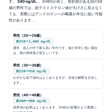
す。
340 ng/dL
, 、SHBGが高く、骨折歴がある別の58
歳の男性では、総テストステロン値が大げさに見えなく
ても、実際にはアンドロゲンへの曝露が本当に低い可能
性があります。.
男性（20〜29歳）
約350〜1,000 ng/dL
通常、成人の中で最も高い年代です。値が非常に低い場合
は、朝の再検査が望ましいです。.
男性（30〜39歳）
約320〜950 ng/dL
わずかな低下傾向はよくありますが、症状が解釈を左右し
ます。.
男性（40〜49歳）
約300〜900 ng/dL
境界域の結果はよくあります。SHBGの影響がより重要に