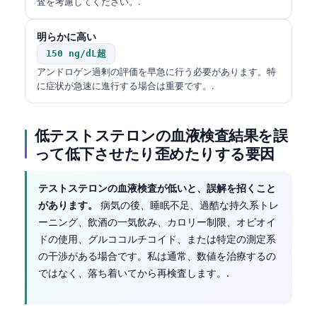
Gàidhlig
査を考慮してください。.
Euskara
明らかに高い
Македонски јазик
150 ng/dL超
Latviešu valoda
アンドロゲン過剰の評価を早急に行う必要があります。特
に症状が急速に進行する場合は重要です。.
Galego
অসমীয়া
低テストステロンの血液検査結果を誤
සිංහල
って低下させたり歪めたりする要因
سنڌي
پښتو
テストステロンの血液検査が低いと、誤解を招くこと
があります。
病気の後、睡眠不足、過酷な持久系トレ
ーニング、飲酒の一気飲み、カロリー制限、オピオイ
Slovenčina
ドの使用、グルココルチコイド、または特定の測定系
の干渉がある場合です。私は通常、数値を治療するの
Hrvatski
ではなく、落ち着いてから再検査します。.
Suomi
Қазақ тілі