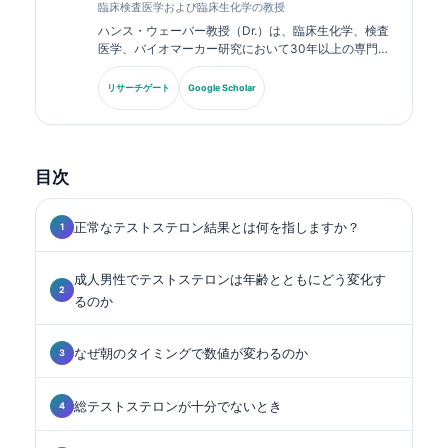
臨床検査医学および臨床生化学の教授
ハンス・ウェーバー教授（Dr.）は、臨床生化学、検査
医学、バイオマーカー研究において30年以上の専門知
識を持ちます。ドイツ臨床化学会の元会長であり、診断
パネル解析、バイオマーカーの標準化、AI支援による検
リサーチゲート
Google Scholar
査医学を専門としています。.
目次
正常なテストステロン結果とは何を指しますか？
成人男性でテストステロンは年齢とともにどう変化す
るのか
なぜ朝のタイミングで数値が変わるのか
総テストステロンが十分でないとき