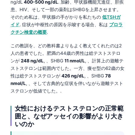
ng/dL
400-500 ng/dL
. 加齢、甲状腺機能亢進症、肝疾
患、HIV、そして一部の薬剤はSHBGを上昇させます。
そのため私は、甲状腺の手がかりを私たちの
低TSHガ
イド
. 症状が中枢性の原因を示唆する場合、私は
プロラ
クチン検査の概要
.
この教訓を、どの教科書よりもよく教えてくれたのは2
人の患者でした。肥満の44歳の男性は総テストステロ
ンが
248 ng/dL
, 、SHBG
11 nmol/L
, 、計算上の遊離テ
ストステロンは範囲内でした。一方、痩せ型の62歳の女
性は総テストステロンが
426 ng/dL
, 、SHBG
78
nmol/L
, 、そして古典的な症状を伴いながら遊離テスト
ステロンが低値でした。.
女性におけるテストステロンの正常範
囲と、なぜアッセイの影響がより大き
いのか