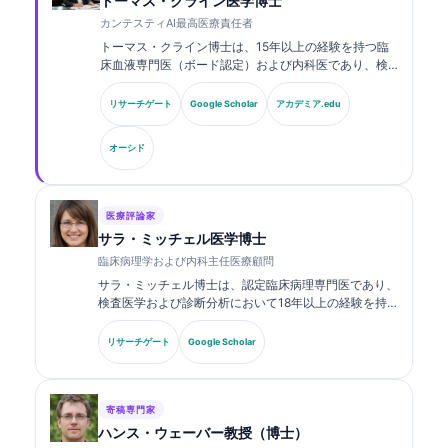
トーマス・クライン医学博士
カンテスティAI最高医療責任者
トーマス・クライン博士は、15年以上の経験を持つ臨
床血液専門医（ボード認定）および内科医であり、検
査医学およびAI支援による臨床解析に関する豊富な経
験を有しています。Kantesti AIにおける最高医療責任
リサーチゲート
Google Scholar
アカデミア.edu
者（CMO）として、同社の独自のニューラルネットワ
ークの医療的正確性に関する臨床的監督を行っていま
オーシド
す。クライン博士は、バイオマーカーの解釈および検
査医学に関する研究・論文を幅広く発表しています。.
医療評論家
サラ・ミッチェル医学博士
臨床病理学および内科主任医療顧問
サラ・ミッチェル博士は、認定臨床病理専門医であり、
検査医学および診断分析において18年以上の経験を持
ちます。臨床化学の専門資格を有し、臨床現場における
バイオマーカーパネルおよび検査分析について、幅広く
リサーチゲート
Google Scholar
発表しています。.
寄稿専門家
ハンス・ウェーバー教授（博士）