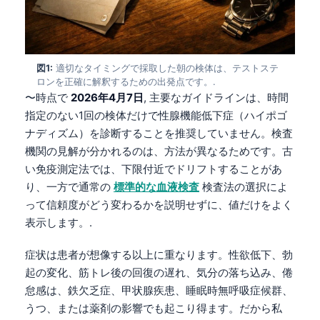
図1:
適切なタイミングで採取した朝の検体は、テストステ
ロンを正確に解釈するための出発点です。.
〜時点で
2026年4月7日
, 主要なガイドラインは、時間
指定のない1回の検体だけで性腺機能低下症（ハイポゴ
ナディズム）を診断することを推奨していません。検査
機関の見解が分かれるのは、方法が異なるためです。古
い免疫測定法では、下限付近でドリフトすることがあ
り、一方で通常の
標準的な血液検査
検査法の選択によ
って信頼度がどう変わるかを説明せずに、値だけをよく
表示します。.
症状は患者が想像する以上に重なります。性欲低下、勃
起の変化、筋トレ後の回復の遅れ、気分の落ち込み、倦
怠感は、鉄欠乏症、甲状腺疾患、睡眠時無呼吸症候群、
うつ、または薬剤の影響でも起こり得ます。だから私