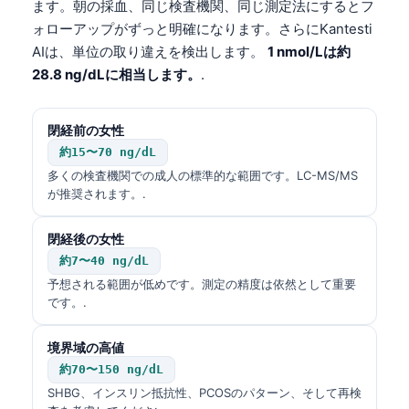
ます。朝の採血、同じ検査機関、同じ測定法にするとフ
Frysk
ォローアップがずっと明確になります。さらにKantesti
Esperanto
AIは、単位の取り違えを検出します。
1 nmol/Lは約
28.8 ng/dLに相当します。
.
Беларуская мова
Татар теле
閉経前の女性
Кыргызча
約15〜70 ng/dL
ئۇيغۇرچە
多くの検査機関での成人の標準的な範囲です。LC-MS/MS
が推奨されます。.
Cebuano
Basa Jawa
閉経後の女性
ພາສາລາວ
約7〜40 ng/dL
予想される範囲が低めです。測定の精度は依然として重要
Монгол
です。.
Afrikaans
境界域の高値
العربية المغربية
約70〜150 ng/dL
Occitan
SHBG、インスリン抵抗性、PCOSのパターン、そして再検