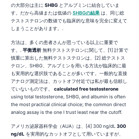
の大部分は主に
SHBG
とアルブミンに結合していま
す。だから高値または低値の
SHBGの結果
は、同じ総
テストステロンの数値でも臨床的な意味を完全に変えて
しまうことがあります。.
方法は、多くの患者さんが思っている以上に重要で
す。.
平衡透析
無料テストステロンに関して、[1] 計算で
慎重に算出した無料テストステロンは、[2] 総テストス
テロン、SHBG、アルブミンを用いる方法が臨床的に最
も実用的な選択肢であることが多いです。一般的な直接
アナログ測定法は、カットオフ付近では私が最も信頼し
ていないものです。
calculated free testosterone
using total testosterone, SHBG, and albumin is often
the most practical clinical choice; the common direct
analog assay is the one I trust least near the cutoff.
アメリカ泌尿器科学会（AUA）は、[4] 300 ng/dL
300
ng/dL
を実用的なカットオフとして用いていますが、