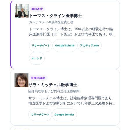
筆頭著者
トーマス・クライン医学博士
カンテスティAI最高医療責任者
トーマス・クライン博士は、15年以上の経験を持つ臨
床血液専門医（ボード認定）および内科医であり、検
査医学およびAI支援による臨床解析に関する豊富な経
験を有しています。Kantesti AIにおける最高医療責任
リサーチゲート
Google Scholar
アカデミア.edu
者（CMO）として、同社の独自のニューラルネットワ
ークの医療的正確性に関する臨床的監督を行っていま
オーシド
す。クライン博士は、バイオマーカーの解釈および検
査医学に関する研究・論文を幅広く発表しています。.
医療評論家
サラ・ミッチェル医学博士
臨床病理学および内科主任医療顧問
サラ・ミッチェル博士は、認定臨床病理専門医であり、
検査医学および診断分析において18年以上の経験を持
ちます。臨床化学の専門資格を有し、臨床現場における
バイオマーカーパネルおよび検査分析について、幅広く
リサーチゲート
Google Scholar
発表しています。.