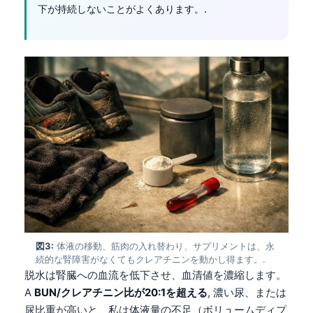
下が持続しないことがよくあります。.
図3:
体液の移動、筋肉の入れ替わり、サプリメントは、永
続的な腎障害がなくてもクレアチニンを動かし得ます。.
脱水は腎臓への血流を低下させ、血清値を濃縮します。
A
BUN/クレアチニン比が20:1を超える
, 濃い尿、または
尿比重が高いと、私は体液量の不足（ボリュームディプ