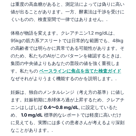
は重度の高血糖があると、測定法によっては偽りに高い
値が出ることがあります。一方、酵素法は干渉を受けに
くいものの、検査室間で一律ではありません。.
体格が物語を変えます。クレアチニン1.2 mg/dLは、
95kgの筋力系アスリートでは日常的な範囲でも、48kg
の高齢者では明らかに異常である可能性があります。そ
のため、私たちのAIがこのパターンを確認するときは、
集団の中央値よりもあなたの普段の値を強く重視しま
す。私たちの
ベースラインに焦点を当てた検査ガイド
なぜそれがよりうまく機能するのかを説明します。.
妊娠は、独自のメンタルレンジ（考え方の基準）に値し
ます。妊娠初期に糸球体ろ過が上昇するため、クレアチ
ニンはしばしば
0.4〜0.8 mg/dL
, に設定しているた
め、
1.0 mg/dL
標準的なレポートでは軽度に高いだけ
に見えても、実際には多くの患者さんが考えるより深刻
なことがあります。.