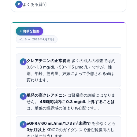
よくある質問
⚡ 簡単な概要
v1.0 —
2026年4月21日
クレアチニンの正常範囲
多くの成人の検査では約
0.6〜1.3 mg/dL（53〜115 µmol/L）ですが、性
別、年齢、筋肉量、妊娠によって予想される値は
変わります。.
単発の高クレアチニン
は腎臓病の診断にはなりま
せん。
48時間以内に 0.3 mg/dL 上昇することは
は、単独の境界域の値よりも心配です。.
eGFRが60 mL/min/1.73 m²未満で
を少なくとも
3か月以上
KDIGOのガイダンスで慢性腎臓病のし
きい値に該当します。.