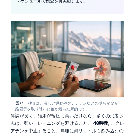
スケジュールで検査を再実施します。.
Català
O‘zbekcha
Українська
አማርኛ
Kiswahili
ភាសាខ្មែរ
ဗမာစာ
ไทย
Tagalog
Tiếng Việt
図7:
再検査は、激しい運動やクレアチンなどの明らかな交
Bahasa Melayu
絡因子を取り除いた後が最も効果的です。.
മലയാളം
体調が良く、結果が軽度に高いだけなら、多くの患者さ
んは、強いトレーニングを避けること、
48時間
, 、クレ
ಕನ್ನಡ
アチンを中止すること、無理に何リットルも飲み込むの
ગુજરાતી