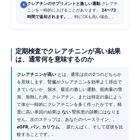
クレアチンのサプリメントと激しい運動
クレアチ
ニンを一時的に上げることがあります。
24〜72
時間で返却されます。
, 、特にCKも高い場合。.
定期検査でクレアチニンが高い結果
は、通常何を意味するのか
クレアチニンが高い
とは、通常は次の2つのどちらか
を意味します。腎臓がクレアチニンを効率よく排出で
きていないか、脱水、最近の激しい運動、筋肉量の増
加、加熱した肉、クレアチン、または特定の薬によっ
て体が一時的にクレアチニンを多く作ったかです。軽
度に高い単回の結果は
ない
腎疾患の診断にはなりま
せん。次のステップは、あなたのベースライン、,
eGFR
,
パン
,
カリウム
, 、尿たんぱく、そして症状を比
較することです。.