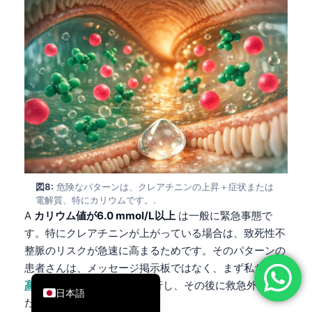
简体中文
Română
Türkçe
Ελληνικά
Português
Español
Italiano
עִבְרִית
図8:
危険なパターンは、クレアチニンの上昇＋症状または
電解質、特にカリウムです。.
Français
A
カリウム値が6.0 mmol/L以上
は一般に緊急事態で
العربية
す。特にクレアチニンが上がっている場合は、致死性不
Deutsch
整脈のリスクが急速に高まるためです。そのパターンの
患者さんは、メッセージ掲示板ではなく、まず私たちの
English
高カリウム警告ガイド
に直行し、その後に救急外来ま
日本語
たはERへ送ります。.