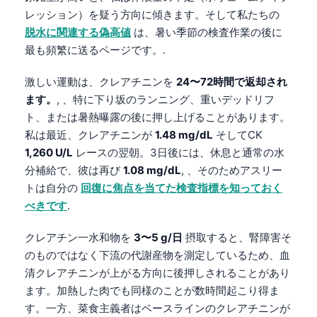
レッション）を疑う方向に傾きます。そして私たちの
脱水に関連する偽高値
は、暑い季節の検査作業の後に
最も頻繁に送るページです。.
激しい運動は、クレアチニンを
24〜72時間で返却され
ます。
, 、特に下り坂のランニング、重いデッドリフ
ト、または暑熱曝露の後に押し上げることがあります。
私は最近、クレアチニンが
1.48 mg/dL
そしてCK
1,260 U/L
レースの翌朝。3日後には、休息と通常の水
分補給で、彼は再び
1.08 mg/dL
, 、そのためアスリー
トは自分の
回復に焦点を当てた検査指標を知っておく
べきです
.
クレアチン一水和物を
3〜5 g/日
摂取すると、腎障害そ
のものではなく下流の代謝産物を測定しているため、血
清クレアチニンが上がる方向に後押しされることがあり
ます。加熱した肉でも同様のことが数時間起こり得ま
す。一方、菜食主義者はベースラインのクレアチニンが