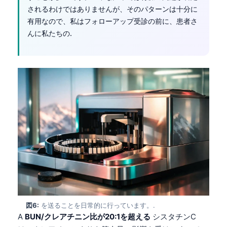
されるわけではありませんが、そのパターンは十分に
有用なので、私はフォローアップ受診の前に、患者さ
んに私たちの.
Norsk bokmål
図6:
を送ることを日常的に行っています。.
A
BUN/クレアチニン比が20:1を超える
シスタチンC
Ślōnskŏ gŏdka