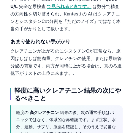
Gàidhlig
U/L
完全な尿検査
で見られるときです。
は数分で精査
Euskara
の方向性を切り替えられ、Kantesti の AI はクレアチニ
Македонски јазик
ンとシスタチンCの分割を「ただのノイズ」ではなく本
当の手がかりとして扱います。.
Latviešu valoda
Galego
あまり使われない手がかり
অসমীয়া
クレアチニンが上がるのにシスタチンCが正常なら、原
因はしばしば筋肉量、クレアチンの使用、または尿細管
සිංහල
分泌の閉塞です。両方が同時に上がる場合は、真のろ過
سنڌي
低下がリストの上位に来ます。.
پښتو
軽度に高いクレアチニン結果の次にや
るべきこと
Slovenčina
Hrvatski
軽度の
高クレアチニン
結果の後、次の通常手順はパ
Suomi
ニックではなく、体系的な再確認です。まず症状、水
分、運動、サプリ、服薬を確認し、そのうえで妥当な
Қазақ тілі