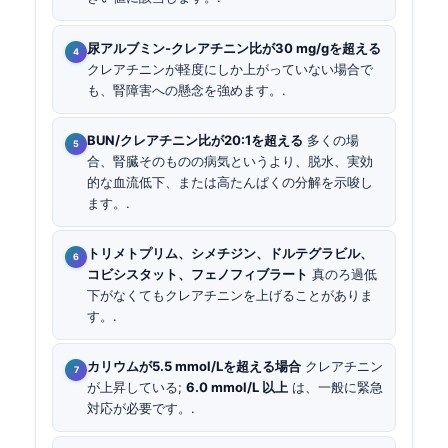
尿アルブミン-クレアチニン比が30 mg/gを超える
クレアチニンが軽度にしか上がっていない場合で
も、腎障害への懸念を強めます。.
BUN/クレアチニン比が20:1を超える
多くの場
合、腎臓そのものの病気というより、脱水、実効
的な血流低下、または高たんぱくの分解を示唆し
ます。.
トリメトプリム、シメチジン、ドルテグラビル、
コビシスタット、フェノフィブラート
真のろ過低
下がなくてもクレアチニンを上げることがありま
す。.
カリウムが5.5 mmol/Lを超える場合
クレアチニン
が上昇している;
6.0 mmol/L 以上
は、一般に緊急
対応が必要です。.