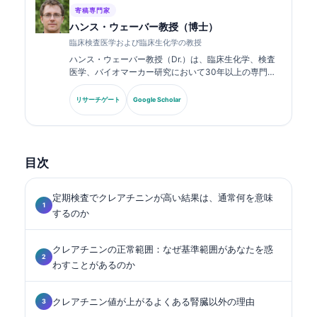
寄稿専門家
ハンス・ウェーバー教授（博士）
臨床検査医学および臨床生化学の教授
ハンス・ウェーバー教授（Dr.）は、臨床生化学、検査
医学、バイオマーカー研究において30年以上の専門知
識を持ちます。ドイツ臨床化学会の元会長であり、診断
パネル解析、バイオマーカーの標準化、AI支援による検
リサーチゲート
Google Scholar
査医学を専門としています。.
目次
定期検査でクレアチニンが高い結果は、通常何を意味
するのか
クレアチニンの正常範囲：なぜ基準範囲があなたを惑
わすことがあるのか
クレアチニン値が上がるよくある腎臓以外の理由