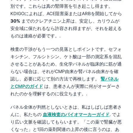
別です。これらは真の腎障害を引き起こし得ます。
KDIGOによれば、ACE阻害薬またはARBを開始してから
30%
までのクレアチニン上昇は、安定し、カリウムが
安全域に保たれるなら許容され得ますが、それを超える
ものは連絡が必要です。.
検査の干渉がもう一つの見落としポイントです。セフォ
キシチン、フルシトシン、ケト酸は一部の測定系を混乱
させることがあるため、生化学パネルが臨床的に筋が通
らない場合は、それがCMP由来か腎パネル由来かを確
認し、必要に応じて別の方法で再検します。
腎パネル
とCMPのガイド
は、患者さんが実際に何がオーダーさ
れたのかを理解するのに役立ちます。.
パネル全体が判然としないときは、私はしばしば患者さ
んに、私たちの
血液検査のバイオマーカーガイド
. でよ
り広い文脈を確認してもらいます。「この薬で腎臓が悪
くなった」と1回の薬剤関連の上昇の後に言うのは、あ