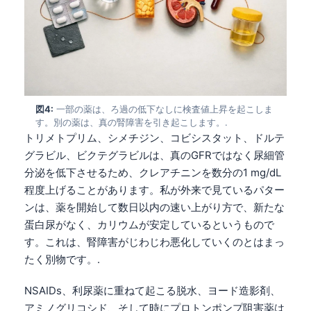
図4:
一部の薬は、ろ過の低下なしに検査値上昇を起こしま
す。別の薬は、真の腎障害を引き起こします。.
トリメトプリム、シメチジン、コビシスタット、ドルテ
グラビル、ビクテグラビルは、真のGFRではなく尿細管
分泌を低下させるため、クレアチニンを数分の1 mg/dL
程度上げることがあります。私が外来で見ているパター
ンは、薬を開始して数日以内の速い上がり方で、新たな
蛋白尿がなく、カリウムが安定しているというもので
す。これは、腎障害がじわじわ悪化していくのとはまっ
たく別物です。.
NSAIDs、利尿薬に重ねて起こる脱水、ヨード造影剤、
アミノグリコシド、そして時にプロトンポンプ阻害薬は