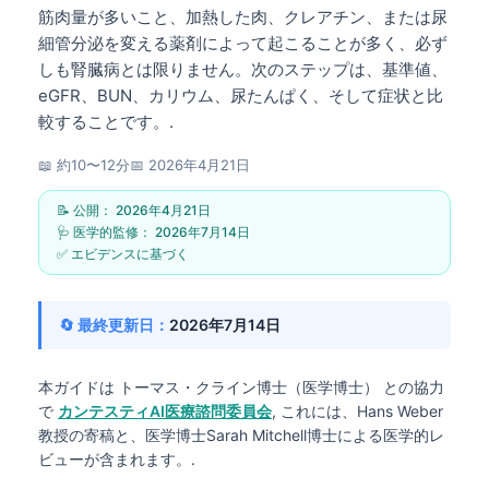
筋肉量が多いこと、加熱した肉、クレアチン、または尿
細管分泌を変える薬剤によって起こることが多く、必ず
しも腎臓病とは限りません。次のステップは、基準値、
eGFR、BUN、カリウム、尿たんぱく、そして症状と比
較することです。.
📖 約10〜12分
📅
2026年4月21日
📝 公開：
2026年4月21日
🩺 医学的監修：
2026年7月14日
✅ エビデンスに基づく
🔄 最終更新日：
2026年7月14日
本ガイドは
トーマス・クライン博士（医学博士）
との協力
で
カンテスティAI医療諮問委員会
, これには、Hans Weber
教授の寄稿と、医学博士Sarah Mitchell博士による医学的レ
ビューが含まれます。.