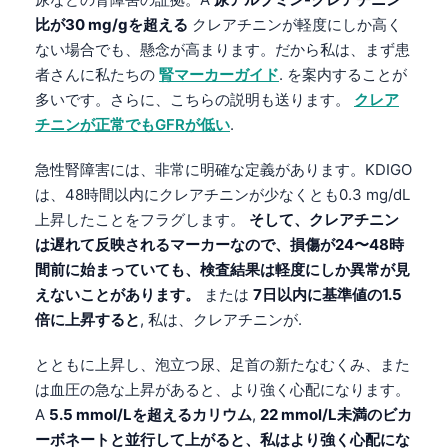
比が30 mg/gを超える
クレアチニンが軽度にしか高く
ない場合でも、懸念が高まります。だから私は、まず患
者さんに私たちの
腎マーカーガイド
. を案内することが
多いです。さらに、こちらの説明も送ります。
クレア
チニンが正常でもGFRが低い
.
急性腎障害には、非常に明確な定義があります。KDIGO
は、48時間以内にクレアチニンが少なくとも0.3 mg/dL
上昇したことをフラグします。
そして、クレアチニン
は遅れて反映されるマーカーなので、損傷が24〜48時
間前に始まっていても、検査結果は軽度にしか異常が見
えないことがあります。
または
7日以内に基準値の1.5
倍に上昇すると
, 私は、クレアチニンが.
とともに上昇し、泡立つ尿、足首の新たなむくみ、また
は血圧の急な上昇があると、より強く心配になります。
A
5.5 mmol/Lを超えるカリウム
,
22 mmol/L未満のビカ
ーボネートと並行して上がると、私はより強く心配にな