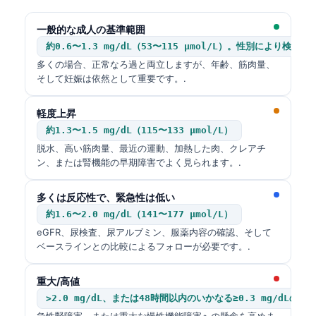
一般的な成人の基準範囲
約0.6〜1.3 mg/dL（53〜115 µmol/L）。性別により検
多くの場合、正常なろ過と両立しますが、年齢、筋肉量、
そして妊娠は依然として重要です。.
軽度上昇
約1.3〜1.5 mg/dL（115〜133 µmol/L）
脱水、高い筋肉量、最近の運動、加熱した肉、クレアチ
ン、または腎機能の早期障害でよく見られます。.
多くは反応性で、緊急性は低い
約1.6〜2.0 mg/dL（141〜177 µmol/L）
eGFR、尿検査、尿アルブミン、服薬内容の確認、そして
ベースラインとの比較によるフォローが必要です。.
重大/高値
>2.0 mg/dL、または48時間以内のいかなる≥0.3 mg/dLの上
急性腎障害、または重大な慢性機能障害への懸念を高めま