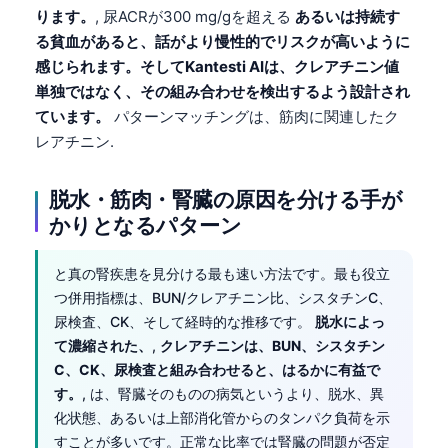
ります。
, 尿ACRが300 mg/gを超える
あるいは持続す
る貧血があると、話がより慢性的でリスクが高いように
感じられます。そしてKantesti AIは、クレアチニン値
単独ではなく、その組み合わせを検出するよう設計され
ています。
パターンマッチングは、筋肉に関連したク
レアチニン.
脱水・筋肉・腎臓の原因を分ける手が
かりとなるパターン
と真の腎疾患を見分ける最も速い方法です。最も役立
つ併用指標は、BUN/クレアチニン比、シスタチンC、
尿検査、CK、そして経時的な推移です。
脱水によっ
て濃縮された、
,
クレアチニンは、BUN、シスタチン
C、CK、尿検査と組み合わせると、はるかに有益で
す。
, は、腎臓そのものの病気というより、脱水、異
化状態、あるいは上部消化管からのタンパク負荷を示
すことが多いです。正常な比率では腎臓の問題が否定