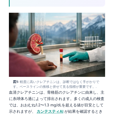
図1:
軽度に高いクレアチニンは、診断ではなく手がかりで
す。ベースラインの推移と併せて見る指標が重要です。.
血清クレアチニンは、骨格筋のクレアチンに由来し、主
に糸球体ろ過によって排出されます。多くの成人の検査
では、おおむね1.2〜1.3 mg/dLを超える値が目安として
示されますが、
カンテスティAI
が結果を確認するとき