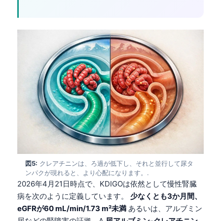
図5:
クレアチニンは、ろ過が低下し、それと並行して尿タ
ンパクが現れると、より心配になります。.
2026年4月21日時点で、KDIGOは依然として慢性腎臓
病を次のように定義しています。
少なくとも3か月間、
eGFRが60 mL/min/1.73 m²未満
あるいは、アルブミン
尿などの腎障害の証拠。A
尿アルブミン-クレアチニン