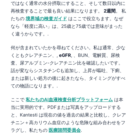
ではなく通常の水分摂取にすること、そして数日以内に
தமிழ்
再検査することで最も良い結果になります。
2週間
。 私
たちの
境界域の検査ガイド
はここで役立ちます。なぜ
తెలుగు
なら「軽度に高い」は、25歳と75歳では意味がまった
मराठी
く違うからです。.
اردو
何が含まれていたかを尋ねてください。私は通常、少な
বাংলা
くともクレアチニン、,
eGFR
, 、BUN、電解質、尿検
Shqip
査、尿アルブミン-クレアチニン比を確認したいです。
Magyar
話が変ならシスタチンCも追加し、上昇が嘔吐、下痢、
または新しい処方の後に起きたなら、タイミングがすべ
Slovenščina
ての物語になります。.
한국어
ここで
私たちのAI血液検査分析プラットフォーム
は本
Polski
当に実用的です。PDFまたは写真をアップロードする
Lietuvių kalba
と、Kantesti は現在の値を過去の結果と比較し、クレア
Русский
チニン＋高カリウム血症のような危険な組み合わせをフ
ラグし、私たちの
医療諮問委員会
.
ქართული