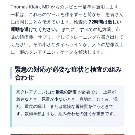
Čeština
Thomas Klein, MD からのレビュー基準を適用します。
Eesti
—私は、これらのツールを作るずっと前から、患者さん
には同じことを伝えています。検査の
72時間は激しい
Azərbaycan dili
運動を避けてください。
までに、すべての処方薬、市
Bosanski
販の鎮痛薬、サプリ、そしてトレーニングを書き出して
Svenska
ください。その小さなタイムラインが、人々の想像以上
に「謎のクレアチニン」ケースを解決します。.
Српски језик
Íslenska
緊急の対応が必要な症状と検査の組み
Հայերեն
合わせ
Bahasa Indonesia
高クレアチニンには
緊急の評価
が必要です。上昇が
हिन्दी
急速なとき、尿量が少ないとき、息切れ、むくみ、混
Nederlands
乱、重度の嘔吐、または危険な電解質を伴うときで
Dansk
す。数値単独よりも、組み合わせのほうが重要です。.
Български
فارسی