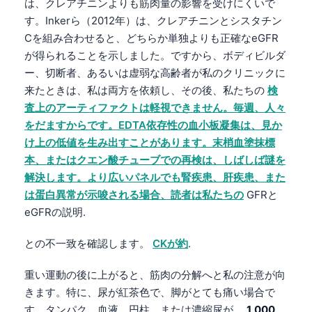
は、クレアチニンよりも筋肉量の影響を受けにくいで
Frysk
す。Inkerら（2012年）は、クレアチニンとシスタチン
Esperanto
Cを組み合わせると、どちらか単独よりも正確なeGFR
が得られることを示しました。ですから、ボディビルダ
Беларуская мова
ー、切断者、あるいは虚弱な高齢者が私のクリニックに
Татар теле
来たときは、私は両方を依頼し、その後、私たちの
検
Кыргызча
査上のアーティファクトは軽視できません。毎週、人々
をだますからです。EDTA依存性の血小板凝集は、見か
ئۇيغۇرچە
け上の低値を生み出すことがあります。末梢血塗抹標
Cebuano
本、またはクエン酸チューブでの再検は、しばしば謎を
Basa Jawa
解決します。より広いパネルでも腎疾患、肝疾患、また
は蛋白異常が示唆される場合、読者は私たちの
GFRと
ພາສາລາວ
eGFRの説明.
Монгол
との不一致を確認します。
CKが約
.
Afrikaans
العربية المغربية
重い運動の後に上がると、筋肉の分解へと私の注意が向
Occitan
きます。特に、尿が紅茶色で、脚がとても痛い場合で
す。タンパク、血液、円柱、または濃縮尿が、
1,000