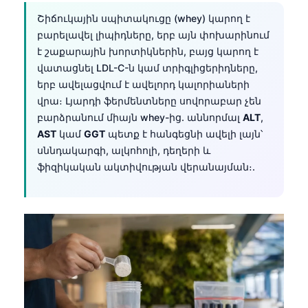
Català
Շիճուկային սպիտակուցը (whey) կարող է
O‘zbekcha
բարելավել լիպիդները, երբ այն փոխարինում
է շաքարային խորտիկներին, բայց կարող է
Українська
վատացնել LDL-C-ն կամ տրիգլիցերիդները,
አማርኛ
երբ ավելացվում է ավելորդ կալորիաների
վրա։ Լյարդի ֆերմենտները սովորաբար չեն
Kiswahili
բարձրանում միայն whey-ից. աննորմալ
ALT
,
ភាសាខ្មែរ
AST
կամ
GGT
պետք է հանգեցնի ավելի լայն՝
ဗမာစာ
սննդակարգի, ալկոհոլի, դեղերի և
ֆիզիկական ակտիվության վերանայման։.
ไทย
Tagalog
Tiếng Việt
Bahasa Melayu
മലയാളം
ಕನ್ನಡ
ગુજરાતી