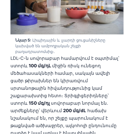
தமிழ்
తెలుగు
मराठी
اردو
Նկար 5:
Լիպիդային և լյարդի ցուցանիշները
կախված են ամբողջական շեյքի
বাংলা
բաղադրատոմսից։.
LDL-C-ն սովորաբար համարվում է օպտիմալ՝
Shqip
ստորև
100 մգ/դԼ
միջին ռիսկ ունեցող
Magyar
մեծահասակների համար, սակայն ավելի
Slovenščina
ցածր թիրախներ են կիրառվում
한국어
սրտանոթային հիվանդությունից կամ
շաքարախտից հետո։ Տրիգլիցերիդները՝
Polski
ստորև
150 մգ/դլ
սովորաբար նորմալ են.
Lietuvių kalba
արժեքները՝ վերևում
200 մգ/dL
հաճախ
Русский
նշանակում են, որ շեյքը պարունակում է
թաքնված ածխաջրեր, ալկոհոլի ընդունումը
ქართული
բարձր է կամ առկա է ինսուլինային