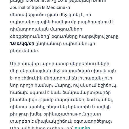
բացը։ Morton et al.-ը 2018 թվականի British
Journal of Sports Medicine-ի
մետավերլուծության մեջ գտել է, որ
սպիտակուցային հավելումը բարձրացնում է
դիմադրողական մարզումների
ձեռքբերումները՝ օգուտները հարթվելով շուրջ
1.6 գ/կգ/օր
ընդհանուր սպիտակուցի
ընդունման։.
Միլիոնավոր լաբորատոր վերբեռնումների
մեր վերանայման մեջ տարածված սխալն այն
է, որ շիճուկին մեղադրում են յուրաքանչյուր
նոր դրոշի համար։ Մարդը, ով սկսում է շիճուկ,
հաճախ սկսում է նաև ծանրամարտ/բարձր
ինտենսիվությամբ մարզումներ, ծոմ պահել,
դիետա պահել, ընդունել կրեատին և ավելի
քիչ ջուր խմել. օրինաչափությունը շատ
տարբեր է միայնակ շիճուկ օգտագործելուց։
Մեր ավելի խոր ուղեցույցը՝
բարձր