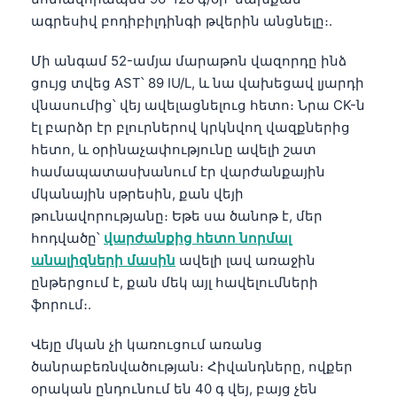
ագրեսիվ բոդիբիլդինգի թվերին անցնելը։.
Մի անգամ 52-ամյա մարաթոն վազորդը ինձ
ցույց տվեց AST՝ 89 IU/L, և նա վախեցավ լյարդի
վնասումից՝ վեյ ավելացնելուց հետո։ Նրա CK-ն
էլ բարձր էր բլուրներով կրկնվող վազքներից
հետո, և օրինաչափությունը ավելի շատ
համապատասխանում էր վարժանքային
մկանային սթրեսին, քան վեյի
թունավորությանը։ Եթե սա ծանոթ է, մեր
հոդվածը՝
վարժանքից հետո նորմալ
անալիզների մասին
ավելի լավ առաջին
ընթերցում է, քան մեկ այլ հավելումների
ֆորում։.
Վեյը մկան չի կառուցում առանց
ծանրաբեռնվածության։ Հիվանդները, ովքեր
օրական ընդունում են 40 գ վեյ, բայց չեն