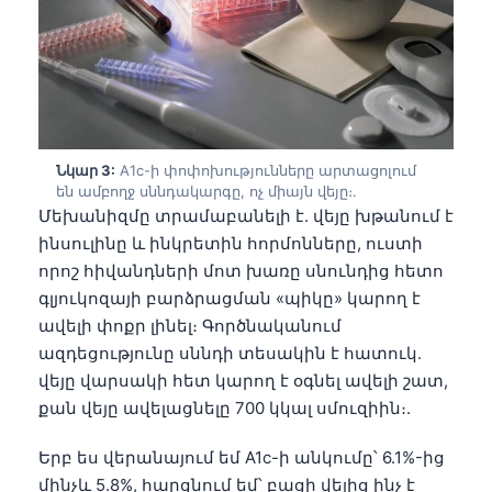
Նկար 3:
A1c-ի փոփոխությունները արտացոլում
են ամբողջ սննդակարգը, ոչ միայն վեյը։.
Մեխանիզմը տրամաբանելի է. վեյը խթանում է
ինսուլինը և ինկրետին հորմոնները, ուստի
որոշ հիվանդների մոտ խառը սնունդից հետո
գլյուկոզայի բարձրացման «պիկը» կարող է
ավելի փոքր լինել։ Գործնականում
ազդեցությունը սննդի տեսակին է հատուկ.
վեյը վարսակի հետ կարող է օգնել ավելի շատ,
քան վեյը ավելացնելը 700 կկալ սմուզիին։.
Երբ ես վերանայում եմ A1c-ի անկումը՝ 6.1%-ից
մինչև 5.8%, հարցնում եմ՝ բացի վեյից ինչ է