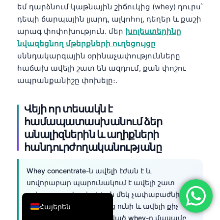
եմ դարձնում կաթնային շիճուկից (whey) դուրս՝
简体中文
դեպի ճարպային լյարդ, ալկոհոլ, դեղեր և քաշի
Română
արագ փոփոխություն. մեր
խոլեստերինը
նվազեցնող մթերքների ուղեցույցը
Türkçe
սննդակարգային օրինաչափությունները
Ελληνικά
հաճախ ավելի շատ են ազդում, քան փոշու
Português
ապրանքանիշը փոխելը։.
Español
Վեյի որ տեսակն է
Italiano
համապատասխանում ձեր
עִבְרִית
անալիզներին և աղիքների
Français
հանդուրժողականությանը
العربية
Whey concentrate-ն ավելի էժան է և
Deutsch
սովորաբար պարունակում է ավելի շատ
English
լակտոզա. whey isolate-ն մեկ չափաբաժնի մեջ
ավելի շատ սպիտակուց ունի և ավելի քիչ
Հայերեն
լակտոզա. հիդրոլիզացված whey-ը մասամբ