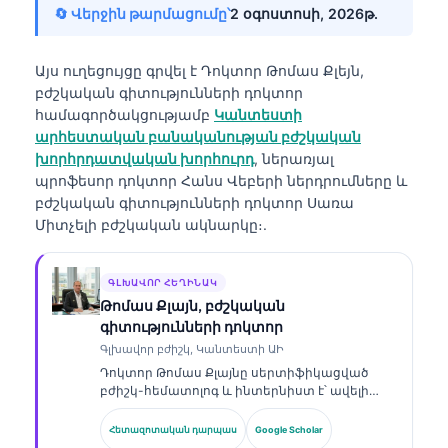
🔄 Վերջին թարմացումը՝
2 օգոստոսի, 2026թ․
Այս ուղեցույցը գրվել է
Դոկտոր Թոմաս Քլեյն,
բժշկական գիտությունների դոկտոր
համագործակցությամբ
Կանտեստի
արհեստական բանականության բժշկական
խորհրդատվական խորհուրդ
, ներառյալ
պրոֆեսոր դոկտոր Հանս Վեբերի ներդրումները և
բժշկական գիտությունների դոկտոր Սառա
Միտչելի բժշկական ակնարկը։.
ԳԼԽԱՎՈՐ ՀԵՂԻՆԱԿ
Թոմաս Քլայն, բժշկական
գիտությունների դոկտոր
Գլխավոր բժիշկ, Կանտեստի ԱԻ
Դոկտոր Թոմաս Քլայնը սերտիֆիկացված
բժիշկ-հեմատոլոգ և ինտերնիստ է՝ ավելի
քան 15 տարվա փորձով լաբորատոր
բժշկության և ԱԻ-ի օգնությամբ կլինիկական
Հետազոտական դարպաս
Google Scholar
վերլուծության ոլորտում։ Որպես Kantesti AI-ի