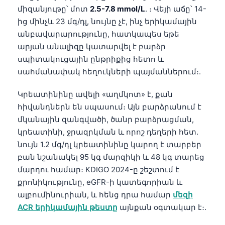
միզանյութը՝ մոտ
2.5-7.8 mmol/L
. ։ Վեյի աճը՝ 14-
ից մինչև 23 մգ/դլ, նույնը չէ, ինչ երիկամային
անբավարարությունը, հատկապես եթե
արյան անալիզը կատարվել է բարձր
սպիտակուցային ընթրիքից հետո և
սահմանափակ հեղուկների պայմաններում։.
Կրեատինինը ավելի «աղմկոտ» է, քան
հիվանդներն են սպասում։ Այն բարձրանում է
մկանային զանգվածի, ծանր բարձրացման,
կրեատինի, ջրազրկման և որոշ դեղերի հետ.
նույն 1.2 մգ/դլ կրեատինինը կարող է տարբեր
բան նշանակել 95 կգ մարզիկի և 48 կգ տարեց
մարդու համար։ KDIGO 2024-ը շեշտում է
քրոնիկությունը, eGFR-ի կատեգորիան և
ալբումինուրիան, և հենց դրա համար
մեզի
Norsk bokmål
ACR երիկամային թեստը
այնքան օգտակար է։.
Ślōnskŏ gŏdka