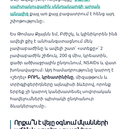
սպիտակուցային սննդակարգի արյան
անալիզ
քայլ առ քայլ բացատրում է հենց այդ
շփոթությունը։.
Ես Թոմաս Քլայնն եմ, Բժիշկ, և կլինիկորեն ինձ
ավելի քիչ է անհանգստացնում մեկ
չափաբաժինը և ավելի շատ՝ «ստեքը»՝ 2
չափաբաժին շիճուկ, 200 գ միս, կրեատին,
ցածր ածխաջրային ընդունում, NSAIDs և վատ
խոնավացում։ Այդ համադրությունը կարող է
«շեղել»
ԲՈՒՆ
,
կրեատինինը
, միզաթթուն և
տրիգլիցերիդները այնպիսի ձևերով, որոնք
երբեք չի կարող կանխատեսել սովորական
հավելումների պիտակի ընդհանուր
ձևակերպումը։.
Որքա՞ն է վեյը օգնում մկանների