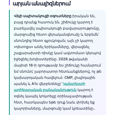
արյան անալիզներում
Վեյի սպիտակուցի օգուտները
իրական են,
բայց դրանք հատուկ են. շիճուկը կարող է
բարելավել սպիտակուցի բավարարությունը,
մարզումից հետո վերականգնումը և երբեմն՝
սնունդից հետո գլյուկոզան; այն չի կարող
«դետոքս» անել երիկամները, վերացնել
շաքարախտի ռիսկը կամ ավտոմատ կերպով
իջեցնել խոլեստերինը։ 2026 թվականի
մայիսի 16-ի դրությամբ ես շիճուկը համարում
եմ սնունդ՝ լաբորատոր հետևանքներով, ոչ թե
կախարդական հավելում։ CMP, լիպիդային
պանել և A1c վերբեռնելը՝
Կանտեստի
արհեստական բանականություն
կարող է
օգնել կապել կոկտեյլը օրինաչափության
հետ, հատկապես եթե դուք նաև փոխել եք
կալորիաները, մարզումը կամ կրեատինը։.