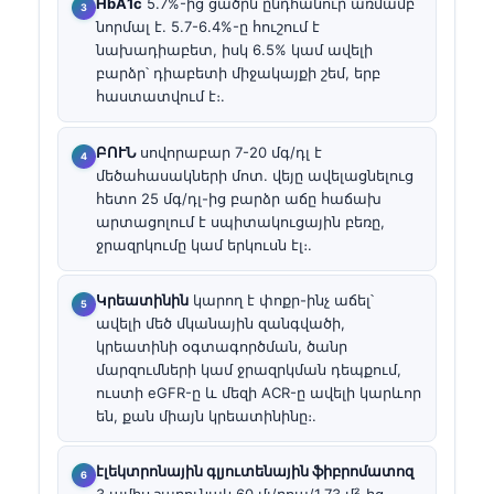
HbA1c
5.7%-ից ցածրն ընդհանուր առմամբ
նորմալ է. 5.7-6.4%-ը հուշում է
նախադիաբետ, իսկ 6.5% կամ ավելի
բարձր՝ դիաբետի միջակայքի շեմ, երբ
հաստատվում է։.
ԲՈՒՆ
սովորաբար 7-20 մգ/դլ է
մեծահասակների մոտ. վեյը ավելացնելուց
հետո 25 մգ/դլ-ից բարձր աճը հաճախ
արտացոլում է սպիտակուցային բեռը,
ջրազրկումը կամ երկուսն էլ։.
Կրեատինին
կարող է փոքր-ինչ աճել՝
ավելի մեծ մկանային զանգվածի,
կրեատինի օգտագործման, ծանր
մարզումների կամ ջրազրկման դեպքում,
ուստի eGFR-ը և մեզի ACR-ը ավելի կարևոր
են, քան միայն կրեատինինը։.
էլեկտրոնային գլյուտենային ֆիբրոմատոզ