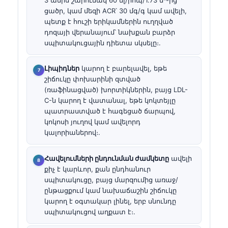
3 ամիս շարունակ 60 մլ/րոպ/1.73 մ²-ից
ցածր, կամ մեզի ACR՝ 30 մգ/գ կամ ավելի,
պետք է հուշի երիկամներին ուղղված
դոզայի վերանայում՝ նախքան բարձր
սպիտակուցային դիետա սկսելը։.
Լիպիդներ
կարող է բարելավել, եթե
շիճուկը փոխարինի զտված
(ռաֆինացված) խորտիկներին, բայց LDL-
C-ն կարող է վատանալ, եթե կոկտեյլը
պատրաստված է հագեցած ճարպով,
կոկոսի յուղով կամ ավելորդ
կալորիաներով։.
Հավելումների ընդունման ժամկետը
ավելի
քիչ է կարևոր, քան ընդհանուր
սպիտակուցը, բայց մարզումից առաջ/
ընթացքում կամ նախաճաշին շիճուկը
կարող է օգտակար լինել, երբ սնունդը
սպիտակուցով աղքատ է։.