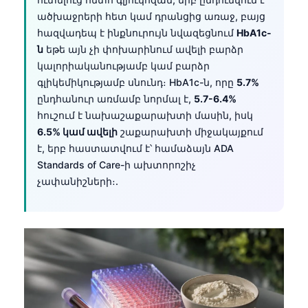
ածխաջրերի հետ կամ դրանցից առաջ, բայց
հազվադեպ է ինքնուրույն նվազեցնում
HbA1c-
ն
եթե այն չի փոխարինում ավելի բարձր
կալորիականությամբ կամ բարձր
գլիկեմիկությամբ սնունդ։ HbA1c-ն, որը
5.7%
ընդհանուր առմամբ նորմալ է,
5.7-6.4%
հուշում է նախաշաքարախտի մասին, իսկ
6.5% կամ ավելի
շաքարախտի միջակայքում
է, երբ հաստատվում է՝ համաձայն ADA
Standards of Care-ի ախտորոշիչ
չափանիշների։.