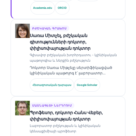
գլխավոր բժշկական տնօրեն՝ նա ապահովում
Academia.edu
ORCID
է սեփականատիրական նեյրոնային ցանցի
բժշկական ճշգրտության կլինիկական
վերահսկողությունը։ Դոկտոր Քլայնը լայնորեն
հրապարակել է բիոմարկերների
ԲԺՇԿԱԿԱՆ ԳՐԱԽՈՍ
մեկնաբանության և լաբորատոր
Սառա Միտչել, բժշկական
ախտորոշման վերաբերյալ՝ լաբորատոր
գիտությունների դոկտոր,
բժշկության թեմաներով։.
փիլիսոփայության դոկտոր
Գլխավոր բժշկական խորհրդատու - կլինիկական
պաթոլոգիա և ներքին բժշկություն
Դոկտոր Սառա Միթչելը սերտիֆիկացված
կլինիկական պաթոլոգ է՝ լաբորատոր
բժշկության և ախտորոշիչ վերլուծության
ոլորտում ավելի քան 18 տարվա փորձով։ Նա
Հետազոտական դարպաս
Google Scholar
ունի մասնագիտացված հավաստագրեր
կլինիկական քիմիայում և լայնորեն
հրապարակել է բիոմարկերների պանելների
ու լաբորատոր վերլուծության վերաբերյալ՝
ՄԱՍՆԱԳԵՏԻ ՆԵՐԴՐՈՒՄ
կլինիկական պրակտիկայում։.
Պրոֆեսոր, դոկտոր Հանս Վեբեր,
փիլիսոփայության դոկտոր
Լաբորատոր բժշկության և կլինիկական
կենսաքիմիայի պրոֆեսոր