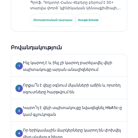
Պրոֆ. Դոկտոր Հանս Վեբերը բերում է 30+
տարվա փորձ՝ կլինիկական կենսաքիմիայի,
լաբորատոր բժշկության և բիոմարկերների
հետազոտության ոլորտներում։ Եղել է
Հետազոտական դարպաս
Google Scholar
Գերմանիայի Կլինիկական քիմիայի
ընկերության նախկին նախագահը, և
մասնագիտանում է ախտորոշիչ պանելների
վերլուծության, բիոմարկերների
Բովանդակություն
ստանդարտացման և ԱԻ-ի աջակցությամբ
լաբորատոր բժշկության մեջ։.
Ինչ կարող է և ինչ չի կարող բարելավել վեյի
սպիտակուցը արյան անալիզներում
Որքա՞ն է վեյը օգնում մկանների աճին և որտեղ
օգուտները հարթվում են
Կարո՞ղ է վեյի սպիտակուցը նվազեցնել HbA1c-ը
կամ գլյուկոզան
Որ երիկամային մարկերները կարող են փոխվել
վեյը սկսելուց հետո