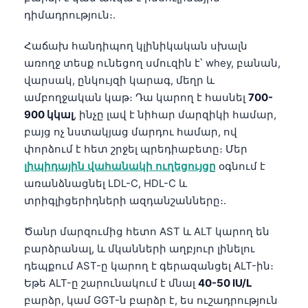
Čeština
դիմադրություն։.
日本語
Հաճախ հանդիպող կլինիկական սխալն
Eesti
առողջ տեսք ունեցող սմուզին է՝ whey, բանան,
Azərbaycan dili
վարսակ, ընկույզի կարագ, մեղր և
ամբողջական կաթ։ Դա կարող է հասնել
700-
Bosanski
900 կկալ
, ինչը լավ է նիհար մարզիկի համար,
Svenska
բայց ոչ նստակյաց մարդու համար, ով
Српски језик
փորձում է հետ շրջել պրեդիաբետը։ Մեր
լիպիդային վահանակի ուղեցույցը
օգնում է
Íslenska
առանձնացնել LDL-C, HDL-C և
Bahasa Indonesia
տրիգլիցերիդների ազդանշանները։.
हिन्दी
Ծանր մարզումից հետո AST և ALT կարող են
Nederlands
բարձրանալ, և մկանների աղբյուր լինելու
Dansk
դեպքում AST-ը կարող է գերազանցել ALT-ին։
Български
Եթե ALT-ը շարունակում է մնալ
40-50 IU/L
բարձր, կամ GGT-ն բարձր է, ես ուշադրություն
فارسی