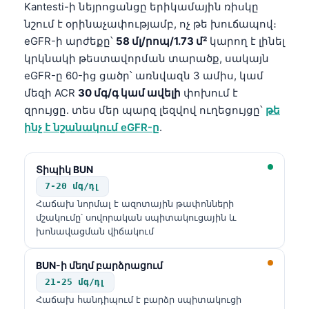
Kantesti-ի նեյրոցանցը երիկամային ռիսկը
Frysk
նշում է օրինաչափությամբ, ոչ թե խուճապով։
Esperanto
eGFR-ի արժեքը՝
58 մլ/րոպ/1.73 մ²
կարող է լինել
կրկնակի թեստավորման տարածք, սակայն
Беларуская мова
eGFR-ը 60-ից ցածր՝ առնվազն 3 ամիս, կամ
Татар теле
մեզի ACR
30 մգ/գ կամ ավելի
փոխում է
Кыргызча
զրույցը. տես մեր պարզ լեզվով ուղեցույցը՝
թե
ինչ է նշանակում eGFR-ը
.
ئۇيغۇرچە
Cebuano
Տիպիկ BUN
Basa Jawa
7-20 մգ/դլ
ພາສາລາວ
Հաճախ նորմալ է ազոտային թափոնների
մշակումը՝ սովորական սպիտակուցային և
Монгол
խոնավացման վիճակում
Afrikaans
العربية المغربية
BUN-ի մեղմ բարձրացում
21-25 մգ/դլ
Occitan
Հաճախ հանդիպում է բարձր սպիտակուցի