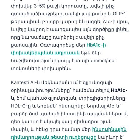
փոխվել։ 3-5% քաշի կորուստը, ավելի քիչ
զտված ածխաջրերը, ավելի լավ քունը և GLP-1
թերապիան բոլորը կարող են ազդել A1c-ի վրա,
և վեյը կարող է պարզապես այն գործիքը լինել,
որը նախաճաշը դարձրել է ավելի քիչ
քաոսային։ Օգտագործեք մեր
HbA1c-ի
փոխակերպման աղյուսակ
եթե ձեր
հաշվետվությունը ցույց է տալիս mmol/mol՝
տոկոսների փոխարեն։.
Kantesti AI-ն մեկնաբանում է գլյուկոզայի
օրինաչափությունները՝ համեմատելով
HbA1c-
ն
, ծոմ պահած գլյուկոզան, տրիգլիցերիդները,
HDL-C-ը և երբեմն՝ ինսուլինը։ Նորմալ A1c-ն՝
բարձր ծոմ պահած ինսուլինի պայմաններում,
դեռ կարող է վկայել վաղ դիմադրության
մասին, և հենց դրա համար մեր
ինսուլինային
դիմադրության թեստի ուղեցույցը
կարևոր է՝