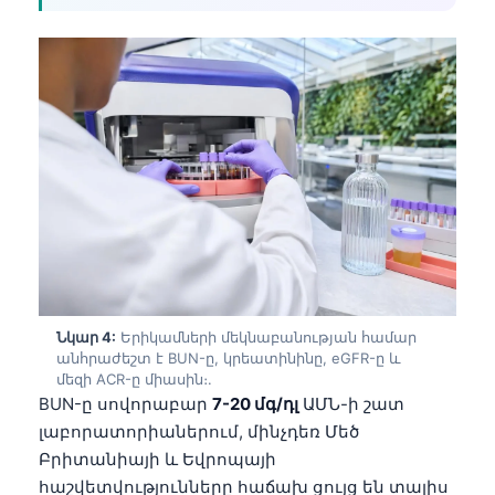
Նկար 4:
Երիկամների մեկնաբանության համար
անհրաժեշտ է BUN-ը, կրեատինինը, eGFR-ը և
մեզի ACR-ը միասին։.
BUN-ը սովորաբար
7-20 մգ/դլ
ԱՄՆ-ի շատ
լաբորատորիաներում, մինչդեռ Մեծ
Բրիտանիայի և Եվրոպայի
հաշվետվությունները հաճախ ցույց են տալիս