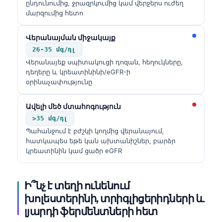
Gàidhlig
ընդունումից, ջրազրկումից կամ վերջերս ուժեղ
մարզումից հետո
Euskara
Македонски јазик
Վերանայման միջակայք
Latviešu valoda
26-35 մգ/դլ
Վերանայեք սպիտակուցի դոզան, հեղուկները,
Galego
դեղերը և կրեատինինի/eGFR-ի
օրինաչափությունը
অসমীয়া
සිංහල
Ավելի մեծ մտահոգություն
سنڌي
>35 մգ/դլ
Պահանջում է բժշկի կողմից վերանայում,
پښتو
հատկապես եթե կան ախտանիշներ, բարձր
կրեատինին կամ ցածր eGFR
Slovenčina
Hrvatski
Ի՞նչ է տեղի ունենում
խոլեստերինի, տրիգլիցերիդների և
Suomi
լյարդի ֆերմենտների հետ
Қазақ тілі