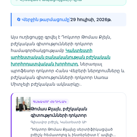
🔄 Վերջին թարմացումը՝
29 հուլիսի, 2026թ․
Այս ուղեցույցը գրվել է
Դոկտոր Թոմաս Քլեյն,
բժշկական գիտությունների դոկտոր
համագործակցությամբ
Կանտեստի
արհեստական բանականության բժշկական
խորհրդատվական խորհուրդ
, ներառյալ
պրոֆեսոր դոկտոր Հանս Վեբերի ներդրումները և
բժշկական գիտությունների դոկտոր Սառա
Միտչելի բժշկական ակնարկը։.
ԳԼԽԱՎՈՐ ՀԵՂԻՆԱԿ
Թոմաս Քլայն, բժշկական
գիտությունների դոկտոր
Գլխավոր բժիշկ, Կանտեստի ԱԻ
Դոկտոր Թոմաս Քլայնը սերտիֆիկացված
բժիշկ-հեմատոլոգ և ինտերնիստ է՝ ավելի