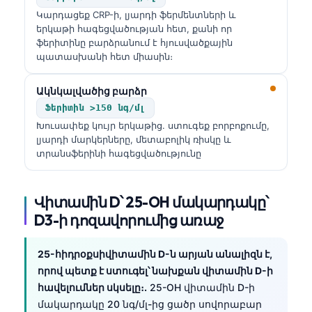
Կարդացեք CRP-ի, լյարդի ֆերմենտների և
երկաթի հագեցվածության հետ, քանի որ
ֆերիտինը բարձրանում է հյուսվածքային
պատասխանի հետ միասին։
Ակնկալվածից բարձր
Ֆերիտին >150 նգ/մլ
Խուսափեք կույր երկաթից. ստուգեք բորբոքումը,
լյարդի մարկերները, մետաբոլիկ ռիսկը և
տրանսֆերինի հագեցվածությունը
Վիտամին D՝ 25-OH մակարդակը՝
D3-ի դոզավորումից առաջ
25-հիդրօքսիվիտամին D-ն արյան անալիզն է,
որով պետք է ստուգել՝ նախքան վիտամին D-ի
հավելումներ սկսելը։.
25-OH վիտամին D-ի
մակարդակը 20 նգ/մլ-ից ցածր սովորաբար