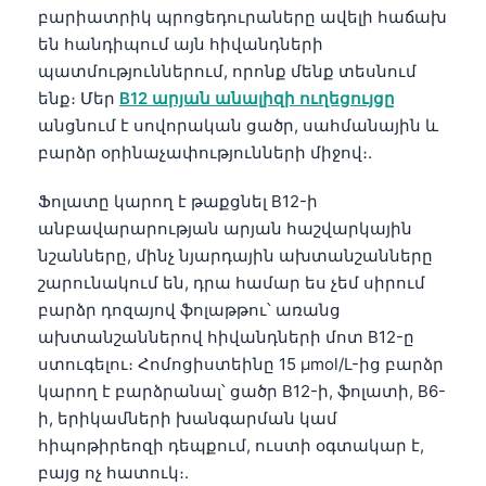
Gàidhlig
բարիատրիկ պրոցեդուրաները ավելի հաճախ
Euskara
են հանդիպում այն հիվանդների
պատմություններում, որոնք մենք տեսնում
Македонски јазик
ենք։ Մեր
B12 արյան անալիզի ուղեցույցը
Latviešu valoda
անցնում է սովորական ցածր, սահմանային և
Galego
բարձր օրինաչափությունների միջով։.
অসমীয়া
Ֆոլատը կարող է թաքցնել B12-ի
සිංහල
անբավարարության արյան հաշվարկային
سنڌي
նշանները, մինչ նյարդային ախտանշանները
շարունակում են, դրա համար ես չեմ սիրում
پښتو
բարձր դոզայով ֆոլաթթու՝ առանց
ախտանշաններով հիվանդների մոտ B12-ը
Slovenčina
ստուգելու։ Հոմոցիստեինը 15 µmol/L-ից բարձր
կարող է բարձրանալ՝ ցածր B12-ի, ֆոլատի, B6-
Hrvatski
ի, երիկամների խանգարման կամ
Suomi
հիպոթիրեոզի դեպքում, ուստի օգտակար է,
Қазақ тілі
բայց ոչ հատուկ։.