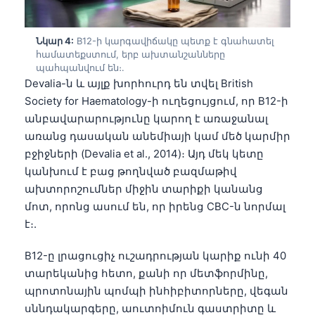
Frysk
Esperanto
Նկար 4:
B12-ի կարգավիճակը պետք է գնահատել
համատեքստում, երբ ախտանշանները
Беларуская мова
պահպանվում են։.
Devalia-ն և այլք խորհուրդ են տվել British
Татар теле
Society for Haematology-ի ուղեցույցում, որ B12-ի
Кыргызча
անբավարարությունը կարող է առաջանալ
ئۇيغۇرچە
առանց դասական անեմիայի կամ մեծ կարմիր
բջիջների (Devalia et al., 2014)։ Այդ մեկ կետը
Cebuano
կանխում է բաց թողնված բազմաթիվ
Basa Jawa
ախտորոշումներ միջին տարիքի կանանց
ພາສາລາວ
մոտ, որոնց ասում են, որ իրենց CBC-ն նորմալ
Монгол
է։.
Afrikaans
B12-ը լրացուցիչ ուշադրության կարիք ունի 40
العربية المغربية
տարեկանից հետո, քանի որ մետֆորմինը,
պրոտոնային պոմպի ինհիբիտորները, վեգան
Occitan
սննդակարգերը, աուտոիմուն գաստրիտը և