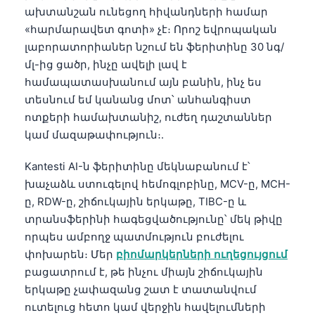
ախտանշան ունեցող հիվանդների համար
«հարմարավետ գոտի» չէ։ Որոշ եվրոպական
լաբորատորիաներ նշում են ֆերիտինը 30 նգ/
մլ-ից ցածր, ինչը ավելի լավ է
համապատասխանում այն բանին, ինչ ես
տեսնում եմ կանանց մոտ՝ անհանգիստ
ոտքերի համախտանիշ, ուժեղ դաշտաններ
կամ մազաթափություն։.
Kantesti AI-ն ֆերիտինը մեկնաբանում է՝
խաչաձև ստուգելով հեմոգլոբինը, MCV-ը, MCH-
ը, RDW-ը, շիճուկային երկաթը, TIBC-ը և
տրանսֆերինի հագեցվածությունը՝ մեկ թիվը
որպես ամբողջ պատմություն բուժելու
փոխարեն։ Մեր
բիոմարկերների ուղեցույցում
բացատրում է, թե ինչու միայն շիճուկային
երկաթը չափազանց շատ է տատանվում
ուտելուց հետո կամ վերջին հավելումների