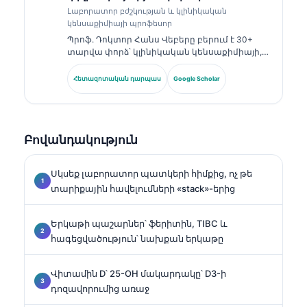
Լաբորատոր բժշկության և կլինիկական
կենսաքիմիայի պրոֆեսոր
Պրոֆ. Դոկտոր Հանս Վեբերը բերում է 30+
տարվա փորձ՝ կլինիկական կենսաքիմիայի,
լաբորատոր բժշկության և բիոմարկերների
հետազոտության ոլորտներում։ Եղել է
Հետազոտական դարպաս
Google Scholar
Գերմանիայի Կլինիկական քիմիայի
ընկերության նախկին նախագահը, և
մասնագիտանում է ախտորոշիչ պանելների
վերլուծության, բիոմարկերների
Բովանդակություն
ստանդարտացման և ԱԻ-ի աջակցությամբ
լաբորատոր բժշկության մեջ։.
Սկսեք լաբորատոր պատկերի հիմքից, ոչ թե
տարիքային հավելումների «stack»-երից
Երկաթի պաշարներ՝ ֆերիտին, TIBC և
հագեցվածություն՝ նախքան երկաթը
Վիտամին D՝ 25-OH մակարդակը՝ D3-ի
դոզավորումից առաջ