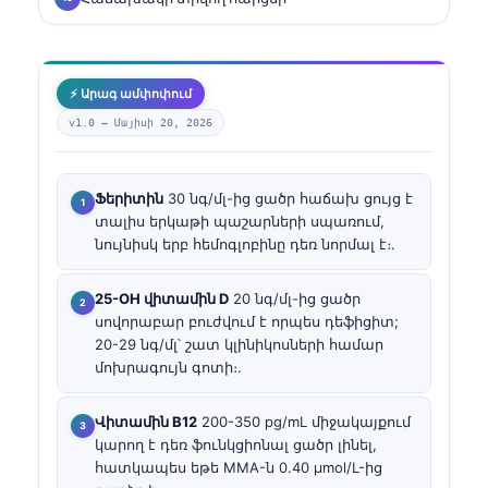
⚡ Արագ ամփոփում
v1.0 —
Մայիսի 20, 2026
Ֆերիտին
30 նգ/մլ-ից ցածր հաճախ ցույց է
տալիս երկաթի պաշարների սպառում,
նույնիսկ երբ հեմոգլոբինը դեռ նորմալ է։.
25-OH վիտամին D
20 նգ/մլ-ից ցածր
սովորաբար բուժվում է որպես դեֆիցիտ;
20-29 նգ/մլ՝ շատ կլինիկոսների համար
մոխրագույն գոտի։.
Վիտամին B12
200-350 pg/mL միջակայքում
կարող է դեռ ֆունկցիոնալ ցածր լինել,
հատկապես եթե MMA-ն 0.40 µmol/L-ից