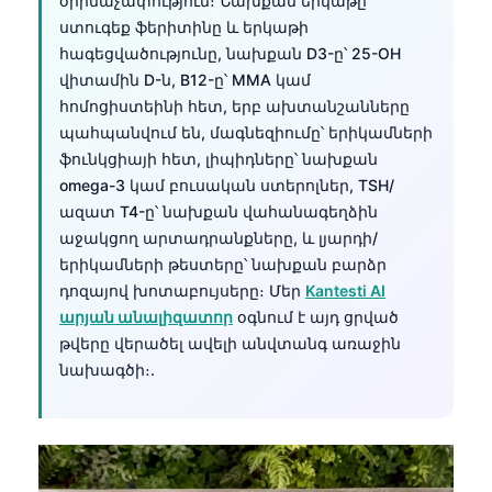
օրինաչափություն։ Նախքան երկաթը՝
ստուգեք ֆերիտինը և երկաթի
հագեցվածությունը, նախքան D3-ը՝ 25-OH
վիտամին D-ն, B12-ը՝ MMA կամ
հոմոցիստեինի հետ, երբ ախտանշանները
պահպանվում են, մագնեզիումը՝ երիկամների
ֆունկցիայի հետ, լիպիդները՝ նախքան
omega-3 կամ բուսական ստերոլներ, TSH/
ազատ T4-ը՝ նախքան վահանագեղձին
աջակցող արտադրանքները, և լյարդի/
երիկամների թեստերը՝ նախքան բարձր
դոզայով խոտաբույսերը։ Մեր
Kantesti AI
արյան անալիզատոր
օգնում է այդ ցրված
թվերը վերածել ավելի անվտանգ առաջին
նախագծի։.