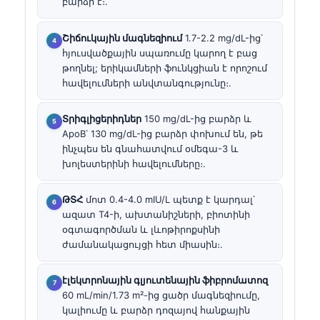
բարձր է։.
Շիճուկային մագնեզիում
1.7-2.2 mg/dL-ից՝
հյուսվածքային սպառումը կարող է բաց
թողնել; երիկամների ֆունկցիան է որոշում
հավելումների անվտանգությունը։.
Տրիգլիցերիդներ
150 mg/dL-ից բարձր և
ApoB՝ 130 mg/dL-ից բարձր փոխում են, թե
ինչպես են գնահատվում օմեգա-3 և
խոլեստերինի հավելումները։.
ԹՏՀ
մոտ 0.4-4.0 mIU/L պետք է կարդալ՝
ազատ T4-ի, ախտանիշների, բիոտինի
օգտագործման և լևոթիրոքսինի
ժամանակացույցի հետ միասին։.
էլեկտրոնային գլյուտենային ֆիբրոմատոզ
60 mL/min/1.73 m²-ից ցածր մագնեզիումը,
կալիումը և բարձր դոզայով հանքային