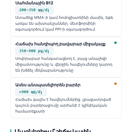
Սահմանային B12
தமிழ்
200-350 պգ/մլ
Մտածեք MMA-ի կամ հոմոցիստեինի մասին, եթե
తెలుగు
առկա են ախտանշաններ, մետֆորմինի
मराठी
օգտագործում կամ PPI-ի օգտագործում
اردو
Հաճախ հանդիպող բավարար միջակայք
বাংলা
350-900 pg/մլ
Shqip
Սովորաբար հանգստացնող է, բայց անալիզի
միջամտությունը և վերջին հավելումները կարող
Magyar
են խճճել մեկնաբանությունը
Slovenščina
Ասես անսպասելիորեն բարձր
한국어
>900 պգ/մլ
Polski
Հաճախ գալիս է հավելումներից. չբացատրված
կայուն բարձրացումը արժանի է կլինիկական
Lietuvių kalba
համատեքստի
Русский
ქართული
Մագնեզիում՝ շիճուկային