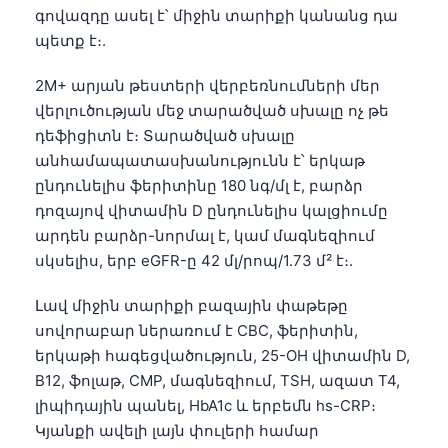
գովազդը ասել է՝ միջին տարիքի կանանց դա
պետք է։.
2M+ արյան թեստերի վերբեռնումների մեր
վերլուծության մեջ տարածված սխալը ոչ թե
դեֆիցիտն է։ Տարածված սխալը
անհամապատասխանությունն է՝ երկաթ
ընդունելիս ֆերիտինը 180 նգ/մլ է, բարձր
դոզայով վիտամին D ընդունելիս կալցիումը
արդեն բարձր-նորմալ է, կամ մագնեզիում
սկսելիս, երբ eGFR-ը 42 մլ/րոպ/1.73 մ² է։.
Լավ միջին տարիքի բազային փաթեթը
սովորաբար ներառում է CBC, ֆերիտին,
երկաթի հագեցվածություն, 25-OH վիտամին D,
B12, ֆոլաթ, CMP, մագնեզիում, TSH, ազատ T4,
լիպիդային պանել, HbA1c և երբեմն hs-CRP։
Կյանքի ավելի լայն փուլերի համար