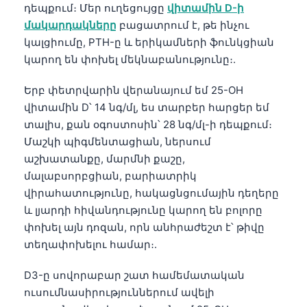
դեպքում։ Մեր ուղեցույցը
վիտամին D-ի
մակարդակները
բացատրում է, թե ինչու
կալցիումը, PTH-ը և երիկամների ֆունկցիան
կարող են փոխել մեկնաբանությունը։.
Երբ փետրվարին վերանայում եմ 25-OH
վիտամին D՝ 14 նգ/մլ, ես տարբեր հարցեր եմ
տալիս, քան օգոստոսին՝ 28 նգ/մլ-ի դեպքում։
Մաշկի պիգմենտացիան, ներսում
աշխատանքը, մարմնի քաշը,
մալաբսորբցիան, բարիատրիկ
վիրահատությունը, հակացնցումային դեղերը
և լյարդի հիվանդությունը կարող են բոլորը
փոխել այն դոզան, որն անհրաժեշտ է՝ թիվը
տեղափոխելու համար։.
D3-ը սովորաբար շատ համեմատական
ուսումնասիրություններում ավելի