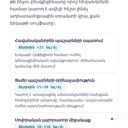
թե ինչու բիսգլիցինատը որոշ հիվանդների
համար կարող է ավելի հեշտ լինել
աղեստամոքսային տրակտի վրա, քան
երկաթի սուլֆատը։.
Հավանականորեն պաշարների սպառում
Ֆերիտին <15 նգ/մլ
Երկաթի դեֆիցիտի համար ուժեղ
կենսաքիմիական աջակցություն՝ մեծահասակ
կանանց մեծ մասում
Ցածր պաշարների օրինաչափություն
Ֆերիտին 15-30 նգ/մլ
Կարող է առաջացնել ախտանշաններ նախքան
հեմոգլոբինի անկումը, հատկապես՝ դաշտանային
ուժեղ արյունահոսության դեպքում
Սովորական լաբորատոր միջակայք
Ֆերիտին 30-150 նգ/մլ