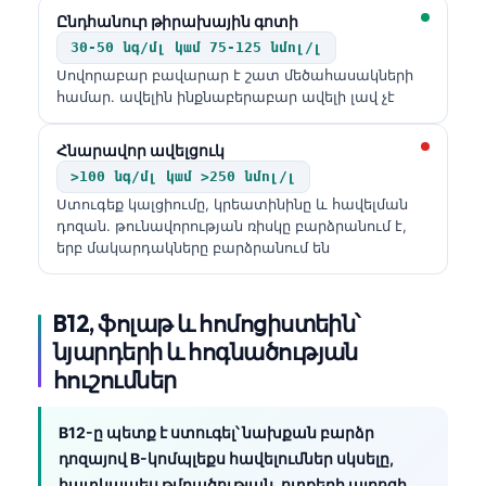
Ընդհանուր թիրախային գոտի
30-50 նգ/մլ կամ 75-125 նմոլ/լ
Սովորաբար բավարար է շատ մեծահասակների
համար. ավելին ինքնաբերաբար ավելի լավ չէ
Հնարավոր ավելցուկ
>100 նգ/մլ կամ >250 նմոլ/լ
Ստուգեք կալցիումը, կրեատինինը և հավելման
դոզան. թունավորության ռիսկը բարձրանում է,
երբ մակարդակները բարձրանում են
B12, ֆոլաթ և հոմոցիստեին՝
նյարդերի և հոգնածության
հուշումներ
B12-ը պետք է ստուգել՝ նախքան բարձր
դոզայով B-կոմպլեքս հավելումներ սկսելը,
հատկապես թմրածության, ոտքերի այրոցի,