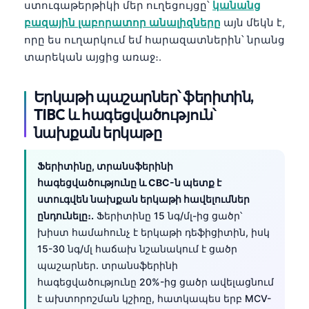
ստուգաթերթիկի մեր ուղեցույցը՝
կանանց
բազային լաբորատոր անալիզները
այն մեկն է,
որը ես ուղարկում եմ հարազատներին՝ նրանց
տարեկան այցից առաջ։.
Երկաթի պաշարներ՝ ֆերիտին,
TIBC և հագեցվածություն՝
նախքան երկաթը
Ֆերիտինը, տրանսֆերինի
հագեցվածությունը և CBC-ն պետք է
ստուգվեն նախքան երկաթի հավելումներ
ընդունելը։.
Ֆերիտինը 15 նգ/մլ-ից ցածր՝
խիստ համահունչ է երկաթի դեֆիցիտին, իսկ
15-30 նգ/մլ հաճախ նշանակում է ցածր
պաշարներ. տրանսֆերինի
հագեցվածությունը 20%-ից ցածր ավելացնում
է ախտորոշման կշիռը, հատկապես երբ MCV-