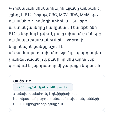
Català
Գործնական մեկնարկային պլանը այնքան էլ
O‘zbekcha
շքեղ չէ. B12, ֆոլաթ, CBC, MCV, RDW, MMA եթե
Українська
հասանելի է, հոմոցիստեին և TSH՝ երբ
ախտանշանները համընկնում են։ Եթե ձեր
አማርኛ
B12-ը նորմալ է թվում, բայց ախտանշանները
Kiswahili
համապատասխանում են, Kantesti-ի
ភាសាខ្មែរ
նեյրոնային ցանցը նշում է
անհամապատասխանությունը՝ պարզապես
ဗမာစာ
չհանգստացնելով, քանի որ մեկ արդյունք
ไทย
գտնվում է լաբորատոր միջակայքի ներսում։.
Tagalog
Tiếng Việt
Ցածր B12
<200 pg/mL կամ <148 pmol/L
Bahasa Melayu
Հաճախ համահունչ է դեֆիցիտի հետ,
മലയാളം
հատկապես նյարդաբանական ախտանշանների
կամ մակրոցիտոզի դեպքում
ಕನ್ನಡ
ગુજરાતી