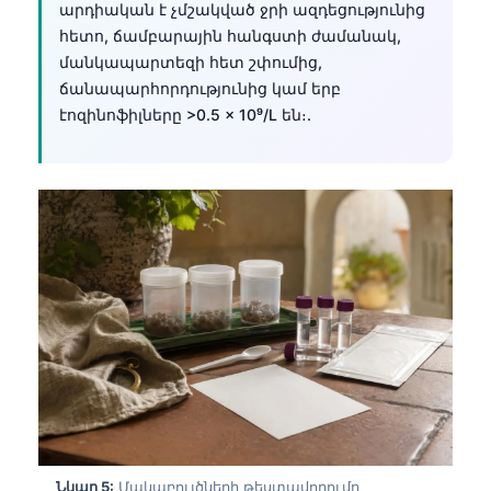
արդիական է չմշակված ջրի ազդեցությունից
Català
հետո, ճամբարային հանգստի ժամանակ,
O‘zbekcha
մանկապարտեզի հետ շփումից,
ճանապարհորդությունից կամ երբ
Українська
էոզինոֆիլները >0.5 × 10⁹/L են։.
አማርኛ
Kiswahili
ភាសាខ្មែរ
ဗမာစာ
ไทย
Tagalog
Tiếng Việt
Bahasa Melayu
മലയാളം
ಕನ್ನಡ
ગુજરાતી
Նկար 5:
Մակաբույծների թեստավորումը