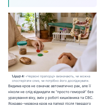
Նկար 4:
«Червоні прапорці» визначають, чи можна
спостерігати слиз, чи потрібно його досліджувати.
Видима кров не означає автоматично рак, але її
ніколи не слід відкидати як “просто геморой” без
урахування віку, змін у роботі кишківника та CBC.
Яскраво-червона кров на папері після твердого