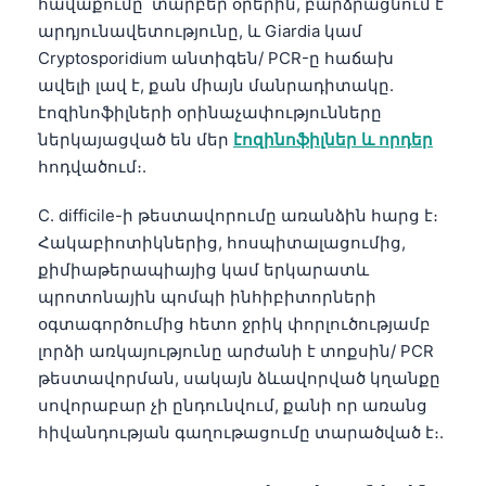
հավաքումը՝ տարբեր օրերին, բարձրացնում է
Čeština
արդյունավետությունը, և Giardia կամ
日本語
Cryptosporidium անտիգեն/ PCR-ը հաճախ
Eesti
ավելի լավ է, քան միայն մանրադիտակը.
էոզինոֆիլների օրինաչափությունները
Azərbaycan dili
ներկայացված են մեր
էոզինոֆիլներ և որդեր
Bosanski
հոդվածում։.
Svenska
C. difficile-ի թեստավորումը առանձին հարց է։
Српски језик
Հակաբիոտիկներից, հոսպիտալացումից,
Íslenska
քիմիաթերապիայից կամ երկարատև
պրոտոնային պոմպի ինհիբիտորների
Bahasa Indonesia
օգտագործումից հետո ջրիկ փորլուծությամբ
हिन्दी
լորձի առկայությունը արժանի է տոքսին/ PCR
Nederlands
թեստավորման, սակայն ձևավորված կղանքը
սովորաբար չի ընդունվում, քանի որ առանց
Dansk
հիվանդության գաղութացումը տարածված է։.
Български
فارسی