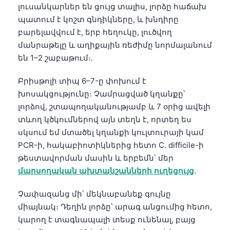
լուսանկարներ են ցույց տալիս, լորձը հաճախ
պատում է կոշտ գնդիկները, և խնդիրը
բարելավվում է, երբ հեղուկը, լուծվող
մանրաթելը և աղիքային ռեժիմը նորմալանում
են 1–2 շաբաթում։.
Բրիսթոլի տիպ 6–7-ը փոխում է
խոսակցությունը։ Չամրացված կղանքը՝
լորձով, շտապողականությամբ և 7 օրից ավելի
տևող կծկումներով այն տեղն է, որտեղ ես
սկսում եմ մտածել կղանքի կուլտուրայի կամ
PCR-ի, հակաբիոտիկներից հետո C. difficile-ի
թեստավորման մասին և երբեմն՝ մեր
մարսողական ախտանշանների ուղեցույց
.
Չափազանց մի՛ մեկնաբանեք գույնը
միայնակ։ Դեղին լորձը՝ արագ անցումից հետո,
կարող է տագնապալի տեսք ունենալ, բայց