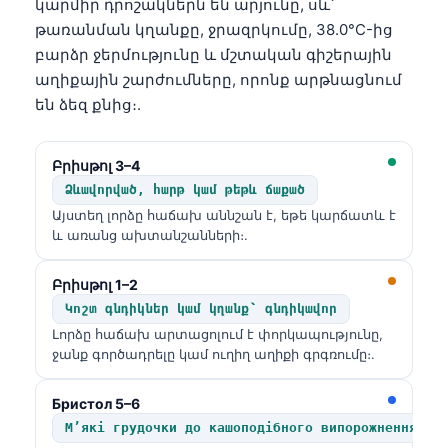
կարմիր դրոշակներն են արյունը, սև՝
թառանման կղանքը, ջրազրկումը, 38.0°C-ից
բարձր ջերմությունը և մշտական գիշերային
աղիքային շարժումները, որոնք արթնացնում
են ձեզ քնից։.
Բրիսթոլ 3–4
Ձևավորված, հարթ կամ թեթև ճաքած
Այստեղ լորձը հաճախ աննշան է, եթե կարճատև է
և առանց ախտանշանների։.
Բրիսթոլ 1–2
Կոշտ գնդիկներ կամ կղանք՝ գնդիկավոր
Լորձը հաճախ արտացոլում է փորկապությունը,
ջանք գործադրելը կամ ուղիղ աղիքի գրգռումը։.
Бристол 5–6
М’які грудочки до кашоподібного випорожнення