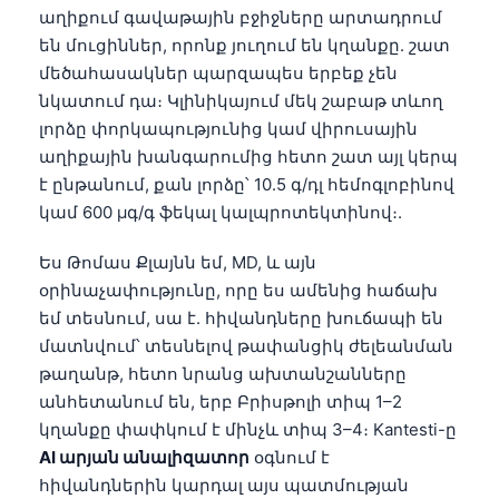
աղիքում գավաթային բջիջները արտադրում
են մուցիններ, որոնք յուղում են կղանքը. շատ
մեծահասակներ պարզապես երբեք չեն
նկատում դա։ Կլինիկայում մեկ շաբաթ տևող
լորձը փորկապությունից կամ վիրուսային
աղիքային խանգարումից հետո շատ այլ կերպ
է ընթանում, քան լորձը՝ 10.5 գ/դլ հեմոգլոբինով
կամ 600 µգ/գ ֆեկալ կալպրոտեկտինով։.
Ես Թոմաս Քլայնն եմ, MD, և այն
օրինաչափությունը, որը ես ամենից հաճախ
եմ տեսնում, սա է. հիվանդները խուճապի են
մատնվում՝ տեսնելով թափանցիկ ժելեանման
թաղանթ, հետո նրանց ախտանշանները
անհետանում են, երբ Բրիսթոլի տիպ 1–2
կղանքը փափկում է մինչև տիպ 3–4։ Kantesti-ը
AI արյան անալիզատոր
օգնում է
հիվանդներին կարդալ այս պատմության