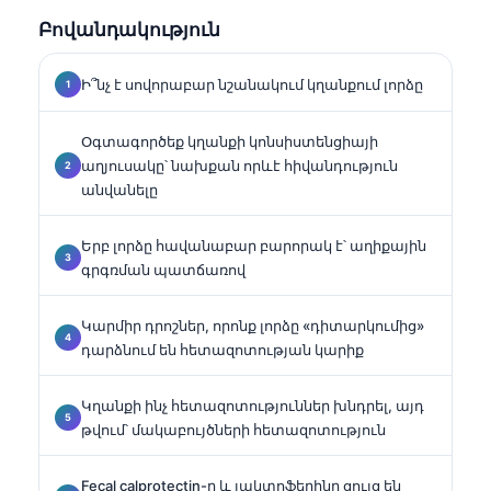
Բովանդակություն
Ի՞նչ է սովորաբար նշանակում կղանքում լորձը
Օգտագործեք կղանքի կոնսիստենցիայի
աղյուսակը՝ նախքան որևէ հիվանդություն
անվանելը
Երբ լորձը հավանաբար բարորակ է՝ աղիքային
գրգռման պատճառով
Կարմիր դրոշներ, որոնք լորձը «դիտարկումից»
դարձնում են հետազոտության կարիք
Կղանքի ինչ հետազոտություններ խնդրել, այդ
թվում՝ մակաբույծների հետազոտություն
Fecal calprotectin-ը և լակտոֆերինը ցույց են