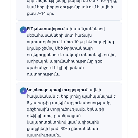
երբ էոզինոֆիլները բարձր են 0.5 × 10⁹/լ-ից,
կամ երբ փորլուծությունը տևում է ավելի
քան 7–14 օր։.
FIT թեստավորում
ախտանշաններով
մեծահասակների մոտ հաճախ
օգտագործվում է մոտ 10 µգ հեմոգլոբին/գ
կղանք շեմով Մեծ Բրիտանիայի
ուղեցույցներում, սակայն տեսանելի ուղիղ
աղիքային արյունահոսությունը դեռ
պահանջում է կլինիկական
դատողություն։.
Կոլոնոսկոպիայի ուղղորդում
ավելի
հավանական է, երբ լորձը պահպանվում է
6 շաբաթից ավելի՝ արյունահոսությամբ,
գիշերային փորլուծությամբ, երկաթի
դեֆիցիտով, բարձրացած
կալպրոտեկտինով կամ աղիքային
քաղցկեղի կամ IBD-ի ընտանեկան
պատմությամբ։.