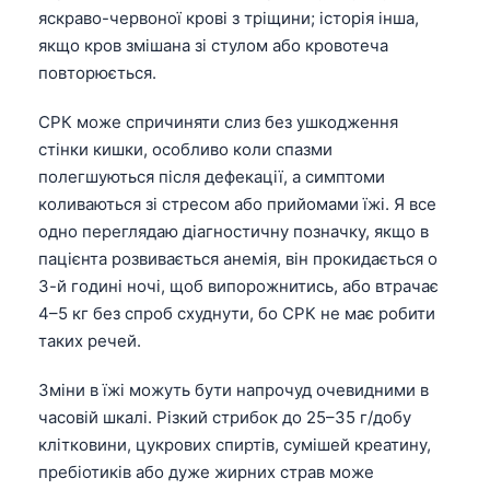
яскраво-червоної крові з тріщини; історія інша,
якщо кров змішана зі стулом або кровотеча
повторюється.
СРК може спричиняти слиз без ушкодження
стінки кишки, особливо коли спазми
полегшуються після дефекації, а симптоми
коливаються зі стресом або прийомами їжі. Я все
одно переглядаю діагностичну позначку, якщо в
пацієнта розвивається анемія, він прокидається о
3-й годині ночі, щоб випорожнитись, або втрачає
4–5 кг без спроб схуднути, бо СРК не має робити
таких речей.
Зміни в їжі можуть бути напрочуд очевидними в
часовій шкалі. Різкий стрибок до 25–35 г/добу
клітковини, цукрових спиртів, сумішей креатину,
пребіотиків або дуже жирних страв може