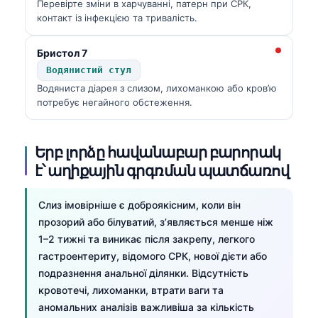
Перевірте зміни в харчуванні, патерн при СРК,
контакт із інфекцією та тривалість.
Бристол 7
Водянистий стул
Водяниста діарея з слизом, лихоманкою або кров’ю
потребує негайного обстеження.
Երբ լորձը հավանաբար բարորակ
է՝ աղիքային գրգռման պատճառով
Слиз імовірніше є доброякісним, коли він
прозорий або білуватий, з’являється менше ніж
1–2 тижні та виникає після закрепу, легкого
гастроентериту, відомого СРК, нової дієти або
подразнення анальної ділянки. Відсутність
кровотечі, лихоманки, втрати ваги та
аномальних аналізів важливіша за кількість