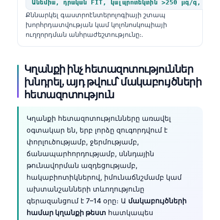
Gàidhlig
Անեմիա, դրական FIT, կալպրոտեկտին >250 µգ/գ, աղի
Քննարկել գաստրոէնտերոլոգիայի շտապ
Euskara
խորհրդատվության կամ կոլոնոսկոպիայի
Македонски јазик
ուղղորդման անհրաժեշտությունը։.
Latviešu valoda
Galego
Կղանքի ինչ հետազոտություններ
խնդրել, այդ թվում՝ մակաբույծների
অসমীয়া
հետազոտություն
සිංහල
سنڌي
Կղանքի հետազոտությունները առավել
օգտակար են, երբ լորձը զուգորդվում է
پښتو
փորլուծությամբ, ջերմությամբ,
ճանապարհորդությամբ, սննդային
Slovenčina
թունավորման ազդեցությամբ,
հակաբիոտիկներով, իմունաճնշմամբ կամ
Hrvatski
ախտանշանների տևողությունը
Suomi
գերազանցում է 7–14 օրը։ Ա
մակաբույծների
Қазақ тілі
համար կղանքի թեստ
հատկապես