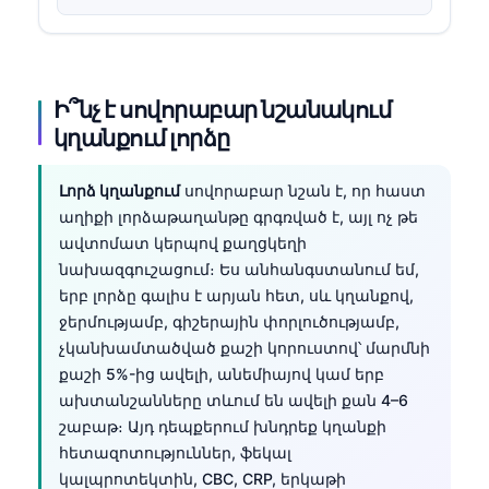
Ի՞նչ է սովորաբար նշանակում
կղանքում լորձը
Լորձ կղանքում
սովորաբար նշան է, որ հաստ
աղիքի լորձաթաղանթը գրգռված է, այլ ոչ թե
ավտոմատ կերպով քաղցկեղի
նախազգուշացում։ Ես անհանգստանում եմ,
երբ լորձը գալիս է արյան հետ, սև կղանքով,
ջերմությամբ, գիշերային փորլուծությամբ,
չկանխամտածված քաշի կորուստով՝ մարմնի
քաշի 5%-ից ավելի, անեմիայով կամ երբ
ախտանշանները տևում են ավելի քան 4–6
շաբաթ։ Այդ դեպքերում խնդրեք կղանքի
հետազոտություններ, ֆեկալ
կալպրոտեկտին, CBC, CRP, երկաթի