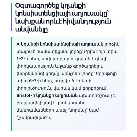
Օգտագործեք կղանքի
կոնսիստենցիայի աղյուսակը՝
նախքան որևէ հիվանդություն
անվանելը
A
կղանքի կոնսիստենցիայի աղյուսակ
լորձին
տալիս է համատեքստ. լորձը՝ Բրիսթոլի տիպ
1–2-ի հետ, սովորաբար ուղղված է դեպի
փորկապություն և ջանք գործադրելու
(ստրեյնինգ) կողմը, մինչդեռ լորձը՝ Բրիսթոլի
տիպ 6–7-ի հետ, ուղղված է դեպի
փորլուծություն, վարակ կամ բորբոքում։
Bristol-ի կղանքի աղյուսակ
ախտորոշում չէ,
բայց ավելի լավ է, քան առանց
մանրամասների ասել “նորմալ” կամ
“չամրացված”։.