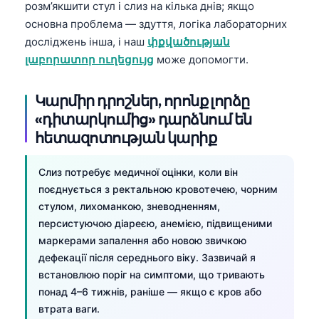
розм’якшити стул і слиз на кілька днів; якщо
основна проблема — здуття, логіка лабораторних
досліджень інша, і наш
փքվածության
լաբորատոր ուղեցույց
може допомогти.
Կարմիր դրոշներ, որոնք լորձը
«դիտարկումից» դարձնում են
հետազոտության կարիք
Слиз потребує медичної оцінки, коли він
поєднується з ректальною кровотечею, чорним
стулом, лихоманкою, зневодненням,
персистуючою діареєю, анемією, підвищеними
маркерами запалення або новою звичкою
дефекації після середнього віку. Зазвичай я
встановлюю поріг на симптоми, що тривають
понад 4–6 тижнів, раніше — якщо є кров або
втрата ваги.