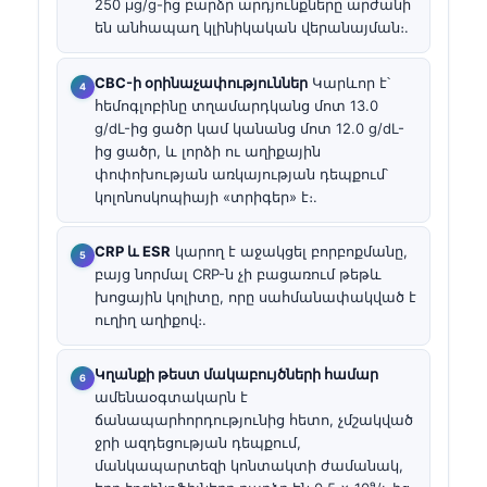
250 µg/g-ից բարձր արդյունքները արժանի
են անհապաղ կլինիկական վերանայման։.
CBC-ի օրինաչափություններ
Կարևոր է՝
հեմոգլոբինը տղամարդկանց մոտ 13.0
g/dL-ից ցածր կամ կանանց մոտ 12.0 g/dL-
ից ցածր, և լորձի ու աղիքային
փոփոխության առկայության դեպքում՝
կոլոնոսկոպիայի «տրիգեր» է։.
CRP և ESR
կարող է աջակցել բորբոքմանը,
բայց նորմալ CRP-ն չի բացառում թեթև
խոցային կոլիտը, որը սահմանափակված է
ուղիղ աղիքով։.
Կղանքի թեստ մակաբույծների համար
ամենաօգտակարն է
ճանապարհորդությունից հետո, չմշակված
ջրի ազդեցության դեպքում,
մանկապարտեզի կոնտակտի ժամանակ,