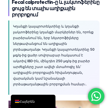
Fecal calprotectin-ը և լակտոֆերինը
简体中文
ցույց են տալիս աղիքային
բորբոքում
Română
Türkçe
Կղանքի կալպրոտեկտինը և կղանքի
Ελληνικά
լակտոֆերինը կղանքի մարկերներ են, որոնք
Português
բարձրանում են, երբ նեյտրոֆիլները
ներթափանցում են աղիքային
Español
լորձաթաղանթ։ Կղանքի կալպրոտեկտինը 50
Italiano
µգ/գ-ից ցածր սովորաբար հակասում է
ակտիվ IBD-ին, մինչդեռ 250 µգ/գ-ից բարձր
עִבְרִית
արժեքները շատ ավելի մտահոգիչ են՝
Français
աղիքային բորբոքային հիվանդության,
العربية
վարակման կամ նշանակալի
լորձաթաղանթային բորբոքման համար։.
Deutsch
English
Հայերեն