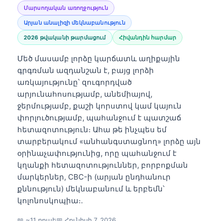
Մարսողական առողջություն
Արյան անալիզի մեկնաբանություն
2026 թվականի թարմացում
Հիվանդին հարմար
Մեծ մասամբ լորձը կարճատև աղիքային
գրգռման ազդանշան է, բայց լորձի
առկայությունը՝ զուգորդված
արյունահոսությամբ, անեմիայով,
ջերմությամբ, քաշի կորստով կամ կայուն
փորլուծությամբ, պահանջում է պատշաճ
հետազոտություն։ Ահա թե ինչպես եմ
տարբերակում «անհանգստացնող» լորձը այն
օրինաչափությունից, որը պահանջում է
կղանքի հետազոտություններ, բորբոքման
մարկերներ, CBC-ի (արյան ընդհանուր
քննություն) մեկնաբանում և երբեմն՝
կոլոնոսկոպիա։.
📖 ~11 րոպե
📅
Հունիսի 7, 2026