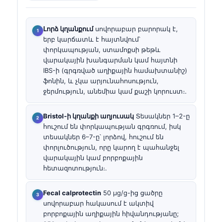
Լորձ կղանքում
սովորաբար բարորակ է,
երբ կարճատև է հայտնվում՝
փորկապության, ստամոքսի թեթև
վարակային խանգարման կամ հայտնի
IBS-ի (գրգռված աղիքային համախտանիշ)
ֆոնին, և չկա արյունահոսություն,
ջերմություն, անեմիա կամ քաշի կորուստ։.
Bristol-ի կղանքի աղյուսակ
Տեսակներ 1–2-ը
հուշում են փորկապության գրգռում, իսկ
տեսակներ 6–7-ը՝ լորձով, հուշում են
փորլուծություն, որը կարող է պահանջել
վարակային կամ բորբոքային
հետազոտություն։.
Fecal calprotectin
50 µg/g-ից ցածրը
սովորաբար հակասում է ակտիվ
բորբոքային աղիքային հիվանդությանը;