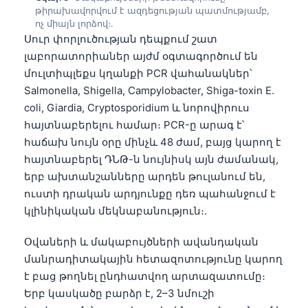
թիրախավորվում է ազդեցության պատմությամբ,
தமிழ்
ոչ միայն լորձով։.
Սուր փորլուծության դեպքում շատ
తెలుగు
լաբորատորիաներ այժմ օգտագործում են
मराठी
մուլտիպլեքս կղանքի PCR վահանակներ՝
اردو
Salmonella, Shigella, Campylobacter, Shiga-toxin E.
coli, Giardia, Cryptosporidium և նորովիրուս
বাংলা
հայտնաբերելու համար։ PCR-ը արագ է՝
Shqip
հաճախ նույն օրը մինչև 48 ժամ, բայց կարող է
Magyar
հայտնաբերել ԴՆԹ-ն նույնիսկ այն ժամանակ,
երբ ախտանշանները արդեն թուլանում են,
Slovenščina
ուստի դրական արդյունքը դեռ պահանջում է
한국어
կլինիկական մեկնաբանություն։.
Polski
Օվաների և մակաբույծների ավանդական
Lietuvių kalba
մանրադիտակային հետազոտությունը կարող
Русский
է բաց թողնել ընդհատվող արտազատումը։
ქართული
Երբ կասկածը բարձր է, 2–3 նմուշի