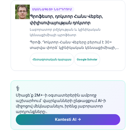
հրապարակել է բիոմարկերների պանելների
ու լաբորատոր վերլուծության վերաբերյալ՝
ՄԱՍՆԱԳԵՏԻ ՆԵՐԴՐՈՒՄ
կլինիկական պրակտիկայում։.
Պրոֆեսոր, դոկտոր Հանս Վեբեր,
փիլիսոփայության դոկտոր
Լաբորատոր բժշկության և կլինիկական
կենսաքիմիայի պրոֆեսոր
Պրոֆ. Դոկտոր Հանս Վեբերը բերում է 30+
տարվա փորձ՝ կլինիկական կենսաքիմիայի,
լաբորատոր բժշկության և բիոմարկերների
հետազոտության ոլորտներում։ Եղել է
Հետազոտական դարպաս
Google Scholar
Գերմանիայի Կլինիկական քիմիայի
ընկերության նախկին նախագահը, և
մասնագիտանում է ախտորոշիչ պանելների
վերլուծության, բիոմարկերների
ստանդարտացման և ԱԻ-ի աջակցությամբ
⚕️
լաբորատոր բժշկության մեջ։.
Միացե՛ք 2M+-ի օգտատերերին ամբողջ
աշխարհում՝ վայրկյանների ընթացքում AI-ի
միջոցով մեկնաբանելու իրենց լաբորատոր
արդյունքները։.
Kantesti AI →