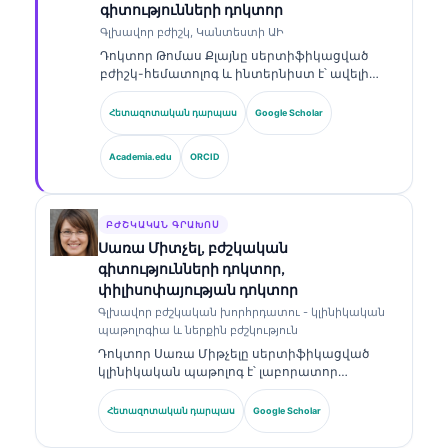
գիտությունների դոկտոր
Գլխավոր բժիշկ, Կանտեստի ԱԻ
Դոկտոր Թոմաս Քլայնը սերտիֆիկացված
բժիշկ-հեմատոլոգ և ինտերնիստ է՝ ավելի
քան 15 տարվա փորձով լաբորատոր
բժշկության և ԱԻ-ի օգնությամբ կլինիկական
Հետազոտական դարպաս
Google Scholar
վերլուծության ոլորտում։ Որպես Kantesti AI-ի
գլխավոր բժշկական տնօրեն՝ նա ապահովում
Academia.edu
ORCID
է սեփականատիրական նեյրոնային ցանցի
բժշկական ճշգրտության կլինիկական
վերահսկողությունը։ Դոկտոր Քլայնը լայնորեն
հրապարակել է բիոմարկերների
ԲԺՇԿԱԿԱՆ ԳՐԱԽՈՍ
մեկնաբանության և լաբորատոր
Սառա Միտչել, բժշկական
ախտորոշման վերաբերյալ՝ լաբորատոր
գիտությունների դոկտոր,
բժշկության թեմաներով։.
փիլիսոփայության դոկտոր
Գլխավոր բժշկական խորհրդատու - կլինիկական
պաթոլոգիա և ներքին բժշկություն
Դոկտոր Սառա Միթչելը սերտիֆիկացված
կլինիկական պաթոլոգ է՝ լաբորատոր
բժշկության և ախտորոշիչ վերլուծության
ոլորտում ավելի քան 18 տարվա փորձով։ Նա
Հետազոտական դարպաս
Google Scholar
ունի մասնագիտացված հավաստագրեր
կլինիկական քիմիայում և լայնորեն