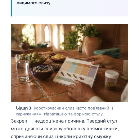
видимого слизу.
Նկար 3:
Короткочасний слиз часто пов’язаний із
харчуванням, гідратацією та формою стулу.
Закреп — недооцінена причина. Твердий стул
може дряпати слизову оболонку прямої кишки,
спричиняючи слиз і інколи крихітну смужку