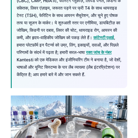
(CBC), CMP, HbA1c, फास्टिंग ग्लूकोज़, लिपिड पैनल, किडनी के
संकेतक, लिवर एंज़ाइम, जरूरत पड़ने पर फ्री T4 के साथ थायराइड
टेस्ट (TSH), फेरिटिन के साथ आयरन सैचुरेशन, और चुने हुए पोषक
तत्व या सूजन के मार्कर। ये शुरुआती स्तर पर एनीमिया, डायबिटीज़ का
जोखिम, किडनी पर दबाव, लिवर की चोट, थायराइड रोग, आयरन की
कमी, और हृदय-वाहिकीय जोखिम को पकड़ लेते हैं।
कांटेस्टी एआई
,
हमारा प्लेटफ़ॉर्म इन पैटर्न्स को उम्र, लिंग, इकाइयों, दवाओं, और पिछले
परिणामों के संदर्भ में पढ़ता है; हमारी सरल-भाषा
रक्त जांच के नंबर
Kantesti को एक मेडिकल और इंजीनियरिंग टीम ने बनाया है, जो देशों,
भाषाओं और यूनिट सिस्टम्स के पार लैब व्याख्या (लैब इंटरप्रिटेशन) पर
केंद्रित है; आप हमारे बारे में और जान सकते हैं.