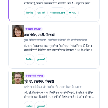
इंटर्निस्ट हैं, जिनके पास लैबोरेटरी मेडिसिन और AI-सहायता प्राप्त
क्लिनिकल विश्लेषण में 15 से अधिक वर्षों का अनुभव है। Kantesti AI
में मुख्य चिकित्सा अधिकारी के रूप में, वे स्वामित्व वाले न्यूरल नेटवर्क की
रिसर्चगेट
गूगल ज्ञानी
Academia.edu
ORCID
चिकित्सा सटीकता पर क्लिनिकल पर्यवेक्षण प्रदान करते हैं। डॉ. क्लाइन
ने बायोमार्कर व्याख्या और लैबोरेटरी मेडिसिन से संबंधित विषयों पर
लैबोरेटरी डायग्नोस्टिक्स के बारे में व्यापक रूप से प्रकाशित किया है।.
चिकित्सा समीक्षक
सारा मिशेल, एमडी, पीएचडी
मुख्य चिकित्सा सलाहकार - क्लिनिकल पैथोलॉजी और आंतरिक चिकित्सा
डॉ. सारा मिशेल एक बोर्ड-प्रमाणित क्लिनिकल पैथोलॉजिस्ट हैं, जिनके
पास लैबोरेटरी मेडिसिन और डायग्नोस्टिक विश्लेषण में 18 से अधिक वर्षों
का अनुभव है। उनके पास क्लिनिकल केमिस्ट्री में विशेष प्रमाणपत्र हैं
और उन्होंने क्लिनिकल प्रैक्टिस में बायोमार्कर पैनल तथा लैबोरेटरी
रिसर्चगेट
गूगल ज्ञानी
विश्लेषण पर व्यापक रूप से प्रकाशन किया है।.
योगदानकर्ता विशेषज्ञ
प्रो. डॉ. हंस वेबर, पीएचडी
प्रयोगशाला चिकित्सा और नैदानिक जैव रसायन विज्ञान के प्रोफेसर
प्रो. डॉ. हैंस वेबर के पास क्लिनिकल बायोकेमिस्ट्री, लैबोरेटरी मेडिसिन
और बायोमार्कर रिसर्च में 30+ वर्षों की विशेषज्ञता है। वे जर्मन सोसाइटी
फॉर क्लिनिकल केमिस्ट्री के पूर्व अध्यक्ष रहे हैं। वे डायग्नोस्टिक पैनल
विश्लेषण, बायोमार्कर मानकीकरण और एआई-सहायता प्राप्त लैबोरेटरी
रिसर्चगेट
गूगल ज्ञानी