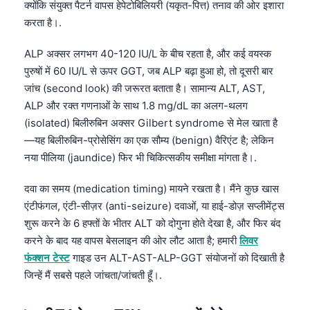
क्योंकि संयुक्त पैटर्न वापस हेपेटोबिलियरी (यकृत-पित्त) तनाव की ओर इशारा
Català
करता है।.
O‘zbekcha
ALP अक्सर लगभग 40-120 IU/L के बीच रहता है, और कई वयस्क
Українська
पुरुषों में 60 IU/L से ऊपर GGT, जब ALP बढ़ा हुआ हो, तो दूसरी बार
አማርኛ
जांच (second look) की जरूरत बताता है। सामान्य ALT, AST,
Kiswahili
ALP और रक्त गणनाओं के साथ 1.8 mg/dL का अलग-थलग
(isolated) बिलीरुबिन अक्सर Gilbert syndrome से मेल खाता है
ភាសាខ្មែរ
—यह बिलीरुबिन-प्रोसेसिंग का एक सौम्य (benign) वैरिएंट है; लेकिन
ဗမာစာ
नया पीलिया (jaundice) फिर भी चिकित्सकीय समीक्षा मांगता है।.
ไทย
दवा का समय (medication timing) मायने रखता है। मैंने कुछ खास
Tagalog
एंटीफंगल, एंटी-सीज़र (anti-seizure) दवाओं, या हाई-डोज़ सप्लीमेंट्स
Tiếng Việt
शुरू करने के 6 हफ्तों के भीतर ALT को दोगुना होते देखा है, और फिर बंद
Bahasa Melayu
करने के बाद यह वापस बेसलाइन की ओर लौट आता है; हमारी
लिवर
फंक्शन टेस्ट
गाइड उन ALT-AST-ALP-GGT संयोजनों को दिखाती है
മലയാളം
जिन्हें मैं सबसे पहले जांचता/जांचती हूँ।.
ಕನ್ನಡ
ગુજરાતી