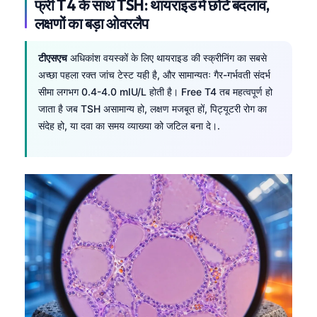
फ्री T4 के साथ TSH: थायराइड में छोटे बदलाव,
लक्षणों का बड़ा ओवरलैप
தமிழ்
తెలుగు
टीएसएच
अधिकांश वयस्कों के लिए थायराइड की स्क्रीनिंग का सबसे
मराठी
अच्छा पहला रक्त जांच टेस्ट यही है, और सामान्यतः गैर-गर्भवती संदर्भ
اردو
सीमा लगभग 0.4-4.0 mIU/L होती है। Free T4 तब महत्वपूर्ण हो
जाता है जब TSH असामान्य हो, लक्षण मजबूत हों, पिट्यूटरी रोग का
বাংলা
संदेह हो, या दवा का समय व्याख्या को जटिल बना दे।.
Shqip
Magyar
Slovenščina
한국어
Polski
Lietuvių kalba
Русский
ქართული