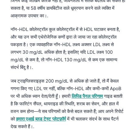
जिनमें कोई जोखिम कारक नहीं है, जीवनशैली में सतर्क बदलाव का संकेत हो
सकता है, या 58 वर्षीय डायबिटीज वाले धूम्रपान करने वाले व्यक्ति में
आक्रामक उपचार का।.
नॉन-HDL कोलेस्ट्रॉल कुल कोलेस्ट्रॉल में से HDL घटाकर बनता है,
और यह उन सभी एथेरोजेनिक कणों द्वारा ले जाया जा रहा कोलेस्ट्रॉल
पकड़ता है। एक व्यावहारिक नॉन-HDL लक्ष्य अक्सर LDL लक्ष्य से
लगभग 30 mg/dL अधिक होता है; इसलिए यदि LDL लक्ष्य 100
mg/dL से कम है, तो नॉन-HDL 130 mg/dL से कम एक सामान्य
संदर्भ बिंदु है।.
जब ट्राइग्लिसराइड्स 200 mg/dL से अधिक हो जाते हैं, तो मैं केवल
गणना किए गए LDL पर नहीं, बल्कि नॉन-HDL और कभी-कभी ApoB
पर भी अधिक ध्यान देता/देती हूँ। हमारी
लिपिड पैनल परिणाम
गाइड बताती
है कि फास्टिंग सैंपल, थायराइड की स्थिति, शराब का सेवन, और हाल में
वजन कम होना—ये सब परिणामों को कैसे बदल सकते हैं; आप अपने रिपोर्ट
को
हमारा एआई ब्लड टेस्ट प्लेटफ़ॉर्म
में भी चलाकर संदर्भ के साथ पैटर्न
देख सकते हैं।.