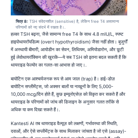
Čeština
日本語
चित्र 8:
TSH संवेदनशील (sensitive) है, लेकिन free T4 असामान्य
Eesti
परिणामों को नए संदर्भ में रखता है।.
Azərbaycan dili
हल्का TSH बढ़ना, जैसे सामान्य free T4 के साथ 4.8 mIU/L, स्पष्ट
हाइपोथायरॉयडिज़्म (overt hypothyroidism) जैसा नहीं होता। बुजुर्गों
Bosanski
में अस्थायी बीमारी, आयोडीन का सेवन, लिथियम, अमियोडारोन, और छूटी
Svenska
हुई लेवोथायरॉक्सिन की खुराकें—ये सब TSH को इतना बदल सकती हैं कि
Српски језик
थायराइड फेल्योर का गलत-सा आभास हो जाए।.
Íslenska
बायोटिन एक आश्चर्यजनक रूप से आम जाल (trap) है। हाई-डोज़
Հայերեն
बायोटिन सप्लीमेंट्स, जो अक्सर बालों या नाखूनों के लिए 5,000-
10,000 mcg/दिन होते हैं, कुछ इम्यूनोएसेज़ को विकृत कर सकते हैं और
Bahasa Indonesia
थायराइड के परिणामों को जांच की डिजाइन के अनुसार गलत तरीके से
Nederlands
अधिक या कम दिखा सकते हैं।.
Dansk
Kantesti AI तब थायराइड वैल्यूज़ को लक्षणों, गर्भावस्था की स्थिति,
Български
दवाओं, और ऐसे सप्लीमेंट्स के साथ मिलाकर जांचता है जो एसे (assay)-
فارسی