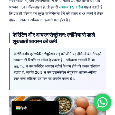
संवेदनशील हों, जब उपयोगकर्ता PDF या फोटो अपलोड करते हैं। यदि
简体中文
आपका TSH बॉर्डरलाइन है, तो हमारी
सामान्य TSH रेंज
गाइड बताती है
कि एक ही परिणाम पर तुरंत प्रतिक्रिया देने की बजाय 6-8 हफ्तों में टेस्ट
Română
दोहराना अक्सर अधिक समझदारी भरा होता है।.
Türkçe
Ελληνικά
फेरिटिन और आयरन सैचुरेशन: एनीमिया से पहले
Português
शुरुआती आयरन की कमी
Español
फेरिटिन और ट्रांसफेरिन सैचुरेशन
कई मरीजों में यह हीमोग्लोबिन से पहले
Italiano
आयरन की स्थिति का संकेत दे सकता है। अधिकांश वयस्कों में 30
עִבְרִית
ng/mL से कम फेरिटिन आयरन स्टोर्स के कम होने की प्रबल संभावना
बताता है, जबकि 20% से कम ट्रांसफेरिन सैचुरेशन आयरन-सीमित
Français
लाल रक्त कोशिका उत्पादन का समर्थन करता है।.
العربية
Deutsch
English
हिन्दी