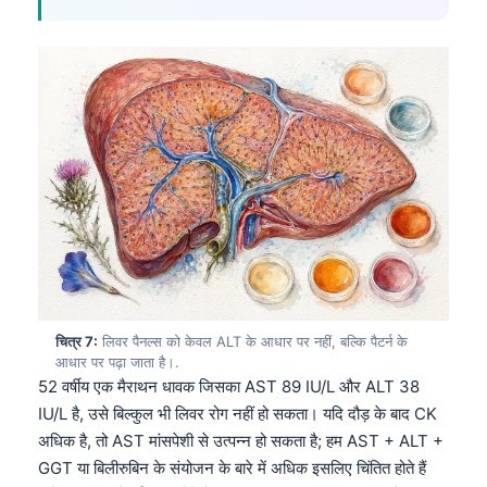
Gàidhlig
Euskara
Македонски јазик
Latviešu valoda
Galego
অসমীয়া
සිංහල
سنڌي
پښتو
चित्र 7:
लिवर पैनल्स को केवल ALT के आधार पर नहीं, बल्कि पैटर्न के
Slovenčina
आधार पर पढ़ा जाता है।.
52 वर्षीय एक मैराथन धावक जिसका AST 89 IU/L और ALT 38
Hrvatski
IU/L है, उसे बिल्कुल भी लिवर रोग नहीं हो सकता। यदि दौड़ के बाद CK
Suomi
अधिक है, तो AST मांसपेशी से उत्पन्न हो सकता है; हम AST + ALT +
GGT या बिलीरुबिन के संयोजन के बारे में अधिक इसलिए चिंतित होते हैं
Қазақ тілі