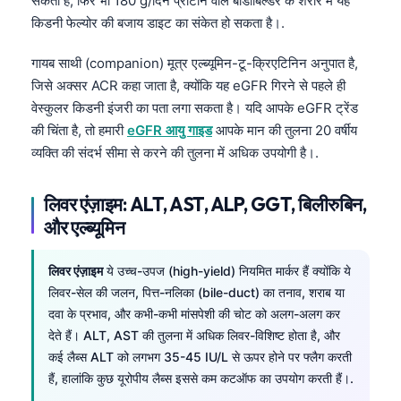
सकता है; फिर भी 180 g/दिन प्रोटीन वाले बॉडीबिल्डर के शरीर में यह
Frysk
किडनी फेल्योर की बजाय डाइट का संकेत हो सकता है।.
Esperanto
गायब साथी (companion) मूत्र एल्ब्यूमिन-टू-क्रिएटिनिन अनुपात है,
Беларуская мова
जिसे अक्सर ACR कहा जाता है, क्योंकि यह eGFR गिरने से पहले ही
Татар теле
वेस्कुलर किडनी इंजरी का पता लगा सकता है। यदि आपके eGFR ट्रेंड
की चिंता है, तो हमारी
eGFR आयु गाइड
आपके मान की तुलना 20 वर्षीय
Кыргызча
व्यक्ति की संदर्भ सीमा से करने की तुलना में अधिक उपयोगी है।.
ئۇيغۇرچە
Cebuano
लिवर एंज़ाइम: ALT, AST, ALP, GGT, बिलीरुबिन,
और एल्ब्यूमिन
Basa Jawa
ພາສາລາວ
लिवर एंज़ाइम
ये उच्च-उपज (high-yield) नियमित मार्कर हैं क्योंकि ये
Монгол
लिवर-सेल की जलन, पित्त-नलिका (bile-duct) का तनाव, शराब या
Afrikaans
दवा के प्रभाव, और कभी-कभी मांसपेशी की चोट को अलग-अलग कर
देते हैं। ALT, AST की तुलना में अधिक लिवर-विशिष्ट होता है, और
العربية المغربية
कई लैब्स ALT को लगभग 35-45 IU/L से ऊपर होने पर फ्लैग करती
Occitan
हैं, हालांकि कुछ यूरोपीय लैब्स इससे कम कटऑफ का उपयोग करती हैं।.