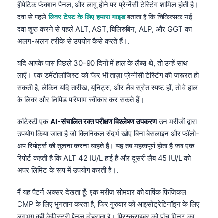
हीपेटिक फंक्शन पैनल, और लागू होने पर प्रेग्नेंसी टेस्टिंग शामिल होती है।
Català
दवा से पहले
लिवर टेस्ट के लिए हमारा गाइड
बताता है कि चिकित्सक नई
O‘zbekcha
दवा शुरू करने से पहले ALT, AST, बिलिरुबिन, ALP, और GGT का
Українська
अलग-अलग तरीके से उपयोग कैसे करते हैं।.
አማርኛ
यदि आपके पास पिछले 30-90 दिनों में हाल के लैब्स थे, तो उन्हें साथ
Kiswahili
लाएँ। एक डर्मेटोलॉजिस्ट को फिर भी ताज़ा प्रेग्नेंसी टेस्टिंग की जरूरत हो
सकती है, लेकिन यदि तारीख, यूनिट्स, और लैब स्रोत स्पष्ट हों, तो वे हाल
ភាសាខ្មែរ
के लिवर और लिपिड परिणाम स्वीकार कर सकते हैं।.
ဗမာစာ
ไทย
कांटेस्टी एक
AI-संचालित रक्त परीक्षण विश्लेषण उपकरण
उन मरीजों द्वारा
उपयोग किया जाता है जो क्लिनिकल संदर्भ खोए बिना बेसलाइन और फॉलो-
Tagalog
अप रिपोर्ट्स की तुलना करना चाहते हैं। यह तब महत्वपूर्ण होता है जब एक
Tiếng Việt
रिपोर्ट कहती है कि ALT 42 IU/L हाई है और दूसरी लैब 45 IU/L को
Bahasa Melayu
अपर लिमिट के रूप में उपयोग करती है।.
മലയാളം
मैं यह पैटर्न अक्सर देखता हूँ: एक मरीज सोमवार को वार्षिक फिजिकल
ಕನ್ನಡ
CMP के लिए भुगतान करता है, फिर गुरुवार को आइसोट्रेटिनॉइन के लिए
लगभग वही केमिस्ट्री पैनल दोहराता है। प्रिस्क्राइबर को पाँच मिनट का
ગુજરાતી