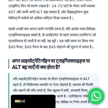
(टाइमिंग) फिर भी मायने रखता है। 24-72 घंटों के भीतर भारी व्यायाम
简体中文
AST और कभी-कभी ALT बढ़ा सकता है, और डिहाइड्रेशन कुछ
Română
केमिस्ट्री मार्कर्स को अधिक सांद्रित दिखा सकता है।.
Türkçe
सबसे अच्छी कम लागत वाली रणनीति सरल है: यदि आपके त्वचा विशेषज्ञ
Ελληνικά
ट्राइग्लिसराइड्स चाहते हैं, तो अपॉइंटमेंट से पहले उपवास (फास्टिंग) को
Português
प्राथमिकता दी जाती है या नहीं, यह पूछें। एक सही समय पर किया गया
Español
$45 पैनल, $45 पैनल के बाद $45 दोहराने की तुलना में सस्ता है।.
Italiano
अगर आइसोट्रेटिनॉइन पर ट्राइग्लिसराइड्स या
עִבְרִית
ALT बढ़ जाएँ तो क्या होता है?
Français
العربية
यदि आइसोट्रेटिनॉइन उपचार के दौरान ट्राइग्लिसराइड्स या ALT
बढ़ते हैं, तो चिकित्सक आमतौर पर टेस्ट दोहराते हैं, उपवास की स्थिति
Deutsch
और लक्षणों की जाँच करते हैं, फिर खुराक में कमी, अस्थायी विराम,
English
आहार में बदलाव, या रेफरल पर विचार करते हैं। प्रतिक्रिया गंभीरता,
हिन्दी
ट्रेंड, और रोगी के आधारभूत (बेसलाइन) जोखिम पर निर्भर करती है।.