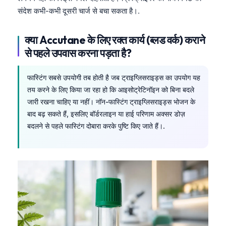
संदेश कभी-कभी दूसरी चार्ज से बचा सकता है।.
தமிழ்
తెలుగు
क्या Accutane के लिए रक्त कार्य (ब्लड वर्क) कराने
मराठी
से पहले उपवास करना पड़ता है?
اردو
फास्टिंग सबसे उपयोगी तब होती है जब ट्राइग्लिसराइड्स का उपयोग यह
বাংলা
तय करने के लिए किया जा रहा हो कि आइसोट्रेटिनॉइन को बिना बदले
Shqip
जारी रखना चाहिए या नहीं। नॉन-फास्टिंग ट्राइग्लिसराइड्स भोजन के
बाद बढ़ सकते हैं, इसलिए बॉर्डरलाइन या हाई परिणाम अक्सर डोज़
Magyar
बदलने से पहले फास्टिंग दोबारा करके पुष्टि किए जाते हैं।.
Slovenščina
한국어
Polski
Lietuvių kalba
Русский
ქართული