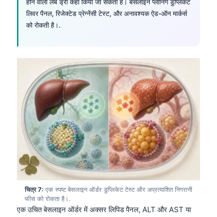
Gàidhlig
होने वाला लैब ड्रॉ कहाँ किया जा सकता है। बेसलाइन प्लानिंग डुप्लिकेट
लिवर पैनल, रिजेक्टेड प्रेग्नेंसी टेस्ट, और अनावश्यक ऐड-ऑन मार्कर्स
Euskara
को रोकती है।.
Македонски јазик
Latviešu valoda
Galego
অসমীয়া
සිංහල
سنڌي
پښتو
Slovenčina
Hrvatski
चित्र 7:
एक स्पष्ट बेसलाइन ऑर्डर डुप्लिकेट टेस्ट और अप्रत्याशित निगरानी
Suomi
फीस को रोकता है।.
Қазақ тілі
एक उचित बेसलाइन ऑर्डर में अक्सर लिपिड पैनल, ALT और AST या