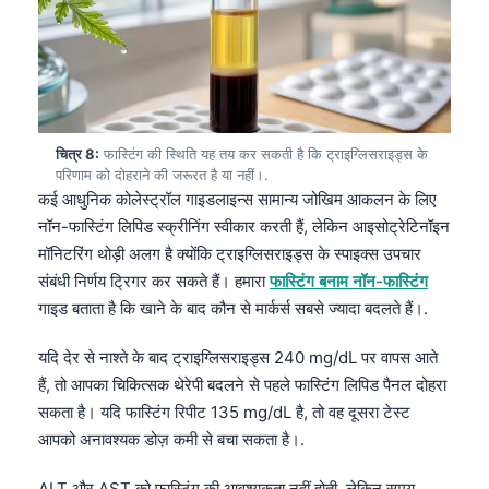
Čeština
日本語
Eesti
Azərbaycan dili
चित्र 8:
फास्टिंग की स्थिति यह तय कर सकती है कि ट्राइग्लिसराइड्स के
Bosanski
परिणाम को दोहराने की जरूरत है या नहीं।.
Svenska
कई आधुनिक कोलेस्ट्रॉल गाइडलाइन्स सामान्य जोखिम आकलन के लिए
नॉन-फास्टिंग लिपिड स्क्रीनिंग स्वीकार करती हैं, लेकिन आइसोट्रेटिनॉइन
Српски језик
मॉनिटरिंग थोड़ी अलग है क्योंकि ट्राइग्लिसराइड्स के स्पाइक्स उपचार
Íslenska
संबंधी निर्णय ट्रिगर कर सकते हैं। हमारा
फास्टिंग बनाम नॉन-फास्टिंग
Հայերեն
गाइड बताता है कि खाने के बाद कौन से मार्कर्स सबसे ज्यादा बदलते हैं।.
Bahasa Indonesia
यदि देर से नाश्ते के बाद ट्राइग्लिसराइड्स 240 mg/dL पर वापस आते
Nederlands
हैं, तो आपका चिकित्सक थेरेपी बदलने से पहले फास्टिंग लिपिड पैनल दोहरा
Dansk
सकता है। यदि फास्टिंग रिपीट 135 mg/dL है, तो वह दूसरा टेस्ट
आपको अनावश्यक डोज़ कमी से बचा सकता है।.
Български
فارسی
ALT और AST को फास्टिंग की आवश्यकता नहीं होती, लेकिन समय