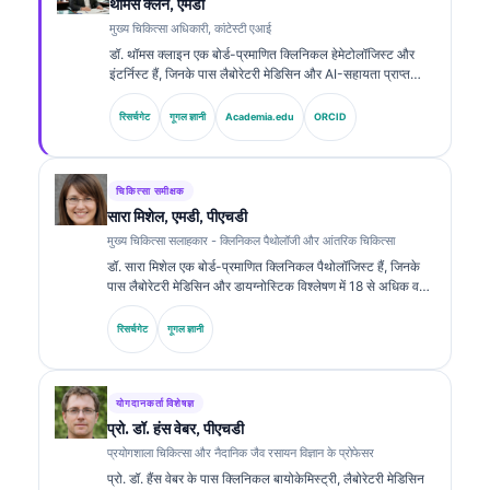
थॉमस क्लेन, एमडी
मुख्य चिकित्सा अधिकारी, कांटेस्टी एआई
डॉ. थॉमस क्लाइन एक बोर्ड-प्रमाणित क्लिनिकल हेमेटोलॉजिस्ट और
इंटर्निस्ट हैं, जिनके पास लैबोरेटरी मेडिसिन और AI-सहायता प्राप्त
क्लिनिकल विश्लेषण में 15 से अधिक वर्षों का अनुभव है। Kantesti AI
में मुख्य चिकित्सा अधिकारी के रूप में, वे स्वामित्व वाले न्यूरल नेटवर्क की
रिसर्चगेट
गूगल ज्ञानी
Academia.edu
ORCID
चिकित्सा सटीकता पर क्लिनिकल पर्यवेक्षण प्रदान करते हैं। डॉ. क्लाइन
ने बायोमार्कर व्याख्या और लैबोरेटरी मेडिसिन से संबंधित विषयों पर
लैबोरेटरी डायग्नोस्टिक्स के बारे में व्यापक रूप से प्रकाशित किया है।.
चिकित्सा समीक्षक
सारा मिशेल, एमडी, पीएचडी
मुख्य चिकित्सा सलाहकार - क्लिनिकल पैथोलॉजी और आंतरिक चिकित्सा
डॉ. सारा मिशेल एक बोर्ड-प्रमाणित क्लिनिकल पैथोलॉजिस्ट हैं, जिनके
पास लैबोरेटरी मेडिसिन और डायग्नोस्टिक विश्लेषण में 18 से अधिक वर्षों
का अनुभव है। उनके पास क्लिनिकल केमिस्ट्री में विशेष प्रमाणपत्र हैं
और उन्होंने क्लिनिकल प्रैक्टिस में बायोमार्कर पैनल तथा लैबोरेटरी
रिसर्चगेट
गूगल ज्ञानी
विश्लेषण पर व्यापक रूप से प्रकाशन किया है।.
योगदानकर्ता विशेषज्ञ
प्रो. डॉ. हंस वेबर, पीएचडी
प्रयोगशाला चिकित्सा और नैदानिक जैव रसायन विज्ञान के प्रोफेसर
प्रो. डॉ. हैंस वेबर के पास क्लिनिकल बायोकेमिस्ट्री, लैबोरेटरी मेडिसिन