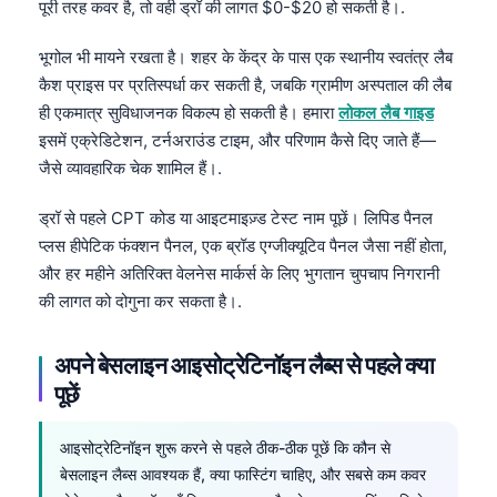
पूरी तरह कवर है, तो वही ड्रॉ की लागत $0-$20 हो सकती है।.
Frysk
भूगोल भी मायने रखता है। शहर के केंद्र के पास एक स्थानीय स्वतंत्र लैब
Esperanto
कैश प्राइस पर प्रतिस्पर्धा कर सकती है, जबकि ग्रामीण अस्पताल की लैब
Беларуская мова
ही एकमात्र सुविधाजनक विकल्प हो सकती है। हमारा
लोकल लैब गाइड
Татар теле
इसमें एक्रेडिटेशन, टर्नअराउंड टाइम, और परिणाम कैसे दिए जाते हैं—
जैसे व्यावहारिक चेक शामिल हैं।.
Кыргызча
ئۇيغۇرچە
ड्रॉ से पहले CPT कोड या आइटमाइज़्ड टेस्ट नाम पूछें। लिपिड पैनल
Cebuano
प्लस हीपेटिक फंक्शन पैनल, एक ब्रॉड एग्जीक्यूटिव पैनल जैसा नहीं होता,
और हर महीने अतिरिक्त वेलनेस मार्कर्स के लिए भुगतान चुपचाप निगरानी
Basa Jawa
की लागत को दोगुना कर सकता है।.
ພາສາລາວ
Монгол
अपने बेसलाइन आइसोट्रेटिनॉइन लैब्स से पहले क्या
Afrikaans
पूछें
العربية المغربية
आइसोट्रेटिनॉइन शुरू करने से पहले ठीक-ठीक पूछें कि कौन से
Occitan
बेसलाइन लैब्स आवश्यक हैं, क्या फास्टिंग चाहिए, और सबसे कम कवर