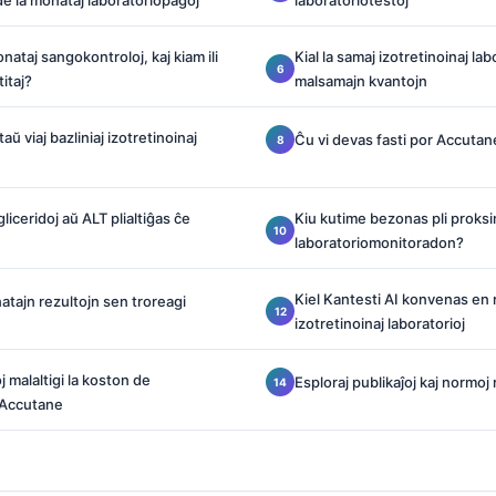
e la monataj laboratoriopagoj
laboratoriotestoj
ataj sangokontroloj, kaj kiam ili
Kial la samaj izotretinoinaj la
itaj?
malsamajn kvantojn
ŭ viaj bazliniaj izotretinoinaj
Ĉu vi devas fasti por Accuta
gliceridoj aŭ ALT plialtiĝas ĉe
Kiu kutime bezonas pli proksi
laboratoriomonitoradon?
Kiel Kantesti AI konvenas en 
atajn rezultojn sen troreagi
izotretinoinaj laboratorioj
j malaltigi la koston de
Esploraj publikaĵoj kaj normoj r
 Accutane