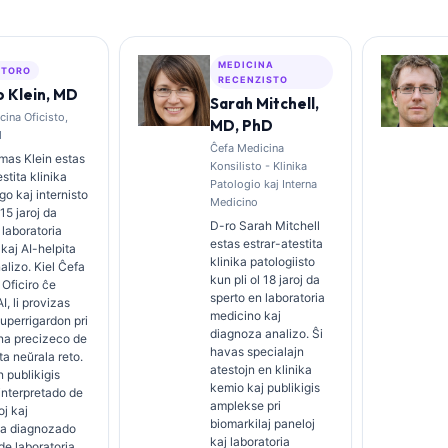
MEDICINA
ŬTORO
RECENZISTO
 Klein, MD
Sarah Mitchell,
ina Oficisto,
MD, PhD
I
Ĉefa Medicina
mas Klein estas
Konsilisto - Klinika
stita klinika
Patologio kaj Interna
o kaj internisto
Medicino
 15 jaroj da
D-ro Sarah Mitchell
 laboratoria
estas estrar-atestita
kaj AI-helpita
klinika patologiisto
nalizo. Kiel Ĉefa
kun pli ol 18 jaroj da
Oficiro ĉe
sperto en laboratoria
I, li provizas
medicino kaj
superrigardon pri
diagnoza analizo. Ŝi
na precizeco de
havas specialajn
ta neŭrala reto.
atestojn en klinika
n publikigis
kemio kaj publikigis
 interpretado de
amplekse pri
oj kaj
biomarkilaj paneloj
ia diagnozado
kaj laboratoria
 de laboratoria