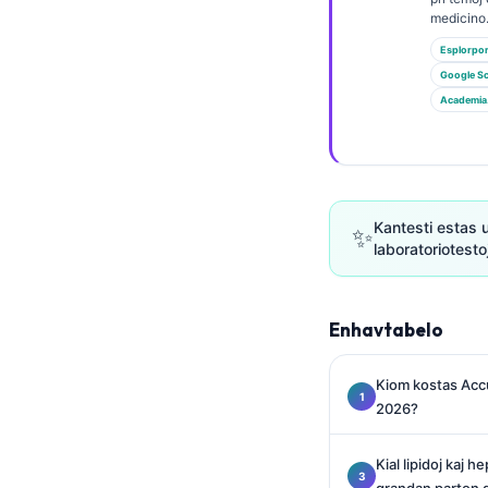
Euskara
medicino
Македонски јазик
Esplorpo
Latviešu valoda
Google Sc
Academia
Galego
অসমীয়া
සිංහල
سنڌي
Kantesti estas 
✨
laboratoriotesto
پښتو
Slovenčina
Enhavtabelo
Hrvatski
Kiom kostas Accu
Suomi
2026?
Қазақ тілі
Kial lipidoj kaj h
Català