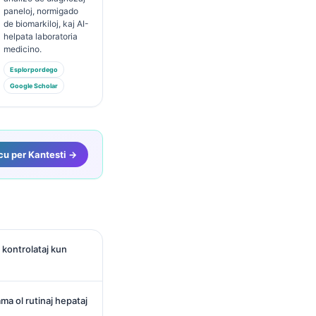
paneloj, normigado
de biomarkiloj, kaj AI-
helpata laboratoria
medicino.
Esplorpordego
Google Scholar
u per Kantesti →
e kontrolataj kun
a ol rutinaj hepataj