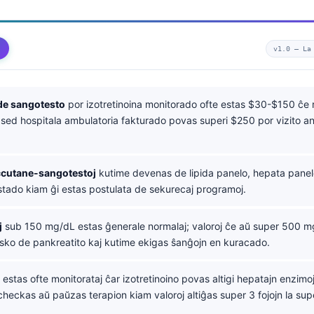
v1.0 —
La
de sangotesto
por izotretinoina monitorado ofte estas $30-$150 ĉe 
, sed hospitala ambulatoria fakturado povas superi $250 por vizito an
ccutane-sangotestoj
kutime devenas de lipida panelo, hepata panel
tado kiam ĝi estas postulata de sekurecaj programoj.
j
sub 150 mg/dL estas ĝenerale normalaj; valoroj ĉe aŭ super 500 m
isko de pankreatito kaj kutime ekigas ŝanĝojn en kuracado.
estas ofte monitorataj ĉar izotretinoino povas altigi hepatajn enzimoj
recheckas aŭ paŭzas terapion kiam valoroj altiĝas super 3 fojojn la sup