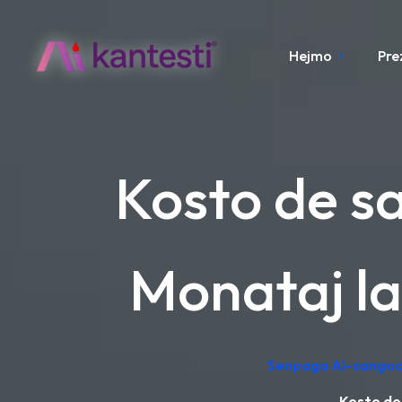
Hejmo
Pre
Kosto de s
Monataj lab
Senpaga AI-sangoan
Kosto de 