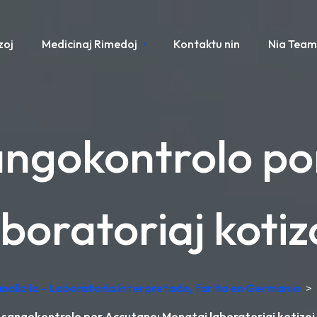
zoj
Medicinaj Rimedoj
Kontaktu nin
Nia Tea
angokontrolo po
oratoriaj kotizo
alizilo - Laboratoria interpretado, farita en Germanio
>
sangokontrolo por Accutane: Monataj laboratoriaj kotizoj 