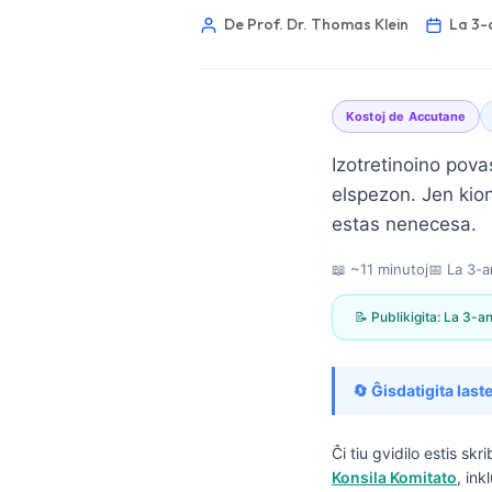
De Prof. Dr. Thomas Klein
La 3-
Kostoj de Accutane
Izotretinoino pova
elspezon. Jen kion
estas nenecesa.
📖 ~11 minutoj
📅
La 3-a
📝 Publikigita:
La 3-an
🔄 Ĝisdatigita laste
Norsk bokmål
Ĉi tiu gvidilo estis sk
Konsila Komitato
, in
Ślōnskŏ gŏdka