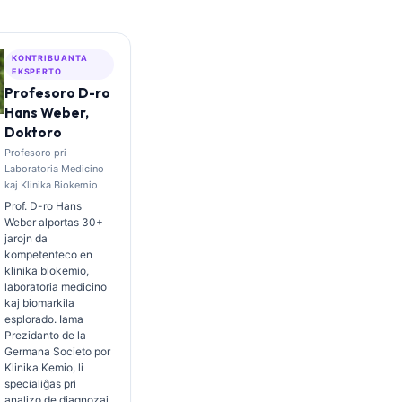
KONTRIBUANTA
EKSPERTO
Profesoro D-ro
Hans Weber,
Doktoro
Profesoro pri
Laboratoria Medicino
kaj Klinika Biokemio
Prof. D-ro Hans
Weber alportas 30+
jarojn da
kompetenteco en
klinika biokemio,
laboratoria medicino
kaj biomarkila
esplorado. Iama
Prezidanto de la
Germana Societo por
Klinika Kemio, li
specialiĝas pri
analizo de diagnozaj