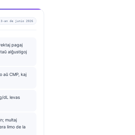
 3-an de junio 2026
rektaj pagaj
taŭ alĝustigoj
o aŭ CMP, kaj
g/dL levas
n; multaj
era limo de la