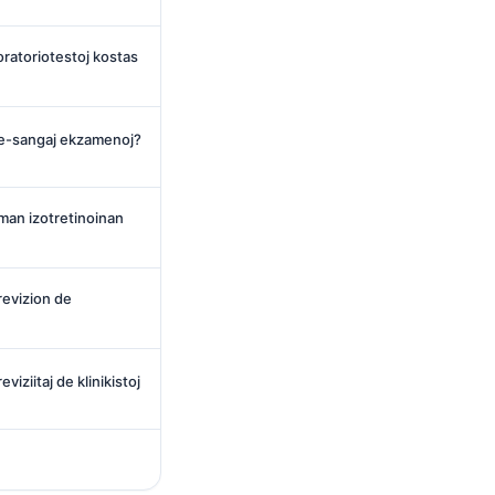
boratoriotestoj kostas
ne-sangaj ekzamenoj?
man izotretinoinan
revizion de
eviziitaj de klinikistoj