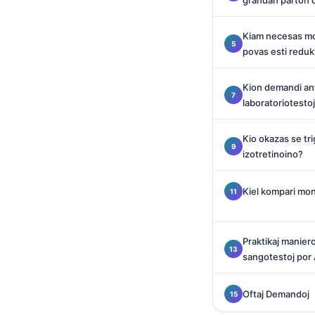
grandan parton d
O‘zbekcha
Українська
Kiam necesas mon
povas esti redukt
አማርኛ
Kiswahili
Kion demandi anta
laboratoriotestoj
ភាសាខ្មែរ
ဗမာစာ
Kio okazas se tri
ไทย
izotretinoino?
Tagalog
Kiel kompari mon
Tiếng Việt
Bahasa Melayu
Praktikaj maniero
മലയാളം
sangotestoj por
ಕನ್ನಡ
ગુજરાતી
Oftaj Demandoj
தமிழ்