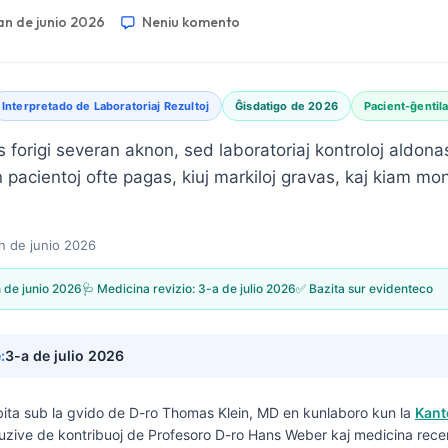
an de junio 2026
Neniu komento
Interpretado de Laboratoriaj Rezultoj
Ĝisdatigo de 2026
Pacient-ĝentil
s forigi severan aknon, sed laboratoriaj kontroloj aldon
 pacientoj ofte pagas, kiuj markiloj gravas, kaj kiam mo
n de junio 2026
 de junio 2026
🩺 Medicina revizio:
3-a de julio 2026
✅ Bazita sur evidenteco
:
3-a de julio 2026
ribita sub la gvido de
D-ro Thomas Klein, MD
en kunlaboro kun la
Kant
kluzive de kontribuoj de Profesoro D-ro Hans Weber kaj medicina rec