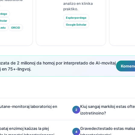
analizo en klinika
.
praktiko.
rdego
Esplorpordego
holar
Google Scholar
.edu
ORCID
uzata de 2 milionoj da homoj por interpretado de AI-movitaj
Komenc
j en 75+-lingvoj.
tane-monitoraj laboratorioj en
Kiuj sangaj markiloj estas oft
izotretinoino?
epataj enzimoj kaŭzas la plej
Gravedectestado estas malsam