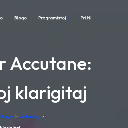
mo
Blogo
Programistoj
Pri Ni
r Accutane:
j klarigitaj
Blogo
>
Artikoloj
>
klarigitaj