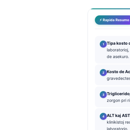
తెలుగు
मराठी
⚡ Rapida Resumo
اردو
বাংলা
Tipa kosto 
Shqip
laboratorioj
Magyar
de asekuro.
Slovenščina
Kosto de A
한국어
gravedectes
Polski
Triglicerido
Lietuvių kalba
zorgon pri r
Русский
ქართული
ALT kaj AST
klinikistoj 
Čeština
laboratorio.