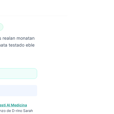
a
as realan monatan
nata testado eble
esti AI Medicina
enzo de D-rino Sarah