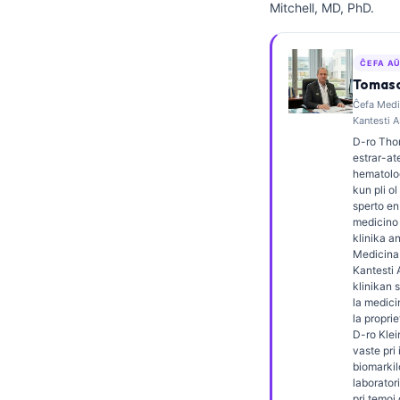
Mitchell, MD, PhD.
Frysk
Беларуская мова
ĈEFA A
Татар теле
Tomaso
Ĉefa Medic
Кыргызча
Kantesti A
ئۇيغۇرچە
D-ro Tho
estrar-ate
Cebuano
hematolog
kun pli ol
Basa Jawa
sperto en
medicino 
ພາສາລາວ
klinika a
Монгол
Medicina 
Kantesti A
Afrikaans
klinikan 
la medici
العربية المغربية
la proprie
D-ro Klei
Occitan
vaste pri
biomarkil
Gàidhlig
laborator
pri temoj