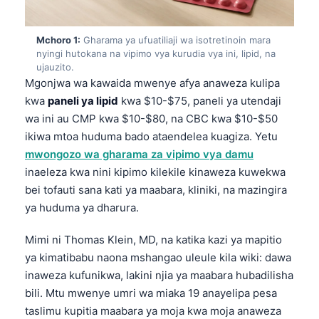
Mchoro 1:
Gharama ya ufuatiliaji wa isotretinoin mara
nyingi hutokana na vipimo vya kurudia vya ini, lipid, na
ujauzito.
Mgonjwa wa kawaida mwenye afya anaweza kulipa
kwa
paneli ya lipid
kwa $10-$75, paneli ya utendaji
wa ini au CMP kwa $10-$80, na CBC kwa $10-$50
ikiwa mtoa huduma bado ataendelea kuagiza. Yetu
mwongozo wa gharama za vipimo vya damu
inaeleza kwa nini kipimo kilekile kinaweza kuwekwa
bei tofauti sana kati ya maabara, kliniki, na mazingira
ya huduma ya dharura.
Mimi ni Thomas Klein, MD, na katika kazi ya mapitio
ya kimatibabu naona mshangao uleule kila wiki: dawa
inaweza kufunikwa, lakini njia ya maabara hubadilisha
bili. Mtu mwenye umri wa miaka 19 anayelipa pesa
taslimu kupitia maabara ya moja kwa moja anaweza