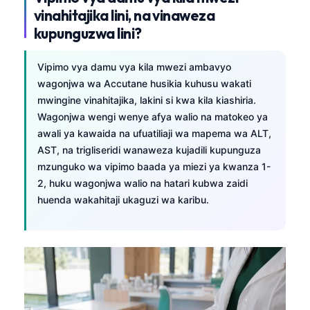
vinahitajika lini, na vinaweza
Frysk
kupunguzwa lini?
Esperanto
Беларуская мова
Vipimo vya damu vya kila mwezi ambavyo
Татар теле
wagonjwa wa Accutane husikia kuhusu wakati
mwingine vinahitajika, lakini si kwa kila kiashiria.
Кыргызча
Wagonjwa wengi wenye afya walio na matokeo ya
ئۇيغۇرچە
awali ya kawaida na ufuatiliaji wa mapema wa ALT,
AST, na trigliseridi wanaweza kujadili kupunguza
Cebuano
mzunguko wa vipimo baada ya miezi ya kwanza 1-
Basa Jawa
2, huku wagonjwa walio na hatari kubwa zaidi
ພາສາລາວ
huenda wakahitaji ukaguzi wa karibu.
Монгол
Afrikaans
العربية المغربية
Occitan