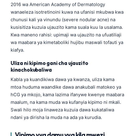
2016 wa American Academy of Dermatology
wanaeleza isotretinoini kuwa na ufanisi mkubwa kwa
chunusi kali ya vinundu (severe nodular acne) na
kusisitiza kuzuia ujauzito kama suala kuu la usalama.
Kwa maneno rahisi: upimaji wa ujauzito na ufuatiliaji
wa maabara ya kimetaboliki hujibu maswali tofauti ya
kiafya.
Uliza ni kipimo gani cha ujauzito
kinachokubaliwa
Kabla ya kuandikiwa dawa ya kwanza, uliza kama
mtoa huduma waandike dawa anakubali matokeo ya
hCG ya mkojo, kama lazima ifanywe kwenye maabara
maalum, na kama muda wa kufanyia kipimo ni mkali.
Swali hilo moja linaweza kuzuia dawa kukataliwa
ndani ya dirisha la muda na ada ya kurudia.
Norsk bokmål
Ślōnskŏ gŏdka
Vipimo vya damu vya kila mwezi