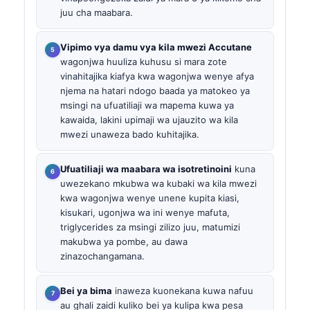
juu cha maabara.
Vipimo vya damu vya kila mwezi Accutane
wagonjwa huuliza kuhusu si mara zote
vinahitajika kiafya kwa wagonjwa wenye afya
njema na hatari ndogo baada ya matokeo ya
msingi na ufuatiliaji wa mapema kuwa ya
kawaida, lakini upimaji wa ujauzito wa kila
mwezi unaweza bado kuhitajika.
Ufuatiliaji wa maabara wa isotretinoini
kuna
uwezekano mkubwa wa kubaki wa kila mwezi
kwa wagonjwa wenye unene kupita kiasi,
kisukari, ugonjwa wa ini wenye mafuta,
triglycerides za msingi zilizo juu, matumizi
makubwa ya pombe, au dawa
zinazochangamana.
Bei ya bima
inaweza kuonekana kuwa nafuu
au ghali zaidi kuliko bei ya kulipa kwa pesa