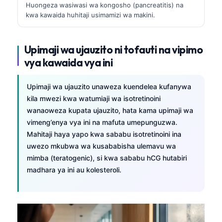
Huongeza wasiwasi wa kongosho (pancreatitis) na
kwa kawaida huhitaji usimamizi wa makini.
Upimaji wa ujauzito ni tofauti na vipimo
vya kawaida vya ini
Upimaji wa ujauzito unaweza kuendelea kufanywa
kila mwezi kwa watumiaji wa isotretinoini
wanaoweza kupata ujauzito, hata kama upimaji wa
vimeng’enya vya ini na mafuta umepunguzwa.
Mahitaji haya yapo kwa sababu isotretinoini ina
uwezo mkubwa wa kusababisha ulemavu wa
mimba (teratogenic), si kwa sababu hCG hutabiri
madhara ya ini au kolesteroli.