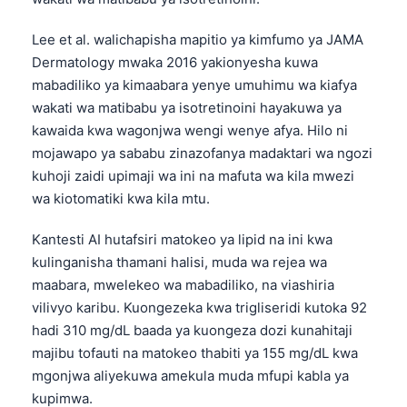
Lee et al. walichapisha mapitio ya kimfumo ya JAMA
Dermatology mwaka 2016 yakionyesha kuwa
mabadiliko ya kimaabara yenye umuhimu wa kiafya
wakati wa matibabu ya isotretinoini hayakuwa ya
kawaida kwa wagonjwa wengi wenye afya. Hilo ni
mojawapo ya sababu zinazofanya madaktari wa ngozi
kuhoji zaidi upimaji wa ini na mafuta wa kila mwezi
wa kiotomatiki kwa kila mtu.
Kantesti AI hutafsiri matokeo ya lipid na ini kwa
kulinganisha thamani halisi, muda wa rejea wa
maabara, mwelekeo wa mabadiliko, na viashiria
vilivyo karibu. Kuongezeka kwa trigliseridi kutoka 92
hadi 310 mg/dL baada ya kuongeza dozi kunahitaji
majibu tofauti na matokeo thabiti ya 155 mg/dL kwa
mgonjwa aliyekuwa amekula muda mfupi kabla ya
kupimwa.