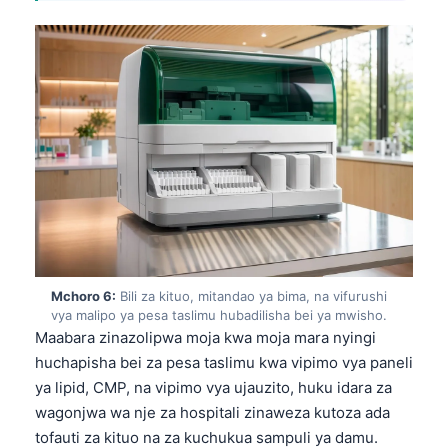
日本語
Eesti
Azərbaycan dili
Bosanski
Svenska
Српски језик
Íslenska
Հայերեն
Bahasa Indonesia
Mchoro 6:
Bili za kituo, mitandao ya bima, na vifurushi
हिन्दी
vya malipo ya pesa taslimu hubadilisha bei ya mwisho.
Maabara zinazolipwa moja kwa moja mara nyingi
Nederlands
huchapisha bei za pesa taslimu kwa vipimo vya paneli
Dansk
ya lipid, CMP, na vipimo vya ujauzito, huku idara za
Български
wagonjwa wa nje za hospitali zinaweza kutoza ada
tofauti za kituo na za kuchukua sampuli ya damu.
فارسی