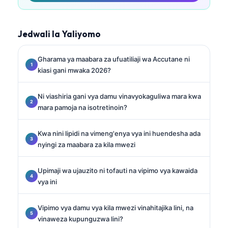
Jedwali la Yaliyomo
Gharama ya maabara za ufuatiliaji wa Accutane ni
kiasi gani mwaka 2026?
Ni viashiria gani vya damu vinavyokaguliwa mara kwa
mara pamoja na isotretinoin?
Kwa nini lipidi na vimeng'enya vya ini huendesha ada
nyingi za maabara za kila mwezi
Upimaji wa ujauzito ni tofauti na vipimo vya kawaida
vya ini
Vipimo vya damu vya kila mwezi vinahitajika lini, na
vinaweza kupunguzwa lini?