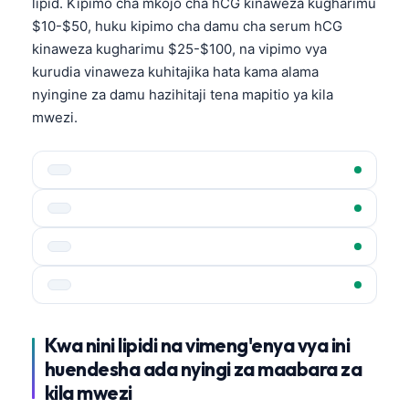
lipid. Kipimo cha mkojo cha hCG kinaweza kugharimu
$10-$50, huku kipimo cha damu cha serum hCG
kinaweza kugharimu $25-$100, na vipimo vya
kurudia vinaweza kuhitajika hata kama alama
nyingine za damu hazihitaji tena mapitio ya kila
mwezi.
Kwa nini lipidi na vimeng'enya vya ini
huendesha ada nyingi za maabara za
kila mwezi