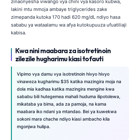
zinaonyesha viwango vya chini vya kasoro kubwa,
lakini mtu mmoja ambaye triglycerides zake
తెలుగు
zimepanda kutoka 170 hadi 620 mg/dL ndiyo hasa
मराठी
sababu ya wataalamu wa afya kutokupuuza ufuatiliaji
اردو
kabisa.
বাংলা
Kwa nini maabara za isotretinoin
Shqip
zilezile hugharimu kiasi tofauti
Magyar
Slovenščina
Vipimo vya damu vya isotretinoin hivyo hivyo
한국어
vinaweza kugharimu $35 katika mazingira moja na
dola mia kadhaa katika mazingira mengine kwa
Polski
sababu bili hutegemea mahali huduma ilipotolewa,
Lietuvių kalba
mikataba ya bima, ada za pamoja, na kama
maabara iko ndani ya mtandao. Bei ya kuwekwa
Русский
sokoni mara chache ndiyo kiasi ambacho kila
ქართული
mgonjwa hulipa.
Čeština