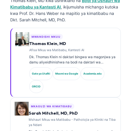
Thomas Klein, MD
kwa ushirikiano na
Bodi ya Ushauri wa
Kimatibabu ya Kantesti AI
, ikijumuisha michango kutoka
kwa Prof. Dr. Hans Weber na mapitio ya kimatibabu na
Dkt. Sarah Mitchell, MD, PhD.
MWANDISHI MKUU
Thomas Klein, MD
Afisa Mkuu wa Matibabu, Kantesti AI
Dk. Thomas Klein ni daktari bingwa wa magonjwa ya
damu aliyeidhinishwa na bodi na daktari wa
magonjwa ya ndani, mwenye zaidi ya miaka 15 ya
uzoefu katika dawa za maabara na uchambuzi wa
Gate ya Utafiti
Msomi wa Google
Academia.edu
kimatibabu unaosaidiwa na AI. Kama Afisa Mkuu wa
Tiba katika Kantesti AI, anatoa usimamizi wa
ORCID
kimatibabu wa usahihi wa matibabu wa mtandao wa
neva wa kipekee. Dk. Klein amechapisha kwa wingi
kuhusu tafsiri ya viashirio vya kibayolojia na
uchunguzi wa maabara katika mada za dawa za
MKAGUZI WA KIMATIBABU
maabara.
Sarah Mitchell, MD, PhD
Mshauri Mkuu wa Matibabu - Patholojia ya Kliniki na Tiba
ya Ndani