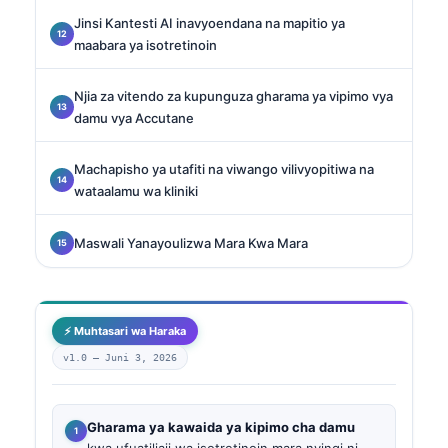
Jinsi Kantesti AI inavyoendana na mapitio ya
maabara ya isotretinoin
Njia za vitendo za kupunguza gharama ya vipimo vya
damu vya Accutane
Machapisho ya utafiti na viwango vilivyopitiwa na
wataalamu wa kliniki
Maswali Yanayoulizwa Mara Kwa Mara
⚡ Muhtasari wa Haraka
v1.0 —
Juni 3, 2026
Gharama ya kawaida ya kipimo cha damu
kwa ufuatiliaji wa isotretinoin mara nyingi ni