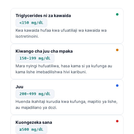
Triglycerides ni za kawaida
<150 mg/dL
Kwa kawaida hufaa kwa ufuatiliaji wa kawaida wa
isotretinoini.
Kiwango cha juu cha mpaka
150-199 mg/dL
Mara nyingi hufuatiliwa, hasa kama si ya kufunga au
kama lishe imebadilishwa hivi karibuni.
Juu
200-499 mg/dL
Huenda ikahitaji kurudia kwa kufunga, mapitio ya lishe,
au majadiliano ya dozi.
Kuongezeka sana
≥500 mg/dL