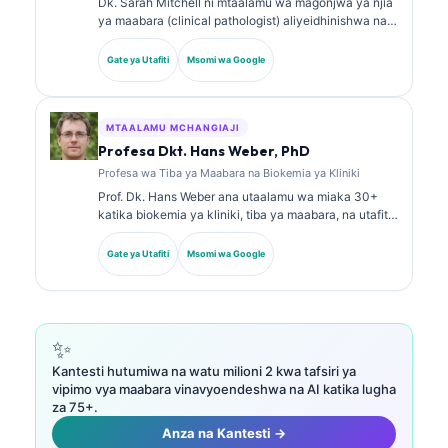
Dk. Sarah Mitchell ni mtaalamu wa magonjwa ya njia
ya maabara (clinical pathologist) aliyeidhinishwa na
bodi, mwenye zaidi ya miaka 18 ya uzoefu. Ana vyeti
vya utaalamu katika kemia ya kliniki na amechapisha
Gate ya Utafiti
Msomi wa Google
kwa wingi kuhusu paneli za viashiria vya kiafya na
uchambuzi wa maabara katika mazoezi ya kliniki.
MTAALAMU MCHANGIAJI
Profesa Dkt. Hans Weber, PhD
Profesa wa Tiba ya Maabara na Biokemia ya Kliniki
Prof. Dk. Hans Weber ana utaalamu wa miaka 30+
katika biokemia ya kliniki, tiba ya maabara, na utafiti
wa viashiria vya kiafya (biomarkers). Aliwahi kuwa
Rais wa zamani wa Jumuiya ya Ujerumani ya Kemia
Gate ya Utafiti
Msomi wa Google
ya Kliniki, na anajikita katika uchambuzi wa paneli za
uchunguzi, ulinganishaji wa viashiria vya kiafya, na
tiba ya maabara inayosaidiwa na AI.
✨
Kantesti hutumiwa na watu milioni 2 kwa tafsiri ya
vipimo vya maabara vinavyoendeshwa na AI katika lugha
za 75+.
Anza na Kantesti →