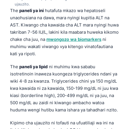
ujauzito.
The
paneli ya ini
hutafuta mkazo wa hepatoseli
unaohusiana na dawa, mara nyingi kupitia ALT na
AST. Kiwango cha kawaida cha ALT mara nyingi huwa
takriban 7-56 IU/L, lakini kila maabara huweka kikomo
chake cha juu, na
mwongozo wa biomarkers
ni
muhimu wakati viwango vya kitengo vinatofautiana
kati ya ripoti.
The
paneli ya lipid
ni muhimu kwa sababu
isotretinoin inaweza kuongeza triglycerides ndani ya
wiki 4-8 za kwanza. Triglycerides chini ya 150 mg/dL
kwa kawaida ni za kawaida, 150-199 mg/dL ni juu kwa
kiasi (borderline high), 200-499 mg/dL ni ya juu, na
500 mg/dL au zaidi ni kiwango ambacho watoa
huduma wengi hutibu kama ishara ya tahadhari nzito.
Kipimo cha ujauzito ni tofauti na ufuatiliaji wa ini na