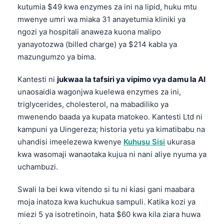
kutumia $49 kwa enzymes za ini na lipid, huku mtu
mwenye umri wa miaka 31 anayetumia kliniki ya
ngozi ya hospitali anaweza kuona malipo
yanayotozwa (billed charge) ya $214 kabla ya
mazungumzo ya bima.
Kantesti ni
jukwaa la tafsiri ya vipimo vya damu la AI
unaosaidia wagonjwa kuelewa enzymes za ini,
triglycerides, cholesterol, na mabadiliko ya
mwenendo baada ya kupata matokeo. Kantesti Ltd ni
kampuni ya Uingereza; historia yetu ya kimatibabu na
uhandisi imeelezewa kwenye
Kuhusu Sisi
ukurasa
kwa wasomaji wanaotaka kujua ni nani aliye nyuma ya
uchambuzi.
Swali la bei kwa vitendo si tu ni kiasi gani maabara
moja inatoza kwa kuchukua sampuli. Katika kozi ya
miezi 5 ya isotretinoin, hata $60 kwa kila ziara huwa