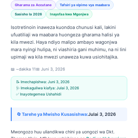
Gharama za Accutane
Tafsiri ya vipimo vya maabara
Sasisho la 2026
Inayofaa kwa Mgonjwa
Isotretinoin inaweza kuondoa chunusi kali, lakini
ufuatiliaji wa maabara huongeza gharama halisi ya
kila mwezi. Haya ndiyo malipo ambayo wagonjwa
mara nyingi hulipa, ni viashiria gani muhimu, na ni lini
upimaji wa kila mwezi unaweza kuwa usiohitajika.
📖 ~dakika 11
📅
Juni 3, 2026
📝 Imechapishwa:
Juni 3, 2026
🩺 Imekaguliwa kiafya:
Julai 3, 2026
✅ Inayotegemea Ushahidi
🔄 Tarehe ya Mwisho Kusasishwa:
Julai 3, 2026
Mwongozo huu uliandikwa chini ya uongozi wa
Dkt.