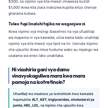
$300, na vipimo vya kila mwezi vinaweza kuzidi
$1,000 ikiwa kila ziara inatozwa kupitia kituo chenye
gharama kubwa.
Toleo fupi linalohitajika na wagonjwa ni
Ikiwa vipimo vya msingi (baseline) na vya ufuatiliaji
wa mapema ni vya kawaida, uliza kama bado unahitaji
vipimo vya kila mwezi vya lipid na ini. Usiruke kipimo
cha ujauzito ikiwa mtoa huduma wako au mpango wa
usalama wa eneo lako unakitaka.
Ni viashiria gani vya damu
vinavyokaguliwa mara kwa mara
pamoja na isotretinoin?
Ufuatiliaji wa maabara ya isotretinoin kwa kawaida
hujumuisha
ALT, AST, triglycerides, cholesterol ya
jumla, HDL, LDL
, na kipimo cha ujauzito kwa