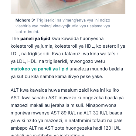
Mchoro 3:
Trigliseridi na vimeng’enya vya ini ndizo
viashiria vya msingi vinavyojirudia vya usalama vya
isotretinoini.
The
paneli ya lipid
kwa kawaida huonyesha
kolesteroli ya jumla, kolesteroli ya HDL, kolesteroli ya
LDL, na trigliseridi. Kwa ufafanuzi wa kina wa tafsiri
ya LDL, HDL, na trigliseridi, mwongozo wetu
matokeo ya paneli ya lipid
unaeleza muundo badala
ya kutibu kila namba kama ilivyo peke yake.
ALT kwa kawaida huwa maalum zaidi kwa ini kuliko
AST, kwa sababu AST inaweza kuongezeka baada ya
mazoezi makali au jeraha la misuli. Ninapomwona
mgonjwa mwenye AST 89 IU/L na ALT 32 IU/L baada
ya wiki nzito ya mazoezi, ninatathmini tofauti na pale
ambapo ALT na AST zote huongezeka hadi 120 IU/L
wakati wa matibabu ya isotretinoini.