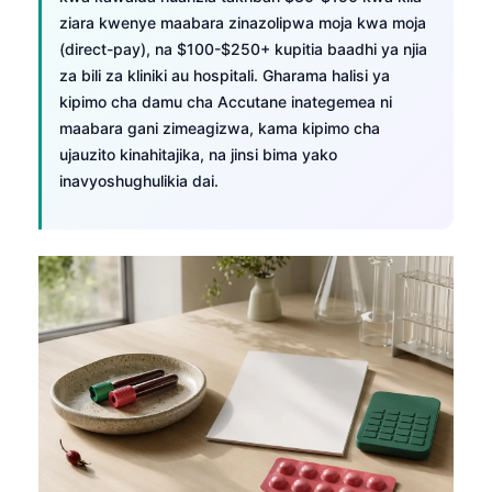
ziara kwenye maabara zinazolipwa moja kwa moja
(direct-pay), na $100-$250+ kupitia baadhi ya njia
za bili za kliniki au hospitali. Gharama halisi ya
kipimo cha damu cha Accutane inategemea ni
maabara gani zimeagizwa, kama kipimo cha
ujauzito kinahitajika, na jinsi bima yako
inavyoshughulikia dai.