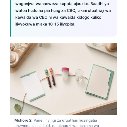
wagonjwa wanaoweza kupata ujauzito. Baadhi ya
watoa huduma pia huagiza CBC, lakini ufuatiliaji wa
kawaida wa CBC ni wa kawaida kidogo kuliko
ilivyokuwa miaka 10-15 iliyopita.
Mchoro 2:
Paneli nyingi za ufuatiliaji huzingatia
enzymes za ini, lipid, na ukaguzi wa usalama wa