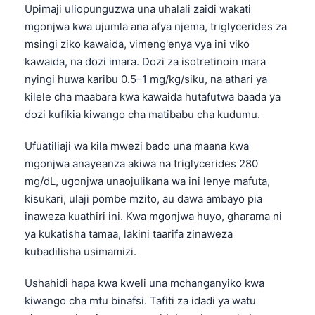
Upimaji uliopunguzwa una uhalali zaidi wakati
Català
mgonjwa kwa ujumla ana afya njema, triglycerides za
O‘zbekcha
msingi ziko kawaida, vimeng'enya vya ini viko
Українська
kawaida, na dozi imara. Dozi za isotretinoin mara
nyingi huwa karibu 0.5–1 mg/kg/siku, na athari ya
አማርኛ
kilele cha maabara kwa kawaida hutafutwa baada ya
ភាសាខ្មែរ
dozi kufikia kiwango cha matibabu cha kudumu.
ဗမာစာ
Ufuatiliaji wa kila mwezi bado una maana kwa
ไทย
mgonjwa anayeanza akiwa na triglycerides 280
Tagalog
mg/dL, ugonjwa unaojulikana wa ini lenye mafuta,
Tiếng Việt
kisukari, ulaji pombe mzito, au dawa ambayo pia
inaweza kuathiri ini. Kwa mgonjwa huyo, gharama ni
Bahasa Melayu
ya kukatisha tamaa, lakini taarifa zinaweza
മലയാളം
kubadilisha usimamizi.
ಕನ್ನಡ
Ushahidi hapa kwa kweli una mchanganyiko kwa
ગુજરાતી
kiwango cha mtu binafsi. Tafiti za idadi ya watu
தமிழ்