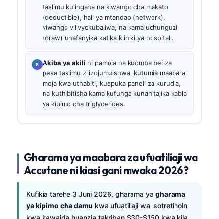
taslimu kulingana na kiwango cha makato
(deductible), hali ya mtandao (network),
viwango vilivyokubaliwa, na kama uchunguzi
(draw) unafanyika katika kliniki ya hospitali.
Akiba ya akili
ni pamoja na kuomba bei za
pesa taslimu zilizojumuishwa, kutumia maabara
moja kwa uthabiti, kuepuka paneli za kurudia,
na kuthibitisha kama kufunga kunahitajika kabla
ya kipimo cha triglycerides.
Gharama ya maabara za ufuatiliaji wa
Accutane ni kiasi gani mwaka 2026?
Kufikia tarehe 3 Juni 2026, gharama ya
gharama
ya kipimo cha damu
kwa ufuatiliaji wa isotretinoin
kwa kawaida huanzia takriban $30-$150 kwa kila