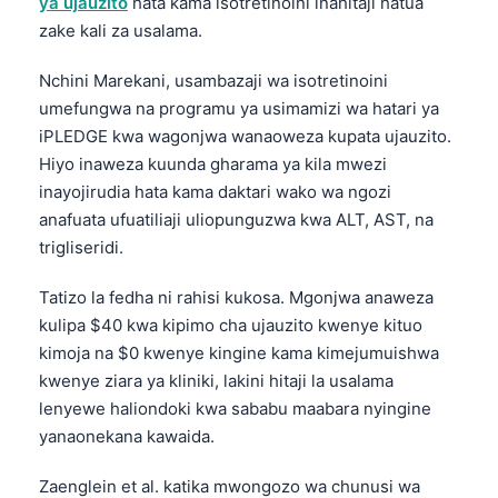
ya ujauzito
hata kama isotretinoini inahitaji hatua
zake kali za usalama.
Nchini Marekani, usambazaji wa isotretinoini
umefungwa na programu ya usimamizi wa hatari ya
iPLEDGE kwa wagonjwa wanaoweza kupata ujauzito.
Hiyo inaweza kuunda gharama ya kila mwezi
inayojirudia hata kama daktari wako wa ngozi
anafuata ufuatiliaji uliopunguzwa kwa ALT, AST, na
trigliseridi.
Tatizo la fedha ni rahisi kukosa. Mgonjwa anaweza
kulipa $40 kwa kipimo cha ujauzito kwenye kituo
kimoja na $0 kwenye kingine kama kimejumuishwa
kwenye ziara ya kliniki, lakini hitaji la usalama
lenyewe haliondoki kwa sababu maabara nyingine
yanaonekana kawaida.
Zaenglein et al. katika mwongozo wa chunusi wa