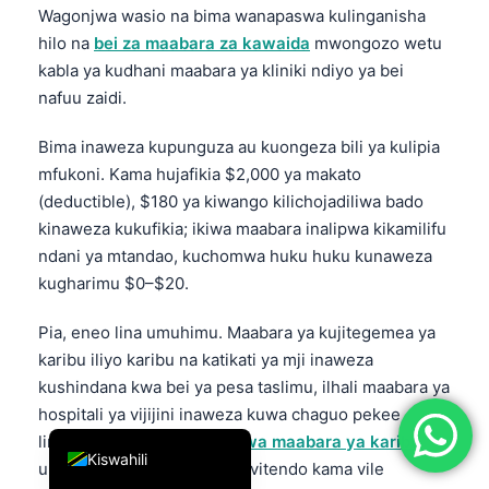
Wagonjwa wasio na bima wanapaswa kulinganisha
简体中文
hilo na
bei za maabara za kawaida
mwongozo wetu
Română
kabla ya kudhani maabara ya kliniki ndiyo ya bei
nafuu zaidi.
Türkçe
Ελληνικά
Bima inaweza kupunguza au kuongeza bili ya kulipia
Português
mfukoni. Kama hujafikia $2,000 ya makato
(deductible), $180 ya kiwango kilichojadiliwa bado
Español
kinaweza kukufikia; ikiwa maabara inalipwa kikamilifu
Italiano
ndani ya mtandao, kuchomwa huku huku kunaweza
עִבְרִית
kugharimu $0–$20.
Français
Pia, eneo lina umuhimu. Maabara ya kujitegemea ya
العربية
karibu iliyo karibu na katikati ya mji inaweza
kushindana kwa bei ya pesa taslimu, ilhali maabara ya
Deutsch
hospitali ya vijijini inaweza kuwa chaguo pekee
English
linalofaa. Mwongozo wetu
wa maabara ya karibu
Kiswahili
unashughulikia ukaguzi wa vitendo kama vile