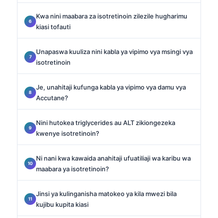
Kwa nini maabara za isotretinoin zilezile hugharimu
kiasi tofauti
Unapaswa kuuliza nini kabla ya vipimo vya msingi vya
isotretinoin
Je, unahitaji kufunga kabla ya vipimo vya damu vya
Accutane?
Nini hutokea triglycerides au ALT zikiongezeka
kwenye isotretinoin?
Ni nani kwa kawaida anahitaji ufuatiliaji wa karibu wa
maabara ya isotretinoin?
Jinsi ya kulinganisha matokeo ya kila mwezi bila
kujibu kupita kiasi