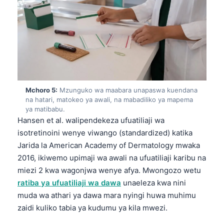
Gàidhlig
Euskara
Македонски јазик
Latviešu valoda
Galego
অসমীয়া
Mchoro 5:
Mzunguko wa maabara unapaswa kuendana
සිංහල
na hatari, matokeo ya awali, na mabadiliko ya mapema
ya matibabu.
سنڌي
Hansen et al. walipendekeza ufuatiliaji wa
isotretinoini wenye viwango (standardized) katika
پښتو
Jarida la American Academy of Dermatology mwaka
2016, ikiwemo upimaji wa awali na ufuatiliaji karibu na
Slovenčina
miezi 2 kwa wagonjwa wenye afya. Mwongozo wetu
Hrvatski
ratiba ya ufuatiliaji wa dawa
unaeleza kwa nini
muda wa athari ya dawa mara nyingi huwa muhimu
Suomi
zaidi kuliko tabia ya kudumu ya kila mwezi.
Қазақ тілі