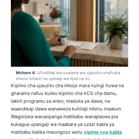
Mchoro 4:
Ufuatiliaji wa usalama wa ujauzito unafuata
sheria tofauti na upimaji wa lipid na ini.
Kipimo cha ujauzito cha mkojo mara nyingi huwa na
gharama nafuu kuliko kipimo cha hCG cha damu,
lakini programu za eneo, maduka ya dawa, na
waandikaji dawa wanaweza kuhitaji mbinu maalum.
Wagonjwa wanaopanga matibabu wanapaswa pia
kukagua upangaji wa maabara ya uzazi kabla ya
matibabu katika mwongozo wetu
vipimo vya kabla