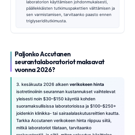
laboratorion käyttämisen johdonmukaisesti,
päällekkäisten tutkimuspakettien välttämisen ja
sen varmistamisen, tarvitaanko paasto ennen
triglyseriditutkimusta.
Paljonko Accutanen
seurantalaboratoriot maksavat
vuonna 2026?
3. kesäkuuta 2026 alkaen
verikokeen hinta
isotretinoiinin seurannan kustannukset vaihtelevat
yleisesti noin $30–$150 käyntiä kohden
suoramaksullisissa laboratorioissa ja $100–$250+
joidenkin klinikka- tai sairaalalaskutusreittien kautta.
Tarkka Accutanen verikokeen hinta riippuu siitä,
mitkä laboratoriot tilataan, tarvitaanko
raskaustestiä, ja siitä, miten vakuutus käsittelee