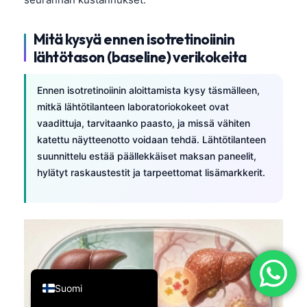
简体中文
Mitä kysyä ennen isotretinoiinin
Română
lähtötason (baseline) verikokeita
Türkçe
Ελληνικά
Ennen isotretinoiinin aloittamista kysy täsmälleen,
mitkä lähtötilanteen laboratoriokokeet ovat
Português
vaadittuja, tarvitaanko paasto, ja missä vähiten
Español
katettu näytteenotto voidaan tehdä. Lähtötilanteen
Italiano
suunnittelu estää päällekkäiset maksan paneelit,
hylätyt raskaustestit ja tarpeettomat lisämarkkerit.
עִבְרִית
Français
العربية
Deutsch
English
Suomi