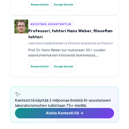
analyysistä. Hänellä on erikoistason sertifikaatit
ResearchGate
Google Scholar
kliinisen kemian alalta, ja hän on julkaissut laajasti
biomarkkeripaneeleista ja laboratoriotutkimusten
analyysistä kliinisessä käytännössä.
AVUSTAVA ASIANTUNTIJA
Professori, tohtori Hans Weber, filosofian
tohtori
Laboratoriolääketieteen ja kliinisen biokemian professori
Prof. Dr. Hans Weber tuo mukanaan 30+ vuoden
asiantuntemuksen kliinisestä biokemiasta,
laboratoriolääketieteestä ja
biomarkkeritutkimuksesta. Hän oli aiemmin Saksan
ResearchGate
Google Scholar
kliinisen kemian seuran (German Society for Clinical
Chemistry) presidentti, ja hän erikoistuu diagnostisten
paneelien analyysiin, biomarkkereiden
standardointiin sekä tekoälyavusteiseen
laboratoriolääketieteeseen.
✨
Kantesti:tä käyttää 2 miljoonaa ihmistä AI-avusteiseen
laboratoriotestien tulkintaan 75+-kielillä.
Aloita Kantesti:llä →