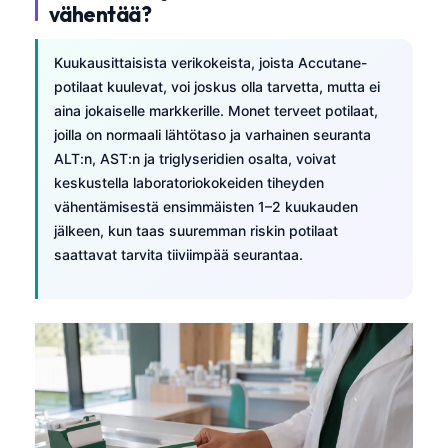
vähentää?
Kuukausittaisista verikokeista, joista Accutane-
potilaat kuulevat, voi joskus olla tarvetta, mutta ei
aina jokaiselle markkerille. Monet terveet potilaat,
joilla on normaali lähtötaso ja varhainen seuranta
ALT:n, AST:n ja triglyseridien osalta, voivat
keskustella laboratoriokokeiden tiheyden
vähentämisestä ensimmäisten 1–2 kuukauden
jälkeen, kun taas suuremman riskin potilaat
saattavat tarvita tiiviimpää seurantaa.
Norsk bokmål
Ślōnskŏ gŏdka