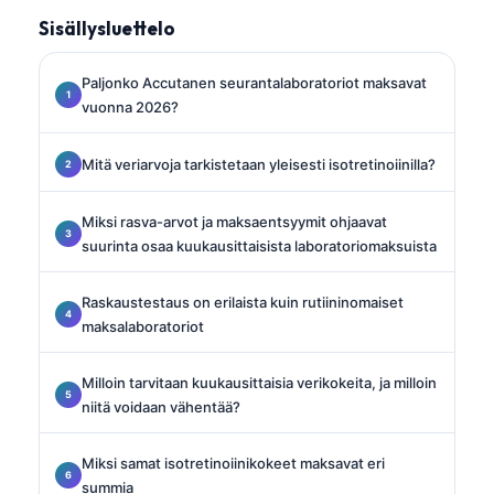
Sisällysluettelo
Paljonko Accutanen seurantalaboratoriot maksavat
vuonna 2026?
Mitä veriarvoja tarkistetaan yleisesti isotretinoiinilla?
Miksi rasva-arvot ja maksaentsyymit ohjaavat
suurinta osaa kuukausittaisista laboratoriomaksuista
Raskaustestaus on erilaista kuin rutiininomaiset
maksalaboratoriot
Milloin tarvitaan kuukausittaisia verikokeita, ja milloin
niitä voidaan vähentää?
Miksi samat isotretinoiinikokeet maksavat eri
summia