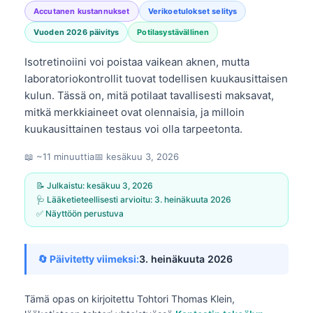
Accutanen kustannukset
Verikoetulokset selitys
Vuoden 2026 päivitys
Potilasystävällinen
Isotretinoiini voi poistaa vaikean aknen, mutta
laboratoriokontrollit tuovat todellisen kuukausittaisen
kulun. Tässä on, mitä potilaat tavallisesti maksavat,
mitkä merkkiaineet ovat olennaisia, ja milloin
kuukausittainen testaus voi olla tarpeetonta.
📖 ~11 minuuttia
📅
kesäkuu 3, 2026
📝 Julkaistu:
kesäkuu 3, 2026
🩺 Lääketieteellisesti arvioitu:
3. heinäkuuta 2026
✅ Näyttöön perustuva
🔄 Päivitetty viimeksi:
3. heinäkuuta 2026
Tämä opas on kirjoitettu
Tohtori Thomas Klein,