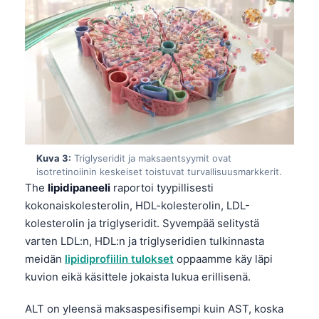
Kuva 3:
Triglyseridit ja maksaentsyymit ovat
isotretinoiinin keskeiset toistuvat turvallisuusmarkkerit.
The
lipidipaneeli
raportoi tyypillisesti
kokonaiskolesterolin, HDL-kolesterolin, LDL-
kolesterolin ja triglyseridit. Syvempää selitystä
varten LDL:n, HDL:n ja triglyseridien tulkinnasta
meidän
lipidiprofiilin tulokset
oppaamme käy läpi
kuvion eikä käsittele jokaista lukua erillisenä.
ALT on yleensä maksaspesifisempi kuin AST, koska