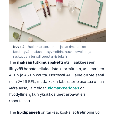
Kuva 2:
Useimmat seuranta- ja tutkimuspaketit
keskittyvät maksaentsyymeihin, rasva-arvoihin ja
raskauden turvallisuustarkistuksiin.
The
maksan tutkimuspaketti
etsii lääkkeeseen
liittyvää hepatosellulaarista kuormitusta, useimmiten
ALT:n ja AST:n kautta. Normaali ALT-alue on yleisesti
noin 7–56 IU/L, mutta kukin laboratorio asettaa oman
ylärajansa, ja meidän
biomarkkeriopas
on
hyödyllinen, kun yksikköalueet eroavat eri
raporteissa.
The
lipidipaneeli
on tärkeä, koska isotretinoiini voi