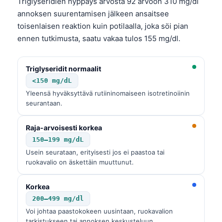
Triglyseridien hyppäys arvosta 92 arvoon 310 mg/dl
annoksen suurentamisen jälkeen ansaitsee
toisenlaisen reaktion kuin potilaalla, joka söi pian
ennen tutkimusta, saatu vakaa tulos 155 mg/dl.
Triglyseridit normaalit
<150 mg/dL
Yleensä hyväksyttävä rutiininomaiseen isotretinoiinin
seurantaan.
Raja-arvoisesti korkea
150–199 mg/dL
Usein seurataan, erityisesti jos ei paastoa tai
ruokavalio on äskettäin muuttunut.
Korkea
200–499 mg/dl
Voi johtaa paastokokeen uusintaan, ruokavalion
tarkistukseen tai annoksen keskusteluun.