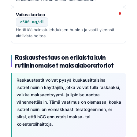
Vaikea korkea
≥500 mg/dl
Herättää haimatulehduksen huolen ja vaatii yleensä
aktiivista hoitoa.
Raskaustestaus on erilaista kuin
rutiininomaiset maksalaboratoriot
Raskaustestit voivat pysyä kuukausittaisina
isotretinoiinin käyttäjillä, jotka voivat tulla raskaaksi,
vaikka maksaentsyymi- ja lipidiseurantaa
vähennettäisiin. Tämä vaatimus on olemassa, koska
isotretinoiini on voimakkaasti teratogeeninen, ei
siksi, että hCG ennustaisi maksa- tai
kolesterolihaittoja.