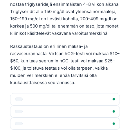
nostaa triglyseridejä ensimmäisten 4–8 viikon aikana.
Triglyseridit alle 150 mg/dl ovat yleensä normaaleja,
150–199 mg/dl on lievästi koholla, 200–499 mg/dl on
korkea ja 500 mg/dl tai enemmän on taso, jota monet
kliinikot käsittelevät vakavana varoitusmerkkinä.
Raskaustestaus on erillinen maksa- ja
rasvaseurannasta. Virtsan hCG-testi voi maksaa $10–
$50, kun taas seerumin hCG-testi voi maksaa $25–
$100, ja toistuva testaus voi olla tarpeen, vaikka
muiden verimerkkien ei enää tarvitsisi olla
kuukausittaisessa seurannassa.