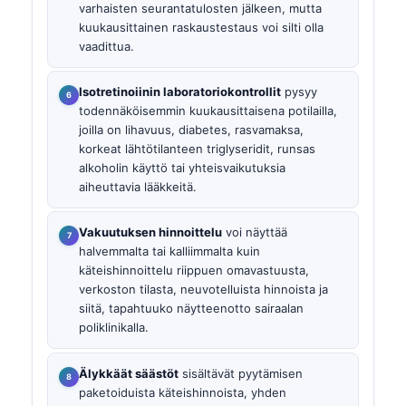
varhaisten seurantatulosten jälkeen, mutta
kuukausittainen raskaustestaus voi silti olla
vaadittua.
Isotretinoiinin laboratoriokontrollit
pysyy
todennäköisemmin kuukausittaisena potilailla,
joilla on lihavuus, diabetes, rasvamaksa,
korkeat lähtötilanteen triglyseridit, runsas
alkoholin käyttö tai yhteisvaikutuksia
aiheuttavia lääkkeitä.
Vakuutuksen hinnoittelu
voi näyttää
halvemmalta tai kalliimmalta kuin
käteishinnoittelu riippuen omavastuusta,
verkoston tilasta, neuvotelluista hinnoista ja
siitä, tapahtuuko näytteenotto sairaalan
poliklinikalla.
Älykkäät säästöt
sisältävät pyytämisen
paketoiduista käteishinnoista, yhden