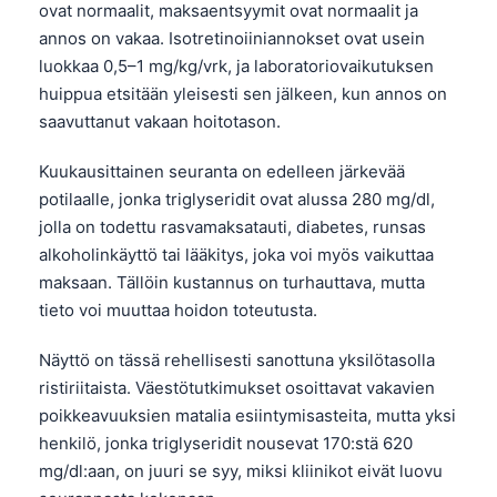
Gàidhlig
ovat normaalit, maksaentsyymit ovat normaalit ja
annos on vakaa. Isotretinoiiniannokset ovat usein
Euskara
luokkaa 0,5–1 mg/kg/vrk, ja laboratoriovaikutuksen
Македонски јазик
huippua etsitään yleisesti sen jälkeen, kun annos on
Latviešu valoda
saavuttanut vakaan hoitotason.
Galego
Kuukausittainen seuranta on edelleen järkevää
অসমীয়া
potilaalle, jonka triglyseridit ovat alussa 280 mg/dl,
සිංහල
jolla on todettu rasvamaksatauti, diabetes, runsas
alkoholinkäyttö tai lääkitys, joka voi myös vaikuttaa
سنڌي
maksaan. Tällöin kustannus on turhauttava, mutta
پښتو
tieto voi muuttaa hoidon toteutusta.
Näyttö on tässä rehellisesti sanottuna yksilötasolla
Slovenčina
ristiriitaista. Väestötutkimukset osoittavat vakavien
Hrvatski
poikkeavuuksien matalia esiintymisasteita, mutta yksi
Қазақ тілі
henkilö, jonka triglyseridit nousevat 170:stä 620
mg/dl:aan, on juuri se syy, miksi kliinikot eivät luovu
Català