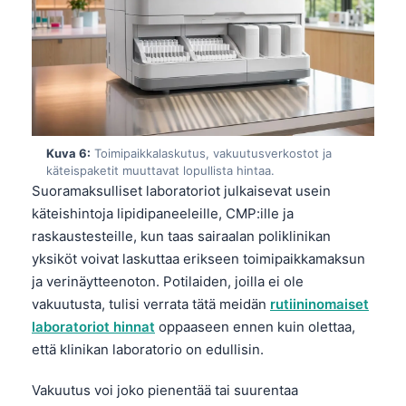
తెలుగు
मराठी
اردو
বাংলা
Shqip
Kuva 6:
Toimipaikkalaskutus, vakuutusverkostot ja
käteispaketit muuttavat lopullista hintaa.
Magyar
Suoramaksulliset laboratoriot julkaisevat usein
Slovenščina
käteishintoja lipidipaneeleille, CMP:ille ja
raskaustesteille, kun taas sairaalan poliklinikan
한국어
yksiköt voivat laskuttaa erikseen toimipaikkamaksun
Polski
ja verinäytteenoton. Potilaiden, joilla ei ole
Lietuvių kalba
vakuutusta, tulisi verrata tätä meidän
rutiininomaiset
Русский
laboratoriot hinnat
oppaaseen ennen kuin olettaa,
että klinikan laboratorio on edullisin.
ქართული
Čeština
Vakuutus voi joko pienentää tai suurentaa