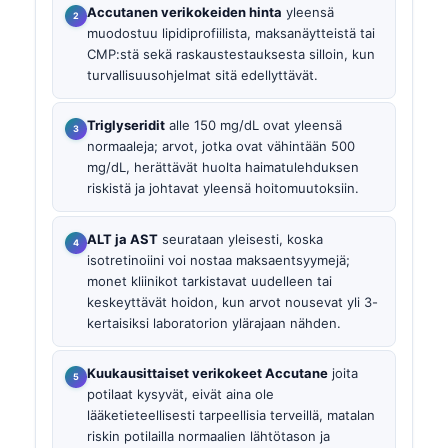
Accutanen verikokeiden hinta
yleensä
muodostuu lipidiprofiilista, maksanäytteistä tai
CMP:stä sekä raskaustestauksesta silloin, kun
turvallisuusohjelmat sitä edellyttävät.
Triglyseridit
alle 150 mg/dL ovat yleensä
normaaleja; arvot, jotka ovat vähintään 500
mg/dL, herättävät huolta haimatulehduksen
riskistä ja johtavat yleensä hoitomuutoksiin.
ALT ja AST
seurataan yleisesti, koska
isotretinoiini voi nostaa maksaentsyymejä;
monet kliinikot tarkistavat uudelleen tai
keskeyttävät hoidon, kun arvot nousevat yli 3-
kertaisiksi laboratorion ylärajaan nähden.
Kuukausittaiset verikokeet Accutane
joita
potilaat kysyvät, eivät aina ole
lääketieteellisesti tarpeellisia terveillä, matalan
riskin potilailla normaalien lähtötason ja