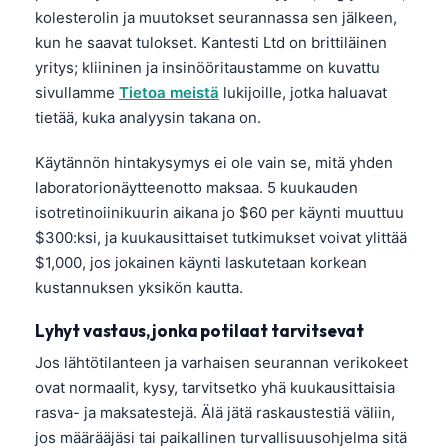
kolesterolin ja muutokset seurannassa sen jälkeen,
kun he saavat tulokset. Kantesti Ltd on brittiläinen
yritys; kliininen ja insinööritaustamme on kuvattu
sivullamme
Tietoa meistä
lukijoille, jotka haluavat
tietää, kuka analyysin takana on.
Käytännön hintakysymys ei ole vain se, mitä yhden
laboratorionäytteenotto maksaa. 5 kuukauden
isotretinoiinikuurin aikana jo $60 per käynti muuttuu
$300:ksi, ja kuukausittaiset tutkimukset voivat ylittää
$1,000, jos jokainen käynti laskutetaan korkean
kustannuksen yksikön kautta.
Lyhyt vastaus, jonka potilaat tarvitsevat
Jos lähtötilanteen ja varhaisen seurannan verikokeet
ovat normaalit, kysy, tarvitsetko yhä kuukausittaisia
rasva- ja maksatestejä. Älä jätä raskaustestiä väliin,
jos määrääjäsi tai paikallinen turvallisuusohjelma sitä