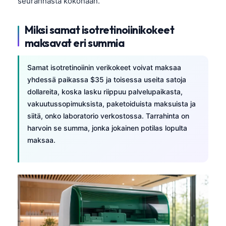
seurannasta kokonaan.
O‘zbekcha
Українська
Miksi samat isotretinoiinikokeet
maksavat eri summia
አማርኛ
Kiswahili
Samat isotretinoiinin verikokeet voivat maksaa
ភាសាខ្មែរ
yhdessä paikassa $35 ja toisessa useita satoja
ဗမာစာ
dollareita, koska lasku riippuu palvelupaikasta,
vakuutussopimuksista, paketoiduista maksuista ja
ไทย
siitä, onko laboratorio verkostossa. Tarrahinta on
Tagalog
harvoin se summa, jonka jokainen potilas lopulta
maksaa.
Tiếng Việt
Bahasa Melayu
മലയാളം
ಕನ್ನಡ
ગુજરાતી
தமிழ்