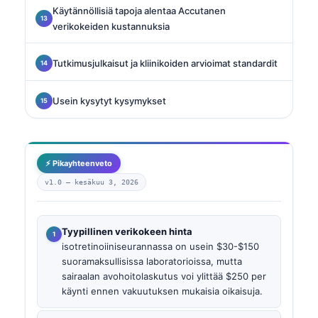
Käytännöllisiä tapoja alentaa Accutanen
verikokeiden kustannuksia
Tutkimusjulkaisut ja kliinikoiden arvioimat standardit
Usein kysytyt kysymykset
⚡ Pikayhteenveto
v1.0 —
kesäkuu 3, 2026
Tyypillinen verikokeen hinta
isotretinoiiniseurannassa on usein $30-$150
suoramaksullisissa laboratorioissa, mutta
sairaalan avohoitolaskutus voi ylittää $250 per
käynti ennen vakuutuksen mukaisia oikaisuja.