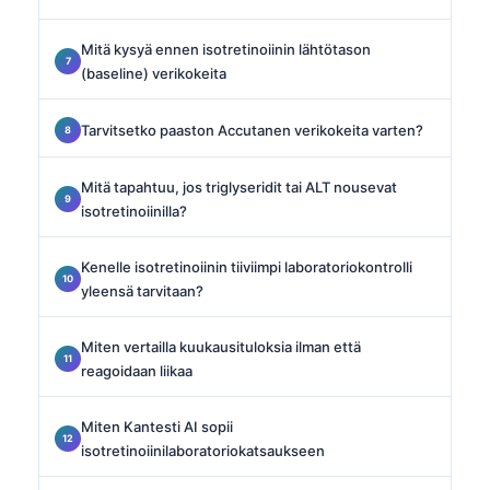
Mitä kysyä ennen isotretinoiinin lähtötason
(baseline) verikokeita
Tarvitsetko paaston Accutanen verikokeita varten?
Mitä tapahtuu, jos triglyseridit tai ALT nousevat
isotretinoiinilla?
Kenelle isotretinoiinin tiiviimpi laboratoriokontrolli
yleensä tarvitaan?
Miten vertailla kuukausituloksia ilman että
reagoidaan liikaa
Miten Kantesti AI sopii
isotretinoiinilaboratoriokatsaukseen