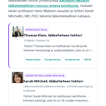
lääketieteen tohtori
yhteistyössä
Kantestin tekoälyn
lääketieteellinen neuvoa-antava toimikunta
, mukaan
lukien professori Hans Weberin osuudet ja tohtori Sarah
Mitchellin, MD, PhD, tekemä lääketieteellinen katsaus.
PÄÄKIRJOITTAJA
Thomas Klein, lääketieteen tohtori
Ylilääkäri, Kantesti AI
Tohtori Thomas Klein on hallituksen hyväksymä
kliininen hematologi ja sisätautilääkäri, jolla on yli 15
vuoden kokemus laboratoriolääketieteestä ja
tekoälyavusteisesta kliinisestä analyysistä.
ResearchGate
Google Scholar
Academia.edu
ORCID
Lääketieteellisena johtajana (Chief Medical Officer)
yrityksessä Kantesti AI hän valvoo kliinisesti
omistusoikeudellisen hermoverkon lääketieteellistä
tarkkuutta. Tohtori Klein on julkaissut laajasti
LÄÄKETIETEELLINEN ARVIOIJA
biomarkkereiden tulkinnasta ja
Sarah Mitchell, lääketieteen tohtori
laboratoriotutkimusten diagnostiikasta
Lääketieteellinen pääneuvonantaja - kliininen patologia ja
laboratoriolääketieteen aiheista.
sisätaudit
Tohtori Sarah Mitchell on hallituksen sertifioima
kliininen patologi, jolla on yli 18 vuoden kokemus
laboratoriolääketieteestä ja diagnostisesta