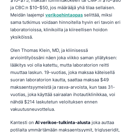
$10–$75, maksan toimintakokeen tai CMP:n $10–$80
ja CBC:n $10–$50, jos määrääjä yhä tilaa sellaisen.
Meidän laajempi
verikoehintaopas
selittää, miksi
sama tutkimus voidaan hinnoitella hyvin eri tavoin eri
laboratorioissa, klinikoilla ja kiireellisen hoidon
yksiköissä.
Olen Thomas Klein, MD, ja kliinisessä
arviointityössäni näen joka viikko saman yllätyksen:
lääkitys voi olla katettu, mutta laboratorion reitti
muuttaa laskun. 19-vuotias, joka maksaa käteisellä
suoran laboratorion kautta, saattaa maksaa $49
maksaentsyymeistä ja rasva-arvoista, kun taas 31-
vuotias, joka käyttää sairaalan ihotautiklinikkaa, voi
nähdä $214 laskutetun veloituksen ennen
vakuutusneuvottelua.
Kantesti on
AI verikoe-tulkinta-alusta
joka auttaa
potilaita ymmärtämään maksaentsyymit, triglyseridit,