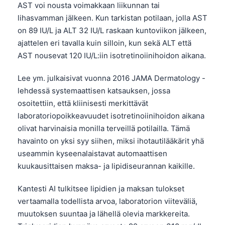
AST voi nousta voimakkaan liikunnan tai
lihasvamman jälkeen. Kun tarkistan potilaan, jolla AST
on 89 IU/L ja ALT 32 IU/L raskaan kuntoviikon jälkeen,
ajattelen eri tavalla kuin silloin, kun sekä ALT että
AST nousevat 120 IU/L:iin isotretinoiinihoidon aikana.
Lee ym. julkaisivat vuonna 2016 JAMA Dermatology -
lehdessä systemaattisen katsauksen, jossa
osoitettiin, että kliinisesti merkittävät
laboratoriopoikkeavuudet isotretinoiinihoidon aikana
olivat harvinaisia monilla terveillä potilailla. Tämä
havainto on yksi syy siihen, miksi ihotautilääkärit yhä
useammin kyseenalaistavat automaattisen
kuukausittaisen maksa- ja lipidiseurannan kaikille.
Kantesti AI tulkitsee lipidien ja maksan tulokset
vertaamalla todellista arvoa, laboratorion viiteväliä,
muutoksen suuntaa ja lähellä olevia markkereita.