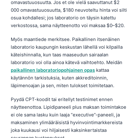
omavastuuosuutta. Jos et ole vielä saavuttanut $2
日本語
000 omavastuuosuutta, $180 neuvoteltu hinta voi silti
Eesti
osua kohdallesi; jos laboratorio on täysin katettu
Azərbaycan dili
verkostossa, sama näytteenotto voi maksaa $0–$20.
Bosanski
Myös maantiede merkitsee. Paikallinen itsenäinen
Svenska
laboratorio kaupungin keskustan lähellä voi kilpailla
Српски језик
käteishinnalla, kun taas maaseudun sairaalan
laboratorio voi olla ainoa kätevä vaihtoehto. Meidän
Íslenska
paikallinen laboratoriopohjainen opas
kattaa
Հայերեն
käytännön tarkistuksia, kuten akkreditoinnin,
Bahasa Indonesia
läpimenoajan ja sen, miten tulokset toimitetaan.
हिन्दी
Pyydä CPT-koodit tai eritellyt testinimet ennen
Nederlands
näytteenottoa. Lipidipaneeli plus maksan toimintakoe
ei ole sama lasku kuin laaja “executive”-paneeli, ja
Dansk
maksaminen ylimääräisistä hyvinvointimarkkereista
Български
joka kuukausi voi hiljaisesti kaksinkertaistaa
فارسی
seurannan kustannukset.