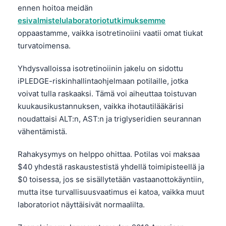
ennen hoitoa meidän
esivalmistelulaboratoriotutkimuksemme
oppaastamme, vaikka isotretinoiini vaatii omat tiukat
turvatoimensa.
Yhdysvalloissa isotretinoiinin jakelu on sidottu
iPLEDGE-riskinhallintaohjelmaan potilaille, jotka
voivat tulla raskaaksi. Tämä voi aiheuttaa toistuvan
kuukausikustannuksen, vaikka ihotautilääkärisi
noudattaisi ALT:n, AST:n ja triglyseridien seurannan
vähentämistä.
Rahakysymys on helppo ohittaa. Potilas voi maksaa
$40 yhdestä raskaustestistä yhdellä toimipisteellä ja
$0 toisessa, jos se sisällytetään vastaanottokäyntiin,
mutta itse turvallisuusvaatimus ei katoa, vaikka muut
laboratoriot näyttäisivät normaalilta.