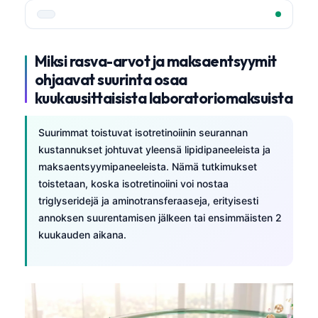
Miksi rasva-arvot ja maksaentsyymit
ohjaavat suurinta osaa
kuukausittaisista laboratoriomaksuista
Suurimmat toistuvat isotretinoiinin seurannan
kustannukset johtuvat yleensä lipidipaneeleista ja
maksaentsyymipaneeleista. Nämä tutkimukset
toistetaan, koska isotretinoiini voi nostaa
triglyseridejä ja aminotransferaaseja, erityisesti
annoksen suurentamisen jälkeen tai ensimmäisten 2
kuukauden aikana.