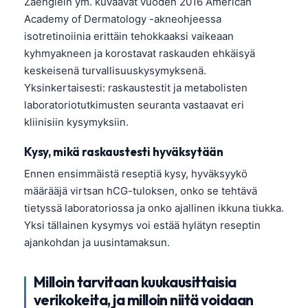
Zaenglein ym. kuvaavat vuoden 2016 American
Academy of Dermatology -akneohjeessa
isotretinoiinia erittäin tehokkaaksi vaikeaan
kyhmyakneen ja korostavat raskauden ehkäisyä
keskeisenä turvallisuuskysymyksenä.
Yksinkertaisesti: raskaustestit ja metabolisten
laboratoriotutkimusten seuranta vastaavat eri
kliinisiin kysymyksiin.
Kysy, mikä raskaustesti hyväksytään
Ennen ensimmäistä reseptiä kysy, hyväksyykö
määrääjä virtsan hCG-tuloksen, onko se tehtävä
tietyssä laboratoriossa ja onko ajallinen ikkuna tiukka.
Yksi tällainen kysymys voi estää hylätyn reseptin
ajankohdan ja uusintamaksun.
Milloin tarvitaan kuukausittaisia
verikokeita, ja milloin niitä voidaan