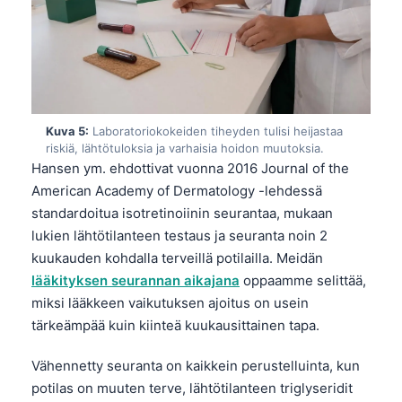
Frysk
Esperanto
Беларуская мова
Татар теле
Kuva 5:
Laboratoriokokeiden tiheyden tulisi heijastaa
Кыргызча
riskiä, lähtötuloksia ja varhaisia hoidon muutoksia.
ئۇيغۇرچە
Hansen ym. ehdottivat vuonna 2016 Journal of the
American Academy of Dermatology -lehdessä
Cebuano
standardoitua isotretinoiinin seurantaa, mukaan
Basa Jawa
lukien lähtötilanteen testaus ja seuranta noin 2
ພາສາລາວ
kuukauden kohdalla terveillä potilailla. Meidän
lääkityksen seurannan aikajana
oppaamme selittää,
Монгол
miksi lääkkeen vaikutuksen ajoitus on usein
Afrikaans
tärkeämpää kuin kiinteä kuukausittainen tapa.
العربية المغربية
Vähennetty seuranta on kaikkein perustelluinta, kun
Occitan
potilas on muuten terve, lähtötilanteen triglyseridit