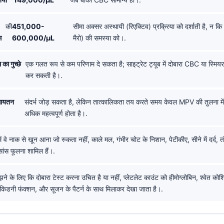
की
451,000-
सीमा अक्सर अस्थायी (रिएक्टिव) प्रक्रिया को दर्शाती है, न क
स
600,000/µL
मैरो) की समस्या को।.
स का गुच्छे
एक गलत रूप से कम परिणाम दे सकता है; साइट्रेट ट्यूब में दोबारा CBC या स्मियर क
कर सकती है।.
 आयतन
संदर्भ जोड़ सकता है, लेकिन तात्कालिकता तय करते समय केवल MPV की तुलना में 
अधिक महत्वपूर्ण होता है।.
ें वे नाक से खून आना जो रुकता नहीं, काले मल, गंभीर चोट के निशान, पेटीकीए, सीने में दर्द, तं
सांस फूलना शामिल हैं।.
े के लिए कि दोबारा टेस्ट करना उचित है या नहीं, प्लेटलेट काउंट को हीमोग्लोबिन, श्वेत क
ं, किडनी फंक्शन, और सूजन के पैटर्न के साथ मिलाकर देखा जाता है।.