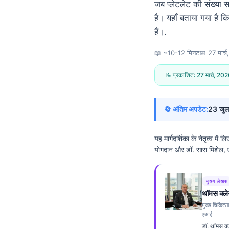
जब प्लेटलेट की संख्या 
है। यहाँ बताया गया है 
हैं।.
📖 ~10-12 मिनट
📅
27 मार्
📝 प्रकाशित:
27 मार्च, 20
🔄 अंतिम अपडेट:
23 जुल
यह मार्गदर्शिका के नेतृत्व में 
योगदान और डॉ. सारा मिशेल, एम
मुख्य लेखक
थॉमस क्ले
Norsk bokmål
मुख्य चिकित्स
एआई
Ślōnskŏ gŏdka
डॉ. थॉमस क्