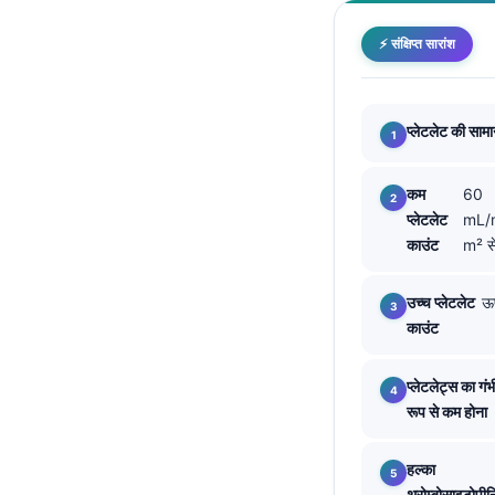
Català
⚡ संक्षिप्त सारांश
O‘zbekcha
Українська
አማርኛ
प्लेटलेट की सामा
Kiswahili
कम
60
ភាសាខ្មែរ
प्लेटलेट
mL/m
ဗမာစာ
काउंट
m² से
ไทย
उच्च प्लेटलेट
ऊ
Tagalog
काउंट
Tiếng Việt
Bahasa Melayu
प्लेटलेट्स का गंभ
रूप से कम होना
മലയാളം
ಕನ್ನಡ
हल्का
ગુજરાતી
थ्रोम्बोसाइटोपीन