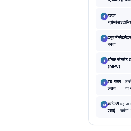
தமிழ்
हल्का
తెలుగు
थ्रोम्बोसाइटोसि
मराठी
ट्यूब में प्लेटलेट्
اردو
बनना
বাংলা
Shqip
औसत प्लेटलेट
(MPV)
Magyar
Slovenščina
रेड-फ्लैग
इनम
한국어
लक्षण
या 
Polski
कांटेस्टी
यह समझन
Lietuvių kalba
एआई
मार्करो
Русский
ქართული