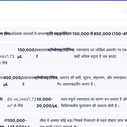
न्य सीमा
अधिकांश वयस्कों में लगभग
प्रति माइक्रोलिटर 150,000 से 450,000 (150-
150,000/
कहलाता
थ्रोम्बोसाइटोपीनिया
; रक्तस्राव का जोखिम आमतौर पर तब
in/1.73
µL
है
कहीं अधिक बढ़ता है जब काउंट
 नीचे
पर
450,000/
कहलाता
थ्रोम्बोसाइटोसिस
; आयरन की कमी, सूजन, संक्रमण, और रक्तस्राव
µL
है
गैर-आपातकालीन कारण हैं।.
ीर
60 mL/min/1.73
10,000-
स्वतःस्फूर्त रक्तस्राव का कारण बन सकता है 
m² से नीचे
20,000/µL
चिकित्सकीय मूल्यांकन की जरूरत होती है।.
की
100,000-
सीमा में अक्सर कोई बड़ा निष्कर्ष निकालने से पहले दोबारा जांच
िया
149,000/µL
जब बाकी CBC सामान्य हो।.