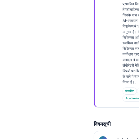
प्रमाणित क
Frysk
हेमेटोलॉजिस्ट
जिनके पास ल
Esperanto
AI-सहायता प
विश्लेषण में
Беларуская мова
अनुभव है। K
Татар теле
चिकित्सा अधि
स्वामित्व वाल
Кыргызча
चिकित्सा स
पर्यवेक्षण प्
ئۇيغۇرچە
क्लाइन ने बा
लैबोरेटरी मे
Cebuano
विषयों पर लै
के बारे में 
Basa Jawa
किया है।.
ພາສາລາວ
रिसर्चगेट
Монгол
Academia
Afrikaans
العربية المغربية
विषयसूची
Occitan