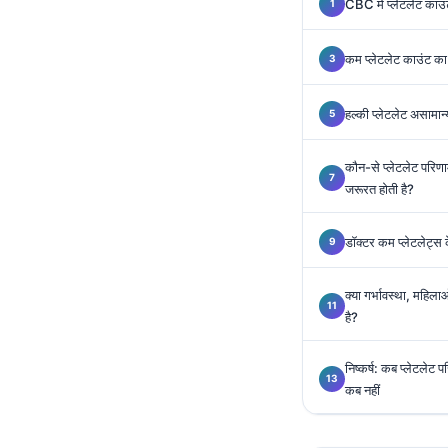
Gàidhlig
CBC में प्लेटलेट काउंट
Euskara
कम प्लेटलेट काउंट का
Македонски јазик
Latviešu valoda
हल्की प्लेटलेट असामा
Galego
অসমীয়া
कौन-से प्लेटलेट परिणाम
जरूरत होती है?
සිංහල
سنڌي
डॉक्टर कम प्लेटलेट्स क
پښتو
क्या गर्भावस्था, महिलाओं
है?
Slovenčina
Hrvatski
निष्कर्ष: कब प्लेटलेट
कब नहीं
Suomi
Қазақ тілі