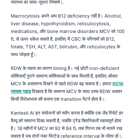
स्वास्थ्य का साफ-सुथरा निष्कर्ष।.
Čeština
日本語
Macrocytosis अपने आप B12 deficiency नहीं है। Alcohol,
liver disease, hypothyroidism, reticulocytosis,
Eesti
medications, और bone marrow disorders MCV को 100
Azərbaycan dili
fL से ऊपर धकेल सकते हैं, इसलिए मैं CBC के परिणामों को B12,
Bosanski
folate, TSH, ALT, AST, bilirubin, और reticulocytes के
Svenska
साथ जोड़ता हूँ।.
Српски језик
RDW के महत्व का कारण timing है। नई छोटी iron-deficient
Íslenska
कोशिकाएँ पुराने सामान्य कोशिकाओं के साथ मिलती हैं, इसलिए औसत
MCV के असामान्य दिखने से पहले RDW बढ़ सकता है। हमारा
RDW
Հայերեն
व्याख्या गाइड
दिखाता है कि सामान्य MCV के साथ उच्च RDW अक्सर
Bahasa Indonesia
किसी विरोधाभास की बजाय एक transition पैटर्न होता है।.
Nederlands
Kantesti AI इन संयोजनों को फ्लैग करता है क्योंकि एक लैब रिपोर्ट हर
Dansk
वैल्यू को सामान्य दिखा सकती है, जबकि ट्रेंड क्लिनिकली महत्वपूर्ण होता
Български
है। 18 महीनों में MCV का 92 से 84 fL तक गिरना तब भी मायने रख
فارسی
सकता है जब दोनों नंबर प्रिंटेड reference interval के भीतर हों।.