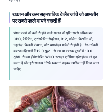
थकान और कम सहनशक्ति: वे लैब जांचें जो आमतौर
पर सबसे पहले मायने रखती हैं
पोषक तत्वों की कमी से होने वाली थकान की पुष्टि सबसे अधिक बार
CBC, फेरिटिन, ट्रांसफेरिन सैचुरेशन, B12, फोलेट, विटामिन डी,
ग्लूकोज़, किडनी फंक्शन, और थायरॉइड मार्कर्स से होती है। गैर-गर्भवती
वयस्क महिलाओं में 12.0 g/dL से कम या वयस्क पुरुषों में 13.0
g/dL से कम हीमोग्लोबिन WHO-स्टाइल एनीमिया थ्रेशहोल्ड को पूरा
करता है और इसे सामान्य “सिर्फ थकान” कहकर खारिज नहीं किया जाना
चाहिए।.