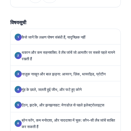
मेडिसिन में विशेषज्ञता रखते हैं।.
विषयसूची
कैसे जानें कि लक्षण पोषण संबंधी हैं, यादृच्छिक नहीं
थकान और कम सहनशक्ति: वे लैब जांचें जो आमतौर पर सबसे पहले मायने
रखती हैं
नाज़ुक नाखून और बाल झड़ना: आयरन, ज़िंक, थायरॉइड, प्रोटीन
मुंह के छाले, जलती हुई जीभ, और फटे हुए कोने
ऐंठन, झटके, और झनझनाहट: मेगाडोज़ से पहले इलेक्ट्रोलाइट्स
ब्रेन फॉग, कम मनोदशा, और याददाश्त में चूक: कौन-सी लैब जांचें साबित
कर सकती हैं