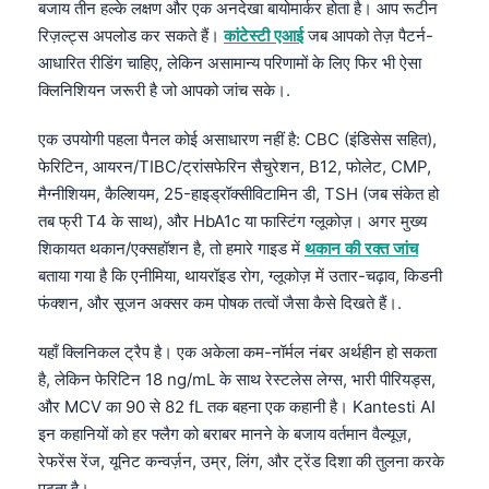
बजाय तीन हल्के लक्षण और एक अनदेखा बायोमार्कर होता है। आप रूटीन
रिज़ल्ट्स अपलोड कर सकते हैं।
कांटेस्टी एआई
जब आपको तेज़ पैटर्न-
आधारित रीडिंग चाहिए, लेकिन असामान्य परिणामों के लिए फिर भी ऐसा
क्लिनिशियन जरूरी है जो आपको जांच सके।.
एक उपयोगी पहला पैनल कोई असाधारण नहीं है: CBC (इंडिसेस सहित),
फेरिटिन, आयरन/TIBC/ट्रांसफेरिन सैचुरेशन, B12, फोलेट, CMP,
मैग्नीशियम, कैल्शियम, 25-हाइड्रॉक्सीविटामिन डी, TSH (जब संकेत हो
तब फ्री T4 के साथ), और HbA1c या फास्टिंग ग्लूकोज़। अगर मुख्य
शिकायत थकान/एक्सहॉशन है, तो हमारे गाइड में
थकान की रक्त जांच
बताया गया है कि एनीमिया, थायरॉइड रोग, ग्लूकोज़ में उतार-चढ़ाव, किडनी
फंक्शन, और सूजन अक्सर कम पोषक तत्वों जैसा कैसे दिखते हैं।.
यहाँ क्लिनिकल ट्रैप है। एक अकेला कम-नॉर्मल नंबर अर्थहीन हो सकता
है, लेकिन फेरिटिन 18 ng/mL के साथ रेस्टलेस लेग्स, भारी पीरियड्स,
और MCV का 90 से 82 fL तक बहना एक कहानी है। Kantesti AI
इन कहानियों को हर फ्लैग को बराबर मानने के बजाय वर्तमान वैल्यूज़,
रेफरेंस रेंज, यूनिट कन्वर्ज़न, उम्र, लिंग, और ट्रेंड दिशा की तुलना करके
पढ़ता है।.