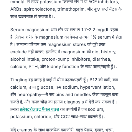
mmol/L से ऊपर potassium किडनी रोग में या ACE inhibitors,
ARBs, spironolactone, trimethoprim, और कुछ सप्लीमेंट्स के
साथ खतरनाक हो सकता है।.
Serum magnesium आम तौर पर लगभग 1.7-2.2 mg/dL रहता
है, लेकिन शरीर के magnesium का केवल लगभग 1% serum में होता
है। सामान्य परिणाम कम magnesium stores को पूरी तरह
exclude नहीं करता; इसलिए मैं magnesium को diet history,
alcohol intake, proton-pump inhibitors, diarrhea,
calcium, PTH, और kidney function के साथ पढ़ता/पढ़ती हूँ।.
Tingling वह जगह है जहाँ मैं धीमा पड़ता/पड़ती हूँ। B12 की कमी, कम
calcium, उच्च glucose, कम sodium, hyperventilation,
और neuropathy—ये सब pins and needles जैसा महसूस करा
सकते हैं, और गलत चीज़ का इलाज diagnosis में देरी कर सकता है।
हमारा
इलेक्ट्रोलाइट पैनल गाइड
तब उपयोगी है जब sodium,
potassium, chloride, और CO2 साथ-साथ बदलते हैं।.
यदि cramps के साथ वास्तविक कमजोरी, गहरा पेशाब, बुखार, भ्रम,