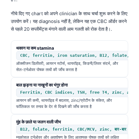
Gàidhlig
Euskara
नीचे दिए गए chart को अपने clinician के साथ चर्चा शुरू करने के लिए
Македонски јазик
उपयोग करें। यह diagnosis नहीं है, लेकिन यह एक CBC ऑर्डर करने
से पहले 20 सप्लीमेंट्स मंगाने वाली आम गलती को रोक देता है।.
Latviešu valoda
Galego
थकान या कम stamina
অসমীয়া
CBC, ferritin, iron saturation, B12, folate, TS
සිංහල
ऑक्सीजन डिलीवरी, आयरन स्टोर्स, थायरॉइड, किडनी/लिवर संदर्भ, और
सेल-टर्नओवर पोषक तत्वों की जाँच करता है
سنڌي
پښتو
बाल झड़ना या नाखूनों का भंगुर होना
Ferritin, CBC indices, TSH, free T4, zinc, albu
आयरन की कमी, थायरॉइड में बदलाव, zinc/प्रोटीन के संकेत, और
Slovenčina
फॉलिकल पर तनाव के देर से दिखने की जाँच करता है
Hrvatski
मुंह के छाले या जलन वाली जीभ
Suomi
B12, folate, ferritin, CBC/MCV, zinc, बार-बार होने 
Қазақ тілі
म्यूकोसल टर्नओवर और अवशोषण के लिए आवश्यक पोषक तत्वों को लक्षित