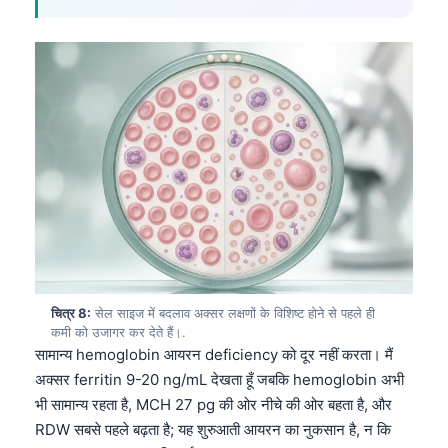
தமிழ்
తెలుగు
मराठी
اردو
বাংলা
Shqip
Magyar
Slovenščina
한국어
चित्र 8:
सेल साइज में बदलाव अक्सर लक्षणों के विशिष्ट होने से पहले ही
Polski
कमी को उजागर कर देते हैं।.
सामान्य hemoglobin आयरन deficiency को दूर नहीं करता। मैं
Lietuvių kalba
अक्सर ferritin 9-20 ng/mL देखता हूँ जबकि hemoglobin अभी
Русский
भी सामान्य रहता है, MCH 27 pg की ओर नीचे की ओर बहता है, और
ქართული
RDW सबसे पहले बढ़ता है; यह शुरुआती आयरन का नुकसान है, न कि