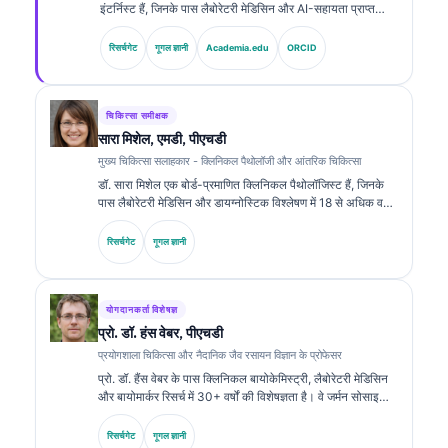
इंटर्निस्ट हैं, जिनके पास लैबोरेटरी मेडिसिन और AI-सहायता प्राप्त
क्लिनिकल विश्लेषण में 15 से अधिक वर्षों का अनुभव है। Kantesti AI
में मुख्य चिकित्सा अधिकारी के रूप में, वे स्वामित्व वाले न्यूरल नेटवर्क की
रिसर्चगेट
गूगल ज्ञानी
Academia.edu
ORCID
चिकित्सा सटीकता पर क्लिनिकल पर्यवेक्षण प्रदान करते हैं। डॉ. क्लाइन
ने बायोमार्कर व्याख्या और लैबोरेटरी मेडिसिन से संबंधित विषयों पर
लैबोरेटरी डायग्नोस्टिक्स के बारे में व्यापक रूप से प्रकाशित किया है।.
चिकित्सा समीक्षक
सारा मिशेल, एमडी, पीएचडी
मुख्य चिकित्सा सलाहकार - क्लिनिकल पैथोलॉजी और आंतरिक चिकित्सा
डॉ. सारा मिशेल एक बोर्ड-प्रमाणित क्लिनिकल पैथोलॉजिस्ट हैं, जिनके
पास लैबोरेटरी मेडिसिन और डायग्नोस्टिक विश्लेषण में 18 से अधिक वर्षों
का अनुभव है। उनके पास क्लिनिकल केमिस्ट्री में विशेष प्रमाणपत्र हैं
और उन्होंने क्लिनिकल प्रैक्टिस में बायोमार्कर पैनल तथा लैबोरेटरी
रिसर्चगेट
गूगल ज्ञानी
विश्लेषण पर व्यापक रूप से प्रकाशन किया है।.
योगदानकर्ता विशेषज्ञ
प्रो. डॉ. हंस वेबर, पीएचडी
प्रयोगशाला चिकित्सा और नैदानिक जैव रसायन विज्ञान के प्रोफेसर
प्रो. डॉ. हैंस वेबर के पास क्लिनिकल बायोकेमिस्ट्री, लैबोरेटरी मेडिसिन
और बायोमार्कर रिसर्च में 30+ वर्षों की विशेषज्ञता है। वे जर्मन सोसाइटी
फॉर क्लिनिकल केमिस्ट्री के पूर्व अध्यक्ष रहे हैं। वे डायग्नोस्टिक पैनल
विश्लेषण, बायोमार्कर मानकीकरण और एआई-सहायता प्राप्त लैबोरेटरी
रिसर्चगेट
गूगल ज्ञानी