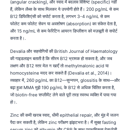
(angular cracking), और स्वाद में बदलाव विशिष्ट (specific) नहीं
हैं, लेकिन लैब्स के साथ मिलकर ये उपयोगी होते हैं। 200 pg/mL से कम
B12 डिफिशिएंसी को सपोर्ट करता है, लगभग 3-4 ng/mL से कम
फोलेट कम फोलेट सेवन या अवशोषण (absorption) का संकेत देता है,
और 15 ng/mL से कम फेरिटिन आयरन डिप्लीशन को मज़बूती से सपोर्ट
करता है।.
Devalia और सहयोगियों की British Journal of Haematology
की गाइडलाइन बताती है कि सीरम B12 भ्रामक हो सकता है, और जब
लक्षण और B12 स्तर मेल न खाएँ तो methylmalonic acid या
homocysteine मदद कर सकते हैं (Devalia et al., 2014)।
व्यवहार में, 260 pg/mL का B12—सुन्नपन, glossitis के साथ—और
बढ़ा हुआ MMA मुझे 190 pg/mL के B12 से अधिक चिंतित करता है,
जो biotin-free सप्लीमेंट लेने वाले पूरी तरह स्वस्थ व्यक्ति में पाया गया
हो।.
Zinc की कमी खराब स्वाद, धीमी epithelial repair, और मुंह में जलन
पैदा कर सकती है, लेकिन zinc परीक्षण झंझटभरा है। मैं सुबह fasting
serum zinc को albumin और CRP के साथ प्राथमिकता देता/देती