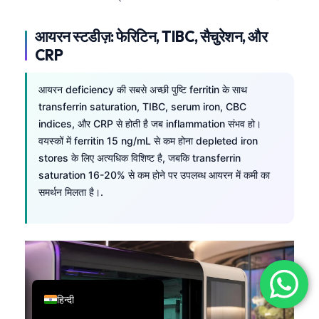
简体中文
आयरन स्टडीज़: फेरिटिन, TIBC, सैचुरेशन, और
Română
CRP
Türkçe
Ελληνικά
आयरन deficiency की सबसे अच्छी पुष्टि ferritin के साथ
transferrin saturation, TIBC, serum iron, CBC
Português
indices, और CRP से होती है जब inflammation संभव हो।
Español
वयस्कों में ferritin 15 ng/mL से कम होना depleted iron
stores के लिए अत्यधिक विशिष्ट है, जबकि transferrin
Italiano
saturation 16-20% से कम होने पर उपलब्ध आयरन में कमी का
עִבְרִית
समर्थन मिलता है।.
Français
العربية
Deutsch
English
हिन्दी