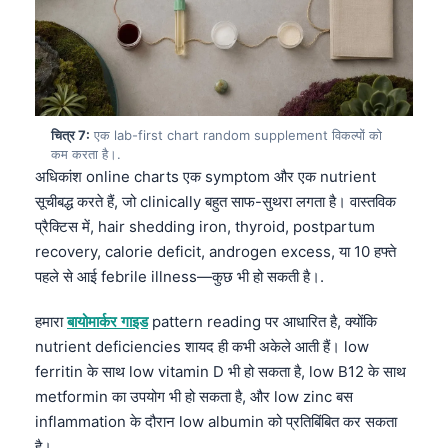
Frysk
Esperanto
Беларуская мова
Татар теле
चित्र 7:
एक lab-first chart random supplement विकल्पों को
Кыргызча
कम करता है।.
अधिकांश online charts एक symptom और एक nutrient
ئۇيغۇرچە
सूचीबद्ध करते हैं, जो clinically बहुत साफ-सुथरा लगता है। वास्तविक
Cebuano
प्रैक्टिस में, hair shedding iron, thyroid, postpartum
recovery, calorie deficit, androgen excess, या 10 हफ्ते
Basa Jawa
पहले से आई febrile illness—कुछ भी हो सकती है।.
ພາສາລາວ
Монгол
हमारा
बायोमार्कर गाइड
pattern reading पर आधारित है, क्योंकि
nutrient deficiencies शायद ही कभी अकेले आती हैं। low
Afrikaans
ferritin के साथ low vitamin D भी हो सकता है, low B12 के साथ
العربية المغربية
metformin का उपयोग भी हो सकता है, और low zinc बस
Occitan
inflammation के दौरान low albumin को प्रतिबिंबित कर सकता
है।.