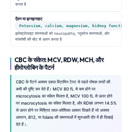
करता है
Català
O‘zbekcha
ऐंठन या झनझनाहट
Українська
Potassium, calcium, magnesium, kidney function, B
इलेक्ट्रोलाइट समस्याओं को neuropathy, ग्लूकोज समस्याओं, और
አማርኛ
मांसपेशी की चोट से अलग करता है
Kiswahili
ភាសាខ្មែរ
CBC के संकेत: MCV, RDW, MCH, और
ဗမာစာ
हीमोग्लोबिन के पैटर्न
ไทย
CBC के पैटर्न अक्सर एकल विटामिन टेस्ट से पहले पोषक तत्वों की
Tagalog
कमी की पुष्टि कर देते हैं। MCV 80 fL से कम होने पर
Tiếng Việt
microcytosis का संकेत मिलता है, MCV 100 fL से ऊपर होने
Bahasa Melayu
पर macrocytosis का संकेत मिलता है, और RDW लगभग 14.5%
से ऊपर होने पर मिश्रित लाल-कोशिका आकार दिखते हैं जो अक्सर
മലയാളം
आयरन, B12, या folate की समस्याओं में शुरुआती दौर में ही दिखाई
ಕನ್ನಡ
देते हैं।.
ગુજરાતી