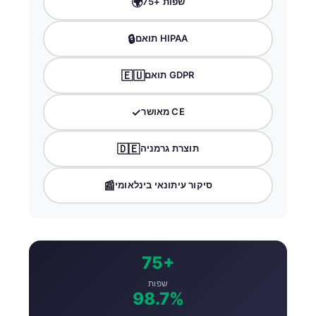
🌍
75+ שפות
🔒
תואם HIPAA
🇪🇺
תואם GDPR
✓
מאושר CE
🇩🇪
תוצרת גרמניה
📰
סיקור עיתונאי בינלאומי
75+
שפות
98.7%