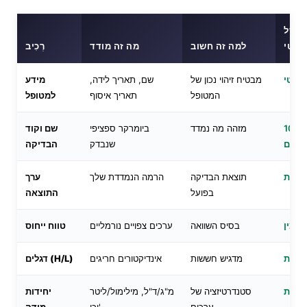
ת של
טסטי
למה זה חשוב
מה זה מודד
רְכִיב
טומטי
מבטיח זיהוי נכון של
שם, תאריך לידה,
מידע
המטופל
תאריך איסוף
למטופל
ונים של מעל 10,000
מזהה מה נמדד
ביומרקר ספציפי
שם וקוד
וגיים
שנבדק
הבדיקה
ן אמת
תוצאת הבדיקה
הרמה הנמדדת שלך
ערך
בפועל
התוצאה
ל/מין
בסיס השוואה
ערכים צפויים נורמליים
טווח ייחוס
לינית
מדגיש חששות
אינדיקטורים חריגים
דגלים (H/L)
ומטית
סטנדרטיזציה של
מ"ג/ד"ל, מילימול/ליטר
יחידות