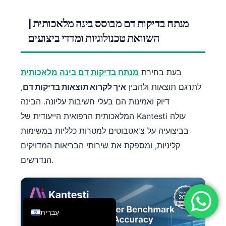
فارسی
מנתח בדיקות דם מבוסס בינה מלאכותית |
简体中文
השוואת טכנולוגיות ומדדי ביצועים
Română
Türkçe
בעת בחירת
מנתח בדיקות דם בינה מלאכותית
Ελληνικά
לתרגם תוצאות ולהבין
איך לקרוא תוצאות בדיקות דם
,
Português
דיוק ואמינות הם בעלי חשיבות עליונה. הבינה
Español
המלאכותית הרפואית הייעודית של Kantesti עולה
Italiano
בביצועיה על צ'אטבוטים למטרות כלליות במשימות
קליניות, ומספקת את שירותי הבריאות המדויקים
Français
הנדרשים.
العربية
Deutsch
English
עִבְרִית