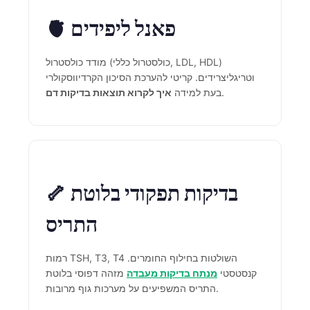
Gàidhlig
🫀 פאנל ליפידים
Euskara
Македонски јазик
מודד כולסטרול (כולסטרול כללי, LDL, HDL)
Latviešu valoda
וטריגליצרידים. קריטי להערכת הסיכון הקרדיווסקולרי
Galego
.
בעת למידה
איך לקרוא תוצאות בדיקות דם
অসমীয়া
සිංහල
سنڌي
پښتو
🦴 בדיקות תפקודי בלוטת
התריס
Slovenčina
Hrvatski
רמות TSH, T3, T4 השולטות בחילוף החומרים.
קנסטסטי
מנתח בדיקות מעבדה
מזהה דפוסי בלוטת
Suomi
התריס המשפיעים על מערכות גוף מרובות.
Қазақ тілі