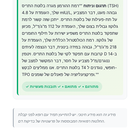
Čeština
תרגום וניתוח
""רמת ההורמון מגרה בלוטת התריס (TSH)
שלך, העומדת על 4.8 mIU/L, גבוהה מעט, דבר המצביע
日本語
על תת-פעילות של בלוטת התריס. ייתכן שזה קשור לרמת
Eesti
גלוקוז גבולית בצום שלך, העומדת על 112 מ"ג/ד"ל, מכיוון
שתפקוד בלוטת התריס משפיע ישירות על חילוף החומרים
Azərbaycan dili
של גלוקוז. רמת הכולסטרול הכללית שלך, העומדת על
Bosanski
218 מ"ג/ד"ל, גבוהה במידה בינונית, דבר הנצפה לעיתים
קרובות עם תפקוד לקוי של בלוטת התריס. ויטמין D ב-14
Svenska
ננוגרם/מ"ל מצביע על חסר, דבר המקושר למצב של
Српски језик
בלוטת התריס. אנו ממליצים לבקש T4 חופשי, נוגדנים ל-
TPO ופרקציונליזציה של פאנלים של שומנים.""
Íslenska
Հայերեն
✓ מתורגם • ✓ מתואם • ✓ תובנות מעשיות
Bahasa Indonesia
हिन्दी
מידע זה הוא מידע חינוכי. יש להתייעץ תמיד עם רופא לפני קבלת
Nederlands
החלטות רפואיות המבוססות על פרשנויות של בדיקות דם.
Dansk
Български