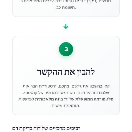
ערכים המסומנים כ-"H" (גבוה) או "L" (נמוך) דורשים
תשומת לב.
→
3
להבין את ההקשר
קחו בחשבון את גילכם, מיןכם, היסטוריית הבריאות
שלכם ותרופותיכם. השתמשו בתרופה של קנטסטי.
פלטפורמה המופעלת על ידי בינה מלאכותית
לפרשנות
מותאמת אישית.
רכיבים מרכזיים של דוח בדיקת דם