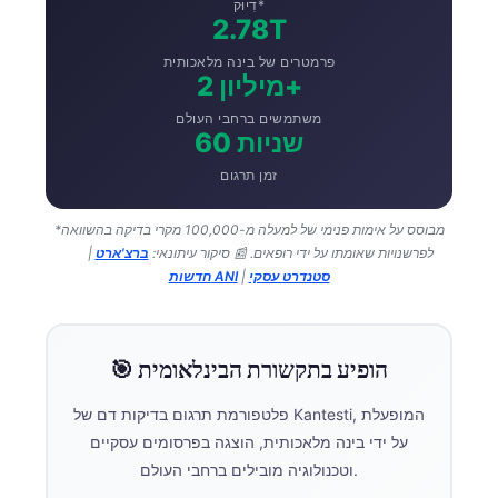
דִיוּק*
2.78T
פרמטרים של בינה מלאכותית
2 מיליון+
משתמשים ברחבי העולם
60 שניות
זמן תרגום
*מבוסס על אימות פנימי של למעלה מ-100,000 מקרי בדיקה בהשוואה
לפרשנויות שאומתו על ידי רופאים.
📰 סיקור עיתונאי:
ברצ'ארט
|
סטנדרט עסקי
|
חדשות ANI
🎯 הופיע בתקשורת הבינלאומית
פלטפורמת תרגום בדיקות דם של Kantesti, המופעלת
על ידי בינה מלאכותית, הוצגה בפרסומים עסקיים
וטכנולוגיה מובילים ברחבי העולם.