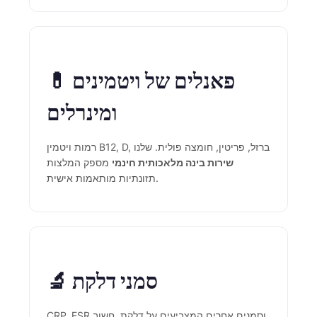
Català
O‘zbekcha
Українська
💊 פאנלים של ויטמינים
አማርኛ
Kiswahili
ומינרלים
ភាសាខ្មែរ
רמות ויטמין B12, D, ברזל, פריטין, חומצה פולית. שלנו
ဗမာစာ
שירות בינה מלאכותית חינמי
מספק המלצות
ไทย
תזונתיות מותאמות אישית.
Tagalog
Tiếng Việt
Bahasa Melayu
മലയാളം
🔬 סמני דלקת
ಕನ್ನಡ
ગુજરાતી
CRP, ESR וסמנים אחרים המצביעים על דלקת. חשוב