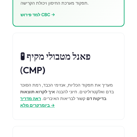
תפקוד מערכת החיסון ויכולת הקרישה.
Frysk
למד פירוש CBC →
Esperanto
Беларуская мова
Татар теле
Кыргызча
🧪 פאנל מטבולי מקיף
ئۇيغۇرچە
Cebuano
(CMP)
Basa Jawa
מעריך את תפקוד הכליות, אנזימי הכבד, רמת הסוכר
ພາສາລາວ
בדם ואלקטרוליטים. חיוני להבנה
איך לקרוא תוצאות
Монгол
בדיקות דם
קשור לבריאות האיברים.
ראה מדריך
ביומרקרים מלא →
Afrikaans
العربية المغربية
Occitan