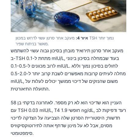
איור 4:
מעקב אחר סרטן עשוי לדרוש במכוון TSH נמוך יותר
מאשר בניתוח שפיר.
מעקב אחר סרטן תירואיד מובחן בסיכון גבוה עשוי להשתמש
ב-TSH מתחת ל-0.1 mIU/L, בעוד שבמחלה בסיכון בינוני
לרוב מכוונים ל-0.1-0.5 mIU/L. לחולים בסיכון נמוך וללא
מחלה לעיתים קרובות מאפשרים לשבת קרוב יותר ל-0.5-2.0
mIU/L, משום שהנזקים של דיכוי ממושך יכולים לעלות על
התועלת התיאורטית.
העניין הוא שדיכוי הוא לא רק מספר. לאחרונה בדקתי בן 58
עם TSH 0.03 mIU/L, T4 חופשי 1.9 ng/dL, רעד ודפיקות לב
חדשות; היסטוריית הסרטן שלה הצביעה על הצדקה לדיכוי
מסוים, אבל לא על מינון שדחף אותה לתירוטוקסיקוזיס
סימפטומטי.