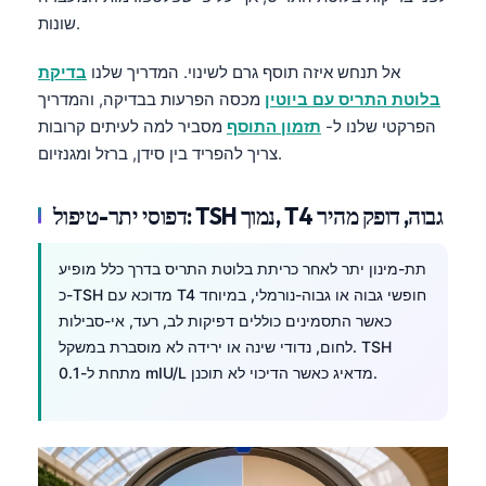
Čeština
שונות.
日本語
אל תנחש איזה תוסף גרם לשינוי. המדריך שלנו
בדיקת
Eesti
בלוטת התריס עם ביוטין
מכסה הפרעות בבדיקה, והמדריך
Azərbaycan dili
הפרקטי שלנו ל-
תזמון התוסף
מסביר למה לעיתים קרובות
צריך להפריד בין סידן, ברזל ומגנזיום.
Bosanski
Svenska
דפוסי יתר-טיפול: TSH נמוך, T4 גבוה, דופק מהיר
Српски језик
Íslenska
תת-מינון יתר לאחר כריתת בלוטת התריס בדרך כלל מופיע
כ-TSH מדוכא עם T4 חופשי גבוה או גבוה-נורמלי, במיוחד
Հայերեն
כאשר התסמינים כוללים דפיקות לב, רעד, אי-סבילות
Bahasa Indonesia
לחום, נדודי שינה או ירידה לא מוסברת במשקל. TSH
हिन्दी
מתחת ל-0.1 mIU/L מדאיג כאשר הדיכוי לא תוכנן.
Nederlands
Dansk
Български