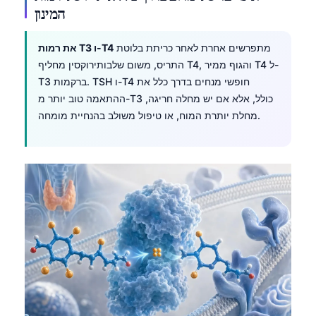
המינון
Frysk
Esperanto
מתפרשים אחרת לאחר כריתת בלוטת
את רמות T3 ו-T4
Беларуская мова
התריס, משום שלבותירוקסין מחליף T4, והגוף ממיר T4 ל-
T3 ברקמות. TSH ו-T4 חופשי מנחים בדרך כלל את
Татар теле
ההתאמה טוב יותר מ-T3 כולל, אלא אם יש מחלה חריגה,
Кыргызча
מחלת יותרת המוח, או טיפול משולב בהנחיית מומחה.
ئۇيغۇرچە
Cebuano
Basa Jawa
ພາສາລາວ
Монгол
Afrikaans
العربية المغربية
Occitan