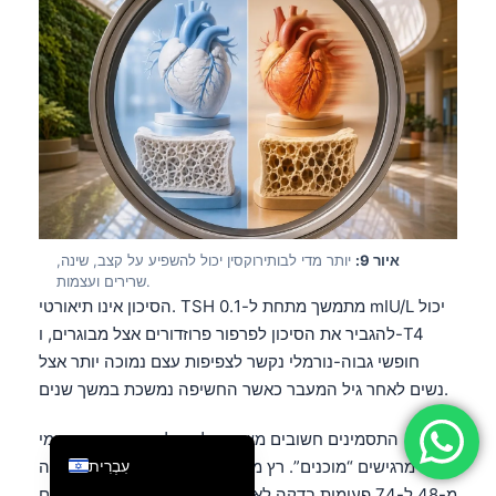
فارسی
简体中文
Română
Türkçe
Ελληνικά
Português
Español
איור 9:
יותר מדי לבותירוקסין יכול להשפיע על קצב, שינה,
שרירים ועצמות.
Italiano
הסיכון אינו תיאורטי. TSH מתמשך מתחת ל-0.1 mIU/L יכול
Français
להגביר את הסיכון לפרפור פרוזדורים אצל מבוגרים, ו-T4
العربية
חופשי גבוה-נורמלי נקשר לצפיפות עצם נמוכה יותר אצל
נשים לאחר גיל המעבר כאשר החשיפה נמשכת במשך שנים.
Deutsch
English
התסמינים חשובים משום שלא כולם עם עודף ביוכימי
עִבְרִית
מרגישים “מוכנים”. רץ מרתון שהדופק במנוחה שלו עלה
מ-48 ל-74 פעימות בדקה לאחר עלייה במינון עשוי להיות עם