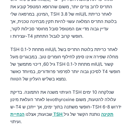
התריס לרוב צרים יותר, משום שהרופא המטפל קובע את
המינון. במרפאה שלי, TSH של 3.8 mIU/L לאחר כריתת
בלוטת התריס המלאה עשוי להיות תקין מבחינה טכנית, אך
עדיין גבוה מדי אם המטופל סובל מחוסר סבילות לקור,
עצירות ו-T4 חופשי קרוב לגבול התחתון.
TSH מתחת ל-0.1 mIU/L לאחר כריתת בלוטת התריס בשל
מחלה שפירה אינו סימן לחילוף חומרים טוב. במבוגרים מעל
גיל 60, דיכוי מתמשך של TSH מתחת ל-0.1 mIU/L קשור
לסיכון גבוה יותר לפרפור פרוזדורים, במיוחד כאשר T4 חופשי
נמצא בשליש העליון של הטווח.
העיתוי משנה את התמונה. בדיקת TSH שנלקחה 10 ימים
לאחר העלאת מינון levothyroxine עלולה להטעות, משום
ש-T4 חופשי משתנה בתוך ימים, אך ייתכן ש-TSH ידרוש 6-8
הנחיית TSH תקינה
נותנת הקשר של גיל
שבועות; אצלנו
ועיתוי.