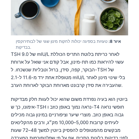
தமிழ்
తెలుగు
मराठी
اردو
איור 8:
טעויות בספיגה יכולות לחקות מינון שגוי של לבותירוקסין
בבדיקות.
বাংলা
TSH של 9.0 mIU/L לאחר כריתת בלוטת התריס הכוללת
Shqip
עשוי להיראות כמו תת-מינון, אבל קודם אני שואל על ארוחת
הבוקר, קפה, סידן, ברזל וטבליות שנשכחו. ל-TSH של
Magyar
מטופלת אחת ירד מ-11.6 ל-2.1 mIU/L בלי שינוי מינון לאחר
Slovenščina
שהעבירה את סידן קרבונט מארוחת הבוקר לארוחת הערב.
한국어
ביוטין הוא בעיה נפרדת משום שהוא יכול לעוות חלק מבדיקות
Polski
אימונו, כך ש-TSH נראה נמוך באופן כוזב ו-T4 חופשי נראה
Lietuvių kalba
גבוה באופן כוזב. מוצרי שיער וציפורניים במינון גבוה מכילים
Русский
לעיתים קרובות 5,000–10,000 מק״ג, ורבים מהקלינאים
מבקשים מהמטופלים להפסיק ביוטין למשך 48–72 שעות
ქართული
לפני בדיקות בלוטת התריס, אף על פי שפלטפורמות המעבדה