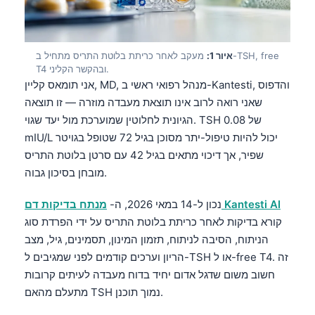
איור 1:
מעקב לאחר כריתת בלוטת התריס מתחיל ב-TSH, free
T4 ובהקשר הקליני.
אני תומאס קליין, MD, מנהל רפואי ראשי ב-Kantesti, והדפוס
שאני רואה לרוב אינו תוצאת מעבדה מוזרה — זו תוצאה
הגיונית לחלוטין שמוערכת מול יעד שגוי. TSH של 0.08
mIU/L יכול להיות טיפול-יתר מסוכן בגיל 72 שטופל בגויטר
שפיר, אך דיכוי מתאים בגיל 42 עם סרטן בלוטת התריס
מובחן בסיכון גבוה.
מנתח בדיקות דם Kantesti AI
נכון ל-14 במאי 2026, ה-
קורא בדיקות לאחר כריתת בלוטת התריס על ידי הפרדת סוג
הניתוח, הסיבה לניתוח, תזמון המינון, תסמינים, גיל, מצב
הריון וערכים קודמים לפני שמגיבים ל-TSH או ל-free T4. זה
חשוב משום שדגל אדום יחיד בדוח מעבדה לעיתים קרובות
מתעלם מהאם TSH נמוך תוכנן.