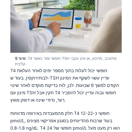
T4 חופשי עוזר כאשר TSH מתעכב, מדוכא, או אינו עקבי
איור 5:
קלינית.
T4 חופשי יכול לעלות בתוך מספר ימים לאחר העלאת
לבותירוקסין, בעוד ש-TSH עדיין עשוי לשקף את המינון
הקודם למשך 6 שבועות. לכן, לוח בדיקות מוקדם לאחר שינוי
מינון עם TSH תקין אבל T4 חופשי גבוה עדיין יכול להסביר
רעד, נדודי שינה או דופק מואץ.
חלק מהמעבדות באירופה מדווחות T4 חופשי כ-12-22
pmol/L, בעוד שרבות מהדיווחים בסגנון אמריקאי מציגים
0.8-1.8 ng/dL. T4 חופשי של 24 pmol/L הוא רק מעט מעל