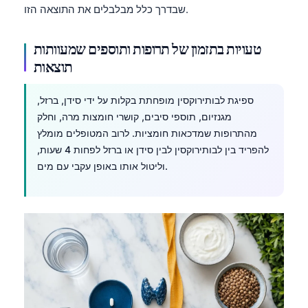
שבדרך כלל מבלבלים את התוצאה הזו.
Català
O‘zbekcha
טעויות בתזמון של תרופות ותוספים שמעוותות
Українська
תוצאות
አማርኛ
ספיגת לבותירוקסין מופחתת בקלות על ידי סידן, ברזל,
Kiswahili
מגנזיום, תוספי סיבים, קושרי חומצות מרה, וחלק
ភាសាខ្មែរ
מהתרופות שמדכאות חומציות. לרוב המטופלים מומלץ
ဗမာစာ
להפריד בין לבותירוקסין לבין סידן או ברזל לפחות 4 שעות,
וליטול אותו באופן עקבי עם מים.
ไทย
Tagalog
Tiếng Việt
Bahasa Melayu
മലയാളം
ಕನ್ನಡ
ગુજરાતી