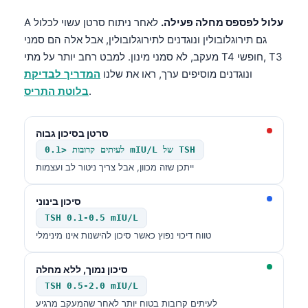
עלול לפספס מחלה פעילה.
לאחר ניתוח סרטן עשוי לכלול
A
גם תירוגלובולין ונוגדנים לתירוגלובולין, אבל אלה הם סמני
מעקב, לא סמני מינון. למבט רחב יותר על מתי T4 חופשי, T3
ונוגדנים מוסיפים ערך, ראו את שלנו
המדריך לבדיקת
.
בלוטת התריס
סרטן בסיכון גבוה
לעיתים קרובות <0.1 mIU/L של TSH
ייתכן שזה מכוון, אבל צריך ניטור לב ועצמות
סיכון בינוני
TSH 0.1-0.5 mIU/L
טווח דיכוי נפוץ כאשר סיכון להישנות אינו מינימלי
סיכון נמוך, ללא מחלה
TSH 0.5-2.0 mIU/L
לעיתים קרובות בטוח יותר לאחר שהמעקב מרגיע