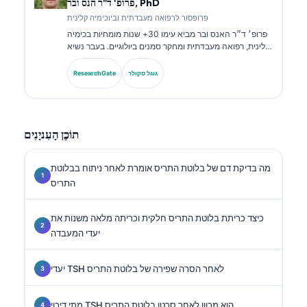
פרופ' ד"ר הנס ובר, PhD
פרופסור לרפואה מעבדתית וביוכימיה קלינית
פרופ׳ ד״ר האנס ובר מביא עימו 30+ שנות מומחיות בכימיה
קלינית, רפואה מעבדתית ומחקר סמנים ביולוגיים. בעבר נשיא
האגודה הגרמנית לכימיה קלינית, הוא מתמחה בניתוח לוחות
אבחנתיים, בסטנדרטיזציה של סמנים ביולוגיים וברפואה
גוגל סקולר
ResearchGate
מעבדתית בסיוע בינה מלאכותית.
תוֹכֶן הָעִניָנִים
מה בדיקת דם של בלוטת התריס אומרת לאחר ניתוח בבלוטת
התריס
כיצד כריתת בלוטת התריס חלקית וכריתה מלאה משנות את
יעדי המעבדה
יעדי TSH לאחר הסרה שפירה של בלוטת התריס
מתי דיכוי TSH הוא מכוון לאחר סרטן בלוטת התריס