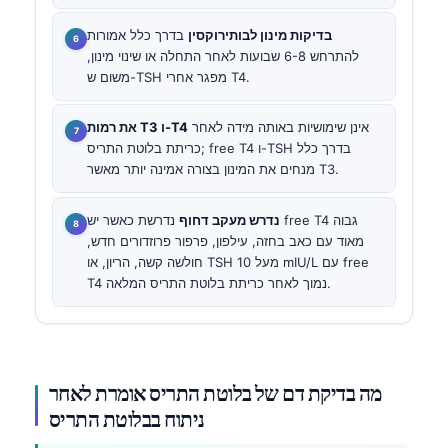
בדיקות מינון לבותירוקסין
בדרך כלל אמורות
להתרחש 6-8 שבועות לאחר התחלה או שינוי מינון,
משום ש-TSH מפגר אחרי T4.
אינן שימושיות באותה מידה לאחר
את רמות T3 ו-T4
כריתת בלוטת התריס; free T4 ו-TSH בדרך כלל
מנחים את המינון בצורה אמינה יותר מאשר T3.
נדרש מעקב דחוף
נדרשת כאשר יש free T4 גבוה
מאוד עם כאב בחזה, עילפון, פרפור פרוזדורים חדש,
חולשה קשה, הריון, או TSH מעל 10 mIU/L עם free
T4 נמוך לאחר כריתת בלוטת התריס המלאה.
מה בדיקת דם של בלוטת התריס אומרת לאחר
ניתוח בבלוטת התריס