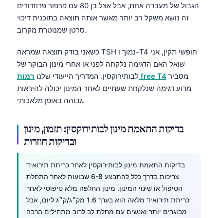
הגבול של מעבדה אחת, אבל אצל בן 80 עם פרפור פרוזדורים
זה נושא משקל רב יותר מאשר אותה תוצאה בתוכנית דיכוי
סרטן שמנוטרת מקרוב.
כשאני בודק תוצאה שמראה TSH נמוך ו-T4 חופשי תקין, אני
שואל האם הדגימה נלקחה לפני או אחרי מינון הבוקר של
מסביר
רמות free T4
לבותירוקסין. המדריך הייעודי שלנו
מדוע דגימה שנלקחת שעתיים לאחר המינון יכולה להיראות
גבוהה באופן מלאכותי.
בדיקות התאמת מינון לבותירוקסין: תזמון, מינון
ובדיקות חוזרות
בדיקות התאמת מינון לבותירוקסין לאחר כריתת תירואיד
צריכות בדרך כלל להתבצע 6-8 שבועות לאחר התחלת
הטיפול או שינוי המינון. מינון החלפה מלא טיפוסי לאחר
כריתת תירואיד מלאה הוא בערך 1.6 מק״ג/ק״ג ליום, אבל
מבוגרים יותר ואנשים עם מחלת לב לרוב מתחילים הרבה