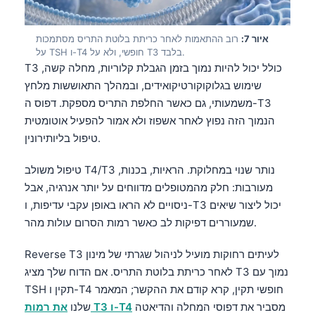
Gàidhlig
Euskara
איור 7:
רוב ההתאמות לאחר כריתת בלוטת התריס מסתמכות
Македонски јазик
על TSH ו-T4 חופשי, ולא על T3 בלבד.
T3 כולל יכול להיות נמוך בזמן הגבלת קלוריות, מחלה קשה,
Latviešu valoda
שימוש בגלוקוקורטיקואידים, ובמהלך התאוששות מלחץ
Galego
משמעותי, גם כאשר החלפת התריס מספקת. דפוס ה-T3
অসমীয়া
הנמוך הזה נפוץ לאחר אשפוז ולא אמור להפעיל אוטומטית
טיפול בליותירונין.
සිංහල
سنڌي
טיפול משולב T4/T3 נותר שנוי במחלוקת. הראיות, בכנות,
پښتو
מעורבות: חלק מהמטופלים מדווחים על יותר אנרגיה, אבל
ניסויים לא הראו באופן עקבי עדיפות, ו-T3 יכול ליצור שיאים
שמעוררים דפיקות לב כאשר רמות הסרום עולות מהר.
Slovenčina
Reverse T3 לעיתים רחוקות מועיל לניהול שגרתי של מינון
Hrvatski
לאחר כריתת בלוטת התריס. אם הדוח שלך מציג T3 נמוך עם
Suomi
TSH תקין ו-T4 חופשי תקין, קרא קודם את ההקשר; המאמר
Қазақ тілі
מסביר את דפוסי המחלה והדיאטה
את רמות T3 ו-T4
שלנו