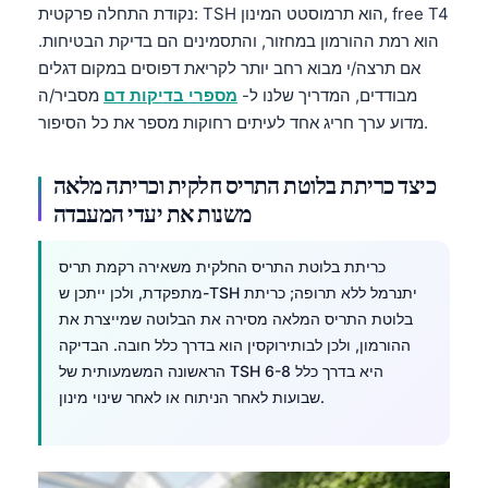
נקודת התחלה פרקטית: TSH הוא תרמוסטט המינון, free T4
הוא רמת ההורמון במחזור, והתסמינים הם בדיקת הבטיחות.
אם תרצה/י מבוא רחב יותר לקריאת דפוסים במקום דגלים
מבודדים, המדריך שלנו ל-
מספרי בדיקות דם
מסביר/ה
מדוע ערך חריג אחד לעיתים רחוקות מספר את כל הסיפור.
כיצד כריתת בלוטת התריס חלקית וכריתה מלאה
משנות את יעדי המעבדה
כריתת בלוטת התריס החלקית משאירה רקמת תריס
מתפקדת, ולכן ייתכן ש-TSH יתנרמל ללא תרופה; כריתת
בלוטת התריס המלאה מסירה את הבלוטה שמייצרת את
ההורמון, ולכן לבותירוקסין הוא בדרך כלל חובה. הבדיקה
הראשונה המשמעותית של TSH היא בדרך כלל 6-8
שבועות לאחר הניתוח או לאחר שינוי מינון.