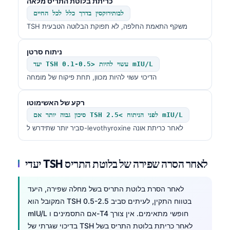
כריתת בלוטת התריס מלאה
לבותירוקסין בדרך כלל לכל החיים
TSH משקף התאמת החלפה, לא תפוקת הבלוטה הטבעית
ניתוח סרטן
יעד TSH עשוי להיות <0.1-0.5 mIU/L
הדיכוי עשוי להיות מכוון, תחת פיקוח של מומחה
רקע של האשימוטו
סיכון גבוה יותר אם TSH לפני הניתוח >2.5 mIU/L
סביר יותר שתידרש ל-levothyroxine לאחר כריתת אונה
יעדי TSH לאחר הסרה שפירה של בלוטת התריס
לאחר הסרת בלוטת התריס בשל מחלה שפירה, היעד
המקובל הוא TSH בטווח התקין, לעיתים סביב 0.5-2.5
mIU/L אם התסמינים ו-T4 חופשי מתאימים. אין צורך
בדיכוי שגרתי של TSH לאחר כריתת בלוטת התריס בשל