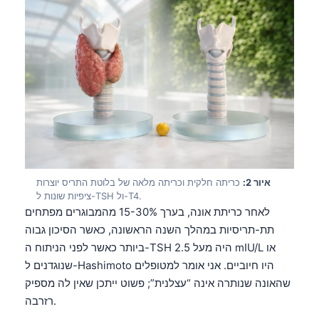
איור 2:
כריתה חלקית וכריתה מלאה של בלוטת התריס יוצרות
ציפיות שונות ל-TSH ול-T4.
לאחר כריתת אונה, בערך 15-30% מהמבוגרים מפתחים
תת-תריסיות במהלך השנה הראשונה, כאשר הסיכון גבוה
ביותר כאשר לפני הניתוח ה-TSH היה מעל 2.5 mIU/L או
שנוגדנים ל-Hashimoto היו חיוביים. אני אומר למטופלים
שהאונה שנותרה אינה “עצלנית”; פשוט ייתכן שאין לה מספיק
רזרבה.