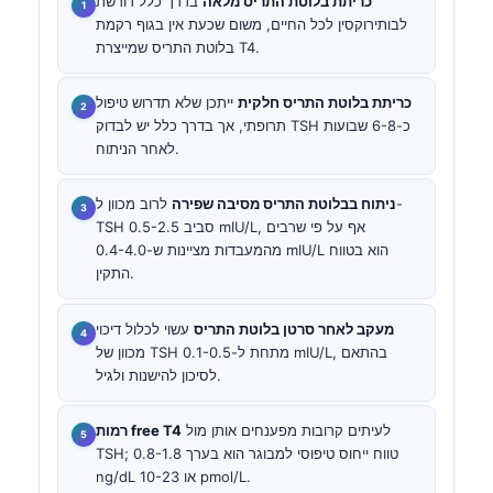
כריתת בלוטת התריס מלאה
בדרך כלל דורשת
לבותירוקסין לכל החיים, משום שכעת אין בגוף רקמת
בלוטת התריס שמייצרת T4.
כריתת בלוטת התריס חלקית
ייתכן שלא תדרוש טיפול
תרופתי, אך בדרך כלל יש לבדוק TSH כ-6-8 שבועות
לאחר הניתוח.
ניתוח בבלוטת התריס מסיבה שפירה
לרוב מכוון ל-
TSH סביב 0.5-2.5 mIU/L, אף על פי שרבים
מהמעבדות מציינות ש-0.4-4.0 mIU/L הוא בטווח
התקין.
מעקב לאחר סרטן בלוטת התריס
עשוי לכלול דיכוי
מכוון של TSH מתחת ל-0.1-0.5 mIU/L, בהתאם
לסיכון להישנות ולגיל.
לעיתים קרובות מפענחים אותן מול
רמות free T4
TSH; טווח ייחוס טיפוסי למבוגר הוא בערך 0.8-1.8
ng/dL או 10-23 pmol/L.