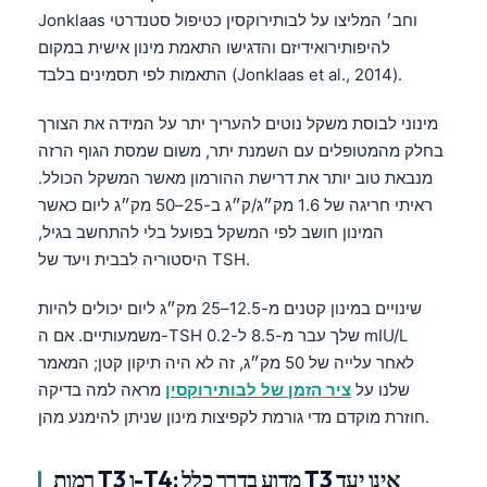
Jonklaas וחב׳ המליצו על לבותירוקסין כטיפול סטנדרטי
להיפותירואידיזם והדגישו התאמת מינון אישית במקום
התאמות לפי תסמינים בלבד (Jonklaas et al., 2014).
מינוני לבוסת משקל נוטים להעריך יתר על המידה את הצורך
בחלק מהמטופלים עם השמנת יתר, משום שמסת הגוף הרזה
מנבאת טוב יותר את דרישת ההורמון מאשר המשקל הכולל.
ראיתי חריגה של 1.6 מק״ג/ק״ג ב-25–50 מק״ג ליום כאשר
המינון חושב לפי המשקל בפועל בלי להתחשב בגיל,
היסטוריה לבבית ויעד של TSH.
שינויים במינון קטנים מ-12.5–25 מק״ג ליום יכולים להיות
משמעותיים. אם ה-TSH שלך עבר מ-8.5 ל-0.2 mIU/L
לאחר עלייה של 50 מק״ג, זה לא היה תיקון קטן; המאמר
שלנו על
ציר הזמן של לבותירוקסין
מראה למה בדיקה
חוזרת מוקדם מדי גורמת לקפיצות מינון שניתן להימנע מהן.
Norsk bokmål
Ślōnskŏ gŏdka
רמות T3 ו-T4: מדוע בדרך כלל T3 אינו יעד