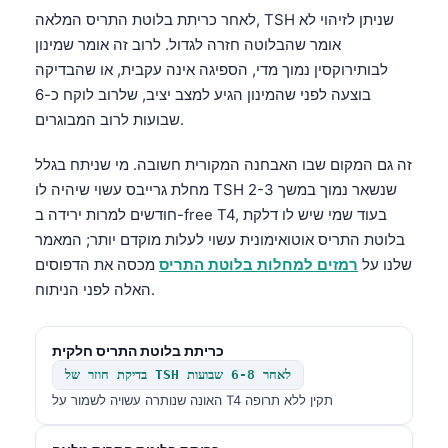
לאחר כריתת בלוטת התריס המלאה, TSH שניתן לזיהוי לא
אומר שהבלוטה חזרה לגדול. לרוב זה אומר שמינון
לבותירוקסין נמוך מדי, הספיגה אינה עקבית, או שהבדיקה
בוצעה לפני שהמינון הגיע למצב יציב, שלרוב לוקח כ-6
שבועות לרוב המבוגרים.
זה גם המקום שבו האבחנה המקורית חשובה. מי שניתח בגלל
מחלת גרייבס עשוי שיהיה לו TSH שנשאר נמוך במשך 2-3
חודשים למרות ירידה ב-free T4, בעוד שמי שיש לו דלקת
בלוטת התריס אוטואימונית עשוי לעלות מוקדם יותר; המאמר
שלנו על
רמזים למחלות בלוטת התריס
מכסה את הדפוסים
האלה לפני הניתוח.
כריתת בלוטת התריס חלקית
בדיקת חוזר של TSH לאחר 6-8 שבועות
האונה שנותרה עשויה לשמור על T4 תקין ללא תרופה