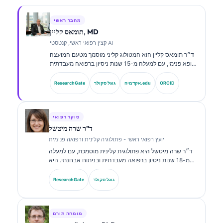
מחבר ראשי
תומאס קליין, MD
קצין רפואי ראשי, קנטסטי AI
ד״ר תומאס קליין הוא המטולוג קליני מוסמך מטעם המועצה
ורופא פנימי, עם למעלה מ-15 שנות ניסיון ברפואה מעבדתית
ובניתוח קליני בסיוע בינה מלאכותית. כמנהל הרפואה הראשי
ב-Kantesti AI, הוא מספק פיקוח קליני על הדיוק הרפואי של
ORCID
אקדמיה.edu
גוגל סקולר
ResearchGate
רשת הנוירונים הקניינית. ד״ר קליין פרסם רבות בנושאי
פרשנות סמנים ביולוגיים ואבחון מעבדתי בנושאים של רפואה
מעבדתית.
סוקר רפואי
ד"ר שרה מיטשל
יועץ רפואי ראשי - פתולוגיה קלינית ורפואה פנימית
ד״ר שרה מיטשל היא פתולוגית קלינית מוסמכת, עם למעלה
מ-18 שנות ניסיון ברפואה מעבדתית ובניתוח אבחנתי. היא
מחזיקה בהסמכות התמחות בכימיה קלינית, ופרסמה רבות על
לוחות סמנים ביולוגיים וניתוח מעבדתי במסגרת פרקטיקה
גוגל סקולר
ResearchGate
קלינית.
מומחה תורם