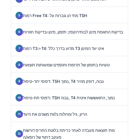
רמות Free T4: מתי הן גוברות על TSH
בדיקות התאמת מינון לבותירוקסין: תזמון, מינון ובדיקות חוזרות
רמות T3 ו-T4: מדוע בדרך כלל T3 אינו יעד המינון
טעויות בתזמון של תרופות ותוספים שמעוותות תוצאות
דפוסי יתר-טיפול: TSH נמוך, T4 גבוה, דופק מהיר
דפוסי תת-טיפול: TSH גבוה, T4 נמוך, התאוששות איטית
הריון, גיל ומחלות נלוות משנים את היעד
מתי תוצאות מעבדה לאחר כריתת בלוטת התריס דורשות
מעקב דחוף של רופא/ה