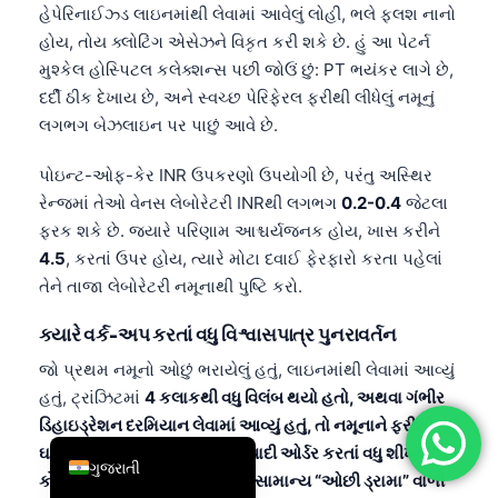
હેપેરિનાઈઝ્ડ લાઇનમાંથી લેવામાં આવેલું લોહી, ભલે ફ્લશ નાનો
简体中文
હોય, તોય ક્લોટિંગ એસેઝને વિકૃત કરી શકે છે. હું આ પેટર્ન
Română
મુશ્કેલ હોસ્પિટલ કલેક્શન્સ પછી જોઉં છું: PT ભયંકર લાગે છે,
દર્દી ઠીક દેખાય છે, અને સ્વચ્છ પેરિફેરલ ફરીથી લીધેલું નમૂનું
Türkçe
લગભગ બેઝલાઇન પર પાછું આવે છે.
Ελληνικά
Português
પોઇન્ટ-ઓફ-કેર INR ઉપકરણો ઉપયોગી છે, પરંતુ અસ્થિર
રેન્જમાં તેઓ વેનસ લેબોરેટરી INRથી લગભગ
0.2-0.4
જેટલા
Español
ફરક શકે છે. જ્યારે પરિણામ આશ્ચર્યજનક હોય, ખાસ કરીને
Italiano
4.5
, કરતાં ઉપર હોય, ત્યારે મોટા દવાઈ ફેરફારો કરતા પહેલાં
עִבְרִית
તેને તાજા લેબોરેટરી નમૂનાથી પુષ્ટિ કરો.
Français
ક્યારે વર્ક-અપ કરતાં વધુ વિશ્વાસપાત્ર પુનરાવર્તન
العربية
જો પ્રથમ નમૂનો ઓછું ભરાયેલું હતું, લાઇનમાંથી લેવામાં આવ્યું
Deutsch
હતું, ટ્રાંઝિટમાં
4 કલાકથી વધુ વિલંબ થયો હતો, અથવા ગંભીર
ડિહાઇડ્રેશન દરમિયાન લેવામાં આવ્યું હતું, તો નમૂનાને ફરીથી લેવું
English
ઘણીવાર વધારાના ટેસ્ટોની લાંબી યાદી ઓર્ડર કરતાં વધુ શીખવે છે.
ગુજરાતી
કોગ્યુલેશન ક્લિનિકમાં આ સૌથી સામાન્ય “ઓછી ડ્રામા” વાળી