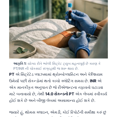
આકૃતિ 1:
યોગ્ય રીતે ભરેલી સિટ્રેટ ટ્યુબ મહત્વપૂર્ણ છે કારણ કે
PT/INR ની ચોકસાઈ સંગ્રહથી જ શરૂ થાય છે.
PT
એ સિટ્રેટેડ પ્લાઝ્મામાં થ્રોમ્બોપ્લાસ્ટિન અને કેલ્શિયમ
ઉમેર્યા પછી સેકન્ડોમાં થતો કાચો ક્લોટિંગ સમય છે.
INR
એ
એક માનકીકૃત અનુપાત છે જે રીએજન્ટના તફાવતો ઘટાડવા
માટે બનાવાયો છે, તેથી
14.0 સેકન્ડનો PT
એક લેબમાં સ્વીકાર્ય
હોઈ શકે છે અને બીજી લેબમાં અસામાન્ય હોઈ શકે છે.
જ્યારે હું, થોમસ ક્લાઇન, એમડી, કોઈ રિપોર્ટની સમીક્ષા કરું છું