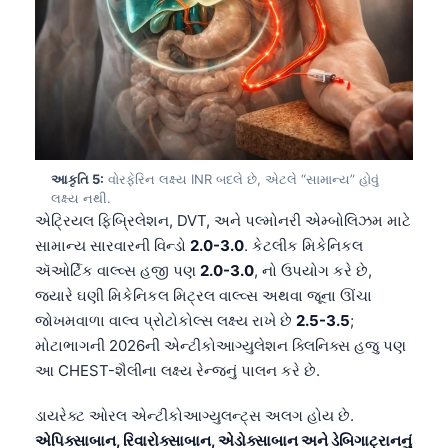
આકૃતિ 5:
વોરફેરિન લક્ષ્ય INR બદલે છે, એટલે “સામાન્ય” હોવું
લક્ષ્ય નથી.
એટ્રિયલ ફિબ્રિલેશન, DVT, અને પલ્મોનરી એમ્બોલિઝમ માટે
સામાન્ય સારવારની વિન્ડો
2.0-3.0
. કેટલીક મિકેનિકલ
ઍઓર્ટિક વાલ્વ્સ હજી પણ
2.0-3.0
, નો ઉપયોગ કરે છે,
જ્યારે ઘણી મિકેનિકલ મિટ્રલ વાલ્વ્સ અથવા જૂના ઊંચા
જોખમવાળા વાલ્વ પ્રોટોકોલ્સ લક્ષ્ય રાખે છે
2.5-3.5
;
મોટાભાગની 2026ની એન્ટીકોઆગ્યુલેશન ક્લિનિક્સ હજુ પણ
આ CHEST-શૈલીના લક્ષ્ય રેન્જનું પાલન કરે છે.
ડાયરેક્ટ ઓરલ એન્ટીકોઆગ્યુલન્ટ્સ અલગ હોય છે.
એપિક્સાબાન, રિવારોક્સાબાન, એડોક્સાબાન અને ડેબિગાટ્રાનનું