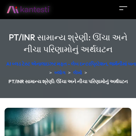
PT/INR સામાન્ય શ્રેણી: ઊંચા અને
નીચા પરિણામોનું અર્થઘટન
AI બ્લડ ટેસ્ટ એનાલાઇઝર મફત - લેબ ઇન્ટરપ્રિટેશન, જર્મનીમાં બન
>
બ્લોગ
>
લેખો
>
PT/INR સામાન્ય શ્રેણી: ઊંચા અને નીચા પરિણામોનું અર્થઘટન