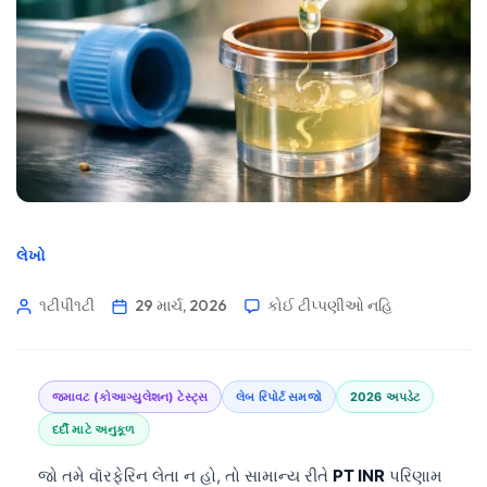
લેખો
૧ટીપી૧ટી
29 માર્ચ, 2026
કોઈ ટીપ્પણીઓ નહિ
જમાવટ (કોઆગ્યુલેશન) ટેસ્ટ્સ
લેબ રિપોર્ટ સમજો
2026 અપડેટ
દર્દી માટે અનુકૂળ
જો તમે વૉરફેરિન લેતા ન હો, તો સામાન્ય રીતે
PT INR
પરિણામ