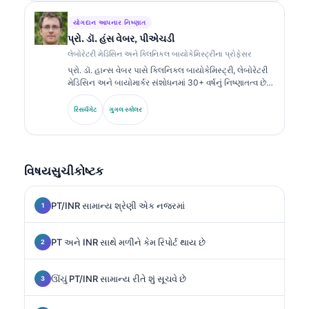
યોગદાન આપનાર નિષ્ણાત
પ્રો. ડૉ. હંસ વેબર, પીએચડી
લેબોરેટરી મેડિસિન અને ક્લિનિકલ બાયોકેમિસ્ટ્રીના પ્રોફેસર
પ્રો. ડૉ. હાન્સ વેબર પાસે ક્લિનિકલ બાયોકેમિસ્ટ્રી, લેબોરેટરી
મેડિસિન અને બાયોમાર્કર સંશોધનમાં 30+ વર્ષનું નિષ્ણાતત્વ છે.
જર્મન સોસાયટી ફોર ક્લિનિકલ કેમિસ્ટ્રીના ભૂતપૂર્વ પ્રમુખ
તરીકે, તેઓ ડાયગ્નોસ્ટિક પેનલ વિશ્લેષણ, બાયોમાર્કર
રિસર્ચગેટ
ગુગલ સ્કોલર
સ્ટાન્ડર્ડાઇઝેશન અને AI-સહાયિત લેબોરેટરી મેડિસિનમાં
વિશેષતા ધરાવે છે.
વિષયસુચીકોષ્ટક
PT/INR સામાન્ય શ્રેણી એક નજરમાં
PT અને INR સાથે મળીને કેમ રિપોર્ટ થાય છે
ઊંચું PT/INR સામાન્ય રીતે શું સૂચવે છે