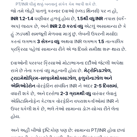
PT/INR ધીમું થક્કું બનવાનું સંકેત કેમ આપી શકે છે.
જો તમે લોહી પાતળું કરનાર દવાઓ (બ્લડ થિનર્સ) પર ન હો,
INR 1.2-1.4
ઘણીવાર હળવું હોય છે,
1.5થી વધુ INR
તપાસ (વર્ક-
અપ) લાયક છે, અને
INR 2.0 કરતાં વધુ
એટલું અસામાન્ય છે કે
હું ઝડપથી સમજૂતી મેળવવા માગું છું. લેબની ઉપરની મર્યાદા
કરતાં લગભગ
3 સેકન્ડ વધુ
અથવા INR લગભગ
1.5
તાત્કાલિક
પ્રક્રિયા પહેલાં સામાન્ય રીતે એ જ દિવસે સમીક્ષા શરૂ થાય છે.
દવાઓની પરસ્પર ક્રિયાઓ મોટાભાગના દર્દીઓ જેટલી અપેક્ષા
રાખે છે તેના કરતાં વધુ મહત્વની હોય છે.
મેટ્રોનિડાઝોલ,
ટ્રાઇમેથોપ્રિમ-સલ્ફામેથોક્સાઝોલ, ફ્લુકોનાઝોલ અને
એમિઓડેરોન
વોરફેરિન સંબંધિત INR ને અંદર
2-5 દિવસમાં
,
વધારી શકે છે, અને દરરોજ
2-3 ગ્રામથી વધુ
વારંવાર લેવાતું
એસિટામિનોફેન કેટલાક વોરફેરિન વપરાશકર્તાઓમાં INR ને
ઉપર ધકેલી શકે છે, ભલે તેઓ સામાન્ય ડોઝ યોગ્ય રીતે લેતા
હોય.
અને અહીં બીજો દૃષ્ટિકોણ પણ છે: સામાન્ય PT/INR હોવા છતાં