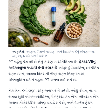
આકૃતિ 6:
આહાર, પિત્તનો પ્રવાહ, અને વિટામિન Kનું શોષણ—આ
બધું PT/INRને બદલી શકે છે.
PT વહેલું કેમ વધે છે તેનું કારણ બાયોકેમિકલ છે:
ફેક્ટર VIIનું
અર્ધઆયુષ્ય અંદાજે 4-6 કલાક છે
. તીવ્ર હેપેટાઇટિસ, ઇસ્કેમિક
યકૃત ઇજા, અથવા વિકસતી તીવ્ર યકૃત નિષ્ફળતામાં,
એલ્બ્યુમિન ઘટે તે પહેલાં PT ખરાબ થઈ શકે છે.
વિટામિન Kની ઉણપ થોડું અલગ રીતે વર્તે છે. ઓછું સેવન, લાંબા
સમય સુધી એન્ટિબાયોટિક્સ, પેન્ક્રિયાટિક રોગ, સિલિયાક રોગ,
Norsk bokmål
અથવા કોલેસ્ટેસિસ શોષણ ઘટાડે શકે છે, અને દેખરેખ હેઠળ
Ślōnskŏ gŏdka