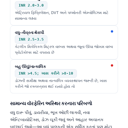
INR 2.0-3.0
એટ્રિયલ ફિબ્રિલેશન, DVT અને પલ્મોનરી એમ્બોલિઝમ માટે
સામાન્ય લક્ષ્ય
વધુ-તીવ્રતા થેરાપી
INR 2.5-3.5
કેટલીક મિકેનિકલ મિટ્રલ વાલ્વ્સ અથવા જૂના ઊંચા જોખમ વાલ્વ
પ્રોટોકોલ્સ માટે વપરાય છે
બહુ ઊંચું/તાત્કાલિક
INR >4.5; ખાસ કરીને >8-10
ડોઝની સમીક્ષા અથવા તાત્કાલિક વ્યવસ્થાપન જરૂરી છે, ખાસ
કરીને જો રક્તસ્ત્રાવ થઈ રહ્યો હોય તો
સામાન્ય વૉરફેરિન અસ્થિર કરનારા પરિબળો
વધુ દારૂ પીવું, ડાયરીયા, ભૂખ ઓછી લાગવી, નવા
એન્ટિબાયોટિક્સ, ડોઝ ચૂકી જવું અને આહાર અચાનક
બદલાઈ જવો—આ બધું પાલકની એક સર્વિંગ કરતાં પણ મોટા