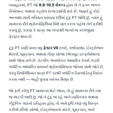
વ્યવહારમાં, PT જો
9.8-10.5 સેકન્ડ
હોય તો તે ફક્ત અલગ
રીએજન્ટ અથવા કંટ્રોલ રેન્જ દર્શાવી શકે છે. જ્યારે હું કોઈ
અન્યથા સારી તબિયત ધરાવતા દર્દીમાં ટૂંકું PT જોઉં છું, ત્યારે હું
સામાન્ય રીતે થ્રોમ્બોફિલિયા વિશે વાત કરતા પહેલાં તેને ફરીથી
કરાવું છું, કારણ કે માત્ર આ નંબરથી ભાગ્યે જ કાળજીમાં
ફેરફાર થાય છે.
ટૂંકું PT ઘણી વખત વધુ
ફેક્ટર VII
સ્તરો, ગર્ભાવસ્થા, ઈસ્ટ્રોજન
થેરાપી, ધૂમ્રપાન, અથવા તીવ્ર સોજા (એક્યુટ ઇન્ફ્લેમેશન)
સાથે જોવા મળે છે. કેટલીક અવલોકન આધારિત પેપર્સ ઝડપી
ક્લોટિંગ-આધારિત સમયને થ્રોમ્બોસિસના જોખમ સાથે જોડે છે,
પરંતુ ક્લિનિશિયન માત્ર PT પરથી ક્લોટિંગ ડિસઓર્ડરનું નિદાન
કરતા નથી — અહીં પુરાવા ખરેખર મિશ્ર છે.
જો ફરી કરેલું PT સામાન્ય થઈ જાય, તો હું સામાન્ય રીતે ત્યાં
જ અટકી જાઉં છું. જો તે ટૂંકું જ રહે અને વ્યક્તિગત અથવા
કૌટુંબિક ગાંઠનો ઇતિહાસ હોય, તો અમે દૃષ્ટિકોણ વધુ વિસ્તૃત
કરીએ છીએ: સોજો, ઈસ્ટ્રોજનનો સંપર્ક, ધૂમ્રપાન, અને