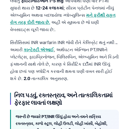
લેવાતું
ફાઇટોનાડિઓન 1-5 mg
આપવાથી ઘણી વાર PTમાં
Frysk
સુધારો થાય છે
12-24 કલાકમાં
; સીરમ પ્રોટીન પેનલમાં નીચું
એલ્બ્યુમિન અથવા બદલાયેલા ગ્લોબ્યુલિન્સ
મને ફરીથી યકૃત
Esperanto
રોગ તરફ દોરી જાય છે.
અહીં એ સૂક્ષ્મતા છે જે ઘણી
Беларуская мова
વેબસાઇટ્સ ચૂકી જાય છે:.
Татар теле
સિર્રોસિસમાં INR warfarin INR જેવી રીતે કેલિબ્રેટ થતું નથી
.
.
Кыргызча
અમારી
કાન્ટેસ્ટી એઆઈ
, અર્થઘટન એન્જિન PT/INRને
ئۇيغۇرچە
પ્લેટલેટ્સ, ફાઇબ્રિનોજન, બિલિરુબિન, એલ્બ્યુમિન અને કિડની
Cebuano
ફંક્શનની સાથે તોલે છે, કારણ કે સિર્રોટિક દર્દીમાં INR ઊંચું
હોવા છતાં પણ ક્લોટિંગ કરવાની ક્ષમતા ઘણી વખત સારી હોઈ
Basa Jawa
શકે છે.
2.0
તાત્કાલિક અનુસરણ.
ພາສາລາວ
Монгол
નિલ પડવું, રક્તસ્ત્રાવ, અને તાત્કાલિકતામાં
Afrikaans
ફેરફાર લાવતાં લક્ષણો
العربية المغربية
જરૂરી છે જ્યારે PT/INR ઊંચું હોય અને તમને સક્રિય
Occitan
રક્તસ્ત્રાવ, કાળો સ્ટૂલ, લોહી ઉલટી, લોહી ખાંસી, બેહોશી,