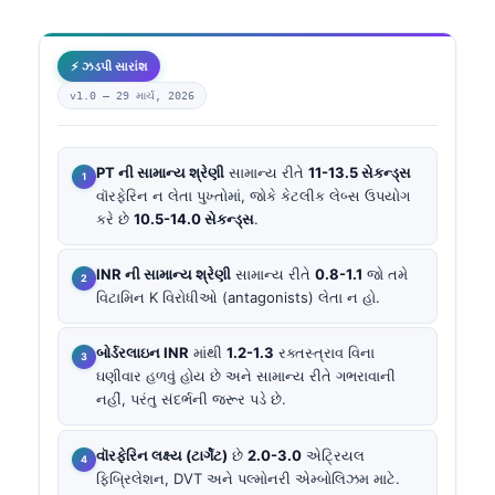
⚡ ઝડપી સારાંશ
v1.0 —
29 માર્ચ, 2026
PT ની સામાન્ય શ્રેણી
સામાન્ય રીતે
11-13.5 સેકન્ડ્સ
વૉરફેરિન ન લેતા પુખ્તોમાં, જોકે કેટલીક લેબ્સ ઉપયોગ
કરે છે
10.5-14.0 સેકન્ડ્સ
.
INR ની સામાન્ય શ્રેણી
સામાન્ય રીતે
0.8-1.1
જો તમે
વિટામિન K વિરોધીઓ (antagonists) લેતા ન હો.
બોર્ડરલાઇન INR
માંથી
1.2-1.3
રક્તસ્ત્રાવ વિના
ઘણીવાર હળવું હોય છે અને સામાન્ય રીતે ગભરાવાની
નહીં, પરંતુ સંદર્ભની જરૂર પડે છે.
વૉરફેરિન લક્ષ્ય (ટાર્ગેટ)
છે
2.0-3.0
એટ્રિયલ
ફિબ્રિલેશન, DVT અને પલ્મોનરી એમ્બોલિઝમ માટે.