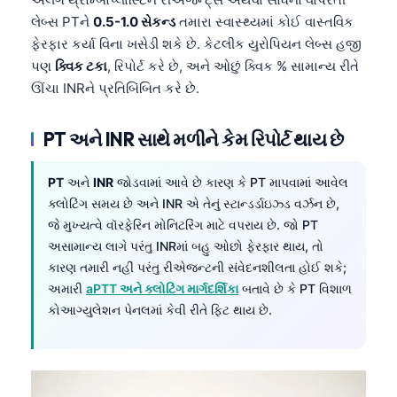
લેબ્સ PTને
0.5-1.0 સેકન્ડ
તમારા સ્વાસ્થ્યમાં કોઈ વાસ્તવિક
ફેરફાર કર્યા વિના ખસેડી શકે છે. કેટલીક યુરોપિયન લેબ્સ હજી
પણ
ક્વિક ટકા
, રિપોર્ટ કરે છે, અને ઓછું ક્વિક % સામાન્ય રીતે
ઊંચા INRને પ્રતિબિંબિત કરે છે.
PT અને INR સાથે મળીને કેમ રિપોર્ટ થાય છે
PT
અને
INR
જોડવામાં આવે છે કારણ કે PT માપવામાં આવેલ
ક્લોટિંગ સમય છે અને INR એ તેનું સ્ટાન્ડર્ડાઇઝ્ડ વર્ઝન છે,
જે મુખ્યત્વે વૉરફેરિન મોનિટરિંગ માટે વપરાય છે. જો PT
અસામાન્ય લાગે પરંતુ INRમાં બહુ ઓછો ફેરફાર થાય, તો
કારણ તમારી નહીં પરંતુ રીએજન્ટની સંવેદનશીલતા હોઈ શકે;
અમારી
aPTT અને ક્લોટિંગ માર્ગદર્શિકા
બતાવે છે કે PT વિશાળ
કોઆગ્યુલેશન પેનલમાં કેવી રીતે ફિટ થાય છે.