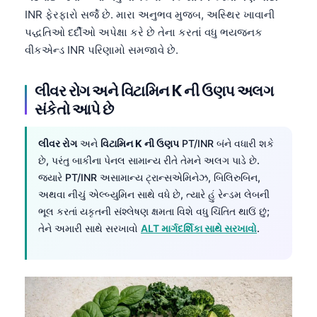
INR ફેરફારો સર્જે છે. મારા અનુભવ મુજબ, અસ્થિર ખાવાની
પદ્ધતિઓ દર્દીઓ અપેક્ષા કરે છે તેના કરતાં વધુ ભયજનક
વીકએન્ડ INR પરિણામો સમજાવે છે.
લીવર રોગ અને વિટામિન K ની ઉણપ અલગ
સંકેતો આપે છે
લીવર રોગ
અને
વિટામિન K ની ઉણપ
PT/INR બંને વધારી શકે
છે, પરંતુ બાકીના પેનલ સામાન્ય રીતે તેમને અલગ પાડે છે.
જ્યારે PT/INR અસામાન્ય ટ્રાન્સએમિનેઝ, બિલિરુબિન,
અથવા નીચું એલ્બ્યુમિન સાથે વધે છે, ત્યારે હું રેન્ડમ લેબની
ભૂલ કરતાં યકૃતની સંશ્લેષણ ક્ષમતા વિશે વધુ ચિંતિત થાઉં છું;
તેને અમારી સાથે સરખાવો
ALT માર્ગદર્શિકા સાથે સરખાવો
.