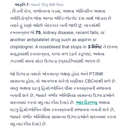
Català
આકૃતિ 7:
જ્યારે ઊંચું INR ઉંમર.
, કિડની રોગ, તાજેતરના પડવા, અથવા એસ્પિરિન અથવા
O‘zbekcha
ક્લોપિડોગ્રેલ જેવા અન્ય એન્ટિપ્લેટલેટ દવા સાથે જોડાય છે
Українська
ત્યારે હું ઘણો ઓછો બેદરકાર બની જાઉં છું. નાકમાંથી
રક્તસ્ત્રાવ જે
75
, kidney disease, recent falls, or
አማርኛ
another antiplatelet drug such as aspirin or
Kiswahili
clopidogrel. A nosebleed that stops in
3 મિનિટ
તે દાંતના
ភាសាខ្មែរ
મસૂડાંમાંથી રક્તસ્ત્રાવ, કાળા મળ (ડાર્ક સ્ટૂલ્સ), અથવા
ઝડપથી વધતા મોટા ઉઝરડા (બ્રુઇઝિસ)થી અલગ છે.
ဗမာစာ
ไทย
જો ઉઝરડા તમારો એકમાત્ર લક્ષણ હોય અને PT/INR
Tagalog
સામાન્ય હોય, તો આગળના સંકેતો ઘણીવાર CBCમાંથી મળે છે.
વધતું અથવા ઘટતું હિમોગ્લોબિન ધીમા રક્તસ્રાવની સંભાવના
Tiếng Việt
બતાવી શકે છે, જ્યારે ગંભીર એનિમિયા સામાન્ય ઉઝરડાઓને
Bahasa Melayu
વાસ્તવમાં કરતાં વધુ નાટકીય દેખાડે છે.
આરડીડબ્લ્યુ
અથવા
മലയാളം
ઘટતું હિમોગ્લોબિન ધીમા રક્તસ્રાવની સંભાવના બતાવી શકે છે,
જ્યારે ગંભીર એનિમિયા સામાન્ય ઉઝરડાઓને વાસ્તવમાં કરતાં
ಕನ್ನಡ
વધુ નાટકીય દેખાડે છે.
தமிழ்