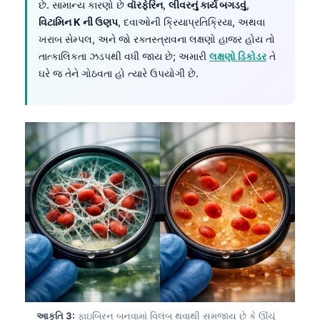
છે. સામાન્ય કારણો છે
વૉરફેરિન
,
લીવરનું કાર્ય બગડવું
,
વિટામિન K ની ઉણપ
, દવાઓની ક્રિયાપ્રતિક્રિયા, અથવા
ખરાબ સેમ્પલ, અને જો રક્તસ્ત્રાવના લક્ષણો હાજર હોય તો
તાત્કાલિકતા ઝડપથી વધી જાય છે; અમારી
લક્ષણો ડિકોડર
તે
ઘરે જ તેને ગોઠવતા હો ત્યારે ઉપયોગી છે.
આકૃતિ 3:
ફાઇબ્રિન બનવામાં વિલંબ થવાથી સમજાય છે કે ઊંચું