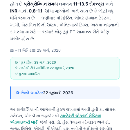
હોય છે
પ્રોથ્રોમ્બિન સમય
લગભગ
11-13.5 સેકન્ડ્સ
અને
INR
માંથી
0.8-1.1
. ઊંચા મૂલ્યોનો અર્થ થાય છે કે લોહી વધુ
ધીમે જમાય છે — ઘણીવાર વૉરફેરિન, લીવર ફંક્શન ટેસ્ટમાં
ખામી, વિટામિન K ની ઉણપ, એન્ટિબાયોટિક્સ, અથવા નમૂનાની
સમસ્યા કારણે — જ્યારે થોડું ટૂંકું PT સામાન્ય રીતે ઓછું
ગંભીર હોય છે.
📖 ~11 મિનિટ
📅
29 માર્ચ, 2026
📝 પ્રકાશિત:
29 માર્ચ, 2026
🩺 તબીબી રીતે સમીક્ષિત:
22 જુલાઈ, 2026
✅ પુરાવા આધારિત
🔄 છેલ્લે અપડેટ:
22 જુલાઈ, 2026
આ માર્ગદર્શિકા ની આગેવાની હેઠળ લખવામાં આવી હતી
ડૉ. થોમસ
ક્લેઈન, એમડી
ના સહયોગથી
કાન્ટેસ્ટી એઆઈ મેડિકલ
એડવાઇઝરી બોર્ડ
, જેમાં પ્રો. ડૉ. હંસ વેબરના યોગદાન અને ડૉ.
સારાહ મિશેલ, એમડી, પીએચડી દ્વારા તબીબી સમીક્ષાનો સમાવેશ