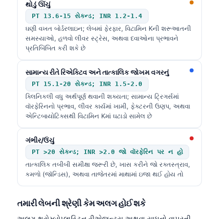
થોડું ઊંચું
PT 13.6-15 સેકન્ડ; INR 1.2-1.4
ઘણી વખત બોર્ડરલાઇન; લેબમાં ફેરફાર, વિટામિન Kની શરૂઆતની
સમસ્યાઓ, હળવો લીવર સ્ટ્રેસ, અથવા દવાઓના પ્રભાવને
પ્રતિબિંબિત કરી શકે છે
સામાન્ય રીતે રિએક્ટિવ અને તાત્કાલિક જોખમ વગરનું
PT 15.1-20 સેકન્ડ; INR 1.5-2.0
ક્લિનિકલી વધુ અર્થપૂર્ણ થવાની શક્યતા; સામાન્ય ટ્રિગર્સમાં
વૉરફેરિનનો પ્રભાવ, લીવર કાર્યમાં ખામી, ફેક્ટરની ઉણપ, અથવા
એન્ટિબાયોટિક્સથી વિટામિન Kમાં ઘટાડો સામેલ છે
ગંભીર/ઉંચું
PT >20 સેકન્ડ; INR >2.0 જો વૉરફેરિન પર ન હો
તાત્કાલિક તબીબી સમીક્ષા જરૂરી છે, ખાસ કરીને જો રક્તસ્ત્રાવ,
કમળો (જૉન્ડિસ), અથવા તાજેતરમાં માથામાં ઇજા થઈ હોય તો
તમારી લેબની શ્રેણી કેમ અલગ હોઈ શકે
અલગ થ્રોમ્બોપ્લાસ્ટિન રીએજન્ટ્સ અથવા સાધનો વાપરતી