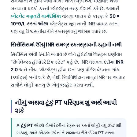
સમજાતી ન હોય એવી કાળી-નીલ (બ્રુઝિંગ) ઘણીવાર થક્કા
બનવાના ઘટકો કરતાં પ્લેટલેટ્સ તરફ ઈશારો કરે છે. અમારી
પ્લેટલેટ ગણતરી માર્ગદર્શિકા
વાંચવા લાયક છે કારણ કે
50 ×
10^9/L કરતાં ઓછા
પ્લેટલેટ્સ ખૂબ નાની INR વધઘટ કરતાં
પણ વધુ વિશ્વસનીય રીતે રક્તસ્રાવનું જોખમ વધારે છે.
સિર્રોસિસમાં ઊંચું INR સમગ્ર રક્તસ્રાવની કહાની નથી
સિર્રોસિસ એવી સ્થિતિ બનાવે છે જેને હેમેટોલોજિસ્ટ્સ ઘણીવાર
“રીબેલેન્સ્ડ હીમોસ્ટેટિક સ્ટેટ” કહે છે. INR ધરાવતા દર્દીમાં
INR
2.0
અને નીચા પ્લેટલેટ્સ હોવા છતાં પણ પોર્ટલ વેઇનના ગાંઠ
(ક્લોટ્સ) બની શકે છે, તેથી ક્લિનિશિયન માત્ર INR પર આધાર
રાખીને લોહી પાતળું છે એવું જાહેર કરતા નથી.
નીચું અથવા ટૂંકું PT પરિણામ શું અર્થ આપી
શકે
A
ટૂંકું PT
એટલે લેબોરેટરીના રેફરન્સ કરતાં લોહી વધુ ઝડપથી
ગાંઠાયું, અને એકલા જોતાં તે સામાન્ય રીતે ઊંચા PT કરતાં