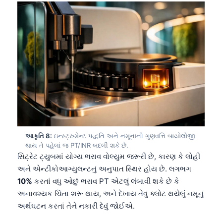
日本語
Eesti
Azərbaycan dili
Bosanski
Svenska
Српски језик
Íslenska
Հայերեն
Bahasa Indonesia
આકૃતિ 8:
ઇન્સ્ટ્રુમેન્ટ પદ્ધતિ અને નમૂનાની ગુણવત્તિ બાયોલોજી
થાય તે પહેલાં જ PT/INR બદલી શકે છે.
हिन्दी
સિટ્રેટ ટ્યુબમાં યોગ્ય ભરાવ વોલ્યુમ જરૂરી છે, કારણ કે લોહી
અને એન્ટીકોઆગ્યુલન્ટનું અનુપાત સ્થિર હોય છે. લગભગ
Nederlands
10%
કરતાં વધુ ઓછું ભરાવ PT એટલું લંબાવી શકે છે કે
Dansk
અનાવશ્યક ચિંતા શરૂ થાય, અને દેખાય તેવું ક્લોટ થયેલું નમૂનું
Български
અર્થઘટન કરતાં તેને નકારી દેવું જોઈએ.
فارسی