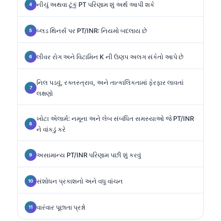
નીચું અથવા ટૂંકું PT પરિણામ શું અર્થ આપી શકે
બ્લડ થિનર્સ પર PT/INR: નિયમો બદલાય છે
લીવર રોગ અને વિટામિન K ની ઉણપ અલગ સંકેતો આપે છે
નિલ પડવું, રક્તસ્ત્રાવ, અને તાત્કાલિકતામાં ફેરફાર લાવતાં
લક્ષણો
ખોટા એલાર્મ: નમૂના અને લેબ સંબંધિત સમસ્યાઓ જે PT/INR
ને વાંકડું કરે
અસામાન્ય PT/INR પરિણામ પછી શું કરવું
સંશોધન પ્રકાશનો અને વધુ વાંચન
વારંવાર પૂછાતા પ્રશ્નો