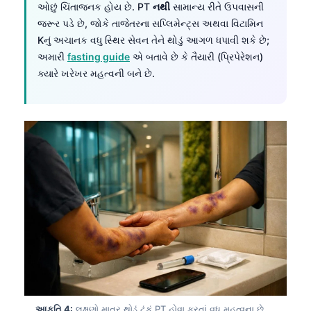
ઓછું ચિંતાજનક હોય છે. PT
નથી
સામાન્ય રીતે ઉપવાસની
જરૂર પડે છે, જોકે તાજેતરના સપ્લિમેન્ટ્સ અથવા વિટામિન
Kનું અચાનક વધુ સ્થિર સેવન તેને થોડું આગળ ધપાવી શકે છે;
અમારી
fasting guide
એ બતાવે છે કે તૈયારી (પ્રિપેરેશન)
ક્યારે ખરેખર મહત્વની બને છે.
આકૃતિ 4:
લક્ષણો માત્ર થોડું ટૂંકું PT હોવા કરતાં વધુ મહત્વના છે.