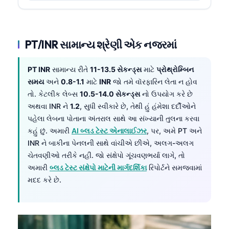
PT/INR સામાન્ય શ્રેણી એક નજરમાં
PT INR
સામાન્ય રીતે
11-13.5 સેકન્ડ્સ
માટે
પ્રોથ્રોમ્બિન
સમય
અને
0.8-1.1
માટે
INR
જો તમે વૉરફારિન લેતા ન હોવ
તો. કેટલીક લેબ્સ
10.5-14.0 સેકન્ડ્સ
નો ઉપયોગ કરે છે
અથવા INR ને
1.2
, સુધી સ્વીકારે છે, તેથી હું હંમેશા દર્દીઓને
પહેલા લેબના પોતાના અંતરાલ સાથે આ સંખ્યાની તુલના કરવા
કહું છું. અમારી
AI બ્લડ ટેસ્ટ એનાલાઈઝર
, પર, અમે PT અને
INR ને બાકીના પેનલની સાથે વાંચીએ છીએ, અલગ-અલગ
ચેતવણીઓ તરીકે નહીં. જો સંક્ષેપો ગૂંચવણભર્યા લાગે, તો
અમારી
બ્લડ ટેસ્ટ સંક્ષેપો માટેની માર્ગદર્શિકા
રિપોર્ટને સમજવામાં
મદદ કરે છે.