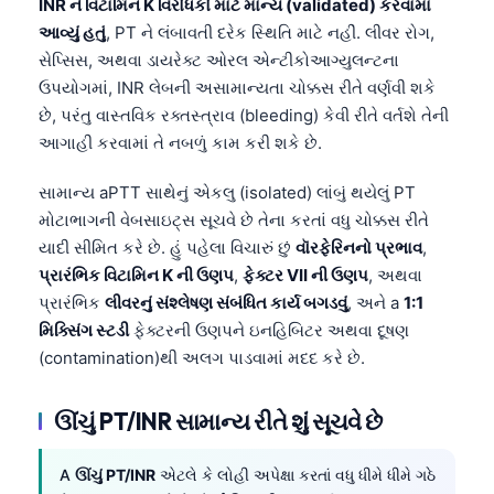
INR ને વિટામિન K વિરોધકો માટે માન્ય (validated) કરવામાં
આવ્યું હતું
, PT ને લંબાવતી દરેક સ્થિતિ માટે નહીં. લીવર રોગ,
સેપ્સિસ, અથવા ડાયરેક્ટ ઓરલ એન્ટીકોઆગ્યુલન્ટના
ઉપયોગમાં, INR લેબની અસામાન્યતા ચોક્કસ રીતે વર્ણવી શકે
છે, પરંતુ વાસ્તવિક રક્તસ્ત્રાવ (bleeding) કેવી રીતે વર્તશે તેની
આગાહી કરવામાં તે નબળું કામ કરી શકે છે.
સામાન્ય aPTT સાથેનું એકલુ (isolated) લાંબું થયેલું PT
મોટાભાગની વેબસાઇટ્સ સૂચવે છે તેના કરતાં વધુ ચોક્કસ રીતે
યાદી સીમિત કરે છે. હું પહેલા વિચારું છું
વૉરફેરિનનો પ્રભાવ
,
પ્રારંભિક વિટામિન K ની ઉણપ
,
ફેક્ટર VII ની ઉણપ
, અથવા
પ્રારંભિક
લીવરનું સંશ્લેષણ સંબંધિત કાર્ય બગડવું
, અને a
1:1
મિક્સિંગ સ્ટડી
ફેક્ટરની ઉણપને ઇનહિબિટર અથવા દૂષણ
(contamination)થી અલગ પાડવામાં મદદ કરે છે.
ઊંચું PT/INR સામાન્ય રીતે શું સૂચવે છે
A
ઊંચું PT/INR
એટલે કે લોહી અપેક્ષા કરતાં વધુ ધીમે ધીમે ગઠે