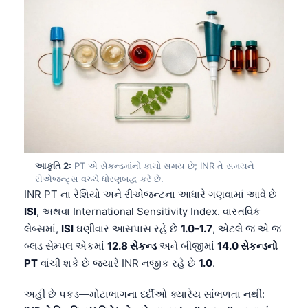
આકૃતિ 2:
PT એ સેકન્ડમાંનો કાચો સમય છે; INR તે સમયને
રીએજન્ટ્સ વચ્ચે ધોરણબદ્ધ કરે છે.
INR PT ના રેશિયો અને રીએજન્ટના આધારે ગણવામાં આવે છે
ISI
, અથવા International Sensitivity Index. વાસ્તવિક
લેબ્સમાં,
ISI
ઘણીવાર આસપાસ રહે છે
1.0-1.7
, એટલે જ એ જ
બ્લડ સેમ્પલ એકમાં
12.8 સેકન્ડ
અને બીજીમાં
14.0 સેકન્ડનો
PT
વાંચી શકે છે જ્યારે INR નજીક રહે છે
1.0
.
અહીં છે પકડ—મોટાભાગના દર્દીઓ ક્યારેય સાંભળતા નથી: