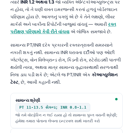
ત્યારે
INR 1.2 અથવા 1.3
જો વ્યક્તિ એન્ટિકોઆગ્યુલન્ટ્સ પર
ન હોય, તો તે ઘણી વખત ઇમરજન્સી કરતાં હળવું બોર્ડરલાઇન
પરિણામ હોય છે. આગળનું પગલું એ છે કે તેને લક્ષણો, લીવર
માર્કર્સ અને બાકીના રિપોર્ટની બાજુમાં વાંચવું — અમારી
રક્ત
પરીક્ષણ પરિણામો કેવી રીતે વાંચવા
એ લોજિક સમજાવે છે.
સામાન્ય PT/INR દરેક પ્રકારની રક્તસ્ત્રાવની સમસ્યાને
નકારી શકતું નથી. સામાન્ય INR ધરાવતા દર્દીઓ પણ ઓછી
પ્લેટલેટ્સ, વોન વિલેબ્રાન્ડ રોગ, કિડની રોગ, સ્ટેરોઇડથી પાતળી
થયેલી ત્વચા, અથવા માત્ર સામાન્ય વૃદ્ધાવસ્થાથી સરળતાથી
નિલા ડાઘ પડી શકે છે; એટલે જ PT/INR એક
કોઆગ્યુલેશન
ટેસ્ટ
, છે, આખી કહાની નથી.
સામાન્ય શ્રેણી
PT 11-13.5 સેકન્ડ; INR 0.8-1.1
જો તમે વૉરફેરિન ન લઈ રહ્યા હો તો સામાન્ય પુખ્ત વયની શ્રેણી;
હંમેશા તમારા પોતાના લેબના ઇન્ટરવલ સાથે ખાતરી કરો