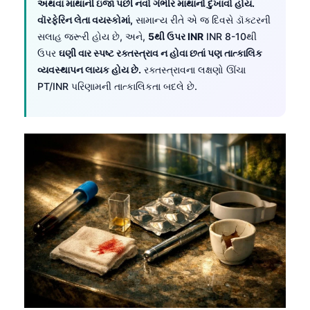
Gàidhlig
અથવા માથાની ઇજા પછી નવો ગંભીર માથાનો દુખાવો હોય.
વૉરફેરિન લેતા વયસ્કોમાં,
સામાન્ય રીતે એ જ દિવસે ડૉક્ટરની
Euskara
સલાહ જરૂરી હોય છે, અને,
5થી ઉપર INR
INR 8-10થી
Македонски јазик
ઉપર
ઘણી વાર સ્પષ્ટ રક્તસ્ત્રાવ ન હોવા છતાં પણ તાત્કાલિક
Latviešu valoda
વ્યવસ્થાપન લાયક હોય છે.
રક્તસ્ત્રાવના લક્ષણો ઊંચા
PT/INR પરિણામની તાત્કાલિકતા બદલે છે.
Galego
অসমীয়া
සිංහල
سنڌي
پښتو
Slovenčina
Hrvatski
Suomi
Қазақ тілі