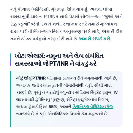
తెలుగు
નવું પીળાશ (જૉન્ડિસ), ગૂંચવણ, ઊંઘાળાપણું, અથવા લાંબા
સમય સુધી ચાલતા PT/INR સાથે પેટમાં સોજો—આ “જુઓ અને
मराठी
રાહ જુઓ” જેવી સ્થિતિ નથી. સ્થાનિક સ્તરે તમારું મૂલ્યાંકન
اردو
થયા પછીની બિન-આકસ્મિક અનુસરણ પ્રશ્નો માટે, અમારી ટીમ
বাংলা
તમને યોગ્ય વર્કફ્લો તરફ દોરી શકે છે
અમારો સંપર્ક કરો
.
Shqip
ખોટા એલાર્મ: નમૂના અને લેબ સંબંધિત
Magyar
સમસ્યાઓ જે PT/INR ને વાંકડું કરે
Slovenščina
한국어
ખોટું ઊંચું PT/INR
પરિણામો સામાન્ય રીતે નમૂનામાંથી આવે છે,
અચાનક થતી રક્તસ્ત્રાવની બીમારીમાંથી નહીં. સૌથી મોટા
Polski
કારણો છે: પૂરતું ન ભરાયેલું બ્લુ-ટોપ સોડિયમ સિટ્રેટ ટ્યુબ, IV
Lietuvių kalba
લાઇનમાંથી હેપેરિનનું પ્રદૂષણ, સેન્ટ્રિફ્યુગેશનમાં વિલંબ,
અથવા હેમાટોક્રિટ
55%
; અમારી
ક્લિનિકલ વેલિડેશન પેજ
Русский
સમજાવે છે કે પ્રી-એનલિટિકલ વિગતો કેમ મહત્વની છે.
ქართული
Čeština