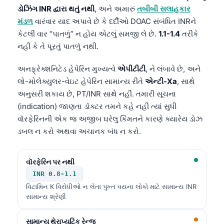
ડોઝિંગ INR દ્વારા થતું નથી
, અને અમારું
તબીબી સલાહકાર
મંડળ
વારંવાર યાદ અપાવે છે કે દર્દીઓ DOAC સંબંધિત INRને
કેટલી વાર “પાતળું” ન હોય એટલું સમજી લે છે.
1.1-1.4
તરીકે
નહીં કે તે પૂરતું પાતળું નથી.
અનફ્રેક્શનિટેડ હેપેરિન મુખ્યત્વે
એપીટીટી
, ને લંબાવે છે, અને
લો-મોલેક્યુલર-વેઇટ હેપેરિન સામાન્ય રીતે
એન્ટી-Xa
, સાથે
અનુસરી શકાય છે, PT/INR સાથે નહીં. તમારી સૂચના
(indication) જાણતા ડૉક્ટર તમને કહે નહીં ત્યાં સુધી
વૉરફેરિનની એક જ અજીબ ઘરેલુ કિંમતને કારણે ક્યારેય ડોઝ
ડબલ ન કરો અથવા અચાનક બંધ ન કરો.
વૉરફેરિન પર નથી
INR 0.8-1.1
વિટામિન K વિરોધીઓ ન લેતા પુખ્ત વયના લોકો માટે સામાન્ય INR
સામાન્ય શ્રેણી
સામાન્ય થેરાપ્યુટિક રેન્જ