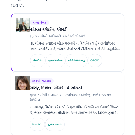
થાય છે.
મુખ્ય લેખક
થોમસ ક્લેઈન, એમડી
મુખ્ય તબીબી અધિકારી, કાન્ટેસ્ટી એઆઈ
ડૉ. થોમસ ક્લાઇન બોર્ડ-પ્રમાણિત ક્લિનિકલ હેમેટોલોજિસ્ટ
અને ઇન્ટર્નિસ્ટ છે, જેમને લેબોરેટરી મેડિસિન અને AI-સહાયિત
ક્લિનિકલ વિશ્લેષણમાં 15 વર્ષથી વધુનો અનુભવ છે. Kantesti
AI ખાતે ચીફ મેડિકલ ઓફિસર તરીકે, તેઓ માલિકી હક્ક ધરાવતા
રિસર્ચગેટ
ગુગલ સ્કોલર
એકેડેમિયા.એડુ
ORCID
ન્યુરલ નેટવર્કની તબીબી ચોકસાઈ અંગે ક્લિનિકલ દેખરેખ પૂરી
પાડે છે. ડૉ. ક્લાઇન બાયોમાર્કર વ્યાખ્યા અને લેબોરેટરી
મેડિસિન સંબંધિત લેબોરેટરી ડાયગ્નોસ્ટિક્સ પર વ્યાપક રીતે
પ્રકાશિત કરી ચૂક્યા છે.
તબીબી સમીક્ષક
સારાહ મિશેલ, એમડી, પીએચડી
મુખ્ય તબીબી સલાહકાર - ક્લિનિકલ પેથોલોજી અને ઇન્ટરનલ
મેડિસિન
ડૉ. સારાહ મિચેલ એક બોર્ડ-પ્રમાણિત ક્લિનિકલ પેથોલોજિસ્ટ
છે, જેમને લેબોરેટરી મેડિસિન અને ડાયગ્નોસ્ટિક વિશ્લેષણમાં 18
વર્ષથી વધુનો અનુભવ છે. તેઓ ક્લિનિકલ કેમિસ્ટ્રીમાં વિશેષ
પ્રમાણપત્રો ધરાવે છે અને ક્લિનિકલ પ્રેક્ટિસમાં બાયોમાર્કર
રિસર્ચગેટ
ગુગલ સ્કોલર
પેનલ્સ અને લેબોરેટરી વિશ્લેષણ પર વ્યાપક રીતે પ્રકાશિત કરે
છે.