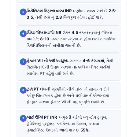
મિકેનિકલ મિટ્રલ વાલ્વ INR
ઘણીવાર લક્ષ્ય રાખે છે
2.5-
3.5
, તેથી INR નું
2.8
બિલકુલ યોગ્ય હોઈ શકે.
ઊંચા જોખમવાળો INR
ઉપર
4.5
રક્તસ્ત્રાવનું જોખમ
વધારેછે;
8-10
સ્પષ્ટ રક્તસ્ત્રાવ ન હોવા છતાં તાત્કાલિક
ક્લિનિશિયનની સમીક્ષા જરૂરી છે.
ફેક્ટર VII નો અર્ધઆયુષ્ય
લગભગ
4-6 કલાકમાં
, તેથી
વિટામિન K ની ઉણપ અથવા તાત્કાલિક લીવર કાર્યમાં
ખામીમાં PT વહેલું વધી શકે છે.
ટૂંકો PT
લેબની શ્રેણીથી નીચે હોય તો સામાન્ય રીતે
ઓછું ચિંતાજનક હોય છે અને ઘણીવાર રીએજન્ટમાં
ફેરફાર અથવા ફેક્ટર VII ની વધુ પ્રવૃત્તિ દર્શાવે છે.
ખોટો ઊંચો PT INR
અપૂરતી ભરેલી બ્લુ-ટોપ ટ્યુબ,
હેપેરિનનું પ્રદૂષણ, પ્રક્રિયામાં વિલંબ, અથવા
હેમાટોક્રિટ ઉપરથી આવી શકે છે
55%
.