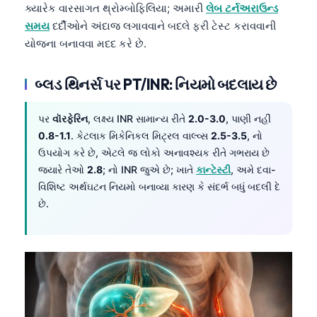
ક્યારેક વારસાગત થ્રોમ્બોફિલિયા; અમારી
લેબ ટર્નઅરાઉન્ડ
સમય
દર્દીઓને અંદાજ લગાવવાને બદલે ફરી ટેસ્ટ કરાવવાની
યોજના બનાવવા મદદ કરે છે.
બ્લડ થિનર્સ પર PT/INR: નિયમો બદલાય છે
પર
વૉરફેરિન
, લક્ષ્ય INR સામાન્ય રીતે
2.0-3.0
, પાણી નહીં
0.8-1.1
. કેટલાક મિકેનિકલ મિટ્રલ વાલ્વ્સ
2.5-3.5
, નો
ઉપયોગ કરે છે, એટલે જ લોકો અનાવશ્યક રીતે ગભરાય છે
જ્યારે તેઓ
2.8
; નો INR જુએ છે; ખાતે
કાન્ટેસ્ટી
, અમે દવા-
વિશિષ્ટ અર્થઘટન નિયમો બનાવ્યા કારણ કે સંદર્ભ બધું બદલી દે
છે.