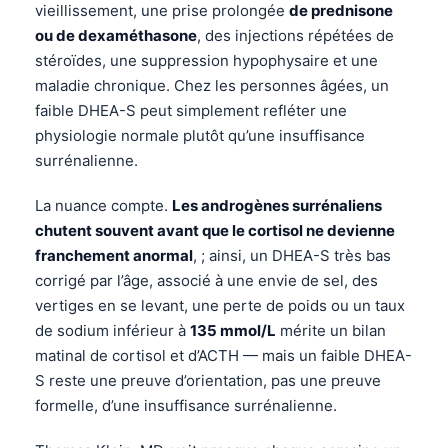
vieillissement, une prise prolongée
de prednisone
Català
ou de dexaméthasone
, des injections répétées de
O‘zbekcha
stéroïdes, une suppression hypophysaire et une
Українська
maladie chronique. Chez les personnes âgées, un
faible DHEA-S peut simplement refléter une
አማርኛ
physiologie normale plutôt qu’une insuffisance
Kiswahili
surrénalienne.
ភាសាខ្មែរ
La nuance compte.
Les androgènes surrénaliens
ဗမာစာ
chutent souvent avant que le cortisol ne devienne
ไทย
franchement anormal
, ; ainsi, un DHEA-S très bas
Tagalog
corrigé par l’âge, associé à une envie de sel, des
vertiges en se levant, une perte de poids ou un taux
Tiếng Việt
de sodium inférieur à
135 mmol/L
mérite un bilan
Bahasa Melayu
matinal de cortisol et d’ACTH — mais un faible DHEA-
മലയാളം
S reste une preuve d’orientation, pas une preuve
formelle, d’une insuffisance surrénalienne.
ಕನ್ನಡ
ગુજરાતી