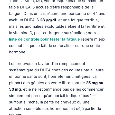
Thomas Klein, MD, voit presque chaque semaine un
faible DHEA-S accusé d’être responsable de la
தமிழ்
fatigue. Dans un cas récent, une personne de 44 ans
తెలుగు
avait un DHEA-S
28 µg/dL
et une fatigue terrible,
मराठी
mais les anomalies exploitables étaient la ferritine et
la vitamine D, pas l’androgène surrénalien ; notre
اردو
liste de contrôle pour tester la fatigue
repère mieux
বাংলা
ces oublis que le fait de se focaliser sur une seule
Shqip
hormone.
Magyar
Les preuves en faveur d’un remplacement
Slovenščina
systématique du DHEA chez des adultes par ailleurs
한국어
en bonne santé sont, honnêtement, mitigées. La
plupart des gélules en vente libre sont de
25 mg ou
Polski
50 mg
, et je ne recommande pas de les commencer
Lietuvių kalba
simplement parce qu’un portail indique ' bas ' —
Русский
surtout si l’acné, la perte de cheveux ou une
affection sensible aux hormones fait déjà partie du
ქართული
tableau.