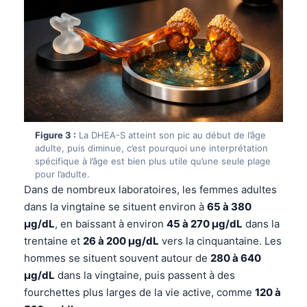
Figure 3 :
La DHEA-S atteint son pic au début de l’âge
adulte, puis diminue, c’est pourquoi une interprétation
spécifique à l’âge est bien plus utile qu’une seule plage
pour l’adulte.
Dans de nombreux laboratoires, les femmes adultes
dans la vingtaine se situent environ à
65 à 380
µg/dL
, en baissant à environ
45 à 270 µg/dL
dans la
trentaine et
26 à 200 µg/dL
vers la cinquantaine. Les
hommes se situent souvent autour de
280 à 640
µg/dL
dans la vingtaine, puis passent à des
fourchettes plus larges de la vie active, comme
120 à