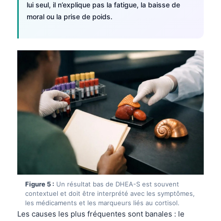
Gàidhlig
lui seul, il n’explique pas la fatigue, la baisse de
moral ou la prise de poids.
Euskara
Македонски јазик
Latviešu valoda
Galego
অসমীয়া
සිංහල
سنڌي
پښتو
Slovenčina
Hrvatski
Figure 5 :
Un résultat bas de DHEA-S est souvent
contextuel et doit être interprété avec les symptômes,
Suomi
les médicaments et les marqueurs liés au cortisol.
Қазақ тілі
Les causes les plus fréquentes sont banales : le