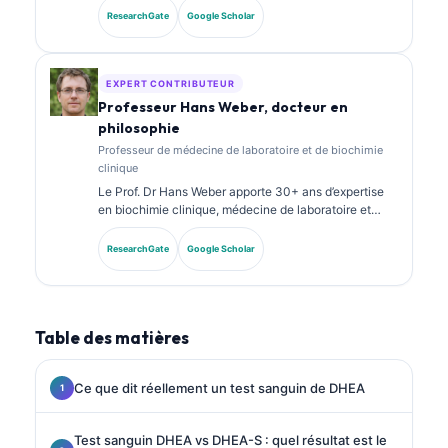
diagnostique. Elle détient des certifications
ResearchGate
Google Scholar
spécialisées en chimie clinique et a publié de
nombreux travaux sur des panels de biomarqueurs et
l’analyse de laboratoire en pratique clinique.
EXPERT CONTRIBUTEUR
Professeur Hans Weber, docteur en
philosophie
Professeur de médecine de laboratoire et de biochimie
clinique
Le Prof. Dr Hans Weber apporte 30+ ans d’expertise
en biochimie clinique, médecine de laboratoire et
recherche sur les biomarqueurs. Ancien président de
la Société allemande de chimie clinique, il se
ResearchGate
Google Scholar
spécialise dans l’analyse des panels diagnostiques, la
standardisation des biomarqueurs et la médecine de
laboratoire assistée par IA.
Table des matières
Ce que dit réellement un test sanguin de DHEA
Test sanguin DHEA vs DHEA-S : quel résultat est le