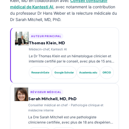
Klein, MD
en collaboration avec
Conseil consultatif
médical de Kantesti AI
, avec notamment la contribution
du professeur Dr Hans Weber et la relecture médicale du
Dr Sarah Mitchell, MD, PhD.
AUTEUR PRINCIPAL
Thomas Klein, MD
Médecin-chef, Kantesti AI
Le Dr Thomas Klein est un hématologue clinicien et
interniste certifié par le conseil, avec plus de 15 ans
d’expérience en médecine de laboratoire et en
analyse clinique assistée par l’IA. En tant que
ResearchGate
Google Scholar
Academia.edu
ORCID
directeur médical (Chief Medical Officer) chez
Kantesti AI, il assure la supervision clinique de
l’exactitude médicale du réseau neuronal propriétaire.
Le Dr Klein a publié de nombreux travaux sur
RÉVISEUR MÉDICAL
l’interprétation des biomarqueurs et les diagnostics
Sarah Mitchell, MD, PhD
de laboratoire dans des domaines de la médecine de
Conseiller médical en chef - Pathologie clinique et
laboratoire.
médecine interne
La Dre Sarah Mitchell est une pathologiste
clinicienne certifiée, avec plus de 18 ans d’expérience
en médecine de laboratoire et en analyse