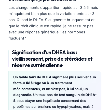
Frysk
Les changements d’apparition rapide sur 3 à 6 mois
Esperanto
m’inquiètent bien plus que la variation lente sur 3
ans. Quand le DHEA-S augmente brusquement et
Беларуская мова
que le récit clinique est rapide, je ne rassure pas
Татар теле
avec une réponse générique ' les hormones
Кыргызча
fluctuent '.
ئۇيغۇرچە
Signification d’un DHEA bas :
Cebuano
vieillissement, prise de stéroïdes et
Basa Jawa
réserve surrénalienne
ພາສາລາວ
Un faible taux de DHEA signifie le plus souvent un
Монгол
facteur lié à l’âge ou à un traitement
Afrikaans
médicamenteux, et ce n’est pas, à lui seul, un
العربية المغربية
diagnostic.
Un taux bas de
test sanguin de DHEA-
S
peut étayer une inquiétude concernant des
Occitan
problèmes surrénaliens ou hypophysaires, mais à