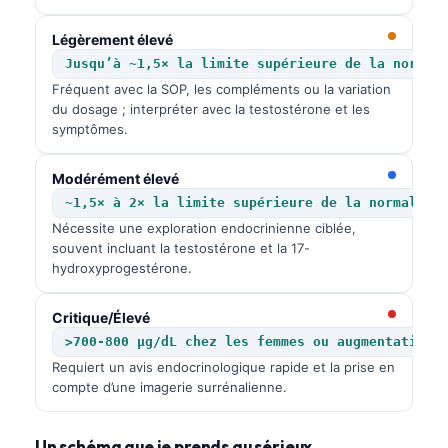
Légèrement élevé
Jusqu’à ~1,5× la limite supérieure de la normal
Fréquent avec la SOP, les compléments ou la variation
du dosage ; interpréter avec la testostérone et les
symptômes.
Modérément élevé
~1,5× à 2× la limite supérieure de la normale
Nécessite une exploration endocrinienne ciblée,
souvent incluant la testostérone et la 17-
hydroxyprogestérone.
Critique/Élevé
>700-800 µg/dL chez les femmes ou augmentation 
Requiert un avis endocrinologique rapide et la prise en
compte d’une imagerie surrénalienne.
Norsk bokmål
Ślōnskŏ gŏdka
Un schéma que je prends au sérieux