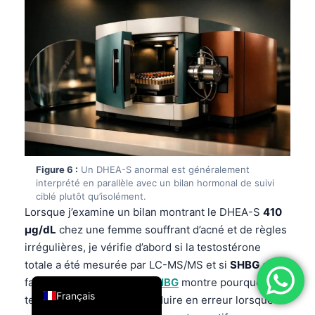
فارسی
简体中文
Română
Türkçe
Ελληνικά
Português
Español
Figure 6 :
Un DHEA-S anormal est généralement
Italiano
interprété en parallèle avec un bilan hormonal de suivi
ciblé plutôt qu’isolément.
עִבְרִית
Lorsque j’examine un bilan montrant le DHEA-S
410
العربية
µg/dL
chez une femme souffrant d’acné et de règles
irrégulières, je vérifie d’abord si la testostérone
Deutsch
totale a été mesurée par LC-MS/MS et si
SHBG
est
English
faible. Notre
explicateur SHBG
montre pourquoi la
Français
testostérone totale peut induire en erreur lorsque la