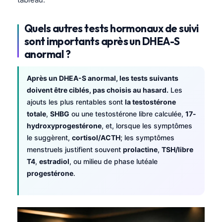
Čeština
日本語
Quels autres tests hormonaux de suivi
Eesti
sont importants après un DHEA-S
anormal ?
Azərbaycan dili
Bosanski
Après un DHEA-S anormal, les tests suivants
Svenska
doivent être ciblés, pas choisis au hasard.
Les
ajouts les plus rentables sont
la testostérone
Српски језик
totale
,
SHBG
ou une testostérone libre calculée,
17-
Íslenska
hydroxyprogestérone
, et, lorsque les symptômes
Հայերեն
le suggèrent,
cortisol/ACTH
; les symptômes
menstruels justifient souvent
prolactine
,
TSH/libre
Bahasa Indonesia
T4
,
estradiol
, ou milieu de phase lutéale
हिन्दी
progestérone
.
Nederlands
Dansk
Български