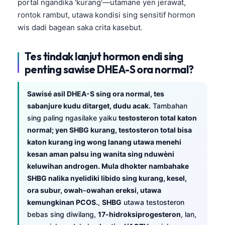
portal ngandika 'kurang'—utamane yen jerawat,
O‘zbekcha
rontok rambut, utawa kondisi sing sensitif hormon
Українська
wis dadi bagean saka crita kasebut.
አማርኛ
Tes tindak lanjut hormon endi sing
Kiswahili
penting sawise DHEA-S ora normal?
ភាសាខ្មែរ
ဗမာစာ
Sawisé asil DHEA-S sing ora normal, tes
sabanjure kudu ditarget, dudu acak.
Tambahan
ไทย
sing paling ngasilake yaiku
testosteron total katon
Tagalog
normal; yen SHBG kurang, testosteron total bisa
Tiếng Việt
katon kurang ing wong lanang utawa menehi
kesan aman palsu ing wanita sing nduwèni
Bahasa Melayu
keluwihan androgen. Mula dhokter nambahake
മലയാളം
SHBG nalika nyelidiki libido sing kurang, kesel,
ಕನ್ನಡ
ora subur, owah-owahan ereksi, utawa
kemungkinan PCOS.
,
SHBG
utawa testosteron
ગુજરાતી
bebas sing diwilang,
17-hidroksiprogesteron
, lan,
தமிழ்