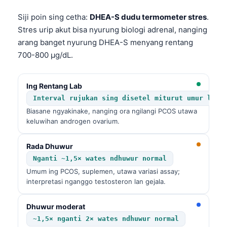
Siji poin sing cetha:
DHEA-S dudu termometer stres
.
Stres urip akut bisa nyurung biologi adrenal, nanging
arang banget nyurung DHEA-S menyang rentang
700-800 µg/dL.
Ing Rentang Lab
Interval rujukan sing disetel miturut umur lan 
Biasane ngyakinake, nanging ora ngilangi PCOS utawa
keluwihan androgen ovarium.
Rada Dhuwur
Nganti ~1,5× wates ndhuwur normal
Umum ing PCOS, suplemen, utawa variasi assay;
interpretasi nganggo testosteron lan gejala.
Dhuwur moderat
~1,5× nganti 2× wates ndhuwur normal