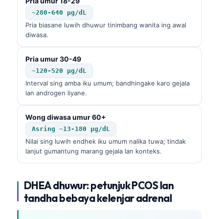
Pria umur 18-29
~280-640 µg/dL
Pria biasane luwih dhuwur tinimbang wanita ing awal
diwasa.
Pria umur 30-49
~120-520 µg/dL
Interval sing amba iku umum; bandhingake karo gejala
lan androgen liyane.
Wong diwasa umur 60+
Asring ~13-180 µg/dL
Nilai sing luwih endhek iku umum nalika tuwa; tindak
lanjut gumantung marang gejala lan konteks.
DHEA dhuwur: petunjuk PCOS lan
tandha bebaya kelenjar adrenal