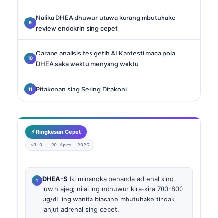
Nalika DHEA dhuwur utawa kurang mbutuhake
review endokrin sing cepet
Carane analisis tes getih AI Kantesti maca pola
DHEA saka wektu menyang wektu
Pitakonan sing Sering Ditakoni
⚡ Ringkesan Cepet
v1.0 —
20 April 2026
DHEA-S
Iki minangka penanda adrenal sing
luwih ajeg; nilai ing ndhuwur kira-kira 700-800
µg/dL ing wanita biasane mbutuhake tindak
lanjut adrenal sing cepet.