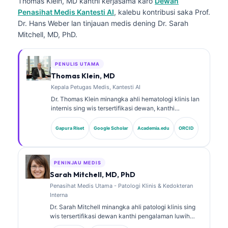
Thomas Klein, MD
kanthi kerjasama karo
Dewan
Penasihat Medis Kantesti AI
, kalebu kontribusi saka Prof.
Dr. Hans Weber lan tinjauan medis dening Dr. Sarah
Mitchell, MD, PhD.
PENULIS UTAMA
Thomas Klein, MD
Kepala Petugas Medis, Kantesti AI
Dr. Thomas Klein minangka ahli hematologi klinis lan
internis sing wis tersertifikasi dewan, kanthi
pengalaman luwih saka 15 taun ing bidang
kedokteran laboratorium lan analisis klinis sing
Gapura Riset
Google Scholar
Academia.edu
ORCID
dibantu AI. Minangka Chief Medical Officer ing
Kantesti AI, dheweke menehi pengawasan klinis
marang ketepatan medis saka jaringan saraf
kepemilikan kasebut. Dr. Klein wis nerbitake akeh
PENINJAU MEDIS
babagan interpretasi biomarker lan diagnostik
Sarah Mitchell, MD, PhD
laboratorium ing topik kedokteran laboratorium.
Penasihat Medis Utama - Patologi Klinis & Kedokteran
Interna
Dr. Sarah Mitchell minangka ahli patologi klinis sing
wis tersertifikasi dewan kanthi pengalaman luwih
saka 18 taun ing bidang kedokteran laboratorium lan