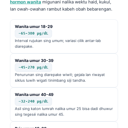
hormon wanita
migunani nalika wektu haid, kukul,
lan owah-owahan rambut kabeh obah bebarengan.
Wanita umur 18-29
~65-380 µg/dL
Interval rujukan sing umum; variasi cilik antar-lab
diarepake.
Wanita umur 30-39
~45-270 µg/dL
Penurunan sing diarepake wiwit; gejala lan riwayat
siklus luwih wigati tinimbang siji tandha.
Wanita umur 40-49
~32-240 µg/dL
Asil sing katon lumrah nalika umur 25 bisa dadi dhuwur
sing tegesé nalika umur 45.