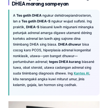
DHEA marang sampeyan
A
Tes getih DHEA
ngukur dehidroepiandrosteron,
lan a
Tes getih DHEA-S
ngukur wujud sulfaté. Ing
praktik,
DHEA-S
biasané luwih migunani minangka
petunjuk adrenal amarga digawe utamané déning
korteks adrenal lan luwih ajeg sajrone dina
tinimbang DHEA sing biasa.
DHEA dhuwur
bisa
cocog karo PCOS, hiperplasia adrenal kongenital
nonklasik, utawa—yen banget dhuwur—
pertumbuhan adrenal;
teges DHEA kurang
biasané
tuwa, obat steroid, utawa cadangan adrenal sing
suda tinimbang diagnosis dhewe. Ing
Kantes AI
,
kita nerangaké angka kuwi miturut umur, jinis
kelamin, gejala, lan hormon sing cedhak.