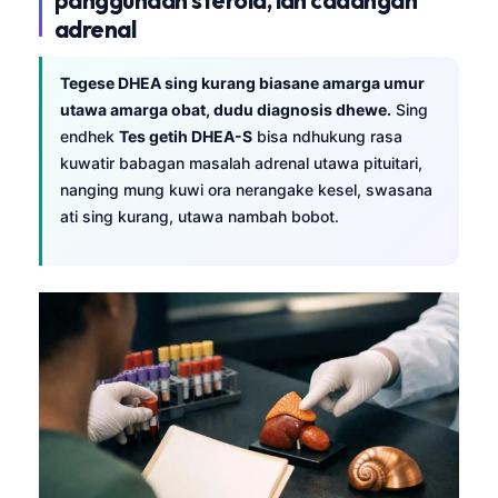
adrenal
Tegese DHEA sing kurang biasane amarga umur
utawa amarga obat, dudu diagnosis dhewe.
Sing
endhek
Tes getih DHEA-S
bisa ndhukung rasa
kuwatir babagan masalah adrenal utawa pituitari,
nanging mung kuwi ora nerangake kesel, swasana
ati sing kurang, utawa nambah bobot.
Norsk bokmål
Ślōnskŏ gŏdka