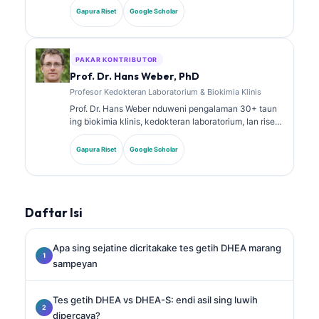
analisis diagnostik. Dheweke nduweni sertifikasi
Gapura Riset
Google Scholar
spesialis ing kimia klinis lan wis akeh nerbitake
babagan panel biomarker lan analisis laboratorium ing
praktik klinis.
PAKAR KONTRIBUTOR
Prof. Dr. Hans Weber, PhD
Profesor Kedokteran Laboratorium & Biokimia Klinis
Prof. Dr. Hans Weber nduweni pengalaman 30+ taun
ing biokimia klinis, kedokteran laboratorium, lan riset
biomarker. Mantan Presiden saka German Society for
Clinical Chemistry, dheweke spesialis ing analisis
Gapura Riset
Google Scholar
panel diagnostik, standarisasi biomarker, lan
kedokteran laboratorium sing dibantu AI.
Daftar Isi
Apa sing sejatine dicritakake tes getih DHEA marang
sampeyan
Tes getih DHEA vs DHEA-S: endi asil sing luwih
dipercaya?