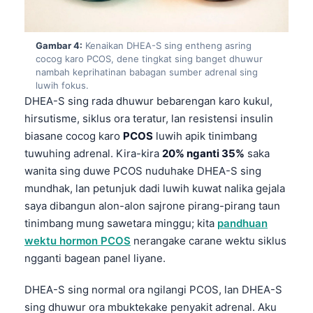
Gambar 4:
Kenaikan DHEA-S sing entheng asring
cocog karo PCOS, dene tingkat sing banget dhuwur
nambah keprihatinan babagan sumber adrenal sing
luwih fokus.
DHEA-S sing rada dhuwur bebarengan karo kukul,
hirsutisme, siklus ora teratur, lan resistensi insulin
biasane cocog karo
PCOS
luwih apik tinimbang
tuwuhing adrenal. Kira-kira
20% nganti 35%
saka
wanita sing duwe PCOS nuduhake DHEA-S sing
mundhak, lan petunjuk dadi luwih kuwat nalika gejala
saya dibangun alon-alon sajrone pirang-pirang taun
tinimbang mung sawetara minggu; kita
pandhuan
wektu hormon PCOS
nerangake carane wektu siklus
ngganti bagean panel liyane.
DHEA-S sing normal ora ngilangi PCOS, lan DHEA-S
sing dhuwur ora mbuktekake penyakit adrenal. Aku