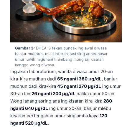
Gambar 3:
DHEA-S tekan puncak ing awal diwasa
banjur mudhun, mula interpretasi sing adhedhasar
umur luwih migunani tinimbang mung siji kisaran
kanggo wong diwasa.
Ing akeh laboratorium, wanita diwasa umur 20-an
kira-kira mudhun dadi
65 nganti 380 µg/dL
, banjur
mudhun dadi kira-kira
45 nganti 270 µg/dL
ing umur
30-an lan
26 nganti 200 µg/dL
nalika umur 50-an.
Wong lanang asring ana ing kisaran kira-kira
280
nganti 640 µg/dL
ing umur 20-an, banjur mlebu
kisaran pertengahan umur sing amba kaya
120
nganti 520 µg/dL
.