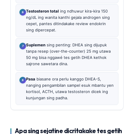
Testosteron total
ing ndhuwur kira-kira 150
ng/dL ing wanita kanthi gejala androgen sing
cepet, pantes ditindakake review endokrin
sing dipercepat.
Suplemen
sing penting: DHEA sing dijupuk
tanpa resep (over-the-counter) 25 mg utawa
50 mg bisa nggawé tes getih DHEA kethok
sajrone sawetara dina.
Pasa
biasane ora perlu kanggo DHEA-S,
nanging pengambilan sampel esuk mbantu yen
kortisol, ACTH, utawa testosteron dicek ing
kunjungan sing padha.
Apa sing sejatine dicritakake tes getih