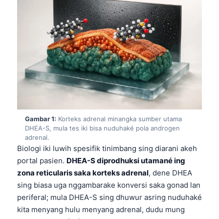
Gambar 1:
Korteks adrenal minangka sumber utama
DHEA-S, mula tes iki bisa nuduhaké pola androgen
adrenal.
Biologi iki luwih spesifik tinimbang sing diarani akeh
portal pasien.
DHEA-S diprodhuksi utamané ing
zona reticularis saka korteks adrenal
, dene DHEA
sing biasa uga nggambarake konversi saka gonad lan
periferal; mula DHEA-S sing dhuwur asring nuduhaké
kita menyang hulu menyang adrenal, dudu mung