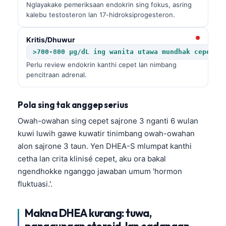
Nglayakake pemeriksaan endokrin sing fokus, asring
kalebu testosteron lan 17-hidroksiprogesteron.
Kritis/Dhuwur
>700-800 µg/dL ing wanita utawa mundhak cepet n
Perlu review endokrin kanthi cepet lan nimbang
pencitraan adrenal.
Pola sing tak anggep serius
Owah-owahan sing cepet sajrone 3 nganti 6 wulan
kuwi luwih gawe kuwatir tinimbang owah-owahan
alon sajrone 3 taun. Yen DHEA-S mlumpat kanthi
cetha lan crita klinisé cepet, aku ora bakal
ngendhokke nganggo jawaban umum 'hormon
fluktuasi.'.
Makna DHEA kurang: tuwa,
panggunaan steroid, lan cadangan