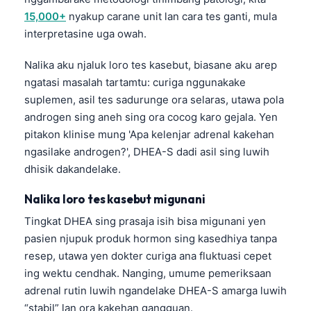
15,000+
nyakup carane unit lan cara tes ganti, mula
interpretasine uga owah.
Nalika aku njaluk loro tes kasebut, biasane aku arep
ngatasi masalah tartamtu: curiga nggunakake
suplemen, asil tes sadurunge ora selaras, utawa pola
androgen sing aneh sing ora cocog karo gejala. Yen
pitakon klinise mung 'Apa kelenjar adrenal kakehan
ngasilake androgen?', DHEA-S dadi asil sing luwih
dhisik dakandelake.
Nalika loro tes kasebut migunani
Tingkat DHEA sing prasaja isih bisa migunani yen
pasien njupuk produk hormon sing kasedhiya tanpa
resep, utawa yen dokter curiga ana fluktuasi cepet
ing wektu cendhak. Nanging, umume pemeriksaan
adrenal rutin luwih ngandelake DHEA-S amarga luwih
“stabil” lan ora kakehan gangguan.