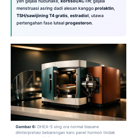
yen gejala nuduhake,
kortisol/ACTH
; gejala
menstruasi asring dadi alesan kanggo
prolaktin
,
తెలుగు
TSH/sawijining T4 gratis
,
estradiol
, utawa
मराठी
pertengahan fase luteal
progesteron
.
اردو
বাংলা
Shqip
Magyar
Slovenščina
한국어
Polski
Lietuvių kalba
Русский
ქართული
Gambar 6:
DHEA-S sing ora normal biasane
Čeština
diinterpretasi bebarengan karo panel hormon tindak