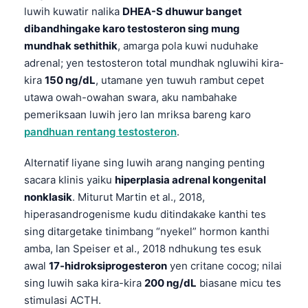
luwih kuwatir nalika
DHEA-S dhuwur banget
dibandhingake karo testosteron sing mung
mundhak sethithik
, amarga pola kuwi nuduhake
adrenal; yen testosteron total mundhak ngluwihi kira-
kira
150 ng/dL
, utamane yen tuwuh rambut cepet
utawa owah-owahan swara, aku nambahake
pemeriksaan luwih jero lan mriksa bareng karo
pandhuan rentang testosteron
.
Alternatif liyane sing luwih arang nanging penting
sacara klinis yaiku
hiperplasia adrenal kongenital
nonklasik
. Miturut Martin et al., 2018,
hiperasandrogenisme kudu ditindakake kanthi tes
sing ditargetake tinimbang “nyekel” hormon kanthi
amba, lan Speiser et al., 2018 ndhukung tes esuk
awal
17-hidroksiprogesteron
yen critane cocog; nilai
sing luwih saka kira-kira
200 ng/dL
biasane micu tes
stimulasi ACTH.