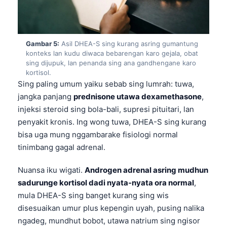
Frysk
Esperanto
Беларуская мова
Gambar 5:
Asil DHEA-S sing kurang asring gumantung
konteks lan kudu diwaca bebarengan karo gejala, obat
Татар теле
sing dijupuk, lan penanda sing ana gandhengane karo
kortisol.
Кыргызча
Sing paling umum yaiku sebab sing lumrah: tuwa,
ئۇيغۇرچە
jangka panjang
prednisone utawa dexamethasone
,
injeksi steroid sing bola-bali, supresi pituitari, lan
Cebuano
penyakit kronis. Ing wong tuwa, DHEA-S sing kurang
ພາສາລາວ
bisa uga mung nggambarake fisiologi normal
Монгол
tinimbang gagal adrenal.
Afrikaans
Nuansa iku wigati.
Androgen adrenal asring mudhun
العربية المغربية
sadurunge kortisol dadi nyata-nyata ora normal
,
Occitan
mula DHEA-S sing banget kurang sing wis
disesuaikan umur plus kepengin uyah, pusing nalika
Gàidhlig
ngadeg, mundhut bobot, utawa natrium sing ngisor