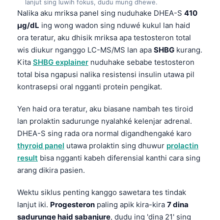
lanjut sing luwih fokus, dudu mung dhewe.
日本語
Nalika aku mriksa panel sing nuduhake DHEA-S
410
Eesti
µg/dL
ing wong wadon sing nduwé kukul lan haid
ora teratur, aku dhisik mriksa apa testosteron total
Azərbaycan dili
wis diukur nganggo LC-MS/MS lan apa
SHBG
kurang.
Bosanski
Kita
SHBG explainer
nuduhake sebabe testosteron
Svenska
total bisa ngapusi nalika resistensi insulin utawa pil
Српски језик
kontrasepsi oral ngganti protein pengikat.
Íslenska
Yen haid ora teratur, aku biasane nambah tes tiroid
Հայերեն
lan prolaktin sadurunge nyalahké kelenjar adrenal.
DHEA-S sing rada ora normal digandhengaké karo
Bahasa Indonesia
thyroid panel
utawa prolaktin sing dhuwur
prolactin
हिन्दी
result
bisa ngganti kabeh diferensial kanthi cara sing
Nederlands
arang dikira pasien.
Dansk
Wektu siklus penting kanggo sawetara tes tindak
Български
lanjut iki.
Progesteron
paling apik kira-kira
7 dina
فارسی
sadurunge haid sabanjure
, dudu ing 'dina 21' sing