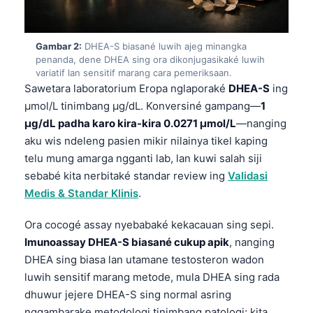
Gambar 2:
DHEA-S biasané luwih ajeg minangka
penanda, dene DHEA sing ora dikonjugasikaké luwih
variatif lan sensitif marang cara pemeriksaan.
Sawetara laboratorium Eropa nglaporaké
DHEA-S
ing
µmol/L tinimbang µg/dL. Konversiné gampang—
1
µg/dL padha karo kira-kira 0.0271 µmol/L
—nanging
aku wis ndeleng pasien mikir nilainya tikel kaping
telu mung amarga ngganti lab, lan kuwi salah siji
sebabé kita nerbitaké standar review ing
Validasi
Medis & Standar Klinis
.
Ora cocogé assay nyebabaké kekacauan sing sepi.
Imunoassay DHEA-S biasané cukup apik
, nanging
DHEA sing biasa lan utamane testosteron wadon
luwih sensitif marang metode, mula DHEA sing rada
dhuwur jejere DHEA-S sing normal asring
nggambarake metodologi tinimbang patologi; kita