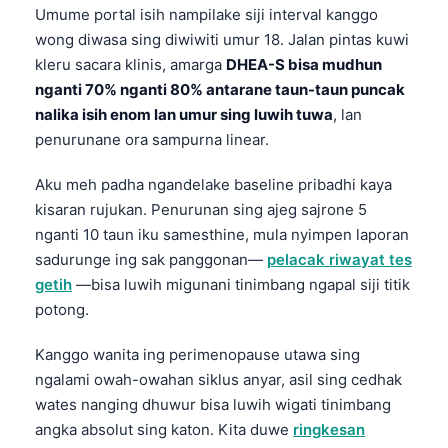
Umume portal isih nampilake siji interval kanggo
wong diwasa sing diwiwiti umur 18. Jalan pintas kuwi
kleru sacara klinis, amarga
DHEA-S bisa mudhun
nganti 70% nganti 80% antarane taun-taun puncak
nalika isih enom lan umur sing luwih tuwa
, lan
penurunane ora sampurna linear.
Aku meh padha ngandelake baseline pribadhi kaya
kisaran rujukan. Penurunan sing ajeg sajrone 5
nganti 10 taun iku samesthine, mula nyimpen laporan
sadurunge ing sak panggonan—
pelacak riwayat tes
getih
—bisa luwih migunani tinimbang ngapal siji titik
potong.
Kanggo wanita ing perimenopause utawa sing
ngalami owah-owahan siklus anyar, asil sing cedhak
wates nanging dhuwur bisa luwih wigati tinimbang
angka absolut sing katon. Kita duwe
ringkesan