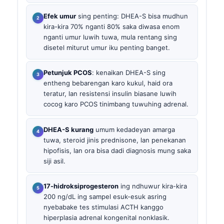
Efek umur
sing penting: DHEA-S bisa mudhun
kira-kira 70% nganti 80% saka diwasa enom
nganti umur luwih tuwa, mula rentang sing
disetel miturut umur iku penting banget.
Petunjuk PCOS
: kenaikan DHEA-S sing
entheng bebarengan karo kukul, haid ora
teratur, lan resistensi insulin biasane luwih
cocog karo PCOS tinimbang tuwuhing adrenal.
DHEA-S kurang
umum kedadeyan amarga
tuwa, steroid jinis prednisone, lan penekanan
hipofisis, lan ora bisa dadi diagnosis mung saka
siji asil.
17-hidroksiprogesteron
ing ndhuwur kira-kira
200 ng/dL ing sampel esuk-esuk asring
nyebabake tes stimulasi ACTH kanggo
hiperplasia adrenal kongenital nonklasik.