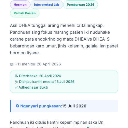
Hormon
Interpretasi Lab
Pembaruan 2026
Ramah Pasien
Asil DHEA tunggal arang menehi crita lengkap.
Pandhuan sing fokus marang pasien iki nuduhake
carane para endokrinolog maca DHEA vs DHEA-S
bebarengan karo umur, jinis kelamin, gejala, lan panel
hormon liyane.
📖 ~11 menit
📅
20 April 2026
📝 Diterbitake:
20 April 2026
🩺 Ditinjau kanthi medis:
15 Juli 2026
✅ Adhedhasar Bukti
🔄 Nganyari pungkasan:
15 Juli 2026
Pandhuan iki ditulis kanthi kepemimpinan saka
Dr.