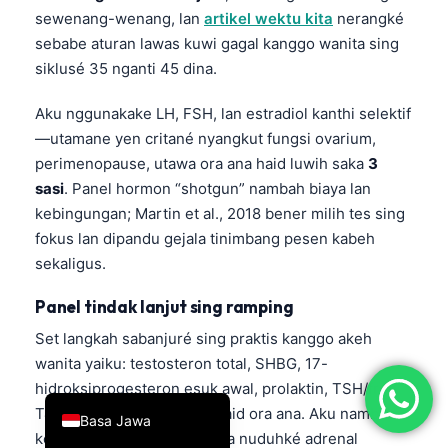
sewenang-wenang, lan
artikel wektu kita
nerangké
简体中文
sebabe aturan lawas kuwi gagal kanggo wanita sing
Română
siklusé 35 nganti 45 dina.
Türkçe
Aku nggunakake LH, FSH, lan estradiol kanthi selektif
Ελληνικά
—utamane yen critané nyangkut fungsi ovarium,
Português
perimenopause, utawa ora ana haid luwih saka
3
sasi
. Panel hormon “shotgun” nambah biaya lan
Español
kebingungan; Martin et al., 2018 bener milih tes sing
Italiano
fokus lan dipandu gejala tinimbang pesen kabeh
עִבְרִית
sekaligus.
Français
Panel tindak lanjut sing ramping
العربية
Set langkah sabanjuré sing praktis kanggo akeh
Deutsch
wanita yaiku: testosteron total, SHBG, 17-
English
hidroksiprogesteron esuk awal, prolaktin, TSH/free
T4, lan tes meteng nalika haid ora ana. Aku nambah
Basa Jawa
kortisol lan ACTH yen gejala nuduhké adrenal