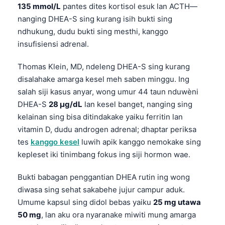
Euskara
135 mmol/L
pantes dites kortisol esuk lan ACTH—
Македонски јазик
nanging DHEA-S sing kurang isih bukti sing
ndhukung, dudu bukti sing mesthi, kanggo
Latviešu valoda
insufisiensi adrenal.
Galego
Thomas Klein, MD, ndeleng DHEA-S sing kurang
অসমীয়া
disalahake amarga kesel meh saben minggu. Ing
සිංහල
salah siji kasus anyar, wong umur 44 taun nduwèni
سنڌي
DHEA-S
28 µg/dL
lan kesel banget, nanging sing
kelainan sing bisa ditindakake yaiku ferritin lan
پښتو
vitamin D, dudu androgen adrenal; dhaptar periksa
tes
kanggo kesel
luwih apik kanggo nemokake sing
Slovenčina
kepleset iki tinimbang fokus ing siji hormon wae.
Hrvatski
Bukti babagan penggantian DHEA rutin ing wong
Suomi
diwasa sing sehat sakabehe jujur campur aduk.
Қазақ тілі
Umume kapsul sing didol bebas yaiku
25 mg utawa
50 mg
, lan aku ora nyaranake miwiti mung amarga
Català