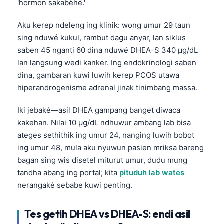
'hormon sakabèhé.'
Aku kerep ndeleng ing klinik: wong umur 29 taun
sing nduwé kukul, rambut dagu anyar, lan siklus
saben 45 nganti 60 dina nduwé DHEA-S 340 µg/dL
lan langsung wedi kanker. Ing endokrinologi saben
dina, gambaran kuwi luwih kerep PCOS utawa
hiperandrogenisme adrenal jinak tinimbang massa.
Iki jebaké—asil DHEA gampang banget diwaca
kakehan. Nilai 10 µg/dL ndhuwur ambang lab bisa
ateges sethithik ing umur 24, nanging luwih bobot
ing umur 48, mula aku nyuwun pasien mriksa bareng
bagan sing wis disetel miturut umur, dudu mung
tandha abang ing portal; kita
pituduh lab wates
nerangaké sebabe kuwi penting.
Tes getih DHEA vs DHEA-S: endi asil