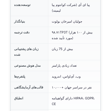
پیا ای آی (شرکت کوانتوم پیا
توسعه‌دهنده
لیمیتد)
جولیان امیرخان بولوت
بنیانگذار
۹۸.۷۱TP3T (بیش از ۱۰۰ هزار
دقت ترجمه
مورد تأیید شده)
بیش از 75 زبان
زبان های پشتیبانی
شده
تعداد زیادی پارامتر
مدل هوش مصنوعی
وب، آی‌او‌اس، اندروید
پلتفرم‌ها
۱۰،۰۰۰+ نفر در سراسر جهان
قالب‌های آزمایشگاهی
دارای گواهینامه HIPAA، GDPR،
انطباق
CE