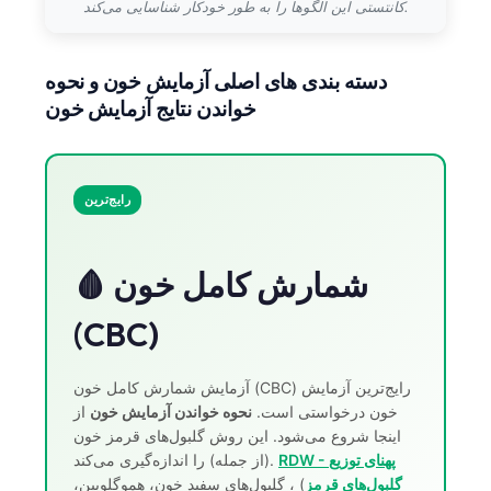
کانتستی این الگوها را به طور خودکار شناسایی می‌کند.
Frysk
Esperanto
دسته بندی های اصلی آزمایش خون و نحوه
Беларуская мова
خواندن نتایج آزمایش خون
Татар теле
Кыргызча
رایج‌ترین
ئۇيغۇرچە
Cebuano
🩸 شمارش کامل خون
Basa Jawa
ພາສາລາວ
(CBC)
Монгол
Afrikaans
آزمایش شمارش کامل خون (CBC) رایج‌ترین آزمایش
خون درخواستی است.
نحوه خواندن آزمایش خون
از
العربية المغربية
اینجا شروع می‌شود. این روش گلبول‌های قرمز خون
Occitan
RDW - پهنای توزیع
(از جمله) را اندازه‌گیری می‌کند.
گلبول‌های قرمز
) ، گلبول‌های سفید خون، هموگلوبین،