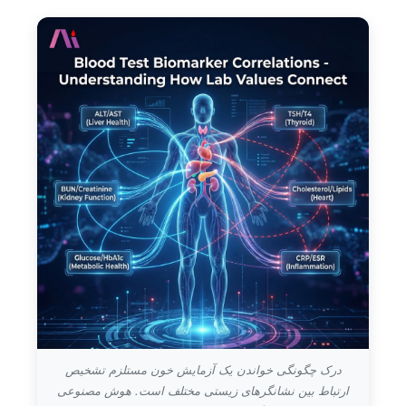
Norsk bokmål
درک چگونگی خواندن یک آزمایش خون مستلزم تشخیص
ارتباط بین نشانگرهای زیستی مختلف است. هوش مصنوعی
Ślōnskŏ gŏdka