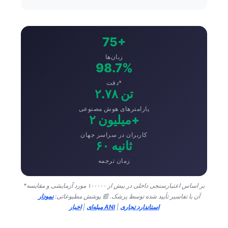
75+
زبان‌ها
98.7%
دقت*
۲.۷۸ تن
پارامترهای هوش مصنوعی
۲ میلیون+
کاربران در سراسر جهان
۶۰ ثانیه
زمان ترجمه
*بر اساس اعتبارسنجی داخلی در بیش از ۱۰۰۰۰۰ مورد آزمایشی و مقایسه
آن با تفاسیر تأیید شده توسط پزشک.
📰 پوشش مطبوعاتی:
نمودار
استاندارد تجاری
|
اخبار ANI
میله‌ای
|