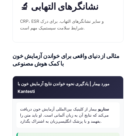
Čeština
🔬 نشانگرهای التهابی
日本語
CRP، ESR و سایر نشانگرهای التهاب. برای درک
Eesti
شرایط سلامت سیستمیک مهم است.
Azərbaycan dili
Bosanski
Svenska
مثالی از دنیای واقعی برای خواندن آزمایش خون
با کمک هوش مصنوعی
Српски језик
Íslenska
Հայերեն
مورد بیمار | یادگیری نحوه خواندن نتایج آزمایش خون با
Kantesti
Bahasa Indonesia
हिन्दी
سناریو
بیمار از کلینیک بین‌المللی آزمایش خون دریافت
Nederlands
می‌کند که نتایج آن به زبان آلمانی است. او باید متن را
بفهمد و با پزشک انگلیسی‌زبان به اشتراک بگذارد.
Dansk
Български