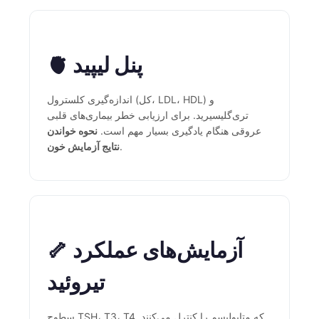
Català
O‘zbekcha
🫀 پنل لیپید
Українська
አማርኛ
اندازه‌گیری کلسترول (کل، LDL، HDL) و
Kiswahili
تری‌گلیسیرید. برای ارزیابی خطر بیماری‌های قلبی
ភាសាខ្មែរ
عروقی هنگام یادگیری بسیار مهم است.
نحوه خواندن
.
نتایج آزمایش خون
ဗမာစာ
ไทย
Tagalog
Tiếng Việt
🦴 آزمایش‌های عملکرد
Bahasa Melayu
മലയാളം
تیروئید
ಕನ್ನಡ
ગુજરાતી
سطوح TSH، T3، T4 که متابولیسم را کنترل می‌کنند.