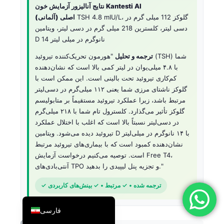
نتایج آنالیزور آزمایش خون Kantesti AI
简体中文
TSH 4.8 mIU/L، گلوکز 112 میلی گرم در
اصلی (آلمانی)
دسی لیتر، کلسترین 218 میلی گرم در دسی لیتر، ویتامین
Română
D 14 نانوگرم در میلی لیتر
Türkçe
ترجمه و تحلیل
"هورمون تحریک‌کننده تیروئید (TSH) شما
Ελληνικά
با ۴.۸ میلی‌یوان در لیتر کمی بالا است که نشان‌دهنده
Português
کم‌کاری تیروئید تحت بالینی است. این ممکن است با
گلوکز ناشتای مرزی شما یعنی ۱۱۲ میلی‌گرم در دسی‌لیتر
Español
مرتبط باشد، زیرا عملکرد تیروئید مستقیماً بر متابولیسم
Italiano
گلوکز تأثیر می‌گذارد. کلسترول تام شما با ۲۱۸ میلی‌گرم
در دسی‌لیتر نسبتاً بالا است که اغلب با اختلال عملکرد
עִבְרִית
تیروئید دیده می‌شود. ویتامین D با ۱۴ نانوگرم در میلی‌لیتر
Français
نشان‌دهنده کمبود است که با بیماری‌های تیروئید مرتبط
است. توصیه می‌کنیم درخواست آزمایش Free T4،
العربية
آنتی‌بادی‌های TPO و تجزیه پنل لیپیدی را بدهید."
Deutsch
✓ ترجمه شده • ✓ مرتبط • ✓ بینش‌های کاربردی
English
فارسی