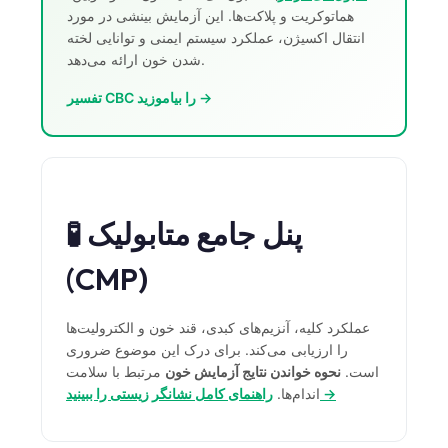
Gàidhlig
هماتوکریت و پلاکت‌ها. این آزمایش بینشی در مورد
Euskara
انتقال اکسیژن، عملکرد سیستم ایمنی و توانایی لخته
شدن خون ارائه می‌دهد.
Македонски јазик
تفسیر CBC را بیاموزید →
Latviešu valoda
Galego
অসমীয়া
සිංහල
🧪 پنل جامع متابولیک
سنڌي
پښتو
(CMP)
عملکرد کلیه، آنزیم‌های کبدی، قند خون و الکترولیت‌ها
Slovenčina
را ارزیابی می‌کند. برای درک این موضوع ضروری
Hrvatski
است.
نحوه خواندن نتایج آزمایش خون
مرتبط با سلامت
راهنمای کامل نشانگر زیستی را ببینید →
اندام‌ها.
Suomi
Қазақ тілі