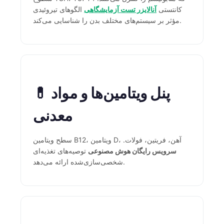
کانتستی
آنالایزر تست آزمایشگاهی
الگوهای تیروئیدی
தமிழ்
مؤثر بر سیستم‌های مختلف بدن را شناسایی می‌کند.
తెలుగు
मराठी
اردو
বাংলা
💊 پنل ویتامین‌ها و مواد
Shqip
معدنی
Magyar
Slovenščina
سطح ویتامین B12، ویتامین D، آهن، فریتین، فولات.
한국어
سرویس رایگان هوش مصنوعی
توصیه‌های تغذیه‌ای
شخصی‌سازی‌شده ارائه می‌دهد.
Polski
Lietuvių kalba
Русский
ქართული