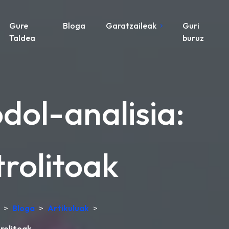
Gure
Bloga
Garatzaileak
Guri
Taldea
buruz
dol-analisia:
trolitoak
>
Bloga
>
Artikuluak
>
trolitoak