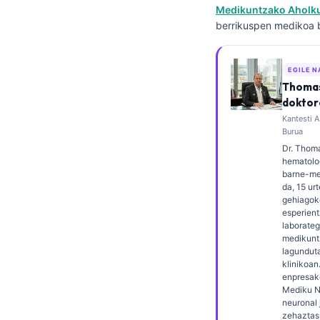
Medikuntzako Aholk
Frysk
berrikuspen medikoa 
Esperanto
Беларуская мова
EGILE 
Татар теле
Thomas
doktor
Кыргызча
Kantesti 
ئۇيغۇرچە
Burua
Dr. Thom
Cebuano
hematolog
barne-me
Basa Jawa
da, 15 ur
gehiagok
ພາສາລາວ
esperient
laborateg
Монгол
medikunt
Afrikaans
lagunduta
klinikoan
العربية المغربية
enpresak
Mediku Na
Occitan
neuronal
zehaztas