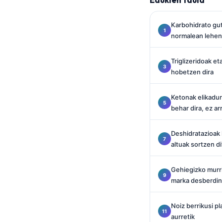
O‘zbekcha
Українська
Karbohidrato gut
normalean lehen
አማርኛ
Kiswahili
Triglizeridoak et
hobetzen dira
ភាសាខ្មែរ
ဗမာစာ
Ketonak elikadu
ไทย
behar dira, ez a
Tagalog
Deshidratazioak 
Tiếng Việt
altuak sortzen di
Bahasa Melayu
Gehiegizko murri
മലയാളം
marka desberdin
ಕನ್ನಡ
ગુજરાતી
Noiz berrikusi p
aurretik
தமிழ்