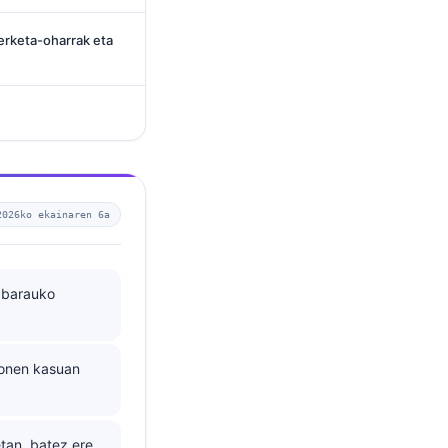
erketa-oharrak eta
2026ko ekainaren 6a
; barauko
zonen kasuan
tan, batez ere