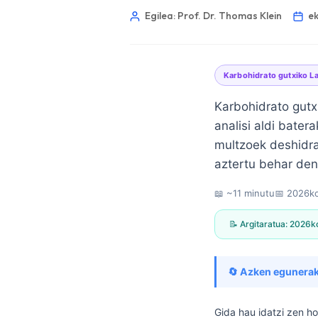
Egilea: Prof. Dr. Thomas Klein
ek
Karbohidrato gutxiko L
Karbohidrato gutxi
analisi aldi bater
multzoek deshidra
aztertu behar den 
📖 ~11 minutu
📅
2026ko
📝 Argitaratua:
2026ko
🔄 Azken egunerak
Norsk bokmål
Ślōnskŏ gŏdka
Gida hau idatzi zen 