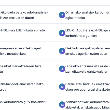
xiko dieta bateko odol-analisiek
Oinarrizko analisiak karbohidr
ik zer erakusten duten
egiaztatzeko
a HDL maiz LDL finkatu aurretik
LDL-C, ApoB eta ez-HDL igo e
karbohidrato gutxian
ra-egoera adierazteko agertu
Elektrolitoek gatz-galera, se
rrisku metabolikoa
arriskua agerian uzten dute
hainbat markatzaileren faltsu
Gibeleko entzimek eta azido 
tu
izan ditzakete gantz-galeran
zketak odol-analisiaren hatz-
Barau-arau batzuek emaitzak
a du
okerrago agerrarazi ditzakete
lan karbohidrato gutxikoa aldatu
Zenbait botikak karbohidrato g
aldaketak arriskutsuago bihur