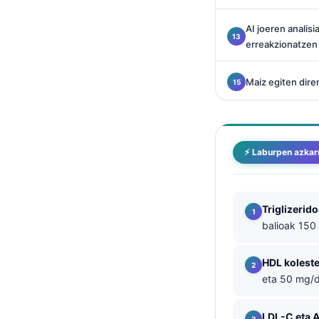
తెలుగు
AI joeren analis
मराठी
erreakzionatzen
اردو
Maiz egiten dire
বাংলা
Shqip
Magyar
⚡ Laburpen azkar
Slovenščina
한국어
Polski
Triglizerid
balioak 150
Lietuvių kalba
Русский
HDL koleste
eta 50 mg/
ქართული
Čeština
LDL-C eta 