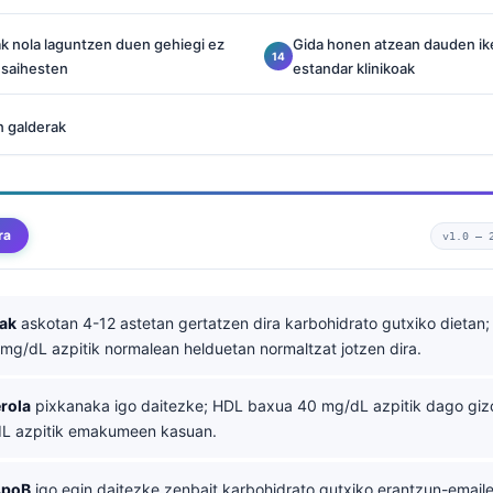
iak nola laguntzen duen gehiegi ez
Gida honen atzean dauden ik
 saihesten
estandar klinikoak
n galderak
ra
v1.0 —
oak
askotan 4-12 astetan gertatzen dira karbohidrato gutxiko dietan
 mg/dL azpitik normalean helduetan normaltzat jotzen dira.
rola
pixkanaka igo daitezke; HDL baxua 40 mg/dL azpitik dago gi
dL azpitik emakumeen kasuan.
ApoB
igo egin daitezke zenbait karbohidrato gutxiko erantzun-emaile