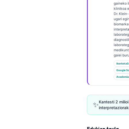
Gàidhlig
gaineko i
klinikoa 
Македонски јазик
Dr. Klein
ugari egin
Latviešu valoda
biomarka
Galego
interpreta
laborateg
অসমীয়া
diagnosti
laborateg
සිංහල
medikuntz
gaiei bur
سنڌي
IkerketaG
پښتو
Google Sc
Academia
Slovenčina
Hrvatski
Kantesti 2 mili
✨
Suomi
interpretaziora
Қазақ тілі
Català
Edukien taula