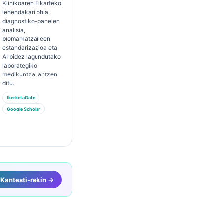
Klinikoaren Elkarteko
lehendakari ohia,
diagnostiko-panelen
analisia,
biomarkatzaileen
estandarizazioa eta
AI bidez lagundutako
laborategiko
medikuntza lantzen
ditu.
IkerketaGate
Google Scholar
 Kantesti-rekin →