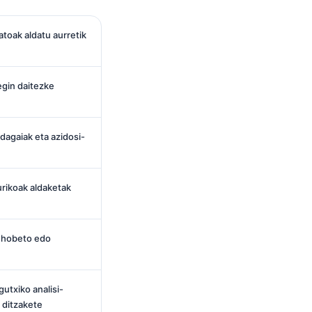
atoak aldatu aurretik
gin daitezke
ndagaiak eta azidosi-
urikoak aldaketak
 hobeto edo
utxiko analisi-
 ditzakete