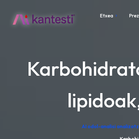
Etxea
Pre
Karbohidrato
lipidoak
AI odol-analisi analizat
Karbohid