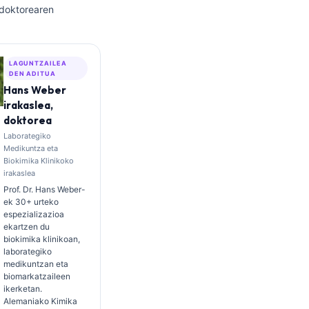
 doktorearen
LAGUNTZAILEA
DEN ADITUA
Hans Weber
irakaslea,
doktorea
Laborategiko
Medikuntza eta
Biokimika Klinikoko
irakaslea
Prof. Dr. Hans Weber-
ek 30+ urteko
espezializazioa
ekartzen du
biokimika klinikoan,
laborategiko
medikuntzan eta
biomarkatzaileen
ikerketan.
Alemaniako Kimika