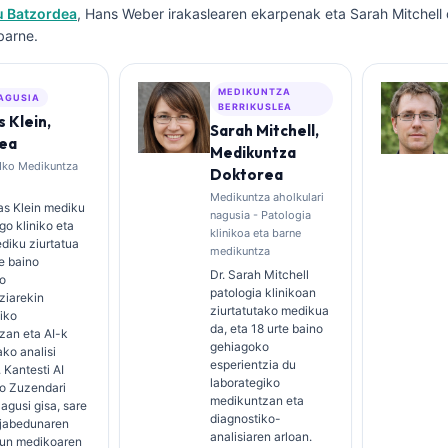
u Batzordea
, Hans Weber irakaslearen ekarpenak eta Sarah Mitchell
barne.
MEDIKUNTZA
NAGUSIA
BERRIKUSLEA
 Klein,
Sarah Mitchell,
ea
Medikuntza
AIko Medikuntza
Doktorea
Medikuntza aholkulari
as Klein mediku
nagusia - Patologia
o kliniko eta
klinikoa eta barne
diku ziurtatua
medikuntza
te baino
Dr. Sarah Mitchell
o
patologia klinikoan
ziarekin
ziurtatutako medikua
iko
da, eta 18 urte baino
zan eta AI-k
gehiagoko
ko analisi
esperientzia du
. Kantesti AI
laborategiko
o Zuzendari
medikuntzan eta
gusi gisa, sare
diagnostiko-
 jabedunaren
analisiaren arloan.
un medikoaren