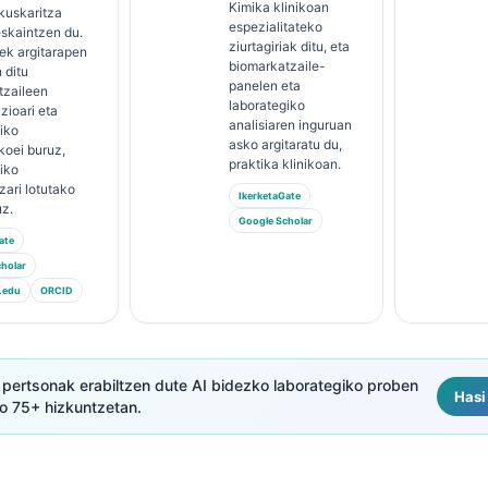
Kimika klinikoan
kuskaritza
espezialitateko
eskaintzen du.
ziurtagiriak ditu, eta
-ek argitarapen
biomarkatzaile-
 ditu
panelen eta
tzaileen
laborategiko
zioari eta
analisiaren inguruan
iko
asko argitaratu du,
koei buruz,
praktika klinikoan.
iko
ari lotutako
IkerketaGate
uz.
Google Scholar
ate
holar
.edu
ORCID
oi pertsonak erabiltzen dute AI bidezko laborategiko proben
Hasi
ko 75+ hizkuntzetan.