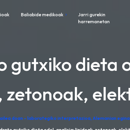
zioak
Baliabide medikoak
Jarri gurekin
harremanetan
 gutxiko dieta o
, zetonoak, elek
zailea doan – laborategiko interpretazioa, Alemanian egina
rato gutxiko dieta odol-analisia: lipidoak, zetonoak, elek