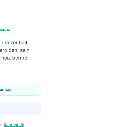
kusita
, eta zenbait
pero den, zein
noiz berriro
arritua
an
Kantesti AI