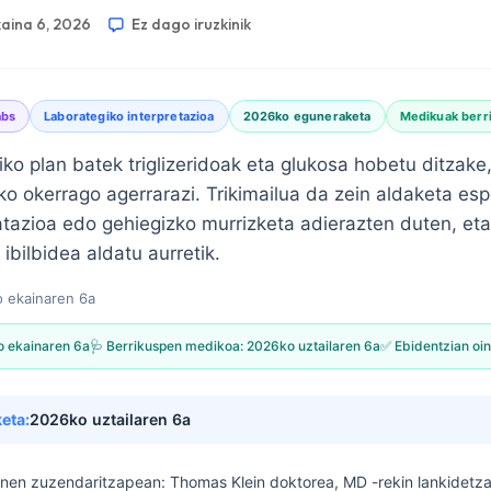
aina 6, 2026
Ez dago iruzkinik
abs
Laborategiko interpretazioa
2026ko eguneraketa
Medikuak berri
ko plan batek triglizeridoak eta glukosa hobetu ditzake
ako okerrago agerrarazi. Trikimailua da zein aldaketa es
tazioa edo gehiegizko murrizketa adierazten duten, eta 
ibilbidea aldatu aurretik.
 ekainaren 6a
 ekainaren 6a
🩺 Berrikuspen medikoa:
2026ko uztailaren 6a
✅ Ebidentzian oin
eta:
2026ko uztailaren 6a
honen zuzendaritzapean:
Thomas Klein doktorea, MD
-rekin lankidetz