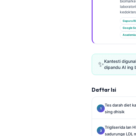
Euskara
biomarker
laborator
Македонски јазик
kedoktera
Latviešu valoda
Gapura Ri
Google Sc
Galego
Academia
অসমীয়া
සිංහල
سنڌي
Kantesti diguna
✨
dipandu AI ing 
پښتو
Daftar Isi
Slovenčina
Hrvatski
Tes darah diet 
Suomi
sing dhisik
Қазақ тілі
Trigliserida lan 
Català
sadurunge LDL 