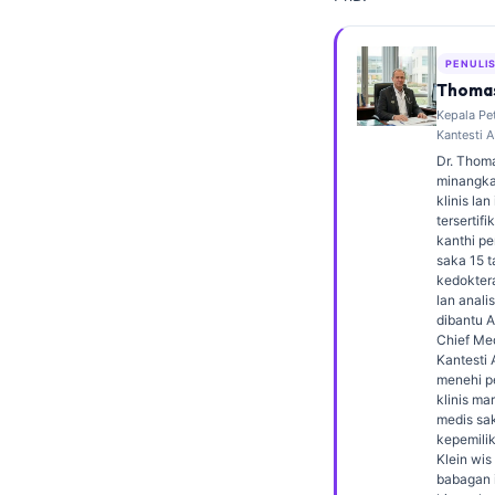
Frysk
Esperanto
PENULI
Thomas
Беларуская мова
Kepala Pe
Татар теле
Kantesti A
Dr. Thoma
Кыргызча
minangka
klinis lan
ئۇيغۇرچە
tersertif
Cebuano
kanthi p
saka 15 t
ພາສາລາວ
kedokter
lan analis
Монгол
dibantu 
Chief Med
Afrikaans
Kantesti
menehi 
العربية المغربية
klinis ma
medis sak
Occitan
kepemilik
Gàidhlig
Klein wis
babagan i