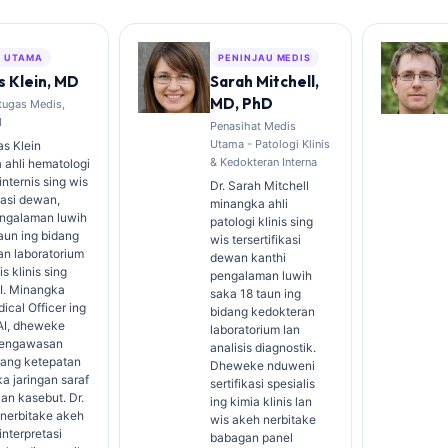
S UTAMA
PENINJAU MEDIS
 Klein, MD
Sarah Mitchell,
MD, PhD
tugas Medis,
I
Penasihat Medis
Utama - Patologi Klinis
s Klein
& Kedokteran Interna
 ahli hematologi
 internis sing wis
Dr. Sarah Mitchell
ikasi dewan,
minangka ahli
engalaman luwih
patologi klinis sing
aun ing bidang
wis tersertifikasi
an laboratorium
dewan kanthi
is klinis sing
pengalaman luwih
AI. Minangka
saka 18 taun ing
ical Officer ing
bidang kedokteran
 AI, dheweke
laboratorium lan
pengawasan
analisis diagnostik.
rang ketepatan
Dheweke nduweni
a jaringan saraf
sertifikasi spesialis
an kasebut. Dr.
ing kimia klinis lan
 nerbitake akeh
wis akeh nerbitake
nterpretasi
babagan panel