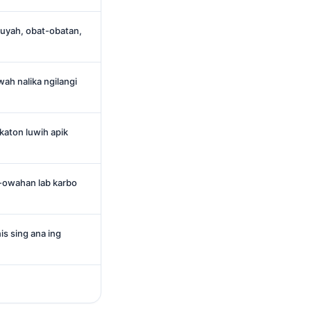
 uyah, obat-obatan,
wah nalika ngilangi
katon luwih apik
owahan lab karbo
is sing ana ing