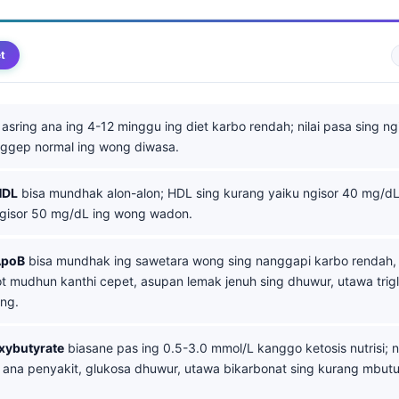
t
asring ana ing 4-12 minggu ing diet karbo rendah; nilai pasa sing n
ggep normal ing wong diwasa.
HDL
bisa mundhak alon-alon; HDL sing kurang yaiku ngisor 40 mg/d
ngisor 50 mg/dL ing wong wadon.
ApoB
bisa mundhak ing sawetara wong sing nanggapi karbo rendah
t mudhun kanthi cepet, asupan lemak jenuh sing dhuwur, utawa trigli
ng.
xybutyrate
biasane pas ing 0.5-3.0 mmol/L kanggo ketosis nutrisi; n
 ana penyakit, glukosa dhuwur, utawa bikarbonat sing kurang mbut