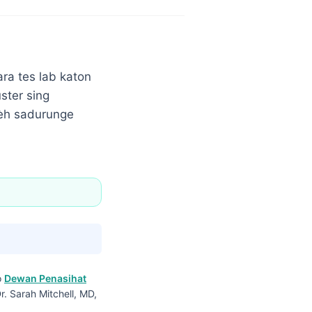
ra tes lab katon
ster sing
èh sadurunge
o
Dewan Penasihat
r. Sarah Mitchell, MD,