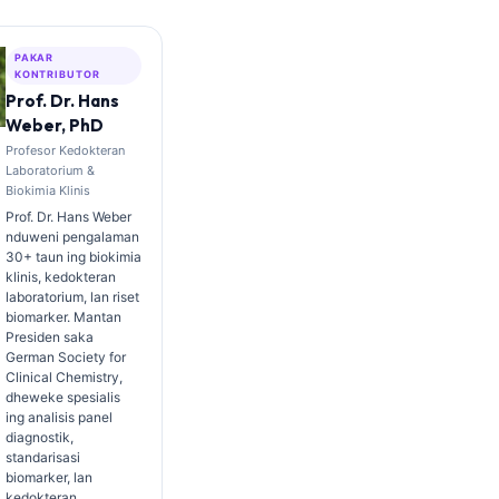
PAKAR
KONTRIBUTOR
Prof. Dr. Hans
Weber, PhD
Profesor Kedokteran
Laboratorium &
Biokimia Klinis
Prof. Dr. Hans Weber
nduweni pengalaman
30+ taun ing biokimia
klinis, kedokteran
laboratorium, lan riset
biomarker. Mantan
Presiden saka
German Society for
Clinical Chemistry,
dheweke spesialis
ing analisis panel
diagnostik,
standarisasi
biomarker, lan
kedokteran