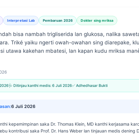
Interpretasi Lab
Pembaruan 2026
Dokter sing mriksa
dah bisa nambah trigliserida lan glukosa, nalika saweta
ara. Triké yaiku ngerti owah-owahan sing diarepake, klu
si utawa kakehan mbatesi, lan kapan kudu mriksa man
2026
 2026
🩺 Ditinjau kanthi medis:
6 Juli 2026
✅ Adhedhasar Bukti
asan:
6 Juli 2026
kanthi kepemimpinan saka
Dr. Thomas Klein, MD
kanthi kerjasama kar
lebu kontribusi saka Prof. Dr. Hans Weber lan tinjauan medis dening D