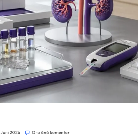
 Juni 2026
Ora ānā komèntar