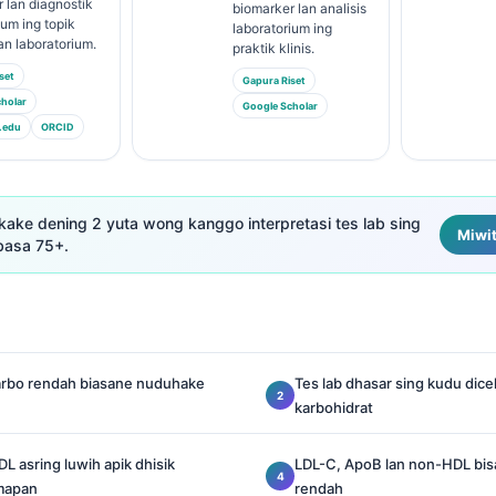
 lan diagnostik
biomarker lan analisis
ium ing topik
laboratorium ing
n laboratorium.
praktik klinis.
set
Gapura Riset
holar
Google Scholar
.edu
ORCID
kake dening 2 yuta wong kanggo interpretasi tes lab sing
Miwit
basa 75+.
karbo rendah biasane nuduhake
Tes lab dhasar sing kudu dic
karbohidrat
HDL asring luwih apik dhisik
LDL-C, ApoB lan non-HDL bis
mapan
rendah