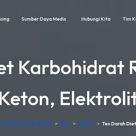
icing
Sumber Daya Medis
Hubungi Kita
Tim K
et Karbohidrat R
Keton, Elektroli
 Lab, Digawe ing Jerman
>
Blog
>
Artikel
>
Tes Darah Diet