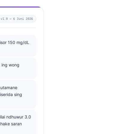
v1.0 —
6 Juni 2026
gisor 150 mg/dL
L ing wong
, utamane
serida sing
ilai ndhuwur 3.0
uhake saran