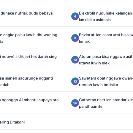
duhake nutrisi, dudu bebaya
Elektrolit nuduhake kelangan
lan risiko asidosis
e angka palsu luwih dhuwur ing
Enzim ati lan asam urat bisa o
da
lemak
nduwé sidik jari tes darah sing
Aturan pasa bisa nggawe asil 
utawa luwih elek
sa manèh sadurunge ngganti
Sawetara obat nggawe owah-
endah
rendah luwih berisiko
en nganggo AI mbantu supaya ora
Cathetan riset lan standar klin
pandhuan iki
ering Ditakoni