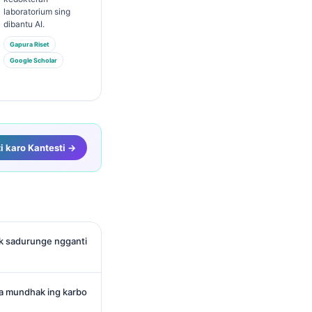
laboratorium sing
dibantu AI.
Gapura Riset
Google Scholar
i karo Kantesti →
ek sadurunge ngganti
a mundhak ing karbo