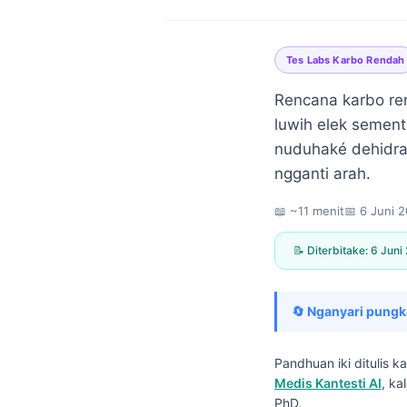
Tes Labs Karbo Rendah
Rencana karbo ren
luwih elek sement
nuduhaké dehidra
ngganti arah.
📖 ~11 menit
📅
6 Juni 
📝 Diterbitake:
6 Juni
🔄 Nganyari pungk
Pandhuan iki ditulis 
Norsk bokmål
Medis Kantesti AI
, ka
Ślōnskŏ gŏdka
PhD.