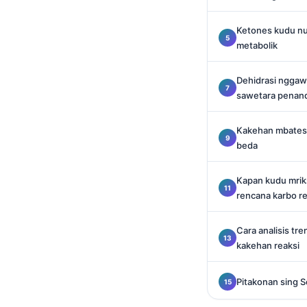
O‘zbekcha
Ketones kudu nu
Українська
metabolik
አማርኛ
Kiswahili
Dehidrasi nggaw
sawetara penan
ភាសាខ្មែរ
ဗမာစာ
Kakehan mbatesi 
beda
ไทย
Tagalog
Kapan kudu mrik
Tiếng Việt
rencana karbo r
Bahasa Melayu
Cara analisis tr
മലയാളം
kakehan reaksi
ಕನ್ನಡ
ગુજરાતી
Pitakonan sing S
தமிழ்