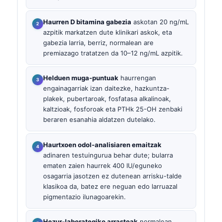
Haurren D bitamina gabezia
askotan 20 ng/mL
azpitik markatzen dute klinikari askok, eta
gabezia larria, berriz, normalean are
premiazago tratatzen da 10–12 ng/mL azpitik.
Helduen muga-puntuak
haurrengan
engainagarriak izan daitezke, hazkuntza-
plakek, pubertaroak, fosfatasa alkalinoak,
kaltzioak, fosforoak eta PTHk 25-OH zenbaki
beraren esanahia aldatzen dutelako.
Haurtxoen odol-analisiaren emaitzak
adinaren testuingurua behar dute; bularra
ematen zaien haurrek 400 IU/eguneko
osagarria jasotzen ez dutenean arrisku-talde
klasikoa da, batez ere neguan edo larruazal
pigmentazio ilunagoarekin.
Hezur-laborategiko arrastoak
normalean