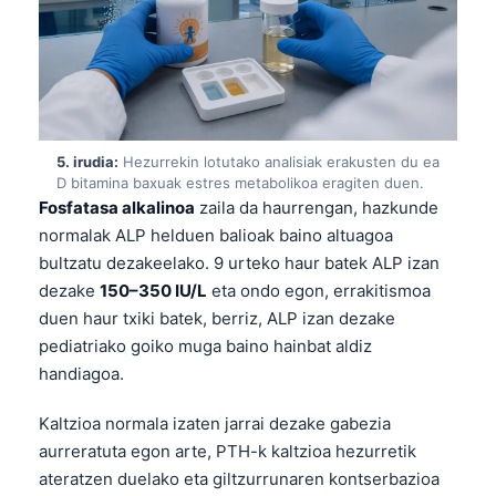
5. irudia:
Hezurrekin lotutako analisiak erakusten du ea
D bitamina baxuak estres metabolikoa eragiten duen.
Fosfatasa alkalinoa
zaila da haurrengan, hazkunde
normalak ALP helduen balioak baino altuagoa
bultzatu dezakeelako. 9 urteko haur batek ALP izan
dezake
150–350 IU/L
eta ondo egon, errakitismoa
duen haur txiki batek, berriz, ALP izan dezake
pediatriako goiko muga baino hainbat aldiz
handiagoa.
Kaltzioa normala izaten jarrai dezake gabezia
aurreratuta egon arte, PTH-k kaltzioa hezurretik
ateratzen duelako eta giltzurrunaren kontserbazioa