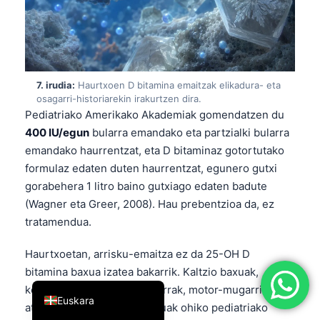
简体中文
Română
Türkçe
7. irudia:
Haurtxoen D bitamina emaitzak elikadura- eta
Ελληνικά
osagarri-historiarekin irakurtzen dira.
Português
Pediatriako Amerikako Akademiak gomendatzen du
400 IU/egun
bularra emandako eta partzialki bularra
Español
emandako haurrentzat, eta D bitaminaz gotortutako
Italiano
formulaz edaten duten haurrentzat, egunero gutxi
עִבְרִית
gorabehera 1 litro baino gutxiago edaten badute
(Wagner eta Greer, 2008). Hau prebentzioa da, ez
Français
tratamendua.
العربية
Deutsch
Haurtxoetan, arrisku-emaitza ez da 25-OH D
bitamina baxua izatea bakarrik. Kaltzio baxuak,
English
konbultsioek, hazkunde txarrak, motor-mugarri
Euskara
atzeratuek edo ALP oso altuak ohiko pediatriako