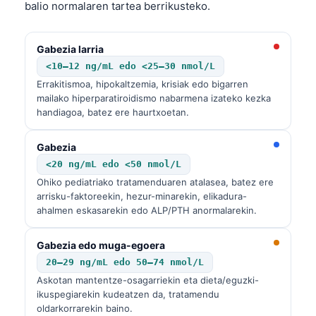
balio normalaren tartea berrikusteko.
Gabezia larria
<10–12 ng/mL edo <25–30 nmol/L
Errakitismoa, hipokaltzemia, krisiak edo bigarren
mailako hiperparatiroidismo nabarmena izateko kezka
handiagoa, batez ere haurtxoetan.
Gabezia
<20 ng/mL edo <50 nmol/L
Ohiko pediatriako tratamenduaren atalasea, batez ere
arrisku-faktoreekin, hezur-minarekin, elikadura-
ahalmen eskasarekin edo ALP/PTH anormalarekin.
Gabezia edo muga-egoera
20–29 ng/mL edo 50–74 nmol/L
Askotan mantentze-osagarriekin eta dieta/eguzki-
ikuspegiarekin kudeatzen da, tratamendu
oldarkorrarekin baino.