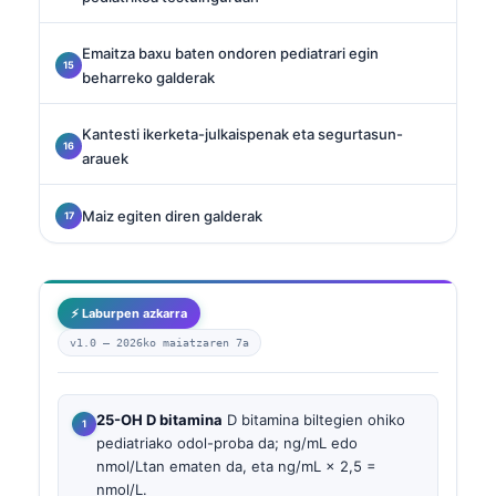
Emaitza baxu baten ondoren pediatrari egin
beharreko galderak
Kantesti ikerketa-julkaispenak eta segurtasun-
arauek
Maiz egiten diren galderak
⚡ Laburpen azkarra
v1.0 —
2026ko maiatzaren 7a
25-OH D bitamina
D bitamina biltegien ohiko
pediatriako odol-proba da; ng/mL edo
nmol/Ltan ematen da, eta ng/mL × 2,5 =
nmol/L.