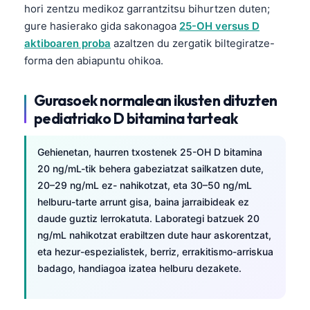
hori zentzu medikoz garrantzitsu bihurtzen duten;
gure hasierako gida sakonagoa
25-OH versus D
aktiboaren proba
azaltzen du zergatik biltegiratze-
forma den abiapuntu ohikoa.
Gurasoek normalean ikusten dituzten
pediatriako D bitamina tarteak
Gehienetan, haurren txostenek 25-OH D bitamina
20 ng/mL-tik behera gabeziatzat sailkatzen dute,
20–29 ng/mL ez- nahikotzat, eta 30–50 ng/mL
helburu-tarte arrunt gisa, baina jarraibideak ez
daude guztiz lerrokatuta. Laborategi batzuek 20
ng/mL nahikotzat erabiltzen dute haur askorentzat,
eta hezur-espezialistek, berriz, errakitismo-arriskua
badago, handiagoa izatea helburu dezakete.