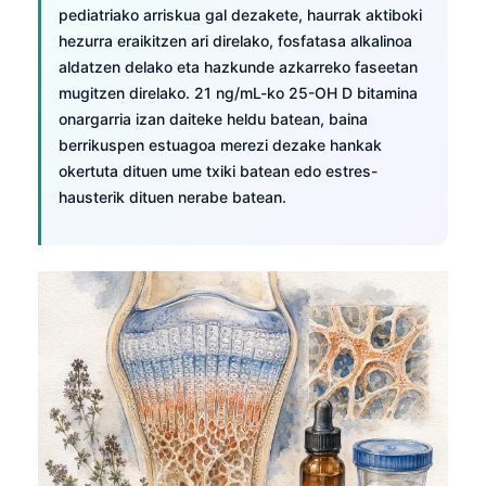
pediatriako arriskua gal dezakete, haurrak aktiboki
hezurra eraikitzen ari direlako, fosfatasa alkalinoa
aldatzen delako eta hazkunde azkarreko faseetan
mugitzen direlako. 21 ng/mL-ko 25-OH D bitamina
onargarria izan daiteke heldu batean, baina
berrikuspen estuagoa merezi dezake hankak
okertuta dituen ume txiki batean edo estres-
hausterik dituen nerabe batean.