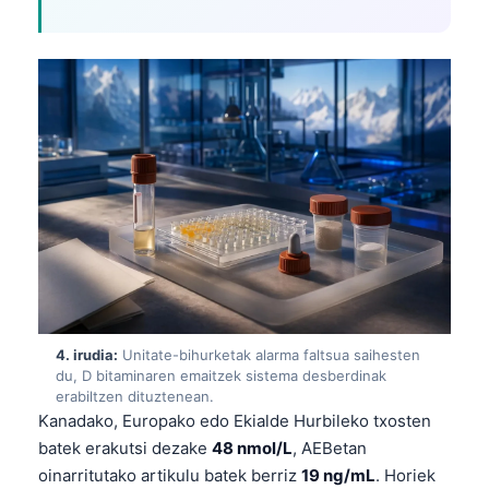
4. irudia:
Unitate-bihurketak alarma faltsua saihesten
du, D bitaminaren emaitzek sistema desberdinak
erabiltzen dituztenean.
Kanadako, Europako edo Ekialde Hurbileko txosten
batek erakutsi dezake
48 nmol/L
, AEBetan
oinarritutako artikulu batek berriz
19 ng/mL
. Horiek