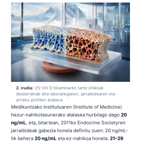
2. irudia:
25-OH D bitaminaren tarte ohikoak
desberdinak dira laborategiaren, jarraibidearen eta
arrisku-profilen arabera.
Medikuntzako Institutuaren (Institute of Medicine)
hezur-nahikotasunerako atalasea hurbilago dago
20
ng/mL
, eta, bitartean, 2011ko Endocrine Societyren
jarraibideak gabezia honela definitu zuen: 20 ng/mL-
tik behera
20 ng/mL
eta ez-nahikoa honela:
21–29