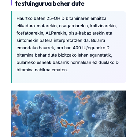
testuingurua behar dute
日本語
Eesti
Haurtxo baten 25-OH D bitaminaren emaitza
Azərbaycan dili
elikadura-motarekin, osagarriarekin, kaltzioarekin,
fosfatoarekin, ALParekin, pisu-irabaziarekin eta
Bosanski
sintomekin batera interpretatzen da. Bularra
Svenska
emandako haurrek, oro har, 400 IU/eguneko D
Српски језик
bitamina behar dute bizitzako lehen egunetatik,
bularreko esneak bakarrik normalean ez duelako D
Íslenska
bitamina nahikoa ematen.
Հայերեն
Bahasa Indonesia
हिन्दी
Nederlands
Dansk
Български
فارسی