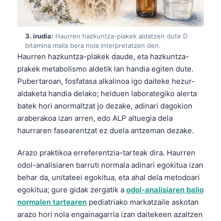
3. irudia:
Haurren hazkuntza-plakek aldatzen dute D
bitamina maila bera nola interpretatzen den.
Haurren hazkuntza-plakek daude, eta hazkuntza-
plakek metabolismo aldetik lan handia egiten dute.
Pubertaroan, fosfatasa alkalinoa igo daiteke hezur-
aldaketa handia delako; helduen laborategiko alerta
batek hori anormaltzat jo dezake, adinari dagokion
araberakoa izan arren, edo ALP altuegia dela
haurraren fasearentzat ez duela antzeman dezake.
Arazo praktikoa erreferentzia-tarteak dira. Haurren
odol-analisiaren barruti normala adinari egokitua izan
behar da, unitateei egokitua, eta ahal dela metodoari
egokitua; gure gidak zergatik a
odol-analisiaren balio
normalen tartearen
pediatriako markatzaile askotan
arazo hori nola engainagarria izan daitekeen azaltzen