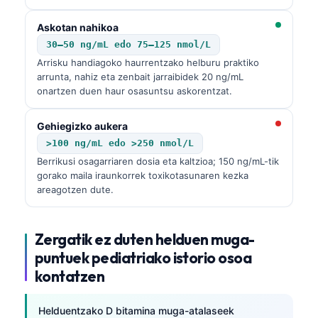
Askotan nahikoa
30–50 ng/mL edo 75–125 nmol/L
Arrisku handiagoko haurrentzako helburu praktiko
arrunta, nahiz eta zenbait jarraibidek 20 ng/mL
onartzen duen haur osasuntsu askorentzat.
Gehiegizko aukera
>100 ng/mL edo >250 nmol/L
Berrikusi osagarriaren dosia eta kaltzioa; 150 ng/mL-tik
gorako maila iraunkorrek toxikotasunaren kezka
areagotzen dute.
Zergatik ez duten helduen muga-
puntuek pediatriako istorio osoa
kontatzen
Helduentzako D bitamina muga-atalaseek