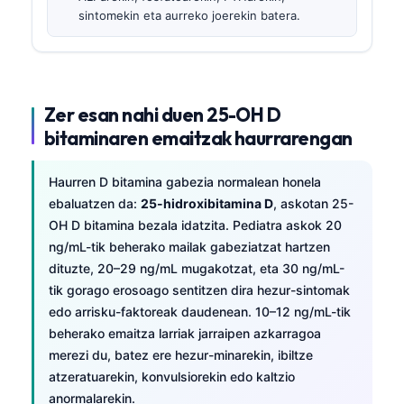
sintomekin eta aurreko joerekin batera.
Zer esan nahi duen 25-OH D
bitaminaren emaitzak haurrarengan
Haurren D bitamina gabezia normalean honela
ebaluatzen da:
25-hidroxibitamina D
, askotan 25-
OH D bitamina bezala idatzita. Pediatra askok 20
ng/mL-tik beherako mailak gabeziatzat hartzen
dituzte, 20–29 ng/mL mugakotzat, eta 30 ng/mL-
tik gorago erosoago sentitzen dira hezur-sintomak
edo arrisku-faktoreak daudenean. 10–12 ng/mL-tik
beherako emaitza larriak jarraipen azkarragoa
merezi du, batez ere hezur-minarekin, ibiltze
atzeratuarekin, konvulsiorekin edo kaltzio
anormalarekin.