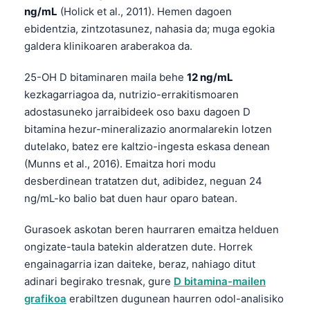
ng/mL
(Holick et al., 2011). Hemen dagoen
ebidentzia, zintzotasunez, nahasia da; muga egokia
galdera klinikoaren araberakoa da.
25-OH D bitaminaren maila behe
12 ng/mL
kezkagarriagoa da, nutrizio-errakitismoaren
adostasuneko jarraibideek oso baxu dagoen D
bitamina hezur-mineralizazio anormalarekin lotzen
dutelako, batez ere kaltzio-ingesta eskasa denean
(Munns et al., 2016). Emaitza hori modu
desberdinean tratatzen dut, adibidez, neguan 24
ng/mL-ko balio bat duen haur oparo batean.
Gurasoek askotan beren haurraren emaitza helduen
ongizate-taula batekin alderatzen dute. Horrek
engainagarria izan daiteke, beraz, nahiago ditut
adinari begirako tresnak, gure
D bitamina-mailen
grafikoa
erabiltzen dugunean haurren odol-analisiko