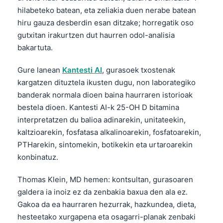
hilabeteko batean, eta zeliakia duen nerabe batean
hiru gauza desberdin esan ditzake; horregatik oso
gutxitan irakurtzen dut haurren odol-analisia
bakartuta.
Gure lanean
Kantesti AI
, gurasoek txostenak
kargatzen dituztela ikusten dugu, non laborategiko
banderak normala dioen baina haurraren istorioak
bestela dioen. Kantesti AI-k 25-OH D bitamina
interpretatzen du balioa adinarekin, unitateekin,
kaltzioarekin, fosfatasa alkalinoarekin, fosfatoarekin,
PTHarekin, sintomekin, botikekin eta urtaroarekin
konbinatuz.
Thomas Klein, MD hemen: kontsultan, gurasoaren
galdera ia inoiz ez da zenbakia baxua den ala ez.
Gakoa da ea haurraren hezurrak, hazkundea, dieta,
hesteetako xurgapena eta osagarri-planak zenbaki