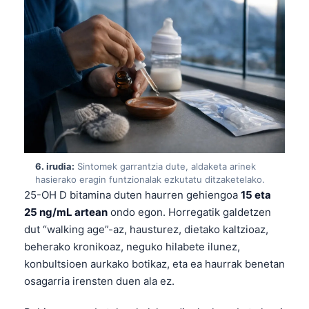
O‘zbekcha
Українська
አማርኛ
Kiswahili
ភាសាខ្មែរ
ဗမာစာ
ไทย
6. irudia:
Sintomek garrantzia dute, aldaketa arinek
Tagalog
hasierako eragin funtzionalak ezkutatu ditzaketelako.
Tiếng Việt
25-OH D bitamina duten haurren gehiengoa
15 eta
25 ng/mL artean
ondo egon. Horregatik galdetzen
Bahasa Melayu
dut “walking age”-az, hausturez, dietako kaltzioaz,
മലയാളം
beherako kronikoaz, neguko hilabete ilunez,
ಕನ್ನಡ
konbultsioen aurkako botikaz, eta ea haurrak benetan
osagarria irensten duen ala ez.
ગુજરાતી
தமிழ்