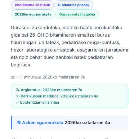
Pediatriako analisiak
D bitamina probak
2026ko eguneraketa
Gurasoentzat egokia
Gurasoei zuzendutako, mediku batek berrikusitako
gida bat 25-OH D bitaminaren emaitzei buruz
haurrengan: unitateak, pediatriako muga-puntuak,
hezur-laborategiko arrastoak, osagarriaren jarraipena
eta noiz behar duen zenbaki batek pediatraren
begirada.
📖 ~11 minutu
📅
2026ko maiatzaren 7a
📝 Argitaratua:
2026ko maiatzaren 7a
🩺 Berrikuspen medikoa:
2026ko uztailaren 4a
✅ Ebidentzian oinarritua
🔄 Azken eguneraketa:
2026ko uztailaren 4a