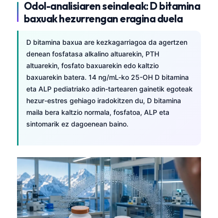
Odol-analisiaren seinaleak: D bitamina
baxuak hezurrengan eragina duela
D bitamina baxua are kezkagarriagoa da agertzen
denean fosfatasa alkalino altuarekin, PTH
altuarekin, fosfato baxuarekin edo kaltzio
baxuarekin batera. 14 ng/mL-ko 25-OH D bitamina
eta ALP pediatriako adin-tartearen gainetik egoteak
hezur-estres gehiago iradokitzen du, D bitamina
maila bera kaltzio normala, fosfatoa, ALP eta
sintomarik ez dagoenean baino.