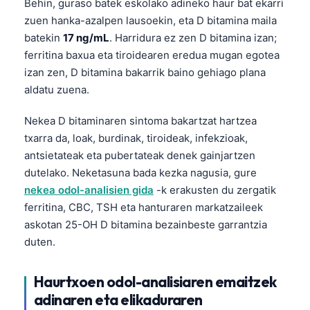
Behin, guraso batek eskolako adineko haur bat ekarri
zuen hanka-azalpen lausoekin, eta D bitamina maila
తెలుగు
batekin
17 ng/mL
. Harridura ez zen D bitamina izan;
मराठी
ferritina baxua eta tiroidearen eredua mugan egotea
اردو
izan zen, D bitamina bakarrik baino gehiago plana
বাংলা
aldatu zuena.
Shqip
Nekea D bitaminaren sintoma bakartzat hartzea
Magyar
txarra da, loak, burdinak, tiroideak, infekzioak,
antsietateak eta pubertateak denek gainjartzen
Slovenščina
dutelako. Neketasuna bada kezka nagusia, gure
한국어
nekea odol-analisien gida
-k erakusten du zergatik
Polski
ferritina, CBC, TSH eta hanturaren markatzaileek
askotan 25-OH D bitamina bezainbeste garrantzia
Lietuvių kalba
duten.
Русский
ქართული
Haurtxoen odol-analisiaren emaitzek
Čeština
adinaren eta elikaduraren