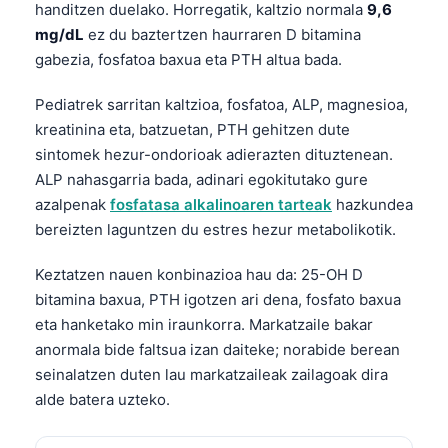
handitzen duelako. Horregatik, kaltzio normala
9,6
mg/dL
ez du baztertzen haurraren D bitamina
gabezia, fosfatoa baxua eta PTH altua bada.
Pediatrek sarritan kaltzioa, fosfatoa, ALP, magnesioa,
kreatinina eta, batzuetan, PTH gehitzen dute
sintomek hezur-ondorioak adierazten dituztenean.
ALP nahasgarria bada, adinari egokitutako gure
azalpenak
fosfatasa alkalinoaren tarteak
hazkundea
bereizten laguntzen du estres hezur metabolikotik.
Keztatzen nauen konbinazioa hau da: 25-OH D
bitamina baxua, PTH igotzen ari dena, fosfato baxua
eta hanketako min iraunkorra. Markatzaile bakar
anormala bide faltsua izan daiteke; norabide berean
seinalatzen duten lau markatzaileak zailagoak dira
alde batera uzteko.
Norsk bokmål
Ślōnskŏ gŏdka