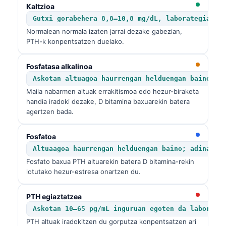
Kaltzioa
Frysk
Gutxi gorabehera 8,8–10,8 mg/dL, laborategiaren
Esperanto
Normalean normala izaten jarrai dezake gabezian,
PTH-k konpentsatzen duelako.
Беларуская мова
Татар теле
Fosfatasa alkalinoa
Кыргызча
Askotan altuagoa haurrengan helduengan baino
Maila nabarmen altuak errakitismoa edo hezur-biraketa
ئۇيغۇرچە
handia iradoki dezake, D bitamina baxuarekin batera
Cebuano
agertzen bada.
Basa Jawa
Fosfatoa
ພາສາລາວ
Altuaagoa haurrengan helduengan baino; adinari 
Монгол
Fosfato baxua PTH altuarekin batera D bitamina-rekin
lotutako hezur-estresa onartzen du.
Afrikaans
العربية المغربية
PTH egiaztatzea
Askotan 10–65 pg/mL inguruan egoten da laborate
Occitan
PTH altuak iradokitzen du gorputza konpentsatzen ari