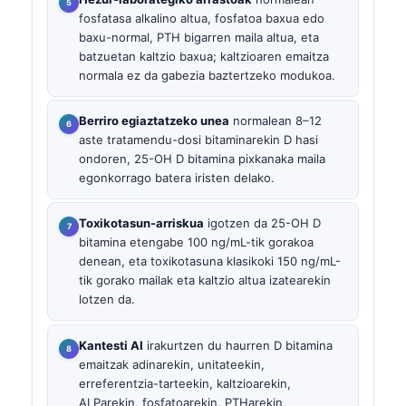
fosfatasa alkalino altua, fosfatoa baxua edo
baxu-normal, PTH bigarren maila altua, eta
batzuetan kaltzio baxua; kaltzioaren emaitza
normala ez da gabezia baztertzeko modukoa.
Berriro egiaztatzeko unea
normalean 8–12
aste tratamendu-dosi bitaminarekin D hasi
ondoren, 25-OH D bitamina pixkanaka maila
egonkorrago batera iristen delako.
Toxikotasun-arriskua
igotzen da 25-OH D
bitamina etengabe 100 ng/mL-tik gorakoa
denean, eta toxikotasuna klasikoki 150 ng/mL-
tik gorako mailak eta kaltzio altua izatearekin
lotzen da.
Kantesti AI
irakurtzen du haurren D bitamina
emaitzak adinarekin, unitateekin,
erreferentzia-tarteekin, kaltzioarekin,
ALParekin, fosfatoarekin, PTHarekin,