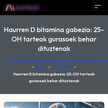
Haurren D bitamina gabezia: 25-
OH tarteak gurasoek behar
dituztenak
AI odol-analisi analizatzailea doan – laborategiko inte
>
Bloga
>
Artikuluak
>
Haurren D bitamina gabezia: 25-OH tarteak
gurasoek behar dituztenak