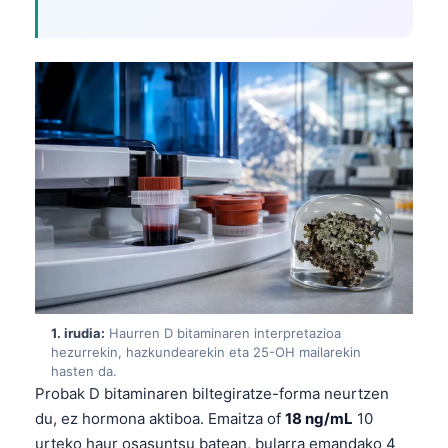
1. irudia:
Haurren D bitaminaren interpretazioa
hezurrekin, hazkundearekin eta 25-OH mailarekin
hasten da.
Probak D bitaminaren biltegiratze-forma neurtzen
du, ez hormona aktiboa. Emaitza of
18 ng/mL
10
urteko haur osasuntsu batean, bularra emandako 4