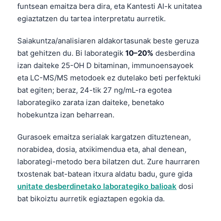
funtsean emaitza bera dira, eta Kantesti AI-k unitatea
egiaztatzen du tartea interpretatu aurretik.
Saiakuntza/analisiaren aldakortasunak beste geruza
bat gehitzen du. Bi laborategik
10–20%
desberdina
izan daiteke 25-OH D bitaminan, immunoensayoek
eta LC-MS/MS metodoek ez dutelako beti perfektuki
bat egiten; beraz, 24-tik 27 ng/mL-ra egotea
laborategiko zarata izan daiteke, benetako
hobekuntza izan beharrean.
Gurasoek emaitza serialak kargatzen dituztenean,
norabidea, dosia, atxikimendua eta, ahal denean,
laborategi-metodo bera bilatzen dut. Zure haurraren
txostenak bat-batean itxura aldatu badu, gure gida
unitate desberdinetako laborategiko balioak
dosi
bat bikoiztu aurretik egiaztapen egokia da.