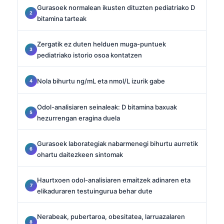
Gurasoek normalean ikusten dituzten pediatriako D
bitamina tarteak
Zergatik ez duten helduen muga-puntuek
pediatriako istorio osoa kontatzen
Nola bihurtu ng/mL eta nmol/L izurik gabe
Odol-analisiaren seinaleak: D bitamina baxuak
hezurrengan eragina duela
Gurasoek laborategiak nabarmenegi bihurtu aurretik
ohartu daitezkeen sintomak
Haurtxoen odol-analisiaren emaitzek adinaren eta
elikaduraren testuingurua behar dute
Nerabeak, pubertaroa, obesitatea, larruazalaren