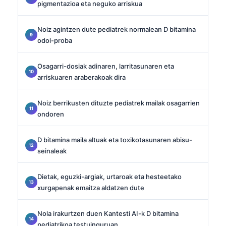
pigmentazioa eta neguko arriskua
Noiz agintzen dute pediatrek normalean D bitamina
odol-proba
Osagarri-dosiak adinaren, larritasunaren eta
arriskuaren araberakoak dira
Noiz berrikusten dituzte pediatrek mailak osagarrien
ondoren
D bitamina maila altuak eta toxikotasunaren abisu-
seinaleak
Dietak, eguzki-argiak, urtaroak eta hesteetako
xurgapenak emaitza aldatzen dute
Nola irakurtzen duen Kantesti AI-k D bitamina
pediatrikoa testuinguruan