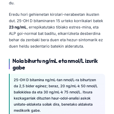
du.
Eredu hori gehienetan kirolari-nerabeetan ikusten
dut. 25-OH D bitaminaren 15 urteko korrikalari batek
23 ng/mL
, errepikatutako tibiako estres-mina, eta
ALP goi-normal bat baditu, elkarrizketa desberdina
behar da zenbaki bera duen eta hezur-sintomarik ez
duen heldu sedentario batekin alderatuta.
Nola bihurtu ng/mL eta nmol/L izurik
gabe
25-OH D bitamina ng/mL-tan nmol/L-ra bihurtzen
da 2,5 bider eginez; beraz, 20 ng/mL-k 50 nmol/L
baliokidea da eta 30 ng/mL-k 75 nmol/L. Itxura
kezkagarriak dituzten haur-odol-analisi askok
unitate-aldaketa soilak dira, benetako aldaketa
medikorik gabe.