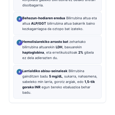
disolbagarria.
Behazun-hodiaren eredua
Bilirrubina altua eta
altua
ALP/GGT
bilirrubina altua bakarrik baino
kezkagarriagoa da oztopo bat izateko.
Hemolisiarekiko arrasto bat
zeharkako
bilirrubina altuarekin
LDH
, baxuarekin
haptoglobina
, eta erretikulozitoak
2%
gibela
ez dela adierazten du.
Larrialdiko abisu-seinaleak
Bilirrubina
gainditzen badu
5 mg/dL
, sukarra, nahasmena,
sabeleko min larria, gorotz argiak, edo
1,5-tik
gorako INR
egun bereko ebaluazioa behar
badu.