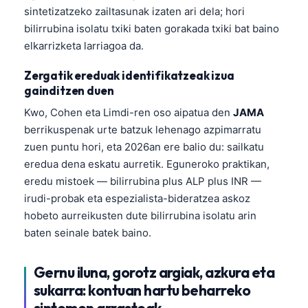
sintetizatzeko zailtasunak izaten ari dela; hori
bilirrubina isolatu txiki baten gorakada txiki bat baino
elkarrizketa larriagoa da.
Zergatik ereduak identifikatzeak izua
gainditzen duen
Kwo, Cohen eta Limdi-ren oso aipatua den
JAMA
berrikuspenak urte batzuk lehenago azpimarratu
zuen puntu hori, eta 2026an ere balio du: sailkatu
eredua dena eskatu aurretik. Eguneroko praktikan,
eredu mistoek — bilirrubina plus ALP plus INR —
irudi-probak eta espezialista-bideratzea askoz
hobeto aurreikusten dute bilirrubina isolatu arin
baten seinale batek baino.
Gernu iluna, gorotz argiak, azkura eta
sukarra: kontuan hartu beharreko
sintomen arrastoak