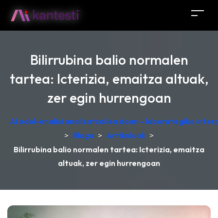
Bilirrubina balio normalen
tartea: Icterizia, emaitza altuak,
zer egin hurrengoan
AI odol-analisi analizatzailea doan – laborategiko inte
>
Bloga
>
Artikuluak
>
Bilirrubina balio normalen tartea: Icterizia, emaitza
altuak, zer egin hurrengoan