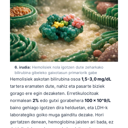
O‘zbekcha
Українська
አማርኛ
Kiswahili
ភាសាខ្មែរ
ဗမာစာ
ไทย
6. irudia:
Hemolisiek nola igotzen dute zeharkako
Tagalog
bilirubina gibeleko gaixotasun primariorik gabe
Hemolisiek askotan bilirubina osoa
1,5-3,0 mg/dL
Tiếng Việt
tartera eramaten dute, nahiz eta pasarte biziek
Bahasa Melayu
gorago ere egin dezaketen. Erretikulocitoak
മലയാളം
normalean
2%
edo gutxi gorabehera
100 × 10^9/L
baino gehiago igotzen dira helduetan, eta LDH-k
ಕನ್ನಡ
laborategiko goiko muga gainditu dezake. Hori
ગુજરાતી
gertatzen denean, hemoglobina jaisten ari bada, ez
தமிழ்