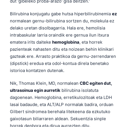
dut 'gibeleko proba-arazo' gisa deitzen.'
తెలుగు
Bilirubina konjugatu gabe hutsa hiperbilirubinemia
ez
मराठी
normalean gernu-bilirubina sortzen du, molekula ez
اردو
delako uretan disolbagarria. Hala ere, hemolisia
intrabaskular larria oraindik ere gernua ilun itxura
বাংলা
ematera irits daiteke
hemoglobina
, eta horrek
Shqip
pazienteak nahasten ditu eta noizean behin klinikari
Magyar
gazteak ere. Arrasto praktikoa da gernu-zerrendaren
(dipstick) eredua eta odol-kontua direla benetako
Slovenščina
istorioa kontatzen dutenak.
한국어
Nik, Thomas Klein, MD, normalean
CBC egiten dut,
Polski
ultrasoinua egin aurretik
bilirubina isolatuta
Lietuvių kalba
dagoenean. Hemoglobina, erretikulozitoak eta LDH
Русский
lasai badaude, eta ALT/ALP normalak badira, orduan
ქართული
Gilbert sindromea berehala litekeena da ezkutuko
gaixotasun biliarraren aldean. Sekuentzia sinple
Čeština
horrek denbora eta dirua aurrezten ditu.