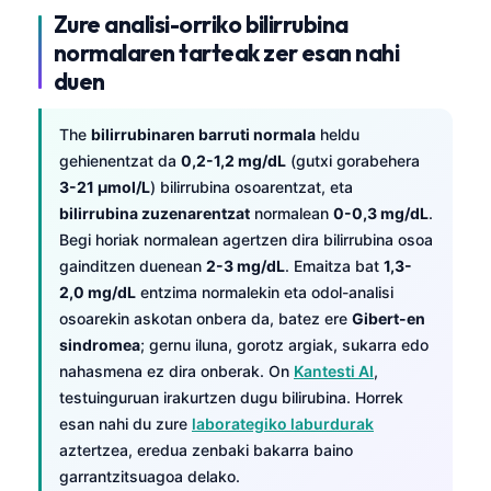
Zure analisi-orriko bilirrubina
normalaren tarteak zer esan nahi
duen
The
bilirrubinaren barruti normala
heldu
gehienentzat da
0,2-1,2 mg/dL
(gutxi gorabehera
3-21 µmol/L
) bilirrubina osoarentzat, eta
bilirrubina zuzenarentzat
normalean
0-0,3 mg/dL
.
Begi horiak normalean agertzen dira bilirrubina osoa
gainditzen duenean
2-3 mg/dL
. Emaitza bat
1,3-
2,0 mg/dL
entzima normalekin eta odol-analisi
osoarekin askotan onbera da, batez ere
Gibert-en
sindromea
; gernu iluna, gorotz argiak, sukarra edo
nahasmena ez dira onberak. On
Kantesti AI
,
testuinguruan irakurtzen dugu bilirubina. Horrek
esan nahi du zure
laborategiko laburdurak
aztertzea, eredua zenbaki bakarra baino
garrantzitsuagoa delako.