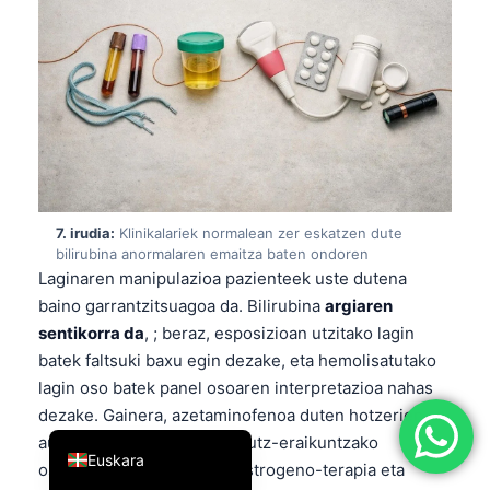
简体中文
Română
Türkçe
Ελληνικά
Português
Español
7. irudia:
Klinikalariek normalean zer eskatzen dute
Italiano
bilirubina anormalaren emaitza baten ondoren
Laginaren manipulazioa pazienteek uste dutena
עִבְרִית
baino garrantzitsuagoa da. Bilirubina
argiaren
Français
sentikorra da
, ; beraz, esposizioan utzitako lagin
العربية
batek faltsuki baxu egin dezake, eta hemolisatutako
lagin oso batek panel osoaren interpretazioa nahas
Deutsch
dezake. Gainera, azetaminofenoa duten hotzerien
English
aurkako erremedioak, gorputz-eraikuntzako
Euskara
osagarriak, antibiotikoak, estrogeno-terapia eta