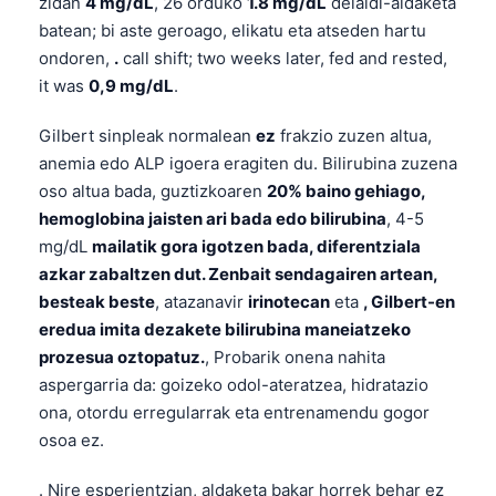
zidan
4 mg/dL
, 26 orduko
1.8 mg/dL
deialdi-aldaketa
batean; bi aste geroago, elikatu eta atseden hartu
ondoren,
.
call shift; two weeks later, fed and rested,
it was
0,9 mg/dL
.
Gilbert sinpleak normalean
ez
frakzio zuzen altua,
anemia edo ALP igoera eragiten du. Bilirubina zuzena
oso altua bada, guztizkoaren
20% baino gehiago,
hemoglobina jaisten ari bada edo bilirubina
, 4-5
mg/dL
mailatik gora igotzen bada, diferentziala
azkar zabaltzen dut. Zenbait sendagairen artean,
besteak beste
, atazanavir
irinotecan
eta
, Gilbert-en
eredua imita dezakete bilirubina maneiatzeko
prozesua oztopatuz.
, Probarik onena nahita
aspergarria da: goizeko odol-ateratzea, hidratazio
ona, otordu erregularrak eta entrenamendu gogor
osoa ez.
. Nire esperientzian, aldaketa bakar horrek behar ez