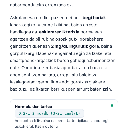
nabarmendutako errenkada ez.
Askotan esaten diet pazienteei hori
begi horiak
laborategiko hutsune txiki bat baino arrasto
handiagoa da.
eskleraren ikterizia
normalean
agertzen da bilirubina osoak gutxi gorabehera
gainditzen duenean
2 mg/dL ingurutik gora
, baina
gorputz-argiztapenak engainatu egin zaitzake, eta
smartphone-argazkiek beroa gehiegi nabarmentzen
dute. Ondorioa: zenbakia apur bat altua bada eta
ondo sentitzen bazara, errepikatu baldintza
lasaiagoetan; gernu iluna edo gorotz argiak ere
badituzu, ez itxaron berrikuspen arrunt baten zain.
Normala den tartea
0,2-1,2 mg/dL (3-21 µmol/L)
helduetan bilirubina osoaren tarte tipikoa, laborategi
askok erabiltzen dutena