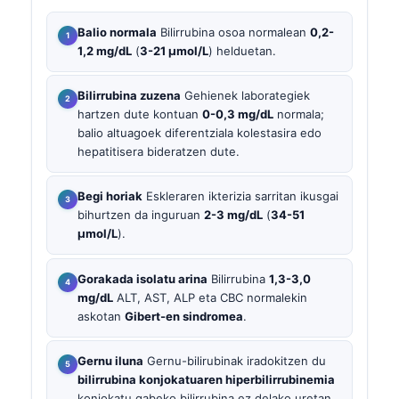
Balio normala
Bilirrubina osoa normalean
0,2-
1,2 mg/dL
(
3-21 µmol/L
) helduetan.
Bilirrubina zuzena
Gehienek laborategiek
hartzen dute kontuan
0-0,3 mg/dL
normala;
balio altuagoek diferentziala kolestasira edo
hepatitisera bideratzen dute.
Begi horiak
Eskleraren ikterizia sarritan ikusgai
bihurtzen da inguruan
2-3 mg/dL
(
34-51
µmol/L
).
Gorakada isolatu arina
Bilirrubina
1,3-3,0
mg/dL
ALT, AST, ALP eta CBC normalekin
askotan
Gibert-en sindromea
.
Gernu iluna
Gernu-bilirubinak iradokitzen du
bilirrubina konjokatuaren hiperbilirrubinemia
konjokatu gabeko bilirrubina ez delako uretan