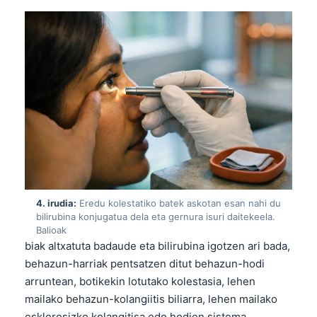
4. irudia:
Eredu kolestatiko batek askotan esan nahi du
bilirubina konjugatua dela eta gernura isuri daitekeela.
Balioak
biak altxatuta badaude eta bilirubina igotzen ari bada,
behazun-harriak pentsatzen ditut behazun-hodi
arruntean, botikekin lotutako kolestasia, lehen
mailako behazun-kolangiitis biliarra, lehen mailako
esklerosizko kolangitisa edo hodien sistema