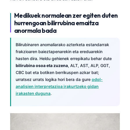
日本語
Eesti
Medikuek normalean zer egiten duten
hurrengoan bilirrubina emaitza
Azərbaycan dili
anormala bada
Bosanski
Svenska
Bilirubinaren anomaliarako azterketa estandarrak
Српски језик
frakzioaren baieztapenarekin eta ereduarekin
hasten dira. Heldu gehienek errepikatu behar dute
Íslenska
bilirubina osoa eta zuzena
, ALT, AST, ALP, GGT,
Հայերեն
CBC bat eta botiken berrikuspen azkar bat;
urratsez urrats logika hori bera da gure
odol-
Bahasa Indonesia
analisien interpretazioa irakurtzeko gidan
हिन्दी
irakasten duguna
.
Nederlands
Dansk
Български
فارسی