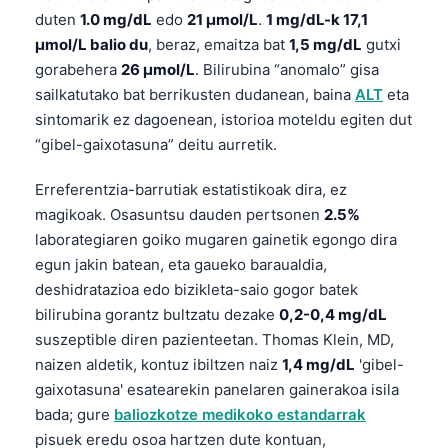
duten
1.0 mg/dL
edo
21 µmol/L
.
1 mg/dL-k 17,1
µmol/L balio du
, beraz, emaitza bat
1,5 mg/dL
gutxi
gorabehera
26 µmol/L
. Bilirubina “anomalo” gisa
sailkatutako bat berrikusten dudanean, baina
ALT
eta
sintomarik ez dagoenean, istorioa moteldu egiten dut
“gibel-gaixotasuna” deitu aurretik.
Erreferentzia-barrutiak estatistikoak dira, ez
magikoak. Osasuntsu dauden pertsonen
2.5%
laborategiaren goiko mugaren gainetik egongo dira
egun jakin batean, eta gaueko baraualdia,
deshidratazioa edo bizikleta-saio gogor batek
bilirubina gorantz bultzatu dezake
0,2-0,4 mg/dL
suszeptible diren pazienteetan. Thomas Klein, MD,
naizen aldetik, kontuz ibiltzen naiz
1,4 mg/dL
'gibel-
gaixotasuna' esatearekin panelaren gainerakoa isila
bada; gure
baliozkotze medikoko estandarrak
pisuek eredu osoa hartzen dute kontuan,