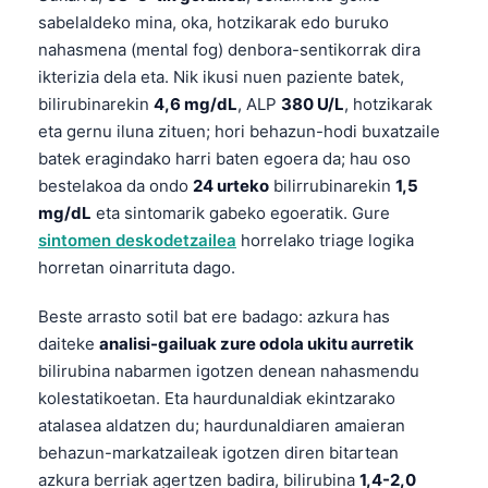
sabelaldeko mina, oka, hotzikarak edo buruko
Frysk
nahasmena (mental fog) denbora-sentikorrak dira
Esperanto
ikterizia dela eta. Nik ikusi nuen paziente batek,
Беларуская мова
bilirubinarekin
4,6 mg/dL
, ALP
380 U/L
, hotzikarak
Татар теле
eta gernu iluna zituen; hori behazun-hodi buxatzaile
batek eragindako harri baten egoera da; hau oso
Кыргызча
bestelakoa da ondo
24 urteko
bilirrubinarekin
1,5
ئۇيغۇرچە
mg/dL
eta sintomarik gabeko egoeratik. Gure
Cebuano
sintomen deskodetzailea
horrelako triage logika
horretan oinarrituta dago.
Basa Jawa
ພາສາລາວ
Beste arrasto sotil bat ere badago: azkura has
daiteke
analisi-gailuak zure odola ukitu aurretik
Монгол
bilirubina nabarmen igotzen denean nahasmendu
Afrikaans
kolestatikoetan. Eta haurdunaldiak ekintzarako
العربية المغربية
atalasea aldatzen du; haurdunaldiaren amaieran
behazun-markatzaileak igotzen diren bitartean
Occitan
azkura berriak agertzen badira, bilirubina
1,4-2,0