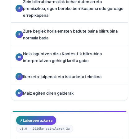
Zein bilirrubina-mailak behar duten arreta
premiazkoa, egun bereko berrikuspena edo geroago
errepikapena
Zure begiek horia ematen badute baina bilirrubina
normala bada
Nola laguntzen dizu Kantesti-k bilirrubina
interpretatzen gehiegi larritu gabe
Ikerketa-julpenak eta irakurketa teknikoa
Maiz egiten diren galderak
⚡ Laburpen azkarra
v1.0 —
2026ko apirilaren 2a