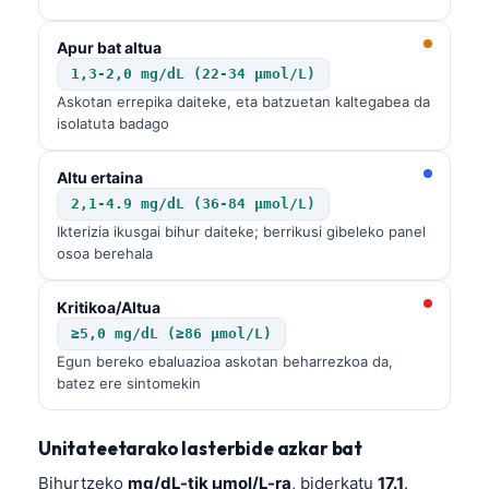
Apur bat altua
1,3-2,0 mg/dL (22-34 µmol/L)
Askotan errepika daiteke, eta batzuetan kaltegabea da
isolatuta badago
Altu ertaina
2,1-4.9 mg/dL (36-84 µmol/L)
Ikterizia ikusgai bihur daiteke; berrikusi gibeleko panel
osoa berehala
Kritikoa/Altua
≥5,0 mg/dL (≥86 µmol/L)
Egun bereko ebaluazioa askotan beharrezkoa da,
batez ere sintomekin
Unitateetarako lasterbide azkar bat
Bihurtzeko
mg/dL-tik µmol/L-ra
, biderkatu
17.1
.