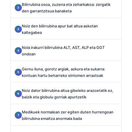
Bilirrubina osoa, zuzena eta zeharkakoa: zergatik
den garrantzitsua banaketa
Noiz den bilirrubina apur bat altua askotan
kaltegabea
Nola irakurri bilirrubina ALT, AST, ALP eta GGT
ondoan
Gernu iluna, gorotz argiak, azkura eta sukarra:
kontuan hartu beharreko sintomen arrastoak
Noiz dator bilirrubina altua gibeleko arazoetatik ez,
baizik eta globulu gorriak apurtzetik
Medikuek normalean zer egiten duten hurrengoan
bilirrubina emaitza anormala bada