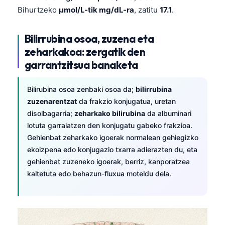
Bihurtzeko
µmol/L-tik mg/dL-ra
, zatitu
17.1
.
Bilirrubina osoa, zuzena eta
zeharkakoa: zergatik den
garrantzitsua banaketa
Bilirubina osoa zenbaki osoa da;
bilirrubina
zuzenarentzat
da frakzio konjugatua, uretan
disolbagarria;
zeharkako bilirubina
da albuminari
lotuta garraiatzen den konjugatu gabeko frakzioa.
Gehienbat zeharkako igoerak normalean gehiegizko
ekoizpena edo konjugazio txarra adierazten du, eta
gehienbat zuzeneko igoerak, berriz, kanporatzea
kaltetuta edo behazun-fluxua moteldu dela.