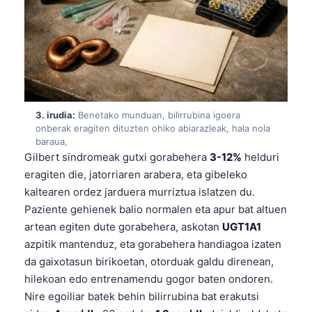
3. irudia:
Benetako munduan, bilirrubina igoera
onberak eragiten dituzten ohiko abiarazleak, hala nola
baraua,
Gilbert sindromeak gutxi gorabehera
3-12%
helduri
eragiten die, jatorriaren arabera, eta gibeleko
kaltearen ordez jarduera murriztua islatzen du.
Paziente gehienek balio normalen eta apur bat altuen
artean egiten dute gorabehera, askotan
UGT1A1
azpitik mantenduz, eta gorabehera handiagoa izaten
da gaixotasun birikoetan, otorduak galdu direnean,
hilekoan edo entrenamendu gogor baten ondoren.
Nire egoiliar batek behin bilirrubina bat erakutsi