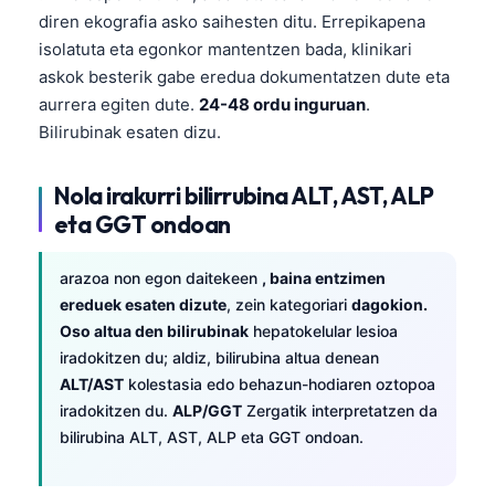
diren ekografia asko saihesten ditu. Errepikapena
isolatuta eta egonkor mantentzen bada, klinikari
askok besterik gabe eredua dokumentatzen dute eta
aurrera egiten dute.
24-48 ordu inguruan
.
Bilirubinak esaten dizu.
Nola irakurri bilirrubina ALT, AST, ALP
eta GGT ondoan
arazoa non egon daitekeen
, baina entzimen
ereduek esaten dizute
, zein kategoriari
dagokion.
Oso altua den bilirubinak
hepatokelular lesioa
iradokitzen du; aldiz, bilirubina altua denean
ALT/AST
kolestasia edo behazun-hodiaren oztopoa
iradokitzen du.
ALP/GGT
Zergatik interpretatzen da
bilirubina ALT, AST, ALP eta GGT ondoan.