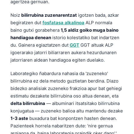
agertzea gernuan.
Noiz
bilirrubina zuzenarentzat
igotzen bada, azkar
begiratzen dut
fosfatasa alkalinoa
ALP normala
baino gutxi gorabehera
1,5 aldiz goiko muga baino
handiagoa denean
istorio kolestatiko bat indartzen
du. Gainera egiaztatzen dut
GGT
GGT altuak ALP
igoerarako jatorri biliarraren aukera hezurdunaren
jatorriaren aldean handiagoa egiten duelako.
Laborategiko ñabardura nahasia da 'zuzeneko'
bilirrubina ez dela metodo guztietan berdina. Diazo
bidezko analisiak zuzeneko frakzioa apur bat gehiegi
estimatu dezakete bilirrubina oso altua denean, eta
delta bilirrubina
— albuminari itsatsitako bilirrubina
konjugatua — zuzeneko balioa altu mantendu dezake
1-3 aste
buxadura bat konpontzen hasten denean.
Pazienteek horrela nabaritzen dute: 'nire gernua
argiagoa da, baina laborategia oraindik oker dago'.'