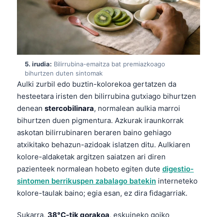
5. irudia:
Bilirrubina-emaitza bat premiazkoago
bihurtzen duten sintomak
Aulki zurbil edo buztin-kolorekoa gertatzen da
hesteetara iristen den bilirrubina gutxiago bihurtzen
denean
stercobilinara
, normalean aulkia marroi
bihurtzen duen pigmentura. Azkurak iraunkorrak
askotan bilirrubinaren beraren baino gehiago
atxikitako behazun-azidoak islatzen ditu. Aulkiaren
kolore-aldaketak argitzen saiatzen ari diren
pazienteek normalean hobeto egiten dute
digestio-
sintomen berrikuspen zabalago batekin
interneteko
kolore-taulak baino; egia esan, ez dira fidagarriak.
Norsk bokmål
Ślōnskŏ gŏdka
Sukarra,
38°C-tik gorakoa
, eskuineko goiko