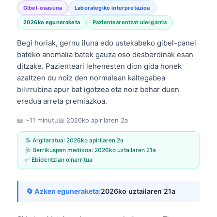
Gibel-osasuna
Laborategiko interpretazioa
2026ko eguneraketa
Pazientearentzat ulergarria
Begi horiak, gernu iluna edo ustekabeko gibel-panel
bateko anomalia batek gauza oso desberdinak esan
ditzake. Pazienteari lehenesten dion gida honek
azaltzen du noiz den normalean kaltegabea
bilirrubina apur bat igotzea eta noiz behar duen
eredua arreta premiazkoa.
📖 ~11 minutu
📅
2026ko apirilaren 2a
📝 Argitaratua:
2026ko apirilaren 2a
🩺 Berrikuspen medikoa:
2026ko uztailaren 21a
✅ Ebidentzian oinarritua
🔄 Azken eguneraketa:
2026ko uztailaren 21a