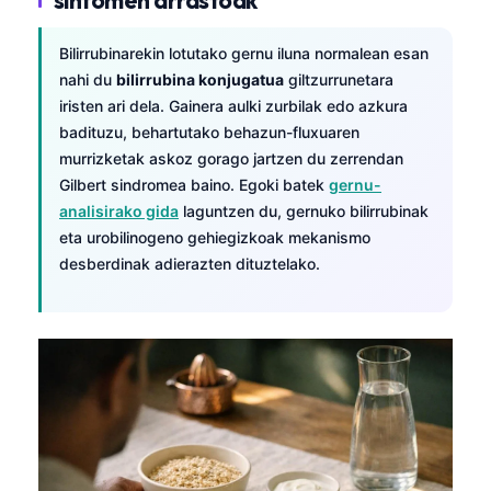
Bilirrubinarekin lotutako gernu iluna normalean esan
nahi du
bilirrubina konjugatua
giltzurrunetara
iristen ari dela. Gainera aulki zurbilak edo azkura
badituzu, behartutako behazun-fluxuaren
murrizketak askoz gorago jartzen du zerrendan
Gilbert sindromea baino. Egoki batek
gernu-
analisirako gida
laguntzen du, gernuko bilirrubinak
eta urobilinogeno gehiegizkoak mekanismo
desberdinak adierazten dituztelako.