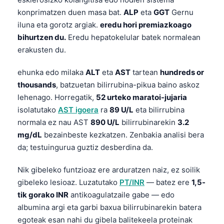
konprimatzen duen masa bat.
ALP
eta
GGT
Gernu
iluna eta gorotz argiak.
eredu hori premiazkoago
bihurtzen du.
Eredu hepatokelular batek normalean
erakusten du.
ehunka edo milaka
ALT
eta
AST
tartean
hundreds or
thousands
, batzuetan bilirrubina-pikua baino askoz
lehenago. Horregatik,
52 urteko maratoi-jujaria
isolatutako
AST igoera
ra
89 U/L
eta bilirrubina
normala ez nau AST
890 U/L
bilirrubinarekin
3.2
mg/dL
bezainbeste kezkatzen. Zenbakia analisi bera
da; testuingurua guztiz desberdina da.
Nik gibeleko funtzioaz ere arduratzen naiz, ez soilik
gibeleko lesioaz. Luzatutako
PT/INR
— batez ere
1,5-
tik gorako INR
antikoagulatzaile gabe — edo
albumina argi eta garbi baxua bilirrubinarekin batera
egoteak esan nahi du gibela balitekeela proteinak