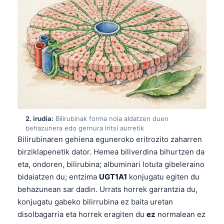
2. irudia:
Bilirubinak forma nola aldatzen duen
behazunera edo gernura iritsi aurretik
Bilirubinaren gehiena eguneroko eritrozito zaharren
birziklapenetik dator. Hemea biliverdina bihurtzen da
eta, ondoren, bilirubina; albuminari lotuta gibeleraino
bidaiatzen du; entzima
UGT1A1
konjugatu egiten du
behazunean sar dadin. Urrats horrek garrantzia du,
konjugatu gabeko bilirrubina ez baita uretan
disolbagarria eta horrek eragiten du
ez
normalean ez