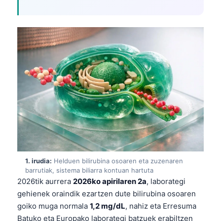
1. irudia:
Helduen bilirubina osoaren eta zuzenaren
barrutiak, sistema biliarra kontuan hartuta
2026tik aurrera
2026ko apirilaren 2a
, laborategi
gehienek oraindik ezartzen dute bilirubina osoaren
goiko muga normala
1,2 mg/dL
, nahiz eta Erresuma
Batuko eta Europako laborategi batzuek erabiltzen