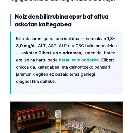
Noiz den bilirrubina apur bat altua
askotan kaltegabea
Bilirrubinaren igoera arin isolatua — normalean
1,3-
3,0 mg/dL
ALT, AST, ALP eta CBC balio normalekin
— askotan
Gibert-en sindromea
, izaten da, batez
ere lagina hartu bada
barau egin ondoren
. Gilbert
ohikoa da, kaltegabea, eta gainontzeko panelari
jaramonik egiten ez bazaio erraz gehiegi
diagnostika daiteke.