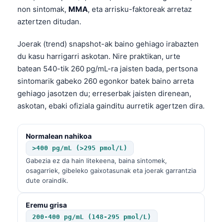
non sintomak,
MMA
, eta arrisku-faktoreak arretaz
aztertzen ditudan.
Joerak (trend) snapshot-ak baino gehiago irabazten
du kasu harrigarri askotan. Nire praktikan, urte
batean 540-tik 260 pg/mL-ra jaisten bada, pertsona
sintomarik gabeko 260 egonkor batek baino arreta
gehiago jasotzen du; erreserbak jaisten direnean,
askotan, ebaki ofiziala gainditu aurretik agertzen dira.
Normalean nahikoa
>400 pg/mL (>295 pmol/L)
Gabezia ez da hain litekeena, baina sintomek,
osagarriek, gibeleko gaixotasunak eta joerak garrantzia
dute oraindik.
Eremu grisa
200-400 pg/mL (148-295 pmol/L)