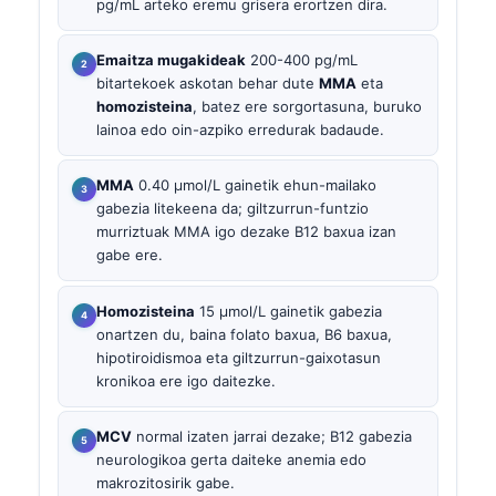
pg/mL arteko eremu grisera erortzen dira.
Emaitza mugakideak
200-400 pg/mL
bitartekoek askotan behar dute
MMA
eta
homozisteina
, batez ere sorgortasuna, buruko
lainoa edo oin-azpiko erredurak badaude.
MMA
0.40 µmol/L gainetik ehun-mailako
gabezia litekeena da; giltzurrun-funtzio
murriztuak MMA igo dezake B12 baxua izan
gabe ere.
Homozisteina
15 µmol/L gainetik gabezia
onartzen du, baina folato baxua, B6 baxua,
hipotiroidismoa eta giltzurrun-gaixotasun
kronikoa ere igo daitezke.
MCV
normal izaten jarrai dezake; B12 gabezia
neurologikoa gerta daiteke anemia edo
makrozitosirik gabe.