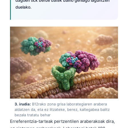
dagoen tick berde batek baino gehiago laguntzen
duelako.
3. irudia:
B12rako zona grisa laborategiaren arabera
aldatzen da, eta ez litzateke, berez, kaltegabea balitz
bezala tratatu behar
Erreferentzia-tarteak pertzentilen araberakoak dira,