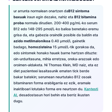
ur arrunta normalean onartzen da
B12 sintoma
baxuak
iraun egin dezake, nahiz eta
B12 bitamina
proba
normala dirudien. 200-400 pg/mL-ko serum
B12 edo 148-295 pmol/L-ko balioa benetako eremu
grisa da, eta gabezia oraindik posible da baldin eta
azido metilmalonikoa
0.40 µmol/L gainetik
badago,
homozisteina
15 µmol/L-tik gorakoa da,
edo sintomek honako hauek barne hartzen dituzte:
oin-urduritasuna, mihia erretzea, oreka-arazoak edo
oroimen-aldaketa. Ni Thomas Klein, MD naiz, eta ez
diet pazienteei lasaitasunik ematen tick berde
bakar batekin; serumean neurtutako B12 osoak
bitaminaren forma erabilgarria ez ezik, eramale
inaktiboari lotutako forma ere neurtzen du.
Kantesti
AI
, desadostasun hori behin eta berriz ikusten
dugu.