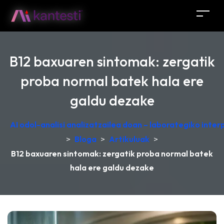
B12 baxuaren sintomak: zergatik
proba normal batek hala ere
galdu dezake
AI odol-analisi analizatzailea doan – laborategiko inte
>
Bloga
>
Artikuluak
>
B12 baxuaren sintomak: zergatik proba normal batek
hala ere galdu dezake