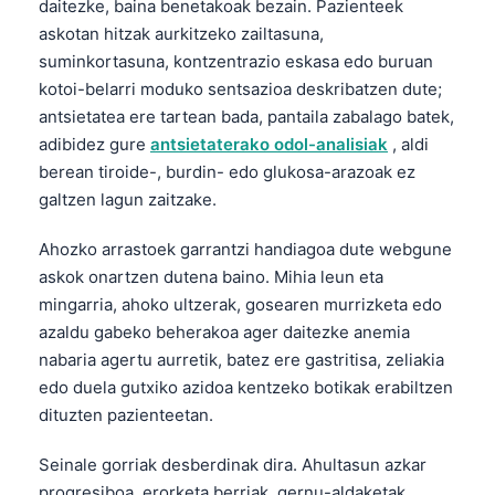
daitezke, baina benetakoak bezain. Pazienteek
askotan hitzak aurkitzeko zailtasuna,
suminkortasuna, kontzentrazio eskasa edo buruan
kotoi-belarri moduko sentsazioa deskribatzen dute;
antsietatea ere tartean bada, pantaila zabalago batek,
adibidez gure
antsietaterako odol-analisiak
, aldi
berean tiroide-, burdin- edo glukosa-arazoak ez
galtzen lagun zaitzake.
Ahozko arrastoek garrantzi handiagoa dute webgune
askok onartzen dutena baino. Mihia leun eta
mingarria, ahoko ultzerak, gosearen murrizketa edo
azaldu gabeko beherakoa ager daitezke anemia
nabaria agertu aurretik, batez ere gastritisa, zeliakia
edo duela gutxiko azidoa kentzeko botikak erabiltzen
dituzten pazienteetan.
Seinale gorriak desberdinak dira. Ahultasun azkar
progresiboa, erorketa berriak, gernu-aldaketak,