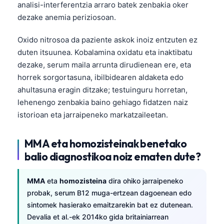
analisi-interferentzia arraro batek zenbakia oker
dezake anemia periziosoan.
Oxido nitrosoa da paziente askok inoiz entzuten ez
duten itsuunea. Kobalamina oxidatu eta inaktibatu
dezake, serum maila arrunta dirudienean ere, eta
horrek sorgortasuna, ibilbidearen aldaketa edo
ahultasuna eragin ditzake; testuinguru horretan,
lehenengo zenbakia baino gehiago fidatzen naiz
istorioan eta jarraipeneko markatzaileetan.
MMA eta homozisteinak benetako
balio diagnostikoa noiz ematen dute?
MMA
eta
homozisteina
dira ohiko jarraipeneko
probak, serum B12 muga-ertzean dagoenean edo
sintomek hasierako emaitzarekin bat ez dutenean.
Devalia et al.-ek 2014ko gida britainiarrean