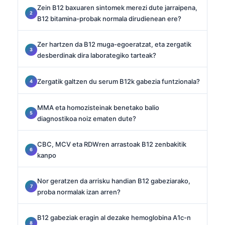
Zein B12 baxuaren sintomek merezi dute jarraipena,
B12 bitamina-probak normala dirudienean ere?
Zer hartzen da B12 muga-egoeratzat, eta zergatik
desberdinak dira laborategiko tarteak?
Zergatik galtzen du serum B12k gabezia funtzionala?
MMA eta homozisteinak benetako balio
diagnostikoa noiz ematen dute?
CBC, MCV eta RDWren arrastoak B12 zenbakitik
kanpo
Nor geratzen da arrisku handian B12 gabeziarako,
proba normalak izan arren?
B12 gabeziak eragin al dezake hemoglobina A1c-n