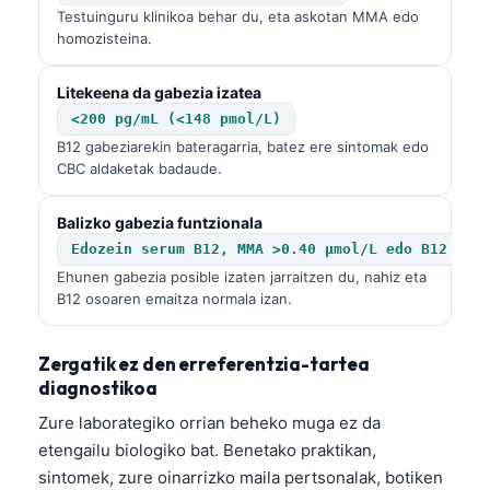
Testuinguru klinikoa behar du, eta askotan MMA edo
homozisteina.
Litekeena da gabezia izatea
<200 pg/mL (<148 pmol/L)
B12 gabeziarekin bateragarria, batez ere sintomak edo
CBC aldaketak badaude.
Balizko gabezia funtzionala
Edozein serum B12, MMA >0.40 µmol/L edo B12 akt
Ehunen gabezia posible izaten jarraitzen du, nahiz eta
B12 osoaren emaitza normala izan.
Zergatik ez den erreferentzia-tartea
diagnostikoa
Zure laborategiko orrian beheko muga ez da
etengailu biologiko bat. Benetako praktikan,
sintomek, zure oinarrizko maila pertsonalak, botiken