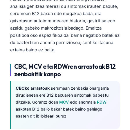
analisia gehitzea merezi du sintomak irauten badute,
తెలుగు
serumean B12 baxua edo mugakoa bada, eta
मराठी
gaixotasun autoimmunearen historia, gastritisa edo
اردو
azaldu gabeko makrozitosia badago. Emaitza
positiboa oso espezifikoa da, baina negatibo batek ez
বাংলা
du baztertzen anemia perniziosoa, sentikortasuna
Shqip
ertaina baino ez baita.
Magyar
CBC, MCV eta RDWren arrastoak B12
Slovenščina
zenbakitik kanpo
한국어
Polski
CBCko arrastoak
serumean zenbakia onargarria
Lietuvių kalba
dirudienean ere B12 baxuaren sintomak babestu
ditzake. Gorantz doan
MCV
edo anormala
RDW
Русский
askotan B12 balio bakar batek baino gehiago
ქართული
esaten dit ibilbideari buruz.
Čeština