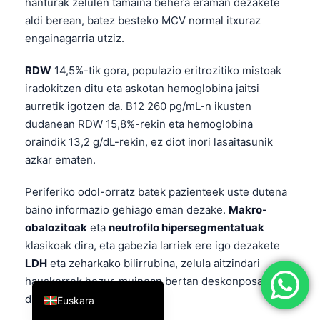
hanturak zelulen tamaina behera eraman dezakete
简体中文
aldi berean, batez besteko MCV normal itxuraz
engainagarria utziz.
Română
Türkçe
RDW
14,5%-tik gora, populazio eritrozitiko mistoak
iradokitzen ditu eta askotan hemoglobina jaitsi
Ελληνικά
aurretik igotzen da. B12 260 pg/mL-n ikusten
Português
dudanean RDW 15,8%-rekin eta hemoglobina
Español
oraindik 13,2 g/dL-rekin, ez diot inori lasaitasunik
Italiano
azkar ematen.
עִבְרִית
Periferiko odol-orratz batek pazienteek uste dutena
Français
baino informazio gehiago eman dezake.
Makro-
obalozitoak
eta
neutrofilo hipersegmentatuak
العربية
klasikoak dira, eta gabezia larriek ere igo dezakete
Deutsch
LDH
eta zeharkako bilirrubina, zelula aitzindari
English
hauskorrek hezur-muinean bertan deskonposatzen
direlako.
Euskara