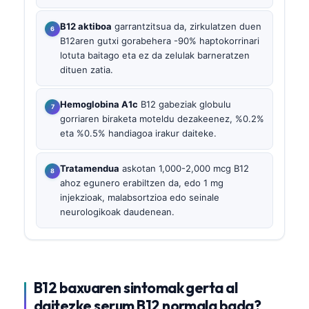
B12 aktiboa
garrantzitsua da, zirkulatzen duen
B12aren gutxi gorabehera -90% haptokorrinari
lotuta baitago eta ez da zelulak barneratzen
dituen zatia.
Hemoglobina A1c
B12 gabeziak globulu
gorriaren biraketa moteldu dezakeenez, %0.2%
eta %0.5% handiagoa irakur daiteke.
Tratamendua
askotan 1,000-2,000 mcg B12
ahoz egunero erabiltzen da, edo 1 mg
injekzioak, malabsortzioa edo seinale
neurologikoak daudenean.
B12 baxuaren sintomak gerta al
daitezke serum B12 normala bada?