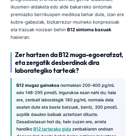
ikusmen-aldaketa edo alde bakarreko sintomak
premiazko berrikuspen medikoa behar dute, izan ere
kobre-gabeziak, bizkarrezur-muineko konpresioak
eta trazuak noizean behin
B12 sintoma baxuak
hasieran.
Zer hartzen da B12 muga-egoeratzat,
eta zergatik desberdinak dira
laborategiko tarteak?
B12 mugaz gainekoa
normalean 200-400 pg/mL
edo 148-295 pmol/L ingurukoa esan nahi du; hala
ere, zenbait laborategik 180 pg/mL normala dela
esaten dute eta beste batzuek, berriz, 300 pmol/L
azpitik dauden balioak aztertzen dituzte.
Desadostasun hori da, hain zuzen ere, arreta
handiko
B12 tarterako gida
zenbakiaren ondoan