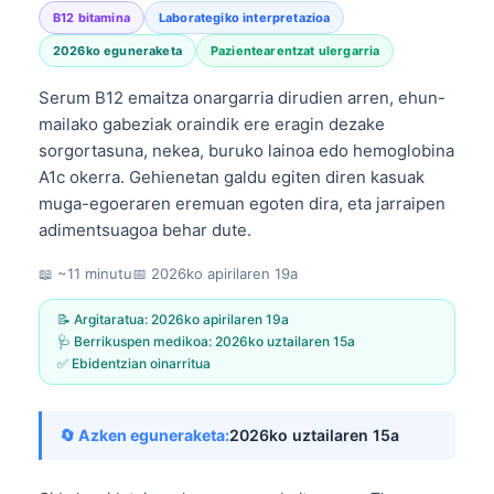
B12 bitamina
Laborategiko interpretazioa
2026ko eguneraketa
Pazientearentzat ulergarria
Serum B12 emaitza onargarria dirudien arren, ehun-
mailako gabeziak oraindik ere eragin dezake
sorgortasuna, nekea, buruko lainoa edo hemoglobina
A1c okerra. Gehienetan galdu egiten diren kasuak
muga-egoeraren eremuan egoten dira, eta jarraipen
adimentsuagoa behar dute.
📖 ~11 minutu
📅
2026ko apirilaren 19a
📝 Argitaratua:
2026ko apirilaren 19a
🩺 Berrikuspen medikoa:
2026ko uztailaren 15a
✅ Ebidentzian oinarritua
🔄 Azken eguneraketa:
2026ko uztailaren 15a