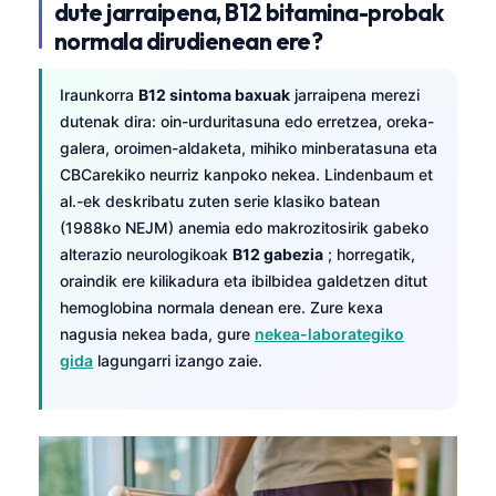
dute jarraipena, B12 bitamina-probak
normala dirudienean ere?
Iraunkorra
B12 sintoma baxuak
jarraipena merezi
dutenak dira: oin-urduritasuna edo erretzea, oreka-
galera, oroimen-aldaketa, mihiko minberatasuna eta
CBCarekiko neurriz kanpoko nekea. Lindenbaum et
al.-ek deskribatu zuten serie klasiko batean
(1988ko NEJM) anemia edo makrozitosirik gabeko
alterazio neurologikoak
B12 gabezia
; horregatik,
oraindik ere kilikadura eta ibilbidea galdetzen ditut
hemoglobina normala denean ere. Zure kexa
nagusia nekea bada, gure
nekea-laborategiko
gida
lagungarri izango zaie.