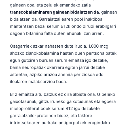
gainean doa, eta zelulek emandako zatia
transcobalaminaren gainean bidaiatzen da
. gainean
bidaiatzen da. Garraiatzailearen pool inaktiboa
mantentzen bada, serum B12k ondo dirudi erabilgarri
dagoen bitamina falta duten ehunak izan arren.
Osagarriek azkar nahasten dute irudia. 1.000 mcg
ahozko zianokobalamina hasten duen pertsona batek
egun gutxiren buruan serum emaitza igo dezake,
baina neuropatiak okerrera egiten jarrai dezake
asteetan, azpiko arazoa anemia periziosoa edo
ilealaren malabsorzioa bada.
B12 emaitza altu batzuk ez dira albiste ona. Gibeleko
gaixotasunak, giltzurruneko gaixotasunak eta egoera
mieloproliferatiboek serum B12 igo dezakete
garraiatzaile-proteinen bidez, eta faktore
intrintsekoaren aurkako antigorputzek eragindako