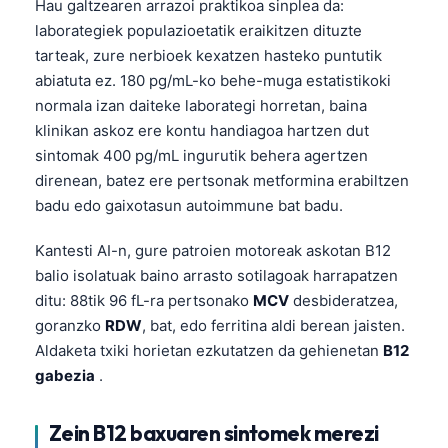
Hau galtzearen arrazoi praktikoa sinplea da:
laborategiek populazioetatik eraikitzen dituzte
tarteak, zure nerbioek kexatzen hasteko puntutik
abiatuta ez. 180 pg/mL-ko behe-muga estatistikoki
normala izan daiteke laborategi horretan, baina
klinikan askoz ere kontu handiagoa hartzen dut
sintomak 400 pg/mL ingurutik behera agertzen
direnean, batez ere pertsonak metformina erabiltzen
badu edo gaixotasun autoimmune bat badu.
Kantesti AI-n, gure patroien motoreak askotan B12
balio isolatuak baino arrasto sotilagoak harrapatzen
ditu: 88tik 96 fL-ra pertsonako
MCV
desbideratzea,
goranzko
RDW
, bat, edo ferritina aldi berean jaisten.
Aldaketa txiki horietan ezkutatzen da gehienetan
B12
gabezia
.
Zein B12 baxuaren sintomek merezi