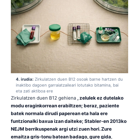
4. irudia:
Zirkulatzen duen B12 osoak barne hartzen du
inaktibo dagoen garraiatzaileari lotutako bitamina, bai
eta zati aktiboa ere
Zirkulatzen duen B12 gehiena
, zelulek ez dutelako
modu eraginkorrean erabiltzen; beraz, paziente
batek normala dirudi paperean eta hala ere
funtzionalki baxua izan daiteke; Stabler-en 2013ko
NEJM berrikuspenak argi utzi zuen hori. Zure
emaitza gris-tonu batean badago, gure gida
,