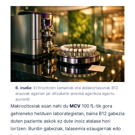
日本語
Eesti
Azərbaycan dili
Bosanski
Svenska
Српски језик
Íslenska
Հայերեն
Bahasa Indonesia
6. irudia:
Eritrozitoen tamainak eta aldakortasunak B12
हिन्दी
arazoak agerian jar ditzakete anemia agerikoa agertu
aurretik
Nederlands
Makrozitosiak esan nahi du
MCV
100 fL-tik gora
Dansk
gehieneko helduen laborategietan, baina B12 gabezia
duten paziente askok ez dute inoiz atalase hori
Български
lortzen. Burdin gabeziak, talasemia ezaugarriak edo
فارسی