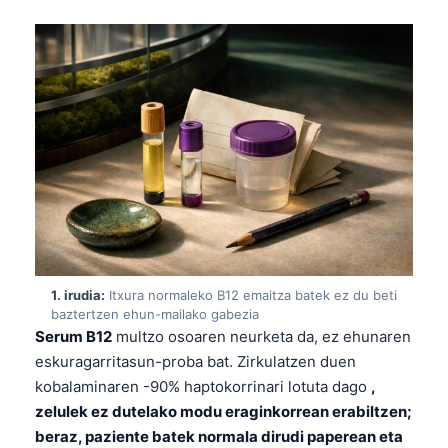
1. irudia:
Itxura normaleko B12 emaitza batek ez du beti
baztertzen ehun-mailako gabezia
Serum B12
multzo osoaren neurketa da, ez ehunaren
eskuragarritasun-proba bat. Zirkulatzen duen
kobalaminaren -90% haptokorrinari lotuta dago
,
zelulek ez dutelako modu eraginkorrean erabiltzen;
beraz, paziente batek normala dirudi paperean eta