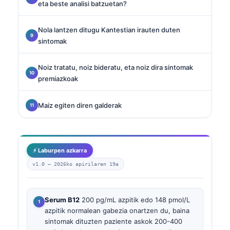
eta beste analisi batzuetan?
Nola lantzen ditugu Kantestian irauten duten
sintomak
Noiz tratatu, noiz bideratu, eta noiz dira sintomak
premiazkoak
Maiz egiten diren galderak
⚡ Laburpen azkarra
v1.0 —
2026ko apirilaren 19a
Serum B12
200 pg/mL azpitik edo 148 pmol/L
azpitik normalean gabezia onartzen du, baina
sintomak dituzten paziente askok 200-400