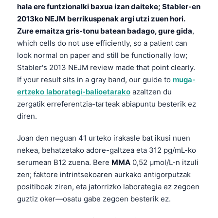
hala ere funtzionalki baxua izan daiteke; Stabler-en
2013ko NEJM berrikuspenak argi utzi zuen hori.
Zure emaitza gris-tonu batean badago, gure gida
,
which cells do not use efficiently, so a patient can
look normal on paper and still be functionally low;
Stabler's 2013 NEJM review made that point clearly.
If your result sits in a gray band, our guide to
muga-
ertzeko laborategi-balioetarako
azaltzen du
zergatik erreferentzia-tarteak abiapuntu besterik ez
diren.
Joan den neguan 41 urteko irakasle bat ikusi nuen
nekea, behatzetako adore-galtzea eta 312 pg/mL-ko
serumean B12 zuena. Bere
MMA
0,52 µmol/L-n itzuli
zen; faktore intrintsekoaren aurkako antigorputzak
positiboak ziren, eta jatorrizko laborategia ez zegoen
guztiz oker—osatu gabe zegoen besterik ez.