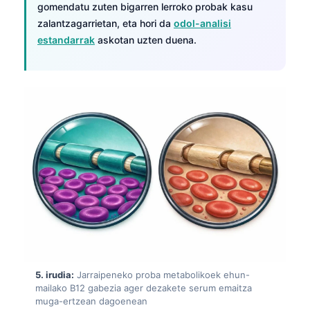
gomendatu zuten bigarren lerroko probak kasu
zalantzagarrietan, eta hori da
odol-analisi
estandarrak
askotan uzten duena.
5. irudia:
Jarraipeneko proba metabolikoek ehun-
Norsk bokmål
mailako B12 gabezia ager dezakete serum emaitza
Ślōnskŏ gŏdka
muga-ertzean dagoenean