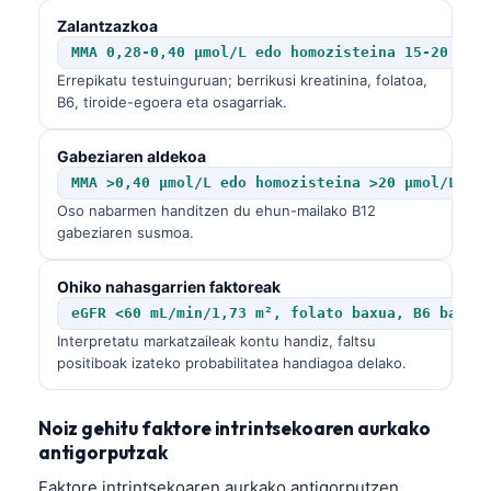
O‘zbekcha
Zalantzazkoa
Українська
MMA 0,28-0,40 µmol/L edo homozisteina 15-20 µmo
Errepikatu testuinguruan; berrikusi kreatinina, folatoa,
አማርኛ
B6, tiroide-egoera eta osagarriak.
Kiswahili
Gabeziaren aldekoa
ភាសាខ្មែរ
MMA >0,40 µmol/L edo homozisteina >20 µmol/L
ဗမာစာ
Oso nabarmen handitzen du ehun-mailako B12
gabeziaren susmoa.
ไทย
Tagalog
Ohiko nahasgarrien faktoreak
Tiếng Việt
eGFR <60 mL/min/1,73 m², folato baxua, B6 baxua
Interpretatu markatzaileak kontu handiz, faltsu
Bahasa Melayu
positiboak izateko probabilitatea handiagoa delako.
മലയാളം
ಕನ್ನಡ
Noiz gehitu faktore intrintsekoaren aurkako
antigorputzak
ગુજરાતી
Faktore intrintsekoaren aurkako antigorputzen
தமிழ்