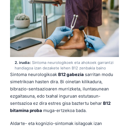
2. irudia:
Sintoma neurologikoek eta ahokoek garrantzi
handiagoa izan dezakete lehen B12 zenbakia baino
Sintoma neurologikoak
B12 gabezia
sarritan modu
simetrikoan hasten dira. Bi oinetan kilikadura,
bibrazio-sentsazioaren murrizketa, iluntasunean
ezgaitasuna, edo txahal inguruan estutasun-
sentsazioa ez dira estres gisa baztertu behar
B12
bitamina proba
muga-ertzekoa bada.
Aldarte- eta kognizio-sintomak isilagoak izan