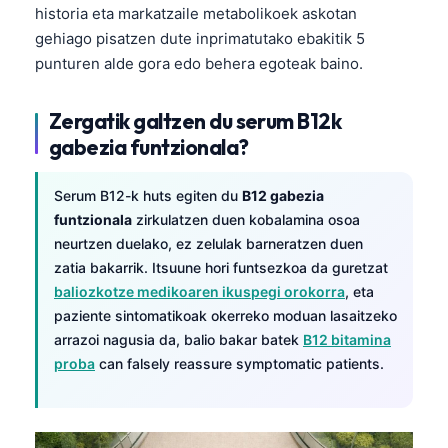
historia eta markatzaile metabolikoek askotan
gehiago pisatzen dute inprimatutako ebakitik 5
punturen alde gora edo behera egoteak baino.
Zergatik galtzen du serum B12k
gabezia funtzionala?
Serum B12-k huts egiten du
B12 gabezia
funtzionala
zirkulatzen duen kobalamina osoa
neurtzen duelako, ez zelulak barneratzen duen
zatia bakarrik. Itsuune hori funtsezkoa da guretzat
baliozkotze medikoaren ikuspegi orokorra
, eta
paziente sintomatikoak okerreko moduan lasaitzeko
arrazoi nagusia da, balio bakar batek
B12 bitamina
proba
can falsely reassure symptomatic patients.