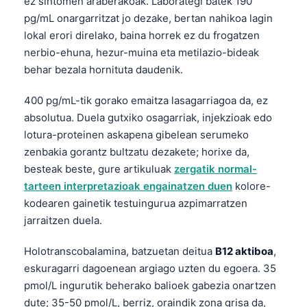
ez sintomen araberakoak. Laborategi batek 190
pg/mL onargarritzat jo dezake, bertan nahikoa lagin
lokal erori direlako, baina horrek ez du frogatzen
nerbio-ehuna, hezur-muina eta metilazio-bideak
behar bezala hornituta daudenik.
400 pg/mL-tik gorako emaitza lasagarriagoa da, ez
absolutua. Duela gutxiko osagarriak, injekzioak edo
lotura-proteinen askapena gibelean serumeko
zenbakia gorantz bultzatu dezakete; horixe da,
besteak beste, gure artikuluak
zergatik normal-
tarteen interpretazioak engainatzen duen
kolore-
kodearen gainetik testuingurua azpimarratzen
jarraitzen duela.
Holotranscobalamina, batzuetan deitua
B12 aktiboa
,
eskuragarri dagoenean argiago uzten du egoera. 35
pmol/L ingurutik beherako balioek gabezia onartzen
dute; 35-50 pmol/L, berriz, oraindik zona grisa da,