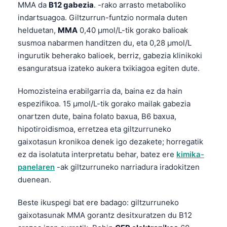
MMA da
B12 gabezia
. -rako arrasto metaboliko
Frysk
indartsuagoa. Giltzurrun-funtzio normala duten
Esperanto
helduetan,
MMA
0,40 µmol/L-tik gorako balioak
susmoa nabarmen handitzen du, eta 0,28 µmol/L
Беларуская мова
ingurutik beherako balioek, berriz, gabezia klinikoki
Татар теле
esanguratsua izateko aukera txikiagoa egiten dute.
Кыргызча
Homozisteina erabilgarria da, baina ez da hain
ئۇيغۇرچە
espezifikoa. 15 µmol/L-tik gorako mailak gabezia
Cebuano
onartzen dute, baina folato baxua, B6 baxua,
Basa Jawa
hipotiroidismoa, erretzea eta giltzurruneko
gaixotasun kronikoa denek igo dezakete; horregatik
ພາສາລາວ
ez da isolatuta interpretatu behar, batez ere
kimika-
Монгол
panelaren
-ak giltzurruneko narriadura iradokitzen
Afrikaans
duenean.
العربية المغربية
Beste ikuspegi bat ere badago: giltzurruneko
Occitan
gaixotasunak MMA gorantz desitxuratzen du B12