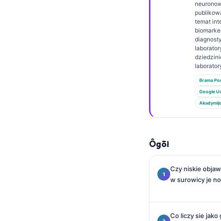
Euskara
neuronowe
publikow
Македонски јазик
temat int
biomarke
Latviešu valoda
diagnost
laborator
Galego
dziedzin
অসমীয়া
laborator
Brama P
සිංහල
Google U
سنڌي
Akadymij
پښتو
Ôgōł
Slovenčina
Hrvatski
Czy niskie objaw
Suomi
w surowicy je n
Қазақ тілі
Català
Co liczy sie jako