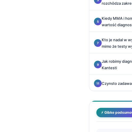
rozchōdza zakre
O‘zbekcha
Українська
Kiedy MMA i ho
አማርኛ
wartość diagnos
Kiswahili
Kto je nadal w w
ភាសាខ្មែរ
mimo że testy w
ဗမာစာ
Jak robimy diag
ไทย
Kantesti
Tagalog
Tiếng Việt
Czynsto zadawa
Bahasa Melayu
മലയാളം
ಕನ್ನಡ
⚡ Gibke podsumo
ગુજરાતી
தமிழ்