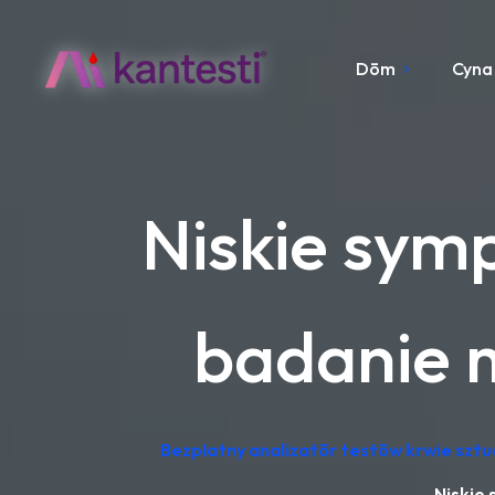
Dōm
Cyna
Niskie sym
badanie m
Bezpłatny analizatōr testōw krwie sztu
Niskie