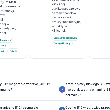
j. Dr. Klein
klinicznej i
ał obszernie na
publikowała szeroko
erpretacyje
na temat panelōw
rów i
biomarkerów i
yki
analizy laboratoryjnej
yjnej w
w praktyce
ie medycyny
klinicznej.
yjnej.
Brama Podszukowań
odszukowań
Google Uczōny
czōny
o.edu
ÔRCID
y B12 mogōm sie zdarzyć, jak B12
Które objawy niskiego B12 wa
ormalne?
nawet jak test na witaminę B
normalny?
 graniczne B12 i czemu sie
Czemu B12 w surowicy przec