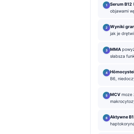
Serum B12
P
తెలుగు
objawami w
मराठी
Wyniki gra
اردو
jak je drętw
বাংলা
Shqip
MMA
powyże
słabsza fun
Magyar
Slovenščina
Hōmocyste
한국어
B6, niedocz
Polski
MCV
moze z
Lietuvių kalba
makrocytoz
Русский
Aktywne B1
ქართული
haptokoryną 
Čeština