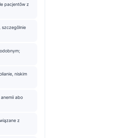
le pacjentōw z
, szczegōlnie
podobnym;
lianie, niskim
 anemii abo
związane z