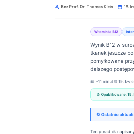
Bez Prof. Dr. Thomas Klein
19. k
Witaminka B12
Inte
Wynik B12 w suro
tkanek jeszcze po
pomyłkowane przyp
dalszego postępo
📖 ~11 minut
📅
19. kwie
📝 Opublikowane:
19.
🔄 Ostatnio aktual
Norsk bokmål
Frysk
Ten poradnik napisa