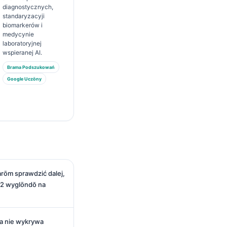
diagnostycznych,
standaryzacyji
biomarkerów i
medycynie
laboratoryjnej
wspieranej AI.
Brama Podszukowań
Google Uczōny
rōm sprawdzić dalej,
12 wyglōndŏ na
a nie wykrywa