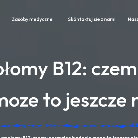
Zasoby medyczne
Skōntaktuj sie z nami
Nasz
płomy B12: cze
oze to jeszcze 
cznyj inteligyncyje – Interpretacyjo laboratoryjno, wypro
 sympłomy B12: czemu normalne badanie moze to jeszcze nie