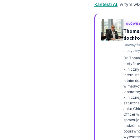
Kantesti AI
, w tym wk
Esperanto
Беларуская мова
GŁŌWNY
Татар теле
Thomas
Кыргызча
dochto
Głōwny fu
ئۇيغۇرچە
medyczny,
Cebuano
Dr. Thoma
certyfik
Basa Jawa
kliniczny
internist
ພາສາລາວ
letnim d
w medyc
Монгол
laboratory
kliniczne
Afrikaans
sztuczną 
Jako Chi
العربية المغربية
Officer w
Occitan
sprawuje 
nadzór 
Gàidhlig
poprawn
wytworne