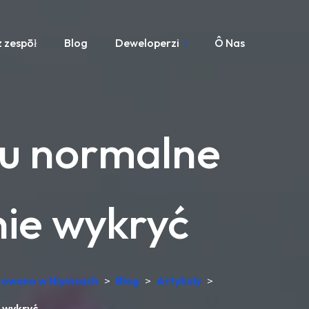
 zespōł
Blog
Deweloperzi
Ô Nas
mu normalne
nie wykryć
dukowano w Niymcach
>
Blog
>
Artykuły
>
 wykryć