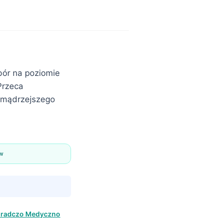
bór na poziomie
Przeca
m mądrzejszego
ów
oradczo Medyczno