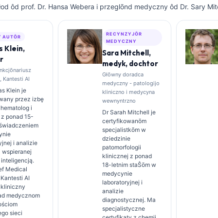
łod ôd prof. Dr. Hansa Webera i przeglōnd medyczny ôd Dr. Sary Mit
RECYNZYJŌR
 AUTŌR
MEDYCZNY
 Klein,
Sara Mitchell,
r
medyk, dochtor
nkcjōnariusz
Głōwny doradca
 Kantesti AI
medyczny - patologijo
s Klein je
kliniczno i medycyna
owany przez izbę
wewnyntrzno
 hematolog i
Dr Sarah Mitchell je
a z ponad 15-
certyfikowanōm
oświadczeniem
specjalistkōm w
ynie
dziedzinie
jnej i analizie
patomorfologii
j wspieranej
klinicznej z ponad
inteligencją.
18-letnim staŜōm w
ef Medical
medycynie
 Kantesti AI
laboratoryjnej i
kliniczny
analizie
nad medycznom
diagnostycznej. Ma
ościom
specjalistyczne
go sieci
certyfikaty z chemii