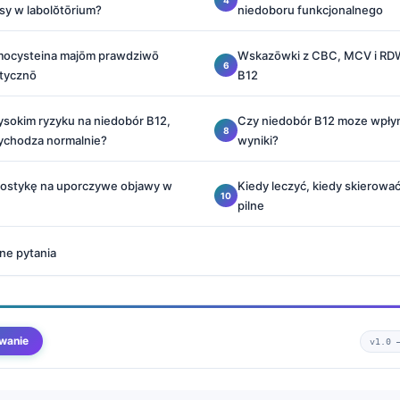
sy w labolŏtōrium?
niedoboru funkcjonalnego
mocysteina majōm prawdziwō
Wskazōwki z CBC, MCV i RDW
tycznō
B12
ysokim ryzyku na niedobór B12,
Czy niedobór B12 moze wpłyn
ychodza normalnie?
wyniki?
nostykę na uporczywe objawy w
Kiedy leczyć, kiedy skierować
pilne
ne pytania
wanie
v1.0