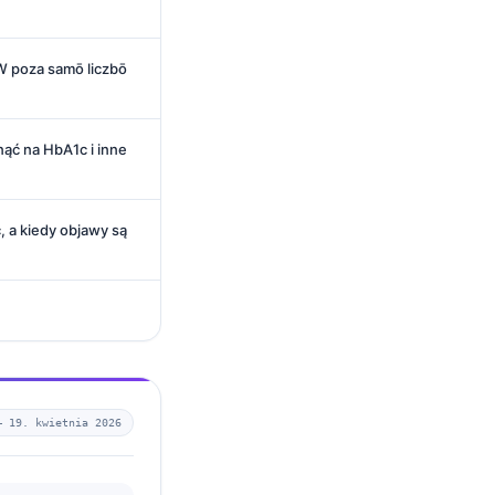
 poza samō liczbō
ąć na HbA1c i inne
, a kiedy objawy są
 —
19. kwietnia 2026