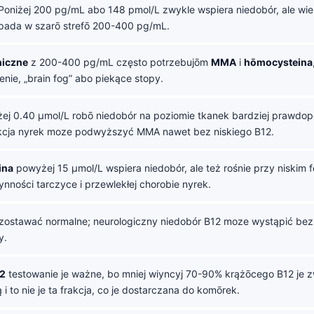
oniżej 200 pg/mL abo 148 pmol/L zwykle wspiera niedobór, ale wie
pada w szarō strefō 200-400 pg/mL.
niczne
z 200-400 pg/mL często potrzebujōm
MMA
i
hōmocysteina
ienie, „brain fog” abo piekące stopy.
j 0.40 µmol/L robō niedobór na poziomie tkanek bardziej prawdo
kcja nyrek moze podwyższyć MMA nawet bez niskiego B12.
ina
powyżej 15 µmol/L wspiera niedobór, ale też rośnie przy niskim fo
ynności tarczyce i przewlekłej chorobie nyrek.
ostawać normalne; neurologiczny niedobór B12 moze wystąpić bez
y.
2
testowanie je ważne, bo mniej wiyncyj 70-90% krążōcego B12 je 
i to nie je ta frakcja, co je dostarczana do komōrek.