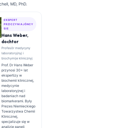
chell, MD, PhD.
EKSPERT
PRZICZYNIAJŌNCY
SIE
Hans Weber,
dochtor
Profesōr medycyny
laboratoryjnyj i
biochymije klinicznyj
Prof. Dr Hans Weber
przynosi 30+ lat
ekspertizy w
biochemii klinicznej,
medycynie
laboratoryjnej i
badaniach nad
biomarkerami. Były
Prezes Niemieckiego
Towarzystwa Chemii
Klinicznej,
specjalizuje się w
analizie paneli