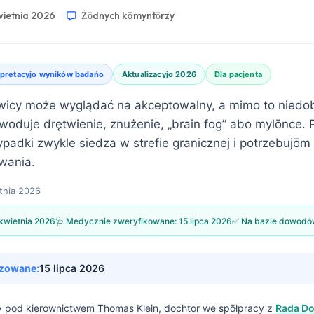
wietnia 2026
Żŏdnych kōmyntŏrzy
rpretacyjo wyników badańo
Aktualizacyjo 2026
Dla pacjenta
wicy może wyglądać na akceptowalny, a mimo to niedo
woduje drętwienie, znużenie, „brain fog” abo mylōnce. 
adki zwykle siedza w strefie granicznej i potrzebujō
wania.
tnia 2026
 kwietnia 2026
🩺 Medycznie zweryfikowane:
15 lipca 2026
✅ Na bazie dowod
izowane:
15 lipca 2026
ny pod kierownictwem
Thomas Klein, dochtor
we spōłpracy z
Rada D