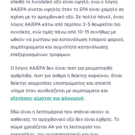
επειδή το λινολεϊκό οξύ είναι υψηλό, ενώ ο λόγος
AA/EPA γίνεται υψηλός όταν το EPA είναι χαμηλό σε
σχέση με το αραχιδονικό οξύ. Σε πολλά πάνελ, ένας
λόγος AA/EPA κάτω από περίπου 3-5 θεωρείται πιο
ευνοϊκός, ενώ τιμές πάνω από 10-15 συνήθως με
ωθούν να ρωτήσω για κατανάλωση λιπαρού ψαριού,
συμπληρώματα και συχνότητα κατανάλωσης
επεξεργασμένων τροφίμων.
Ο λόγος AA/EPA δεν είναι τεστ για ρευματοειδή
αρθρίτιδα, τεστ για άσθμα ή δείκτης καρκίνου. Είναι
δείκτης ισορροπίας υποστρώματος και αποκτά
νόημα όταν συνδυάζεται με συμπτώματα και
εξετάσεις αίματος για φλεγμονή
.
Εδώ είναι η λεπτομέρεια που σπάνια ακούν οι
ασθενείς: το αραχιδονικό οξύ δεν είναι εχθρός. Το
Norsk bokmål
σώμα χρειάζεται AA για τη λειτουργία του
Ślōnskŏ gŏdka
εγκεφάλου, του ανοσοποιητικού και των