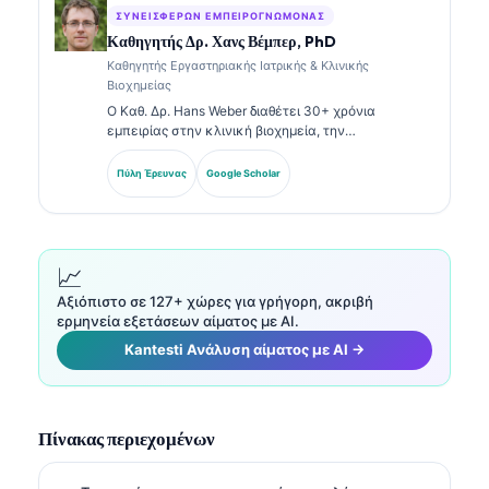
ΣΥΝΕΙΣΦΈΡΩΝ ΕΜΠΕΙΡΟΓΝΏΜΟΝΑΣ
Καθηγητής Δρ. Χανς Βέμπερ, PhD
Καθηγητής Εργαστηριακής Ιατρικής & Κλινικής
Βιοχημείας
Ο Καθ. Δρ. Hans Weber διαθέτει 30+ χρόνια
εμπειρίας στην κλινική βιοχημεία, την
εργαστηριακή ιατρική και την έρευνα βιοδεικτών.
Πρώην Πρόεδρος της Γερμανικής Εταιρείας Κλινικής
Πύλη Έρευνας
Google Scholar
Χημείας, ειδικεύεται στην ανάλυση διαγνωστικών
πάνελ, στην τυποποίηση βιοδεικτών και στην
εργαστηριακή ιατρική με υποβοήθηση AI.
📈
Αξιόπιστο σε 127+ χώρες για γρήγορη, ακριβή
ερμηνεία εξετάσεων αίματος με AI.
Kantesti Ανάλυση αίματος με AI →
Πίνακας περιεχομένων