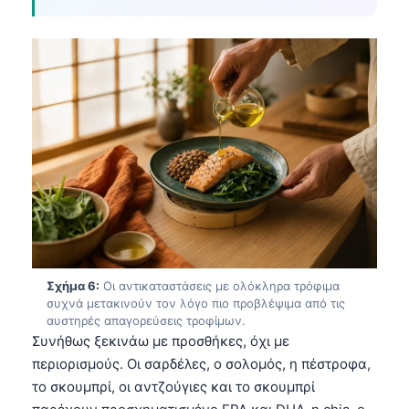
Gàidhlig
Euskara
Македонски јазик
Latviešu valoda
Galego
অসমীয়া
සිංහල
سنڌي
پښتو
Σχήμα 6:
Οι αντικαταστάσεις με ολόκληρα τρόφιμα
Slovenčina
συχνά μετακινούν τον λόγο πιο προβλέψιμα από τις
αυστηρές απαγορεύσεις τροφίμων.
Hrvatski
Συνήθως ξεκινάω με προσθήκες, όχι με
Suomi
περιορισμούς. Οι σαρδέλες, ο σολομός, η πέστροφα,
το σκουμπρί, οι αντζούγιες και το σκουμπρί
Қазақ тілі