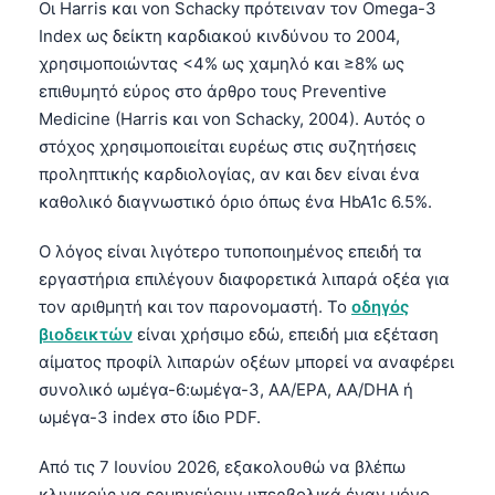
Οι Harris και von Schacky πρότειναν τον Omega-3
Index ως δείκτη καρδιακού κινδύνου το 2004,
χρησιμοποιώντας <4% ως χαμηλό και ≥8% ως
επιθυμητό εύρος στο άρθρο τους Preventive
Medicine (Harris και von Schacky, 2004). Αυτός ο
στόχος χρησιμοποιείται ευρέως στις συζητήσεις
προληπτικής καρδιολογίας, αν και δεν είναι ένα
καθολικό διαγνωστικό όριο όπως ένα HbA1c 6.5%.
Ο λόγος είναι λιγότερο τυποποιημένος επειδή τα
εργαστήρια επιλέγουν διαφορετικά λιπαρά οξέα για
τον αριθμητή και τον παρονομαστή. Το
οδηγός
βιοδεικτών
είναι χρήσιμο εδώ, επειδή μια εξέταση
αίματος προφίλ λιπαρών οξέων μπορεί να αναφέρει
συνολικό ωμέγα-6:ωμέγα-3, AA/EPA, AA/DHA ή
ωμέγα-3 index στο ίδιο PDF.
Από τις 7 Ιουνίου 2026, εξακολουθώ να βλέπω
κλινικούς να ερμηνεύουν υπερβολικά έναν μόνο