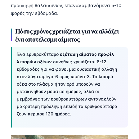
πρόσληψη θαλασσινών, επαναλαμβανόμενα 5-10
தமிழ்
φορές την εβδομάδα.
తెలుగు
मराठी
Πόσος χρόνος χρειάζεται για να αλλάξει
ένα αποτέλεσμα αίματος
اردو
বাংলা
Ένα ερυθροκύτταρο
εξέταση αίματος προφίλ
Shqip
λιπαρών οξέων
συνήθως χρειάζεται 8-12
εβδομάδες για να φανεί μια ουσιαστική αλλαγή
Magyar
στον λόγο ωμέγα-6 προς ωμέγα-3. Τα λιπαρά
Slovenščina
οξέα στο πλάσμα ή τον ορό μπορούν να
한국어
μετακινηθούν μέσα σε ημέρες, αλλά οι
μεμβράνες των ερυθροκυττάρων αντανακλούν
Polski
μακρύτερη πρόσληψη επειδή τα ερυθροκύτταρα
Lietuvių kalba
ζουν περίπου 120 ημέρες.
Русский
ქართული