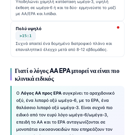
Υποδηλώνει χαμηλή κατάσταση ωμέγα-3, υψηλή
έκθεση σε ωμέγα-6 ή και τα δύο· ερμηνεύστε το μαζί
με AA/EPA και λιπίδια.
Πολύ υψηλό
>15:1
Συχνά απαιτεί ένα δομημένο διατροφικό πλάνο και
επαναληπτικό έλεγχο μετά από 8-12 εβδομάδες.
Γιατί ο λόγος AA EPA μπορεί να είναι πιο
κλινικά ειδικός
Ο
Λόγος AA προς EPA
συγκρίνει το αραχιδονικό
οξύ, ένα λιπαρό οξύ ωμέγα-6, με το EPA, ένα
θαλάσσιο λιπαρό οξύ ωμέγα-3. Είναι συχνά πιο
ειδικό από τον ευρύ λόγο ωμέγα-6/ωμέγα-3,
επειδή το AA και το EPA ανταγωνίζονται σε
μονοπάτια εικοσανοειδών που επηρεάζουν τον