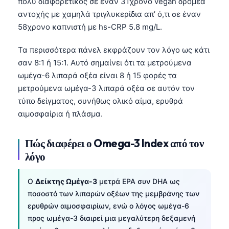
πολύ διαφορετικός σε έναν 31χρονο vegan δρομέα
αντοχής με χαμηλά τριγλυκερίδια απ’ ό,τι σε έναν
58χρονο καπνιστή με hs-CRP 5.8 mg/L.
Τα περισσότερα πάνελ εκφράζουν τον λόγο ως κάτι
σαν 8:1 ή 15:1. Αυτό σημαίνει ότι τα μετρούμενα
ωμέγα-6 λιπαρά οξέα είναι 8 ή 15 φορές τα
μετρούμενα ωμέγα-3 λιπαρά οξέα σε αυτόν τον
τύπο δείγματος, συνήθως ολικό αίμα, ερυθρά
αιμοσφαίρια ή πλάσμα.
Πώς διαφέρει ο Omega-3 Index από τον
λόγο
Ο
Δείκτης Ωμέγα-3
μετρά EPA συν DHA ως
ποσοστό των λιπαρών οξέων της μεμβράνης των
ερυθρών αιμοσφαιρίων, ενώ ο λόγος ωμέγα-6
προς ωμέγα-3 διαιρεί μια μεγαλύτερη δεξαμενή