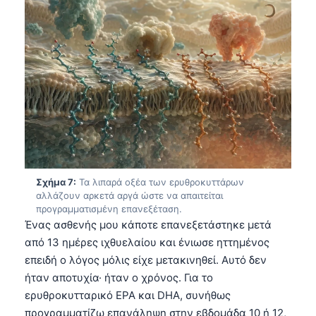
Čeština
日本語
Eesti
Azərbaycan dili
Bosanski
Svenska
Српски језик
Íslenska
Σχήμα 7:
Τα λιπαρά οξέα των ερυθροκυττάρων
Հայերեն
αλλάζουν αρκετά αργά ώστε να απαιτείται
προγραμματισμένη επανεξέταση.
Bahasa Indonesia
Ένας ασθενής μου κάποτε επανεξετάστηκε μετά
हिन्दी
από 13 ημέρες ιχθυελαίου και ένιωσε ηττημένος
επειδή ο λόγος μόλις είχε μετακινηθεί. Αυτό δεν
Nederlands
ήταν αποτυχία· ήταν ο χρόνος. Για το
Dansk
ερυθροκυτταρικό EPA και DHA, συνήθως
Български
προγραμματίζω επανάληψη στην εβδομάδα 10 ή 12,