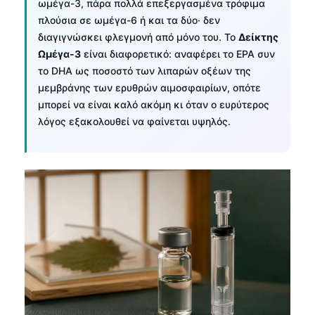
ωμέγα-3, πάρα πολλά επεξεργασμένα τρόφιμα
πλούσια σε ωμέγα-6 ή και τα δύο· δεν
διαγιγνώσκει φλεγμονή από μόνο του. Το
Δείκτης
Ωμέγα-3
είναι διαφορετικό: αναφέρει το EPA συν
το DHA ως ποσοστό των λιπαρών οξέων της
μεμβράνης των ερυθρών αιμοσφαιρίων, οπότε
μπορεί να είναι καλό ακόμη κι όταν ο ευρύτερος
λόγος εξακολουθεί να φαίνεται υψηλός.