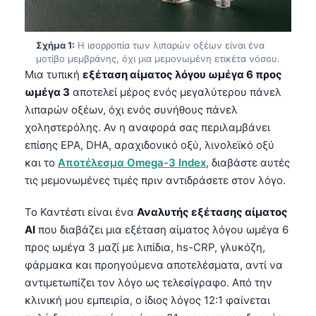
Σχήμα 1:
Η ισορροπία των λιπαρών οξέων είναι ένα
μοτίβο μεμβράνης, όχι μια μεμονωμένη ετικέτα νόσου.
Μια τυπική
εξέταση αίματος λόγου ωμέγα 6 προς
ωμέγα 3
αποτελεί μέρος ενός μεγαλύτερου πάνελ
λιπαρών οξέων, όχι ενός συνήθους πάνελ
χοληστερόλης. Αν η αναφορά σας περιλαμβάνει
επίσης EPA, DHA, αραχιδονικό οξύ, λινολεϊκό οξύ
και το
Αποτέλεσμα Omega-3 Index
, διαβάστε αυτές
τις μεμονωμένες τιμές πριν αντιδράσετε στον λόγο.
Το Καντέστι είναι ένα
Αναλυτής εξέτασης αίματος
AI
που διαβάζει μια εξέταση αίματος λόγου ωμέγα 6
προς ωμέγα 3 μαζί με λιπίδια, hs-CRP, γλυκόζη,
φάρμακα και προηγούμενα αποτελέσματα, αντί να
αντιμετωπίζει τον λόγο ως τελεσίγραφο. Από την
κλινική μου εμπειρία, ο ίδιος λόγος 12:1 φαίνεται