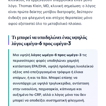
λόγο. Thomas Klein, MD, κλινική σημείωση: ο λόγος
είναι πρώτα δείκτης μοτίβου διατροφής, δεύτερον
ένδειξη για φλεγμονή και στόχος θεραπείας μόνο
αφού εξεταστεί όλο το μεταβολικό πλαίσιο.
Τι μπορεί να υποδηλώνει ένας υψηλός
λόγος ωμέγα-6 προς ωμέγα-3
Μια υψηλή
λόγος ωμέγα-6 προς ωμέγα-3
τις
περισσότερες φορές υποδηλώνει χαμηλή
κατάσταση EPA/DHA, υψηλή πρόσληψη λινολεϊκού
οξέος από επεξεργασμένα τρόφιμα ή έλαια
σπόρων, ή και τα δύο. Μπορεί επίσης να
συνυπάρχει με υψηλά τριγλυκερίδια, αντίσταση
στην ινσουλίνη, παχυσαρκία, κάπνισμα και
αυξημένο hs-CRP, αλλά ο λόγος μόνο του δεν
μπορεί να αποδείξει συστηματική φλεγμονή.