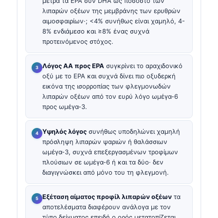
μετρά τα EPA συν DHA ως ποσοστό των
λιπαρών οξέων της μεμβράνης των ερυθρών
αιμοσφαιρίων·; <4% συνήθως είναι χαμηλό, 4-
8% ενδιάμεσο και ≥8% ένας συχνά
προτεινόμενος στόχος.
Λόγος AA προς EPA
συγκρίνει το αραχιδονικό
οξύ με το EPA και συχνά δίνει πιο οξυδερκή
εικόνα της ισορροπίας των φλεγμονωδών
λιπαρών οξέων από τον ευρύ λόγο ωμέγα-6
προς ωμέγα-3.
Υψηλός λόγος
συνήθως υποδηλώνει χαμηλή
πρόσληψη λιπαρών ψαριών ή θαλάσσιων
ωμέγα-3, συχνά επεξεργασμένων τροφίμων
πλούσιων σε ωμέγα-6 ή και τα δύο· δεν
διαγιγνώσκει από μόνο του τη φλεγμονή.
Εξέταση αίματος προφίλ λιπαρών οξέων
τα
αποτελέσματα διαφέρουν ανάλογα με τον
τύπο δείγματος επειδή ο ορός μετατοπίζεται