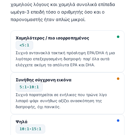
χαμηλούς λόγους και χαμηλά συνολικά επίπεδα
ωμέγα-3 επειδή τόσο ο αριθμητής όσο και ο
παρονομαστής ήταν απλώς μικροί.
Χαμηλότερος / πιο ισορροπημένος
<5:1
Συχνά αντανακλά τακτική πρόσληψη EPA/DHA ή μια
λιγότερο επεξεργασμένη διατροφή· παρ’ όλα αυτά
ελέγχετε ακόμη τα απόλυτα EPA και DHA.
Συνήθης σύγχρονη εικόνα
5:1-10:1
Συχνά παρατηρείται σε ενήλικες που τρώνε λίγο
λιπαρό ψάρι· συνήθως αξίζει ανασκόπηση της
διατροφής, όχι πανικός.
Ψηλά
10:1-15:1