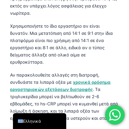
εκτός αν υπάρχει λόγος ασφάλειας για έλεγχο
فارسی
νωρίτερα.
简体中文
Χρησιμοποιήστε το ίδιο εργαστήριο αν είναι
Română
δυνατόν. Μια μετατόπιση από 14:1 σε 9:1 στην ίδια
Türkçe
πλατφόρμα είναι πιο χρήσιμη από 14:1 σε ένα
Português
εργαστήριο και 8:1 σε άλλο, ειδικά αν ο τύπος
Español
δείγματος άλλαξε από ολικό αίμα σε
ερυθροκύτταρα.
Italiano
עִבְרִית
Αν παρακολουθείτε αλλαγές στη διατροφή,
συνδυάστε τα λιπαρά οξέα με
χρονικά ορόσημα
Français
εργαστηριακών εξετάσεων διατροφής
. Τα
العربية
τριγλυκερίδια μπορεί να βελτιωθούν σε 2-6
Deutsch
εβδομάδες, το hs-CRP μπορεί να κυμανθεί μετά από
λοίμωξη ή άσκηση, και τα λιπαρά οξέα των
English
ερυθροκυττάρων τείνουν να υστερούν και στα δύο.
Ελληνικά