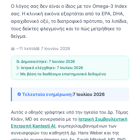
Ο λόγος σας δεν είναι ο ίδιος με τον Omega-3 Index
σας. Η κλινική εικόνα εξαρτάται από τα EPA, DHA,
αραχιδονικό οξύ, το διατροφικό πρότυπο, τα λιπίδια,
τους δείκτες φλεγμονής και το πώς μετρήθηκε το
δείγμα.
📖 ~11 λεπτά
📅
7 Ιουνίου 2026
📝 Δημοσιεύτηκε:
7 Ιουνίου 2026
🩺 Ιατρικά ελέγχθηκε:
7 Ιουλίου 2026
✅ Με βάση τα διαθέσιμα επιστημονικά δεδομένα
🔄 Τελευταία ενημέρωση:
7 Ιουλίου 2026
Αυτός ο οδηγός γράφτηκε υπό την ηγεσία του
Δρ. Τόμας
Κλάιν, MD
σε συνεργασία με το
Ιατρική Συμβουλευτική
Επιτροπή Kantesti AI
, συμπεριλαμβανομένων των
συνεισφορών του καθηγητή Δρ. Hans Weber και της
ιατρικής ανασκόπησης της Δρ. Sarah Mitchell, MD, PhD.