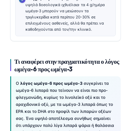
υψηλά δοσολογικά ιχθυέλαια· τα 4 g/ημέρα
ωμέγα-3 μπορούν να μειώσουν τα
τριγλυκερίδια κατά περίπου 20-30% σε
επιλεγμένους ασθενείς, αλλά θα πρέπει να
καθοδηγούνται από τον/την κλινικό.
Τι αναφέρει στην πραγματικότητα ο λόγος
ωμέγα-6 προς ωμέγα-3
Ο
λόγος ωμέγα-6 προς ωμέγα-3
συγκρίνει τα
ωμέγα-6 λιπαρά που τείνουν να είναι πιο προ-
φλεγμονώδη, κυρίως το λινολεϊκό οξύ και το
αραχιδονικό οξύ, με τα ωμέγα-3 λιπαρά όπως το
EPA και το DHA στο προφίλ των λιπαρών οξέων
σας. Ένα υψηλό αποτέλεσμα συνήθως σημαίνει
ότι υπάρχουν πολύ λίγα λιπαρά ψάρια ή θαλάσσια