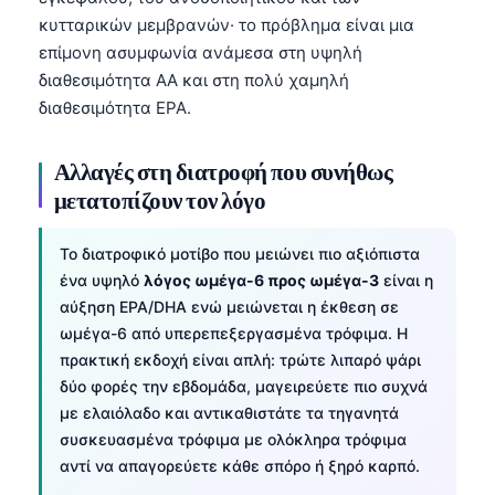
Frysk
κυτταρικών μεμβρανών· το πρόβλημα είναι μια
επίμονη ασυμφωνία ανάμεσα στη υψηλή
Esperanto
διαθεσιμότητα AA και στη πολύ χαμηλή
Беларуская мова
διαθεσιμότητα EPA.
Татар теле
Αλλαγές στη διατροφή που συνήθως
Кыргызча
μετατοπίζουν τον λόγο
ئۇيغۇرچە
Cebuano
Το διατροφικό μοτίβο που μειώνει πιο αξιόπιστα
Basa Jawa
ένα υψηλό
λόγος ωμέγα-6 προς ωμέγα-3
είναι η
αύξηση EPA/DHA ενώ μειώνεται η έκθεση σε
ພາສາລາວ
ωμέγα-6 από υπερεπεξεργασμένα τρόφιμα. Η
Монгол
πρακτική εκδοχή είναι απλή: τρώτε λιπαρό ψάρι
δύο φορές την εβδομάδα, μαγειρεύετε πιο συχνά
Afrikaans
με ελαιόλαδο και αντικαθιστάτε τα τηγανητά
العربية المغربية
συσκευασμένα τρόφιμα με ολόκληρα τρόφιμα
Occitan
αντί να απαγορεύετε κάθε σπόρο ή ξηρό καρπό.