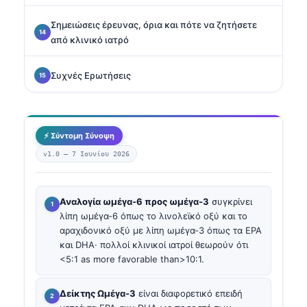
Σημειώσεις έρευνας, όρια και πότε να ζητήσετε
από κλινικό ιατρό
Συχνές Ερωτήσεις
⚡ Σύντομη Σύνοψη
v1.0 —
7 Ιουνίου 2026
Αναλογία ωμέγα-6 προς ωμέγα-3
συγκρίνει
λίπη ωμέγα-6 όπως το λινολεϊκό οξύ και το
αραχιδονικό οξύ με λίπη ωμέγα-3 όπως τα EPA
και DHA· πολλοί κλινικοί ιατροί θεωρούν ότι
<5:1 as more favorable than>10:1.
Δείκτης Ωμέγα-3
είναι διαφορετικό επειδή