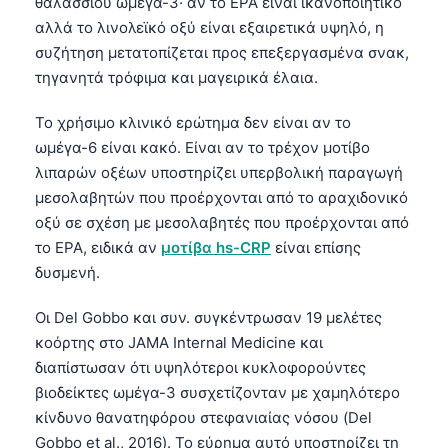
θαλάσσιου ωμέγα-3· αν το EPA είναι ικανοποιητικό
αλλά το λινολεϊκό οξύ είναι εξαιρετικά υψηλό, η
συζήτηση μετατοπίζεται προς επεξεργασμένα σνακ,
τηγανητά τρόφιμα και μαγειρικά έλαια.
Το χρήσιμο κλινικό ερώτημα δεν είναι αν το
ωμέγα-6 είναι κακό. Είναι αν το τρέχον μοτίβο
λιπαρών οξέων υποστηρίζει υπερβολική παραγωγή
μεσολαβητών που προέρχονται από το αραχιδονικό
οξύ σε σχέση με μεσολαβητές που προέρχονται από
το EPA, ειδικά αν
μοτίβα hs-CRP
είναι επίσης
δυσμενή.
Οι Del Gobbo και συν. συγκέντρωσαν 19 μελέτες
κοόρτης στο JAMA Internal Medicine και
διαπίστωσαν ότι υψηλότεροι κυκλοφορούντες
βιοδείκτες ωμέγα-3 συσχετίζονταν με χαμηλότερο
κίνδυνο θανατηφόρου στεφανιαίας νόσου (Del
Gobbo et al., 2016). Το εύρημα αυτό υποστηρίζει τη