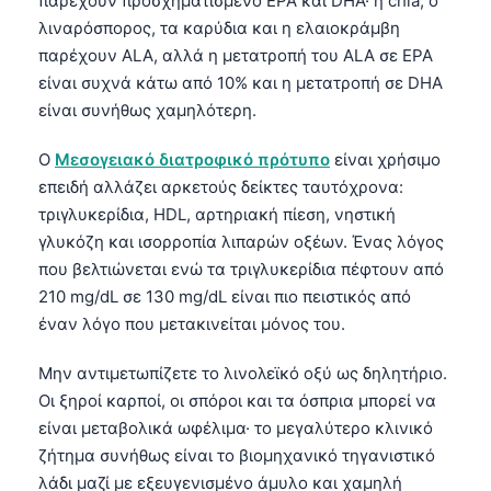
παρέχουν προσχηματισμένο EPA και DHA· η chia, ο
Català
λιναρόσπορος, τα καρύδια και η ελαιοκράμβη
O‘zbekcha
παρέχουν ALA, αλλά η μετατροπή του ALA σε EPA
είναι συχνά κάτω από 10% και η μετατροπή σε DHA
Українська
είναι συνήθως χαμηλότερη.
አማርኛ
Ο
Μεσογειακό διατροφικό πρότυπο
είναι χρήσιμο
Kiswahili
επειδή αλλάζει αρκετούς δείκτες ταυτόχρονα:
ភាសាខ្មែរ
τριγλυκερίδια, HDL, αρτηριακή πίεση, νηστική
ဗမာစာ
γλυκόζη και ισορροπία λιπαρών οξέων. Ένας λόγος
που βελτιώνεται ενώ τα τριγλυκερίδια πέφτουν από
ไทย
210 mg/dL σε 130 mg/dL είναι πιο πειστικός από
Tagalog
έναν λόγο που μετακινείται μόνος του.
Tiếng Việt
Μην αντιμετωπίζετε το λινολεϊκό οξύ ως δηλητήριο.
Bahasa Melayu
Οι ξηροί καρποί, οι σπόροι και τα όσπρια μπορεί να
മലയാളം
είναι μεταβολικά ωφέλιμα· το μεγαλύτερο κλινικό
ಕನ್ನಡ
ζήτημα συνήθως είναι το βιομηχανικό τηγανιστικό
λάδι μαζί με εξευγενισμένο άμυλο και χαμηλή
ગુજરાતી