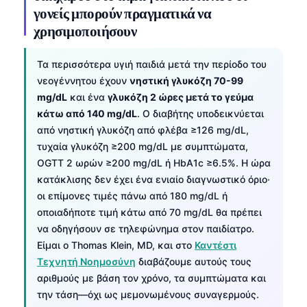
γονείς μπορούν πραγματικά να
χρησιμοποιήσουν
Τα περισσότερα υγιή παιδιά μετά την περίοδο του
νεογέννητου έχουν
νηστική γλυκόζη 70-99
mg/dL
και ένα
γλυκόζη 2 ώρες μετά το γεύμα
κάτω από 140 mg/dL
. Ο διαβήτης υποδεικνύεται
από νηστική γλυκόζη από φλέβα ≥126 mg/dL,
τυχαία γλυκόζη ≥200 mg/dL με συμπτώματα,
OGTT 2 ωρών ≥200 mg/dL ή HbA1c ≥6.5%. Η ώρα
κατάκλισης δεν έχει ένα ενιαίο διαγνωστικό όριο·
οι επίμονες τιμές πάνω από 180 mg/dL ή
οποιαδήποτε τιμή κάτω από 70 mg/dL θα πρέπει
να οδηγήσουν σε τηλεφώνημα στον παιδίατρο.
Είμαι ο Thomas Klein, MD, και στο
Καντέστι
Τεχνητή Νοημοσύνη
διαβάζουμε αυτούς τους
αριθμούς με βάση τον χρόνο, τα συμπτώματα και
την τάση—όχι ως μεμονωμένους συναγερμούς.