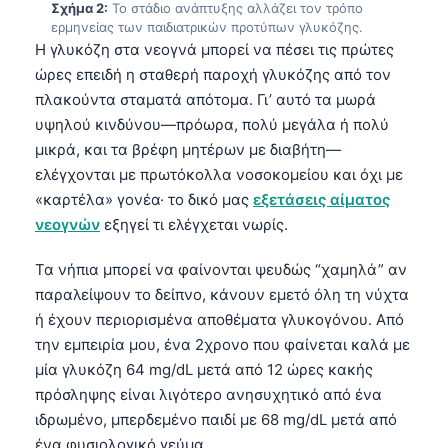
Σχήμα 2:
Το στάδιο ανάπτυξης αλλάζει τον τρόπο
ερμηνείας των παιδιατρικών προτύπων γλυκόζης.
Η γλυκόζη στα νεογνά μπορεί να πέσει τις πρώτες
ώρες επειδή η σταθερή παροχή γλυκόζης από τον
πλακούντα σταματά απότομα. Γι’ αυτό τα μωρά
υψηλού κινδύνου—πρόωρα, πολύ μεγάλα ή πολύ
μικρά, και τα βρέφη μητέρων με διαβήτη—
ελέγχονται με πρωτόκολλα νοσοκομείου και όχι με
«καρτέλα» γονέα· το δικό μας
εξετάσεις αίματος
νεογνών
εξηγεί τι ελέγχεται νωρίς.
Τα νήπια μπορεί να φαίνονται ψευδώς “χαμηλά” αν
παραλείψουν το δείπνο, κάνουν εμετό όλη τη νύχτα
ή έχουν περιορισμένα αποθέματα γλυκογόνου. Από
την εμπειρία μου, ένα 2χρονο που φαίνεται καλά με
μία γλυκόζη 64 mg/dL μετά από 12 ώρες κακής
πρόσληψης είναι λιγότερο ανησυχητικό από ένα
ιδρωμένο, μπερδεμένο παιδί με 68 mg/dL μετά από
ένα φυσιολογικό γεύμα.