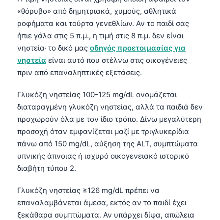
«θόρυβο» από δημητριακά, χυμούς, αθλητικά
ροφήματα και τούρτα γενεθλίων. Αν το παιδί σας
ήπιε γάλα στις 5 π.μ., η τιμή στις 8 π.μ. δεν είναι
νηστεία· το δικό μας
οδηγός προετοιμασίας για
νηστεία
είναι αυτό που στέλνω στις οικογένειες
πριν από επαναληπτικές εξετάσεις.
Γλυκόζη νηστείας 100-125 mg/dL ονομάζεται
διαταραγμένη γλυκόζη νηστείας, αλλά τα παιδιά δεν
προχωρούν όλα με τον ίδιο τρόπο. Δίνω μεγαλύτερη
προσοχή όταν εμφανίζεται μαζί με τριγλυκερίδια
πάνω από 150 mg/dL, αύξηση της ALT, συμπτώματα
υπνικής άπνοιας ή ισχυρό οικογενειακό ιστορικό
διαβήτη τύπου 2.
Γλυκόζη νηστείας ≥126 mg/dL πρέπει να
επαναλαμβάνεται άμεσα, εκτός αν το παιδί έχει
ξεκάθαρα συμπτώματα. Αν υπάρχει δίψα, απώλεια