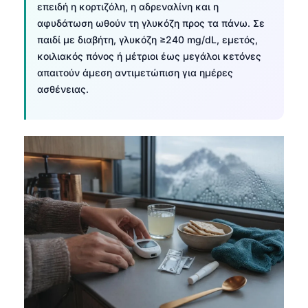
Gàidhlig
επειδή η κορτιζόλη, η αδρεναλίνη και η
αφυδάτωση ωθούν τη γλυκόζη προς τα πάνω. Σε
Euskara
παιδί με διαβήτη, γλυκόζη ≥240 mg/dL, εμετός,
Македонски јазик
κοιλιακός πόνος ή μέτριοι έως μεγάλοι κετόνες
Latviešu valoda
απαιτούν άμεση αντιμετώπιση για ημέρες
ασθένειας.
Galego
অসমীয়া
සිංහල
سنڌي
پښتو
Slovenčina
Hrvatski
Suomi
Қазақ тілі