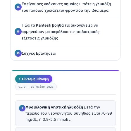
Επείγουσες «κόκκινες σημαίες»: πότε η γλυκόζη
του παιδιού χρειάζεται φροντίδα την ίδια μέρα
Πώς το Kantesti βοηθά τις οικογένειες να
ερμηνεύουν με ασφάλεια τις παιδιατρικές
εξετάσεις γλυκόζης
Συχνές Ερωτήσεις
⚡ Σύντομη Σύνοψη
v1.0 —
10 Μαΐου 2026
Φυσιολογική νηστική γλυκόζη
μετά την
περίοδο του νεογέννητου συνήθως είναι 70-99
mg/dL, ή 3.9-5.5 mmol/L.