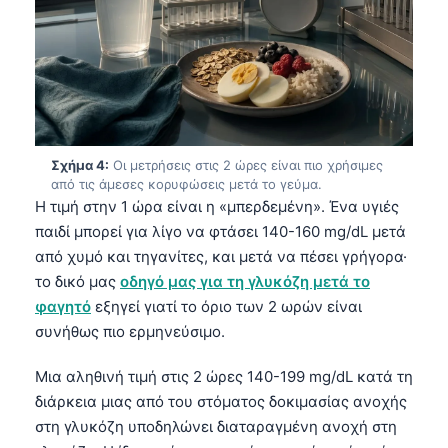
Σχήμα 4:
Οι μετρήσεις στις 2 ώρες είναι πιο χρήσιμες
από τις άμεσες κορυφώσεις μετά το γεύμα.
Η τιμή στην 1 ώρα είναι η «μπερδεμένη». Ένα υγιές
παιδί μπορεί για λίγο να φτάσει 140-160 mg/dL μετά
από χυμό και τηγανίτες, και μετά να πέσει γρήγορα·
το δικό μας
οδηγό μας για τη γλυκόζη μετά το
φαγητό
εξηγεί γιατί το όριο των 2 ωρών είναι
συνήθως πιο ερμηνεύσιμο.
Μια αληθινή τιμή στις 2 ώρες 140-199 mg/dL κατά τη
διάρκεια μιας από του στόματος δοκιμασίας ανοχής
στη γλυκόζη υποδηλώνει διαταραγμένη ανοχή στη