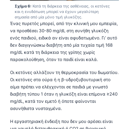
Català
Σχήμα 6:
Κατά τη διάρκεια της ασθένειας, οι κετόνες
και η ενυδάτωση μπορεί να έχουν μεγαλύτερη
O‘zbekcha
σημασία από μία μόνο τιμή γλυκόζης.
Ένας πυρετός μπορεί, από την κλινική μου εμπειρία,
Українська
να προσθέσει 30-80 mg/dL στη συνήθη γλυκόζη
አማርኛ
ενός παιδιού, ειδικά αν είναι αφυδατωμένο. Γι’ αυτό
Kiswahili
δεν διαγιγνώσκω διαβήτη από μία τυχαία τιμή 168
ភាសាខ្មែរ
mg/dL κατά τη διάρκεια της γρίπης χωρίς
παρακολούθηση, όταν το παιδί είναι καλά.
ဗမာစာ
ไทย
Οι κετόνες αλλάζουν τη θερμοκρασία του δωματίου.
Οι κετόνες στα ούρα ή η β-υδροξυβουτυρική στο
Tagalog
αίμα πρέπει να ελέγχονται σε παιδιά με γνωστό
Tiếng Việt
διαβήτη τύπου 1 όταν η γλυκόζη είναι επίμονα ≥240
Bahasa Melayu
mg/dL, κατά τον εμετό ή όποτε φαίνονται
ασυνήθιστα νυσταγμένα.
മലയാളം
ಕನ್ನಡ
Η εργαστηριακή ένδειξη που δεν μου αρέσει είναι
ગુજરાતી
μια χαμηλή διττανθρακική ή CO2 σε βιοχημικό