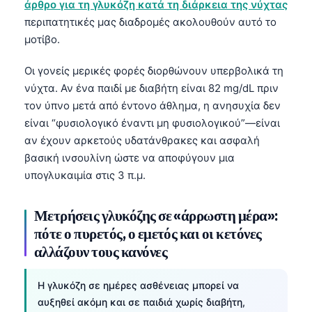
άρθρο για τη γλυκόζη κατά τη διάρκεια της νύχτας
Frysk
περιπατητικές μας διαδρομές ακολουθούν αυτό το
Esperanto
μοτίβο.
Беларуская мова
Οι γονείς μερικές φορές διορθώνουν υπερβολικά τη
Татар теле
νύχτα. Αν ένα παιδί με διαβήτη είναι 82 mg/dL πριν
τον ύπνο μετά από έντονο άθλημα, η ανησυχία δεν
Кыргызча
είναι “φυσιολογικό έναντι μη φυσιολογικού”—είναι
ئۇيغۇرچە
αν έχουν αρκετούς υδατάνθρακες και ασφαλή
Cebuano
βασική ινσουλίνη ώστε να αποφύγουν μια
υπογλυκαιμία στις 3 π.μ.
Basa Jawa
ພາສາລາວ
Μετρήσεις γλυκόζης σε «άρρωστη μέρα»:
Монгол
πότε ο πυρετός, ο εμετός και οι κετόνες
Afrikaans
αλλάζουν τους κανόνες
العربية المغربية
Η γλυκόζη σε ημέρες ασθένειας μπορεί να
Occitan
αυξηθεί ακόμη και σε παιδιά χωρίς διαβήτη,