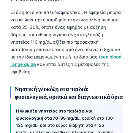
Οι έφηβοι είναι πάλι διαφορετικοί. Η εφηβεία μπορεί
να μειώσει την ευαισθησία στην ινσουλίνη περίπου
κατά 25-30%, οπότε ένας έφηβος με αύξηση
βάρους, ακάνθωση νιγκρικάνς και γλυκόζη
νηστείας 110 mg/dL αξίζει πιο προσεκτική
μεταβολική επανεξέταση από ένα αδύνατο 8χρονο
με την ίδια μεμονωμένη τιμή· το δικό μας
teen blood
range guide
καλύπτει αυτές τις μεταβολές της
εφηβείας.
Νηστική γλυκόζη στα παιδιά:
φυσιολογικά, οριακά και διαγνωστικά όρια
Η γλυκόζη νηστείας στα παιδιά είναι
φυσιολογική στα 70-99 mg/dL
, οριακή στα 100-
125 mg/dL, και στο εύρος διαβήτη στα ≥126
mg/dL σε έλεγχο φλεβικού πλάσματος. Το παιδί