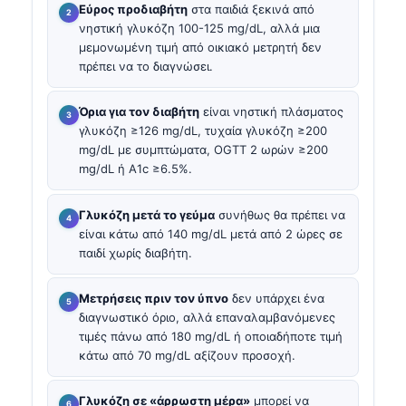
Εύρος προδιαβήτη
στα παιδιά ξεκινά από
νηστική γλυκόζη 100-125 mg/dL, αλλά μια
μεμονωμένη τιμή από οικιακό μετρητή δεν
πρέπει να το διαγνώσει.
Όρια για τον διαβήτη
είναι νηστική πλάσματος
γλυκόζη ≥126 mg/dL, τυχαία γλυκόζη ≥200
mg/dL με συμπτώματα, OGTT 2 ωρών ≥200
mg/dL ή A1c ≥6.5%.
Γλυκόζη μετά το γεύμα
συνήθως θα πρέπει να
είναι κάτω από 140 mg/dL μετά από 2 ώρες σε
παιδί χωρίς διαβήτη.
Μετρήσεις πριν τον ύπνο
δεν υπάρχει ένα
διαγνωστικό όριο, αλλά επαναλαμβανόμενες
τιμές πάνω από 180 mg/dL ή οποιαδήποτε τιμή
κάτω από 70 mg/dL αξίζουν προσοχή.
Γλυκόζη σε «άρρωστη μέρα»
μπορεί να