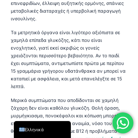
επινεφριδίων, έλλειψη αυξητικής ορμόνης, σπάνιες
فارسی
μεταβολικές διαταραχές ή υπερβολική παραγωγή
简体中文
ινσουλίνης.
Română
Τα μετρητικά όργανα είναι λιγότερο αξιόπιστα σε
Türkçe
χαμηλά επίπεδα γλυκόζης, κάτι που είναι
ενοχλητικό, γιατί εκεί ακριβώς οι γονείς
Português
χρειάζονται περισσότερο βεβαιότητα. Αν το παιδί
Español
έχει συμπτώματα, αντιμετωπίστε πρώτα με περίπου
Italiano
15 γραμμάρια γρήγορου υδατάνθρακα αν μπορεί να
καταπιεί με ασφάλεια, και μετά επανελέγξτε σε 15
עִבְרִית
λεπτά.
Français
العربية
Μερικά συμπτώματα που αποδίδονται σε χαμηλή
ζάχαρη δεν είναι καθόλου γλυκόζη. Θολή όραση,
Deutsch
μυρμήγκιασμα, πονοκέφαλοι και κόπωση μπορεί
English
επίσης να παραπέμπουν σε αναιμία, νόσο του
Ελληνικά
θυρεοειδούς, προβλήματα με B12 ή προβλήματα