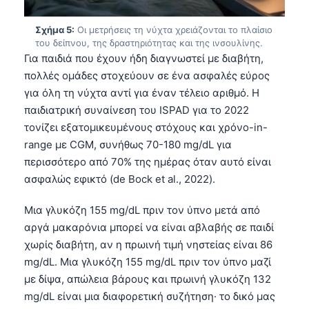
Σχήμα 5:
Οι μετρήσεις τη νύχτα χρειάζονται το πλαίσιο
του δείπνου, της δραστηριότητας και της ινσουλίνης.
Για παιδιά που έχουν ήδη διαγνωστεί με διαβήτη,
πολλές ομάδες στοχεύουν σε ένα ασφαλές εύρος
για όλη τη νύχτα αντί για έναν τέλειο αριθμό. Η
παιδιατρική συναίνεση του ISPAD για το 2022
τονίζει εξατομικευμένους στόχους και χρόνο-in-
range με CGM, συνήθως 70-180 mg/dL για
περισσότερο από 70% της ημέρας όταν αυτό είναι
ασφαλώς εφικτό (de Bock et al., 2022).
Μια γλυκόζη 155 mg/dL πριν τον ύπνο μετά από
αργά μακαρόνια μπορεί να είναι αβλαβής σε παιδί
χωρίς διαβήτη, αν η πρωινή τιμή νηστείας είναι 86
mg/dL. Μια γλυκόζη 155 mg/dL πριν τον ύπνο μαζί
Norsk bokmål
με δίψα, απώλεια βάρους και πρωινή γλυκόζη 132
mg/dL είναι μια διαφορετική συζήτηση· το δικό μας
Ślōnskŏ gŏdka