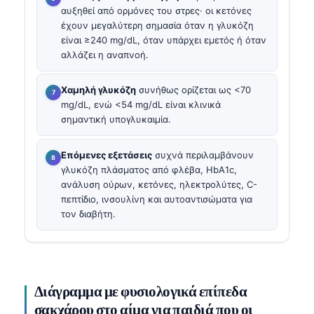
αυξηθεί από ορμόνες του στρες· οι κετόνες
έχουν μεγαλύτερη σημασία όταν η γλυκόζη
είναι ≥240 mg/dL, όταν υπάρχει εμετός ή όταν
αλλάζει η αναπνοή.
Χαμηλή γλυκόζη
συνήθως ορίζεται ως <70
mg/dL, ενώ <54 mg/dL είναι κλινικά
σημαντική υπογλυκαιμία.
Επόμενες εξετάσεις
συχνά περιλαμβάνουν
γλυκόζη πλάσματος από φλέβα, HbA1c,
ανάλυση ούρων, κετόνες, ηλεκτρολύτες, C-
πεπτίδιο, ινσουλίνη και αυτοαντισώματα για
τον διαβήτη.
Διάγραμμα με φυσιολογικά επίπεδα
σακχάρου στο αίμα για παιδιά που οι