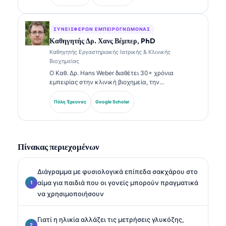
στην κλινική χημεία και έχει δημοσιεύσει εκτενώς
σχετικά με πάνελ βιοδεικτών και εργαστηριακή
ανάλυση στην κλινική πρακτική.
ΣΥΝΕΙΣΦΈΡΩΝ ΕΜΠΕΙΡΟΓΝΏΜΟΝΑΣ
Καθηγητής Δρ. Χανς Βέμπερ, PhD
Καθηγητής Εργαστηριακής Ιατρικής & Κλινικής
Βιοχημείας
Ο Καθ. Δρ. Hans Weber διαθέτει 30+ χρόνια
εμπειρίας στην κλινική βιοχημεία, την
εργαστηριακή ιατρική και την έρευνα βιοδεικτών.
Πρώην Πρόεδρος της Γερμανικής Εταιρείας Κλινικής
Πύλη Έρευνας
Google Scholar
Χημείας, ειδικεύεται στην ανάλυση διαγνωστικών
πάνελ, στην τυποποίηση βιοδεικτών και στην
εργαστηριακή ιατρική με υποβοήθηση AI.
Πίνακας περιεχομένων
Διάγραμμα με φυσιολογικά επίπεδα σακχάρου στο
αίμα για παιδιά που οι γονείς μπορούν πραγματικά
να χρησιμοποιήσουν
Γιατί η ηλικία αλλάζει τις μετρήσεις γλυκόζης,