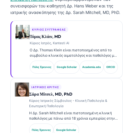
συνεισφορών του καθηγητή Δρ. Hans Weber και της
ιατρικής ανασκόπησης της Δρ. Sarah Mitchell, MD, PhD.
ΚΎΡΙΟΣ ΣΥΓΓΡΑΦΈΑΣ
Τόμας Κλάιν, MD
Κύριος Ιατρός, Kantesti AI
Ο Δρ. Thomas Klein είναι πιστοποιημένος από το
συμβούλιο κλινικός αιματολόγος και παθολόγος με
πάνω από 15 χρόνια εμπειρίας στη εργαστηριακή
ιατρική και στην ανάλυση κλινικών δεδομένων με
Πύλη Έρευνας
Google Scholar
Academia.edu
ORCID
υποβοήθηση AI. Ως Chief Medical Officer στην
Kantesti AI, παρέχει κλινική εποπτεία για την
ιατρική ακρίβεια του ιδιόκτητου νευρωνικού
δικτύου. Ο Δρ. Klein έχει δημοσιεύσει εκτενώς
ΙΑΤΡΙΚΌΣ ΚΡΙΤΉΣ
σχετικά με την ερμηνεία βιοδεικτών και τη
Σάρα Μίτσελ, MD, PhD
εργαστηριακή διάγνωση σε θέματα εργαστηριακής
Κύριος Ιατρικός Σύμβουλος - Κλινική Παθολογία &
ιατρικής.
Εσωτερική Παθολογία
Η Δρ. Sarah Mitchell είναι πιστοποιημένη κλινική
παθολόγος με πάνω από 18 χρόνια εμπειρίας στην
εργαστηριακή ιατρική και στην διαγνωστική
ανάλυση. Διαθέτει εξειδικευμένες πιστοποιήσεις
Πύλη Έρευνας
Google Scholar