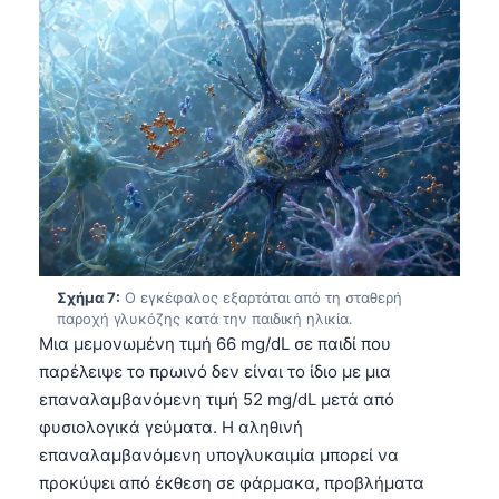
Čeština
日本語
Eesti
Azərbaycan dili
Bosanski
Svenska
Српски језик
Íslenska
Σχήμα 7:
Ο εγκέφαλος εξαρτάται από τη σταθερή
Հայերեն
παροχή γλυκόζης κατά την παιδική ηλικία.
Bahasa Indonesia
Μια μεμονωμένη τιμή 66 mg/dL σε παιδί που
παρέλειψε το πρωινό δεν είναι το ίδιο με μια
हिन्दी
επαναλαμβανόμενη τιμή 52 mg/dL μετά από
Nederlands
φυσιολογικά γεύματα. Η αληθινή
Dansk
επαναλαμβανόμενη υπογλυκαιμία μπορεί να
προκύψει από έκθεση σε φάρμακα, προβλήματα
Български