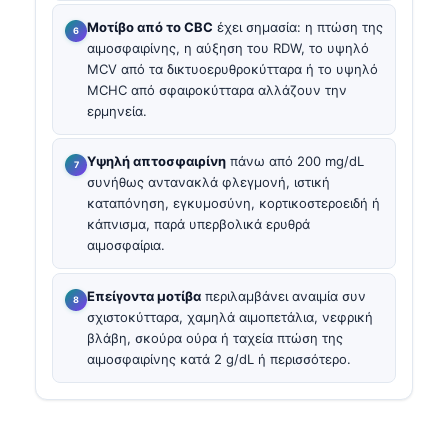
Μοτίβο από το CBC
έχει σημασία: η πτώση της
αιμοσφαιρίνης, η αύξηση του RDW, το υψηλό
MCV από τα δικτυοερυθροκύτταρα ή το υψηλό
MCHC από σφαιροκύτταρα αλλάζουν την
ερμηνεία.
Υψηλή απτοσφαιρίνη
πάνω από 200 mg/dL
συνήθως αντανακλά φλεγμονή, ιστική
καταπόνηση, εγκυμοσύνη, κορτικοστεροειδή ή
κάπνισμα, παρά υπερβολικά ερυθρά
αιμοσφαίρια.
Επείγοντα μοτίβα
περιλαμβάνει αναιμία συν
σχιστοκύτταρα, χαμηλά αιμοπετάλια, νεφρική
βλάβη, σκούρα ούρα ή ταχεία πτώση της
αιμοσφαιρίνης κατά 2 g/dL ή περισσότερο.