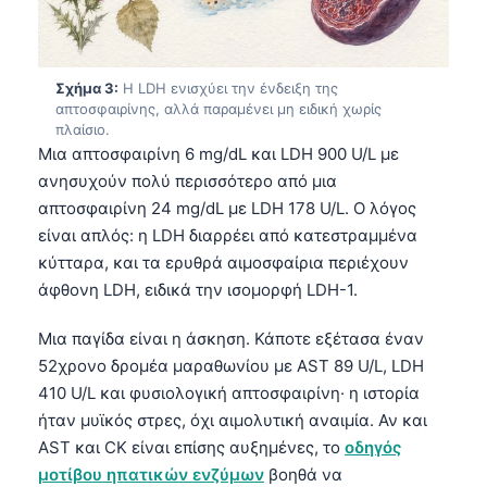
Σχήμα 3:
Η LDH ενισχύει την ένδειξη της
απτοσφαιρίνης, αλλά παραμένει μη ειδική χωρίς
πλαίσιο.
Μια απτοσφαιρίνη 6 mg/dL και LDH 900 U/L με
ανησυχούν πολύ περισσότερο από μια
απτοσφαιρίνη 24 mg/dL με LDH 178 U/L. Ο λόγος
είναι απλός: η LDH διαρρέει από κατεστραμμένα
κύτταρα, και τα ερυθρά αιμοσφαίρια περιέχουν
άφθονη LDH, ειδικά την ισομορφή LDH-1.
Μια παγίδα είναι η άσκηση. Κάποτε εξέτασα έναν
52χρονο δρομέα μαραθωνίου με AST 89 U/L, LDH
410 U/L και φυσιολογική απτοσφαιρίνη· η ιστορία
ήταν μυϊκός στρες, όχι αιμολυτική αναιμία. Αν και
AST και CK είναι επίσης αυξημένες, το
οδηγός
μοτίβου ηπατικών ενζύμων
βοηθά να