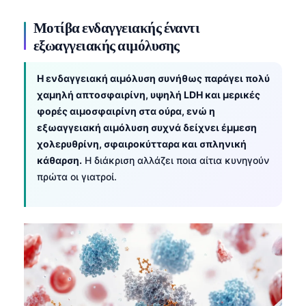
தமிழ்
Μοτίβα ενδαγγειακής έναντι
εξωαγγειακής αιμόλυσης
తెలుగు
मराठी
Η ενδαγγειακή αιμόλυση συνήθως παράγει πολύ
اردو
χαμηλή απτοσφαιρίνη, υψηλή LDH και μερικές
বাংলা
φορές αιμοσφαιρίνη στα ούρα, ενώ η
εξωαγγειακή αιμόλυση συχνά δείχνει έμμεση
Shqip
χολερυθρίνη, σφαιροκύτταρα και σπληνική
Magyar
κάθαρση.
Η διάκριση αλλάζει ποια αίτια κυνηγούν
πρώτα οι γιατροί.
Slovenščina
한국어
Polski
Lietuvių kalba
Русский
ქართული