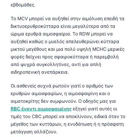
εβδομάδες.
Català
O‘zbekcha
Το MCV μπορεί να αυξηθεί στην αιμόλυση επειδή τα
Українська
δικτυοερυθροκύτταρα είναι μεγαλύτερα από τα
ώριμα ερυθρά αιμοσφαίρια. Το RDW μπορεί να
አማርኛ
αυξηθεί καθώς ο μυελός απελευθερώνει κύτταρα
Kiswahili
μικτού μεγέθους και μια πολύ υψηλή MCHC μερικές
ភាសាខ្មែរ
φορές δείχνει προς σφαιροκύτταρα ή παρεμβολή
από ψυχρά συγκολλητίνες, αντί για απλή
ဗမာစာ
σιδηροπενική ανεπάρκεια.
ไทย
Tagalog
Οι ασθενείς συχνά ρωτούν γιατί ο αριθμός των
ερυθρών αιμοσφαιρίων, η αιμοσφαιρίνη και ο
Tiếng Việt
αιματοκρίτης δεν συμφωνούν. Ο οδηγός μας για
Bahasa Melayu
RBC έναντι αιμοσφαιρίνης
εξηγεί γιατί αυτές οι
മലയാളം
τιμές του CBC μπορεί να αποκλίνουν, ειδικά όταν το
μέγεθος των κυττάρων, η ενυδάτωση ή η πρόσφατη
ಕನ್ನಡ
μετάγγιση αλλάζουν.
ગુજરાતી