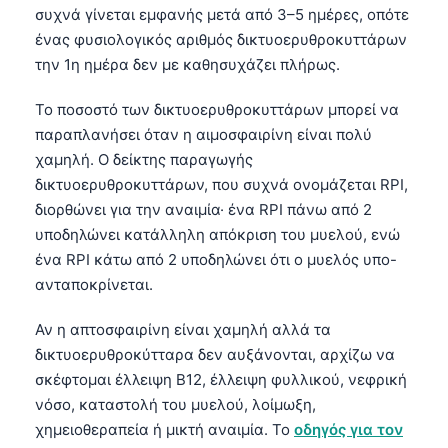
συχνά γίνεται εμφανής μετά από 3–5 ημέρες, οπότε
ένας φυσιολογικός αριθμός δικτυοερυθροκυττάρων
την 1η ημέρα δεν με καθησυχάζει πλήρως.
Το ποσοστό των δικτυοερυθροκυττάρων μπορεί να
παραπλανήσει όταν η αιμοσφαιρίνη είναι πολύ
χαμηλή. Ο δείκτης παραγωγής
δικτυοερυθροκυττάρων, που συχνά ονομάζεται RPI,
διορθώνει για την αναιμία· ένα RPI πάνω από 2
υποδηλώνει κατάλληλη απόκριση του μυελού, ενώ
ένα RPI κάτω από 2 υποδηλώνει ότι ο μυελός υπο-
ανταποκρίνεται.
Αν η απτοσφαιρίνη είναι χαμηλή αλλά τα
δικτυοερυθροκύτταρα δεν αυξάνονται, αρχίζω να
σκέφτομαι έλλειψη B12, έλλειψη φυλλικού, νεφρική
Norsk bokmål
νόσο, καταστολή του μυελού, λοίμωξη,
χημειοθεραπεία ή μικτή αναιμία. Το
οδηγός για τον
Ślōnskŏ gŏdka