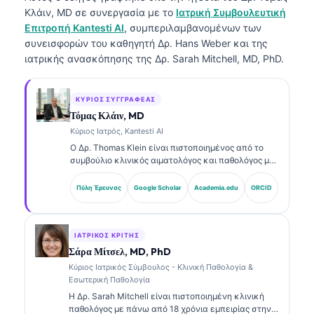
Κλάιν, MD
σε συνεργασία με το
Ιατρική Συμβουλευτική
Επιτροπή Kantesti AI
, συμπεριλαμβανομένων των
συνεισφορών του καθηγητή Δρ. Hans Weber και της
ιατρικής ανασκόπησης της Δρ. Sarah Mitchell, MD, PhD.
ΚΎΡΙΟΣ ΣΥΓΓΡΑΦΈΑΣ
Τόμας Κλάιν, MD
Κύριος Ιατρός, Kantesti AI
Ο Δρ. Thomas Klein είναι πιστοποιημένος από το
συμβούλιο κλινικός αιματολόγος και παθολόγος με
πάνω από 15 χρόνια εμπειρίας στη εργαστηριακή
ιατρική και στην ανάλυση κλινικών δεδομένων με
Πύλη Έρευνας
Google Scholar
Academia.edu
ORCID
υποβοήθηση AI. Ως Chief Medical Officer στην
Kantesti AI, παρέχει κλινική εποπτεία για την
ιατρική ακρίβεια του ιδιόκτητου νευρωνικού
δικτύου. Ο Δρ. Klein έχει δημοσιεύσει εκτενώς
ΙΑΤΡΙΚΌΣ ΚΡΙΤΉΣ
σχετικά με την ερμηνεία βιοδεικτών και τη
Σάρα Μίτσελ, MD, PhD
εργαστηριακή διάγνωση σε θέματα εργαστηριακής
Κύριος Ιατρικός Σύμβουλος - Κλινική Παθολογία &
ιατρικής.
Εσωτερική Παθολογία
Η Δρ. Sarah Mitchell είναι πιστοποιημένη κλινική
παθολόγος με πάνω από 18 χρόνια εμπειρίας στην