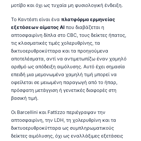
μοτίβο και όχι ως τυχαία μη φυσιολογική ένδειξη.
Το Καντέστι είναι ένα
πλατφόρμα ερμηνείας
εξετάσεων αίματος AI
που διαβάζεται η
απτοσφαιρίνη δίπλα στο CBC, τους δείκτες ήπατος,
τις κλασματικές τιμές χολερυθρίνης, τα
δικτυοερυθροκύτταρα και τα προηγούμενα
αποτελέσματα, αντί να αντιμετωπίζω έναν χαμηλό
αριθμό ως απόδειξη αιμόλυσης. Αυτό έχει σημασία
επειδή μια μεμονωμένα χαμηλή τιμή μπορεί να
οφείλεται σε μειωμένη παραγωγή από το ήπαρ,
πρόσφατη μετάγγιση ή γενετικές διαφορές στη
βασική τιμή.
Οι Barcellini και Fattizzo περιέγραψαν την
απτοσφαιρίνη, την LDH, τη χολερυθρίνη και τα
δικτυοερυθροκύτταρα ως συμπληρωματικούς
δείκτες αιμόλυσης, όχι ως εναλλάξιμες εξετάσεις