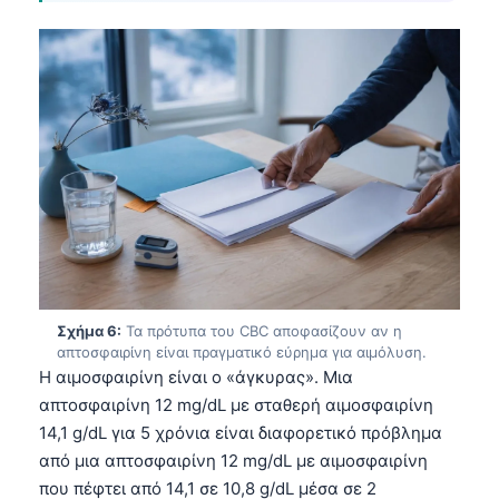
Gàidhlig
Euskara
Македонски јазик
Latviešu valoda
Galego
অসমীয়া
සිංහල
سنڌي
پښتو
Σχήμα 6:
Τα πρότυπα του CBC αποφασίζουν αν η
απτοσφαιρίνη είναι πραγματικό εύρημα για αιμόλυση.
Slovenčina
Η αιμοσφαιρίνη είναι ο «άγκυρας». Μια
απτοσφαιρίνη 12 mg/dL με σταθερή αιμοσφαιρίνη
Hrvatski
14,1 g/dL για 5 χρόνια είναι διαφορετικό πρόβλημα
Suomi
από μια απτοσφαιρίνη 12 mg/dL με αιμοσφαιρίνη
Қазақ тілі
που πέφτει από 14,1 σε 10,8 g/dL μέσα σε 2