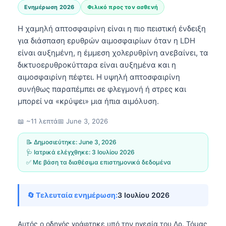
Ενημέρωση 2026
Φιλικό προς τον ασθενή
Η χαμηλή απτοσφαιρίνη είναι η πιο πειστική ένδειξη
για διάσπαση ερυθρών αιμοσφαιρίων όταν η LDH
είναι αυξημένη, η έμμεση χολερυθρίνη ανεβαίνει, τα
δικτυοερυθροκύτταρα είναι αυξημένα και η
αιμοσφαιρίνη πέφτει. Η υψηλή απτοσφαιρίνη
συνήθως παραπέμπει σε φλεγμονή ή στρες και
μπορεί να «κρύψει» μια ήπια αιμόλυση.
📖 ~11 λεπτά
📅
June 3, 2026
📝 Δημοσιεύτηκε:
June 3, 2026
🩺 Ιατρικά ελέγχθηκε:
3 Ιουλίου 2026
✅ Με βάση τα διαθέσιμα επιστημονικά δεδομένα
🔄 Τελευταία ενημέρωση:
3 Ιουλίου 2026
Αυτός ο οδηγός γράφτηκε υπό την ηγεσία του
Δρ. Τόμας