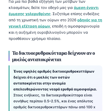
Για μια πιο βαθιά εξήγηση των μοτίβων των
κλασμάτων, δείτε τον οδηγό μας για
άμεση έναντι
έμμεσης χολερυθρίνης
. Συζητάμε επίσης ενδείξεις
από τη χρωστική των ούρων στο 2026
οδηγός για τη
γενική εξέταση ούρων
, επειδή η αιμοσφαιρινουρία
και η αυξημένη ουροβιλινογόνο μπορούν να
προσθέσουν χρήσιμο πλαίσιο.
Τα δικτυοερυθροκύτταρα δείχνουν αν ο
μυελός ανταποκρίνεται
Ένας υψηλός αριθμός δικτυοερυθροκυττάρων
δείχνει ότι ο μυελός των οστών
ανταποκρίνεται στην αναιμία
απελευθερώνοντας νεαρά ερυθρά αιμοσφαίρια.
Στους ενήλικες, τα δικτυοερυθροκύτταρα είναι
συνήθως περίπου 0.5–2.5%, και ένας απόλυτος
αριθμός δικτυοερυθροκυττάρων πάνω από 100 x