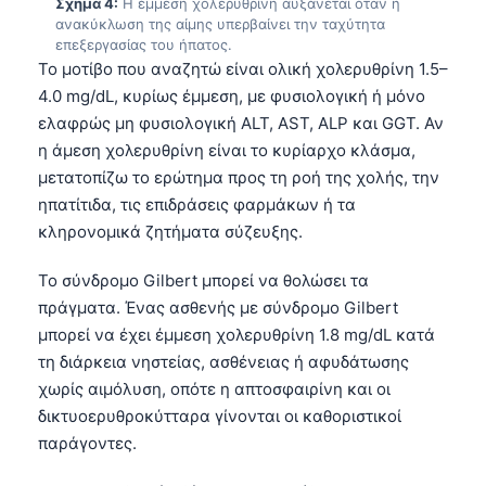
Σχήμα 4:
Η έμμεση χολερυθρίνη αυξάνεται όταν η
ανακύκλωση της αίμης υπερβαίνει την ταχύτητα
επεξεργασίας του ήπατος.
Το μοτίβο που αναζητώ είναι ολική χολερυθρίνη 1.5–
4.0 mg/dL, κυρίως έμμεση, με φυσιολογική ή μόνο
ελαφρώς μη φυσιολογική ALT, AST, ALP και GGT. Αν
η άμεση χολερυθρίνη είναι το κυρίαρχο κλάσμα,
μετατοπίζω το ερώτημα προς τη ροή της χολής, την
ηπατίτιδα, τις επιδράσεις φαρμάκων ή τα
κληρονομικά ζητήματα σύζευξης.
Το σύνδρομο Gilbert μπορεί να θολώσει τα
πράγματα. Ένας ασθενής με σύνδρομο Gilbert
μπορεί να έχει έμμεση χολερυθρίνη 1.8 mg/dL κατά
τη διάρκεια νηστείας, ασθένειας ή αφυδάτωσης
χωρίς αιμόλυση, οπότε η απτοσφαιρίνη και οι
δικτυοερυθροκύτταρα γίνονται οι καθοριστικοί
παράγοντες.