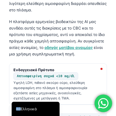
λιγότερη ελεύθερη αιμοσφαιρίνη διαρρέει απευθείας
فارسی
στο πλάσμα.
简体中文
Η πλατφόρμα ερμηνείας βιοδεικτών της AI μας
Română
συνδέει αυτές τις διακρίσεις με το CBC και το
Türkçe
πρότυπο του επιχρίσματος, αντί να αποκαλεί το ίδιο
Português
πράγμα κάθε χαμηλή απτοσφαιρίνη. Αν συγκρίνετε
αιτίες αναιμίας, το
οδηγός μοτίβου αναιμίας
είναι
Español
μια χρήσιμη συμπληρωματική πηγή.
Italiano
עִבְרִית
Ενδαγγειακό Πρότυπο
Français
Απτοσφαιρίνη συχνά <10 mg/dL
Υψηλή LDH, πιθανό σκούρο ούρο, ελεύθερη
العربية
αιμοσφαιρίνη στο πλάσμα ή αιμοσφαιρινουρία·
Deutsch
εξετάστε αιτίες μηχανικές, ανοσολογικές,
σχετιζόμενες με μετάγγιση ή TMA.
English
Ελληνικά
Εξωαγγειακό Πρότυπο