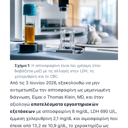
Σχήμα 1:
Η απτοσφαιρίνη είναι πιο χρήσιμη όταν
διαβάζεται μαζί με τις αλλαγές στην LDH, τη
χολερυθρίνη και το CBC.
Από τις 3 Ιουνίου 2026, εξακολουθώ να μην
αντιμετωπίζω την απτοσφαιρίνη ως μεμονωμένη
διάγνωση. Είμαι ο Thomas Klein, MD, και όταν
αξιολογώ
αποτελέσματα εργαστηριακών
εξετάσεων
με απτοσφαιρίνη 8 mg/dL, LDH 690 U/L,
έμμεση χολερυθρίνη 2,1 mg/dL και αιμοσφαιρίνη που
έπεσε από 13,2 σε 10,9 g/dL, το χαρακτηρίζω ως