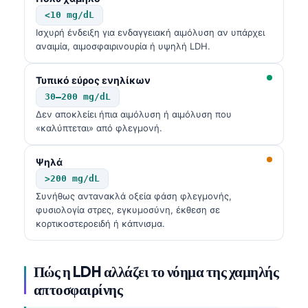
<10 mg/dL
Ισχυρή ένδειξη για ενδαγγειακή αιμόλυση αν υπάρχει
αναιμία, αιμοσφαιρινουρία ή υψηλή LDH.
Τυπικό εύρος ενηλίκων
30–200 mg/dL
Δεν αποκλείει ήπια αιμόλυση ή αιμόλυση που
«καλύπτεται» από φλεγμονή.
Ψηλά
>200 mg/dL
Συνήθως αντανακλά οξεία φάση φλεγμονής,
φυσιολογία στρες, εγκυμοσύνη, έκθεση σε
κορτικοστεροειδή ή κάπνισμα.
Πώς η LDH αλλάζει το νόημα της χαμηλής
απτοσφαιρίνης