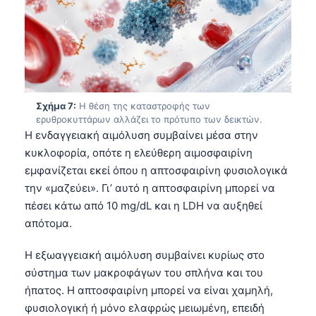
Čeština
日本語
Eesti
Azərbaycan dili
Bosanski
Σχήμα 7:
Η θέση της καταστροφής των
ερυθροκυττάρων αλλάζει το πρότυπο των δεικτών.
Svenska
Η ενδαγγειακή αιμόλυση συμβαίνει μέσα στην
Српски језик
κυκλοφορία, οπότε η ελεύθερη αιμοσφαιρίνη
εμφανίζεται εκεί όπου η απτοσφαιρίνη φυσιολογικά
Íslenska
την «μαζεύει». Γι’ αυτό η απτοσφαιρίνη μπορεί να
Հայերեն
πέσει κάτω από 10 mg/dL και η LDH να αυξηθεί
Bahasa Indonesia
απότομα.
हिन्दी
Η εξωαγγειακή αιμόλυση συμβαίνει κυρίως στο
Nederlands
σύστημα των μακροφάγων του σπλήνα και του
Dansk
ήπατος. Η απτοσφαιρίνη μπορεί να είναι χαμηλή,
φυσιολογική ή μόνο ελαφρώς μειωμένη, επειδή
Български