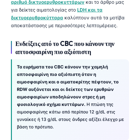
αριθμό δικτυοερυθροκυττάρων
και το άρθρο μας
Frysk
για δείκτες αιματολογίας στο
LDH και τα
Esperanto
δικτυοερυθροκύτταρα
καλύπτουν αυτά τα μοτίβα
αποκατάστασης με περισσότερες λεπτομέρειες.
Беларуская мова
Татар теле
Ενδείξεις από το CBC που κάνουν την
Кыргызча
απτοσφαιρίνη πιο αξιόπιστη
ئۇيغۇرچە
Τα ευρήματα του CBC κάνουν την χαμηλή
Cebuano
απτοσφαιρίνη πιο αξιόπιστη όταν η
Basa Jawa
αιμοσφαιρίνη και ο αιματοκρίτης πέφτουν, το
ພາສາລາວ
RDW αυξάνεται και οι δείκτες των ερυθρών
αιμοσφαιρίων υποδηλώνουν στρες ή μη
Монгол
φυσιολογικό σχήμα κυττάρων.
Η πτώση της
Afrikaans
αιμοσφαιρίνης κάτω από περίπου 12 g/dL στις
γυναίκες ή 13 g/dL στους άνδρες αξίζει έλεγχο με
العربية المغربية
βάση το πρότυπο.
Occitan