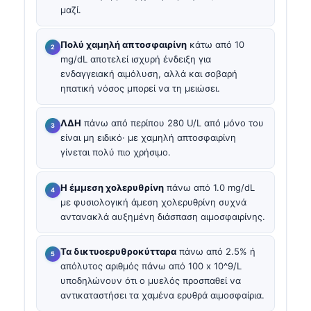
μαζί.
Πολύ χαμηλή απτοσφαιρίνη
κάτω από 10
mg/dL αποτελεί ισχυρή ένδειξη για
ενδαγγειακή αιμόλυση, αλλά και σοβαρή
ηπατική νόσος μπορεί να τη μειώσει.
ΛΔΗ
πάνω από περίπου 280 U/L από μόνο του
είναι μη ειδικό· με χαμηλή απτοσφαιρίνη
γίνεται πολύ πιο χρήσιμο.
Η έμμεση χολερυθρίνη
πάνω από 1.0 mg/dL
με φυσιολογική άμεση χολερυθρίνη συχνά
αντανακλά αυξημένη διάσπαση αιμοσφαιρίνης.
Τα δικτυοερυθροκύτταρα
πάνω από 2.5% ή
απόλυτος αριθμός πάνω από 100 x 10^9/L
υποδηλώνουν ότι ο μυελός προσπαθεί να
αντικαταστήσει τα χαμένα ερυθρά αιμοσφαίρια.