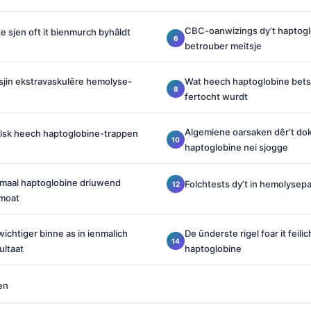
CBC-oanwizings dy’t haptog
te sjen oft it bienmurch byhâldt
betrouber meitsje
sjin ekstravaskulêre hemolyse-
Wat heech haptoglobine bets
fertocht wurdt
Algemiene oarsaken dêr’t dok
alsk heech haptoglobine-trappen
haptoglobine nei sjogge
maal haptoglobine driuwend
Folchtests dy’t in hemolysepa
 moat
ichtiger binne as in ienmalich
De ûnderste rigel foar it feili
ultaat
haptoglobine
en