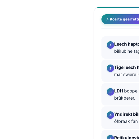
తెలుగు
मराठी
⚡ Koarte gearfett
اردو
বাংলা
Leech hapt
Shqip
bilirubine t
Magyar
Tige leech 
Slovenščina
mar swiere l
한국어
LDH
boppe rû
Polski
brûkberer.
Lietuvių kalba
Русский
Yndirekt bi
ôfbraak fan
ქართული
Čeština
Retikulocyt