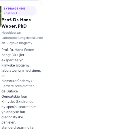
BYDRAGENDE
EKSPERT
Prof. Dr. Hans
Weber, PhD
Heechlearaar
Laboratoariumgeneeskunde
en Klinyske Biogemy
Prof. Dr. Hans Weber
bringt 30+ jier
ekspertize yn
klinyske biogemy,
laboratoariummedisinen,
en
biomarkerûndersyk.
Eardere presidint fan
de Dútske
Genoatskip foar
Klinyske Skiekunde,
hy spesjalisearret him
yn analyse fan
diagnostyske
panielen,
standerdisearring fan