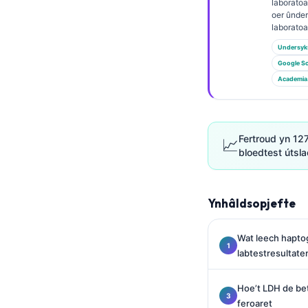
Euskara
laborato
oer ûnde
Македонски јазик
laborato
Latviešu valoda
Undersyk
Google Sc
Galego
Academia
অসমীয়া
සිංහල
سنڌي
Fertroud yn 12
📈
bloedtest útsla
پښتو
Ynhâldsopjefte
Slovenčina
Hrvatski
Wat leech haptog
Suomi
labtestresultate
Қазақ тілі
Hoe’t LDH de bet
Català
feroaret