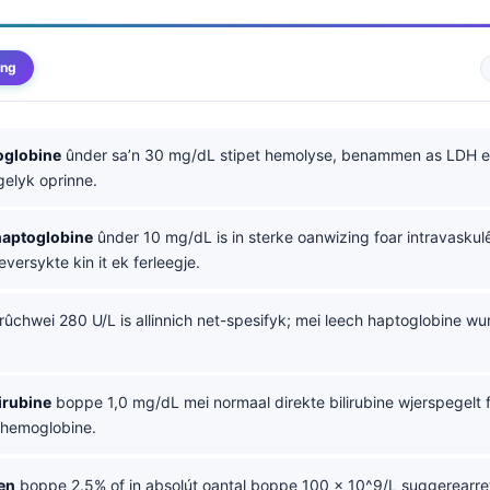
ing
oglobine
ûnder sa’n 30 mg/dL stipet hemolyse, benammen as LDH e
agelyk oprinne.
haptoglobine
ûnder 10 mg/dL is in sterke oanwizing foar intravaskul
eversykte kin it ek ferleegje.
chwei 280 U/L is allinnich net-spesifyk; mei leech haptoglobine wurd
lirubine
boppe 1,0 mg/dL mei normaal direkte bilirubine wjerspegelt 
 hemoglobine.
en
boppe 2.5% of in absolút oantal boppe 100 x 10^9/L suggerearret