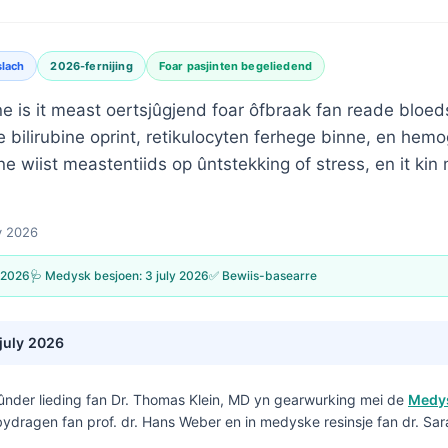
slach
2026-fernijing
Foar pasjinten begeliedend
e is it meast oertsjûgjend foar ôfbraak fan reade bloe
e bilirubine oprint, retikulocyten ferhege binne, en hemo
e wiist meastentiids op ûntstekking of stress, en it ki
y 2026
 2026
🩺 Medysk besjoen:
3 july 2026
✅ Bewiis-basearre
 july 2026
ûnder lieding fan
Dr. Thomas Klein, MD
yn gearwurking mei de
Medys
bydragen fan prof. dr. Hans Weber en in medyske resinsje fan dr. Sar