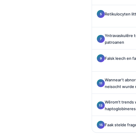
O‘zbekcha
Retikulocyten lit
Українська
አማርኛ
Kiswahili
Yntravaskulêre t
patroanen
ភាសាខ្មែរ
ဗမာစာ
Falsk leech en f
ไทย
Tagalog
Wannear’t abnor
Tiếng Việt
neisocht wurde
Bahasa Melayu
Wêrom’t trends w
മലയാളം
haptoglobineres
ಕನ್ನಡ
ગુજરાતી
Faak stelde frag
தமிழ்