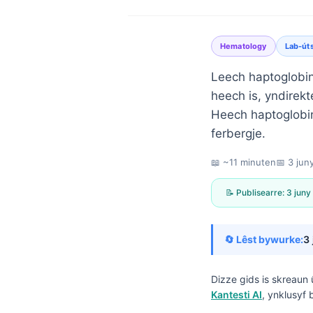
Hematology
Lab-út
Leech haptoglobin
heech is, yndirekt
Heech haptoglobin
ferbergje.
📖 ~11 minuten
📅
3 jun
📝 Publisearre:
3 juny
🔄 Lêst bywurke:
3
Dizze gids is skreaun 
Norsk bokmål
Kantesti AI
, ynklusyf 
Ślōnskŏ gŏdka