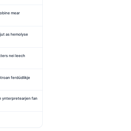
lobine mear
jut as hemolyse
ters nei leech
troan ferdúdlikje
ch ynterpretearjen fan