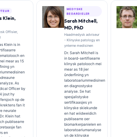
MEDYSKE
UTEUR
BEOARDIELER
 Klein,
Sarah Mitchell,
MD, PhD
k Offisier,
Haadmedysk adviseur
I
- Klinyske patology en
s Klein is in
ynterne medisinen
tifisearre
Dr. Sarah Mitchell is
hematolooch en
in board-sertifisearre
 mei mear as 15
klinysk patolooch mei
fining yn
mear as 18 jier
ariummedisinen
ûnderfining yn
ndreaune
laboratoariummedisinen
analyze. As
en diagnostyske
ical Officer by
analyse. Se hat
AI jout hy
spesjalistyske
afersjoch op de
sertifikaasjes yn
rektens fan it
klinyske skiekunde
re neurale
en hat wiidweidich
Dr. Klein hat
publisearre oer
ch publisearre
biomarkerpanielen en
pretaasje fan
laboratoariumanalyse
rs en
yn de klinyske