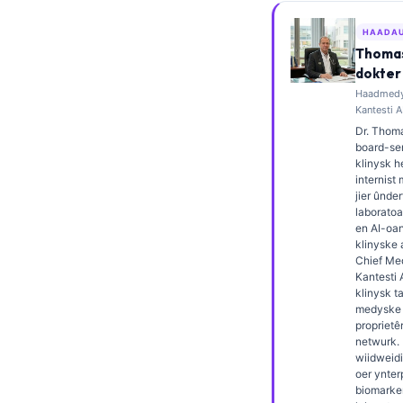
Esperanto
HAADA
Беларуская мова
Thomas
dokter
Татар теле
Haadmedys
Кыргызча
Kantesti A
Dr. Thoma
ئۇيغۇرچە
board-ser
klinysk 
Cebuano
internist
Basa Jawa
jier ûnder
laborato
ພາສາລາວ
en AI-oa
klinyske 
Монгол
Chief Med
Kantesti 
Afrikaans
klinysk t
medyske k
العربية المغربية
proprietê
netwurk. 
Occitan
wiidweidi
Gàidhlig
oer ynter
biomarke