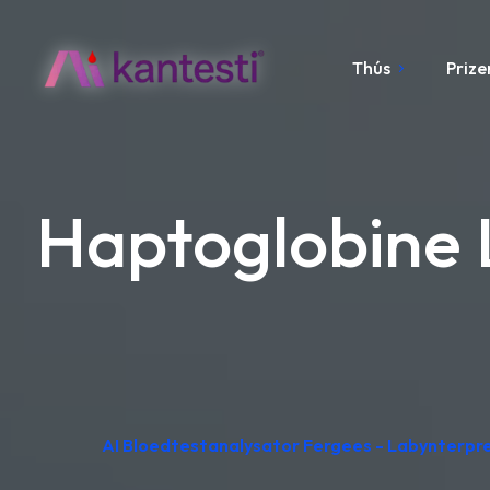
Thús
Prize
Haptoglobine 
AI Bloedtestanalysator Fergees - Labynterpr