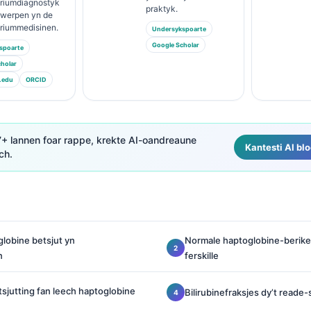
ariumdiagnostyk
praktyk.
rwerpen yn de
ariummedisinen.
Undersykspoarte
Google Scholar
spoarte
holar
.edu
ORCID
7+ lannen foar rappe, krekte AI-oandreaune
Kantesti AI bl
ch.
lobine betsjut yn
Normale haptoglobine-berike
n
ferskille
sjutting fan leech haptoglobine
Bilirubinefraksjes dy’t reade-