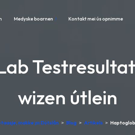
n
Medyske boarnen
Kontakt mei ús opnimme
Lab Testresulta
wizen útlein
etaasje, makke yn Dútslân
>
Blog
>
Artikels
>
Haptoglobi