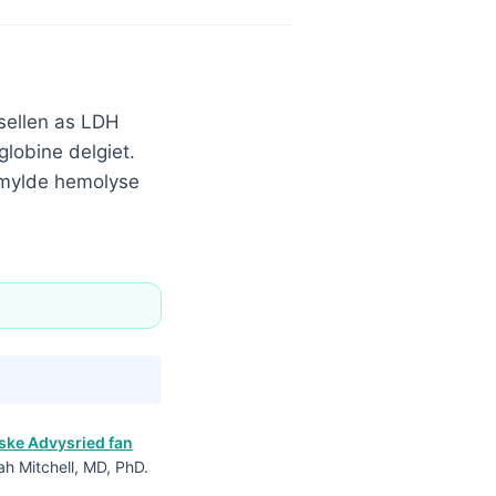
dsellen as LDH
globine delgiet.
n mylde hemolyse
ke Advysried fan
ah Mitchell, MD, PhD.