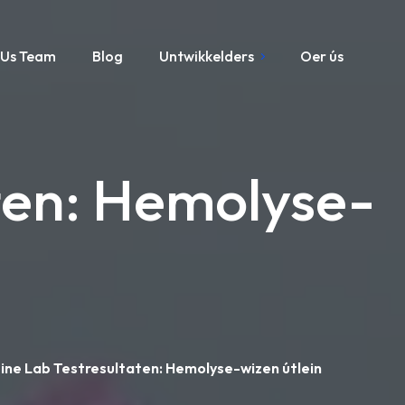
Us Team
Blog
Untwikkelders
Oer ús
ten: Hemolyse-
ne Lab Testresultaten: Hemolyse-wizen útlein