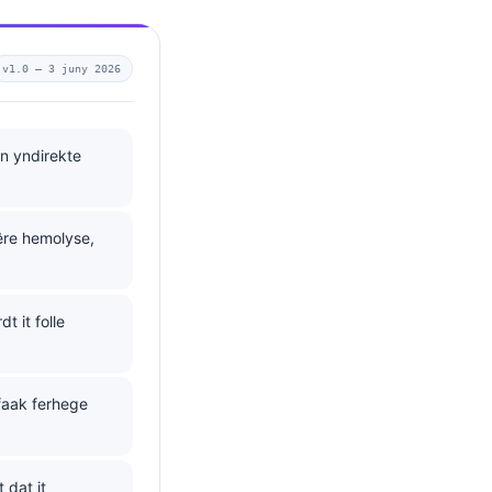
v1.0 —
3 juny 2026
n yndirekte
êre hemolyse,
t it folle
faak ferhege
 dat it