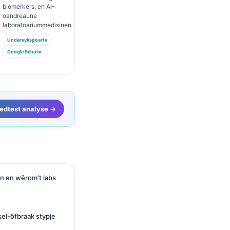
biomerkers, en AI-
oandreaune
laboratoariummedisinen.
Undersykspoarte
Google Scholar
oedtest analyse →
n en wêrom’t labs
sel-ôfbraak stypje