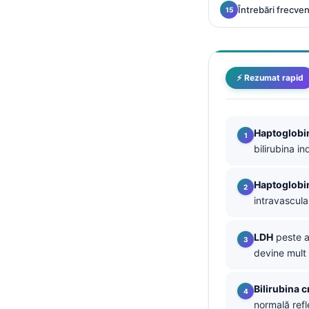
Întrebări frecve
தமிழ்
తెలుగు
मराठी
⚡ Rezumat rapid
اردو
বাংলা
Haptoglobi
Shqip
bilirubina i
Magyar
Slovenščina
Haptoglobin
intravascula
한국어
Polski
LDH
peste a
Lietuvių kalba
devine mult 
Русский
Bilirubina 
ქართული
normală refl