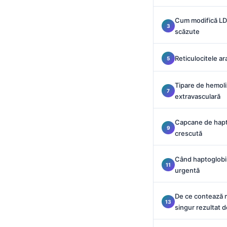
Català
Cum modifică LD
O‘zbekcha
scăzute
Українська
አማርኛ
Reticulocitele a
Kiswahili
Tipare de hemoli
ភាសាខ្មែរ
extravasculară
ဗမာစာ
Capcane de hapto
ไทย
crescută
Tagalog
Tiếng Việt
Când haptoglobi
urgentă
Bahasa Melayu
മലയാളം
De ce contează m
singur rezultat 
ಕನ್ನಡ
ગુજરાતી