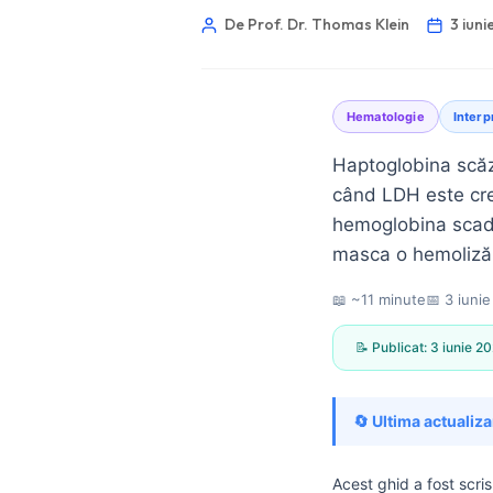
De Prof. Dr. Thomas Klein
3 iun
Hematologie
Interp
Haptoglobina scăz
când LDH este cres
hemoglobina scade
masca o hemoliză
📖 ~11 minute
📅
3 iuni
📝 Publicat:
3 iunie 2
🔄 Ultima actualiza
Norsk bokmål
Ślōnskŏ gŏdka
Acest ghid a fost scri