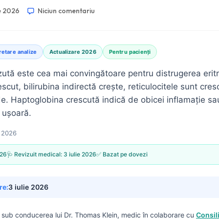
ie 2026
Niciun comentariu
retare analize
Actualizare 2026
Pentru pacienți
ută este cea mai convingătoare pentru distrugerea eritro
cut, bilirubina indirectă crește, reticulocitele sunt cres
. Haptoglobina crescută indică de obicei inflamație sau
 ușoară.
e 2026
026
🩺 Revizuit medical:
3 iulie 2026
✅ Bazat pe dovezi
re:
3 iulie 2026
s sub conducerea lui
Dr. Thomas Klein, medic
în colaborare cu
Consil