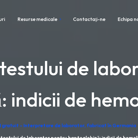
uri
Resurse medicale
Contactaţi-ne
Echipa n
testului de labo
 indicii de hemo
 gratuit – Interpretare de laborator, fabricat în Germania
testului de laborator pentru haptoglobină: indicii de hemol