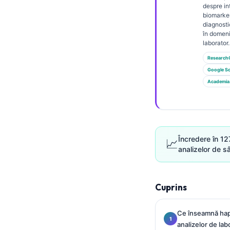
Gàidhlig
despre in
biomarker
Euskara
diagnosti
în domeni
Македонски јазик
laborator.
Latviešu valoda
Research
Galego
Google Sc
Academia
অসমীয়া
සිංහල
سنڌي
پښتو
Încredere în 12
📈
analizelor de s
Slovenčina
Cuprins
Hrvatski
Suomi
Ce înseamnă hapt
Қазақ тілі
analizelor de lab