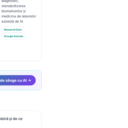
diagnostic,
standardizarea
biomarkerilor și
medicina de laborator
asistată de AI.
ResearchGate
Google Scholar
 de sânge cu AI →
bină și de ce