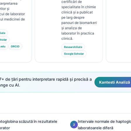
certificări de
terpretarea
specialitate în chimie
ilor și
clinică și a publicat
cul de laborator
pe larg despre
ul medicinei de
panouri de biomarkeri
și analiza de
laborator în practica
Gate
clinică.
holar
.edu
ORCID
ResearchGate
Google Scholar
7+ de țări pentru interpretare rapidă și precisă a
Kantesti Analiză
ânge cu AI.
oglobina scăzută în rezultatele
Intervale normale de haptoglo
orator
laboratoarele diferă