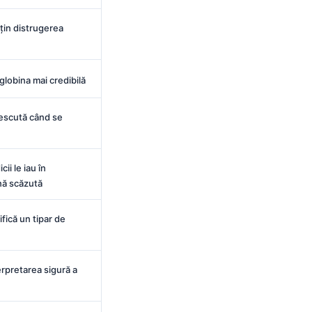
sțin distrugerea
globina mai credibilă
escută când se
i le iau în
nă scăzută
ifică un tipar de
rpretarea sigură a