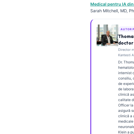
Medical pentru IA din
Frysk
Sarah Mitchell, MD, Ph
Esperanto
Беларуская мова
AUTOR 
Татар теле
Thomas
doctor 
Кыргызча
Director m
ئۇيغۇرچە
Kantesti A
Dr. Thoma
Cebuano
hematolog
internist 
Basa Jawa
consiliu,
de experi
ພາສາລາວ
de labora
clinică as
Монгол
calitate 
Afrikaans
Officer la
asigură 
العربية المغربية
clinică a
medicale 
Occitan
neuronale
Klein a pu