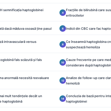
H semnificația haptoglobinei
Fracțiile de bilirubină care su
eritrocitelor
rată dacă măduva osoasă ține pasul
Indicii din CBC care fac hapto
ză intravasculară versus
Ce înseamnă haptoglobina cr
suspectează hemoliza
globină fals scăzută și fals
Cauze frecvente pe care medici
considerare după haptoglobi
na anormală necesită reevaluare
Analize de follow-up care clar
hemoliză
ai mult tendințele decât un
Concluzia de bază pentru inte
de haptoglobină
haptoglobinei