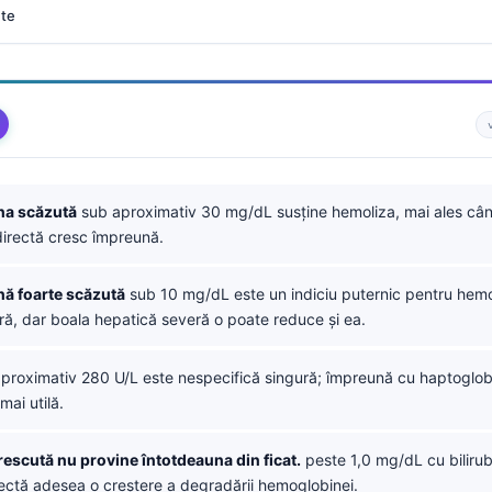
nte
na scăzută
sub aproximativ 30 mg/dL susține hemoliza, mai ales câ
ndirectă cresc împreună.
ă foarte scăzută
sub 10 mg/dL este un indiciu puternic pentru hemo
ră, dar boala hepatică severă o poate reduce și ea.
proximativ 280 U/L este nespecifică singură; împreună cu haptoglo
mai utilă.
crescută nu provine întotdeauna din ficat.
peste 1,0 mg/dL cu bilirub
ectă adesea o creștere a degradării hemoglobinei.