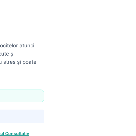
citelor atunci
cute și
 stres și poate
iul Consultativ