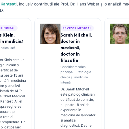
 Kantesti
, inclusiv contribuții ale Prof. Dr. Hans Weber și o analiză me
D.
PRINCIPAL
REVIZOR MEDICAL
 Klein,
Sarah Mitchell,
în medicină
doctor în
medicină,
edical șef,
I
doctor în
s Klein este un
filosofie
 clinician și
Consilier medical
certificat de
principal - Patologie
 cu peste 15 ani
clinică și medicină
ență în medicina
internă
tor și analiză
Dr. Sarah Mitchell
istată de AI. În
este patolog clinician
de Chief Medical
certificat de comisie,
 Kantesti AI, el
cu peste 18 ani de
supravegherea
experiență în
 acurateței
medicina de laborator
a rețelei
și analiza
 proprietare. Dr.
diagnostică. Deține
blicat pe larg