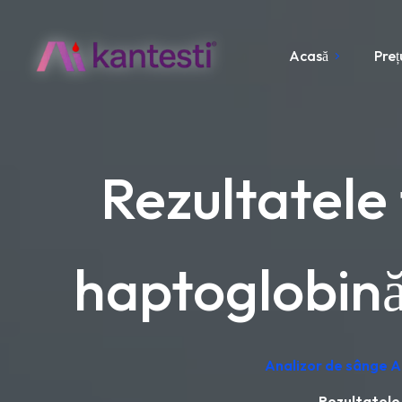
Acasă
Preț
Rezultatele 
haptoglobină:
Analizor de sânge AI
Rezultatele 