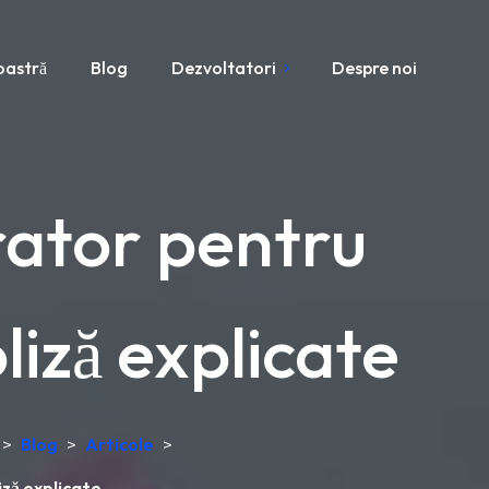
oastră
Blog
Dezvoltatori
Despre noi
rator pentru
liză explicate
>
Blog
>
Articole
>
iză explicate