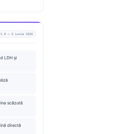
v1.0 —
3 iunie 2026
nd LDH și
liză
bina scăzută
ină directă