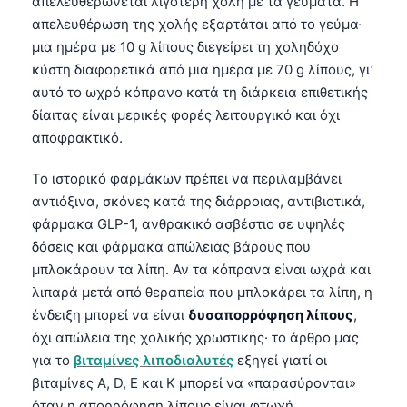
απελευθερώνεται λιγότερη χολή με τα γεύματα. Η
απελευθέρωση της χολής εξαρτάται από το γεύμα·
μια ημέρα με 10 g λίπους διεγείρει τη χοληδόχο
κύστη διαφορετικά από μια ημέρα με 70 g λίπους, γι’
αυτό το ωχρό κόπρανο κατά τη διάρκεια επιθετικής
δίαιτας είναι μερικές φορές λειτουργικό και όχι
αποφρακτικό.
Το ιστορικό φαρμάκων πρέπει να περιλαμβάνει
αντιόξινα, σκόνες κατά της διάρροιας, αντιβιοτικά,
φάρμακα GLP-1, ανθρακικό ασβέστιο σε υψηλές
δόσεις και φάρμακα απώλειας βάρους που
μπλοκάρουν τα λίπη. Αν τα κόπρανα είναι ωχρά και
λιπαρά μετά από θεραπεία που μπλοκάρει τα λίπη, η
ένδειξη μπορεί να είναι
δυσαπορρόφηση λίπους
,
όχι απώλεια της χολικής χρωστικής· το άρθρο μας
για το
βιταμίνες λιποδιαλυτές
εξηγεί γιατί οι
βιταμίνες A, D, E και K μπορεί να «παρασύρονται»
όταν η απορρόφηση λίπους είναι φτωχή.