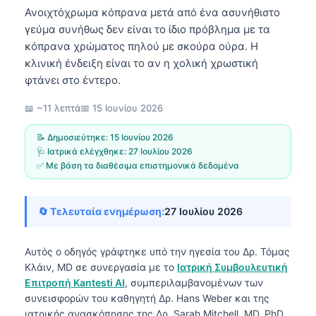
Ανοιχτόχρωμα κόπρανα μετά από ένα ασυνήθιστο
γεύμα συνήθως δεν είναι το ίδιο πρόβλημα με τα
κόπρανα χρώματος πηλού με σκούρα ούρα. Η
κλινική ένδειξη είναι το αν η χολική χρωστική
φτάνει στο έντερο.
📖 ~11 λεπτά
📅
15 Ιουνίου 2026
📝 Δημοσιεύτηκε:
15 Ιουνίου 2026
🩺 Ιατρικά ελέγχθηκε:
27 Ιουλίου 2026
✅ Με βάση τα διαθέσιμα επιστημονικά δεδομένα
🔄 Τελευταία ενημέρωση:
27 Ιουλίου 2026
Αυτός ο οδηγός γράφτηκε υπό την ηγεσία του
Δρ. Τόμας
Κλάιν, MD
σε συνεργασία με το
Ιατρική Συμβουλευτική
Επιτροπή Kantesti AI
, συμπεριλαμβανομένων των
συνεισφορών του καθηγητή Δρ. Hans Weber και της
ιατρικής ανασκόπησης της Δρ. Sarah Mitchell, MD, PhD.