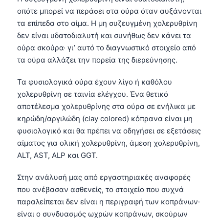
οπότε μπορεί να περάσει στα ούρα όταν αυξάνονται
τα επίπεδα στο αίμα. Η μη συζευγμένη χολερυθρίνη
δεν είναι υδατοδιαλυτή και συνήθως δεν κάνει τα
ούρα σκούρα· γι’ αυτό το διαγνωστικό στοιχείο από
τα ούρα αλλάζει την πορεία της διερεύνησης.
Τα φυσιολογικά ούρα έχουν λίγο ή καθόλου
χολερυθρίνη σε ταινία ελέγχου. Ένα θετικό
αποτέλεσμα χολερυθρίνης στα ούρα σε ενήλικα με
κηρώδη/αργιλώδη (clay colored) κόπρανα είναι μη
φυσιολογικό και θα πρέπει να οδηγήσει σε εξετάσεις
αίματος για ολική χολερυθρίνη, άμεση χολερυθρίνη,
ALT, AST, ALP και GGT.
Στην ανάλυσή μας από εργαστηριακές αναφορές
που ανέβασαν ασθενείς, το στοιχείο που συχνά
παραλείπεται δεν είναι η περιγραφή των κοπράνων·
είναι ο συνδυασμός ωχρών κοπράνων, σκούρων