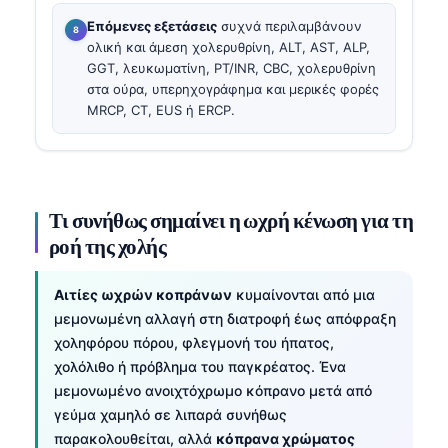
Επόμενες εξετάσεις
συχνά περιλαμβάνουν
ολική και άμεση χολερυθρίνη, ALT, AST, ALP,
GGT, λευκωματίνη, PT/INR, CBC, χολερυθρίνη
στα ούρα, υπερηχογράφημα και μερικές φορές
MRCP, CT, EUS ή ERCP.
Τι συνήθως σημαίνει η ωχρή κένωση για τη
ροή της χολής
Αιτίες ωχρών κοπράνων
κυμαίνονται από μια
μεμονωμένη αλλαγή στη διατροφή έως απόφραξη
χοληφόρου πόρου, φλεγμονή του ήπατος,
χολόλιθο ή πρόβλημα του παγκρέατος. Ένα
μεμονωμένο ανοιχτόχρωμο κόπρανο μετά από
γεύμα χαμηλό σε λιπαρά συνήθως
παρακολουθείται, αλλά
κόπρανα χρώματος