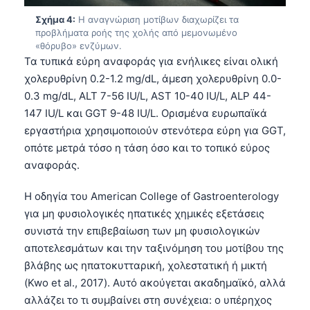
Σχήμα 4:
Η αναγνώριση μοτίβων διαχωρίζει τα
προβλήματα ροής της χολής από μεμονωμένο
«θόρυβο» ενζύμων.
Τα τυπικά εύρη αναφοράς για ενήλικες είναι ολική
χολερυθρίνη 0.2-1.2 mg/dL, άμεση χολερυθρίνη 0.0-
0.3 mg/dL, ALT 7-56 IU/L, AST 10-40 IU/L, ALP 44-
147 IU/L και GGT 9-48 IU/L. Ορισμένα ευρωπαϊκά
εργαστήρια χρησιμοποιούν στενότερα εύρη για GGT,
οπότε μετρά τόσο η τάση όσο και το τοπικό εύρος
αναφοράς.
Η οδηγία του American College of Gastroenterology
για μη φυσιολογικές ηπατικές χημικές εξετάσεις
συνιστά την επιβεβαίωση των μη φυσιολογικών
αποτελεσμάτων και την ταξινόμηση του μοτίβου της
βλάβης ως ηπατοκυτταρική, χολεστατική ή μικτή
(Kwo et al., 2017). Αυτό ακούγεται ακαδημαϊκό, αλλά
αλλάζει το τι συμβαίνει στη συνέχεια: ο υπέρηχος