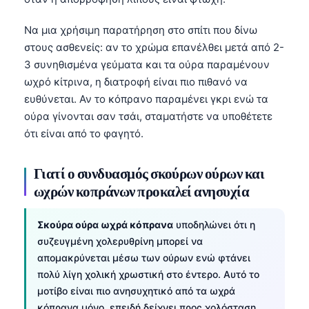
Να μια χρήσιμη παρατήρηση στο σπίτι που δίνω
στους ασθενείς: αν το χρώμα επανέλθει μετά από 2-
3 συνηθισμένα γεύματα και τα ούρα παραμένουν
ωχρό κίτρινα, η διατροφή είναι πιο πιθανό να
ευθύνεται. Αν το κόπρανο παραμένει γκρι ενώ τα
ούρα γίνονται σαν τσάι, σταματήστε να υποθέτετε
ότι είναι από το φαγητό.
Γιατί ο συνδυασμός σκούρων ούρων και
ωχρών κοπράνων προκαλεί ανησυχία
Σκούρα ούρα ωχρά κόπρανα
υποδηλώνει ότι η
συζευγμένη χολερυθρίνη μπορεί να
απομακρύνεται μέσω των ούρων ενώ φτάνει
πολύ λίγη χολική χρωστική στο έντερο. Αυτό το
μοτίβο είναι πιο ανησυχητικό από τα ωχρά
κόπρανα μόνο, επειδή δείχνει προς χολόσταση,