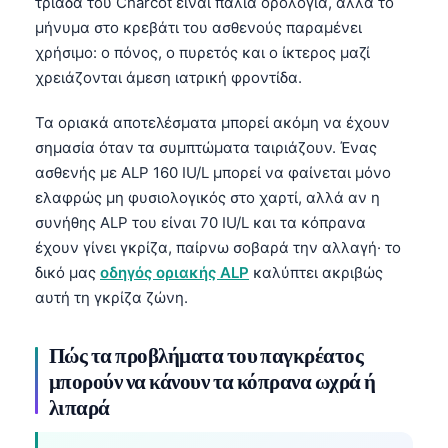
τριάδα του Charcot είναι παλιά ορολογία, αλλά το
Català
μήνυμα στο κρεβάτι του ασθενούς παραμένει
O‘zbekcha
χρήσιμο: ο πόνος, ο πυρετός και ο ίκτερος μαζί
χρειάζονται άμεση ιατρική φροντίδα.
Українська
አማርኛ
Τα οριακά αποτελέσματα μπορεί ακόμη να έχουν
σημασία όταν τα συμπτώματα ταιριάζουν. Ένας
Kiswahili
ασθενής με ALP 160 IU/L μπορεί να φαίνεται μόνο
ភាសាខ្មែរ
ελαφρώς μη φυσιολογικός στο χαρτί, αλλά αν η
ဗမာစာ
συνήθης ALP του είναι 70 IU/L και τα κόπρανα
ไทย
έχουν γίνει γκρίζα, παίρνω σοβαρά την αλλαγή· το
δικό μας
οδηγός οριακής ALP
καλύπτει ακριβώς
Tagalog
αυτή τη γκρίζα ζώνη.
Tiếng Việt
Bahasa Melayu
Πώς τα προβλήματα του παγκρέατος
μπορούν να κάνουν τα κόπρανα ωχρά ή
മലയാളം
λιπαρά
ಕನ್ನಡ
ગુજરાતી