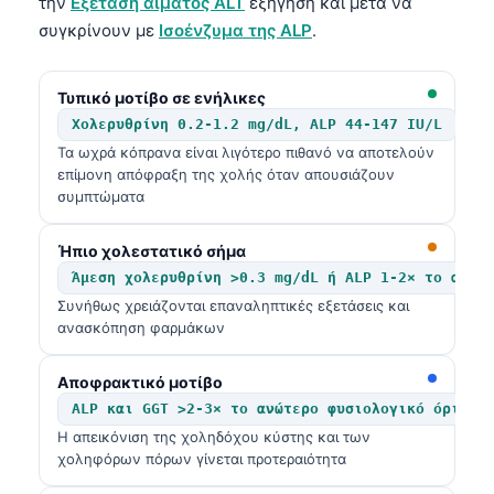
την
Εξέταση αίματος ALT
εξήγηση και μετά να
συγκρίνουν με
Ισοένζυμα της ALP
.
Τυπικό μοτίβο σε ενήλικες
Χολερυθρίνη 0.2-1.2 mg/dL, ALP 44-147 IU/L
Τα ωχρά κόπρανα είναι λιγότερο πιθανό να αποτελούν
επίμονη απόφραξη της χολής όταν απουσιάζουν
συμπτώματα
Ήπιο χολεστατικό σήμα
Άμεση χολερυθρίνη >0.3 mg/dL ή ALP 1-2× το ανώτ
Συνήθως χρειάζονται επαναληπτικές εξετάσεις και
ανασκόπηση φαρμάκων
Αποφρακτικό μοτίβο
ALP και GGT >2-3× το ανώτερο φυσιολογικό όριο μ
Η απεικόνιση της χοληδόχου κύστης και των
χοληφόρων πόρων γίνεται προτεραιότητα