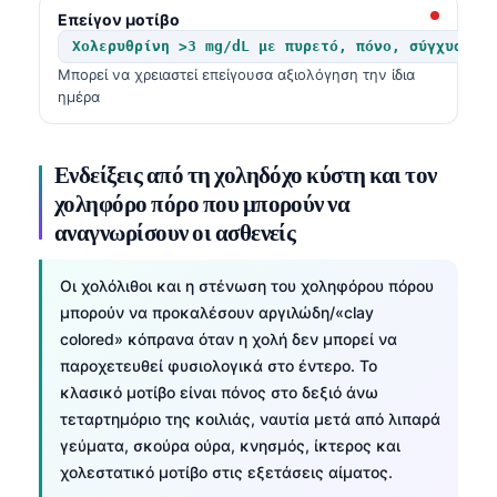
Επείγον μοτίβο
Χολερυθρίνη >3 mg/dL με πυρετό, πόνο, σύγχυση ή
Μπορεί να χρειαστεί επείγουσα αξιολόγηση την ίδια
ημέρα
Ενδείξεις από τη χοληδόχο κύστη και τον
χοληφόρο πόρο που μπορούν να
αναγνωρίσουν οι ασθενείς
Οι χολόλιθοι και η στένωση του χοληφόρου πόρου
μπορούν να προκαλέσουν αργιλώδη/«clay
colored» κόπρανα όταν η χολή δεν μπορεί να
παροχετευθεί φυσιολογικά στο έντερο. Το
κλασικό μοτίβο είναι πόνος στο δεξιό άνω
τεταρτημόριο της κοιλιάς, ναυτία μετά από λιπαρά
γεύματα, σκούρα ούρα, κνησμός, ίκτερος και
Norsk bokmål
χολεστατικό μοτίβο στις εξετάσεις αίματος.
Ślōnskŏ gŏdka