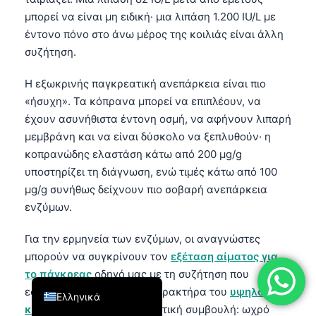
μπορεί να είναι μη ειδική· μια λιπάση 1.200 IU/L με
فارسی
έντονο πόνο στο άνω μέρος της κοιλιάς είναι άλλη
简体中文
συζήτηση.
Română
Η εξωκρινής παγκρεατική ανεπάρκεια είναι πιο
Türkçe
«ήσυχη». Τα κόπρανα μπορεί να επιπλέουν, να
Português
έχουν ασυνήθιστα έντονη οσμή, να αφήνουν λιπαρή
Español
μεμβράνη και να είναι δύσκολο να ξεπλυθούν· η
κοπρανώδης ελαστάση κάτω από 200 µg/g
Italiano
υποστηρίζει τη διάγνωση, ενώ τιμές κάτω από 100
עִבְרִית
µg/g συνήθως δείχνουν πιο σοβαρή ανεπάρκεια
Français
ενζύμων.
العربية
Για την ερμηνεία των ενζύμων, οι αναγνώστες
Deutsch
μπορούν να συγκρίνουν τον
εξέταση αίματος για
English
το πάγκρεας
οδηγό μας με τη συζήτηση που
εστιάζει στον επείγοντα χαρακτήρα του
υψηλού
Ελληνικά
κινδύνου λιπάσης
. Η πρακτική συμβουλή: ωχρό