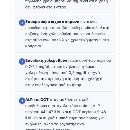
πηλώδης χροιά μπορεί να σημαίνει ότι η χολή
δεν φτάνει στο έντερο.
Σκούρα ούρα ωχρά κόπρανα
είναι ένα
προειδοποιητικό μοτίβο επειδή η υδατοδιαλυτή
συζευγμένη χολερυθρίνη μπορεί να διαρρέει
στα ούρα ενώ πολύ λίγη χρωστική φτάνει στα
κόπρανα.
Συνολική χολερυθρίνη
είναι συνήθως περίπου
0,2-1,2 mg/dL στους ενήλικες· η άμεση
χολερυθρίνη πάνω από 0,3 mg/dL συχνά
στρέφει την προσοχή στη ροή της χολής ή
στην επεξεργασία από το ήπαρ.
ALP και GGT
όταν αυξάνονται μαζί,
υποδηλώνει ηπατοχοληφόρο αιτία· η ALP
περίπου 44-147 IU/L και η GGT περίπου 9-48
IU/L είναι συχνά τυπικά εύρη αναφοράς για
ενήλικες, αλλά τα εργαστηριακά
αποτελέσματα διαφέρουν.