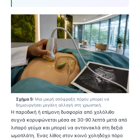
Frysk
Esperanto
Беларуская мова
Татар теле
Кыргызча
ئۇيغۇرچە
Cebuano
Basa Jawa
ພາສາລາວ
Монгол
Σχήμα 5:
Μια μικρή απόφραξη πόρου μπορεί να
δημιουργήσει μεγάλη αλλαγή στη χρωστική.
Afrikaans
Η παροδική ή επίμονη δυσφορία από χολόλιθο
συχνά κορυφώνεται μέσα σε 30-90 λεπτά μετά από
العربية المغربية
λιπαρό γεύμα και μπορεί να αντανακλά στη δεξιά
Occitan
ωμοπλάτη. Ένας λίθος στον κοινό χοληδόχο πόρο