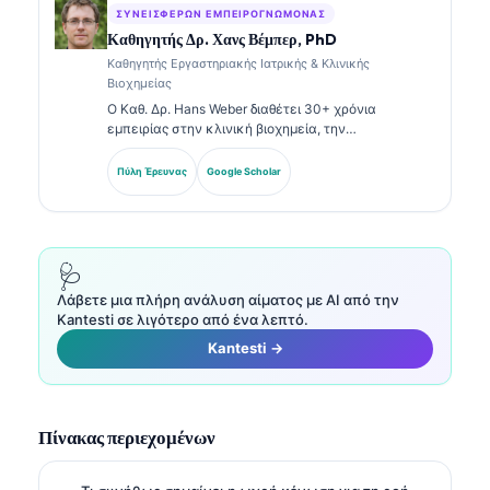
ΣΥΝΕΙΣΦΈΡΩΝ ΕΜΠΕΙΡΟΓΝΏΜΟΝΑΣ
Καθηγητής Δρ. Χανς Βέμπερ, PhD
Καθηγητής Εργαστηριακής Ιατρικής & Κλινικής
Βιοχημείας
Ο Καθ. Δρ. Hans Weber διαθέτει 30+ χρόνια
εμπειρίας στην κλινική βιοχημεία, την
εργαστηριακή ιατρική και την έρευνα βιοδεικτών.
Πρώην Πρόεδρος της Γερμανικής Εταιρείας Κλινικής
Πύλη Έρευνας
Google Scholar
Χημείας, ειδικεύεται στην ανάλυση διαγνωστικών
πάνελ, στην τυποποίηση βιοδεικτών και στην
εργαστηριακή ιατρική με υποβοήθηση AI.
🩺
Λάβετε μια πλήρη ανάλυση αίματος με AI από την
Kantesti σε λιγότερο από ένα λεπτό.
Kantesti →
Πίνακας περιεχομένων