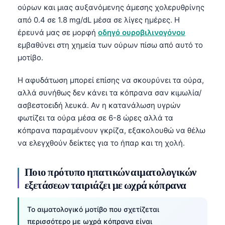
ούρων και μιας αυξανόμενης άμεσης χολερυθρίνης
από 0.4 σε 1.8 mg/dL μέσα σε λίγες ημέρες. Η
έρευνά μας σε μορφή
οδηγό ουροβιλινογόνου
εμβαθύνει στη χημεία των ούρων πίσω από αυτό το
μοτίβο.
Η αφυδάτωση μπορεί επίσης να σκουρύνει τα ούρα,
αλλά συνήθως δεν κάνει τα κόπρανα σαν κιμωλία/
ασβεστοειδή λευκά. Αν η κατανάλωση υγρών
φωτίζει τα ούρα μέσα σε 6-8 ώρες αλλά τα
κόπρανα παραμένουν γκρίζα, εξακολουθώ να θέλω
να ελεγχθούν δείκτες για το ήπαρ και τη χολή.
Ποιο πρότυπο ηπατικών αιματολογικών
εξετάσεων ταιριάζει με ωχρά κόπρανα
Το αιματολογικό μοτίβο που σχετίζεται
περισσότερο με ωχρά κόπρανα είναι