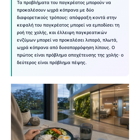
Τα προβλήματα του παγκρέατος μπορούν να
தமிழ்
προκαλέσουν ωχρά κόπρανα με δύο
διαφορετικούς τρόπους: απόφραξη κοντά στην
తెలుగు
κεφαλή του παγκρέατος μπορεί να εμποδίσει τη
मराठी
ροή της χολής, και έλλειψη παγκρεατικών
ενζύμων μπορεί να προκαλέσει λιπαρά, πλωτά,
اردو
ωχρά κόπρανα από δυσαπορρόφηση λίπους. Ο
বাংলা
πρώτος είναι πρόβλημα αποχέτευσης της χολής· ο
Shqip
δεύτερος είναι πρόβλημα πέψης.
Magyar
Slovenščina
한국어
Polski
Lietuvių kalba
Русский
ქართული