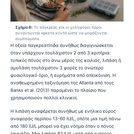
Čeština
日本語
Eesti
Σχήμα 6:
Το πάγκρεας και οι χοληφόροι πόροι
Azərbaycan dili
συναντώνται αρκετά κοντά ώστε να μοιράζονται
συμπτώματα.
Bosanski
Η οξεία παγκρεατίτιδα συνήθως διαγιγνώσκεται
Svenska
όταν υπάρχουν τουλάχιστον 2 από 3 κριτήρια:
τυπικός πόνος στο άνω μέρος της κοιλιάς, λιπάση ή
Српски језик
αμυλάση τουλάχιστον 3 φορές το ανώτερο
Íslenska
φυσιολογικό όριο, ή ευρήματα από απεικόνιση. Η
Հայերեն
αναθεωρημένη ταξινόμηση της Atlanta από τους
Banks et al. (2013) παραμένει το πλαίσιο που
Bahasa Indonesia
χρησιμοποιούν πολλοί κλινικοί.
हिन्दी
Η λιπάση αναφέρεται συνήθως με ενήλικο εύρος
Nederlands
αναφοράς περίπου 13-60 IU/L, οπότε μια τιμή πάνω
Dansk
από 180 IU/L μπορεί να έχει νόημα όταν ο πόνος
Български
ταιριάζει. Μια λιπάση 82 IU/L μετά από εμετούς