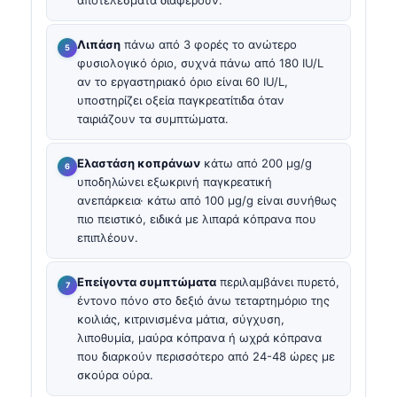
Λιπάση
πάνω από 3 φορές το ανώτερο
φυσιολογικό όριο, συχνά πάνω από 180 IU/L
αν το εργαστηριακό όριο είναι 60 IU/L,
υποστηρίζει οξεία παγκρεατίτιδα όταν
ταιριάζουν τα συμπτώματα.
Ελαστάση κοπράνων
κάτω από 200 µg/g
υποδηλώνει εξωκρινή παγκρεατική
ανεπάρκεια· κάτω από 100 µg/g είναι συνήθως
πιο πειστικό, ειδικά με λιπαρά κόπρανα που
επιπλέουν.
Επείγοντα συμπτώματα
περιλαμβάνει πυρετό,
έντονο πόνο στο δεξιό άνω τεταρτημόριο της
κοιλιάς, κιτρινισμένα μάτια, σύγχυση,
λιποθυμία, μαύρα κόπρανα ή ωχρά κόπρανα
που διαρκούν περισσότερο από 24-48 ώρες με
σκούρα ούρα.