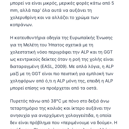
Gàidhlig
μπορεί να είναι μικρός, μερικές φορές κάτω από 5
Euskara
mm, αλλά παρ’ όλα αυτά να αυξάνει τη
χολερυθρίνη και να αλλάζει το χρώμα των
Македонски јазик
κοπράνων.
Latviešu valoda
Η κατευθυντήρια οδηγία της Ευρωπαϊκής Ένωσης
Galego
για τη Μελέτη του Ήπατος σχετικά με τη
অসমীয়া
χολεστατική νόσο περιγράφει την ALP και τη GGT
සිංහල
ως κεντρικούς δείκτες όταν η ροή της χολής είναι
διαταραγμένη (EASL, 2009). Με απλά λόγια, η ALP
سنڌي
μαζί με τη GGT είναι πιο πειστική για εμπλοκή των
پښتو
χοληφόρων από ό,τι η ALP μόνη της, επειδή η ALP
μπορεί επίσης να προέρχεται από τα οστά.
Slovenčina
Πυρετός πάνω από 38°C με πόνο στο δεξιό άνω
Hrvatski
τεταρτημόριο της κοιλιάς και ίκτερο αυξάνει την
Suomi
ανησυχία για ανερχόμενη χολαγγειίτιδα, η οποία
δεν είναι πρόβλημα που «περιμένουμε να δούμε». Η
Қазақ тілі