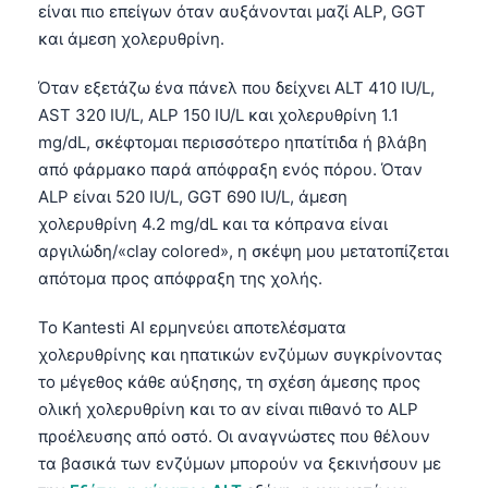
είναι πιο επείγων όταν αυξάνονται μαζί ALP, GGT
και άμεση χολερυθρίνη.
Όταν εξετάζω ένα πάνελ που δείχνει ALT 410 IU/L,
AST 320 IU/L, ALP 150 IU/L και χολερυθρίνη 1.1
mg/dL, σκέφτομαι περισσότερο ηπατίτιδα ή βλάβη
από φάρμακο παρά απόφραξη ενός πόρου. Όταν
ALP είναι 520 IU/L, GGT 690 IU/L, άμεση
χολερυθρίνη 4.2 mg/dL και τα κόπρανα είναι
αργιλώδη/«clay colored», η σκέψη μου μετατοπίζεται
απότομα προς απόφραξη της χολής.
Το Kantesti AI ερμηνεύει αποτελέσματα
χολερυθρίνης και ηπατικών ενζύμων συγκρίνοντας
το μέγεθος κάθε αύξησης, τη σχέση άμεσης προς
ολική χολερυθρίνη και το αν είναι πιθανό το ALP
προέλευσης από οστό. Οι αναγνώστες που θέλουν
τα βασικά των ενζύμων μπορούν να ξεκινήσουν με