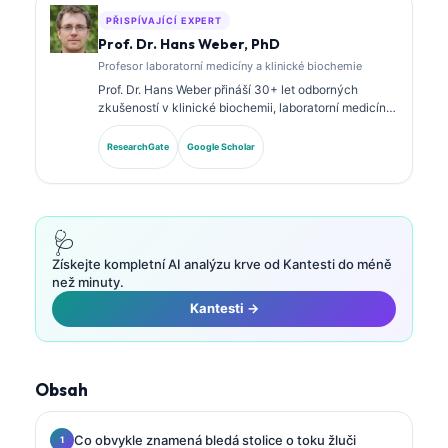
PŘISPÍVAJÍCÍ EXPERT
Prof. Dr. Hans Weber, PhD
Profesor laboratorní medicíny a klinické biochemie
Prof. Dr. Hans Weber přináší 30+ let odborných
zkušeností v klinické biochemii, laboratorní medicíně
a výzkumu biomarkerů. Bývalý prezident Německé
společnosti pro klinickou chemii, specializuje se na
ResearchGate
Google Scholar
analýzu diagnostických panelů, standardizaci
biomarkerů a laboratorní medicínu s podporou AI.
🩺
Získejte kompletní AI analýzu krve od Kantesti do méně
než minuty.
Kantesti →
Obsah
Co obvykle znamená bledá stolice o toku žluči