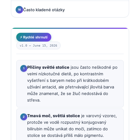
Často kladené otázky
⚡ Rychlé shrnutí
v1.0 —
June 15, 2026
Příčiny světlé stolice
jsou často neškodné po
velmi nízkotučné dietě, po kontrastním
vyšetření s baryem nebo při krátkodobém
užívání antacid, ale přetrvávající jílovitá barva
může znamenat, že se žluč nedostává do
střeva.
Tmavá moč, světlá stolice
je varovný vzorec,
protože ve vodě rozpustný konjugovaný
bilirubin může unikat do moči, zatímco do
stolice se dostává příliš málo pigmentu.