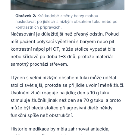
Obrázek 2:
Krátkodobé změny barvy mohou
následovat po jídlech s nízkým obsahem tuku nebo po
kontrastních přípravcích.
Načasování je důležitější než přesný odstín. Pokud
měl pacient polykací vyšetření s baryem nebo pil
kontrastní nápoj při CT, může stolice vypadat bíle
nebo křídově po dobu 1–3 dnů, protože materiál
samotný prochází střevem.
I týden s velmi nízkým obsahem tuku může udělat
stolici světlejší, protože se při jídle uvolní méně žluči.
Uvolnění žluči reaguje na jídlo; den s 10 g tuku
stimuluje žlučník jinak než den se 70 g tuku, a proto
může být bledá stolice při agresivní dietě někdy
funkční spíše než obstrukční.
Historie medikace by měla zahrnovat antacida,