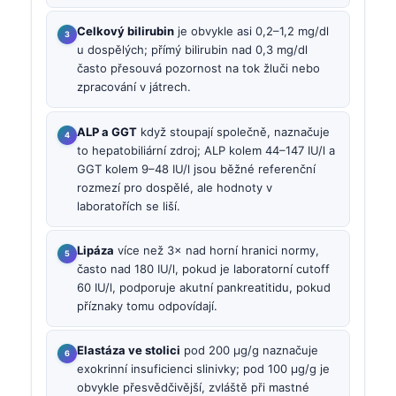
Celkový bilirubin
je obvykle asi 0,2–1,2 mg/dl
u dospělých; přímý bilirubin nad 0,3 mg/dl
často přesouvá pozornost na tok žluči nebo
zpracování v játrech.
ALP a GGT
když stoupají společně, naznačuje
to hepatobiliární zdroj; ALP kolem 44–147 IU/l a
GGT kolem 9–48 IU/l jsou běžné referenční
rozmezí pro dospělé, ale hodnoty v
laboratořích se liší.
Lipáza
více než 3× nad horní hranici normy,
často nad 180 IU/l, pokud je laboratorní cutoff
60 IU/l, podporuje akutní pankreatitidu, pokud
příznaky tomu odpovídají.
Elastáza ve stolici
pod 200 µg/g naznačuje
exokrinní insuficienci slinivky; pod 100 µg/g je
obvykle přesvědčivější, zvláště při mastné