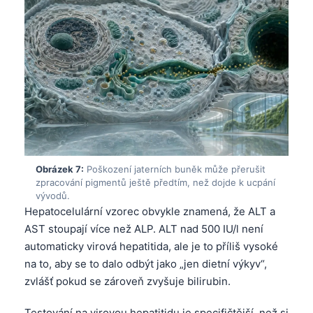
தமிழ்
తెలుగు
मराठी
اردو
বাংলা
Shqip
Magyar
Obrázek 7:
Poškození jaterních buněk může přerušit
Slovenščina
zpracování pigmentů ještě předtím, než dojde k ucpání
vývodů.
한국어
Hepatocelulární vzorec obvykle znamená, že ALT a
Polski
AST stoupají více než ALP. ALT nad 500 IU/l není
automaticky virová hepatitida, ale je to příliš vysoké
Lietuvių kalba
na to, aby se to dalo odbýt jako „jen dietní výkyv“,
Русский
zvlášť pokud se zároveň zvyšuje bilirubin.
ქართული
Testování na virovou hepatitidu je specifičtější, než si