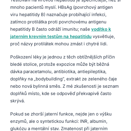
日本語
mnoho pacientů myslí. HBsAg (povrchový antigen
Eesti
viru hepatitidy B) naznačuje probíhající infekci,
zatímco protilátka proti povrchovému antigenu
Azərbaycan dili
hepatitidy B často odráží imunitu; naše
vodítko k
Bosanski
jaterním krevním testům na hepatitidu
vysvětluje,
Svenska
proč názvy protilátek mohou zmást i chytré lidi.
Српски језик
Poškození léky je jednou z těch obtížnějších příčin
Íslenska
bledé stolice, protože expozice může být běžná
Հայերեն
dávka paracetamolu, antibiotika, antiepileptika,
doplňky na „bodybuilding“, extrakt ze zeleného čaje
Bahasa Indonesia
nebo nová bylinná směs. Z mé zkušenosti je seznam
हिन्दी
doplňků místo, kde se odpověď překvapivě často
Nederlands
skrývá.
Dansk
Pokud se zhorší jaterní funkce, nejde jen o výšku
Български
enzymů, ale o syntetickou funkci: INR, albumin,
glukózu a mentální stav. Zmatenost při jaterním
فارسی