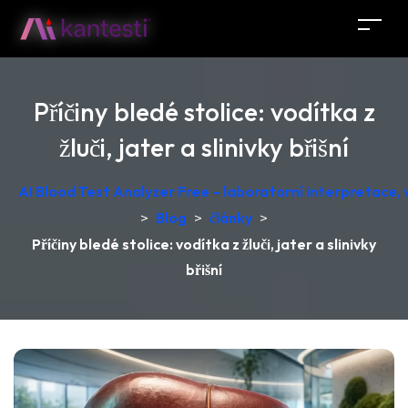
Příčiny bledé stolice: vodítka z
žluči, jater a slinivky břišní
AI Blood Test Analyzer Free – laboratorní interpretace
>
Blog
>
články
>
Příčiny bledé stolice: vodítka z žluči, jater a slinivky
břišní