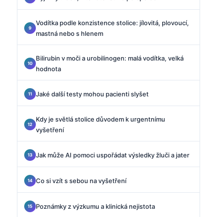
Vodítka podle konzistence stolice: jílovitá, plovoucí,
mastná nebo s hlenem
Bilirubin v moči a urobilinogen: malá vodítka, velká
hodnota
Jaké další testy mohou pacienti slyšet
Kdy je světlá stolice důvodem k urgentnímu
vyšetření
Jak může AI pomoci uspořádat výsledky žluči a jater
Co si vzít s sebou na vyšetření
Poznámky z výzkumu a klinická nejistota