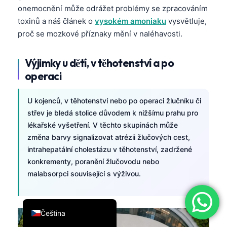
onemocnění může odrážet problémy se zpracováním
简体中文
toxinů a náš článek o
vysokém amoniaku
vysvětluje,
Română
proč se mozkové příznaky mění v naléhavosti.
Türkçe
Výjimky u dětí, v těhotenství a po
Ελληνικά
operaci
Português
Español
U kojenců, v těhotenství nebo po operaci žlučníku či
Italiano
střev je bledá stolice důvodem k nižšímu prahu pro
lékařské vyšetření. V těchto skupinách může
עִבְרִית
změna barvy signalizovat atrézii žlučových cest,
Français
intrahepatální cholestázu v těhotenství, zadržené
konkrementy, poranění žlučovodu nebo
العربية
malabsorpci související s výživou.
Deutsch
English
Čeština