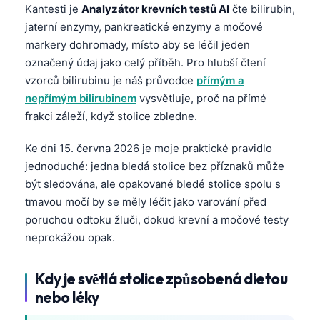
Kantesti je
Analyzátor krevních testů AI
čte bilirubin,
jaterní enzymy, pankreatické enzymy a močové
markery dohromady, místo aby se léčil jeden
označený údaj jako celý příběh. Pro hlubší čtení
vzorců bilirubinu je náš průvodce
přímým a
nepřímým bilirubinem
vysvětluje, proč na přímé
frakci záleží, když stolice zbledne.
Ke dni 15. června 2026 je moje praktické pravidlo
jednoduché: jedna bledá stolice bez příznaků může
být sledována, ale opakované bledé stolice spolu s
tmavou močí by se měly léčit jako varování před
poruchou odtoku žluči, dokud krevní a močové testy
neprokážou opak.
Kdy je světlá stolice způsobená dietou
nebo léky