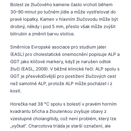
Bolest ze žlučového kamene často vrcholí během
30–90 minut po tučném jídle a může vystřelovat do
pravé lopatky. Kamen v hlavním žlučovodu může být
drobný, někdy i pod 5 mm, přesto však může zvýšit
bilirubin a změnit barvu stolice.
Směrnice Evropské asociace pro studium jater
(EASL) pro cholestatické onemocnění popisuje ALP a
GGT jako klíčové markery, když je narušen odtok
žluči (EASL, 2009). V běžné klinické řeči: ALP spolu s
GGT je přesvědčivější pro postižení žlučových cest
než samotné ALP, protože ALP může pocházet i z
kostí.
Horečka nad 38 °C spolu s bolestí v pravém horním
kvadrantu břicha a žloutenkou zvyšuje obavy z
vzestupné cholangitidy, což není problém, který lze
„vyčkat“. Charcotova triáda je starší označení, ale