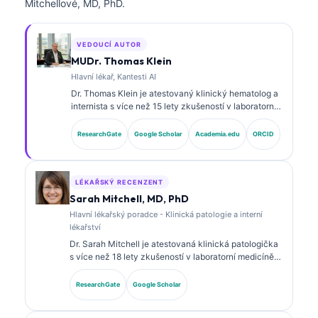
Mitchellové, MD, PhD.
VEDOUCÍ AUTOR
MUDr. Thomas Klein
Hlavní lékař, Kantesti AI
Dr. Thomas Klein je atestovaný klinický hematolog a
internista s více než 15 lety zkušeností v laboratorní
medicíně a analýze klinických dat s podporou AI.
Jako Chief Medical Officer ve společnosti Kantesti AI
ResearchGate
Google Scholar
Academia.edu
ORCID
zajišťuje klinický dohled nad medicínskou přesností
proprietárního neuronového systému. Dr. Klein
publikoval práce o interpretaci biomarkerů a
laboratorní diagnostice.
LÉKAŘSKÝ RECENZENT
Sarah Mitchell, MD, PhD
Hlavní lékařský poradce - Klinická patologie a interní
lékařství
Dr. Sarah Mitchell je atestovaná klinická patologička
s více než 18 lety zkušeností v laboratorní medicíně a
diagnostické analýze. Má specializované certifikace
v klinické chemii a rozsáhle publikovala o
ResearchGate
Google Scholar
panelových biomarkerech a laboratorní analýze v
klinické praxi.