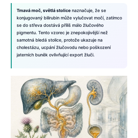
Tmavá moč, světlá stolice
naznačuje, že se
konjugovaný bilirubin může vylučovat močí, zatímco
se do střeva dostává příliš málo žlučového
pigmentu. Tento vzorec je znepokojivější než
samotná bledá stolice, protože ukazuje na
cholestázu, ucpání žlučovodu nebo poškození
jaterních buněk ovlivňující export žluči.