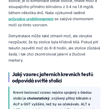
stolice; je to kombinace bledé stolice, tmavé moči a
stoupajícího přímého bilirubinu z 0.4 na 1.8 mg/dL
během několika dnů. Naše výzkumně laděné
průvodce urobilinogenem
se zabývá chemismem
moči za tímto vzorcem.
Dehydratace může také ztmavit moč, ale obvykle
nezpůsobí, že by stolice byla křídově bílá. Pokud pití
tekutin zesvětlí moč do 6–8 hodin, ale stolice zůstává
šedá, i tak chci zkontrolovat jaterní a žlučové
markery.
Jaký vzorec jaterních krevních testů
odpovídá světlé stolici
Krevní testovací vzorec nejvíce spojený s bledou
stolicí je
cholestatický
: zvýšený přímý bilirubin s
ALP a GGT vyššími, než by se očekávalo. ALT a