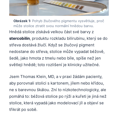
Obrázek 1:
Pohyb žlučového pigmentu vysvětluje, proč
může stolice ztratit svou normální hnědou barvu.
Hnědá stolice získává velkou část své barvy z
stercobilin
, produktu rozkladu bilirubinu, který se do
střeva dostává žlučí. Když se žlučový pigment
nedostane do střeva, stolice může vypadat béžově,
šedě, jako hmota z tmelu nebo bíle, spíše než jen
světleji hnědě; toto rozlišení je klinicky užitečné.
Jsem Thomas Klein, MD, a v praxi žádám pacienty,
aby porovnali stolici s kartonem, jílem nebo křídou,
ne s barevnou škálou. Zní to nízkotechnologicky, ale
pomáhá to: béžová stolice po rýži a kuřeti je jiná než
stolice, která vypadá jako modelovací jíl a objeví se
třikrát po sobě.