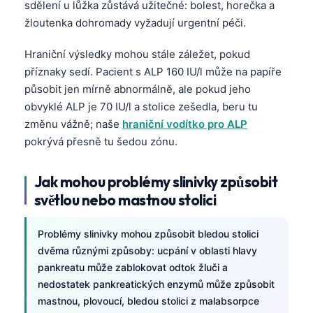
sdělení u lůžka zůstává užitečné: bolest, horečka a
žloutenka dohromady vyžadují urgentní péči.
Hraniční výsledky mohou stále záležet, pokud
příznaky sedí. Pacient s ALP 160 IU/l může na papíře
působit jen mírně abnormálně, ale pokud jeho
obvyklé ALP je 70 IU/l a stolice zešedla, beru tu
změnu vážně; naše
hraniční vodítko pro ALP
pokrývá přesně tu šedou zónu.
Jak mohou problémy slinivky způsobit
světlou nebo mastnou stolici
Problémy slinivky mohou způsobit bledou stolici
dvěma různými způsoby: ucpání v oblasti hlavy
pankreatu může zablokovat odtok žluči a
Norsk bokmål
nedostatek pankreatických enzymů může způsobit
mastnou, plovoucí, bledou stolici z malabsorpce
Ślōnskŏ gŏdka