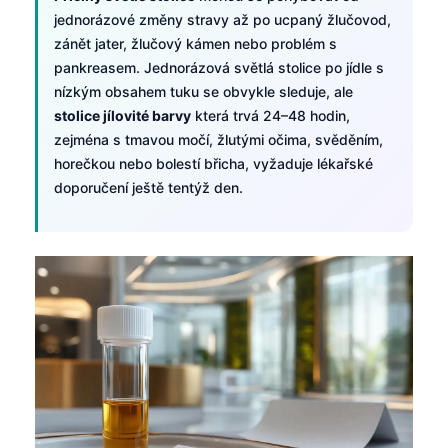
jednorázové změny stravy až po ucpaný žlučovod,
zánět jater, žlučový kámen nebo problém s
pankreasem. Jednorázová světlá stolice po jídle s
nízkým obsahem tuku se obvykle sleduje, ale
stolice jílovité barvy
která trvá 24–48 hodin,
zejména s tmavou močí, žlutými očima, svěděním,
horečkou nebo bolestí břicha, vyžaduje lékařské
doporučení ještě tentýž den.