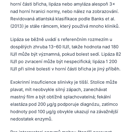
Gàidhlig
horní části břicha, lipáza nebo amyláza alespoň 3×
Euskara
nad horní hranici normy, nebo nález na zobrazování.
Revidovaná atlantská klasifikace podle Banks et al.
Македонски јазик
(2013) je stále rámcem, který používá mnoho kliniků.
Latviešu valoda
Lipáza se běžně uvádí s referenčním rozmezím u
Galego
dospělých zhruba 13–60 IU/l, takže hodnota nad 180
অসমীয়া
IU/l může být významná, pokud bolest sedí. Lipáza 82
සිංහල
IU/l po zvracení může být nespecifická; lipáza 1 200
سنڌي
IU/l při silné bolesti v horní části břicha je jiný příběh.
پښتو
Exokrinní insuficience slinivky je tišší. Stolice může
plavat, mít neobvykle silný zápach, zanechávat
mastný film a být obtížně splachovatelná; fekální
Slovenčina
elastáza pod 200 µg/g podporuje diagnózu, zatímco
Hrvatski
hodnoty pod 100 µg/g obvykle ukazují na závažnější
Suomi
nedostatek enzymů.
Қазақ тілі