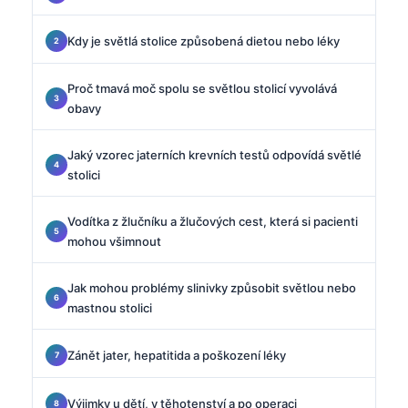
Kdy je světlá stolice způsobená dietou nebo léky
Proč tmavá moč spolu se světlou stolicí vyvolává
obavy
Jaký vzorec jaterních krevních testů odpovídá světlé
stolici
Vodítka z žlučníku a žlučových cest, která si pacienti
mohou všimnout
Jak mohou problémy slinivky způsobit světlou nebo
mastnou stolici
Zánět jater, hepatitida a poškození léky
Výjimky u dětí, v těhotenství a po operaci