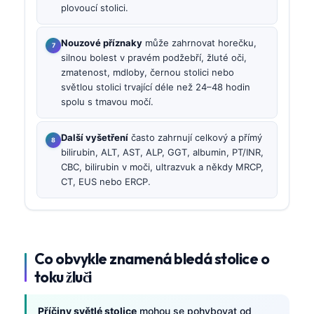
plovoucí stolici.
Nouzové příznaky
může zahrnovat horečku,
silnou bolest v pravém podžebří, žluté oči,
zmatenost, mdloby, černou stolici nebo
světlou stolici trvající déle než 24–48 hodin
spolu s tmavou močí.
Další vyšetření
často zahrnují celkový a přímý
bilirubin, ALT, AST, ALP, GGT, albumin, PT/INR,
CBC, bilirubin v moči, ultrazvuk a někdy MRCP,
CT, EUS nebo ERCP.
Co obvykle znamená bledá stolice o
toku žluči
Příčiny světlé stolice
mohou se pohybovat od