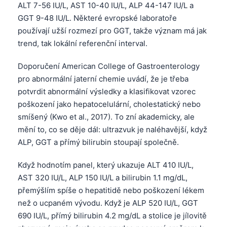
ALT 7-56 IU/L, AST 10-40 IU/L, ALP 44-147 IU/L a
GGT 9-48 IU/L. Některé evropské laboratoře
používají užší rozmezí pro GGT, takže význam má jak
trend, tak lokální referenční interval.
Doporučení American College of Gastroenterology
pro abnormální jaterní chemie uvádí, že je třeba
potvrdit abnormální výsledky a klasifikovat vzorec
poškození jako hepatocelulární, cholestatický nebo
smíšený (Kwo et al., 2017). To zní akademicky, ale
mění to, co se děje dál: ultrazvuk je naléhavější, když
ALP, GGT a přímý bilirubin stoupají společně.
Když hodnotím panel, který ukazuje ALT 410 IU/L,
AST 320 IU/L, ALP 150 IU/L a bilirubin 1.1 mg/dL,
přemýšlím spíše o hepatitidě nebo poškození lékem
než o ucpaném vývodu. Když je ALP 520 IU/L, GGT
690 IU/L, přímý bilirubin 4.2 mg/dL a stolice je jílovitě