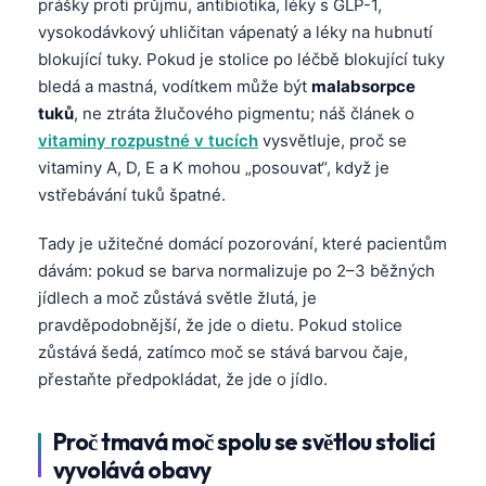
prášky proti průjmu, antibiotika, léky s GLP-1,
vysokodávkový uhličitan vápenatý a léky na hubnutí
blokující tuky. Pokud je stolice po léčbě blokující tuky
bledá a mastná, vodítkem může být
malabsorpce
tuků
, ne ztráta žlučového pigmentu; náš článek o
vitaminy rozpustné v tucích
vysvětluje, proč se
vitaminy A, D, E a K mohou „posouvat“, když je
vstřebávání tuků špatné.
Tady je užitečné domácí pozorování, které pacientům
dávám: pokud se barva normalizuje po 2–3 běžných
jídlech a moč zůstává světle žlutá, je
pravděpodobnější, že jde o dietu. Pokud stolice
zůstává šedá, zatímco moč se stává barvou čaje,
přestaňte předpokládat, že jde o jídlo.
Proč tmavá moč spolu se světlou stolicí
vyvolává obavy