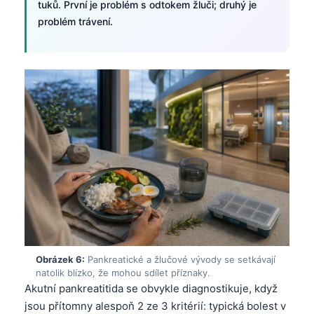
tuků. První je problém s odtokem žluči; druhý je
Frysk
problém trávení.
Esperanto
Беларуская мова
Татар теле
Кыргызча
ئۇيغۇرچە
Cebuano
Basa Jawa
ພາສາລາວ
Монгол
Afrikaans
Obrázek 6:
Pankreatické a žlučové vývody se setkávají
العربية المغربية
natolik blízko, že mohou sdílet příznaky.
Akutní pankreatitida se obvykle diagnostikuje, když
Occitan
jsou přítomny alespoň 2 ze 3 kritérií: typická bolest v