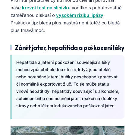
Pro interpretaci enzymů mohou čtenáři porovnat
Català
naše
krevní test na slinivku
vodítko s pohotovostně
O‘zbekcha
zaměřenou diskusí o
vysokém riziku lipázy
.
Praktický tip: bledá plus mastná není totéž co bledá
Українська
plus tmavá moč.
አማርኛ
Kiswahili
Zánět jater, hepatitida a poškození léky
ភាសាខ្មែរ
Hepatitida a jaterní poškození související s léky
ဗမာစာ
mohou způsobit bledou stolici, když jsou oteklé
ไทย
nebo poraněné jaterní buňky neschopné zpracovat
či normálně exportovat žluč. To se může stát u
Tagalog
virové hepatitidy, hepatitidy související s alkoholem,
Tiếng Việt
autoimunitního onemocnění jater, reakcí na doplňky
Bahasa Melayu
stravy nebo lékem indukovaného poškození jater.
മലയാളം
ಕನ್ನಡ
ગુજરાતી