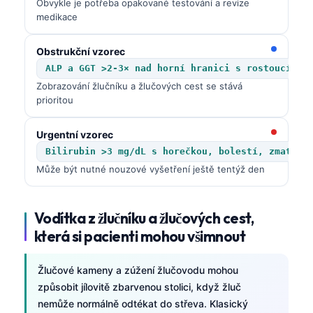
Obvykle je potřeba opakované testování a revize
medikace
Obstrukční vzorec
ALP a GGT >2-3× nad horní hranici s rostoucím p
Zobrazování žlučníku a žlučových cest se stává
prioritou
Urgentní vzorec
Bilirubin >3 mg/dL s horečkou, bolestí, zmateno
Může být nutné nouzové vyšetření ještě tentýž den
Vodítka z žlučníku a žlučových cest,
která si pacienti mohou všimnout
Žlučové kameny a zúžení žlučovodu mohou
způsobit jílovitě zbarvenou stolici, když žluč
nemůže normálně odtékat do střeva. Klasický