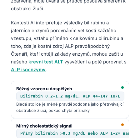
zbarvená, moje úvaha se prudce posouvá směrem k
obstrukci žluči.
Kantesti AI interpretuje výsledky bilirubinu a
jaterních enzymů porovnáním velikosti každého
vzestupu, vztahu přímého k celkovému bilirubinu a
toho, zda je kostní zdroj ALP pravděpodobný.
Čtenáři, kteří chtějí základy enzymů, mohou začít u
našeho
krevní test ALT
vysvětlení a poté porovnat s
ALP isoenzymy
.
Běžný vzorec u dospělých
Bilirubin 0.2-1.2 mg/dL, ALP 44-147 IU/L
Bledá stolice je méně pravděpodobná jako přetrvávající
obstrukce žluči, pokud chybí příznaky
Mírný cholestatický signál
Přímý bilirubin >0.3 mg/dL nebo ALP 1-2× nad ho