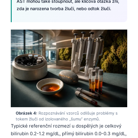
AST mohou také stoupnout, ale klíčová otázka zní,
zda je narozena tvorba žluči, nebo odtok žluči.
Obrázek 4:
Rozpoznávání vzorců odlišuje problémy s
tokem žluči od izolovaného „šumu“ enzymů.
Typické referenční rozmezí u dospělých je celkový
bilirubin 0.2-1.2 mg/dL, přímý bilirubin 0.0-0.3 mg/dL,