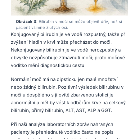
Obrázek 3:
Bilirubin v moči se může objevit dřív, než si
pacient všimne žlutých očí.
Konjugovaný bilirubin je ve vodě rozpustný, takže při
zvýšení hladin v krvi může přecházet do moči.
Nekonjugovaný bilirubin je ve vodě nerozpustný a
obvykle nezpůsobuje ztmavnutí moči; proto močové
vodítko mění diagnostickou cestu.
Normální moč má na dipsticku jen malé množství
nebo žádný bilirubin. Pozitivní výsledek bilirubinu v
moči u dospělého s jílovitě zbarvenou stolicí je
abnormální a měl by vést k odběrům krve na celkový
bilirubin, přímý bilirubin, ALT, AST, ALP a GGT.
Při naší analýze laboratorních zpráv nahraných
pacienty je přehlédnuté vodítko často ne popis