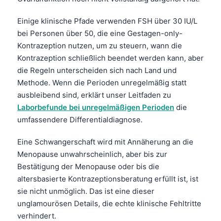
Čeština
Einige klinische Pfade verwenden FSH über 30 IU/L
日本語
bei Personen über 50, die eine Gestagen-only-
Eesti
Kontrazeption nutzen, um zu steuern, wann die
Azərbaycan dili
Kontrazeption schließlich beendet werden kann, aber
die Regeln unterscheiden sich nach Land und
Bosanski
Methode. Wenn die Perioden unregelmäßig statt
Svenska
ausbleibend sind, erklärt unser Leitfaden zu
Српски језик
Laborbefunde bei unregelmäßigen Perioden
die
Íslenska
umfassendere Differentialdiagnose.
Հայերեն
Eine Schwangerschaft wird mit Annäherung an die
Bahasa Indonesia
Menopause unwahrscheinlich, aber bis zur
Bestätigung der Menopause oder bis die
हिन्दी
altersbasierte Kontrazeptionsberatung erfüllt ist, ist
Nederlands
sie nicht unmöglich. Das ist eine dieser
Dansk
unglamourösen Details, die echte klinische Fehltritte
verhindert.
Български