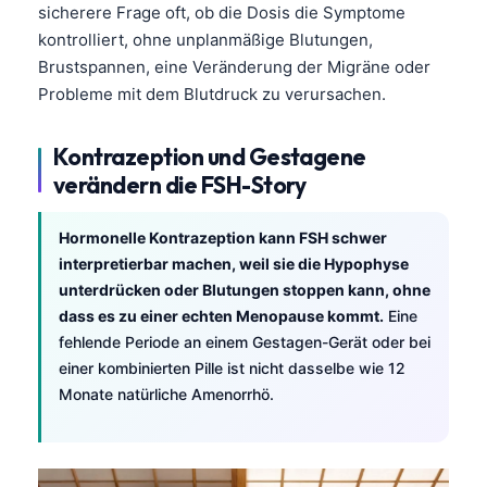
sicherere Frage oft, ob die Dosis die Symptome
Català
kontrolliert, ohne unplanmäßige Blutungen,
O‘zbekcha
Brustspannen, eine Veränderung der Migräne oder
Українська
Probleme mit dem Blutdruck zu verursachen.
አማርኛ
Kontrazeption und Gestagene
Kiswahili
verändern die FSH-Story
ភាសាខ្មែរ
ဗမာစာ
Hormonelle Kontrazeption kann FSH schwer
interpretierbar machen, weil sie die Hypophyse
ไทย
unterdrücken oder Blutungen stoppen kann, ohne
Tagalog
dass es zu einer echten Menopause kommt.
Eine
Tiếng Việt
fehlende Periode an einem Gestagen-Gerät oder bei
einer kombinierten Pille ist nicht dasselbe wie 12
Bahasa Melayu
Monate natürliche Amenorrhö.
മലയാളം
ಕನ್ನಡ
ગુજરાતી