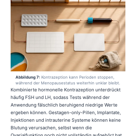
தமிழ்
తెలుగు
मराठी
اردو
বাংলা
Shqip
Magyar
Abbildung 7:
Kontrazeption kann Perioden stoppen,
Slovenščina
während der Menopausestatus weiterhin unklar bleibt.
한국어
Kombinierte hormonelle Kontrazeption unterdrückt
häufig FSH und LH, sodass Tests während der
Polski
Anwendung fälschlich beruhigend niedrige Werte
Lietuvių kalba
ergeben können. Gestagen-only-Pillen, Implantate,
Русский
Injektionen und intrauterine Systeme können keine
Blutung verursachen, selbst wenn die
ქართული
Ovarialfunktion noch nicht vollständig aufgehört hat.