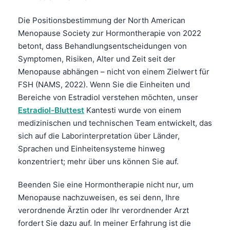
Gàidhlig
Euskara
Die Positionsbestimmung der North American
Menopause Society zur Hormontherapie von 2022
Македонски јазик
betont, dass Behandlungsentscheidungen von
Latviešu valoda
Symptomen, Risiken, Alter und Zeit seit der
Galego
Menopause abhängen – nicht von einem Zielwert für
FSH (NAMS, 2022). Wenn Sie die Einheiten und
অসমীয়া
Bereiche von Estradiol verstehen möchten, unser
සිංහල
Estradiol-Bluttest
Kantesti wurde von einem
سنڌي
medizinischen und technischen Team entwickelt, das
sich auf die Laborinterpretation über Länder,
پښتو
Sprachen und Einheitensysteme hinweg
konzentriert; mehr über uns können Sie auf.
Slovenčina
Beenden Sie eine Hormontherapie nicht nur, um
Hrvatski
Menopause nachzuweisen, es sei denn, Ihre
Suomi
verordnende Ärztin oder Ihr verordnender Arzt
Қазақ тілі
fordert Sie dazu auf. In meiner Erfahrung ist die