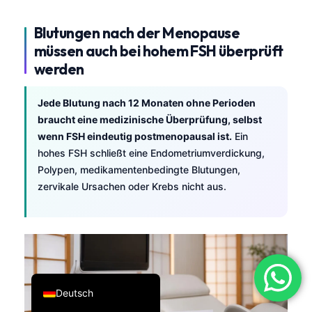
فارسی
Blutungen nach der Menopause
简体中文
müssen auch bei hohem FSH überprüft
Română
werden
Türkçe
Jede Blutung nach 12 Monaten ohne Perioden
Ελληνικά
braucht eine medizinische Überprüfung, selbst
Português
wenn FSH eindeutig postmenopausal ist.
Ein
hohes FSH schließt eine Endometriumverdickung,
Español
Polypen, medikamentenbedingte Blutungen,
Italiano
zervikale Ursachen oder Krebs nicht aus.
עִבְרִית
Français
العربية
English
Deutsch