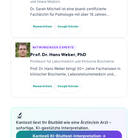
und Innere Medizin
Dr. Sarah Mitchell ist eine board-zertifizierte
Fachärztin für Pathologie mit über 18 Jahren
Erfahrung in der Laboratoriumsmedizin und in der
diagnostischen Analyse. Sie verfügt über
ResearchGate
Google Scholar
Spezialzertifizierungen in klinischer Chemie und hat
umfangreich zu Biomarker-Panels und
Laboranalysen in der klinischen Praxis veröffentlicht.
MITWIRKENDER EXPERTE
Prof. Dr. Hans Weber, PhD
Professor für Labormedizin und Klinische Biochemie
Prof. Dr. Hans Weber bringt 30+ Jahre Fachwissen in
klinischer Biochemie, Laboratoriumsmedizin und
Biomarkerforschung mit. Als ehemaliger Präsident der
Deutschen Gesellschaft für Klinische Chemie ist er
ResearchGate
Google Scholar
auf die Analyse diagnostischer Panels, die
Standardisierung von Biomarkern und KI-gestützte
Laboratoriumsmedizin spezialisiert.
🔬
Kantesti liest Ihr Blutbild wie eine Ärztin/ein Arzt –
sofortige, KI-gestützte Interpretation.
Kantesti KI-Bluttest-Interpretation →