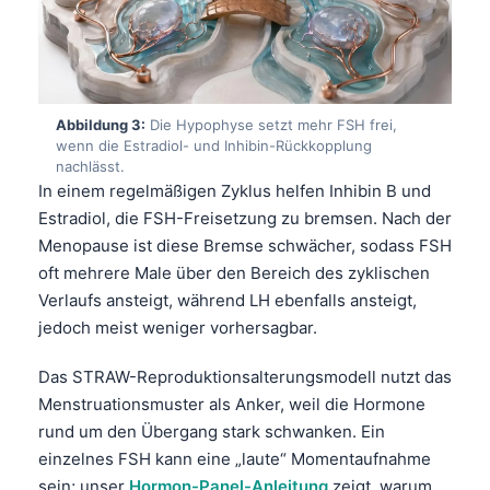
Abbildung 3:
Die Hypophyse setzt mehr FSH frei,
wenn die Estradiol- und Inhibin-Rückkopplung
nachlässt.
In einem regelmäßigen Zyklus helfen Inhibin B und
Estradiol, die FSH-Freisetzung zu bremsen. Nach der
Menopause ist diese Bremse schwächer, sodass FSH
oft mehrere Male über den Bereich des zyklischen
Verlaufs ansteigt, während LH ebenfalls ansteigt,
jedoch meist weniger vorhersagbar.
Das STRAW-Reproduktionsalterungsmodell nutzt das
Menstruationsmuster als Anker, weil die Hormone
rund um den Übergang stark schwanken. Ein
einzelnes FSH kann eine „laute“ Momentaufnahme
sein; unser
Hormon-Panel-Anleitung
zeigt, warum