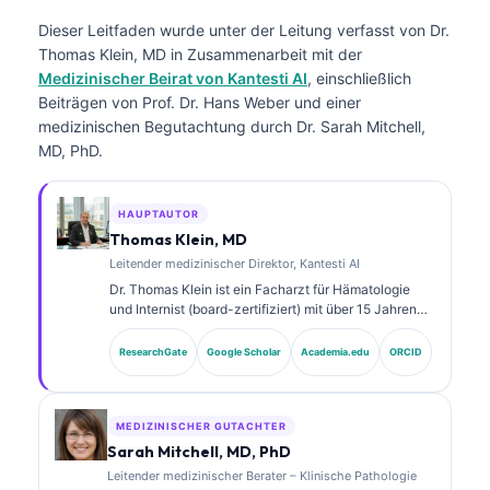
Dieser Leitfaden wurde unter der Leitung verfasst von
Dr.
Thomas Klein, MD
in Zusammenarbeit mit der
Medizinischer Beirat von Kantesti AI
, einschließlich
Beiträgen von Prof. Dr. Hans Weber und einer
medizinischen Begutachtung durch Dr. Sarah Mitchell,
MD, PhD.
HAUPTAUTOR
Thomas Klein, MD
Leitender medizinischer Direktor, Kantesti AI
Dr. Thomas Klein ist ein Facharzt für Hämatologie
und Internist (board-zertifiziert) mit über 15 Jahren
Erfahrung in der Labormedizin und in der KI-
gestützten klinischen Analyse. Als Chief Medical
ResearchGate
Google Scholar
Academia.edu
ORCID
Officer bei Kantesti AI übernimmt er die klinische
Aufsicht über die medizinische Genauigkeit des
proprietären neuronalen Netzwerks. Dr. Klein hat zu
Biomarker-Interpretation und Labordiagnostik
MEDIZINISCHER GUTACHTER
veröffentlicht.
Sarah Mitchell, MD, PhD
Leitender medizinischer Berater – Klinische Pathologie