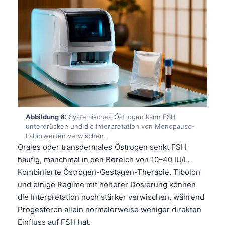
Frysk
Esperanto
Беларуская мова
Татар теле
Кыргызча
ئۇيغۇرچە
Cebuano
Abbildung 6:
Systemisches Östrogen kann FSH
Basa Jawa
unterdrücken und die Interpretation von Menopause-
Laborwerten verwischen.
ພາສາລາວ
Orales oder transdermales Östrogen senkt FSH
häufig, manchmal in den Bereich von 10–40 IU/L.
Монгол
Kombinierte Östrogen-Gestagen-Therapie, Tibolon
Afrikaans
und einige Regime mit höherer Dosierung können
العربية المغربية
die Interpretation noch stärker verwischen, während
Occitan
Progesteron allein normalerweise weniger direkten
Einfluss auf FSH hat.