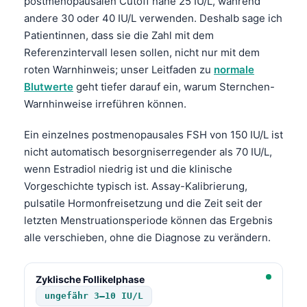
postmenopausalen Cutoff nahe 25 IU/L, während
andere 30 oder 40 IU/L verwenden. Deshalb sage ich
Patientinnen, dass sie die Zahl mit dem
Referenzintervall lesen sollen, nicht nur mit dem
roten Warnhinweis; unser Leitfaden zu
normale
Blutwerte
geht tiefer darauf ein, warum Sternchen-
Warnhinweise irreführen können.
Ein einzelnes postmenopausales FSH von 150 IU/L ist
nicht automatisch besorgniserregender als 70 IU/L,
wenn Estradiol niedrig ist und die klinische
Vorgeschichte typisch ist. Assay-Kalibrierung,
pulsatile Hormonfreisetzung und die Zeit seit der
letzten Menstruationsperiode können das Ergebnis
alle verschieben, ohne die Diagnose zu verändern.
Zyklische Follikelphase
ungefähr 3–10 IU/L