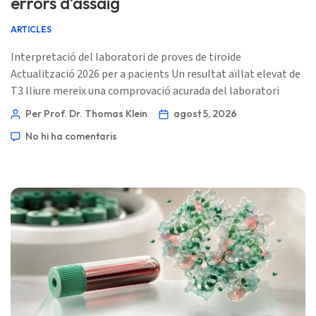
errors d’assaig
ARTICLES
Interpretació del laboratori de proves de tiroide
Actualització 2026 per a pacients Un resultat aïllat elevat de
T3 lliure mereix una comprovació acurada del laboratori
abans de qualificar-se com a hipertiroidisme. Els suplements,
Per Prof. Dr. Thomas Klein
agost 5, 2026
el disseny de l’assaig i els anticossos poden generar un
No hi ha comentaris
resultat convincent però incorrecte. 📖 ~11 minuts 📅 5
d’agost de 2026 📝 Publicat: 5 d’agost de 2026 🩺 Revisat
mèdicament: 5 d’agost de 2026 ✅ Basat en l’evidència […]