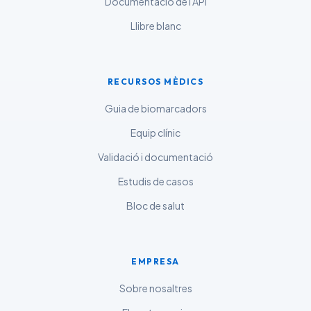
Documentació de l'API
తెలుగు
Llibre blanc
मराठी
اردو
RECURSOS MÈDICS
বাংলা
Guia de biomarcadors
Shqip
Equip clínic
Magyar
Validació i documentació
Slovenščina
Estudis de casos
한국어
Bloc de salut
Polski
Lietuvių kalba
Русский
EMPRESA
ქართული
Sobre nosaltres
Čeština