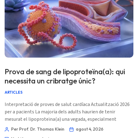
Prova de sang de lipoproteïna(a): qui
necessita un cribratge únic?
ARTICLES
Interpretació de proves de salut cardíaca Actualització 2026
per a pacients La majoria dels adults haurien de tenir
mesurat el lipoproteïna(a) una vegada, especialment
qualsevol persona amb antecedents familiars de malaltia
Per Prof. Dr. Thomas Klein
agost 4, 2026
cardíaca prematura, ictus precoç, colesterol alt familiar,