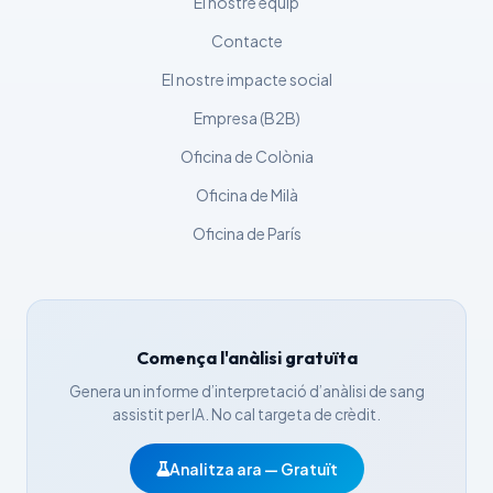
El nostre equip
日本語
Contacte
Eesti
El nostre impacte social
Azərbaycan dili
Empresa (B2B)
Bosanski
Oficina de Colònia
Svenska
Oficina de Milà
Српски језик
Íslenska
Oficina de París
Հայերեն
Bahasa Indonesia
हिन्दी
Comença l'anàlisi gratuïta
Nederlands
Genera un informe d’interpretació d’anàlisi de sang
Dansk
assistit per IA. No cal targeta de crèdit.
Български
Analitza ara — Gratuït
فارسی