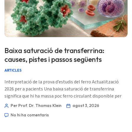
Baixa saturació de transferrina:
causes, pistes i passos següents
ARTICLES
Interpretació de la prova d’estudis del ferro Actualització
2026 per a pacients Una baixa saturació de transferrina
significa que hi ha massa poc ferro circulant disponible per
als teixits, però no vol dir automàticament que estiguin
Per Prof. Dr. Thomas Klein
agost 3, 2026
esgotades les reserves de ferro. La combinació de TSAT,
No hi ha comentaris
ferritina, CBC, CRP, la funció renal, el moment de la prova i
els símptomes explica la història clínica útil. 📖 ~11 minuts
📅 3 d’agost de 2026 📝 […]