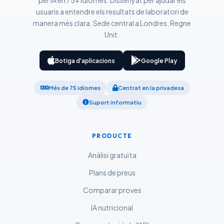
per IA en 75+ idiomes. Dissenyat per ajudar els
O‘zbekcha
usuaris a entendre els resultats de laboratori de
manera més clara. Sede central a Londres, Regne
Українська
Unit.
አማርኛ
Kiswahili
Botiga d'aplicacions
Google Play
ភាសាខ្មែរ
Més de 75 idiomes
Centrat en la privadesa
ဗမာစာ
Suport informatiu
ไทย
Tagalog
PRODUCTE
Tiếng Việt
Anàlisi gratuïta
Bahasa Melayu
Plans de preus
മലയാളം
Comparar proves
ಕನ್ನಡ
ગુજરાતી
IA nutricional
தமிழ்