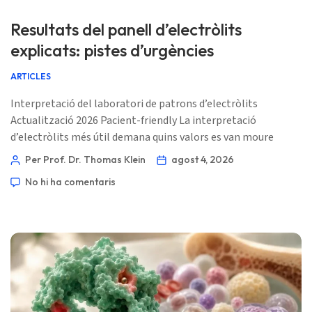
Resultats del panell d’electròlits
explicats: pistes d’urgències
ARTICLES
Interpretació del laboratori de patrons d’electròlits
Actualització 2026 Pacient-friendly La interpretació
d’electròlits més útil demana quins valors es van moure
junts, com de ràpid van canviar i si els ronyons, el cor o el
Per Prof. Dr. Thomas Klein
agost 4, 2026
cervell poden estar sota estrès. 📖 ~11 minuts 📅 4 d’agost
No hi ha comentaris
de 2026 📝 Publicat: 4 d’agost de 2026 🩺 Revisat
mèdicament: 4 d’agost de 2026 ✅ Basat en l’evidència
Aquesta guia va […]