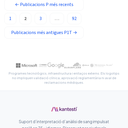
Gàidhlig
←
Publicacions
P més recents
Euskara
1
2
3
…
92
Македонски јазик
Latviešu valoda
Publicacions més antigues
P1T
→
Galego
অসমীয়া
සිංහල
سنڌي
Programes tecnològics, infraestructura i enllaços externs. Els logotips
پښتو
no impliquen validació clínica, aprovació reglamentària ni aval de
reclamacions mèdiques.
Slovenčina
Hrvatski
Suomi
Suport d’interpretació d’anàlisi de sang impulsat
Қазақ тілі