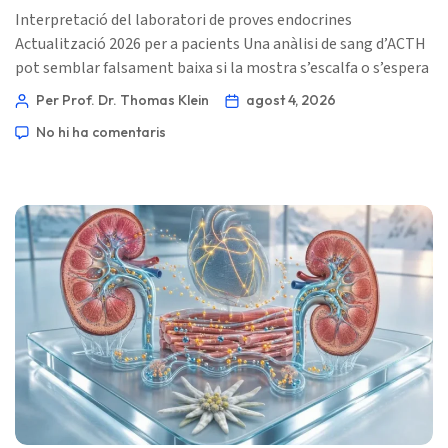
Interpretació del laboratori de proves endocrines
Actualització 2026 per a pacients Una anàlisi de sang d’ACTH
pot semblar falsament baixa si la mostra s’escalfa o s’espera
massa temps, i pot semblar fisiològicament alta després
Per Prof. Dr. Thomas Klein
agost 4, 2026
d’un estrès agut, un mal son o una extracció a última hora del
No hi ha comentaris
dia. Per obtenir un resultat significatiu, els clínics
habitualment combinen ACTH amb cortisol
aproximadament a les 8 del matí, utilitzen el […]