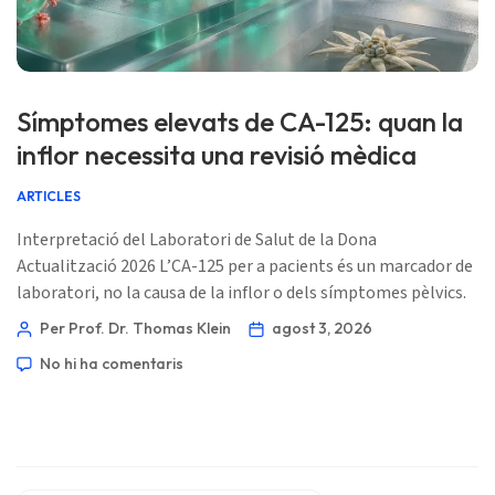
Frysk
Esperanto
Беларуская мова
Símptomes elevats de CA-125: quan la
Татар теле
inflor necessita una revisió mèdica
Кыргызча
ARTICLES
ئۇيغۇرچە
Interpretació del Laboratori de Salut de la Dona
Cebuano
Actualització 2026 L’CA-125 per a pacients és un marcador de
Basa Jawa
laboratori, no la causa de la inflor o dels símptomes pèlvics.
La pregunta útil és si un patró de símptomes persistent i el
ພາສາລາວ
Per Prof. Dr. Thomas Klein
agost 3, 2026
vostre context clínic justifiquen una avaluació immediata. 📖
Монгол
No hi ha comentaris
~11 minuts 📅 3 d’agost de 2026 📝 Publicat: 3 d’agost de
Afrikaans
2026 🩺 Revisat mèdicament: 3 d’agost de 2026 ✅ […]
العربية المغربية
Occitan