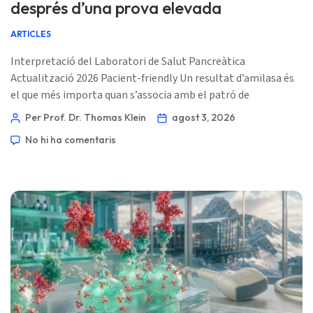
després d’una prova elevada
ARTICLES
Interpretació del Laboratori de Salut Pancreàtica
Actualització 2026 Pacient-friendly Un resultat d’amilasa és
el que més importa quan s’associa amb el patró de
símptomes adequat. Aquesta guia basada en els símptomes
Per Prof. Dr. Thomas Klein
agost 3, 2026
separa una troballa incidental d’un dolor o una malaltia que
No hi ha comentaris
requereix una avaluació el mateix dia. 📖 ~11 minuts 📅 3
d’agost de 2026 📝 Publicat: 3 d’agost de 2026 🩺 Revisat
mèdicament: 3 d’agost de 2026 ✅ […]
Norsk bokmål
Ślōnskŏ gŏdka