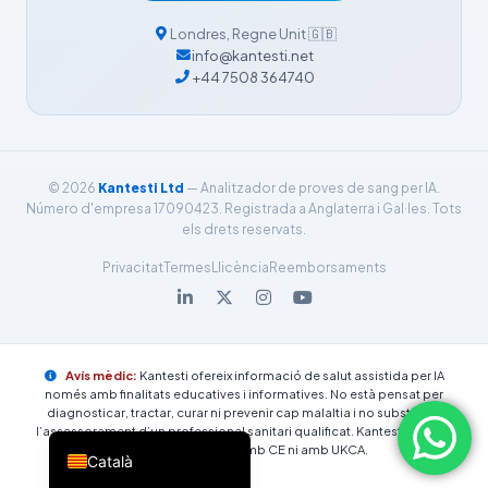
简体中文
Londres
,
Regne Unit
🇬🇧
info@kantesti.net
Română
+44 7508 364740
Türkçe
Ελληνικά
Português
© 2026
Kantesti Ltd
— Analitzador de proves de sang per IA.
Español
Número d'empresa 17090423. Registrada a Anglaterra i Gal·les. Tots
els drets reservats.
Italiano
Privacitat
Termes
Llicència
Reemborsaments
עִבְרִית
Français
العربية
Avís mèdic:
Kantesti ofereix informació de salut assistida per IA
Deutsch
només amb finalitats educatives i informatives. No està pensat per
diagnosticar, tractar, curar ni prevenir cap malaltia i no substitueix
English
l’assessorament d’un professional sanitari qualificat. Kantesti no està
actualment marcat amb CE ni amb UKCA.
Català