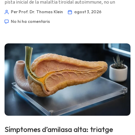
pista inicial de la malaltia tiroïdal autoimmune, no un
diagnòstic que necessiti tractament per si mateix. El següent
Per Prof. Dr. Thomas Klein
agost 3, 2026
pas útil és fer un seguiment de la funció tiroïdal i dels factors
No hi ha comentaris
de risc personals al llarg del temps. 📖 ~11 minuts 📅 3
d’agost de 2026 📝 Publicat: 3 d’agost de 2026 🩺
Mèdicament […]
Símptomes d’amilasa alta: triatge