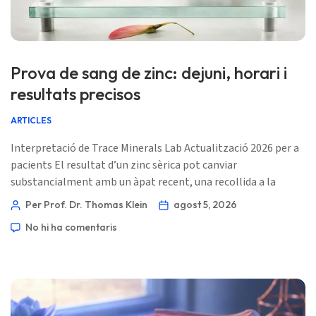
Prova de sang de zinc: dejuni, horari i
resultats precisos
ARTICLES
Interpretació de Trace Minerals Lab Actualització 2026 per a
pacients El resultat d’un zinc sèrica pot canviar
substancialment amb un àpat recent, una recollida a la
tarda, una malaltia aguda, un nivell baix d’albúmina o una
Per Prof. Dr. Thomas Klein
agost 5, 2026
mostra mal gestionada. Aquí tens com separo un veritable
No hi ha comentaris
problema de zinc d’un artefact preanalític abans de
recomanar un tractament. 📖 ~11 minuts 📅 5 d’agost de
2026 📝 Publicat: 5 d’agost […]