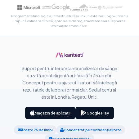
සිංහල
سنڌي
Programe tehnologice, infrastructură și linkuri externe. Logo-urile nu
implică validare clinică, aprobare de reglementare sau susținerea
پښتو
afirmațiilor medicale.
Slovenčina
Hrvatski
Suomi
Suport pentru interpretarea analizelor de sânge
bazată pe inteligență artificială în 75+ limbi.
Қазақ тілі
Conceput pentru a ajuta utilizatorii să înțeleagă
Català
rezultatele de laborator mai clar. Sediul central
O‘zbekcha
este în Londra, Regatul Unit.
Українська
Magazin de aplicații
Google Play
አማርኛ
Kiswahili
Peste 75 de limbi
Concentrat pe confidențialitate
ភាសាខ្មែរ
Suport informațional