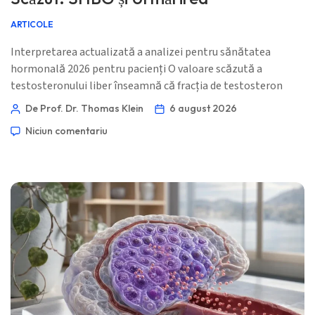
ARTICOLE
Interpretarea actualizată a analizei pentru sănătatea
hormonală 2026 pentru pacienți O valoare scăzută a
testosteronului liber înseamnă că fracția de testosteron
disponibilă pentru țesuturi poate fi redusă, chiar și atunci
De Prof. Dr. Thomas Klein
6 august 2026
când testosteronul total este în limite normale. Rezultatul
Niciun comentariu
trebuie confirmat cu metoda potrivită, momentul dimineții,
SHBG, albumina, simptomele și contextul medical. 📖 ~11
minute 📅 6 august 2026 📝 Publicat: august […]