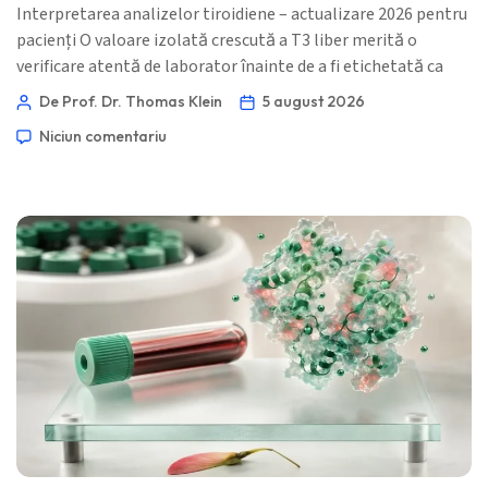
Interpretarea analizelor tiroidiene – actualizare 2026 pentru
pacienți O valoare izolată crescută a T3 liber merită o
verificare atentă de laborator înainte de a fi etichetată ca
hipertiroidism. Suplimentele, designul testului și anticorpii
De Prof. Dr. Thomas Klein
5 august 2026
pot crea un rezultat convingător, dar incorect. 📖 ~11
Niciun comentariu
minute 📅 5 august 2026 📝 Publicat: 5 august 2026 🩺
Revizuit medical: 5 august 2026 ✅ Bazat pe dovezi […]