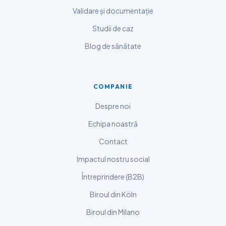
Shqip
Validare și documentație
Magyar
Studii de caz
Slovenščina
Blog de sănătate
한국어
Polski
COMPANIE
Lietuvių kalba
Русский
Despre noi
ქართული
Echipa noastră
Čeština
Contact
日本語
Impactul nostru social
Eesti
Întreprindere (B2B)
Azərbaycan dili
Biroul din Köln
Bosanski
Biroul din Milano
Svenska