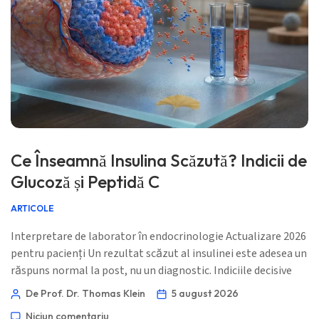
Ce Înseamnă Insulina Scăzută? Indicii de
Glucoză și Peptidă C
ARTICOLE
Interpretare de laborator în endocrinologie Actualizare 2026
pentru pacienți Un rezultat scăzut al insulinei este adesea un
răspuns normal la post, nu un diagnostic. Indiciile decisive
sunt nivelul glicemiei măsurat în același timp, peptidul C,
De Prof. Dr. Thomas Klein
5 august 2026
simptomele, medicamentele și condițiile recoltării. 📖 ~11
Niciun comentariu