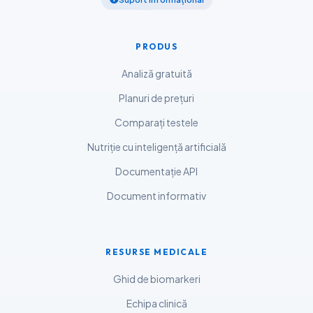
ဗမာစာ
ไทย
PRODUS
Tagalog
Analiză gratuită
Tiếng Việt
Planuri de prețuri
Bahasa Melayu
Comparați testele
മലയാളം
Nutriție cu inteligență artificială
ಕನ್ನಡ
Documentație API
ગુજરાતી
Document informativ
தமிழ்
తెలుగు
मराठी
RESURSE MEDICALE
اردو
Ghid de biomarkeri
বাংলা
Echipa clinică