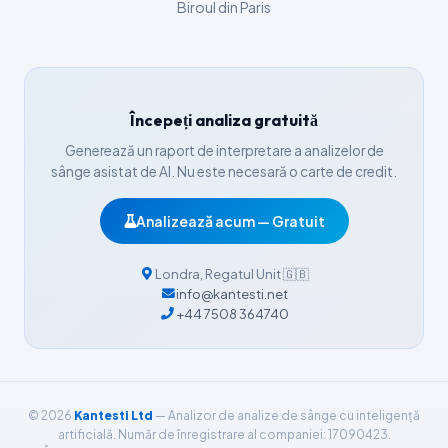
Biroul din Paris
Српски језик
Íslenska
Հայերեն
Începeți analiza gratuită
Bahasa Indonesia
Generează un raport de interpretare a analizelor de
हिन्दी
sânge asistat de AI. Nu este necesară o carte de credit.
Nederlands
Analizează acum — Gratuit
Dansk
Български
Londra
,
Regatul Unit
🇬🇧
فارسی
info@kantesti.net
+44 7508 364740
简体中文
Türkçe
Ελληνικά
© 2026
Kantesti Ltd
— Analizor de analize de sânge cu inteligență
Português
artificială. Număr de înregistrare al companiei: 17090423.