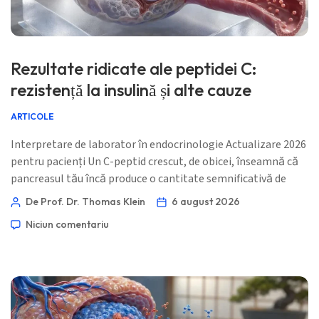
Rezultate ridicate ale peptidei C:
rezistență la insulină și alte cauze
ARTICOLE
Interpretare de laborator în endocrinologie Actualizare 2026
pentru pacienți Un C-peptid crescut, de obicei, înseamnă că
pancreasul tău încă produce o cantitate semnificativă de
insulină, adesea deoarece organismul are nevoie de insulină
De Prof. Dr. Thomas Klein
6 august 2026
suplimentară pentru a depăși rezistența la insulină. Nivelul
Niciun comentariu
glucozei, A1c, medicamentele, momentul meselor și eGFR
determină dacă această explicație se potrivește. 📖 ~11
minute 📅 6 august 2026 📝 Publicat: 6 august 2026 🩺 […]