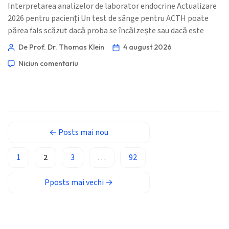
ئۇيغۇرچە
Interpretarea analizelor de laborator endocrine Actualizare
Cebuano
2026 pentru pacienți Un test de sânge pentru ACTH poate
părea fals scăzut dacă proba se încălzește sau dacă este
Basa Jawa
lăsată prea mult timp înainte de analiză și poate părea
De Prof. Dr. Thomas Klein
4 august 2026
ພາສາລາວ
fiziologic crescut după un stres acut, un somn insuficient sau
Niciun comentariu
o recoltare efectuată târziu în cursul zilei. Pentru un rezultat
Монгол
relevant, clinicienii, de obicei, asociază ACTH cu cortizolul
Afrikaans
aproximativ la ora 8 dimineața, folosesc […]
العربية المغربية
Occitan
←
Posts
mai nou
Gàidhlig
Euskara
1
2
3
…
92
Македонски јазик
Pposts
mai vechi
→
Latviešu valoda
Galego
অসমীয়া