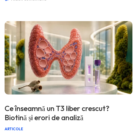
minute 📅 5 august 2026 📝 Publicat: 5 august 2026 🩺
Medical […]
Ce înseamnă un T3 liber crescut?
Biotină și erori de analiză
ARTICOLE