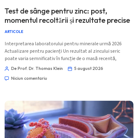
Test de sânge pentru zinc: post,
momentul recoltării și rezultate precise
ARTICOLE
Interpretarea laboratorului pentru minerale urmă 2026
Actualizare pentru pacienți Un rezultat al zincului seric
poate varia semnificativ în funcție de o masă recentă,
recoltarea după-amiaza, o boală acută, albumină scăzută
De Prof. Dr. Thomas Klein
5 august 2026
sau o probă gestionată necorespunzător. Iată cum separ o
Niciun comentariu
problemă reală de zinc de un artefact preanalitic înainte de a
recomanda tratamentul. 📖 ~11 minute 📅 5 august 2026 📝
Publicat: 5 august […]