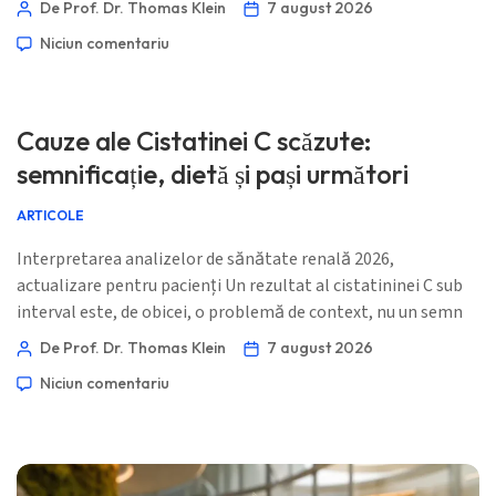
De Prof. Dr. Thomas Klein
7 august 2026
pe frotiu nu reprezintă un diagnostic. Urgența depinde de
Niciun comentariu
procentul de fragmente, numărul de trombocite, evoluția
hemoglobinei, funcția renală, markerii hemolizei și
simptomele. 📖 ~11 minute 📅 7 august 2026 📝 Publicat: 7
august 2026 🩺 […]
Cauze ale Cistatinei C scăzute:
semnificație, dietă și pași următori
ARTICOLE
Interpretarea analizelor de sănătate renală 2026,
actualizare pentru pacienți Un rezultat al cistatininei C sub
interval este, de obicei, o problemă de context, nu un semn
de alarmă. Întrebarea utilă este dacă rezultatul se
De Prof. Dr. Thomas Klein
7 august 2026
potrivește cu funcția dumneavoastră renală, starea tiroidei,
Niciun comentariu
stadiul sarcinii și metoda de testare. 📖 ~11 minute 📅 7
august 2026 📝 Publicat: 7 august 2026 🩺 Medical […]