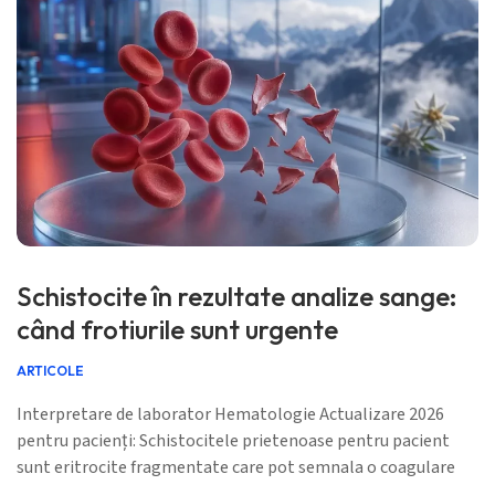
Schistocite în rezultate analize sange:
când frotiurile sunt urgente
ARTICOLE
Interpretare de laborator Hematologie Actualizare 2026
pentru pacienți: Schistocitele prietenoase pentru pacient
sunt eritrocite fragmentate care pot semnala o coagulare
periculoasă la nivelul vaselor mici, dar un singur comentariu