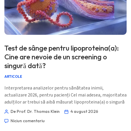
Test de sânge pentru lipoproteina(a):
Cine are nevoie de un screening o
singură dată?
ARTICOLE
Interpretarea analizelor pentru sănătatea inimii,
actualizare 2026, pentru pacienți Cel mai adesea, majoritatea
adulților ar trebui să aibă măsurat lipoproteina(a) o singură
dată, în special oricine are antecedente familiale de boală
De Prof. Dr. Thomas Klein
4 august 2026
cardiacă prematură, accident vascular cerebral precoce,
Niciun comentariu
colesterol crescut familial, îngustare a valvei aortice sau
boală cardiovasculară în pofida unui rezultat obișnuit al LDL.