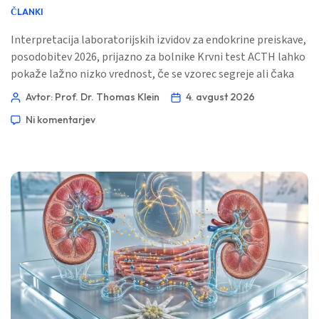
ČLANKI
Interpretacija laboratorijskih izvidov za endokrine preiskave,
posodobitev 2026, prijazno za bolnike Krvni test ACTH lahko
pokaže lažno nizko vrednost, če se vzorec segreje ali čaka
predolgo, in lahko pokaže fiziološko visoko vrednost po
Avtor: Prof. Dr. Thomas Klein
4. avgust 2026
akutnem stresu, slabem spanju ali odvzemu pozno čez dan.
Ni komentarjev
Za smiseln rezultat zdravniki običajno kombinirajo ACTH s
kortizolom približno ob 8. uri, uporabijo laboratorijevo […]