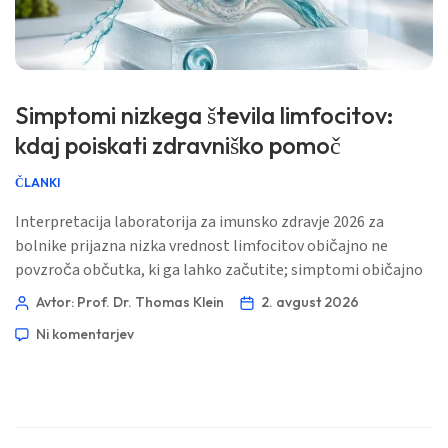
Ślōnskŏ gŏdka
Frysk
Esperanto
Simptomi nizkega števila limfocitov:
Беларуская мова
kdaj poiskati zdravniško pomoč
Татар теле
Кыргызча
ČLANKI
ئۇيغۇرچە
Interpretacija laboratorija za imunsko zdravje 2026 za
Cebuano
bolnike prijazna nizka vrednost limfocitov običajno ne
povzroča občutka, ki ga lahko začutite; simptomi običajno
Basa Jawa
izvirajo iz okužbe, učinka zdravila ali imunskega stanja, ki je v
Avtor: Prof. Dr. Thomas Klein
2. avgust 2026
ພາສາລາວ
ozadju rezultata. Praktično vprašanje je, ali je absolutno
Ni komentarjev
število limfocitov vztrajno nizko in ali so prisotne vročina,
Монгол
ponavljajoče se okužbe ali druge nenormalne krvne slike […]
Afrikaans
العربية المغربية
Occitan