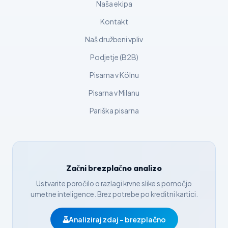
Čeština
Naša ekipa
日本語
Kontakt
Eesti
Naš družbeni vpliv
Azərbaycan dili
Podjetje (B2B)
Bosanski
Pisarna v Kölnu
Svenska
Pisarna v Milanu
Српски језик
Pariška pisarna
Íslenska
Հայերեն
Bahasa Indonesia
Začni brezplačno analizo
हिन्दी
Ustvarite poročilo o razlagi krvne slike s pomočjo
Nederlands
umetne inteligence. Brez potrebe po kreditni kartici.
Dansk
Analiziraj zdaj – brezplačno
Български