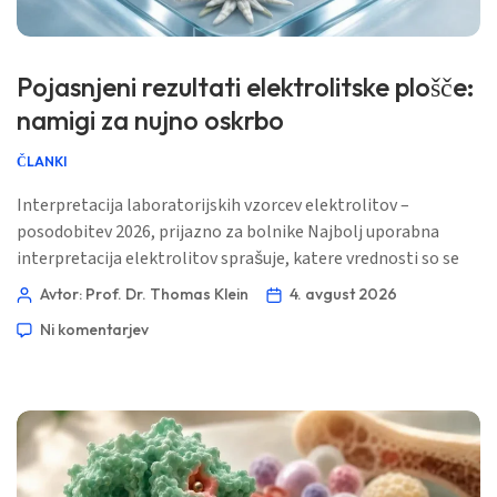
Pojasnjeni rezultati elektrolitske plošče:
namigi za nujno oskrbo
ČLANKI
Interpretacija laboratorijskih vzorcev elektrolitov –
posodobitev 2026, prijazno za bolnike Najbolj uporabna
interpretacija elektrolitov sprašuje, katere vrednosti so se
premikale skupaj, kako hitro so se spremenile in ali so
Avtor: Prof. Dr. Thomas Klein
4. avgust 2026
ledvice, srce ali možgani morda pod stresom. 📖 ~11 minut
Ni komentarjev
📅 4. avgust 2026 📝 Objavljeno: 4. avgust 2026 🩺
Medicinsko pregledano: 4. avgust 2026 ✅ Na dokazih
temelječe Ta vodnik je […]