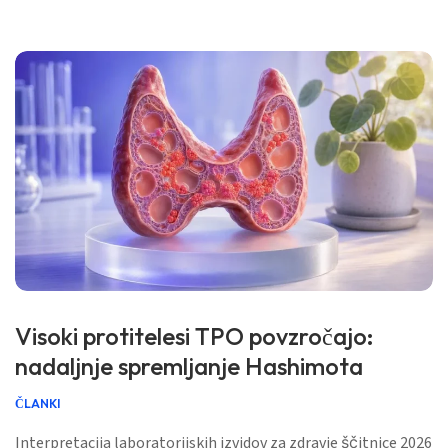
klinično zgodbo. 📖 ~11 minut 📅 3. avgust 2026 📝 […]
Visoki protitelesi TPO povzročajo:
nadaljnje spremljanje Hashimota
ČLANKI
Interpretacija laboratorijskih izvidov za zdravje ščitnice 2026