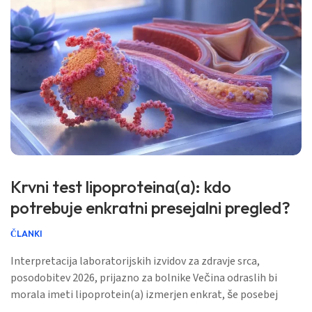
Krvni test lipoproteina(a): kdo
potrebuje enkratni presejalni pregled?
ČLANKI
Interpretacija laboratorijskih izvidov za zdravje srca,
posodobitev 2026, prijazno za bolnike Večina odraslih bi
morala imeti lipoprotein(a) izmerjen enkrat, še posebej
vsakdo z družinsko anamnezo prezgodnje bolezni srca,