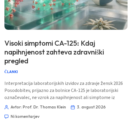
Visoki simptomi CA-125: Kdaj
napihnjenost zahteva zdravniški
pregled
ČLANKI
Interpretacija laboratorijskih izvidov za zdravje žensk 2026
Posodobitev, prijazno za bolnice CA-125 je laboratorijski
označevalec, ne vzrok za napihnjenost ali simptome iz
medenice. Ključno vprašanje je, ali vztrajen vzorec
Avtor: Prof. Dr. Thomas Klein
3. avgust 2026
simptomov in vaše klinično ozadje upravičujeta hitro oceno.
Ni komentarjev
📖 ~11 minut 📅 3. avgust 2026 📝 Objavljeno: 3. avgust 2026
🩺 Medicinsko pregledano: 3. avgust 2026 ✅ […]