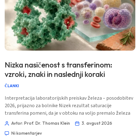
Nizka nasičenost s transferinom:
vzroki, znaki in naslednji koraki
ČLANKI
Interpretacija laboratorijskih preiskav železa – posodobitev
2026, prijazno za bolnike Nizek rezultat saturacije
transferina pomeni, da je v obtoku na voljo premalo železa
za tkiva, vendar to samodejno ne pomeni izčrpanih zalog
Avtor: Prof. Dr. Thomas Klein
3. avgust 2026
železa. Kombinacija TSAT, ferritina, CBC, CRP, delovanja
Ni komentarjev
ledvic, časovnega okvira in simptomov pove uporabno