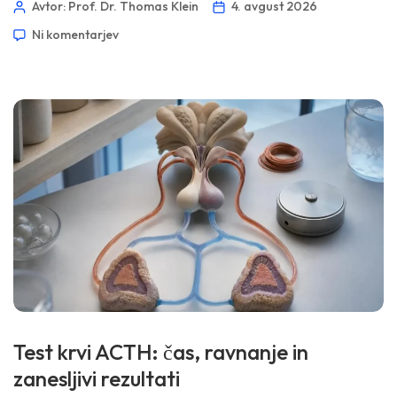
Avtor: Prof. Dr. Thomas Klein
4. avgust 2026
zgodnje možganske kapi, družinske visok holesterol, zožitve
Ni komentarjev
aortne zaklopke ali kardiovaskularne bolezni kljub
običajnemu izvidu LDL. Rezultat običajno ne zahteva
letnega ponovnega testiranja; spremeni, kako resno […]
Test krvi ACTH: čas, ravnanje in
zanesljivi rezultati