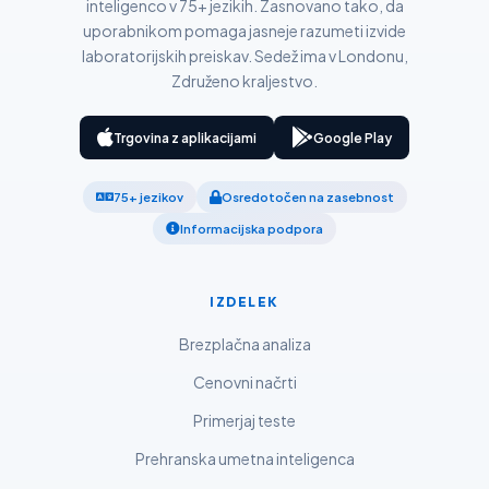
inteligenco v 75+ jezikih. Zasnovano tako, da
Қазақ тілі
uporabnikom pomaga jasneje razumeti izvide
Català
laboratorijskih preiskav. Sedež ima v Londonu,
O‘zbekcha
Združeno kraljestvo.
Українська
Trgovina z aplikacijami
Google Play
አማርኛ
Kiswahili
75+ jezikov
Osredotočen na zasebnost
ភាសាខ្មែរ
Informacijska podpora
ဗမာစာ
ไทย
IZDELEK
Tagalog
Brezplačna analiza
Tiếng Việt
Cenovni načrti
Bahasa Melayu
Primerjaj teste
മലയാളം
Prehranska umetna inteligenca
ಕನ್ನಡ