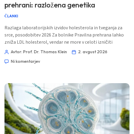
prehrani: razložena genetika
ČLANKI
Razlaga laboratorijskih izvidov holesterola in tveganja za
srce, posodobitev 2026 Za bolnike Pravilna prehrana lahko
zniža LDL holesterol, vendar ne more v celoti izničiti
podedovanega očistka LDL, disfunkcije ščitnice, nekaterih
Avtor: Prof. Dr. Thomas Klein
2. avgust 2026
zdravil ali zavajajočega rezultata enega samega testa.
Ni komentarjev
Koristen naslednji korak je ugotoviti, kateri mehanizem
ustreza vašemu lastnemu profilu lipidov. 📖 ~11 minut 📅 2.
avgust 2026 […]
Norsk bokmål