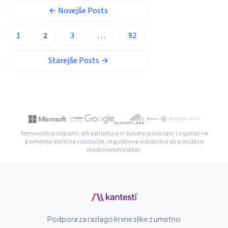
←
Novejše
Posts
Gàidhlig
Euskara
1
2
3
…
92
Македонски јазик
Starejše
Posts
→
Latviešu valoda
Galego
অসমীয়া
සිංහල
سنڌي
Tehnološki programi, infrastruktura in zunanji povezavi. Logotipi ne
pomenijo klinične validacije, regulativne odobritve ali potrditve
پښتو
medicinskih trditev.
Slovenčina
Hrvatski
Suomi
Podpora za razlago krvne slike z umetno