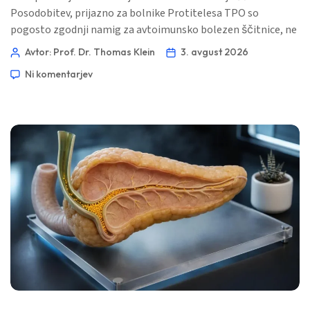
Posodobitev, prijazno za bolnike Protitelesa TPO so
pogosto zgodnji namig za avtoimunsko bolezen ščitnice, ne
pa diagnoza, ki bi jo bilo treba zdraviti sama po sebi. Korak, ki
Avtor: Prof. Dr. Thomas Klein
3. avgust 2026
je resnično uporaben, je spremljanje delovanja ščitnice in
Ni komentarjev
osebnih dejavnikov tveganja skozi čas. 📖 ~11 minut 📅 3.
avgust 2026 📝 Objavljeno: 3. avgust 2026 🩺 Medicinsko […]