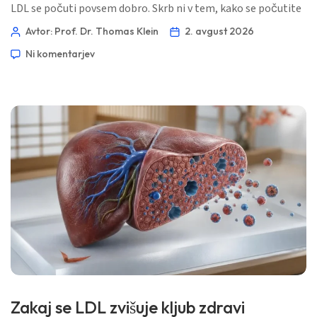
LDL se počuti povsem dobro. Skrb ni v tem, kako se počutite
danes, temveč v tihem kopičenju delcev, ki vsebujejo
Avtor: Prof. Dr. Thomas Klein
2. avgust 2026
holesterol, v stenah arterij skozi leta. 📖 ~11 minut 📅 2.
Ni komentarjev
avgust 2026 📝 Objavljeno: 2. avgust 2026 🩺 Medicinsko
pregledano: 2. avgust 2026 ✅ Na dokazih temelječe […]
Zakaj se LDL zvišuje kljub zdravi