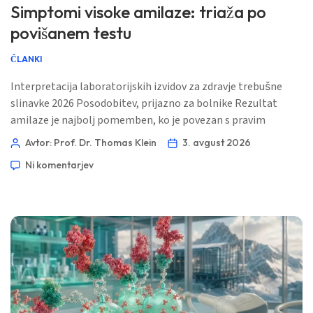
Simptomi visoke amilaze: triaža po
povišanem testu
ČLANKI
Interpretacija laboratorijskih izvidov za zdravje trebušne
slinavke 2026 Posodobitev, prijazno za bolnike Rezultat
amilaze je najbolj pomemben, ko je povezan s pravim
vzorcem simptomov. Ta vodnik, ki izhaja najprej iz
Avtor: Prof. Dr. Thomas Klein
3. avgust 2026
simptomov, loči naključno opozorilo od bolečine ali
Ni komentarjev
bolezni, ki potrebuje oceno še isti dan. 📖 ~11 minut 📅 3.
avgust 2026 📝 Objavljeno: 3. avgust 2026 🩺 Medicinsko
pregledano: 3. avgust 2026 ✅ […]