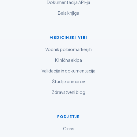
Dokumentacija API-ja
ગુજરાતી
Bela knjiga
தமிழ்
తెలుగు
मराठी
MEDICINSKI VIRI
اردو
Vodnik po biomarkerjih
বাংলা
Klinična ekipa
Shqip
Validacija in dokumentacija
Magyar
Študije primerov
한국어
Zdravstveni blog
Polski
Lietuvių kalba
PODJETJE
Русский
ქართული
O nas