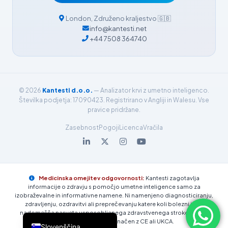
فارسی
London
,
Združeno kraljestvo
🇬🇧
简体中文
info@kantesti.net
+44 7508 364740
Română
Türkçe
Ελληνικά
© 2026
Kantesti d.o.o.
— Analizator krvi z umetno inteligenco.
Português
Številka podjetja: 17090423. Registrirano v Angliji in Walesu. Vse
Español
pravice pridržane.
Italiano
Zasebnost
Pogoji
Licenca
Vračila
עִבְרִית
Français
العربية
Medicinska omejitev odgovornosti:
Kantesti zagotavlja
informacije o zdravju s pomočjo umetne inteligence samo za
Deutsch
izobraževalne in informativne namene. Ni namenjeno diagnosticiranju,
zdravljenju, ozdravitvi ali preprečevanju katere koli bolezni in ne
English
nadomešča nasveta usposobljenega zdravstvenega strokovnjaka.
Kantesti trenutno ni označen z CE ali UKCA.
Slovenščina